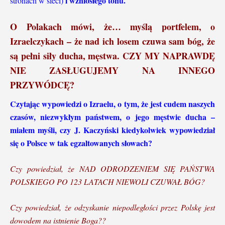
i wzniosłego tonu.
stronach w sieci)
O Polakach mówi, że… myślą portfelem, o
Izraelczykach – że nad ich losem czuwa sam bóg, że
są pełni siły ducha, męstwa. CZY MY NAPRAWDĘ
NIE ZASŁUGUJEMY NA INNEGO
PRZYWÓDCĘ?
Czytając wypowiedzi o Izraelu, o tym, że jest cudem naszych
czasów, niezwykłym państwem, o jego męstwie ducha –
miałem myśli,
czy J. Kaczyński kiedykolwiek wypowiedział
się o Polsce w tak egzaltowanych słowach?
Czy powiedział, że NAD ODRODZENIEM SIĘ PAŃSTWA
POLSKIEGO PO 123 LATACH NIEWOLI CZUWAŁ BÓG?
Czy powiedział, że odzyskanie niepodległości przez Polskę jest
dowodem na istnienie Boga??