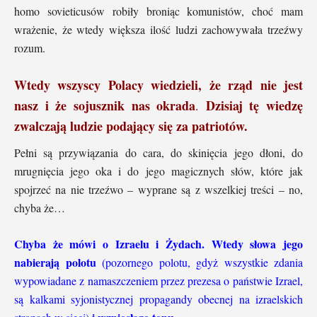
homo sovieticusów robiły broniąc komunistów, choć mam
wrażenie, że wtedy większa ilość ludzi zachowywała trzeźwy
rozum.
Wtedy wszyscy Polacy wiedzieli, że rząd nie jest
nasz i że sojusznik nas okrada
Dzisiaj tę wiedzę
.
zwalczają ludzie podający się za patriotów.
Pełni są przywiązania do cara, do skinięcia jego dłoni, do
mrugnięcia jego oka i do jego magicznych słów, które jak
spojrzeć na nie trzeźwo – wyprane są z wszelkiej treści – no,
chyba że…
Chyba że mówi o Izraelu i Żydach. Wtedy słowa jego
nabierają polotu
(pozornego polotu, gdyż wszystkie zdania
wypowiadane z namaszczeniem przez prezesa o państwie Izrael,
są kalkami syjonistycznej propagandy obecnej na izraelskich