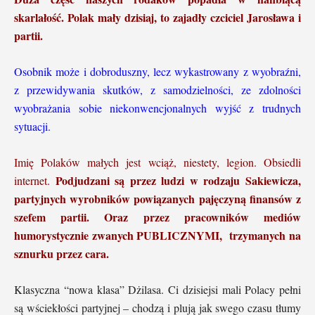
skarlałość. Polak mały dzisiaj, to zajadły czciciel Jarosława i
partii.
Osobnik może i dobroduszny, lecz wykastrowany z wyobraźni,
z przewidywania skutków, z samodzielności, ze zdolności
wyobrażania sobie niekonwencjonalnych wyjść z trudnych
sytuacji.
Imię Polaków małych jest wciąż, niestety, legion. Obsiedli
Podjudzani są przez ludzi w rodzaju Sakiewicza,
internet.
partyjnych wyrobników powiązanych pajęczyną finansów z
szefem partii. Oraz przez pracowników mediów
humorystycznie zwanych PUBLICZNYMI, trzymanych na
sznurku przez cara.
Klasyczna “nowa klasa” Dżilasa. Ci dzisiejsi mali Polacy pełni
są wściekłości partyjnej – chodzą i plują jak swego czasu tłumy