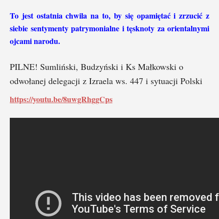
To jest ostatnia chwila na to, by się opamiętać i zrzucić z
siebie sentymenty patrymonialne i tęsknoty za orientalnymi
ojcami narodu.
PILNE! Sumliński, Budzyński i Ks Małkowski o
odwołanej delegacji z Izraela ws. 447 i sytuacji Polski
https://youtu.be/8uwgRhggCps