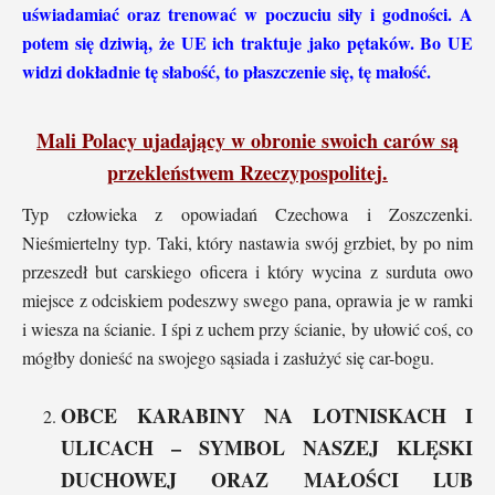
uświadamiać oraz trenować w poczuciu siły i godności.
A
potem się dziwią, że UE ich traktuje jako pętaków.
Bo UE
widzi dokładnie tę słabość, to płaszczenie się, tę małość.
Mali Polacy ujadający w obronie swoich carów są
przekleństwem Rzeczypospolitej.
Typ człowieka z opowiadań Czechowa i Zoszczenki.
Nieśmiertelny typ. Taki, który nastawia swój grzbiet, by po nim
przeszedł but carskiego oficera i który wycina z surduta owo
miejsce z odciskiem podeszwy swego pana, oprawia je w ramki
i wiesza na ścianie. I śpi z uchem przy ścianie, by ułowić coś, co
mógłby donieść na swojego sąsiada i zasłużyć się car-bogu.
OBCE KARABINY NA LOTNISKACH I
ULICACH – SYMBOL NASZEJ KLĘSKI
DUCHOWEJ ORAZ MAŁOŚCI LUB