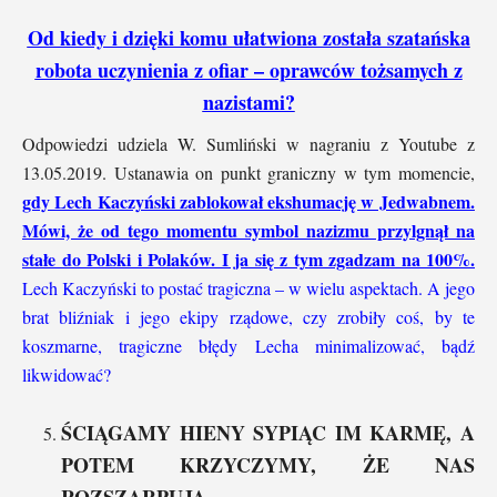
Od kiedy i dzięki komu ułatwiona została szatańska
robota uczynienia z ofiar – oprawców tożsamych z
nazistami?
Odpowiedzi udziela W. Sumliński w nagraniu z Youtube z
13.05.2019. Ustanawia on punkt graniczny w tym momencie,
gdy Lech Kaczyński zablokował ekshumację w Jedwabnem.
Mówi, że od tego momentu symbol nazizmu przylgnął na
stałe do Polski i Polaków. I ja się z tym zgadzam na 100%.
Lech Kaczyński to postać tragiczna – w wielu aspektach. A jego
brat bliźniak i jego ekipy rządowe, czy zrobiły coś, by te
koszmarne, tragiczne błędy Lecha minimalizować, bądź
likwidować?
ŚCIĄGAMY HIENY SYPIĄC IM KARMĘ, A
POTEM KRZYCZYMY, ŻE NAS
ROZSZARPUJĄ