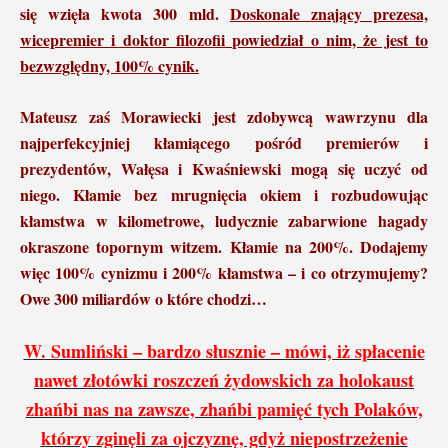
się wzięła kwota 300 mld.
Doskonale znający prezesa,
wicepremier i doktor filozofii powiedział o nim, że jest to
bezwzględny, 100% cynik.
Mateusz zaś Morawiecki jest zdobywcą wawrzynu dla
najperfekcyjniej kłamiącego pośród premierów i
prezydentów, Wałęsa i Kwaśniewski mogą się uczyć od
niego.
Kłamie bez mrugnięcia okiem i rozbudowując
kłamstwa w kilometrowe, ludycznie zabarwione hagady
okraszone topornym witzem. Kłamie na 200%. Dodajemy
więc 100% cynizmu i 200% kłamstwa – i co otrzymujemy?
Owe 300 miliardów o które chodzi…
W. Sumliński – bardzo słusznie – mówi, iż spłacenie
nawet złotówki roszczeń żydowskich za holokaust
zhańbi nas na zawsze, zhańbi pamięć tych Polaków,
którzy zginęli za ojczyznę, gdyż niepostrzeżenie