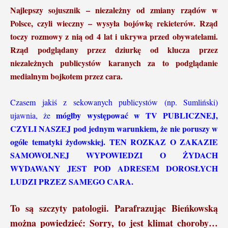
Najlepszy sojusznik – niezależny od zmiany rządów w
Polsce, czyli wieczny – wysyła bojówkę rekieterów. Rząd
toczy rozmowy z nią od 4 lat i ukrywa przed obywatelami.
Rząd podglądany przez dziurkę od klucza przez
niezależnych publicystów karanych za to podglądanie
medialnym bojkotem przez cara.
Czasem jakiś z sekowanych publicystów (np. Sumliński)
mógłby występować w TV PUBLICZNEJ,
ujawnia, że
CZYLI NASZEJ pod jednym warunkiem, że nie poruszy w
ogóle tematyki żydowskiej. TEN ROZKAZ O ZAKAZIE
SAMOWOLNEJ WYPOWIEDZI O ŻYDACH
WYDAWANY JEST POD ADRESEM DOROSŁYCH
LUDZI PRZEZ SAMEGO CARA.
To są szczyty patologii. Parafrazując Bieńkowską
można powiedzieć: Sorry, to jest klimat choroby…