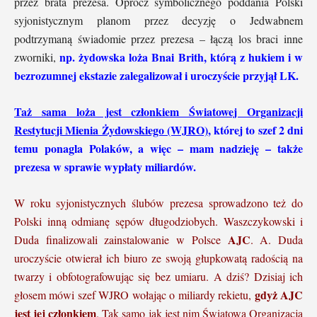
przez brata prezesa. Oprócz symbolicznego poddania Polski
syjonistycznym planom przez decyzję o Jedwabnem
podtrzymaną świadomie przez prezesa – łączą los braci inne
np. żydowska loża Bnai Brith, którą z hukiem i w
zworniki,
bezrozumnej ekstazie zalegalizował i uroczyście przyjął LK.
Taż sama loża jest członkiem Światowej Organizacji
Restytucji Mienia Żydowskiego (WJRO)
, której to szef 2 dni
temu ponagla Polaków, a więc – mam nadzieję – także
prezesa w sprawie wypłaty miliardów.
W roku syjonistycznych ślubów prezesa sprowadzono też do
Polski inną odmianę sępów długodziobych. Waszczykowski i
AJC
Duda finalizowali zainstalowanie w Polsce
. A. Duda
uroczyście otwierał ich biuro ze swoją głupkowatą radością na
twarzy i obfotografowując się bez umiaru. A dziś? Dzisiaj ich
gdyż AJC
głosem mówi szef WJRO wołając o miliardy rekietu,
jest jej członkiem
. Tak samo jak jest nim Światowa Organizacja