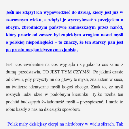
Jeśli nie zdążył ich wypowiedzieć do dzisiaj, kiedy jest już w
szacownym wieku, a zdążył je wyrecytować z przejęciem o
obcym, zbrodniczym państwie zamieszkałym przez naród,
który prawie od zawsze był zapiekłym wrogiem nawet myśli
o polskiej niepodległości –
to znaczy, że ten starszy pan jest
po prostu mesjanistycznym syjonistą.
Jeśli coś ewidentnie na coś wygląda i się jako to coś samo z
dumą przedstawia, TO JEST TYM CZYMŚ! Po jakimś czasie
od chwili, gdy przyszły mi do głowy te myśli, znalazłem w sieci,
na twitterze identyczne myśli kogoś obcego. Znak to, że myśl
różnych ludzi idzie w podobnym kierunku. Tylko trzeba ten
pochód budzących świadomość myśli – przyspieszać. I może to
robić każdy z nas na dziesiątki sposobów.
Polak mały dzisiejszy cierpi na niedobory w wielu sferach. Tak