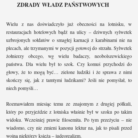
ZDRADY WŁADZ PAŃSTWOWYCH
Wielu z nas doświadczyło już obecności na lotnisku, w
restauracjach hotelowych bądź na ulicy – dziwnych sylwetek
uzbrojonych sołdatów o smagłej karnacji z karabinami nie na
plecach, ale trzymanymi w pozycji gotowej do strzału. Sylwetek
żołnierzy obcego, wg wielu badaczy, neobolszewickiego
państwa. Dla wielu był to szok. Czy komuś przychodzi do
głowy, że to mogą być… zielone ludziki i że sprawa z nimi
skończy się, jak z tamtymi ludzikami? Jeśli nie pomyślał, to
niech pomyśli…
Rozmawiałem miesiąc temu ze znajomym z drugiej półkuli,
który po przyjeździe z lotniska właśnie był w szoku po takim
widoku. Wcześniej prawie filosemita. Po tym przeżyciu – nie
wiadomo, czy nie zmieni kanonu lektur na, jak to pisali przed
wojną niektórzy księża – judeorealizm.