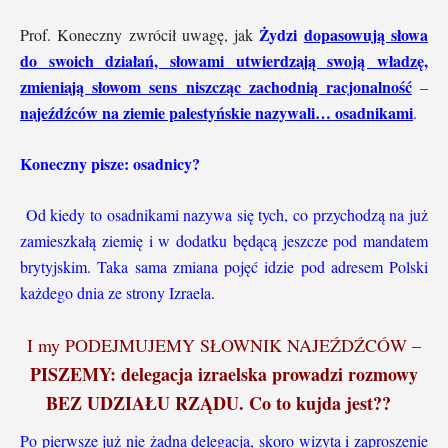
Żydzi
dopasowują słowa
Prof. Koneczny zwrócił uwagę, jak
do swoich działań, słowami utwierdzają swoją władzę,
zmieniają słowom sens niszcząc zachodnią racjonalność
–
najeźdźców na ziemie palestyńskie nazywali… osadnikami
.
Koneczny pisze: osadnicy?
Od kiedy to osadnikami nazywa się tych, co przychodzą na już
zamieszkałą ziemię i w dodatku będącą jeszcze pod mandatem
brytyjskim. Taka sama zmiana pojęć idzie pod adresem Polski
każdego dnia ze strony Izraela.
I my PODEJMUJEMY SŁOWNIK NAJEŹDŹCÓW –
PISZEMY: delegacja izraelska prowadzi rozmowy
BEZ UDZIAŁU RZĄDU. Co to kujda jest??
Po pierwsze już nie żadna delegacja, skoro wizyta i zaproszenie