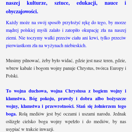
naszej kulturze, sztuce, edukacji, nauce i
obyczajowości.
Każdy może na swój sposób przyłożyć rękę do tego, by morze
mądrej polskiej myśli zalało i zatopiło okupację zła na naszej
ziemi. Nie toczymy walki przeciw ciału ani krwi, tylko przeciw
pierwiastkom zła na wyżynach niebieskich.
Musimy pilnować, żeby było widać, gdzie jest nasz teren, gdzie,
wbrew kabale i bogom wojny panuje Chrystus, twórca Europy i
Polski.
To wojna duchowa, wojna Chrystusa z bogiem wojny i
kłamstwa. Bóg pokoju, prawdy i dobra albo bożyszcze
wojny, kłamstwa i przewrotności. Stań się żołnierzem tego
boga.
Rolą mediów jest być oczami i uszami narodu. Jednak
oślizgłe cielsko boga wojny wpełzło i do mediów, by nas
usypiać w trakcie inwazji.