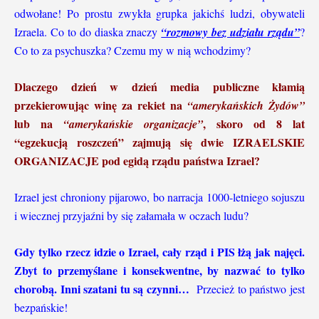
odwołane! Po prostu zwykła grupka jakichś ludzi, obywateli
Izraela. Co to do diaska znaczy
“rozmowy bez udziału rządu”
?
Co to za psychuszka? Czemu my w nią wchodzimy?
Dlaczego dzień w dzień media publiczne kłamią
przekierowując winę za rekiet na
“amerykańskich Żydów”
lub na
, skoro od 8 lat
“amerykańskie organizacje”
“egzekucją roszczeń” zajmują się dwie IZRAELSKIE
ORGANIZACJE pod egidą rządu państwa Izrael?
Izrael jest chroniony pijarowo, bo narracja 1000-letniego sojuszu
i wiecznej przyjaźni by się załamała w oczach ludu?
Gdy tylko rzecz idzie o Izrael, cały rząd i PIS łżą jak najęci.
Zbyt to przemyślane i konsekwentne, by nazwać to tylko
chorobą. Inni szatani tu są czynni…
Przecież to państwo jest
bezpańskie!