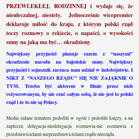
PRZEWLEKŁEJ, RODZINNEJ i wydaje się, że
nieuleczalnej, niestety. Jednocześnie wicepremier
deklaruje miłość do kraju, z którym polski rząd
toczy rozmowy o rekiecie, o napaści,
o wysokości
sumy na jaką ma być… okradziony
.
Największy przyjaciel planuje razem z “naszymi”
okradzenie narodu na bajońskie sumy.
Największy
przyjaciel i sojusznik zarzuca nam udział w ludobójstwie. I
NIKT Z “NASZEGO RZĄDU” SIĘ NIE ZAJĄKNIE O
TYM. Trzeba być aktorem w filmie przez nich
reżyserowanym, by nie czuć całym sobą, iż nie jest to polski
rząd i że to nie są Polacy.
Media zalane tematem pedofilii w ogóle i pedofilii księży, a na
zapleczu delegacja-niedelegacja rozmawia-nie rozmawia z
przedstawicielami-nieprzedstawicielami rządu-nierządu.