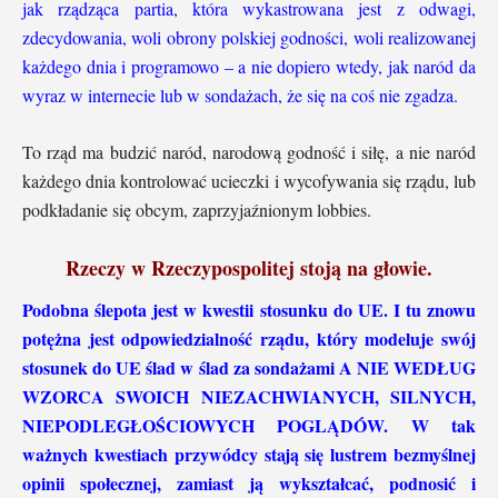
jak rządząca partia, która wykastrowana jest z odwagi,
zdecydowania, woli obrony polskiej godności, woli realizowanej
każdego dnia i programowo – a nie dopiero wtedy, jak naród da
wyraz w internecie lub w sondażach, że się na coś nie zgadza.
To rząd ma budzić naród, narodową godność i siłę, a nie naród
każdego dnia kontrolować ucieczki i wycofywania się rządu, lub
podkładanie się obcym, zaprzyjaźnionym lobbies.
Rzeczy w Rzeczypospolitej stoją na głowie.
Podobna ślepota jest w kwestii stosunku do UE. I tu znowu
potężna jest odpowiedzialność rządu, który modeluje swój
stosunek do UE ślad w ślad za sondażami A NIE WEDŁUG
WZORCA SWOICH NIEZACHWIANYCH, SILNYCH,
NIEPODLEGŁOŚCIOWYCH POGLĄDÓW. W tak
ważnych kwestiach przywódcy stają się lustrem bezmyślnej
opinii społecznej, zamiast ją wykształcać, podnosić i