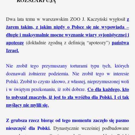
z
Dwa lata temu w warszawskim ZOO J. Kaczyński wygłosił
żarem takim, z jakim nigdy o Polsce się nie wypowiada
–
długie i maksymalnie mocne wyznanie wiary syjonistycznej i
apoteozę
państwa
(dokładnie zgodną z definicją “apoteozy”)
Izrael.
Nie zrobił tego przymuszany torturami typu tych, których
doznawali żołnierze podziemia. Nie zrobił tego w interesie
Polski. Zrobił to czysto ideowo, z własnej, nieprzymuszonej woli
Co dla każdego, kto
i w świętym przekonaniu, iż robi dobrze.
to usłyszał znaczyło, iż jest to zła wróżba dla Polski. I ci tak
myślący nie mylili się.
Z grubsza rzecz biorąc od tego momentu zaczęło się pasmo
nieszczęść dla Polski.
Dynastycznie wcześniej podbudowane