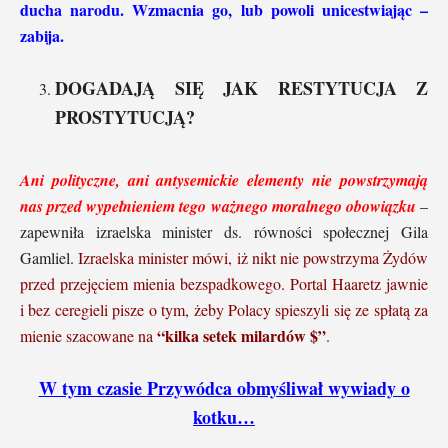
ducha narodu. Wzmacnia go, lub powoli unicestwiając –
zabija.
DOGADAJĄ SIĘ JAK RESTYTUCJA Z
PROSTYTUCJĄ?
Ani polityczne, ani antysemickie elementy nie powstrzymają
nas przed wypełnieniem tego ważnego moralnego obowiązku
–
zapewniła izraelska minister ds. równości społecznej Gila
Gamliel.
Izraelska minister mówi, iż nikt nie powstrzyma Żydów
przed przejęciem mienia bezspadkowego. Portal Haaretz jawnie
i bez ceregieli pisze o tym, żeby Polacy spieszyli się ze spłatą za
“kilka setek milardów $”
mienie szacowane na
.
W tym czasie Przywódca obmyśliwał wywiady o
kotku…