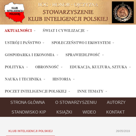
AKTUALNOŚCI
ŚWIAT I CYWILIZACJE
USTRÓJ I PAŃSTWO
SPOŁECZEŃSTWO I EKOSYSTEM
GOSPODARKA I EKONOMIA
SPRAWIEDLIWOŚĆ
POLITYKA
OBRONNOŚĆ
EDUKACJA, KULTURA, SZTUKA
NAUKA I TECHNIKA
HISTORIA
POCZET INTELIGENCJI POLSKIEJ
INNE TEMATY
STRONA GŁÓWNA
O STOWARZYSZENIU
AUTORZY
STANOWISKO KIP
KSIĄŻKI
WIDEO
KONTAKT
KLUB INTELIGENCJI POLSKIEJ
26/05/2019