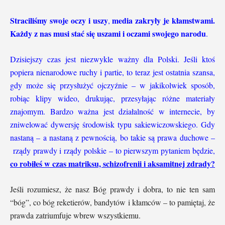
Straciliśmy swoje oczy i uszy
media zakryły je kłamstwami.
,
Każdy z nas musi stać się uszami i oczami swojego narodu
.
Dzisiejszy czas jest niezwykle ważny dla Polski. Jeśli ktoś
popiera nienarodowe ruchy i partie, to teraz jest ostatnia szansa,
gdy może się przysłużyć ojczyźnie – w jakikolwiek sposób,
robiąc klipy wideo, drukując, przesyłając różne materiały
znajomym.
Bardzo ważna jest działalność w internecie, by
zniwelować dywersję środowisk typu sakiewiczowskiego. Gdy
nastaną – a nastaną z pewnością, bo takie są prawa duchowe –
rządy prawdy i rządy polskie – to pierwszym pytaniem będzie,
co robiłeś w czas matriksu, schizofrenii i aksamitnej zdrady?
Jeśli rozumiesz, że nasz Bóg prawdy i dobra, to nie ten sam
“bóg”, co bóg reketierów, bandytów i kłamców – to pamiętaj, że
prawda zatriumfuje wbrew wszystkiemu.