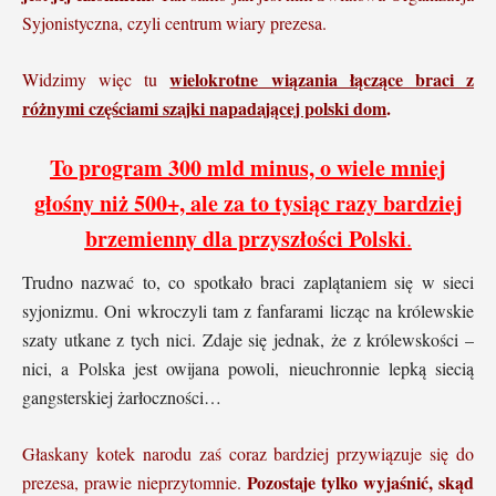
Syjonistyczna, czyli centrum wiary prezesa.
wielokrotne wiązania łączące braci z
Widzimy więc tu
różnymi częściami szajki napadającej polski dom
.
To program 300 mld minus, o wiele mniej
głośny niż 500+, ale za to tysiąc razy bardziej
brzemienny dla przyszłości Polski
.
Trudno nazwać to, co spotkało braci zaplątaniem się w sieci
syjonizmu. Oni wkroczyli tam z fanfarami licząc na królewskie
szaty utkane z tych nici. Zdaje się jednak, że z królewskości –
nici, a Polska jest owijana powoli, nieuchronnie lepką siecią
gangsterskiej żarłoczności…
Głaskany kotek narodu zaś coraz bardziej przywiązuje się do
Pozostaje tylko wyjaśnić, skąd
prezesa, prawie nieprzytomnie.