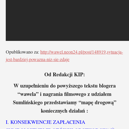
Opublikowano za:
http://wawel.neon24.pl/post/148919,sytuacja-
jest-bardziej-powazna-niz-sie-zdaje
Od Redakcji KIP:
W uzupełnieniu do powyższego tekstu blogera
“wawela” i nagrania filmowego z udziałem
Sumlińskiego przedstawiamy “mapę drogową”
koniecznych działań :
I. KONSEKWENCJE ZAPŁACENIA