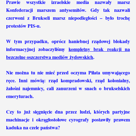
Prawie wszystkie izraelskie media nazwały marsz
Konfederacji marszem antysemitów. Gdy tak nazwali
czerwoni z Brukseli marsz niepodległości – było trochę
protestów PIS-u.
W tym przypadku, oprócz haniebnej rządowej blokady
informacyjnej zobaczyliśmy
kompletny brak reakcji na
bezczelne oszczerstwa mediów żydowskich
.
Nie można tu nie mieć przed oczyma Piłata umywającego
ręce. Inni mówią: rząd kompradowski, rząd kolonialny,
żałośni najemnicy, cali zanurzeni w snach o brukselskich
emeryturach.
Czy to już sięgnięcie dna przez ludzi, których partyjne
machinacje i okrągłostołowe cyrografy postawiły prawem
kaduka na czele państwa?