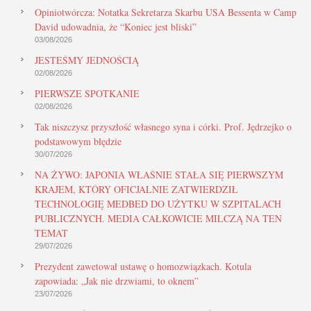
Opiniotwórcza: Notatka Sekretarza Skarbu USA Bessenta w Camp
David udowadnia, że “Koniec jest bliski”
03/08/2026
JESTEŚMY JEDNOŚCIĄ
02/08/2026
PIERWSZE SPOTKANIE
02/08/2026
Tak niszczysz przyszłość własnego syna i córki. Prof. Jędrzejko o
podstawowym błędzie
30/07/2026
NA ŻYWO: JAPONIA WŁAŚNIE STAŁA SIĘ PIERWSZYM
KRAJEM, KTÓRY OFICJALNIE ZATWIERDZIŁ
TECHNOLOGIĘ MEDBED DO UŻYTKU W SZPITALACH
PUBLICZNYCH. MEDIA CAŁKOWICIE MILCZĄ NA TEN
TEMAT
29/07/2026
Prezydent zawetował ustawę o homozwiązkach. Kotula
zapowiada: „Jak nie drzwiami, to oknem”
23/07/2026