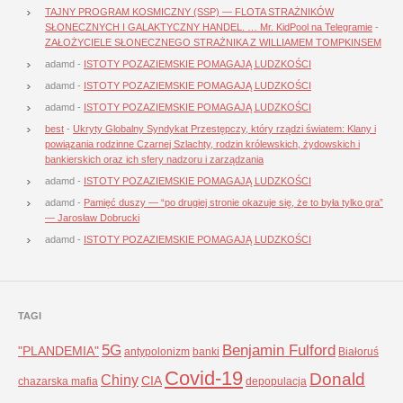
TAJNY PROGRAM KOSMICZNY (SSP) — FLOTA STRAŻNIKÓW
SŁONECZNYCH I GALAKTYCZNY HANDEL. … Mr. KidPool na Telegramie
-
ZAŁOŻYCIELE SŁONECZNEGO STRAŻNIKA Z WILLIAMEM TOMPKINSEM
adamd
-
ISTOTY POZAZIEMSKIE POMAGAJĄ LUDZKOŚCI
adamd
-
ISTOTY POZAZIEMSKIE POMAGAJĄ LUDZKOŚCI
adamd
-
ISTOTY POZAZIEMSKIE POMAGAJĄ LUDZKOŚCI
best
-
Ukryty Globalny Syndykat Przestępczy, który rządzi światem: Klany i
powiązania rodzinne Czarnej Szlachty, rodzin królewskich, żydowskich i
bankierskich oraz ich sfery nadzoru i zarządzania
adamd
-
ISTOTY POZAZIEMSKIE POMAGAJĄ LUDZKOŚCI
adamd
-
Pamięć duszy — “po drugiej stronie okazuje się, że to była tylko gra”
— Jarosław Dobrucki
adamd
-
ISTOTY POZAZIEMSKIE POMAGAJĄ LUDZKOŚCI
TAGI
5G
Benjamin Fulford
"PLANDEMIA"
antypolonizm
banki
Białoruś
Covid-19
Donald
Chiny
CIA
chazarska mafia
depopulacja