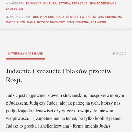
W KATEGORII:
EDUKACJA, KULTURA, SZTUKA
,
REDAKCJA
,
SPOŁECZEŃSTWO I
EKOSYSTEM
OZNACZONY JAKO:
BÓG WSZECHMOGĄCY
,
DEMONY
,
EWOLUCJA
,
GRA KOSMICZNA
,
MATERIALIZM
,
NANA
,
ROZWÓJ DUCHOWY
,
SENS ISTNIENIA
,
ZBAWIENIE
MATERIAŁY NADESŁANE
24/04/2016
Judzenie i szczucie Polaków przeciw
Rosji.
Judzić jest najpewniej słowem słowiańskim, niespokrewnionym
z Judaszem, Judą czy Judeą, ale jak patrzę na tych, którzy nas
podjudzają do nienawiści czy wręcz do wojny, to miewam
wątpliwości. [ Zupełnie nie na temat, bo tylko hobbistycznie:
Judasz to grecka ( zhellenizowana ) forma imienia Juda (