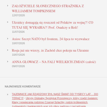
ZAŁOŻYCIELE SŁONECZNEGO STRAŻNIKA Z
WILLIAMEM TOMPKINSEM
12/07/2026
Ukraińcy domagają się roszczeń od Polaków za wojnę?! CO
TUTAJ SIĘ WYRABIA?! Prof. Osadczy u Roli!
11/07/2026
Axios: Szczyt NATO był frontem, 24 lipca to wyzwalacz
10/07/2026
Rosja już nie wierzy, że Zachód chce pokoju na Ukrainie
10/07/2026
ANNA GŁOWACZ – NA FALI WIELKICH ZMIAN (całość)
09/07/2026
NAJNOWSZE KOMENTARZE
TAJEMNICE JAK RZĄDZONY BYŁ NASZ ŚWIAT OD TYSIĘCY LAT… DO
TERAZ !!!
-
Ukryty Globalny Syndykat Przestępczy, który rządzi światem:
Klany i powiązania rodzinne Czarnej Szlachty, rodzin królewskich,
żydowskich i bankierskich oraz ich sfery nadzoru i zarządzania