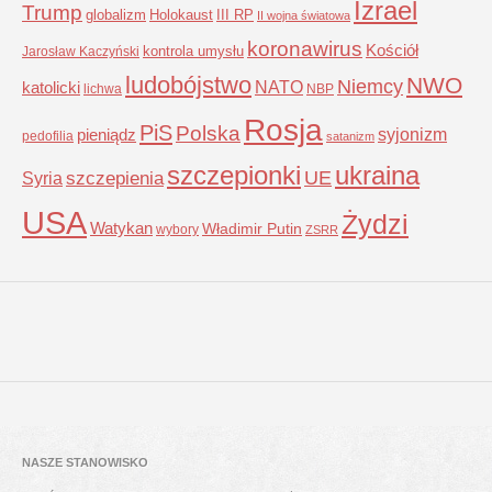
Izrael
Trump
globalizm
Holokaust
III RP
II wojna światowa
koronawirus
Kościół
kontrola umysłu
Jarosław Kaczyński
ludobójstwo
NWO
Niemcy
NATO
katolicki
lichwa
NBP
Rosja
PiS
Polska
syjonizm
pieniądz
pedofilia
satanizm
szczepionki
ukraina
UE
Syria
szczepienia
USA
Żydzi
Watykan
Władimir Putin
wybory
ZSRR
NASZE STANOWISKO