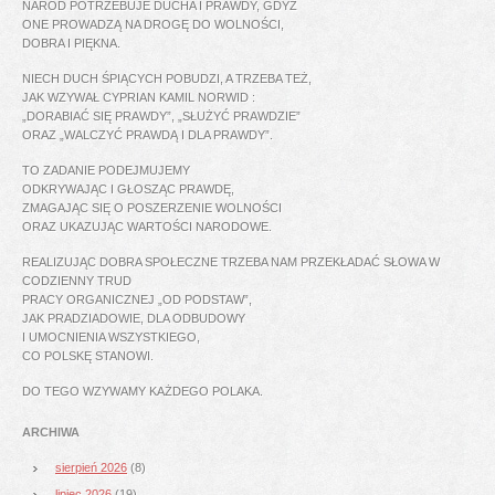
NARÓD POTRZEBUJE DUCHA I PRAWDY, GDYŻ
ONE PROWADZĄ NA DROGĘ DO WOLNOŚCI,
DOBRA I PIĘKNA.
NIECH DUCH ŚPIĄCYCH POBUDZI, A TRZEBA TEŻ,
JAK WZYWAŁ CYPRIAN KAMIL NORWID :
„DORABIAĆ SIĘ PRAWDY”, „SŁUŻYĆ PRAWDZIE”
ORAZ „WALCZYĆ PRAWDĄ I DLA PRAWDY”.
TO ZADANIE PODEJMUJEMY
ODKRYWAJĄC I GŁOSZĄC PRAWDĘ,
ZMAGAJĄC SIĘ O POSZERZENIE WOLNOŚCI
ORAZ UKAZUJĄC WARTOŚCI NARODOWE.
REALIZUJĄC DOBRA SPOŁECZNE TRZEBA NAM PRZEKŁADAĆ SŁOWA W
CODZIENNY TRUD
PRACY ORGANICZNEJ „OD PODSTAW”,
JAK PRADZIADOWIE, DLA ODBUDOWY
I UMOCNIENIA WSZYSTKIEGO,
CO POLSKĘ STANOWI.
DO TEGO WZYWAMY KAŻDEGO POLAKA.
ARCHIWA
sierpień 2026
(8)
lipiec 2026
(19)