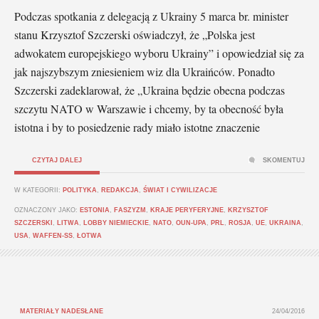
Podczas spotkania z delegacją z Ukrainy 5 marca br. minister
stanu Krzysztof Szczerski oświadczył, że „Polska jest
adwokatem europejskiego wyboru Ukrainy” i opowiedział się za
jak najszybszym zniesieniem wiz dla Ukraińców. Ponadto
Szczerski zadeklarował, że „Ukraina będzie obecna podczas
szczytu NATO w Warszawie i chcemy, by ta obecność była
istotna i by to posiedzenie rady miało istotne znaczenie
CZYTAJ DALEJ
SKOMENTUJ
W KATEGORII:
POLITYKA
,
REDAKCJA
,
ŚWIAT I CYWILIZACJE
OZNACZONY JAKO:
ESTONIA
,
FASZYZM
,
KRAJE PERYFERYJNE
,
KRZYSZTOF
SZCZERSKI
,
LITWA
,
LOBBY NIEMIECKIE
,
NATO
,
OUN-UPA
,
PRL
,
ROSJA
,
UE
,
UKRAINA
,
USA
,
WAFFEN-SS
,
ŁOTWA
MATERIAŁY NADESŁANE
24/04/2016