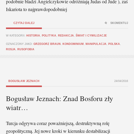
podobnie bladzi Angielczykowie odróżniają Judas od Jude ), zaś
Iskariota to najprawdopodobniej
CZYTAJ DALEJ
SKOMENTUJ
W KATEGORII:
HISTORIA
,
POLITYKA
,
REDAKCJA
,
ŚWIAT I CYWILIZACJE
OZNACZONY JAKO:
GRZEGORZ BRAUN
,
KONDOMINIUM
,
MANIPULACJA
,
POLSKA
,
ROSJA
,
RUSOFOBIA
BOGUSŁAW JEZNACH
24/04/2016
Bogusław Jeznach: Znad Bosforu zły
wiatr…
Turcja odgrywa coraz poważniejszą, destruktywną rolę
geopolityczną. Jej nowe kroki w kierunku destabilizacji