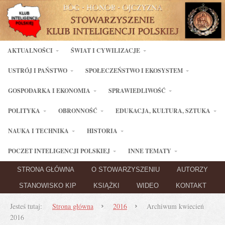
AKTUALNOŚCI
ŚWIAT I CYWILIZACJE
USTRÓJ I PAŃSTWO
SPOŁECZEŃSTWO I EKOSYSTEM
GOSPODARKA I EKONOMIA
SPRAWIEDLIWOŚĆ
POLITYKA
OBRONNOŚĆ
EDUKACJA, KULTURA, SZTUKA
NAUKA I TECHNIKA
HISTORIA
POCZET INTELIGENCJI POLSKIEJ
INNE TEMATY
STRONA GŁÓWNA
O STOWARZYSZENIU
AUTORZY
STANOWISKO KIP
KSIĄŻKI
WIDEO
KONTAKT
Jesteś tutaj:
Strona główna
2016
Archiwum kwiecień
2016