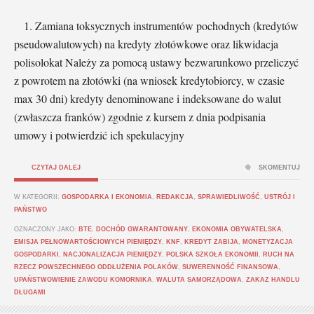
1. Zamiana toksycznych instrumentów pochodnych (kredytów
pseudowalutowych) na kredyty złotówkowe oraz likwidacja
polisolokat Należy za pomocą ustawy bezwarunkowo przeliczyć
z powrotem na złotówki (na wniosek kredytobiorcy, w czasie
max 30 dni) kredyty denominowane i indeksowane do walut
(zwłaszcza franków) zgodnie z kursem z dnia podpisania
umowy i potwierdzić ich spekulacyjny
CZYTAJ DALEJ
SKOMENTUJ
W KATEGORII:
GOSPODARKA I EKONOMIA
,
REDAKCJA
,
SPRAWIEDLIWOŚĆ
,
USTRÓJ I
PAŃSTWO
OZNACZONY JAKO:
BTE
,
DOCHÓD GWARANTOWANY
,
EKONOMIA OBYWATELSKA
,
EMISJA PEŁNOWARTOŚCIOWYCH PIENIĘDZY
,
KNF
,
KREDYT ZABIJA
,
MONETYZACJA
GOSPODARKI
,
NACJONALIZACJA PIENIĘDZY
,
POLSKA SZKOŁA EKONOMII
,
RUCH NA
RZECZ POWSZECHNEGO ODDŁUŻENIA POLAKÓW
,
SUWERENNOŚĆ FINANSOWA
,
UPAŃSTWOWIENIE ZAWODU KOMORNIKA
,
WALUTA SAMORZĄDOWA
,
ZAKAZ HANDLU
DŁUGAMI