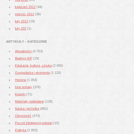
kwiecień 2012
(44)
marzec 2012
(36)
luty 2012
(19)
luty 202
(1)
ARTYKUŁY – KATEGORIE
Aktualności
(4 753)
Biuletyn KIP
(19)
Edukacja, kultura, sztuka
(2 065)
Gospodarka i ekonomia
(1 120)
Historia
(1 053)
Inne tematy
(376)
Książki
(71)
Materiały nadesłane
(128)
Nauka i technika
(862)
Obronność
(473)
Poczet inteligencji polskiej
(15)
Polityka
(1 853)