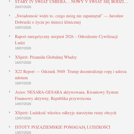
STARY IV ŚWIAT UMIERA… NOWY V ŚWIAT SIĘ RODZI…
20/07/2026
„Świadomość widzi to, czego mózg nie zapamiętał” — Jarosław
Dobrucki o życiu po śmierci klinicznej
19/07/2026
Raport energetyczny sierpień 2026 – Odrodzenie Cywilizacji
Ludzi
18/07/2026
XSpirit: Piramida Globalnej Władzy
16/07/2026
X22 Report — Odcinek 3949: Trump decentralizuje ropę i uderza
młotem
16/07/2026
Axios: NESARA-GESARA aktywowana, Kwantowy System
Finansowy aktywny, Republika przywrócona
14/07/2026
XSpirit: Ludzkość wkrótce odkryje starożytne ruiny obcych
13/07/2026
ISTOTY POZAZIEMSKIE POMAGAJĄ LUDZKOŚCI
13/07/2026