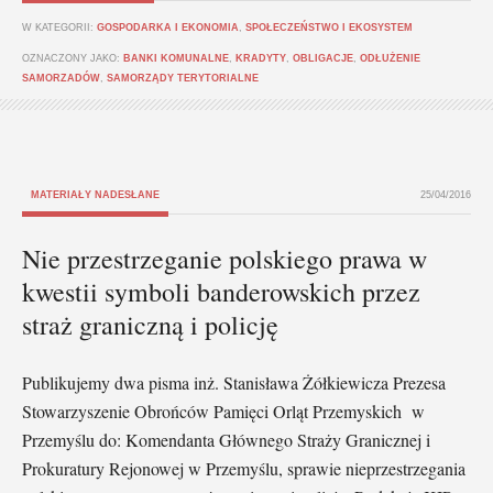
W KATEGORII:
GOSPODARKA I EKONOMIA
,
SPOŁECZEŃSTWO I EKOSYSTEM
OZNACZONY JAKO:
BANKI KOMUNALNE
,
KRADYTY
,
OBLIGACJE
,
ODŁUŻENIE
SAMORZADÓW
,
SAMORZĄDY TERYTORIALNE
MATERIAŁY NADESŁANE
25/04/2016
Nie przestrzeganie polskiego prawa w
kwestii symboli banderowskich przez
straż graniczną i policję
Publikujemy dwa pisma inż. Stanisława Żółkiewicza Prezesa
Stowarzyszenie Obrońców Pamięci Orląt Przemyskich w
Przemyślu do: Komendanta Głównego Straży Granicznej i
Prokuratury Rejonowej w Przemyślu, sprawie nieprzestrzegania