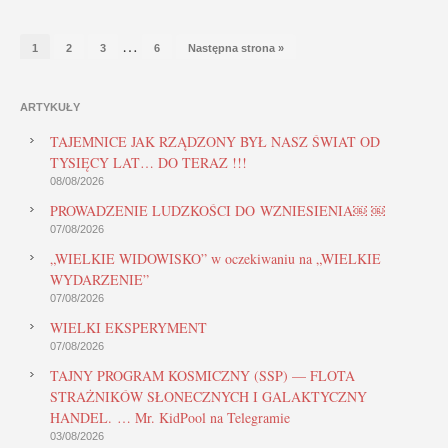
…
1
2
3
6
Następna strona »
ARTYKUŁY
TAJEMNICE JAK RZĄDZONY BYŁ NASZ ŚWIAT OD
TYSIĘCY LAT… DO TERAZ !!!
08/08/2026
PROWADZENIE LUDZKOŚCI DO WZNIESIENIA￼ ￼
07/08/2026
„WIELKIE WIDOWISKO” w oczekiwaniu na „WIELKIE
WYDARZENIE”
07/08/2026
WIELKI EKSPERYMENT
07/08/2026
TAJNY PROGRAM KOSMICZNY (SSP) — FLOTA
STRAŻNIKÓW SŁONECZNYCH I GALAKTYCZNY
HANDEL. … Mr. KidPool na Telegramie
03/08/2026