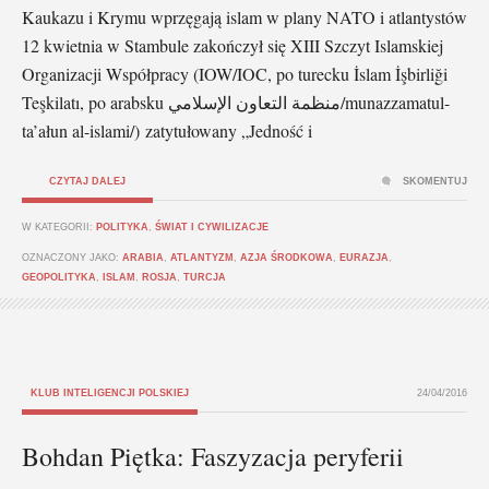
Kaukazu i Krymu wprzęgają islam w plany NATO i atlantystów
12 kwietnia w Stambule zakończył się XIII Szczyt Islamskiej
Organizacji Współpracy (IOW/IOC, po turecku İslam İşbirliği
Teşkilatı, po arabsku منظمة التعاون الإسلامي/munazzamatul-
ta’ałun al-islami/) zatytułowany „Jedność i
CZYTAJ DALEJ
SKOMENTUJ
W KATEGORII:
POLITYKA
,
ŚWIAT I CYWILIZACJE
OZNACZONY JAKO:
ARABIA
,
ATLANTYZM
,
AZJA ŚRODKOWA
,
EURAZJA
,
GEOPOLITYKA
,
ISLAM
,
ROSJA
,
TURCJA
KLUB INTELIGENCJI POLSKIEJ
24/04/2016
Bohdan Piętka: Faszyzacja peryferii