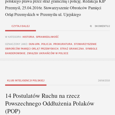
polskiego prawa przez straż graniczną i policję. Redakcja KIP
Przemyśl, 25.04.2016r. Stowarzyszenie Obrońców Pamięci
Orląt Przemyskich w Przemyślu ul. Ujejskiego
CZYTAJ DALEJ
SKOMENTUJ
W KATEGORII:
HISTORIA
,
SPRAWIEDLIWOŚĆ
OZNACZONY JAKO:
OUN-UPA
,
POLICJA
,
PROKURATURA
,
STOWARZYSZENIE
OBROŃCÓW PAMIĘCI ORLĄT PRZEMYSKICH
,
STRAŻ GRANICZNA
,
SYMBOLE
BANDEROWSKIE
,
ZWIĄZEK UKRAIŃCÓW W POLSCE
KLUB INTELIGENCJI POLSKIEJ
24/04/2016
14 Postulatów Ruchu na rzecz
Powszechnego Oddłużenia Polaków
(POP)