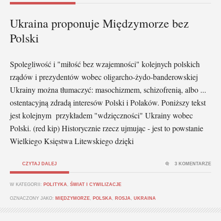
Ukraina proponuje Międzymorze bez
Polski
Spolegliwość i "miłość bez wzajemności" kolejnych polskich
rządów i prezydentów wobec oligarcho-żydo-banderowskiej
Ukrainy można tłumaczyć: masochizmem, schizofrenią, albo ...
ostentacyjną zdradą interesów Polski i Polaków. Poniższy tekst
jest kolejnym przykładem "wdzięczności" Ukrainy wobec
Polski. (red kip) Historycznie rzecz ujmując - jest to powstanie
Wielkiego Księstwa Litewskiego dzięki
CZYTAJ DALEJ
3 KOMENTARZE
W KATEGORII:
POLITYKA
,
ŚWIAT I CYWILIZACJE
OZNACZONY JAKO:
MIĘDZYMORZE
,
POLSKA
,
ROSJA
,
UKRAINA