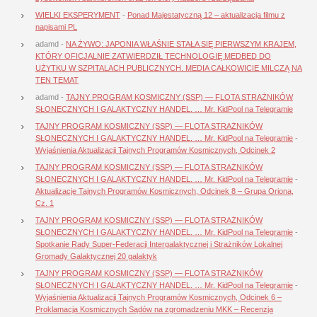
WIELKI EKSPERYMENT
-
Ponad Majestatyczną 12 – aktualizacja filmu z
napisami PL
adamd
-
NA ŻYWO: JAPONIA WŁAŚNIE STAŁA SIĘ PIERWSZYM KRAJEM,
KTÓRY OFICJALNIE ZATWIERDZIŁ TECHNOLOGIĘ MEDBED DO
UŻYTKU W SZPITALACH PUBLICZNYCH. MEDIA CAŁKOWICIE MILCZĄ NA
TEN TEMAT
adamd
-
TAJNY PROGRAM KOSMICZNY (SSP) — FLOTA STRAŻNIKÓW
SŁONECZNYCH I GALAKTYCZNY HANDEL. … Mr. KidPool na Telegramie
TAJNY PROGRAM KOSMICZNY (SSP) — FLOTA STRAŻNIKÓW
SŁONECZNYCH I GALAKTYCZNY HANDEL. … Mr. KidPool na Telegramie
-
Wyjaśnienia Aktualizacji Tajnych Programów Kosmicznych, Odcinek 2
TAJNY PROGRAM KOSMICZNY (SSP) — FLOTA STRAŻNIKÓW
SŁONECZNYCH I GALAKTYCZNY HANDEL. … Mr. KidPool na Telegramie
-
Aktualizacje Tajnych Programów Kosmicznych, Odcinek 8 – Grupa Oriona,
Cz. 1
TAJNY PROGRAM KOSMICZNY (SSP) — FLOTA STRAŻNIKÓW
SŁONECZNYCH I GALAKTYCZNY HANDEL. … Mr. KidPool na Telegramie
-
Spotkanie Rady Super-Federacji Intergalaktycznej i Strażników Lokalnej
Gromady Galaktycznej 20 galaktyk
TAJNY PROGRAM KOSMICZNY (SSP) — FLOTA STRAŻNIKÓW
SŁONECZNYCH I GALAKTYCZNY HANDEL. … Mr. KidPool na Telegramie
-
Wyjaśnienia Aktualizacji Tajnych Programów Kosmicznych, Odcinek 6 –
Proklamacja Kosmicznych Sądów na zgromadzeniu MKK – Recenzja