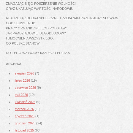
ZMAGAJĄC SIĘ O POSZERZENIE WOLNOŚCI
ORAZ UKAZUJĄC WARTOŚCI NARODOWE.
REALIZUJĄC DOBRA SPOŁECZNE TRZEBA NAM PRZEKŁADAĆ SŁOWA W
CODZIENNY TRUD
PRACY ORGANICZNEJ „OD PODSTAW”,
JAK PRADZIADOWIE, DLA ODBUDOWY
I UMOCNIENIA WSZYSTKIEGO,
CO POLSKĘ STANOWI.
DO TEGO WZYWAMY KAŻDEGO POLAKA.
ARCHIWA
sierpień 2026
(7)
lipiec 2026
(19)
czerwiec 2026
(9)
maj 2026
(10)
kwiecień 2026
(9)
marzec 2026
(10)
styczeń 2026
(1)
grudzień 2025
(24)
listopad 2025
(68)