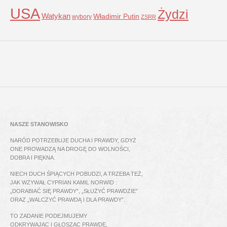
USA
Żydzi
Watykan
Władimir Putin
wybory
ZSRR
NASZE STANOWISKO
NARÓD POTRZEBUJE DUCHA I PRAWDY, GDYŻ
ONE PROWADZĄ NA DROGĘ DO WOLNOŚCI,
DOBRA I PIĘKNA.
NIECH DUCH ŚPIĄCYCH POBUDZI, A TRZEBA TEŻ,
JAK WZYWAŁ CYPRIAN KAMIL NORWID :
„DORABIAĆ SIĘ PRAWDY”, „SŁUŻYĆ PRAWDZIE”
ORAZ „WALCZYĆ PRAWDĄ I DLA PRAWDY”.
TO ZADANIE PODEJMUJEMY
ODKRYWAJĄC I GŁOSZĄC PRAWDĘ,