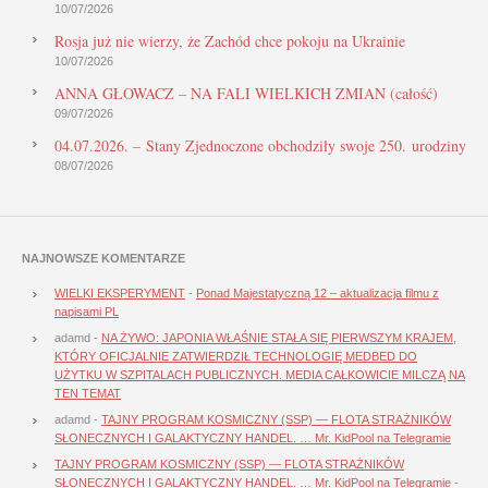
10/07/2026
Rosja już nie wierzy, że Zachód chce pokoju na Ukrainie
10/07/2026
ANNA GŁOWACZ – NA FALI WIELKICH ZMIAN (całość)
09/07/2026
04.07.2026. – Stany Zjednoczone obchodziły swoje 250. urodziny
08/07/2026
NAJNOWSZE KOMENTARZE
WIELKI EKSPERYMENT
-
Ponad Majestatyczną 12 – aktualizacja filmu z
napisami PL
adamd
-
NA ŻYWO: JAPONIA WŁAŚNIE STAŁA SIĘ PIERWSZYM KRAJEM,
KTÓRY OFICJALNIE ZATWIERDZIŁ TECHNOLOGIĘ MEDBED DO
UŻYTKU W SZPITALACH PUBLICZNYCH. MEDIA CAŁKOWICIE MILCZĄ NA
TEN TEMAT
adamd
-
TAJNY PROGRAM KOSMICZNY (SSP) — FLOTA STRAŻNIKÓW
SŁONECZNYCH I GALAKTYCZNY HANDEL. … Mr. KidPool na Telegramie
TAJNY PROGRAM KOSMICZNY (SSP) — FLOTA STRAŻNIKÓW
SŁONECZNYCH I GALAKTYCZNY HANDEL. … Mr. KidPool na Telegramie
-