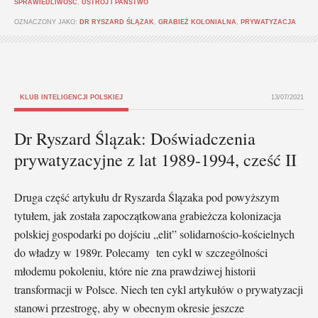
SPRAWIEDLIWOŚĆ
,
USTRÓJ I PAŃSTWO
OZNACZONY JAKO:
DR RYSZARD ŚLĄZAK
,
GRABIEŻ KOLONIALNA
,
PRYWATYZACJA
KLUB INTELIGENCJI POLSKIEJ
13/07/2021
Dr Ryszard Ślązak: Doświadczenia
prywatyzacyjne z lat 1989-1994, cześć II
Druga część artykułu dr Ryszarda Ślązaka pod powyższym
tytułem, jak została zapoczątkowana grabieżcza kolonizacja
polskiej gospodarki po dojściu „elit” solidarnościo-kościelnych
do władzy w 1989r. Polecamy ten cykl w szczególności
młodemu pokoleniu, które nie zna prawdziwej historii
transformacji w Polsce. Niech ten cykl artykułów o prywatyzacji
stanowi przestrogę, aby w obecnym okresie jeszcze