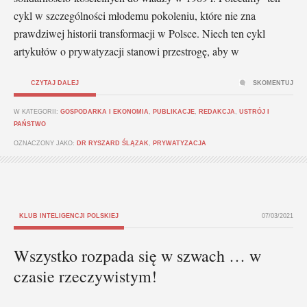
cykl w szczególności młodemu pokoleniu, które nie zna
prawdziwej historii transformacji w Polsce. Niech ten cykl
artykułów o prywatyzacji stanowi przestrogę, aby w
CZYTAJ DALEJ
SKOMENTUJ
W KATEGORII:
GOSPODARKA I EKONOMIA
,
PUBLIKACJE
,
REDAKCJA
,
USTRÓJ I
PAŃSTWO
OZNACZONY JAKO:
DR RYSZARD ŚLĄZAK
,
PRYWATYZACJA
KLUB INTELIGENCJI POLSKIEJ
07/03/2021
Wszystko rozpada się w szwach … w
czasie rzeczywistym!