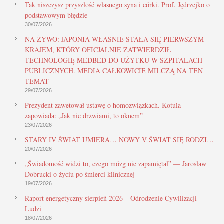
Tak niszczysz przyszłość własnego syna i córki. Prof. Jędrzejko o
podstawowym błędzie
30/07/2026
NA ŻYWO: JAPONIA WŁAŚNIE STAŁA SIĘ PIERWSZYM
KRAJEM, KTÓRY OFICJALNIE ZATWIERDZIŁ
TECHNOLOGIĘ MEDBED DO UŻYTKU W SZPITALACH
PUBLICZNYCH. MEDIA CAŁKOWICIE MILCZĄ NA TEN
TEMAT
29/07/2026
Prezydent zawetował ustawę o homozwiązkach. Kotula
zapowiada: „Jak nie drzwiami, to oknem”
23/07/2026
STARY IV ŚWIAT UMIERA… NOWY V ŚWIAT SIĘ RODZI…
20/07/2026
„Świadomość widzi to, czego mózg nie zapamiętał” — Jarosław
Dobrucki o życiu po śmierci klinicznej
19/07/2026
Raport energetyczny sierpień 2026 – Odrodzenie Cywilizacji
Ludzi
18/07/2026