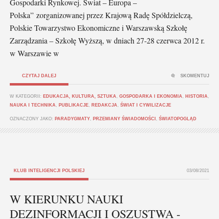
Gospodarki Rynkowej. Świat – Europa –
Polska” zorganizowanej przez Krajową Radę Spółdzielczą,
Polskie Towarzystwo Ekonomiczne i Warszawską Szkołę
Zarządzania – Szkołę Wyższą, w dniach 27-28 czerwca 2012 r.
w Warszawie w
CZYTAJ DALEJ
SKOMENTUJ
W KATEGORII:
EDUKACJA, KULTURA, SZTUKA
,
GOSPODARKA I EKONOMIA
,
HISTORIA
,
NAUKA I TECHNIKA
,
PUBLIKACJE
,
REDAKCJA
,
ŚWIAT I CYWILIZACJE
OZNACZONY JAKO:
PARADYGMATY
,
PRZEMIANY ŚWIADOMOŚCI
,
ŚWIATOPOGLĄD
KLUB INTELIGENCJI POLSKIEJ
03/08/2021
W KIERUNKU NAUKI
DEZINFORMACJI I OSZUSTWA -