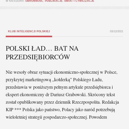
W KATEGORII:
OBRONNOŚĆ
,
PUBLIKACJE
,
ŚWIAT I CYWILIZACJE
KLUB INTELIGENCJI POLSKIEJ
03/12/2021
POLSKI ŁAD… BAT NA
PRZEDSIĘBIORCÓW
Nie wesoły obraz sytuacji ekonomiczno-społecznej w Polsce,
przykrytej marketingową „kołderką” Polskiego Ładu,
przedstawia w poniższym pełnym artykule przedsiębiorca i
ekspert ekonomiczny dr Dariusz Grabowski. Skrócony tekst
został opublikowany przez dziennik Rzeczpospolita. Redakcja
KIP *** Polska jako państwo, Polacy jako naród potrzebują
wieloletniej strategii gospodarczo-społecznej. Powodem