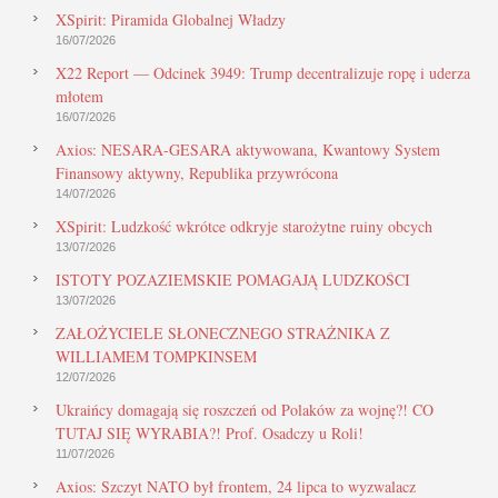
XSpirit: Piramida Globalnej Władzy
16/07/2026
X22 Report — Odcinek 3949: Trump decentralizuje ropę i uderza
młotem
16/07/2026
Axios: NESARA-GESARA aktywowana, Kwantowy System
Finansowy aktywny, Republika przywrócona
14/07/2026
XSpirit: Ludzkość wkrótce odkryje starożytne ruiny obcych
13/07/2026
ISTOTY POZAZIEMSKIE POMAGAJĄ LUDZKOŚCI
13/07/2026
ZAŁOŻYCIELE SŁONECZNEGO STRAŻNIKA Z
WILLIAMEM TOMPKINSEM
12/07/2026
Ukraińcy domagają się roszczeń od Polaków za wojnę?! CO
TUTAJ SIĘ WYRABIA?! Prof. Osadczy u Roli!
11/07/2026
Axios: Szczyt NATO był frontem, 24 lipca to wyzwalacz