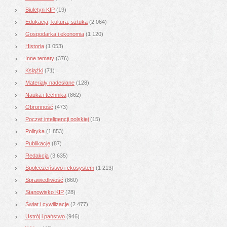
Biuletyn KIP
(19)
Edukacja, kultura, sztuka
(2 064)
Gospodarka i ekonomia
(1 120)
Historia
(1 053)
Inne tematy
(376)
Książki
(71)
Materiały nadesłane
(128)
Nauka i technika
(862)
Obronność
(473)
Poczet inteligencji polskiej
(15)
Polityka
(1 853)
Publikacje
(87)
Redakcja
(3 635)
Społeczeństwo i ekosystem
(1 213)
Sprawiedliwość
(860)
Stanowisko KIP
(28)
Świat i cywilizacje
(2 477)
Ustrój i państwo
(946)