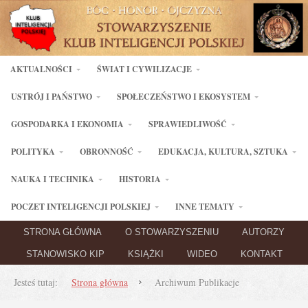
AKTUALNOŚCI
ŚWIAT I CYWILIZACJE
USTRÓJ I PAŃSTWO
SPOŁECZEŃSTWO I EKOSYSTEM
GOSPODARKA I EKONOMIA
SPRAWIEDLIWOŚĆ
POLITYKA
OBRONNOŚĆ
EDUKACJA, KULTURA, SZTUKA
NAUKA I TECHNIKA
HISTORIA
POCZET INTELIGENCJI POLSKIEJ
INNE TEMATY
STRONA GŁÓWNA
O STOWARZYSZENIU
AUTORZY
STANOWISKO KIP
KSIĄŻKI
WIDEO
KONTAKT
Jesteś tutaj:
Strona główna
Archiwum Publikacje