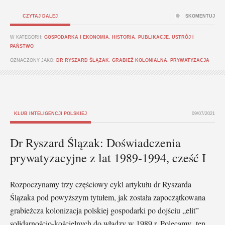
CZYTAJ DALEJ
SKOMENTUJ
W KATEGORII:
GOSPODARKA I EKONOMIA
,
HISTORIA
,
PUBLIKACJE
,
USTRÓJ I
PAŃSTWO
OZNACZONY JAKO:
DR RYSZARD ŚLĄZAK
,
GRABIEŻ KOLONIALNA
,
PRYWATYZACJA
KLUB INTELIGENCJI POLSKIEJ
09/07/2021
Dr Ryszard Ślązak: Doświadczenia
prywatyzacyjne z lat 1989-1994, cześć I
Rozpoczynamy trzy częściowy cykl artykułu dr Ryszarda
Ślązaka pod powyższym tytułem, jak została zapoczątkowana
grabieżcza kolonizacja polskiej gospodarki po dojściu „elit”
solidarnościo-kościelnych do władzy w 1989 r. Polecamy ten