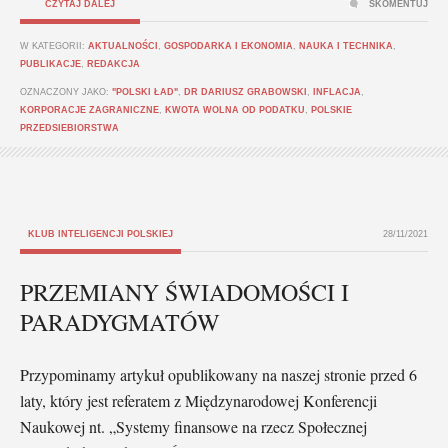
CZYTAJ DALEJ
SKOMENTUJ
W KATEGORII:
AKTUALNOŚCI
,
GOSPODARKA I EKONOMIA
,
NAUKA I TECHNIKA
,
PUBLIKACJE
,
REDAKCJA
OZNACZONY JAKO:
"POLSKI ŁAD"
,
DR DARIUSZ GRABOWSKI
,
INFLACJA
,
KORPORACJE ZAGRANICZNE
,
KWOTA WOLNA OD PODATKU
,
POLSKIE
PRZEDSIEBIORSTWA
KLUB INTELIGENCJI POLSKIEJ
28/11/2021
PRZEMIANY ŚWIADOMOŚCI I
PARADYGMATÓW
Przypominamy artykuł opublikowany na naszej stronie przed 6
laty, który jest referatem z Międzynarodowej Konferencji
Naukowej nt. „Systemy finansowe na rzecz Społecznej