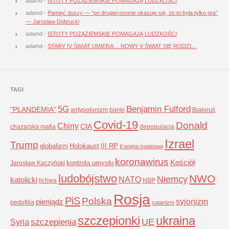
adamd
-
ISTOTY POZAZIEMSKIE POMAGAJĄ LUDZKOŚCI
adamd
-
Pamięć duszy — “po drugiej stronie okazuje się, że to była tylko gra”
— Jarosław Dobrucki
adamd
-
ISTOTY POZAZIEMSKIE POMAGAJĄ LUDZKOŚCI
adamd
-
STARY IV ŚWIAT UMIERA… NOWY V ŚWIAT SIĘ RODZI…
TAGI
5G
Benjamin Fulford
"PLANDEMIA"
antypolonizm
banki
Białoruś
Covid-19
Donald
Chiny
CIA
chazarska mafia
depopulacja
Izrael
Trump
globalizm
Holokaust
III RP
II wojna światowa
koronawirus
Kościół
kontrola umysłu
Jarosław Kaczyński
ludobójstwo
NWO
Niemcy
NATO
katolicki
lichwa
NBP
Rosja
PiS
Polska
syjonizm
pieniądz
pedofilia
satanizm
szczepionki
ukraina
UE
Syria
szczepienia