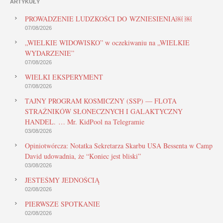
ARTYKUŁY
PROWADZENIE LUDZKOŚCI DO WZNIESIENIA￼ ￼
07/08/2026
„WIELKIE WIDOWISKO” w oczekiwaniu na „WIELKIE
WYDARZENIE”
07/08/2026
WIELKI EKSPERYMENT
07/08/2026
TAJNY PROGRAM KOSMICZNY (SSP) — FLOTA
STRAŻNIKÓW SŁONECZNYCH I GALAKTYCZNY
HANDEL. … Mr. KidPool na Telegramie
03/08/2026
Opiniotwórcza: Notatka Sekretarza Skarbu USA Bessenta w Camp
David udowadnia, że “Koniec jest bliski”
03/08/2026
JESTEŚMY JEDNOŚCIĄ
02/08/2026
PIERWSZE SPOTKANIE
02/08/2026