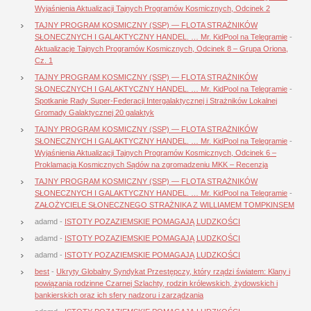
Wyjaśnienia Aktualizacji Tajnych Programów Kosmicznych, Odcinek 2
TAJNY PROGRAM KOSMICZNY (SSP) — FLOTA STRAŻNIKÓW
SŁONECZNYCH I GALAKTYCZNY HANDEL. … Mr. KidPool na Telegramie
-
Aktualizacje Tajnych Programów Kosmicznych, Odcinek 8 – Grupa Oriona,
Cz. 1
TAJNY PROGRAM KOSMICZNY (SSP) — FLOTA STRAŻNIKÓW
SŁONECZNYCH I GALAKTYCZNY HANDEL. … Mr. KidPool na Telegramie
-
Spotkanie Rady Super-Federacji Intergalaktycznej i Strażników Lokalnej
Gromady Galaktycznej 20 galaktyk
TAJNY PROGRAM KOSMICZNY (SSP) — FLOTA STRAŻNIKÓW
SŁONECZNYCH I GALAKTYCZNY HANDEL. … Mr. KidPool na Telegramie
-
Wyjaśnienia Aktualizacji Tajnych Programów Kosmicznych, Odcinek 6 –
Proklamacja Kosmicznych Sądów na zgromadzeniu MKK – Recenzja
TAJNY PROGRAM KOSMICZNY (SSP) — FLOTA STRAŻNIKÓW
SŁONECZNYCH I GALAKTYCZNY HANDEL. … Mr. KidPool na Telegramie
-
ZAŁOŻYCIELE SŁONECZNEGO STRAŻNIKA Z WILLIAMEM TOMPKINSEM
adamd
-
ISTOTY POZAZIEMSKIE POMAGAJĄ LUDZKOŚCI
adamd
-
ISTOTY POZAZIEMSKIE POMAGAJĄ LUDZKOŚCI
adamd
-
ISTOTY POZAZIEMSKIE POMAGAJĄ LUDZKOŚCI
best
-
Ukryty Globalny Syndykat Przestępczy, który rządzi światem: Klany i
powiązania rodzinne Czarnej Szlachty, rodzin królewskich, żydowskich i
bankierskich oraz ich sfery nadzoru i zarządzania