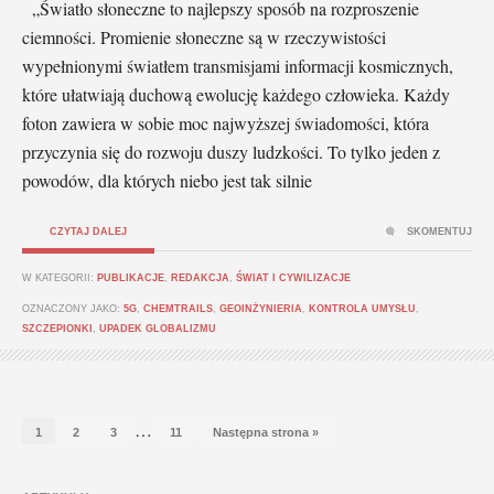
„Światło słoneczne to najlepszy sposób na rozproszenie
ciemności. Promienie słoneczne są w rzeczywistości
wypełnionymi światłem transmisjami informacji kosmicznych,
które ułatwiają duchową ewolucję każdego człowieka. Każdy
foton zawiera w sobie moc najwyższej świadomości, która
przyczynia się do rozwoju duszy ludzkości. To tylko jeden z
powodów, dla których niebo jest tak silnie
CZYTAJ DALEJ
SKOMENTUJ
W KATEGORII:
PUBLIKACJE
,
REDAKCJA
,
ŚWIAT I CYWILIZACJE
OZNACZONY JAKO:
5G
,
CHEMTRAILS
,
GEOINŻYNIERIA
,
KONTROLA UMYSŁU
,
SZCZEPIONKI
,
UPADEK GLOBALIZMU
…
1
2
3
11
Następna strona »