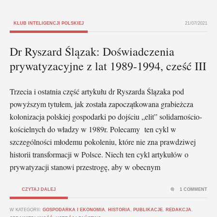
KLUB INTELIGENCJI POLSKIEJ
21/07/2021
Dr Ryszard Ślązak: Doświadczenia
prywatyzacyjne z lat 1989-1994, cześć III
Trzecia i ostatnia część artykułu dr Ryszarda Ślązaka pod
powyższym tytułem, jak została zapoczątkowana grabieżcza
kolonizacja polskiej gospodarki po dojściu „elit” solidarnościo-
kościelnych do władzy w 1989r. Polecamy ten cykl w
szczególności młodemu pokoleniu, które nie zna prawdziwej
historii transformacji w Polsce. Niech ten cykl artykułów o
prywatyzacji stanowi przestrogę, aby w obecnym
CZYTAJ DALEJ
1 COMMENT
W KATEGORII:
GOSPODARKA I EKONOMIA
,
HISTORIA
,
PUBLIKACJE
,
REDAKCJA
,