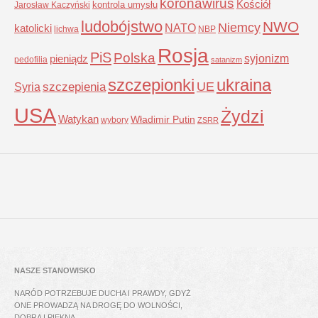
koronawirus
Kościół
kontrola umysłu
Jarosław Kaczyński
ludobójstwo
NWO
Niemcy
NATO
katolicki
lichwa
NBP
Rosja
PiS
Polska
syjonizm
pieniądz
pedofilia
satanizm
szczepionki
ukraina
UE
Syria
szczepienia
USA
Żydzi
Watykan
Władimir Putin
wybory
ZSRR
NASZE STANOWISKO
NARÓD POTRZEBUJE DUCHA I PRAWDY, GDYŻ
ONE PROWADZĄ NA DROGĘ DO WOLNOŚCI,
DOBRA I PIĘKNA.