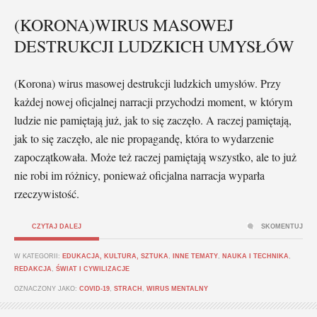
(KORONA)WIRUS MASOWEJ
DESTRUKCJI LUDZKICH UMYSŁÓW
(Korona) wirus masowej destrukcji ludzkich umysłów. Przy
każdej nowej oficjalnej narracji przychodzi moment, w którym
ludzie nie pamiętają już, jak to się zaczęło. A raczej pamiętają,
jak to się zaczęło, ale nie propagandę, która to wydarzenie
zapoczątkowała. Może też raczej pamiętają wszystko, ale to już
nie robi im różnicy, ponieważ oficjalna narracja wyparła
rzeczywistość.
CZYTAJ DALEJ
SKOMENTUJ
W KATEGORII:
EDUKACJA, KULTURA, SZTUKA
,
INNE TEMATY
,
NAUKA I TECHNIKA
,
REDAKCJA
,
ŚWIAT I CYWILIZACJE
OZNACZONY JAKO:
COVID-19
,
STRACH
,
WIRUS MENTALNY