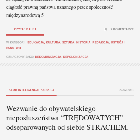
ciągłość prawną państwa uznanego przez społeczność
międzynarodową 5
CZYTAJ DALEJ
2 KOMENTARZE
W KATEGORII:
EDUKACJA, KULTURA, SZTUKA
,
HISTORIA
,
REDAKCJA
,
USTRÓJ I
PAŃSTWO
OZNACZONY JAKO:
DEKOMUNIZACJA
,
DEPOLONIZACJA
KLUB INTELIGENCJI POLSKIEJ
27/02/2021
Wezwanie do obywatelskiego
nieposłuszeństwa “TRĘDOWATYCH”
odseparowanych od siebie STRACHEM.