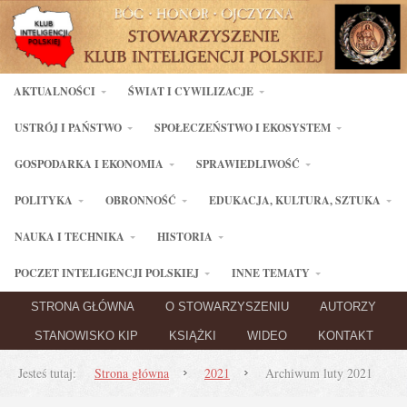
AKTUALNOŚCI
ŚWIAT I CYWILIZACJE
USTRÓJ I PAŃSTWO
SPOŁECZEŃSTWO I EKOSYSTEM
GOSPODARKA I EKONOMIA
SPRAWIEDLIWOŚĆ
POLITYKA
OBRONNOŚĆ
EDUKACJA, KULTURA, SZTUKA
NAUKA I TECHNIKA
HISTORIA
POCZET INTELIGENCJI POLSKIEJ
INNE TEMATY
STRONA GŁÓWNA
O STOWARZYSZENIU
AUTORZY
STANOWISKO KIP
KSIĄŻKI
WIDEO
KONTAKT
Jesteś tutaj:
Strona główna
2021
Archiwum luty 2021