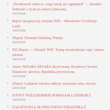
„Świadomość widzi to, czego mózg nie zapamiętał” — Jarosław
Dobrucki o życiu po śmierci klinicznej
19/07/2026
Raport energetyczny sierpień 2026 – Odrodzenie Cywilizacji
Ludzi
18/07/2026
XSpirit: Piramida Globalnej Władzy
16/07/2026
X22 Report — Odcinek 3949: Trump decentralizuje ropę i uderza
młotem
16/07/2026
Axios: NESARA-GESARA aktywowana, Kwantowy System
Finansowy aktywny, Republika przywrócona
14/07/2026
XSpirit: Ludzkość wkrótce odkryje starożytne ruiny obcych
13/07/2026
ISTOTY POZAZIEMSKIE POMAGAJĄ LUDZKOŚCI
13/07/2026
ZAŁOŻYCIELE SŁONECZNEGO STRAŻNIKA Z