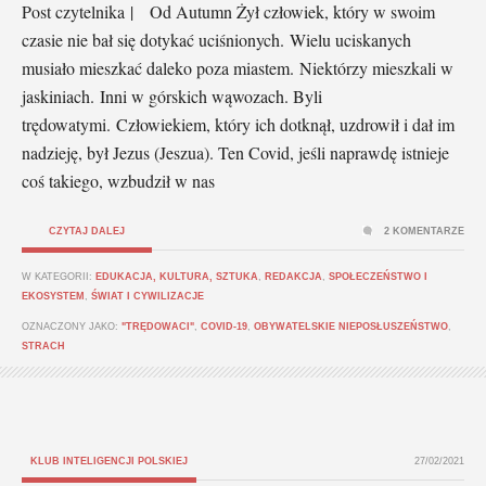
Post czytelnika | Od Autumn Żył człowiek, który w swoim
czasie nie bał się dotykać uciśnionych. Wielu uciskanych
musiało mieszkać daleko poza miastem. Niektórzy mieszkali w
jaskiniach. Inni w górskich wąwozach. Byli
trędowatymi. Człowiekiem, który ich dotknął, uzdrowił i dał im
nadzieję, był Jezus (Jeszua). Ten Covid, jeśli naprawdę istnieje
coś takiego, wzbudził w nas
CZYTAJ DALEJ
2 KOMENTARZE
W KATEGORII:
EDUKACJA, KULTURA, SZTUKA
,
REDAKCJA
,
SPOŁECZEŃSTWO I
EKOSYSTEM
,
ŚWIAT I CYWILIZACJE
OZNACZONY JAKO:
"TRĘDOWACI"
,
COVID-19
,
OBYWATELSKIE NIEPOSŁUSZEŃSTWO
,
STRACH
KLUB INTELIGENCJI POLSKIEJ
27/02/2021