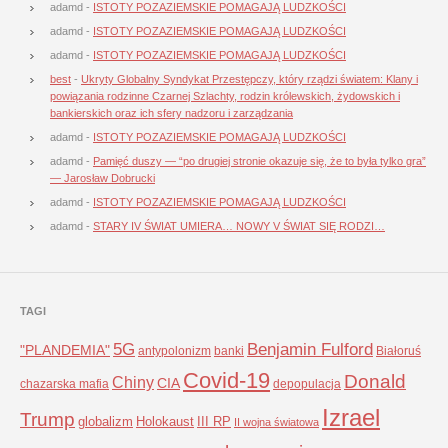
adamd
-
ISTOTY POZAZIEMSKIE POMAGAJĄ LUDZKOŚCI
adamd
-
ISTOTY POZAZIEMSKIE POMAGAJĄ LUDZKOŚCI
adamd
-
ISTOTY POZAZIEMSKIE POMAGAJĄ LUDZKOŚCI
best
-
Ukryty Globalny Syndykat Przestępczy, który rządzi światem: Klany i
powiązania rodzinne Czarnej Szlachty, rodzin królewskich, żydowskich i
bankierskich oraz ich sfery nadzoru i zarządzania
adamd
-
ISTOTY POZAZIEMSKIE POMAGAJĄ LUDZKOŚCI
adamd
-
Pamięć duszy — “po drugiej stronie okazuje się, że to była tylko gra”
— Jarosław Dobrucki
adamd
-
ISTOTY POZAZIEMSKIE POMAGAJĄ LUDZKOŚCI
adamd
-
STARY IV ŚWIAT UMIERA… NOWY V ŚWIAT SIĘ RODZI…
TAGI
5G
Benjamin Fulford
"PLANDEMIA"
antypolonizm
banki
Białoruś
Covid-19
Donald
Chiny
CIA
chazarska mafia
depopulacja
Izrael
Trump
globalizm
Holokaust
III RP
II wojna światowa