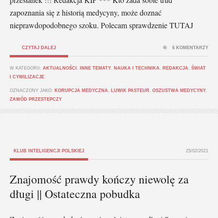
zapoznania się z historią medycyny, może doznać
nieprawdopodobnego szoku. Polecam sprawdzenie TUTAJ
CZYTAJ DALEJ
6 KOMENTARZY
W KATEGORII:
AKTUALNOŚCI
,
INNE TEMATY
,
NAUKA I TECHNIKA
,
REDAKCJA
,
ŚWIAT
I CYWILIZACJE
OZNACZONY JAKO:
KORUPCJA MEDYCZNA
,
LUWIK PASTEUR
,
OSZUSTWA MEDYCYNY
,
ZAWÓD PRZESTEPCZY
KLUB INTELIGENCJI POLSKIEJ
25/02/2021
Znajomość prawdy kończy niewolę za
długi || Ostateczna pobudka