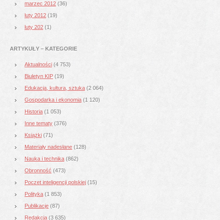
marzec 2012
(36)
luty 2012
(19)
luty 202
(1)
ARTYKUŁY – KATEGORIE
Aktualności
(4 753)
Biuletyn KIP
(19)
Edukacja, kultura, sztuka
(2 064)
Gospodarka i ekonomia
(1 120)
Historia
(1 053)
Inne tematy
(376)
Książki
(71)
Materiały nadesłane
(128)
Nauka i technika
(862)
Obronność
(473)
Poczet inteligencji polskiej
(15)
Polityka
(1 853)
Publikacje
(87)
Redakcja
(3 635)