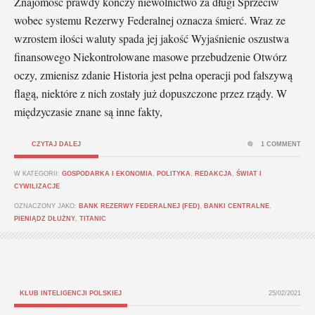
Znajomość prawdy kończy niewolnictwo za długi Sprzeciw
wobec systemu Rezerwy Federalnej oznacza śmierć. Wraz ze
wzrostem ilości waluty spada jej jakość Wyjaśnienie oszustwa
finansowego Niekontrolowane masowe przebudzenie Otwórz
oczy, zmienisz zdanie Historia jest pełna operacji pod fałszywą
flagą, niektóre z nich zostały już dopuszczone przez rządy. W
międzyczasie znane są inne fakty,
CZYTAJ DALEJ
1 COMMENT
W KATEGORII:
GOSPODARKA I EKONOMIA
,
POLITYKA
,
REDAKCJA
,
ŚWIAT I
CYWILIZACJE
OZNACZONY JAKO:
BANK REZERWY FEDERALNEJ (FED)
,
BANKI CENTRALNE
,
PIENIĄDZ DŁUŻNY
,
TITANIC
KLUB INTELIGENCJI POLSKIEJ
25/02/2021