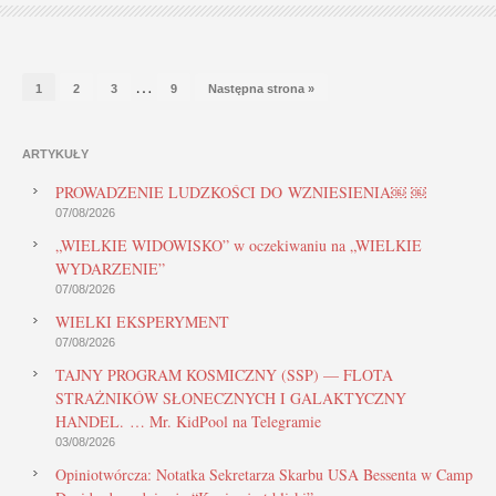
…
1
2
3
9
Następna strona »
ARTYKUŁY
PROWADZENIE LUDZKOŚCI DO WZNIESIENIA￼ ￼
07/08/2026
„WIELKIE WIDOWISKO” w oczekiwaniu na „WIELKIE
WYDARZENIE”
07/08/2026
WIELKI EKSPERYMENT
07/08/2026
TAJNY PROGRAM KOSMICZNY (SSP) — FLOTA
STRAŻNIKÓW SŁONECZNYCH I GALAKTYCZNY
HANDEL. … Mr. KidPool na Telegramie
03/08/2026
Opiniotwórcza: Notatka Sekretarza Skarbu USA Bessenta w Camp