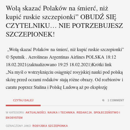
Wolą skazać Polaków na śmierć, niż
kupić ruskie szczepionki” OBUDŹ SIĘ
CZYTELNIKU… NIE POTRZEBUJESZ
SZCZEPIONEK!
„Wolą skazać Polaków na śmierć, niż kupić ruskie szczepionki”
© Sputnik . Aerolíneas Argentinas Airlines POLSKA 18:12
18.02.2021(zaktualizowano 19:25 18.02.2021)Krótki link
„Na myśl o wstrzyknięciu osiągnięć rosyjskiej nauki pod polską
skórę przed oczami rodaków stają różne obrazy. Od rozbiorów i
caratu poprzez Stalina i Polskę Ludową aż po eksplozję
CZYTAJ DALEJ
1 COMMENT
W KATEGORII:
AKTUALNOŚCI
,
NAUKA I TECHNIKA
,
REDAKCJA
,
SPOŁECZEŃSTWO I
EKOSYSTEM
OZNACZONY JAKO:
ROSYJSKA SZCZEPIONKA