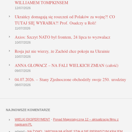
WILLIAMEM TOMPKINSEM
12/07/2026
Ukraińcy domagają się roszczeń od Polaków za wojnę?! CO
TUTAJ SIĘ WYRABIA?! Prof. Osadczy u Roli!
11/07/2026
Axios: Szczyt NATO był frontem, 24 lipca to wyzwalacz
10/07/2026
Rosja już nie wierzy, że Zachód chce pokoju na Ukrainie
10/07/2026
ANNA GŁOWACZ – NA FALI WIELKICH ZMIAN (całość)
09/07/2026
04.07.2026. – Stany Zjednoczone obchodziły swoje 250. urodziny
08/07/2026
NAJNOWSZE KOMENTARZE
WIELKI EKSPERYMENT
-
Ponad Majestatyczną 12 – aktualizacja filmu z
napisami PL
adamd
-
NA ŻYWO: JAPONIA WŁAŚNIE STAŁA SIĘ PIERWSZYM KRAJEM,