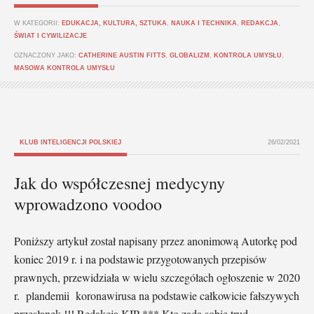
W KATEGORII:
EDUKACJA, KULTURA, SZTUKA
,
NAUKA I TECHNIKA
,
REDAKCJA
,
ŚWIAT I CYWILIZACJE
OZNACZONY JAKO:
CATHERINE AUSTIN FITTS
,
GLOBALIZM
,
KONTROLA UMYSŁU
,
MASOWA KONTROLA UMYSŁU
KLUB INTELIGENCJI POLSKIEJ
26/02/2021
Jak do współczesnej medycyny
wprowadzono voodoo
Poniższy artykuł został napisany przez anonimową Autorkę pod
koniec 2019 r. i na podstawie przygotowanych przepisów
prawnych, przewidziała w wielu szczegółach ogłoszenie w 2020
r. plandemii koronawirusa na podstawie całkowicie fałszywych
przesłanek !!! Redakcja KIP *** Kto zada sobie trud