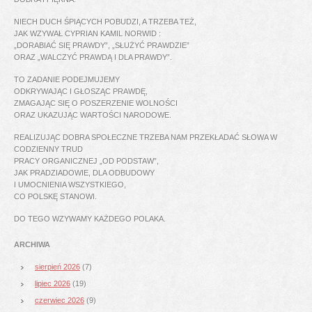
NIECH DUCH ŚPIĄCYCH POBUDZI, A TRZEBA TEŻ,
JAK WZYWAŁ CYPRIAN KAMIL NORWID :
„DORABIAĆ SIĘ PRAWDY”, „SŁUŻYĆ PRAWDZIE”
ORAZ „WALCZYĆ PRAWDĄ I DLA PRAWDY”.
TO ZADANIE PODEJMUJEMY
ODKRYWAJĄC I GŁOSZĄC PRAWDĘ,
ZMAGAJĄC SIĘ O POSZERZENIE WOLNOŚCI
ORAZ UKAZUJĄC WARTOŚCI NARODOWE.
REALIZUJĄC DOBRA SPOŁECZNE TRZEBA NAM PRZEKŁADAĆ SŁOWA W
CODZIENNY TRUD
PRACY ORGANICZNEJ „OD PODSTAW”,
JAK PRADZIADOWIE, DLA ODBUDOWY
I UMOCNIENIA WSZYSTKIEGO,
CO POLSKĘ STANOWI.
DO TEGO WZYWAMY KAŻDEGO POLAKA.
ARCHIWA
sierpień 2026
(7)
lipiec 2026
(19)
czerwiec 2026
(9)