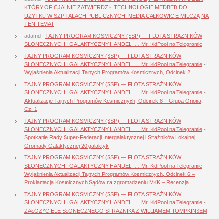
KTÓRY OFICJALNIE ZATWIERDZIŁ TECHNOLOGIĘ MEDBED DO
UŻYTKU W SZPITALACH PUBLICZNYCH. MEDIA CAŁKOWICIE MILCZĄ NA
TEN TEMAT
adamd
-
TAJNY PROGRAM KOSMICZNY (SSP) — FLOTA STRAŻNIKÓW
SŁONECZNYCH I GALAKTYCZNY HANDEL. … Mr. KidPool na Telegramie
TAJNY PROGRAM KOSMICZNY (SSP) — FLOTA STRAŻNIKÓW
SŁONECZNYCH I GALAKTYCZNY HANDEL. … Mr. KidPool na Telegramie
-
Wyjaśnienia Aktualizacji Tajnych Programów Kosmicznych, Odcinek 2
TAJNY PROGRAM KOSMICZNY (SSP) — FLOTA STRAŻNIKÓW
SŁONECZNYCH I GALAKTYCZNY HANDEL. … Mr. KidPool na Telegramie
-
Aktualizacje Tajnych Programów Kosmicznych, Odcinek 8 – Grupa Oriona,
Cz. 1
TAJNY PROGRAM KOSMICZNY (SSP) — FLOTA STRAŻNIKÓW
SŁONECZNYCH I GALAKTYCZNY HANDEL. … Mr. KidPool na Telegramie
-
Spotkanie Rady Super-Federacji Intergalaktycznej i Strażników Lokalnej
Gromady Galaktycznej 20 galaktyk
TAJNY PROGRAM KOSMICZNY (SSP) — FLOTA STRAŻNIKÓW
SŁONECZNYCH I GALAKTYCZNY HANDEL. … Mr. KidPool na Telegramie
-
Wyjaśnienia Aktualizacji Tajnych Programów Kosmicznych, Odcinek 6 –
Proklamacja Kosmicznych Sądów na zgromadzeniu MKK – Recenzja
TAJNY PROGRAM KOSMICZNY (SSP) — FLOTA STRAŻNIKÓW
SŁONECZNYCH I GALAKTYCZNY HANDEL. … Mr. KidPool na Telegramie
-
ZAŁOŻYCIELE SŁONECZNEGO STRAŻNIKA Z WILLIAMEM TOMPKINSEM