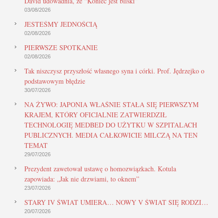
David udowadnia, że “Koniec jest bliski”
03/08/2026
JESTEŚMY JEDNOŚCIĄ
02/08/2026
PIERWSZE SPOTKANIE
02/08/2026
Tak niszczysz przyszłość własnego syna i córki. Prof. Jędrzejko o
podstawowym błędzie
30/07/2026
NA ŻYWO: JAPONIA WŁAŚNIE STAŁA SIĘ PIERWSZYM
KRAJEM, KTÓRY OFICJALNIE ZATWIERDZIŁ
TECHNOLOGIĘ MEDBED DO UŻYTKU W SZPITALACH
PUBLICZNYCH. MEDIA CAŁKOWICIE MILCZĄ NA TEN
TEMAT
29/07/2026
Prezydent zawetował ustawę o homozwiązkach. Kotula
zapowiada: „Jak nie drzwiami, to oknem”
23/07/2026
STARY IV ŚWIAT UMIERA… NOWY V ŚWIAT SIĘ RODZI…
20/07/2026