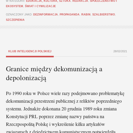
W KATEGORII:
EDUKACJA, KULTURA, SZTUKA
,
REDAKCJA
,
SPOŁECZEŃSTWO I
EKOSYSTEM
,
ŚWIAT I CYWILIZACJE
OZNACZONY JAKO:
DEZINFORMACJA
,
PROPAGANDA
,
RABIN
,
SZALBIERSTWO
,
SZCZEPIENIA
KLUB INTELIGENCJI POLSKIEJ
28/02/2021
Granice między dekomunizacją a
depolonizacją
Po 1990 roku w Polsce wiele razy podejmowano problematykę
dekomunizacji przestrzeni publicznej z reliktów poprzedniego
systemu. Jednakże dokonana 20 grudnia 1989 roku zmiana
Konstytucji PRL poprzez zmianę nazwy państwa na
Rzeczpospolitą Polskę i wykreślenie kilku artykułów
związanych z dziedzictwem komunistycznym potwierdziła