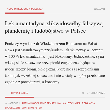
KLUB INTELIGENCJI POLSKIEJ
31/03/2021
Lek amantadyna zlikwidowałby fałszywą
plandemię i ludobójstwo w Polsce
Poniższy wywiad z dr Włodzimierzem Bodnarem na Polsat
News jest sztandarowym przykładem, jak skuteczny w leczeniu
w 100 % lek amantadyna, jest blokowany. Jednocześnie, są na
wielką skalę stosowane szczepionki eugeniczne, będące w
istocie rzeczy bronią biologiczną, które nie są szczepionkami
takimi jak wcześniej stosowano i nie zostały w ogóle przebadane
zgodnie z procedurami, a koncerny
CZYTAJ DALEJ
2 KOMENTARZE
W KATEGORII:
AKTUALNOŚCI
,
INNE TEMATY
,
NAUKA I TECHNIKA
,
REDAKCJA
,
SPOŁECZEŃSTWO I EKOSYSTEM