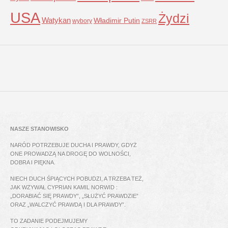
USA
Żydzi
Watykan
Władimir Putin
wybory
ZSRR
NASZE STANOWISKO
NARÓD POTRZEBUJE DUCHA I PRAWDY, GDYŻ
ONE PROWADZĄ NA DROGĘ DO WOLNOŚCI,
DOBRA I PIĘKNA.
NIECH DUCH ŚPIĄCYCH POBUDZI, A TRZEBA TEŻ,
JAK WZYWAŁ CYPRIAN KAMIL NORWID :
„DORABIAĆ SIĘ PRAWDY”, „SŁUŻYĆ PRAWDZIE”
ORAZ „WALCZYĆ PRAWDĄ I DLA PRAWDY”.
TO ZADANIE PODEJMUJEMY