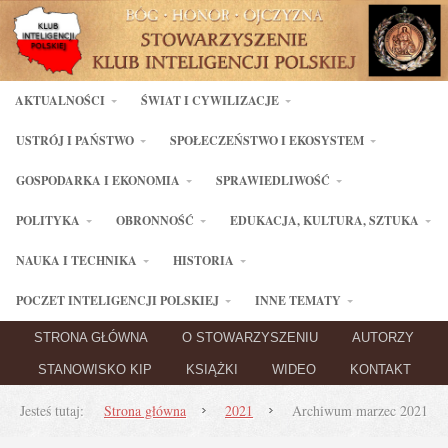
AKTUALNOŚCI
ŚWIAT I CYWILIZACJE
USTRÓJ I PAŃSTWO
SPOŁECZEŃSTWO I EKOSYSTEM
GOSPODARKA I EKONOMIA
SPRAWIEDLIWOŚĆ
POLITYKA
OBRONNOŚĆ
EDUKACJA, KULTURA, SZTUKA
NAUKA I TECHNIKA
HISTORIA
POCZET INTELIGENCJI POLSKIEJ
INNE TEMATY
STRONA GŁÓWNA
O STOWARZYSZENIU
AUTORZY
STANOWISKO KIP
KSIĄŻKI
WIDEO
KONTAKT
Jesteś tutaj:
Strona główna
2021
Archiwum marzec 2021