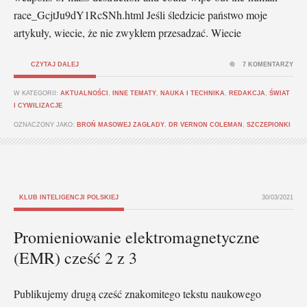
race_GcjtJu9dY1RcSNh.html Jeśli śledzicie państwo moje
artykuły, wiecie, że nie zwykłem przesadzać. Wiecie
CZYTAJ DALEJ
7 KOMENTARZY
W KATEGORII:
AKTUALNOŚCI
,
INNE TEMATY
,
NAUKA I TECHNIKA
,
REDAKCJA
,
ŚWIAT
I CYWILIZACJE
OZNACZONY JAKO:
BROŃ MASOWEJ ZAGŁADY
,
DR VERNON COLEMAN
,
SZCZEPIONKI
KLUB INTELIGENCJI POLSKIEJ
30/03/2021
Promieniowanie elektromagnetyczne
(EMR) cześć 2 z 3
Publikujemy drugą cześć znakomitego tekstu naukowego