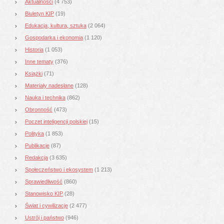
Aktualności
(4 753)
Biuletyn KIP
(19)
Edukacja, kultura, sztuka
(2 064)
Gospodarka i ekonomia
(1 120)
Historia
(1 053)
Inne tematy
(376)
Książki
(71)
Materiały nadesłane
(128)
Nauka i technika
(862)
Obronność
(473)
Poczet inteligencji polskiej
(15)
Polityka
(1 853)
Publikacje
(87)
Redakcja
(3 635)
Społeczeństwo i ekosystem
(1 213)
Sprawiedliwość
(860)
Stanowisko KIP
(28)
Świat i cywilizacje
(2 477)
Ustrój i państwo
(946)