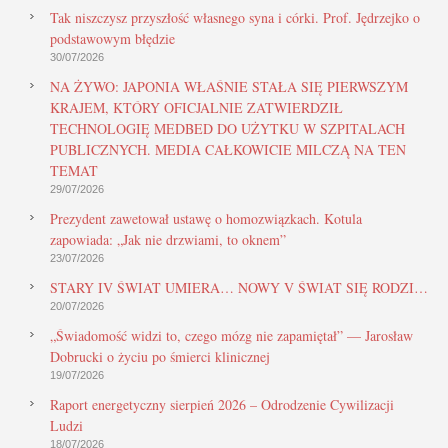
Tak niszczysz przyszłość własnego syna i córki. Prof. Jędrzejko o
podstawowym błędzie
30/07/2026
NA ŻYWO: JAPONIA WŁAŚNIE STAŁA SIĘ PIERWSZYM
KRAJEM, KTÓRY OFICJALNIE ZATWIERDZIŁ
TECHNOLOGIĘ MEDBED DO UŻYTKU W SZPITALACH
PUBLICZNYCH. MEDIA CAŁKOWICIE MILCZĄ NA TEN
TEMAT
29/07/2026
Prezydent zawetował ustawę o homozwiązkach. Kotula
zapowiada: „Jak nie drzwiami, to oknem”
23/07/2026
STARY IV ŚWIAT UMIERA… NOWY V ŚWIAT SIĘ RODZI…
20/07/2026
„Świadomość widzi to, czego mózg nie zapamiętał” — Jarosław
Dobrucki o życiu po śmierci klinicznej
19/07/2026
Raport energetyczny sierpień 2026 – Odrodzenie Cywilizacji
Ludzi
18/07/2026