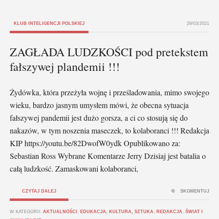
KLUB INTELIGENCJI POLSKIEJ
29/03/2021
ZAGŁADA LUDZKOŚCI pod pretekstem
fałszywej plandemii !!!
Żydówka, która przeżyła wojnę i prześladowania, mimo swojego
wieku, bardzo jasnym umysłem mówi, że obecna sytuacja
fałszywej pandemii jest dużo gorsza, a ci co stosują się do
nakazów, w tym noszenia maseczek, to kolaboranci !!! Redakcja
KIP https://youtu.be/82DwofW0ydk Opublikowano za:
Sebastian Ross Wybrane Komentarze Jerry Dzisiaj jest batalia o
całą ludzkość. Zamaskowani kolaboranci,
CZYTAJ DALEJ
SKOMENTUJ
W KATEGORII:
AKTUALNOŚCI
,
EDUKACJA, KULTURA, SZTUKA
,
REDAKCJA
,
ŚWIAT I