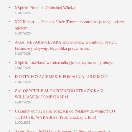
XSpirit: Piramida Globalnej Władzy
16/07/2026
X22 Report — Odcinek 3949: Trump decentralizuje ropę i uderza
młotem
16/07/2026
Axios: NESARA-GESARA aktywowana, Kwantowy System
Finansowy aktywny, Republika przywrócona
14/07/2026
XSpirit: Ludzkość wkrótce odkryje starożytne ruiny obcych
13/07/2026
ISTOTY POZAZIEMSKIE POMAGAJĄ LUDZKOŚCI
13/07/2026
ZAŁOŻYCIELE SŁONECZNEGO STRAŻNIKA Z
WILLIAMEM TOMPKINSEM
12/07/2026
Ukraińcy domagają się roszczeń od Polaków za wojnę?! CO
TUTAJ SIĘ WYRABIA?! Prof. Osadczy u Roli!
11/07/2026
Axios: Szczyt NATO był frontem, 24 lipca to wyzwalacz