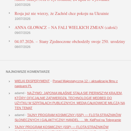
10/07/2026
Rosja już nie wierzy, że Zachód chce pokoju na Ukrainie
10/07/2026
ANNA GŁOWACZ – NA FALI WIELKICH ZMIAN (całość)
09/07/2026
04.07.2026. – Stany Zjednoczone obchodziły swoje 250. urodziny
08/07/2026
NAJNOWSZE KOMENTARZE
WIELKI EKSPERYMENT
-
Ponad Majestatyczną 12 – aktualizacja filmu z
napisami PL
adamd
-
NA ŻYWO: JAPONIA WŁAŚNIE STAŁA SIĘ PIERWSZYM KRAJEM,
KTÓRY OFICJALNIE ZATWIERDZIŁ TECHNOLOGIĘ MEDBED DO
UŻYTKU W SZPITALACH PUBLICZNYCH. MEDIA CAŁKOWICIE MILCZĄ NA
TEN TEMAT
adamd
-
TAJNY PROGRAM KOSMICZNY (SSP) — FLOTA STRAŻNIKÓW
SŁONECZNYCH I GALAKTYCZNY HANDEL. … Mr. KidPool na Telegramie
TAJNY PROGRAM KOSMICZNY (SSP) — FLOTA STRAŻNIKÓW