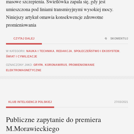
masowe szczepienia. Świetlówka zapala się, gdy jest
umieszczona pod liniami transmisyjnymi wysokiej mocy.
Niniejszy artykuł omawia konsekwencje zdrowotne
promieniowania
CZYTAJ DALEJ
SKOMENTUJ
W KATEGORII:
NAUKA I TECHNIKA
,
REDAKCJA
,
SPOŁECZEŃSTWO I EKOSYSTEM
,
ŚWIAT I CYWILIZACJE
OZNACZONY JAKO:
GRYPA
,
KORONAWIRUS
,
PROMIENIOWANIE
ELEKTROMAGNETYCZNE
KLUB INTELIGENCJI POLSKIEJ
27/03/2021
Publiczne zapytanie do premiera
M.Morawieckiego