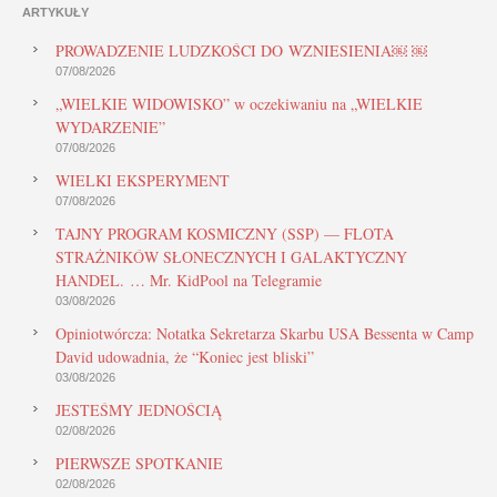
ARTYKUŁY
PROWADZENIE LUDZKOŚCI DO WZNIESIENIA￼ ￼
07/08/2026
„WIELKIE WIDOWISKO” w oczekiwaniu na „WIELKIE
WYDARZENIE”
07/08/2026
WIELKI EKSPERYMENT
07/08/2026
TAJNY PROGRAM KOSMICZNY (SSP) — FLOTA
STRAŻNIKÓW SŁONECZNYCH I GALAKTYCZNY
HANDEL. … Mr. KidPool na Telegramie
03/08/2026
Opiniotwórcza: Notatka Sekretarza Skarbu USA Bessenta w Camp
David udowadnia, że “Koniec jest bliski”
03/08/2026
JESTEŚMY JEDNOŚCIĄ
02/08/2026
PIERWSZE SPOTKANIE
02/08/2026