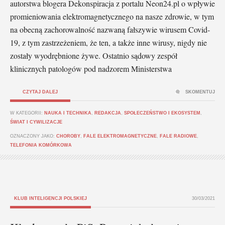
autorstwa blogera Dekonspiracja z portalu Neon24.pl o wpływie
promieniowania elektromagnetycznego na nasze zdrowie, w tym
na obecną zachorowalność nazwaną fałszywie wirusem Covid-
19, z tym zastrzeżeniem, że ten, a także inne wirusy, nigdy nie
zostały wyodrębnione żywe. Ostatnio sądowy zespół
klinicznych patologów pod nadzorem Ministerstwa
CZYTAJ DALEJ
SKOMENTUJ
W KATEGORII:
NAUKA I TECHNIKA
,
REDAKCJA
,
SPOŁECZEŃSTWO I EKOSYSTEM
,
ŚWIAT I CYWILIZACJE
OZNACZONY JAKO:
CHOROBY
,
FALE ELEKTROMAGNETYCZNE
,
FALE RADIOWE
,
TELEFONIA KOMÓRKOWA
KLUB INTELIGENCJI POLSKIEJ
30/03/2021