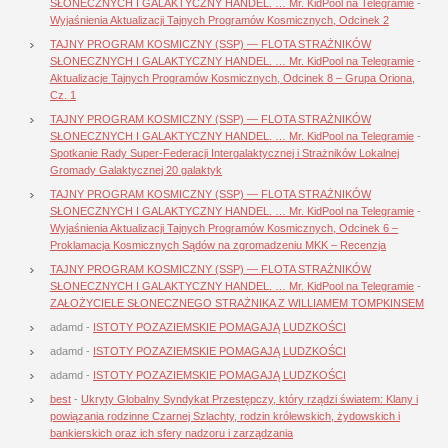
SŁONECZNYCH I GALAKTYCZNY HANDEL. … Mr. KidPool na Telegramie
-
Wyjaśnienia Aktualizacji Tajnych Programów Kosmicznych, Odcinek 2
TAJNY PROGRAM KOSMICZNY (SSP) — FLOTA STRAŻNIKÓW
SŁONECZNYCH I GALAKTYCZNY HANDEL. … Mr. KidPool na Telegramie
-
Aktualizacje Tajnych Programów Kosmicznych, Odcinek 8 – Grupa Oriona,
Cz. 1
TAJNY PROGRAM KOSMICZNY (SSP) — FLOTA STRAŻNIKÓW
SŁONECZNYCH I GALAKTYCZNY HANDEL. … Mr. KidPool na Telegramie
-
Spotkanie Rady Super-Federacji Intergalaktycznej i Strażników Lokalnej
Gromady Galaktycznej 20 galaktyk
TAJNY PROGRAM KOSMICZNY (SSP) — FLOTA STRAŻNIKÓW
SŁONECZNYCH I GALAKTYCZNY HANDEL. … Mr. KidPool na Telegramie
-
Wyjaśnienia Aktualizacji Tajnych Programów Kosmicznych, Odcinek 6 –
Proklamacja Kosmicznych Sądów na zgromadzeniu MKK – Recenzja
TAJNY PROGRAM KOSMICZNY (SSP) — FLOTA STRAŻNIKÓW
SŁONECZNYCH I GALAKTYCZNY HANDEL. … Mr. KidPool na Telegramie
-
ZAŁOŻYCIELE SŁONECZNEGO STRAŻNIKA Z WILLIAMEM TOMPKINSEM
adamd
-
ISTOTY POZAZIEMSKIE POMAGAJĄ LUDZKOŚCI
adamd
-
ISTOTY POZAZIEMSKIE POMAGAJĄ LUDZKOŚCI
adamd
-
ISTOTY POZAZIEMSKIE POMAGAJĄ LUDZKOŚCI
best
-
Ukryty Globalny Syndykat Przestępczy, który rządzi światem: Klany i
powiązania rodzinne Czarnej Szlachty, rodzin królewskich, żydowskich i
bankierskich oraz ich sfery nadzoru i zarządzania