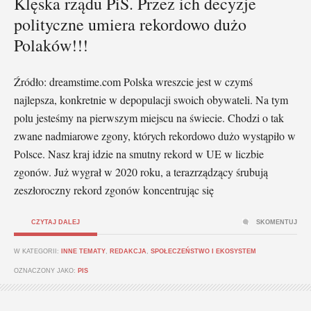
Klęska rządu PiS. Przez ich decyzje
polityczne umiera rekordowo dużo
Polaków!!!
Źródło: dreamstime.com Polska wreszcie jest w czymś
najlepsza, konkretnie w depopulacji swoich obywateli. Na tym
polu jesteśmy na pierwszym miejscu na świecie. Chodzi o tak
zwane nadmiarowe zgony, których rekordowo dużo wystąpiło w
Polsce. Nasz kraj idzie na smutny rekord w UE w liczbie
zgonów. Już wygrał w 2020 roku, a terazrządzący śrubują
zeszłoroczny rekord zgonów koncentrując się
CZYTAJ DALEJ
SKOMENTUJ
W KATEGORII:
INNE TEMATY
,
REDAKCJA
,
SPOŁECZEŃSTWO I EKOSYSTEM
OZNACZONY JAKO:
PIS