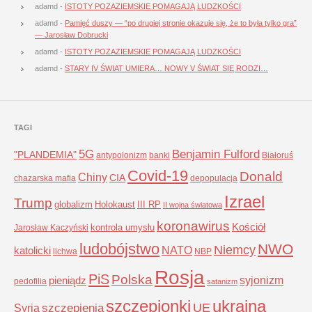
adamd
-
ISTOTY POZAZIEMSKIE POMAGAJĄ LUDZKOŚCI
adamd
-
Pamięć duszy — “po drugiej stronie okazuje się, że to była tylko gra”
— Jarosław Dobrucki
adamd
-
ISTOTY POZAZIEMSKIE POMAGAJĄ LUDZKOŚCI
adamd
-
STARY IV ŚWIAT UMIERA… NOWY V ŚWIAT SIĘ RODZI…
TAGI
5G
Benjamin Fulford
"PLANDEMIA"
antypolonizm
banki
Białoruś
Covid-19
Donald
Chiny
CIA
chazarska mafia
depopulacja
Izrael
Trump
globalizm
Holokaust
III RP
II wojna światowa
koronawirus
Kościół
kontrola umysłu
Jarosław Kaczyński
ludobójstwo
NWO
Niemcy
NATO
katolicki
lichwa
NBP
Rosja
PiS
Polska
syjonizm
pieniądz
pedofilia
satanizm
szczepionki
ukraina
UE
Syria
szczepienia