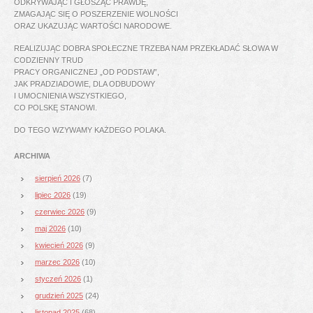
ODKRYWAJĄC I GŁOSZĄC PRAWDĘ,
ZMAGAJĄC SIĘ O POSZERZENIE WOLNOŚCI
ORAZ UKAZUJĄC WARTOŚCI NARODOWE.
REALIZUJĄC DOBRA SPOŁECZNE TRZEBA NAM PRZEKŁADAĆ SŁOWA W
CODZIENNY TRUD
PRACY ORGANICZNEJ „OD PODSTAW”,
JAK PRADZIADOWIE, DLA ODBUDOWY
I UMOCNIENIA WSZYSTKIEGO,
CO POLSKĘ STANOWI.
DO TEGO WZYWAMY KAŻDEGO POLAKA.
ARCHIWA
sierpień 2026
(7)
lipiec 2026
(19)
czerwiec 2026
(9)
maj 2026
(10)
kwiecień 2026
(9)
marzec 2026
(10)
styczeń 2026
(1)
grudzień 2025
(24)
listopad 2025
(68)