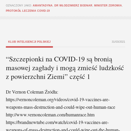
OZNACZONY JAKO:
AMANTADYNA
,
DR WŁODZIMIERZ BODNAR
,
MINISTER ZDROWIA
,
PROTOKÓŁ LECZENIA COVID-19
KLUB INTELIGENCJI POLSKIEJ
31/03/2021
“Szczepionki na COVID-19 są bronią
masowej zagłady i mogą zmieść ludzkość
z powierzchni Ziemi” część 1
Dr Vernon Coleman Źródła:
https://vernoncoleman.org/videos/covid-19-vaccines-are-
weapons-mass-destruction-and-could-wipe-out-human-race
http://www.vernoncoleman.com/humanrace.htm
https://brandnewtube.com/watch/covid-19-vaccines-are-
weapons-of-mass-destruction-and-could-wipe-out-the-human-