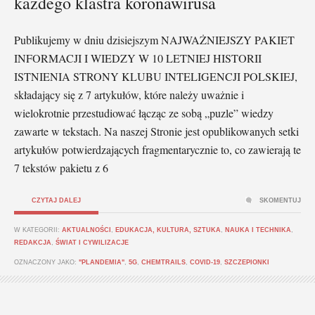
każdego klastra koronawirusa
Publikujemy w dniu dzisiejszym NAJWAŻNIEJSZY PAKIET
INFORMACJI I WIEDZY W 10 LETNIEJ HISTORII
ISTNIENIA STRONY KLUBU INTELIGENCJI POLSKIEJ,
składający się z 7 artykułów, które należy uważnie i
wielokrotnie przestudiować łącząc ze sobą „puzle” wiedzy
zawarte w tekstach. Na naszej Stronie jest opublikowanych setki
artykułów potwierdzających fragmentarycznie to, co zawierają te
7 tekstów pakietu z 6
CZYTAJ DALEJ
SKOMENTUJ
W KATEGORII:
AKTUALNOŚCI
,
EDUKACJA, KULTURA, SZTUKA
,
NAUKA I TECHNIKA
,
REDAKCJA
,
ŚWIAT I CYWILIZACJE
OZNACZONY JAKO:
"PLANDEMIA"
,
5G
,
CHEMTRAILS
,
COVID-19
,
SZCZEPIONKI