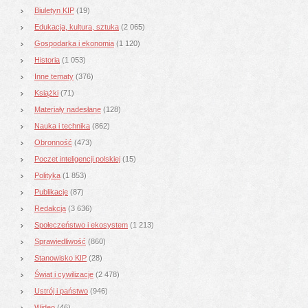
Biuletyn KIP
(19)
Edukacja, kultura, sztuka
(2 065)
Gospodarka i ekonomia
(1 120)
Historia
(1 053)
Inne tematy
(376)
Książki
(71)
Materiały nadesłane
(128)
Nauka i technika
(862)
Obronność
(473)
Poczet inteligencji polskiej
(15)
Polityka
(1 853)
Publikacje
(87)
Redakcja
(3 636)
Społeczeństwo i ekosystem
(1 213)
Sprawiedliwość
(860)
Stanowisko KIP
(28)
Świat i cywilizacje
(2 478)
Ustrój i państwo
(946)
Wideo
(46)