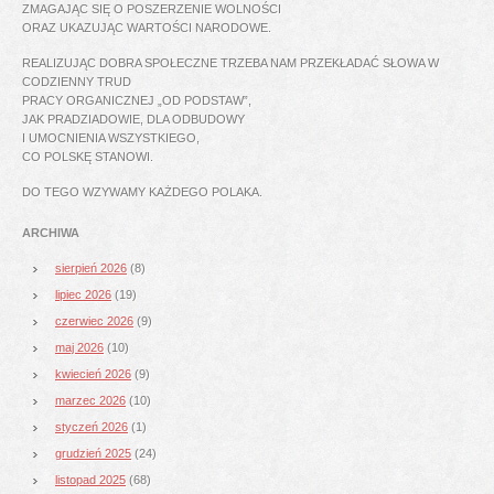
ZMAGAJĄC SIĘ O POSZERZENIE WOLNOŚCI
ORAZ UKAZUJĄC WARTOŚCI NARODOWE.
REALIZUJĄC DOBRA SPOŁECZNE TRZEBA NAM PRZEKŁADAĆ SŁOWA W
CODZIENNY TRUD
PRACY ORGANICZNEJ „OD PODSTAW”,
JAK PRADZIADOWIE, DLA ODBUDOWY
I UMOCNIENIA WSZYSTKIEGO,
CO POLSKĘ STANOWI.
DO TEGO WZYWAMY KAŻDEGO POLAKA.
ARCHIWA
sierpień 2026
(8)
lipiec 2026
(19)
czerwiec 2026
(9)
maj 2026
(10)
kwiecień 2026
(9)
marzec 2026
(10)
styczeń 2026
(1)
grudzień 2025
(24)
listopad 2025
(68)