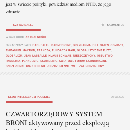
jest w świecie polityki, powiedział mediom NTD, że jego
zdrowie
CZYTAJ DALEJ
SKOMENTUJ
W KATEGORII:
AKTUALNOŚCI
OZNACZONY JAKO:
BADHEALTH
,
BADMEDICINE
,
BIG PHARMA
,
BILL GATES
,
COVID-19
,
EMMANUEL MACRON
,
FRANCJA
,
FUNDACJA RAIR
,
GLOBALISTYCZNE ELITY
,
GLOBALIZM
,
JEAN LASSALLE
,
KLAUS SCHWAB
,
NIESZCZEPIONY
,
OSZUSTWO
,
PANDEMIA
,
PLANDEMIC
,
SCAMDEMIC
,
ŚWIATOWE FORUM EKONOMICZNE
,
SZCZEPIONKI
,
USZKODZENIE POSZCZEPIENNE
,
WEF
,
ŻAL POSZCZEPNY
KLUB INTELIGENCJI POLSKIEJ
06/09/2022
CZWARTORZĘDOWY SYSTEM
BRONI aktywowany przed eksplozją