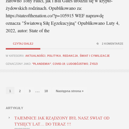
zarówno Tony Fauci, jak i Bill Gates urodzili się w krypto-
żydowskich rodzinach. Opublikowano za:
https://stateofthenation.co/?p=105915 WEF naprawdę
oznacza "Światową Siłę Egzekucyjną" Opublikowano Luty 4,
2022, autor: State of the
CZYTAJ DALEJ
2 KOMENTARZE
W KATEGORII:
AKTUALNOŚCI
,
POLITYKA
,
REDAKCJA
,
ŚWIAT I CYWILIZACJE
OZNACZONY JAKO:
"PLANDEMIA"
,
COVID-19
,
LUDOBÓJSTWO
,
ŻYDZI
…
1
2
3
18
Następna strona »
ARTYKUŁY
TAJEMNICE JAK RZĄDZONY BYŁ NASZ ŚWIAT OD
TYSIĘCY LAT… DO TERAZ !!!