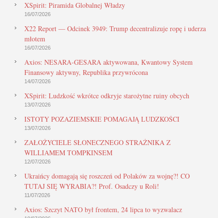
XSpirit: Piramida Globalnej Władzy
16/07/2026
X22 Report — Odcinek 3949: Trump decentralizuje ropę i uderza
młotem
16/07/2026
Axios: NESARA-GESARA aktywowana, Kwantowy System
Finansowy aktywny, Republika przywrócona
14/07/2026
XSpirit: Ludzkość wkrótce odkryje starożytne ruiny obcych
13/07/2026
ISTOTY POZAZIEMSKIE POMAGAJĄ LUDZKOŚCI
13/07/2026
ZAŁOŻYCIELE SŁONECZNEGO STRAŻNIKA Z
WILLIAMEM TOMPKINSEM
12/07/2026
Ukraińcy domagają się roszczeń od Polaków za wojnę?! CO
TUTAJ SIĘ WYRABIA?! Prof. Osadczy u Roli!
11/07/2026
Axios: Szczyt NATO był frontem, 24 lipca to wyzwalacz