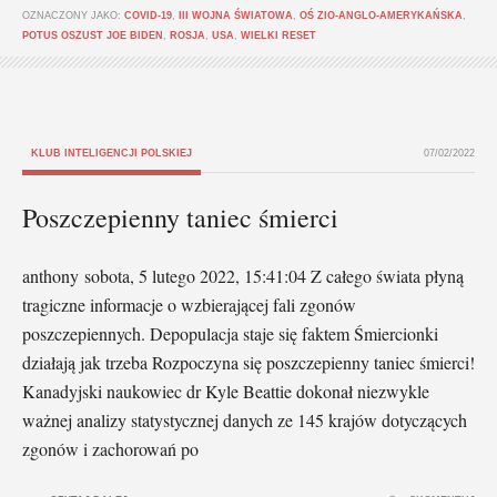
OZNACZONY JAKO:
COVID-19
,
III WOJNA ŚWIATOWA
,
OŚ ZIO-ANGLO-AMERYKAŃSKA
,
POTUS OSZUST JOE BIDEN
,
ROSJA
,
USA
,
WIELKI RESET
KLUB INTELIGENCJI POLSKIEJ
07/02/2022
Poszczepienny taniec śmierci
anthony sobota, 5 lutego 2022, 15:41:04 Z całego świata płyną
tragiczne informacje o wzbierającej fali zgonów
poszczepiennych. Depopulacja staje się faktem Śmiercionki
działają jak trzeba Rozpoczyna się poszczepienny taniec śmierci!
Kanadyjski naukowiec dr Kyle Beattie dokonał niezwykle
ważnej analizy statystycznej danych ze 145 krajów dotyczących
zgonów i zachorowań po