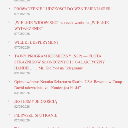
08/08/2026
PROWADZENIE LUDZKOŚCI DO WZNIESIENIA￼ ￼
07/08/2026
„WIELKIE WIDOWISKO” w oczekiwaniu na „WIELKIE
WYDARZENIE”
07/08/2026
WIELKI EKSPERYMENT
07/08/2026
TAJNY PROGRAM KOSMICZNY (SSP) — FLOTA
STRAŻNIKÓW SŁONECZNYCH I GALAKTYCZNY
HANDEL. … Mr. KidPool na Telegramie
03/08/2026
Opiniotwórcza: Notatka Sekretarza Skarbu USA Bessenta w Camp
David udowadnia, że “Koniec jest bliski”
03/08/2026
JESTEŚMY JEDNOŚCIĄ
02/08/2026
PIERWSZE SPOTKANIE
02/08/2026