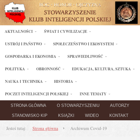
AKTUALNOŚCI
ŚWIAT I CYWILIZACJE
USTRÓJ I PAŃSTWO
SPOŁECZEŃSTWO I EKOSYSTEM
GOSPODARKA I EKONOMIA
SPRAWIEDLIWOŚĆ
POLITYKA
OBRONNOŚĆ
EDUKACJA, KULTURA, SZTUKA
NAUKA I TECHNIKA
HISTORIA
POCZET INTELIGENCJI POLSKIEJ
INNE TEMATY
STRONA GŁÓWNA
O STOWARZYSZENIU
AUTORZY
STANOWISKO KIP
KSIĄŻKI
WIDEO
KONTAKT
Jesteś tutaj:
Strona główna
Archiwum Covid-19