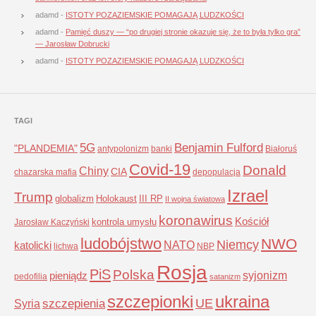
adamd
-
ISTOTY POZAZIEMSKIE POMAGAJĄ LUDZKOŚCI
adamd
-
Pamięć duszy — “po drugiej stronie okazuje się, że to była tylko gra”
— Jarosław Dobrucki
adamd
-
ISTOTY POZAZIEMSKIE POMAGAJĄ LUDZKOŚCI
TAGI
5G
Benjamin Fulford
"PLANDEMIA"
antypolonizm
banki
Białoruś
Covid-19
Donald
Chiny
CIA
chazarska mafia
depopulacja
Izrael
Trump
globalizm
Holokaust
III RP
II wojna światowa
koronawirus
Kościół
kontrola umysłu
Jarosław Kaczyński
ludobójstwo
NWO
Niemcy
NATO
katolicki
lichwa
NBP
Rosja
PiS
Polska
syjonizm
pieniądz
pedofilia
satanizm
szczepionki
ukraina
UE
Syria
szczepienia