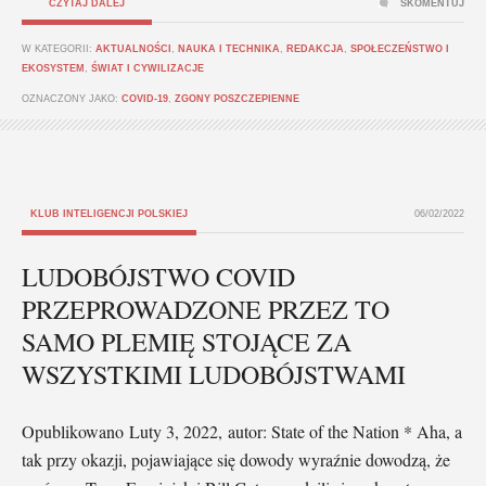
CZYTAJ DALEJ
SKOMENTUJ
W KATEGORII:
AKTUALNOŚCI
,
NAUKA I TECHNIKA
,
REDAKCJA
,
SPOŁECZEŃSTWO I
EKOSYSTEM
,
ŚWIAT I CYWILIZACJE
OZNACZONY JAKO:
COVID-19
,
ZGONY POSZCZEPIENNE
KLUB INTELIGENCJI POLSKIEJ
06/02/2022
LUDOBÓJSTWO COVID
PRZEPROWADZONE PRZEZ TO
SAMO PLEMIĘ STOJĄCE ZA
WSZYSTKIMI LUDOBÓJSTWAMI
Opublikowano Luty 3, 2022, autor: State of the Nation * Aha, a
tak przy okazji, pojawiające się dowody wyraźnie dowodzą, że