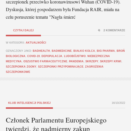
szczepionek przeciwko koronawirusowi Wuhan (COVID-19).
Dyskusja, której gospodarzem była Fundacja RAIR, miała na
celu poruszenie tematu "Nagła śmierć
CZYTAJ DALEJ
2 KOMENTARZE
W KATEGORII:
AKTUALNOŚCI
OZNACZONY JAKO:
BADHEALTH
,
BADMEDICINE
,
BIAŁKO KOLCA
,
BIG PHARMA
,
BROŃ
BIOLOGICZNA
,
COVID-19
,
DEPOPULACJA
,
LUDOBÓJSTWO
,
NIEBEZPIECZNA
MEDYCYNA
,
OSZUSTWO FARMACEUTYCZNE
,
PANDEMIA
,
SKRZEPY
,
SKRZEPY KRWI
,
SZCZEPIONKA ZGONY
,
SZCZEPIONKI PRZYPOMINAJĄCE
,
ZAGROŻENIA
SZCZEPIONKOWE
KLUB INTELIGENCJI POLSKIEJ
16/10/2022
Członek Parlamentu Europejskiego
twierdzi, że nadmierny zakup