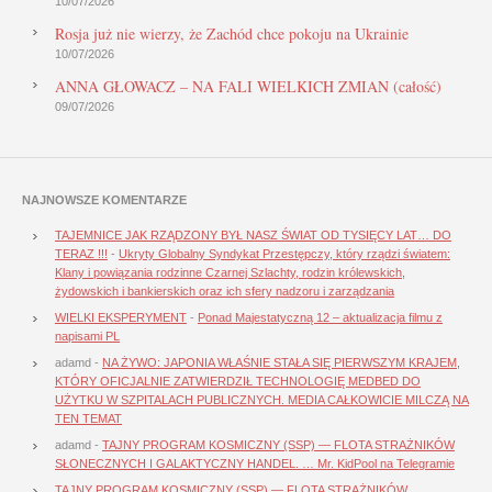
10/07/2026
Rosja już nie wierzy, że Zachód chce pokoju na Ukrainie
10/07/2026
ANNA GŁOWACZ – NA FALI WIELKICH ZMIAN (całość)
09/07/2026
NAJNOWSZE KOMENTARZE
TAJEMNICE JAK RZĄDZONY BYŁ NASZ ŚWIAT OD TYSIĘCY LAT… DO
TERAZ !!!
-
Ukryty Globalny Syndykat Przestępczy, który rządzi światem:
Klany i powiązania rodzinne Czarnej Szlachty, rodzin królewskich,
żydowskich i bankierskich oraz ich sfery nadzoru i zarządzania
WIELKI EKSPERYMENT
-
Ponad Majestatyczną 12 – aktualizacja filmu z
napisami PL
adamd
-
NA ŻYWO: JAPONIA WŁAŚNIE STAŁA SIĘ PIERWSZYM KRAJEM,
KTÓRY OFICJALNIE ZATWIERDZIŁ TECHNOLOGIĘ MEDBED DO
UŻYTKU W SZPITALACH PUBLICZNYCH. MEDIA CAŁKOWICIE MILCZĄ NA
TEN TEMAT
adamd
-
TAJNY PROGRAM KOSMICZNY (SSP) — FLOTA STRAŻNIKÓW
SŁONECZNYCH I GALAKTYCZNY HANDEL. … Mr. KidPool na Telegramie
TAJNY PROGRAM KOSMICZNY (SSP) — FLOTA STRAŻNIKÓW