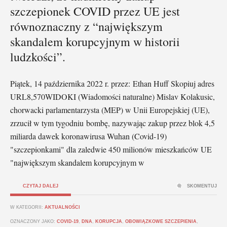
szczepionek COVID przez UE jest
równoznaczny z “największym
skandalem korupcyjnym w historii
ludzkości”.
Piątek, 14 października 2022 r. przez: Ethan Huff Skopiuj adres
URL8,570WIDOKI (Wiadomości naturalne) Mislav Kolakusic,
chorwacki parlamentarzysta (MEP) w Unii Europejskiej (UE),
zrzucił w tym tygodniu bombę, nazywając zakup przez blok 4,5
miliarda dawek koronawirusa Wuhan (Covid-19)
"szczepionkami" dla zaledwie 450 milionów mieszkańców UE
"największym skandalem korupcyjnym w
CZYTAJ DALEJ
SKOMENTUJ
W KATEGORII:
AKTUALNOŚCI
OZNACZONY JAKO:
COVID-19
,
DNA
,
KORUPCJA
,
OBOWIĄZKOWE SZCZEPIENIA
,