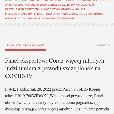
OZNACZONY JAKO:
BADHEALTH
,
BADMEDICINE
,
BADSCIENCE
,
BIG PHARMA
,
COVID-
19
,
DIANA WOJTKOWIAK
,
EKSPERYMENTALNA SZCZEPIONKA
,
GLOBALIŚCI
,
KARTEL FARMACEUTYCZNY
,
LUDOBÓJSTWO
,
PANDEMIA
,
POLSKA
,
PRZEMOC CHEMICZNA
,
SPISEK
,
TYRANIA
,
TYRANIA MEDYCZNA
,
UD 432
,
UPADEK
,
WIELKI RZĄD
,
WYLUDNIENIE
,
ZAWARTOŚĆ SZCZEPIONEK
KLUB INTELIGENCJI POLSKIEJ
01/11/2022
Panel ekspertów: Coraz więcej młodych
ludzi umiera z powodu szczepionek na
COVID-19
Piątek, Październik 28, 2022 przez: Arsenio Toledo Kopiuj
adres URL9,760WIDOKI (Wiadomości przyrodnicze) Panel
ekspertów, w tym lekarzy i dyrektora domu pogrzebowego,
dyskutuje o tym,jak coraz więcej młodych ludzi umieraz powodu