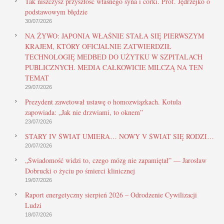
Tak niszczysz przyszłość własnego syna i córki. Prof. Jędrzejko o
podstawowym błędzie
30/07/2026
NA ŻYWO: JAPONIA WŁAŚNIE STAŁA SIĘ PIERWSZYM
KRAJEM, KTÓRY OFICJALNIE ZATWIERDZIŁ
TECHNOLOGIĘ MEDBED DO UŻYTKU W SZPITALACH
PUBLICZNYCH. MEDIA CAŁKOWICIE MILCZĄ NA TEN
TEMAT
29/07/2026
Prezydent zawetował ustawę o homozwiązkach. Kotula
zapowiada: „Jak nie drzwiami, to oknem”
23/07/2026
STARY IV ŚWIAT UMIERA… NOWY V ŚWIAT SIĘ RODZI…
20/07/2026
„Świadomość widzi to, czego mózg nie zapamiętał” — Jarosław
Dobrucki o życiu po śmierci klinicznej
19/07/2026
Raport energetyczny sierpień 2026 – Odrodzenie Cywilizacji
Ludzi
18/07/2026