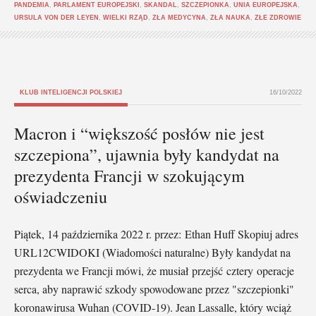
PANDEMIA
,
PARLAMENT EUROPEJSKI
,
SKANDAL
,
SZCZEPIONKA
,
UNIA EUROPEJSKA
,
URSULA VON DER LEYEN
,
WIELKI RZĄD
,
ZŁA MEDYCYNA
,
ZŁA NAUKA
,
ZŁE ZDROWIE
KLUB INTELIGENCJI POLSKIEJ
16/10/2022
Macron i “większość posłów nie jest
szczepiona”, ujawnia były kandydat na
prezydenta Francji w szokującym
oświadczeniu
Piątek, 14 października 2022 r. przez: Ethan Huff Skopiuj adres
URL12CWIDOKI (Wiadomości naturalne) Były kandydat na
prezydenta we Francji mówi, że musiał przejść cztery operacje
serca, aby naprawić szkody spowodowane przez "szczepionki"
koronawirusa Wuhan (COVID-19). Jean Lassalle, który wciąż