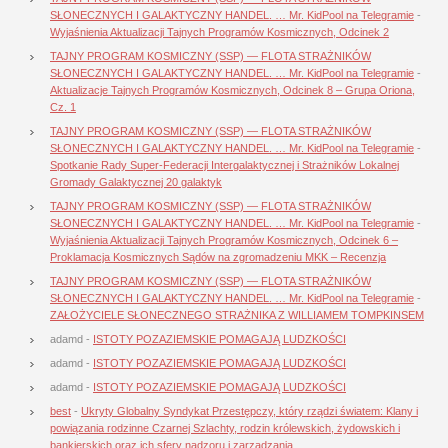
SŁONECZNYCH I GALAKTYCZNY HANDEL. … Mr. KidPool na Telegramie
-
Wyjaśnienia Aktualizacji Tajnych Programów Kosmicznych, Odcinek 2
TAJNY PROGRAM KOSMICZNY (SSP) — FLOTA STRAŻNIKÓW
SŁONECZNYCH I GALAKTYCZNY HANDEL. … Mr. KidPool na Telegramie
-
Aktualizacje Tajnych Programów Kosmicznych, Odcinek 8 – Grupa Oriona,
Cz. 1
TAJNY PROGRAM KOSMICZNY (SSP) — FLOTA STRAŻNIKÓW
SŁONECZNYCH I GALAKTYCZNY HANDEL. … Mr. KidPool na Telegramie
-
Spotkanie Rady Super-Federacji Intergalaktycznej i Strażników Lokalnej
Gromady Galaktycznej 20 galaktyk
TAJNY PROGRAM KOSMICZNY (SSP) — FLOTA STRAŻNIKÓW
SŁONECZNYCH I GALAKTYCZNY HANDEL. … Mr. KidPool na Telegramie
-
Wyjaśnienia Aktualizacji Tajnych Programów Kosmicznych, Odcinek 6 –
Proklamacja Kosmicznych Sądów na zgromadzeniu MKK – Recenzja
TAJNY PROGRAM KOSMICZNY (SSP) — FLOTA STRAŻNIKÓW
SŁONECZNYCH I GALAKTYCZNY HANDEL. … Mr. KidPool na Telegramie
-
ZAŁOŻYCIELE SŁONECZNEGO STRAŻNIKA Z WILLIAMEM TOMPKINSEM
adamd
-
ISTOTY POZAZIEMSKIE POMAGAJĄ LUDZKOŚCI
adamd
-
ISTOTY POZAZIEMSKIE POMAGAJĄ LUDZKOŚCI
adamd
-
ISTOTY POZAZIEMSKIE POMAGAJĄ LUDZKOŚCI
best
-
Ukryty Globalny Syndykat Przestępczy, który rządzi światem: Klany i
powiązania rodzinne Czarnej Szlachty, rodzin królewskich, żydowskich i
bankierskich oraz ich sfery nadzoru i zarządzania