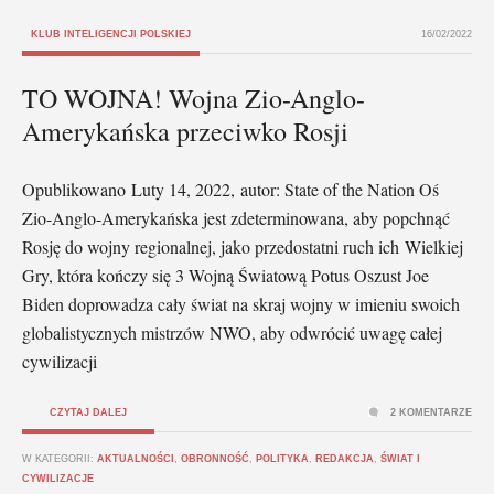
KLUB INTELIGENCJI POLSKIEJ
16/02/2022
TO WOJNA! Wojna Zio-Anglo-
Amerykańska przeciwko Rosji
Opublikowano Luty 14, 2022, autor: State of the Nation Oś
Zio-Anglo-Amerykańska jest zdeterminowana, aby popchnąć
Rosję do wojny regionalnej, jako przedostatni ruch ich Wielkiej
Gry, która kończy się 3 Wojną Światową Potus Oszust Joe
Biden doprowadza cały świat na skraj wojny w imieniu swoich
globalistycznych mistrzów NWO, aby odwrócić uwagę całej
cywilizacji
CZYTAJ DALEJ
2 KOMENTARZE
W KATEGORII:
AKTUALNOŚCI
,
OBRONNOŚĆ
,
POLITYKA
,
REDAKCJA
,
ŚWIAT I
CYWILIZACJE