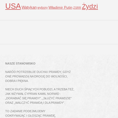
USA
Żydzi
Watykan
Władimir Putin
wybory
ZSRR
NASZE STANOWISKO
NARÓD POTRZEBUJE DUCHA I PRAWDY, GDYŻ
ONE PROWADZĄ NA DROGĘ DO WOLNOŚCI,
DOBRA I PIĘKNA.
NIECH DUCH ŚPIĄCYCH POBUDZI, A TRZEBA TEŻ,
JAK WZYWAŁ CYPRIAN KAMIL NORWID :
„DORABIAĆ SIĘ PRAWDY”, „SŁUŻYĆ PRAWDZIE”
ORAZ „WALCZYĆ PRAWDĄ I DLA PRAWDY”.
TO ZADANIE PODEJMUJEMY
ODKRYWAJĄC I GŁOSZĄC PRAWDĘ,