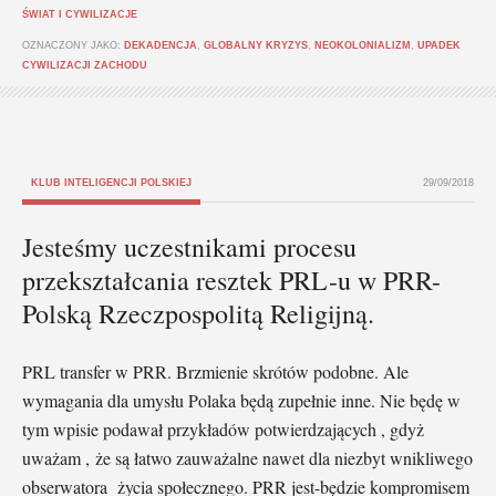
ŚWIAT I CYWILIZACJE
OZNACZONY JAKO:
DEKADENCJA
,
GLOBALNY KRYZYS
,
NEOKOLONIALIZM
,
UPADEK
CYWILIZACJI ZACHODU
KLUB INTELIGENCJI POLSKIEJ
29/09/2018
Jesteśmy uczestnikami procesu
przekształcania resztek PRL-u w PRR-
Polską Rzeczpospolitą Religijną.
PRL transfer w PRR. Brzmienie skrótów podobne. Ale
wymagania dla umysłu Polaka będą zupełnie inne. Nie będę w
tym wpisie podawał przykładów potwierdzających , gdyż
uważam , że są łatwo zauważalne nawet dla niezbyt wnikliwego
obserwatora życia społecznego. PRR jest-będzie kompromisem