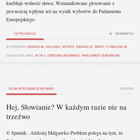
knebluje wolność słowa. Wzmiankowane głosowanie z
pewnością wpłynie też na wynik wyborów do Parlamentu
Europejskiego
CZYTAJ DALEJ
SKOMENTUJ
W KATEGORII:
EDUKACJA, KULTURA, SZTUKA
,
REDAKCJA
,
ŚWIAT I CYWILIZACJE
OZNACZONY JAKO:
ACTA 2
,
CENZURA INTERNETU
,
PARLAMENT EUROPEJSKI
KLUB INTELIGENCJI POLSKIEJ
23/09/2018
Hej, Słowianie? W każdym razie nie na
trzeźwo
© Sputnik . Aleksiej Malgawko Problem polega na tym, że