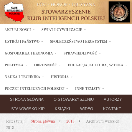
AKTUALNOŚCI
ŚWIAT I CYWILIZACJE
USTRÓJ I PAŃSTWO
SPOŁECZEŃSTWO I EKOSYSTEM
GOSPODARKA I EKONOMIA
SPRAWIEDLIWOŚĆ
POLITYKA
OBRONNOŚĆ
EDUKACJA, KULTURA, SZTUKA
NAUKA I TECHNIKA
HISTORIA
POCZET INTELIGENCJI POLSKIEJ
INNE TEMATY
STRONA GŁÓWNA
O STOWARZYSZENIU
AUTORZY
STANOWISKO KIP
KSIĄŻKI
WIDEO
KONTAKT
Jesteś tutaj:
Strona główna
2018
Archiwum wrzesień
2018