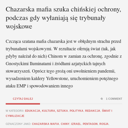
Chazarska mafia szuka chińskiej ochrony,
podczas gdy wyłaniają się trybunały
wojskowe
Czcząca szatana mafia chazarska jest w obłędnym strachu przed
trybunałami wojskowymi. W rezultacie oferują świat (tak, jak
gdyby należał do nich) Chinom w zamian za ochronę, zgodnie z
Gnostyckimi Iluminatami i źródłami azjatyckich tajnych
stowarzyszeń. Oprócz tego grożą oni uwolnieniem pandemii,
wysadzeniem kaldery Yellowstone, uruchomieniem potężnego
ataku EMP i spowodowaniem innego
CZYTAJ DALEJ
1 COMMENT
W KATEGORII:
EDUKACJA, KULTURA, SZTUKA
,
POLITYKA
,
REDAKCJA
,
ŚWIAT I
CYWILIZACJE
OZNACZONY JAKO:
CHAZARSKA MAFIA
,
CHINY
,
IZRAEL
,
PENTAGON
,
ROSJA
,