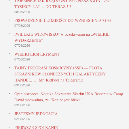
TAJEMNICE JAK RZĄDZONY BYŁ NASZ ŚWIAT OD
TYSIĘCY LAT… DO TERAZ !!!
08/08/2026
PROWADZENIE LUDZKOŚCI DO WZNIESIENIA￼ ￼
07/08/2026
„WIELKIE WIDOWISKO” w oczekiwaniu na „WIELKIE
WYDARZENIE”
07/08/2026
WIELKI EKSPERYMENT
07/08/2026
TAJNY PROGRAM KOSMICZNY (SSP) — FLOTA
STRAŻNIKÓW SŁONECZNYCH I GALAKTYCZNY
HANDEL. … Mr. KidPool na Telegramie
03/08/2026
Opiniotwórcza: Notatka Sekretarza Skarbu USA Bessenta w Camp
David udowadnia, że “Koniec jest bliski”
03/08/2026
JESTEŚMY JEDNOŚCIĄ
02/08/2026
PIERWSZE SPOTKANIE