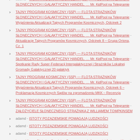
SŁONECZNYCH I GALAKTYCZNY HANDEL. … Mr. KidPool na Telegramie
TAJNY PROGRAM KOSMICZNY (SSP) — FLOTA STRAŻNIKÓW
SŁONECZNYCH I GALAKTYCZNY HANDEL. … Mr. KidPool na Telegramie
-
Wyjaśnienia Aktualizacji Tajnych Programów Kosmicznych, Odcinek 2
TAJNY PROGRAM KOSMICZNY (SSP) — FLOTA STRAŻNIKÓW
SŁONECZNYCH I GALAKTYCZNY HANDEL. … Mr. KidPool na Telegramie
-
Aktualizacje Tajnych Programów Kosmicznych, Odcinek 8 – Grupa Oriona,
Cz. 1
TAJNY PROGRAM KOSMICZNY (SSP) — FLOTA STRAŻNIKÓW
SŁONECZNYCH I GALAKTYCZNY HANDEL. … Mr. KidPool na Telegramie
-
Spotkanie Rady Super-Federacji Intergalaktycznej i Strażników Lokalnej
Gromady Galaktycznej 20 galaktyk
TAJNY PROGRAM KOSMICZNY (SSP) — FLOTA STRAŻNIKÓW
SŁONECZNYCH I GALAKTYCZNY HANDEL. … Mr. KidPool na Telegramie
-
Wyjaśnienia Aktualizacji Tajnych Programów Kosmicznych, Odcinek 6 –
Proklamacja Kosmicznych Sądów na zgromadzeniu MKK – Recenzja
TAJNY PROGRAM KOSMICZNY (SSP) — FLOTA STRAŻNIKÓW
SŁONECZNYCH I GALAKTYCZNY HANDEL. … Mr. KidPool na Telegramie
-
ZAŁOŻYCIELE SŁONECZNEGO STRAŻNIKA Z WILLIAMEM TOMPKINSEM
adamd
-
ISTOTY POZAZIEMSKIE POMAGAJĄ LUDZKOŚCI
adamd
-
ISTOTY POZAZIEMSKIE POMAGAJĄ LUDZKOŚCI
adamd
-
ISTOTY POZAZIEMSKIE POMAGAJĄ LUDZKOŚCI