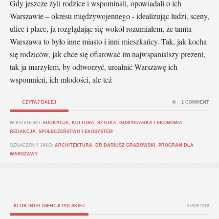
Gdy jeszcze żyli rodzice i wspominali, opowiadali o ich
Warszawie – okresu międzywojennego - idealizując ludzi, sceny,
ulice i place, ja rozglądając się wokół rozumiałem, że tamta
Warszawa to było inne miasto i inni mieszkańcy. Tak, jak kocha
się rodziców, jak chce się ofiarować im najwspanialszy prezent,
tak ja marzyłem, by odtworzyć, urealnić Warszawę ich
wspomnień, ich młodości, ale też
CZYTAJ DALEJ
1 COMMENT
W KATEGORII:
EDUKACJA, KULTURA, SZTUKA
,
GOSPODARKA I EKONOMIA
,
REDAKCJA
,
SPOŁECZEŃSTWO I EKOSYSTEM
OZNACZONY JAKO:
ARCHITEKTURA
,
DR DARIUSZ GRABOWSKI
,
PROGRAM DLA
WARSZAWY
KLUB INTELIGENCJI POLSKIEJ
27/09/2018