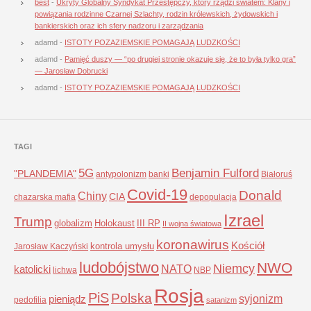
best
-
Ukryty Globalny Syndykat Przestępczy, który rządzi światem: Klany i
powiązania rodzinne Czarnej Szlachty, rodzin królewskich, żydowskich i
bankierskich oraz ich sfery nadzoru i zarządzania
adamd
-
ISTOTY POZAZIEMSKIE POMAGAJĄ LUDZKOŚCI
adamd
-
Pamięć duszy — “po drugiej stronie okazuje się, że to była tylko gra”
— Jarosław Dobrucki
adamd
-
ISTOTY POZAZIEMSKIE POMAGAJĄ LUDZKOŚCI
TAGI
5G
Benjamin Fulford
"PLANDEMIA"
antypolonizm
banki
Białoruś
Covid-19
Donald
Chiny
CIA
chazarska mafia
depopulacja
Izrael
Trump
globalizm
Holokaust
III RP
II wojna światowa
koronawirus
Kościół
kontrola umysłu
Jarosław Kaczyński
ludobójstwo
NWO
Niemcy
NATO
katolicki
lichwa
NBP
Rosja
PiS
Polska
syjonizm
pieniądz
pedofilia
satanizm