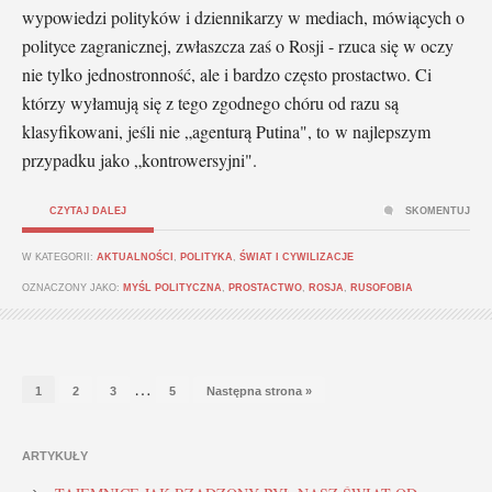
wypowiedzi polityków i dziennikarzy w mediach, mówiących o
polityce zagranicznej, zwłaszcza zaś o Rosji - rzuca się w oczy
nie tylko jednostronność, ale i bardzo często prostactwo. Ci
którzy wyłamują się z tego zgodnego chóru od razu są
klasyfikowani, jeśli nie „agenturą Putina", to w najlepszym
przypadku jako „kontrowersyjni".
CZYTAJ DALEJ
SKOMENTUJ
W KATEGORII:
AKTUALNOŚCI
,
POLITYKA
,
ŚWIAT I CYWILIZACJE
OZNACZONY JAKO:
MYŚL POLITYCZNA
,
PROSTACTWO
,
ROSJA
,
RUSOFOBIA
…
1
2
3
5
Następna strona »
ARTYKUŁY