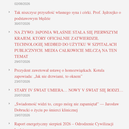
02/08/2026
Tak niszczysz przyszłość własnego syna i córki. Prof. Jędrzejko o
podstawowym błędzie
30/07/2026
NA ŻYWO: JAPONIA WŁAŚNIE STAŁA SIĘ PIERWSZYM
KRAJEM, KTÓRY OFICJALNIE ZATWIERDZIŁ
TECHNOLOGIĘ MEDBED DO UŻYTKU W SZPITALACH
PUBLICZNYCH. MEDIA CAŁKOWICIE MILCZĄ NA TEN
TEMAT
29/07/2026
Prezydent zawetował ustawę o homozwiązkach. Kotula
zapowiada: „Jak nie drzwiami, to oknem”
23/07/2026
STARY IV ŚWIAT UMIERA… NOWY V ŚWIAT SIĘ RODZI…
20/07/2026
„Świadomość widzi to, czego mózg nie zapamiętał” — Jarosław
Dobrucki o życiu po śmierci klinicznej
19/07/2026
Raport energetyczny sierpień 2026 – Odrodzenie Cywilizacji