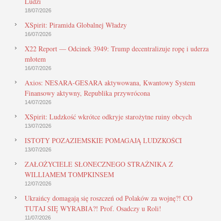
Ludzi
18/07/2026
XSpirit: Piramida Globalnej Władzy
16/07/2026
X22 Report — Odcinek 3949: Trump decentralizuje ropę i uderza
młotem
16/07/2026
Axios: NESARA-GESARA aktywowana, Kwantowy System
Finansowy aktywny, Republika przywrócona
14/07/2026
XSpirit: Ludzkość wkrótce odkryje starożytne ruiny obcych
13/07/2026
ISTOTY POZAZIEMSKIE POMAGAJĄ LUDZKOŚCI
13/07/2026
ZAŁOŻYCIELE SŁONECZNEGO STRAŻNIKA Z
WILLIAMEM TOMPKINSEM
12/07/2026
Ukraińcy domagają się roszczeń od Polaków za wojnę?! CO
TUTAJ SIĘ WYRABIA?! Prof. Osadczy u Roli!
11/07/2026