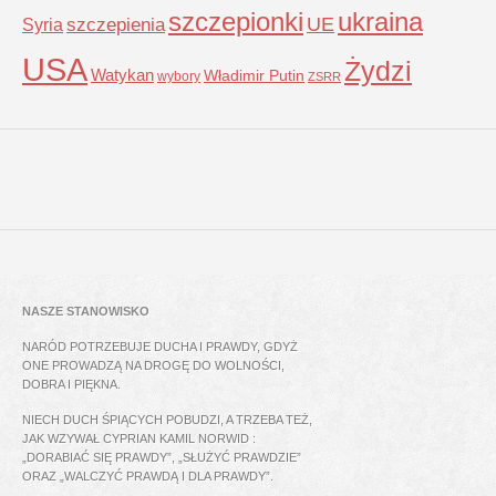
szczepionki
ukraina
UE
Syria
szczepienia
USA
Żydzi
Watykan
Władimir Putin
wybory
ZSRR
NASZE STANOWISKO
NARÓD POTRZEBUJE DUCHA I PRAWDY, GDYŻ
ONE PROWADZĄ NA DROGĘ DO WOLNOŚCI,
DOBRA I PIĘKNA.
NIECH DUCH ŚPIĄCYCH POBUDZI, A TRZEBA TEŻ,
JAK WZYWAŁ CYPRIAN KAMIL NORWID :
„DORABIAĆ SIĘ PRAWDY”, „SŁUŻYĆ PRAWDZIE”
ORAZ „WALCZYĆ PRAWDĄ I DLA PRAWDY”.