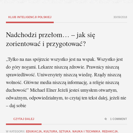
KLUB INTELIGENCJI POLSKIEJ
30/09/2018
Nadchodzi przełom… – jak się
zorientować i przygotować?
„Tylko na nas spójrzcie wszystko jest na wspak. Wszystko jest
do góry nogami. Lekarze niszczą zdrowie. Prawnicy niszczą
sprawiedliwość. Uniwersytety niszczą wiedzę. Rządy niszczą
wolność. Główne media niszczą informację, a religie niszczą
duchowość” Michael Elner Jeżeli jesteś umysłem otwartym,
odważnym, odpowiedzialnym, to czytaj ten tekst dalej, jeżeli nie
– daj sobie
CZYTAJ DALEJ
1 COMMENT
W KATEGORII:
EDUKACJA, KULTURA, SZTUKA
,
NAUKA I TECHNIKA
,
REDAKCJA
,