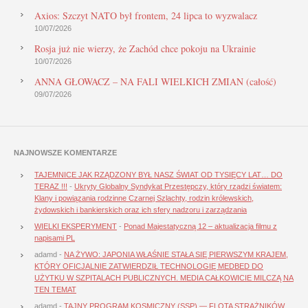
Axios: Szczyt NATO był frontem, 24 lipca to wyzwalacz
10/07/2026
Rosja już nie wierzy, że Zachód chce pokoju na Ukrainie
10/07/2026
ANNA GŁOWACZ – NA FALI WIELKICH ZMIAN (całość)
09/07/2026
NAJNOWSZE KOMENTARZE
TAJEMNICE JAK RZĄDZONY BYŁ NASZ ŚWIAT OD TYSIĘCY LAT… DO
TERAZ !!!
-
Ukryty Globalny Syndykat Przestępczy, który rządzi światem:
Klany i powiązania rodzinne Czarnej Szlachty, rodzin królewskich,
żydowskich i bankierskich oraz ich sfery nadzoru i zarządzania
WIELKI EKSPERYMENT
-
Ponad Majestatyczną 12 – aktualizacja filmu z
napisami PL
adamd
-
NA ŻYWO: JAPONIA WŁAŚNIE STAŁA SIĘ PIERWSZYM KRAJEM,
KTÓRY OFICJALNIE ZATWIERDZIŁ TECHNOLOGIĘ MEDBED DO
UŻYTKU W SZPITALACH PUBLICZNYCH. MEDIA CAŁKOWICIE MILCZĄ NA
TEN TEMAT
adamd
-
TAJNY PROGRAM KOSMICZNY (SSP) — FLOTA STRAŻNIKÓW