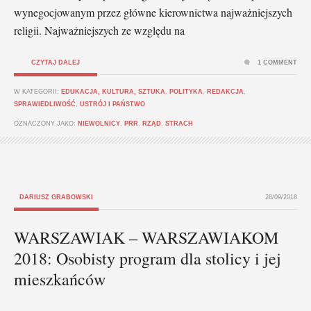
wynegocjowanym przez główne kierownictwa najważniejszych
religii. Najważniejszych ze względu na
CZYTAJ DALEJ
1 COMMENT
W KATEGORII:
EDUKACJA, KULTURA, SZTUKA
,
POLITYKA
,
REDAKCJA
,
SPRAWIEDLIWOŚĆ
,
USTRÓJ I PAŃSTWO
OZNACZONY JAKO:
NIEWOLNICY
,
PRR
,
RZĄD
,
STRACH
DARIUSZ GRABOWSKI
28/09/2018
WARSZAWIAK – WARSZAWIAKOM
2018: Osobisty program dla stolicy i jej
mieszkańców