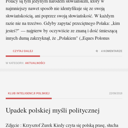
Polacy są tym jedynym narodem słowiańskim, który w
najmniejszy nawet sposób nie identyfikuje się ze swoją
słowiańskością, ani poprzez swoją słowiańskość. W każdym
razie nie na trzeźwo. Gdyby zapytać przeciętnego Polaka: „kim
jesteś?" — najpierw by oczywiście ze znaną i dość śmieszącą
innych dumą zakrzyknął, że „Polakiem" („Eques Polonus
CZYTAJ DALEJ
4 KOMENTARZE
W KATEGORII:
AKTUALNOŚCI
KLUB INTELIGENCJI POLSKIEJ
22/09/2018
Upadek polskiej myśli politycznej
Zdjęcie : Krzysztof Żurek Kiedy czyta się polską prasę, słucha