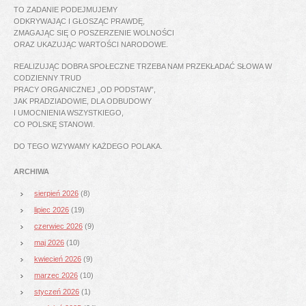
TO ZADANIE PODEJMUJEMY
ODKRYWAJĄC I GŁOSZĄC PRAWDĘ,
ZMAGAJĄC SIĘ O POSZERZENIE WOLNOŚCI
ORAZ UKAZUJĄC WARTOŚCI NARODOWE.
REALIZUJĄC DOBRA SPOŁECZNE TRZEBA NAM PRZEKŁADAĆ SŁOWA W
CODZIENNY TRUD
PRACY ORGANICZNEJ „OD PODSTAW”,
JAK PRADZIADOWIE, DLA ODBUDOWY
I UMOCNIENIA WSZYSTKIEGO,
CO POLSKĘ STANOWI.
DO TEGO WZYWAMY KAŻDEGO POLAKA.
ARCHIWA
sierpień 2026
(8)
lipiec 2026
(19)
czerwiec 2026
(9)
maj 2026
(10)
kwiecień 2026
(9)
marzec 2026
(10)
styczeń 2026
(1)