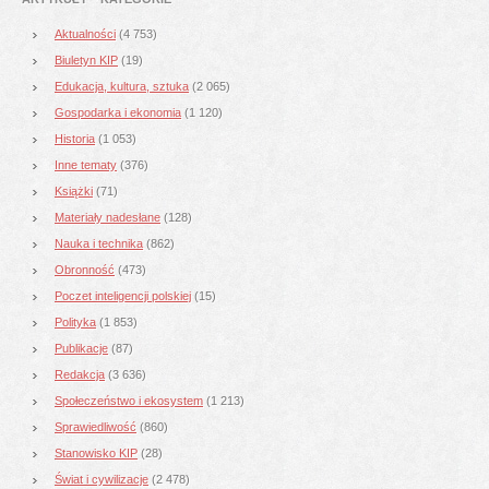
Aktualności
(4 753)
Biuletyn KIP
(19)
Edukacja, kultura, sztuka
(2 065)
Gospodarka i ekonomia
(1 120)
Historia
(1 053)
Inne tematy
(376)
Książki
(71)
Materiały nadesłane
(128)
Nauka i technika
(862)
Obronność
(473)
Poczet inteligencji polskiej
(15)
Polityka
(1 853)
Publikacje
(87)
Redakcja
(3 636)
Społeczeństwo i ekosystem
(1 213)
Sprawiedliwość
(860)
Stanowisko KIP
(28)
Świat i cywilizacje
(2 478)