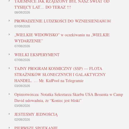
TAJEMNICE JAK RZĄDZONY BYŁ NASZ ŚWIAT OD
TYSIĘCY LAT… DO TERAZ !!!
08/08/2026
PROWADZENIE LUDZKOŚCI DO WZNIESIENIA￼ ￼
07/08/2026
„WIELKIE WIDOWISKO” w oczekiwaniu na „WIELKIE
WYDARZENIE”
07/08/2026
WIELKI EKSPERYMENT
07/08/2026
TAJNY PROGRAM KOSMICZNY (SSP) — FLOTA
STRAŻNIKÓW SŁONECZNYCH I GALAKTYCZNY
HANDEL. … Mr. KidPool na Telegramie
03/08/2026
Opiniotwórcza: Notatka Sekretarza Skarbu USA Bessenta w Camp
David udowadnia, że “Koniec jest bliski”
03/08/2026
JESTEŚMY JEDNOŚCIĄ
02/08/2026
PIERWSZE SPOTKANIE