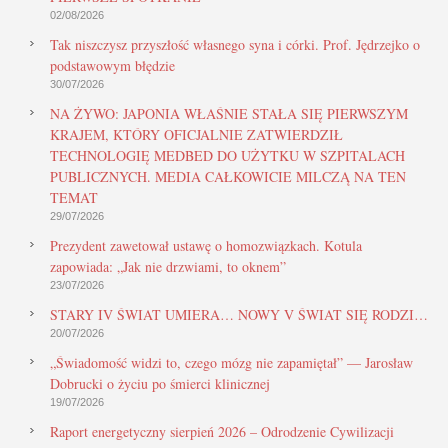
02/08/2026
Tak niszczysz przyszłość własnego syna i córki. Prof. Jędrzejko o
podstawowym błędzie
30/07/2026
NA ŻYWO: JAPONIA WŁAŚNIE STAŁA SIĘ PIERWSZYM
KRAJEM, KTÓRY OFICJALNIE ZATWIERDZIŁ
TECHNOLOGIĘ MEDBED DO UŻYTKU W SZPITALACH
PUBLICZNYCH. MEDIA CAŁKOWICIE MILCZĄ NA TEN
TEMAT
29/07/2026
Prezydent zawetował ustawę o homozwiązkach. Kotula
zapowiada: „Jak nie drzwiami, to oknem”
23/07/2026
STARY IV ŚWIAT UMIERA… NOWY V ŚWIAT SIĘ RODZI…
20/07/2026
„Świadomość widzi to, czego mózg nie zapamiętał” — Jarosław
Dobrucki o życiu po śmierci klinicznej
19/07/2026
Raport energetyczny sierpień 2026 – Odrodzenie Cywilizacji