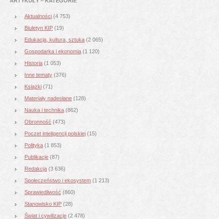
ARTYKUŁY – KATEGORIE
Aktualności
(4 753)
Biuletyn KIP
(19)
Edukacja, kultura, sztuka
(2 065)
Gospodarka i ekonomia
(1 120)
Historia
(1 053)
Inne tematy
(376)
Książki
(71)
Materiały nadesłane
(128)
Nauka i technika
(862)
Obronność
(473)
Poczet inteligencji polskiej
(15)
Polityka
(1 853)
Publikacje
(87)
Redakcja
(3 636)
Społeczeństwo i ekosystem
(1 213)
Sprawiedliwość
(860)
Stanowisko KIP
(28)
Świat i cywilizacje
(2 478)