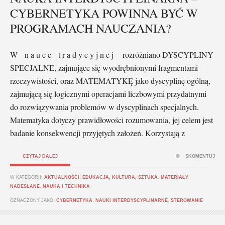
CYBERNETYKA POWINNA BYĆ W
PROGRAMACH NAUCZANIA?
W n a u c e t r a d y c y j n e j rozróżniano DYSCYPLINY
SPECJALNE, zajmujące się wyodrębnionymi fragmentami
rzeczywistości, oraz MATEMATYKĘ jako dyscyplinę ogólną,
zajmującą się logicznymi operacjami liczbowymi przydatnymi
do rozwiązywania problemów w dyscyplinach specjalnych.
Matematyka dotyczy prawidłowości rozumowania, jej celem jest
badanie konsekwencji przyjętych założeń. Korzystają z
CZYTAJ DALEJ
SKOMENTUJ
W KATEGORII:
AKTUALNOŚCI
,
EDUKACJA, KULTURA, SZTUKA
,
MATERIAŁY
NADESŁANE
,
NAUKA I TECHNIKA
OZNACZONY JAKO:
CYBERNETYKA
,
NAUKI INTERDYSCYPLINARNE
,
STEROWANIE