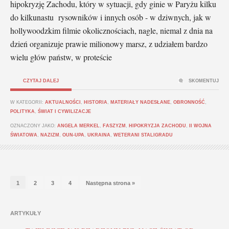
hipokryzję Zachodu, który w sytuacji, gdy ginie w Paryżu kilku
do kilkunastu rysowników i innych osób - w dziwnych, jak w
hollywoodzkim filmie okolicznościach, nagle, niemal z dnia na
dzień organizuje prawie milionowy marsz, z udziałem bardzo
wielu głów państw, w proteście
CZYTAJ DALEJ
SKOMENTUJ
W KATEGORII:
AKTUALNOŚCI
,
HISTORIA
,
MATERIAŁY NADESŁANE
,
OBRONNOŚĆ
,
POLITYKA
,
ŚWIAT I CYWILIZACJE
OZNACZONY JAKO:
ANGELA MERKEL
,
FASZYZM
,
HIPOKRYZJA ZACHODU
,
II WOJNA
ŚWIATOWA
,
NAZIZM
,
OUN-UPA
,
UKRAINA
,
WETERANI STALIGRADU
1
2
3
4
Następna strona »
ARTYKUŁY