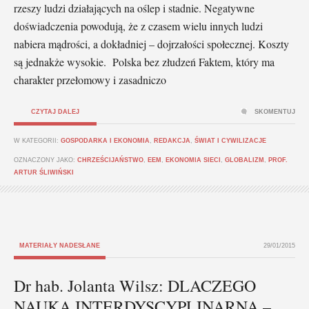
rzeszy ludzi działających na oślep i stadnie. Negatywne
doświadczenia powodują, że z czasem wielu innych ludzi
nabiera mądrości, a dokładniej – dojrzałości społecznej. Koszty
są jednakże wysokie. Polska bez złudzeń Faktem, który ma
charakter przełomowy i zasadniczo
CZYTAJ DALEJ
SKOMENTUJ
W KATEGORII:
GOSPODARKA I EKONOMIA
,
REDAKCJA
,
ŚWIAT I CYWILIZACJE
OZNACZONY JAKO:
CHRZEŚCIJAŃSTWO
,
EEM
,
EKONOMIA SIECI
,
GLOBALIZM
,
PROF.
ARTUR ŚLIWIŃSKI
MATERIAŁY NADESŁANE
29/01/2015
Dr hab. Jolanta Wilsz: DLACZEGO
NAUKA INTERDYSCYPLINARNA –