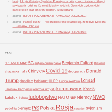
best
-
Ukryty Globalny Syndykat Przestępczy, który rządzi światem: Klany i
powiązania rodzinne Czarnej Szlachty, rodzin królewskich, żydowskich i
bankierskich oraz ich sfery nadzoru i zarządzania
adamd
-
ISTOTY POZAZIEMSKIE POMAGAJĄ LUDZKOŚCI
adamd
-
Pamięć duszy — “po drugiej stronie okazuje się, że to była tylko gra”
— Jarosław Dobrucki
adamd
-
ISTOTY POZAZIEMSKIE POMAGAJĄ LUDZKOŚCI
TAGI
5G
Benjamin Fulford
"PLANDEMIA"
antypolonizm
banki
Białoruś
Covid-19
Donald
Chiny
CIA
chazarska mafia
depopulacja
Izrael
Trump
globalizm
Holokaust
III RP
II wojna światowa
koronawirus
Kościół
kontrola umysłu
Jarosław Kaczyński
ludobójstwo
NWO
Niemcy
NATO
katolicki
lichwa
NBP
Rosja
PiS
Polska
syjonizm
pieniądz
pedofilia
satanizm