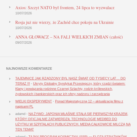
Axios: Szczyt NATO był frontem, 24 lipca to wyzwalacz
10/07/2026
Rosja już nie wierzy, że Zachód chce pokoju na Ukrainie
10/07/2026
ANNA GŁOWACZ – NA FALI WIELKICH ZMIAN (całość)
09/07/2026
NAJNOWSZE KOMENTARZE
TAJEMNICE JAK RZĄDZONY BYŁ NASZ ŚWIAT OD TYSIĘCY LAT… DO
TERAZ !!!
-
Ukryty Globalny Syndykat Przestępczy, który rządzi światem:
Klany i powiązania rodzinne Czarnej Szlachty, rodzin królewskich,
żydowskich i bankierskich oraz ich sfery nadzoru i zarządzania
WIELKI EKSPERYMENT
-
Ponad Majestatyczną 12 – aktualizacja filmu z
napisami PL
adamd
-
NA ŻYWO: JAPONIA WŁAŚNIE STAŁA SIĘ PIERWSZYM KRAJEM,
KTÓRY OFICJALNIE ZATWIERDZIŁ TECHNOLOGIĘ MEDBED DO
UŻYTKU W SZPITALACH PUBLICZNYCH. MEDIA CAŁKOWICIE MILCZĄ NA
TEN TEMAT
adamd
-
TAJNY PROGRAM KOSMICZNY (SSP) — FLOTA STRAŻNIKÓW