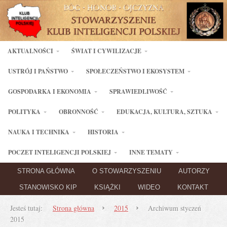
AKTUALNOŚCI
ŚWIAT I CYWILIZACJE
USTRÓJ I PAŃSTWO
SPOŁECZEŃSTWO I EKOSYSTEM
GOSPODARKA I EKONOMIA
SPRAWIEDLIWOŚĆ
POLITYKA
OBRONNOŚĆ
EDUKACJA, KULTURA, SZTUKA
NAUKA I TECHNIKA
HISTORIA
POCZET INTELIGENCJI POLSKIEJ
INNE TEMATY
STRONA GŁÓWNA
O STOWARZYSZENIU
AUTORZY
STANOWISKO KIP
KSIĄŻKI
WIDEO
KONTAKT
Jesteś tutaj:
Strona główna
2015
Archiwum styczeń
2015