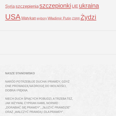
szczepionki
ukraina
UE
Syria
szczepienia
USA
Żydzi
Watykan
Władimir Putin
wybory
ZSRR
NASZE STANOWISKO
NARÓD POTRZEBUJE DUCHA I PRAWDY, GDYŻ
ONE PROWADZĄ NA DROGĘ DO WOLNOŚCI,
DOBRA I PIĘKNA.
NIECH DUCH ŚPIĄCYCH POBUDZI, A TRZEBA TEŻ,
JAK WZYWAŁ CYPRIAN KAMIL NORWID :
„DORABIAĆ SIĘ PRAWDY”, „SŁUŻYĆ PRAWDZIE”
ORAZ „WALCZYĆ PRAWDĄ I DLA PRAWDY”.