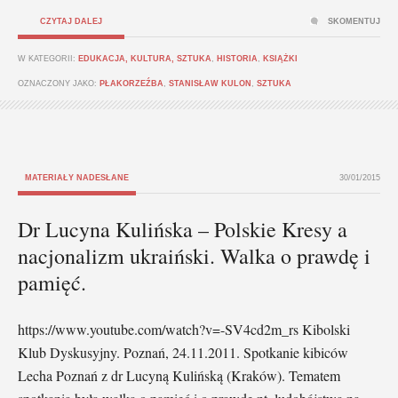
CZYTAJ DALEJ
SKOMENTUJ
W KATEGORII:
EDUKACJA, KULTURA, SZTUKA
,
HISTORIA
,
KSIĄŻKI
OZNACZONY JAKO:
PŁAKORZEŹBA
,
STANISŁAW KULON
,
SZTUKA
MATERIAŁY NADESŁANE
30/01/2015
Dr Lucyna Kulińska – Polskie Kresy a
nacjonalizm ukraiński. Walka o prawdę i
pamięć.
https://www.youtube.com/watch?v=-SV4cd2m_rs Kibolski
Klub Dyskusyjny. Poznań, 24.11.2011. Spotkanie kibiców
Lecha Poznań z dr Lucyną Kulińską (Kraków). Tematem