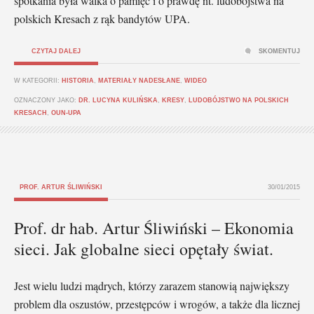
spotkania była walka o pamięć i o prawdę nt. ludobójstwa na
polskich Kresach z rąk bandytów UPA.
CZYTAJ DALEJ
SKOMENTUJ
W KATEGORII:
HISTORIA
,
MATERIAŁY NADESŁANE
,
WIDEO
OZNACZONY JAKO:
DR. LUCYNA KULIŃSKA
,
KRESY
,
LUDOBÓJSTWO NA POLSKICH
KRESACH
,
OUN-UPA
PROF. ARTUR ŚLIWIŃSKI
30/01/2015
Prof. dr hab. Artur Śliwiński – Ekonomia
sieci. Jak globalne sieci opętały świat.
Jest wielu ludzi mądrych, którzy zarazem stanowią największy
problem dla oszustów, przestępców i wrogów, a także dla licznej