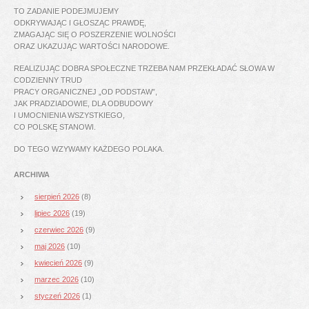
TO ZADANIE PODEJMUJEMY
ODKRYWAJĄC I GŁOSZĄC PRAWDĘ,
ZMAGAJĄC SIĘ O POSZERZENIE WOLNOŚCI
ORAZ UKAZUJĄC WARTOŚCI NARODOWE.
REALIZUJĄC DOBRA SPOŁECZNE TRZEBA NAM PRZEKŁADAĆ SŁOWA W
CODZIENNY TRUD
PRACY ORGANICZNEJ „OD PODSTAW”,
JAK PRADZIADOWIE, DLA ODBUDOWY
I UMOCNIENIA WSZYSTKIEGO,
CO POLSKĘ STANOWI.
DO TEGO WZYWAMY KAŻDEGO POLAKA.
ARCHIWA
sierpień 2026
(8)
lipiec 2026
(19)
czerwiec 2026
(9)
maj 2026
(10)
kwiecień 2026
(9)
marzec 2026
(10)
styczeń 2026
(1)