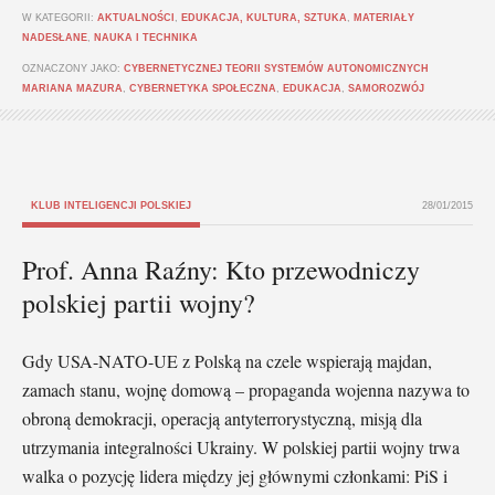
W KATEGORII:
AKTUALNOŚCI
,
EDUKACJA, KULTURA, SZTUKA
,
MATERIAŁY
NADESŁANE
,
NAUKA I TECHNIKA
OZNACZONY JAKO:
CYBERNETYCZNEJ TEORII SYSTEMÓW AUTONOMICZNYCH
MARIANA MAZURA
,
CYBERNETYKA SPOŁECZNA
,
EDUKACJA
,
SAMOROZWÓJ
KLUB INTELIGENCJI POLSKIEJ
28/01/2015
Prof. Anna Raźny: Kto przewodniczy
polskiej partii wojny?
Gdy USA-NATO-UE z Polską na czele wspierają majdan,
zamach stanu, wojnę domową – propaganda wojenna nazywa to
obroną demokracji, operacją antyterrorystyczną, misją dla
utrzymania integralności Ukrainy. W polskiej partii wojny trwa
walka o pozycję lidera między jej głównymi członkami: PiS i