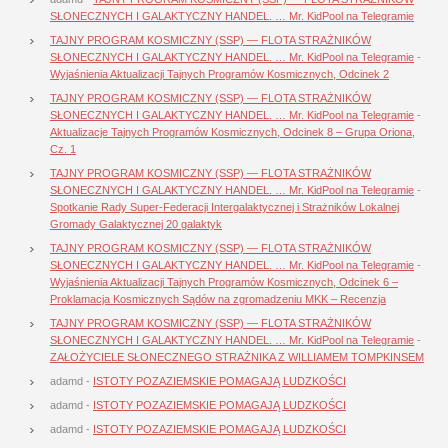
SŁONECZNYCH I GALAKTYCZNY HANDEL. … Mr. KidPool na Telegramie
TAJNY PROGRAM KOSMICZNY (SSP) — FLOTA STRAŻNIKÓW
SŁONECZNYCH I GALAKTYCZNY HANDEL. … Mr. KidPool na Telegramie
-
Wyjaśnienia Aktualizacji Tajnych Programów Kosmicznych, Odcinek 2
TAJNY PROGRAM KOSMICZNY (SSP) — FLOTA STRAŻNIKÓW
SŁONECZNYCH I GALAKTYCZNY HANDEL. … Mr. KidPool na Telegramie
-
Aktualizacje Tajnych Programów Kosmicznych, Odcinek 8 – Grupa Oriona,
Cz. 1
TAJNY PROGRAM KOSMICZNY (SSP) — FLOTA STRAŻNIKÓW
SŁONECZNYCH I GALAKTYCZNY HANDEL. … Mr. KidPool na Telegramie
-
Spotkanie Rady Super-Federacji Intergalaktycznej i Strażników Lokalnej
Gromady Galaktycznej 20 galaktyk
TAJNY PROGRAM KOSMICZNY (SSP) — FLOTA STRAŻNIKÓW
SŁONECZNYCH I GALAKTYCZNY HANDEL. … Mr. KidPool na Telegramie
-
Wyjaśnienia Aktualizacji Tajnych Programów Kosmicznych, Odcinek 6 –
Proklamacja Kosmicznych Sądów na zgromadzeniu MKK – Recenzja
TAJNY PROGRAM KOSMICZNY (SSP) — FLOTA STRAŻNIKÓW
SŁONECZNYCH I GALAKTYCZNY HANDEL. … Mr. KidPool na Telegramie
-
ZAŁOŻYCIELE SŁONECZNEGO STRAŻNIKA Z WILLIAMEM TOMPKINSEM
adamd
-
ISTOTY POZAZIEMSKIE POMAGAJĄ LUDZKOŚCI
adamd
-
ISTOTY POZAZIEMSKIE POMAGAJĄ LUDZKOŚCI
adamd
-
ISTOTY POZAZIEMSKIE POMAGAJĄ LUDZKOŚCI