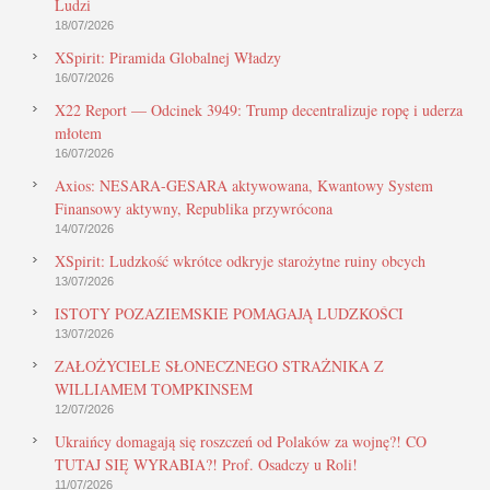
Ludzi
18/07/2026
XSpirit: Piramida Globalnej Władzy
16/07/2026
X22 Report — Odcinek 3949: Trump decentralizuje ropę i uderza
młotem
16/07/2026
Axios: NESARA-GESARA aktywowana, Kwantowy System
Finansowy aktywny, Republika przywrócona
14/07/2026
XSpirit: Ludzkość wkrótce odkryje starożytne ruiny obcych
13/07/2026
ISTOTY POZAZIEMSKIE POMAGAJĄ LUDZKOŚCI
13/07/2026
ZAŁOŻYCIELE SŁONECZNEGO STRAŻNIKA Z
WILLIAMEM TOMPKINSEM
12/07/2026
Ukraińcy domagają się roszczeń od Polaków za wojnę?! CO
TUTAJ SIĘ WYRABIA?! Prof. Osadczy u Roli!
11/07/2026