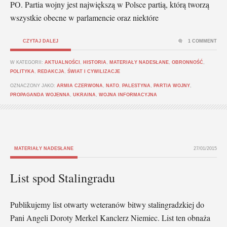
PO. Partia wojny jest największą w Polsce partią, którą tworzą
wszystkie obecne w parlamencie oraz niektóre
CZYTAJ DALEJ
1 COMMENT
W KATEGORII:
AKTUALNOŚCI
,
HISTORIA
,
MATERIAŁY NADESŁANE
,
OBRONNOŚĆ
,
POLITYKA
,
REDAKCJA
,
ŚWIAT I CYWILIZACJE
OZNACZONY JAKO:
ARMIA CZERWONA
,
NATO
,
PALESTYNA
,
PARTIA WOJNY
,
PROPAGANDA WOJENNA
,
UKRAINA
,
WOJNA INFORMACYJNA
MATERIAŁY NADESŁANE
27/01/2015
List spod Stalingradu
Publikujemy list otwarty weteranów bitwy stalingradzkiej do
Pani Angeli Doroty Merkel Kanclerz Niemiec. List ten obnaża