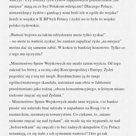
miejsce” mają za co być Polakom wdzięczni? Dlaczego Polacy,
nienawidzący żydów i gardzący nimi brali ich w ogóle do wojska?
Jeżeli w wojsku w II. RP byli Polacy i żydzi no to było to wojsko
polsko-żydowskie.
„Wartość bojowa na takim odżydzeniu może tylko zyskać”.
– no może ta wartość zyskać, bo zamiast zapędzać żyda „na miejsce”
można dać się samemu zabić. W końcu to bardziej honorowo. Tylko co
z tego ma ojczyzna?
„Ministerstwo Spraw Wojskowych nie miało zatem wyjścia. Od tego
zależał los bitwy, a za nią całej Rzeczpospolitej i Europy. Żydzi
pogodzić się z nią nie mogli. Rozdmuchano ją do rangi
ogólnoświatowego skandalu, natomiast sam obóz w Jabłonnie
przedstawiano jako rodzaj „obozu koncentracyjnego, w którym miano
rzekomo znęcać się nad Żydami.”
– Ministerstwo Spraw Wojskowych miało inne wyjście, i to bardzo
proste: nie należało brać udziału w napadaniu na Rosję i to w
niemieckim, szemranym towarzystwie. Co ciekawe, to „miano
rzekomo znęcać się nad żydami”, ale wcale się nie wypierali, że nad
„bolszewikami” się znęcali i to bez żadnych skrupułów. Czy Polacy
rozumieją, co się stało z ich systemem wartości? I kto go tak