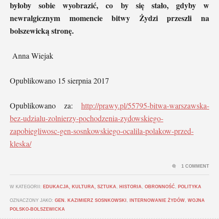
byłoby sobie wyobrazić, co by się stało, gdyby w
newralgicznym momencie bitwy Żydzi przeszli na
bolszewicką stronę.
Anna Wiejak
Opublikowano 15 sierpnia 2017
Opublikowano za:
http://prawy.pl/55795-bitwa-warszawska-
bez-udzialu-zolnierzy-pochodzenia-zydowskiego-
zapobiegliwosc-gen-sosnkowskiego-ocalila-polakow-przed-
kleska/
1 COMMENT
W KATEGORII:
EDUKACJA, KULTURA, SZTUKA
,
HISTORIA
,
OBRONNOŚĆ
,
POLITYKA
OZNACZONY JAKO:
GEN. KAZIMIERZ SOSNKOWSKI
,
INTERNOWANIE ŻYDÓW
,
WOJNA
POLSKO-BOLSZEWICKA