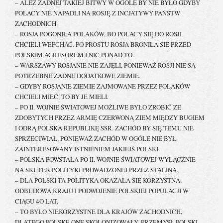
– ALEŻ ŻADNEJ TAKIEJ BITWY W OGÓLE BY NIE BYŁO GDYBY
POLACY NIE NAPADLI NA ROSJĘ Z INCJATYWY PAŃSTW
ZACHODNICH.
– ROSJA POGONIŁA POLAKÓW, BO POLACY SIĘ DO ROSJI
CHCIELI WEPCHAĆ. PO PROSTU ROSJA BRONIŁA SIĘ PRZED
POLSKIM AGRESOREM I NIC PONAD TO.
– WARSZAWY ROSJANIE NIE ZAJĘLI, PONIEWAŻ ROSJI NIE SĄ
POTRZEBNE ŻADNE DODATKOWE ZIEMIE.
– GDYBY ROSJANIE ZIEMIE ZAJMOWANE PRZEZ POLAKÓW
CHCIELI MIEĆ, TO BY JE MIELI.
– PO II. WOJNIE ŚWIATOWEJ MOŻLIWE BYŁO ZROBIĆ ZE
ZDOBYTYCH PRZEZ ARMIĘ CZERWONĄ ZIEM MIĘDZY BUGIEM
I ODRĄ POLSKA REPUBLIKĘ SSR. ZACHÓD BY SIĘ TEMU NIE
SPRZECIWIAŁ, PONIEWAŻ ZACHÓD W OGÓLE NIE BYŁ
ZAINTERESOWANY ISTNIENIEM JAKIEJŚ POLSKI.
– POLSKA POWSTAŁA PO II. WOJNIE ŚWIATOWEJ WYŁĄCZNIE
NA SKUTEK POLITYKI PROWADZONEJ PRZEZ STALINA.
– DLA POLSKI TA POLITYKA OKAZAŁA SIĘ KORZYSTNA:
ODBUDOWA KRAJU I PODWOJENIE POLSKIEJ POPULACJI W
CIĄGU 4O LAT.
– TO BYŁO NIEKORZYSTNE DLA KRAJÓW ZACHODNICH,
DLATEGO POLSKĘ ONE SKOLONIZOWAŁY, PRZEMYSŁ POLSKI