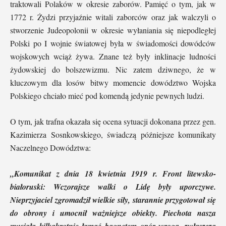
traktowali Polaków w okresie zaborów. Pamięć o tym, jak w
1772 r. Żydzi przyjaźnie witali zaborców oraz jak walczyli o
stworzenie Judeopolonii w okresie wyłaniania się niepodległej
Polski po I wojnie światowej była w świadomości dowódców
wojskowych wciąż żywa. Znane też były inklinacje ludności
żydowskiej do bolszewizmu. Nic zatem dziwnego, że w
kluczowym dla losów bitwy momencie dowództwo Wojska
Polskiego chciało mieć pod komendą jedynie pewnych ludzi.
O tym, jak trafna okazała się ocena sytuacji dokonana przez gen.
Kazimierza Sosnkowskiego, świadczą późniejsze komunikaty
Naczelnego Dowództwa:
„Komunikat z dnia 18 kwietnia 1919 r. Front litewsko-
białoruski: Wczorajsze walki o Lidę były uporczywe.
Nieprzyjaciel zgromadził wielkie siły, starannie przygotował się
do obrony i umocnił ważniejsze obiekty. Piechota nasza