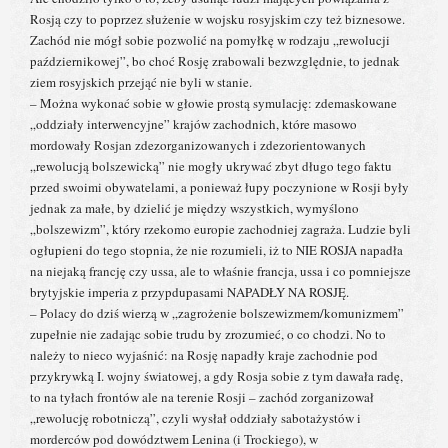
Rosją czy to poprzez służenie w wojsku rosyjskim czy też biznesowe.
Zachód nie mógł sobie pozwolić na pomyłkę w rodzaju „rewolucji
październikowej”, bo choć Rosję zrabowali bezwzględnie, to jednak
ziem rosyjskich przejąć nie byli w stanie.
– Można wykonać sobie w głowie prostą symulację: zdemaskowane
„oddziały interwencyjne” krajów zachodnich, które masowo
mordowały Rosjan zdezorganizowanych i zdezorientowanych
„rewolucją bolszewicką” nie mogły ukrywać zbyt długo tego faktu
przed swoimi obywatelami, a ponieważ łupy poczynione w Rosji były
jednak za małe, by dzielić je między wszystkich, wymyślono
„bolszewizm”, który rzekomo europie zachodniej zagraża. Ludzie byli
ogłupieni do tego stopnia, że nie rozumieli, iż to NIE ROSJA napadła
na niejaką francję czy ussa, ale to właśnie francja, ussa i co pomniejsze
brytyjskie imperia z przypdupasami NAPADŁY NA ROSJĘ.
– Polacy do dziś wierzą w „zagrożenie bolszewizmem/komunizmem”
zupełnie nie zadając sobie trudu by zrozumieć, o co chodzi. No to
należy to nieco wyjaśnić: na Rosję napadły kraje zachodnie pod
przykrywką I. wojny światowej, a gdy Rosja sobie z tym dawała radę,
to na tyłach frontów ale na terenie Rosji – zachód zorganizował
„rewolucję robotniczą”, czyli wysłał oddziały sabotażystów i
morderców pod dowództwem Lenina (i Trockiego), w