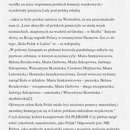
wysiłki na rzecz wspierania polskich formacji wojskowych i
oczekiwały przejścia Lidy pod polską władzę
– takie to były polskie interesy na Wschodzie, że nie przeszkadzało
nam iż „Lewe skrzydło sił polskich graniczyło ze strefą wojsk
niemieckich, skupionych na wschód od Grodna – w Skidlu.” Innymi
słowy, na Rosję napadli Polacy w towarzystwie Niemców. Zaś co do
tego „Koła Polek w Lidzie” to – za wikipedią:
„W połowie listopada na plebanii kościoła parafialnego odbyło się
pierwsze zebranie, w którym uczestniczyły: Maria Szukiewiczowa,
Helena Roszkowska, Maria Grebowa, Maria Szkopówna, Jadwiga
Szkopówna, Wincentyna Skawińska, Czesława Mejłunowa, Maria
Lubowicka i Dominika Iwaszkiewiczówna. Został wówczas wybrany
zarząd Koła w składzie: Maria Szukiewiczowa − prezeska, Helena
Roszkowska − wiceprezeska, Maria Grebowa − druga wiceprezeska,
Jadwiga Szkopówna − sekretarka i Wincentyna Skawińska −
skarbniczka[2].
Głównym celem Koła Polek miało być niesienie pomocy materialnej i
moralnej formującym się w Lidzie polskim oddziałom wojskowym.”
Czyli dziesięć kobiet konspirowało NA PLEBANII. Czy pleban mógł
robić cokolwiek samodzielnie, jako Polak? Odpowiedź jest: NIE.
Pleban, jako podległy watykański zawsze i wszędzie realizuje politykę