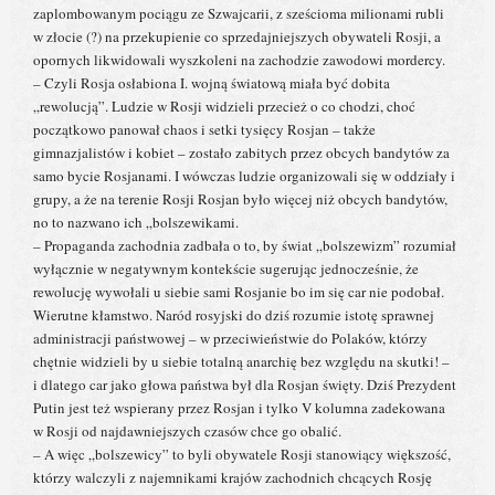
zaplombowanym pociągu ze Szwajcarii, z sześcioma milionami rubli
w złocie (?) na przekupienie co sprzedajniejszych obywateli Rosji, a
opornych likwidowali wyszkoleni na zachodzie zawodowi mordercy.
– Czyli Rosja osłabiona I. wojną światową miała być dobita
„rewolucją”. Ludzie w Rosji widzieli przecież o co chodzi, choć
początkowo panował chaos i setki tysięcy Rosjan – także
gimnazjalistów i kobiet – zostało zabitych przez obcych bandytów za
samo bycie Rosjanami. I wówczas ludzie organizowali się w oddziały i
grupy, a że na terenie Rosji Rosjan było więcej niż obcych bandytów,
no to nazwano ich „bolszewikami.
– Propaganda zachodnia zadbała o to, by świat „bolszewizm” rozumiał
wyłącznie w negatywnym kontekście sugerując jednocześnie, że
rewolucję wywołali u siebie sami Rosjanie bo im się car nie podobał.
Wierutne kłamstwo. Naród rosyjski do dziś rozumie istotę sprawnej
administracji państwowej – w przeciwieństwie do Polaków, którzy
chętnie widzieli by u siebie totalną anarchię bez względu na skutki! –
i dlatego car jako głowa państwa był dla Rosjan święty. Dziś Prezydent
Putin jest też wspierany przez Rosjan i tylko V kolumna zadekowana
w Rosji od najdawniejszych czasów chce go obalić.
– A więc „bolszewicy” to byli obywatele Rosji stanowiący większość,
którzy walczyli z najemnikami krajów zachodnich chcących Rosję