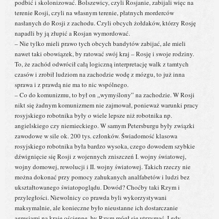
podbić i skolonizować. Bolszewicy, czyli Rosjanie, zabijali więc na
terenie Rosji, czyli na własnym terenie, płatnych morderców
nasłanych do Rosji z zachodu. Czyli obcych żołdaków, którzy Rosję
napadli by ją złupić a Rosjan wymordować.
– Nie tylko mieli prawo tych obcych bandytów zabijać, ale mieli
nawet taki obowiązek, by ratować swój kraj – Rosję i swoje rodziny.
To, że zachód odwrócił całą logiczną interpretację walk z tamtych
czasów i zrobił ludziom na zachodzie wodę z mózgu, to już inna
sprawa i z prawdą nie ma to nic wspólnego.
– Co do komunizmu, to był on „wymyślony” na zachodzie. W Rosji
nikt się żadnym komunizmem nie zajmował, ponieważ warunki pracy
rosyjskiego robotnika były o wiele lepsze niż robotnika np.
angielskiego czy niemieckiego. W samym Petersburgu były związki
zawodowe w sile ok. 200 tys. członków. Świadomość klasowa
rosyjskiego robotnika była bardzo wysoka, czego dowodem szybkie
dźwignięcie się Rosji z wojennych zniszczeń I. wojny światowej,
wojny domowej, rewolucji i II. wojny światowej. Takich rzeczy nie
można dokonać przy pomocy zahukanych analfabetów i ludzi bez
ukształtowanego światopoglądu. Dowód? Choćby taki Rzym i
przyległości. Niewolnicy co prawda byli wykorzystywani
maksymalnie, ale konieczne było nieustanne ich dostarczanie
agresjami na kraje ościenne, by Rzym mógł się utrzymać. I gdy