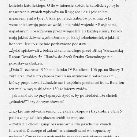
kościoła katolickiego. O ile w interesie kościoła katolickiego było
rozszerzenie swoich wpływów na Rosję (co i dziś jest celem
niezmiennym) o tyle Polska, po latach zaborów powinna była
wzmacniać swoją państwowość, a nie robić wojenki z Rosjanami,
napadanymi i osaczanymi przez wrogie kraje z każdej strony. Polacy
mają jakieś dziwne wyobrażenie o polskiej szlachetności, o jakimś
honorze. Jest to zupełnie pozbawione podstaw.
„Żydzi spiskowali z bolszewikami na długo przed Bitwą Warszawską
Raport Dowódcy 5p. Ułanów do Szefa Sztabu Generalnego nie
pozostawia złudzeń:
„Dnia 21 czerwca 1920 na odcinku IV Batalionu 106 pp. na Słuczy 3
żołnierze, żydzi przyłapani zostali na rozmowie z bolszewikami,
którzy proponowali zdradzić nas i wspólnie przełamać front. Batalion
ten miał w swym składzie 130 żołnierzy żydów.”
– jak namówiono przyłapanych żydów, by powiedzieli, że chcieli
„zdradzić”? czy dobrym słowem?
„Trzykrotnie odważni semici uciekali z okopów i trzykrotnie ułani 5
pułku zapędzali ich płazem szabli na miejsce.”
– żydzi nie chcieli ginąć bezsensownie dla jakichś nie swoich
interesów. Dlaczego ci „ułani” nie stanęli sami w okopach, by
walczyć? Czy rodziny tych żydów zapędzonych płazem szabli „na