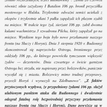
również silnie zażydzony I Batalion 106 pp. bronił przyczółka
mostowego w Hulsku. Trzykrotnie odważni semici uciekali z
okopów i trzykrotnie ułani 5 pułku zapędzali ich płazem szabli
na miejsce. W trakcie tego żyd, sierżant 106 pp. zabił dwoma
kulami wachmistrza 3 szwadronu Pilcha, który zapędzał go na
miejsce. Wynikiem tego boju było nowe przełamanie naszego
frontu (na Słuczy i Horyni). Dnia 3 sierpnia 1920 r. Budionnyj
skoncentrował się naprzeciwko Ostroga, bronionego przez
oddziały 106 pp., do którego powróciła tymczasem większość
żydów — dezerterów. Dnia czwartego o świcie garnizon
Ostroga bez strzału, nie napierany przez bolszewików, panicznie
wycofał się z miasta. Bolszewicy mimo trudnej przeprawy,
przeszli Horyń i wyruszyli na Zdołbunowo”.
„Z faktów
przytoczonych wypływa, że przepełniony żydami 106 pp. służył
ulubionym punktem ataku dla Budionnego i dwukrotnie
odegrał fatalną rolę bezpośredniej przyczyny przełamania
naszego frontu (na Słuczy i Horyni). Dane powyższe są w