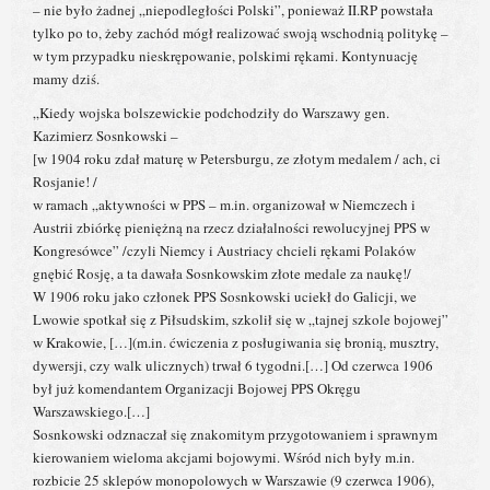
– nie było żadnej „niepodległości Polski”, ponieważ II.RP powstała
tylko po to, żeby zachód mógł realizować swoją wschodnią politykę –
w tym przypadku nieskrępowanie, polskimi rękami. Kontynuację
mamy dziś.
„Kiedy wojska bolszewickie podchodziły do Warszawy gen.
Kazimierz Sosnkowski –
[w 1904 roku zdał maturę w Petersburgu, ze złotym medalem / ach, ci
Rosjanie! /
w ramach „aktywności w PPS – m.in. organizował w Niemczech i
Austrii zbiórkę pieniężną na rzecz działalności rewolucyjnej PPS w
Kongresówce” /czyli Niemcy i Austriacy chcieli rękami Polaków
gnębić Rosję, a ta dawała Sosnkowskim złote medale za naukę!/
W 1906 roku jako członek PPS Sosnkowski uciekł do Galicji, we
Lwowie spotkał się z Piłsudskim, szkolił się w „tajnej szkole bojowej”
w Krakowie, […](m.in. ćwiczenia z posługiwania się bronią, musztry,
dywersji, czy walk ulicznych) trwał 6 tygodni.[…] Od czerwca 1906
był już komendantem Organizacji Bojowej PPS Okręgu
Warszawskiego.[…]
Sosnkowski odznaczał się znakomitym przygotowaniem i sprawnym
kierowaniem wieloma akcjami bojowymi. Wśród nich były m.in.
rozbicie 25 sklepów monopolowych w Warszawie (9 czerwca 1906),