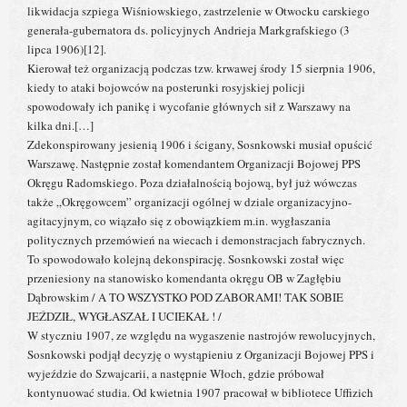
likwidacja szpiega Wiśniowskiego, zastrzelenie w Otwocku carskiego
generała-gubernatora ds. policyjnych Andrieja Markgrafskiego (3
lipca 1906)[12].
Kierował też organizacją podczas tzw. krwawej środy 15 sierpnia 1906,
kiedy to ataki bojowców na posterunki rosyjskiej policji
spowodowały ich panikę i wycofanie głównych sił z Warszawy na
kilka dni.[…]
Zdekonspirowany jesienią 1906 i ścigany, Sosnkowski musiał opuścić
Warszawę. Następnie został komendantem Organizacji Bojowej PPS
Okręgu Radomskiego. Poza działalnością bojową, był już wówczas
także „Okręgowcem” organizacji ogólnej w dziale organizacyjno-
agitacyjnym, co wiązało się z obowiązkiem m.in. wygłaszania
politycznych przemówień na wiecach i demonstracjach fabrycznych.
To spowodowało kolejną dekonspirację. Sosnkowski został więc
przeniesiony na stanowisko komendanta okręgu OB w Zagłębiu
Dąbrowskim / A TO WSZYSTKO POD ZABORAMI! TAK SOBIE
JEŹDZIŁ, WYGŁASZAŁ I UCIEKAŁ ! /
W styczniu 1907, ze względu na wygaszenie nastrojów rewolucyjnych,
Sosnkowski podjął decyzję o wystąpieniu z Organizacji Bojowej PPS i
wyjeździe do Szwajcarii, a następnie Włoch, gdzie próbował
kontynuować studia. Od kwietnia 1907 pracował w bibliotece Uffizich