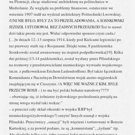
we Florencji, chcąc studiować architekturę na politechnice w
Mediolanie. Ze względu na problemy finansowe, ostatecznie we
wrześniu 1907 trafił na wydział architektury Politechniki Lwowskiej.
/UNI NIE BYŁO, BYŁY ZA TO PRZEŚLADOWANIA, A SOSNKOWSKI
JEŹDZIŁ I STUDIOWAŁ BEZ ŻADNYCH PRZESZKÓD Toż to nawet
dziś takie proste nie jest. Widać odpowiedni sponsor czyni cuda./
[…]w dniach 12–13 sierpnia 1914, kiedy pod Kielcami legioniści po
raz pierwszy starli się z Rosjanami. Dzięki temu, 8 października
Sosnkowski został awansowany na stopień podpułkownika[19]. Kilka
dni później (13-14 października), został wysłany przez Piłsudskiego
na rozmowy z przedstawicielami niemieckiego wywiadu wojskowego
(m.in. z pułkownikiem Erichem Ludendorffem). Był także łącznikiem
Komendanta z Naczelnym Dowództwem wojsk austro-węgierskich
znajdującym się w Cieszynie. /A WIĘC NIE WAŻNE Z KIM, BYLE
PRZECIW ROSJI – i to ma być polski bohater narodowy????/
– obawiając się, iż żołnierze żydowskiego pochodzenia przejdą na
stronę wroga wydał taki rozkaz:”
– a przecież cały skład oficerski w wojsku II.RP był
niemieckiego(żydowskiego?) sznytu! Innych usunął z wojska
Piłsudski. Przeciwnicy „sanacji” byli więzieni i torturowani w Berezie
Kartuskiej, a za powód podano, że są „komunistami”, „żydami” itp.
Ale chodziło tylko o to, żeby usunąć ludzi mających powiązania z