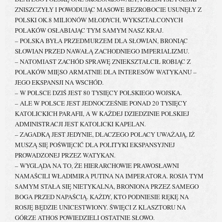
ZNISZCZYŁY I POWODUJĄC MASOWE BEZROBOCIE USUNĘŁY Z
POLSKI OK.8 MILIONÓW MŁODYCH, WYKSZTAŁCONYCH
POLAKÓW OSŁABIAJĄC TYM SAMYM NASZ KRAJ.
– POLSKA BYŁA PRZEDMURZEM DLA SŁOWIAN, BRONIĄC
SŁOWIAN PRZED NAWAŁĄ ZACHODNIEGO IMPERIALIZMU.
– NATOMIAST ZACHÓD SPRAWĘ ZNIEKSZTAŁCIŁ ROBIĄC Z
POLAKÓW MIĘSO ARMATNIE DLA INTERESÓW WATYKANU –
JEGO EKSPANSJI NA WSCHÓD.
– W POLSCE DZIŚ JEST 80 TYSIĘCY POLSKIEGO WOJSKA.
– ALE W POLSCE JEST JEDNOCZEŚNIE PONAD 20 TYSIĘCY
KATOLICKICH PARAFII, A W KAŻDEJ DZIEDZINIE POLSKIEJ
ADMINISTRACJI JEST KATOLICKI KAPELAN.
– ZAGADKĄ JEST JEDYNIE, DLACZEGO POLACY UWAŻAJĄ, IŻ
MUSZĄ SIĘ POŚWIĘCIĆ DLA POLITYKI EKSPANSYJNEJ
PROWADZONEJ PRZEZ WATYKAN.
– WYGLĄDA NA TO, ŻE HIERARCHOWIE PRAWOSŁAWNI
NAMAŚCILI WŁADIMIRA PUTINA NA IMPERATORA. ROSJA TYM
SAMYM STAŁA SIĘ NIETYKALNA, BRONIONA PRZEZ SAMEGO
BOGA PRZED NAPAŚCIĄ. KAŻDY, KTO PODNIESIE RĘKĘ NA
ROSJĘ BĘDZIE UNICESTWIONY. ŚWIĘCI Z KLASZTORU NA
GÓRZE ATHOS POWIEDZIELI OSTATNIE SŁOWO.