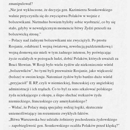
zmanipulował?
„Nie jest wykluczone, że decyzja gen. Kazimierza Sosnkowskiego
walnie przyczyniła się do zwycięstwa Polaków w wojnie z
bolszewikami. Nietrudno bowiem byłoby sobie wyobrazić, co by się
stało, gdyby w newralgicznym momencie bitwy Żydzi przeszli na
bolszewicką stronę.”
– Polacy nad żadnymi bolszewikami nie zwyciężyli. Po prostu
Rosjanie, osłabieni I. wojną światową, rewolucją październikową i
wojną domową nie mieli w tym żadnego interesu, by poświęcając
życie ocalałych w pożogach ludzi, dobić Polaków, których uważali za
Braci Słowian. W Rosji było wielu żydów ale niekoniecznie wśród
„bolszewików”, bo tymi byli przeważnie Rosjanie, jako większość
(bolsze) w swoim kraju. Natomiast żydów było bardzo dużo wśród
„przyjaciół” II. RP, czyli w niemieckiej, francuskiej czy angielskiej
administracji i ich rządach. Co to był za sens szkalować polskiego
żyda uciekającego z okopu, a ślepo słuchać rozkazów żyda
niemieckiego, francuskiego czy amerykańskiego?
– Widać, że Polacy mają specjalny rodzaj logiki, skutecznie
uniemożliwiający im rozumienie zwykłych faktów.
„Bitwa Warszawska bez udziału żołnierzy pochodzenia żydowskiego
– zapobiegliwość gen. Sosnkowskiego ocaliła Polaków przed klęską?”