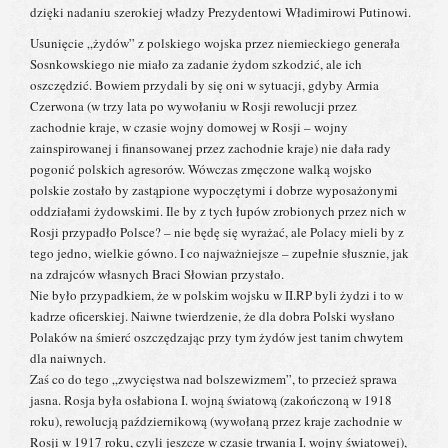
dzięki nadaniu szerokiej władzy Prezydentowi Władimirowi Putinowi.
Usunięcie „żydów” z polskiego wojska przez niemieckiego generała
Sosnkowskiego nie miało za zadanie żydom szkodzić, ale ich
oszczędzić. Bowiem przydali by się oni w sytuacji, gdyby Armia
Czerwona (w trzy lata po wywołaniu w Rosji rewolucji przez
zachodnie kraje, w czasie wojny domowej w Rosji – wojny
zainspirowanej i finansowanej przez zachodnie kraje) nie dała rady
pogonić polskich agresorów. Wówczas zmęczone walką wojsko
polskie zostało by zastąpione wypoczętymi i dobrze wyposażonymi
oddziałami żydowskimi. Ile by z tych łupów zrobionych przez nich w
Rosji przypadło Polsce? – nie będę się wyrażać, ale Polacy mieli by z
tego jedno, wielkie gówno. I co najważniejsze – zupełnie słusznie, jak
na zdrajców własnych Braci Słowian przystało.
Nie było przypadkiem, że w polskim wojsku w II.RP byli żydzi i to w
kadrze oficerskiej. Naiwne twierdzenie, że dla dobra Polski wysłano
Polaków na śmierć oszczędzając przy tym żydów jest tanim chwytem
dla naiwnych.
Zaś co do tego „zwycięstwa nad bolszewizmem”, to przecież sprawa
jasna. Rosja była osłabiona I. wojną światową (zakończoną w 1918
roku), rewolucją październikową (wywołaną przez kraje zachodnie w
Rosji w 1917 roku, czyli jeszcze w czasie trwania I. wojny światowej),