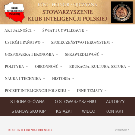
AKTUALNOŚCI
ŚWIAT I CYWILIZACJE
USTRÓJ I PAŃSTWO
SPOŁECZEŃSTWO I EKOSYSTEM
GOSPODARKA I EKONOMIA
SPRAWIEDLIWOŚĆ
POLITYKA
OBRONNOŚĆ
EDUKACJA, KULTURA, SZTUKA
NAUKA I TECHNIKA
HISTORIA
POCZET INTELIGENCJI POLSKIEJ
INNE TEMATY
STRONA GŁÓWNA
O STOWARZYSZENIU
AUTORZY
STANOWISKO KIP
KSIĄŻKI
WIDEO
KONTAKT
KLUB INTELIGENCJI POLSKIEJ
26/08/2017