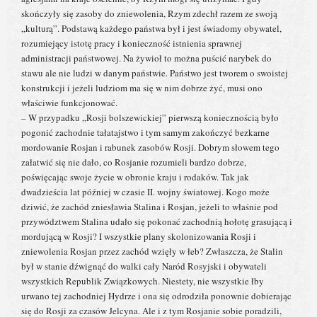
skończyły się zasoby do zniewolenia, Rzym zdechł razem ze swoją
„kulturą”. Podstawą każdego państwa był i jest świadomy obywatel,
rozumiejący istotę pracy i konieczność istnienia sprawnej
administracji państwowej. Na żywioł to można puścić narybek do
stawu ale nie ludzi w danym państwie. Państwo jest tworem o swoistej
konstrukcji i jeżeli ludziom ma się w nim dobrze żyć, musi ono
właściwie funkcjonować.
– W przypadku „Rosji bolszewickiej” pierwszą koniecznością było
pogonić zachodnie tałatajstwo i tym samym zakończyć bezkarne
mordowanie Rosjan i rabunek zasobów Rosji. Dobrym słowem tego
załatwić się nie dało, co Rosjanie rozumieli bardzo dobrze,
poświęcając swoje życie w obronie kraju i rodaków. Tak jak
dwadzieścia lat później w czasie II. wojny światowej. Kogo może
dziwić, że zachód zniesławia Stalina i Rosjan, jeżeli to właśnie pod
przywództwem Stalina udało się pokonać zachodnią hołotę grasującą i
mordującą w Rosji? I wszystkie plany skolonizowania Rosji i
zniewolenia Rosjan przez zachód wzięły w łeb? Zwłaszcza, że Stalin
był w stanie dźwignąć do walki cały Naród Rosyjski i obywateli
wszystkich Republik Związkowych. Niestety, nie wszystkie łby
urwano tej zachodniej Hydrze i ona się odrodziła ponownie dobierając
się do Rosji za czasów Jelcyna. Ale i z tym Rosjanie sobie poradzili,