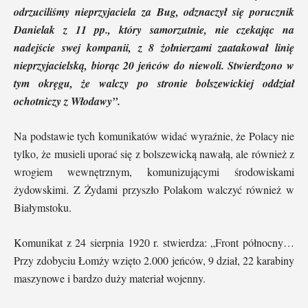
odrzuciliśmy nieprzyjaciela za Bug, odznaczył się porucznik
Danielak z 11 pp., który samorzutnie, nie czekając na
nadejście swej kompanii, z 8 żołnierzami zaatakował linię
nieprzyjacielską, biorąc 20 jeńców do niewoli. Stwierdzono w
tym okręgu, że walczy po stronie bolszewickiej oddział
ochotniczy z Włodawy”.
Na podstawie tych komunikatów widać wyraźnie, że Polacy nie
tylko, że musieli uporać się z bolszewicką nawałą, ale również z
wrogiem wewnętrznym, komunizującymi środowiskami
żydowskimi. Z Żydami przyszło Polakom walczyć również w
Białymstoku.
Komunikat z 24 sierpnia 1920 r. stwierdza: „Front północny…
Przy zdobyciu Łomży wzięto 2.000 jeńców, 9 dział, 22 karabiny
maszynowe i bardzo duży materiał wojenny.