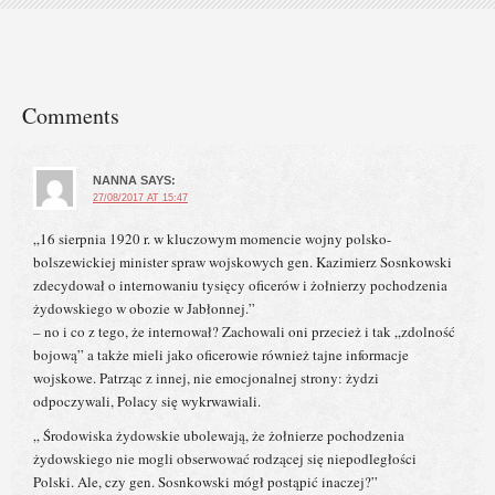
Comments
NANNA
SAYS:
27/08/2017 AT 15:47
„16 sierpnia 1920 r. w kluczowym momencie wojny polsko-
bolszewickiej minister spraw wojskowych gen. Kazimierz Sosnkowski
zdecydował o internowaniu tysięcy oficerów i żołnierzy pochodzenia
żydowskiego w obozie w Jabłonnej.”
– no i co z tego, że internował? Zachowali oni przecież i tak „zdolność
bojową” a także mieli jako oficerowie również tajne informacje
wojskowe. Patrząc z innej, nie emocjonalnej strony: żydzi
odpoczywali, Polacy się wykrwawiali.
„ Środowiska żydowskie ubolewają, że żołnierze pochodzenia
żydowskiego nie mogli obserwować rodzącej się niepodległości
Polski. Ale, czy gen. Sosnkowski mógł postąpić inaczej?”