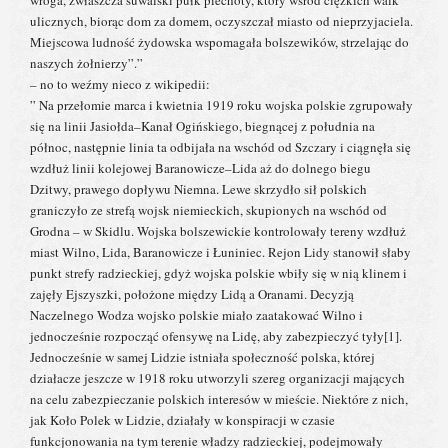
wroga, zwłaszcza suwalski pułk piechoty, który wśród ciężkich walk
ulicznych, biorąc dom za domem, oczyszczał miasto od nieprzyjaciela.
Miejscowa ludność żydowska wspomagała bolszewików, strzelając do
naszych żołnierzy”.”
– no to weźmy nieco z wikipedii:
” Na przełomie marca i kwietnia 1919 roku wojska polskie zgrupowały
się na linii Jasiołda–Kanał Ogińskiego, biegnącej z południa na
północ, następnie linia ta odbijała na wschód od Szczary i ciągnęła się
wzdłuż linii kolejowej Baranowicze–Lida aż do dolnego biegu
Dzitwy, prawego dopływu Niemna. Lewe skrzydło sił polskich
graniczyło ze strefą wojsk niemieckich, skupionych na wschód od
Grodna – w Skidlu. Wojska bolszewickie kontrolowały tereny wzdłuż
miast Wilno, Lida, Baranowicze i Łuniniec. Rejon Lidy stanowił słaby
punkt strefy radzieckiej, gdyż wojska polskie wbiły się w nią klinem i
zajęły Ejszyszki, położone między Lidą a Oranami. Decyzją
Naczelnego Wodza wojsko polskie miało zaatakować Wilno i
jednocześnie rozpocząć ofensywę na Lidę, aby zabezpieczyć tyły[1].
Jednocześnie w samej Lidzie istniała społeczność polska, której
działacze jeszcze w 1918 roku utworzyli szereg organizacji mających
na celu zabezpieczanie polskich interesów w mieście. Niektóre z nich,
jak Koło Polek w Lidzie, działały w konspiracji w czasie
funkcjonowania na tym terenie władzy radzieckiej, podejmowały