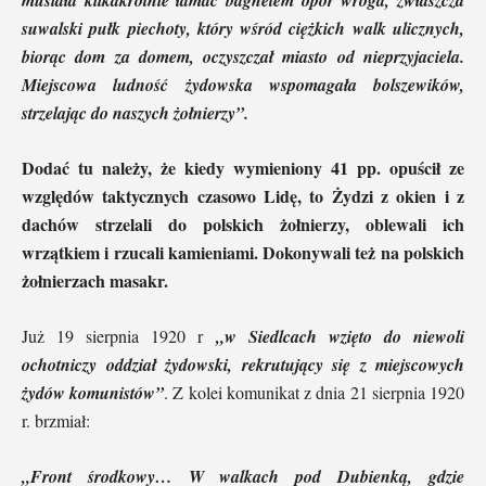
musiała kilkakrotnie łamać bagnetem opór wroga, zwłaszcza
suwalski pułk piechoty, który wśród ciężkich walk ulicznych,
biorąc dom za domem, oczyszczał miasto od nieprzyjaciela.
Miejscowa ludność żydowska wspomagała bolszewików,
strzelając do naszych żołnierzy”.
Dodać tu należy, że kiedy wymieniony 41 pp. opuścił ze
względów taktycznych czasowo Lidę, to Żydzi z okien i z
dachów strzelali do polskich żołnierzy, oblewali ich
wrzątkiem i rzucali kamieniami. Dokonywali też na polskich
żołnierzach masakr.
Już 19 sierpnia 1920 r
„w Siedlcach wzięto do niewoli
ochotniczy oddział żydowski, rekrutujący się z miejscowych
żydów komunistów”
. Z kolei komunikat z dnia 21 sierpnia 1920
r. brzmiał:
„Front środkowy… W walkach pod Dubienką, gdzie