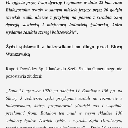
Po zajęciu przez 1-szą dywizję Legionów w dniu 22 bm. rano
Białegostoku trwały w samym mieście jeszcze przez 20 godzin
zaciekłe walki uliczne z przybyłą na pomoc z Grodna 55-ą
dywizją sowiecką i miejscową ludnością żydowską, która
wydatnie zasilała szeregi bolszewickie”.
Żydzi spiskowali z bolszewikami na długo przed Bitwą
Warszawską
Raport Dowódcy 5p. Ułanów do Szefa Sztabu Generalnego nie
pozostawia złudzeń:
„Dnia 21 czerwca 1920 na odcinku IV Batalionu 106 pp. na
Słuczy 3 żołnierze, żydzi przyłapani zostali na rozmowie z
bolszewikami, którzy proponowali zdradzić nas i wspólnie
przełamać front. Batalion ten miał w swym składzie 130
żołnierzy żydów. Dwóch żydów z wyroku Sądu Doraźnego,
zostało rozstrzelanych, trzeci ułaskawiony”. „Dnia 26 czerwca