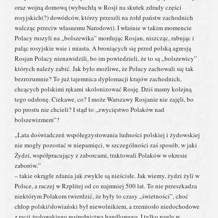
oraz wojną domową (wybuchłą w Rosji na skutek zdrady części
rosyjskich(?) dowódców, którzy przeszli na żołd państw zachodnich
walcząc przeciw własnemu Narodowi). I właśnie w takim momencie
Polacy ruszyli na „bolszewika” mordując Rosjan, niszcząc, rabując i
paląc rosyjskie wsie i miasta. A broniących się przed polską agresją
Rosjan Polacy nienawidzili, bo im powiedzieli, że to są „bolszewicy”
których należy zabić. Jak było możliwe, że Polacy zachowali się tak
bezrozumnie? To już tajemnica dyplomacji krajów zachodnich,
chcących polskimi rękami skolonizować Rosję. Dziś mamy kolejną
tego odsłonę. Ciekawe, co? I może Warszawy Rosjanie nie zajęli, bo
po prostu nie chcieli? I stąd to „zwycięstwo Polaków nad
bolszewizmem”?
„Lata doświadczeń współegzystowania ludności polskiej i żydowskiej
nie mogły pozostać w niepamięci, w szczególności zaś sposób, w jaki
Żydzi, współpracujący z zaborcami, traktowali Polaków w okresie
zaborów.”
– takie okrągłe zdania jak zwykle są nieścisłe. Jak wiemy, żydzi żyli w
Polsce, a raczej w Rzplitej od co najmniej 500 lat. To nie przeszkadza
niektórym Polakom twierdzić, że były to czasy „świetności”, choć
chłop polski/słowiański był niewolnikiem, a rzemiosło niedochodowe
z racji żydowskiego pośrednictwa handlowego. I tylko nagle w