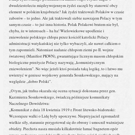
dwudziestoleciu międzywojennym żydzi zaczęli by stanowić obcy
element w polskim krajobrazie? Jak żydzi traktowali Polaków w czasie
zaborów – to jedno. Ale jak traktowali siebie nawzajem Polacy w tym
samym czasie – to już inna historia. Polak Polakowi bratem nie był,
chyba, że w interesach – ha ha! Wielowiekowe upodlenie i
zniewolenie polskiego chłopa przez kościół katolicki Polacy
administracji watykańskiej nie tylko wybaczyli, ale nawet całkiem o
tym zapomnieli. Natomiast nadanie chłopom ziemi po II. wojnie
światowej (Manifest PKWN), gwarantujące licznym masom chłopskim
biologiczne przeżycie Polacy nazywają „komunistycznym
zniewoleniem”. No więc jeżeli ktoś posiada taką logikę, to i łatwo mu
uwierzyć w geniusz wojskowy generała Sosnkowskiego, mający na
względzie „dobro Polski”.
„O tym, jak trafna okazała się ocena sytuacji dokonana przez gen.
Kazimierza Sosnkowskiego, świadczą późniejsze komunikaty
Naczelnego Dowództwa:
„Komunikat z dnia 18 kwietnia 1919 r. Front litewsko-białoruski:
Wczorajsze walki o Lidę były uporczywe. Nieprzyjaciel zgromadził
wielkie siły, starannie przygotował się do obrony i umocnił ważniejsze
obiekty. Piechota nasza musiała kilkakrotnie łamać bagnetem opór