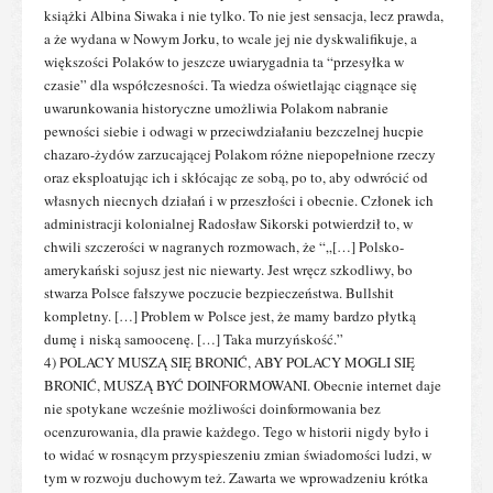
książki Albina Siwaka i nie tylko. To nie jest sensacja, lecz prawda,
a że wydana w Nowym Jorku, to wcale jej nie dyskwalifikuje, a
większości Polaków to jeszcze uwiarygadnia ta “przesyłka w
czasie” dla współczesności. Ta wiedza oświetlając ciągnące się
uwarunkowania historyczne umożliwia Polakom nabranie
pewności siebie i odwagi w przeciwdziałaniu bezczelnej hucpie
chazaro-żydów zarzucającej Polakom różne niepopełnione rzeczy
oraz eksploatując ich i skłócając ze sobą, po to, aby odwrócić od
własnych niecnych działań i w przeszłości i obecnie. Członek ich
administracji kolonialnej Radosław Sikorski potwierdził to, w
chwili szczerości w nagranych rozmowach, że “„[…] Polsko-
amerykański sojusz jest nic niewarty. Jest wręcz szkodliwy, bo
stwarza Polsce fałszywe poczucie bezpieczeństwa. Bullshit
kompletny. […] Problem w Polsce jest, że mamy bardzo płytką
dumę i niską samoocenę. […] Taka murzyńskość.”
4) POLACY MUSZĄ SIĘ BRONIĆ, ABY POLACY MOGLI SIĘ
BRONIĆ, MUSZĄ BYĆ DOINFORMOWANI. Obecnie internet daje
nie spotykane wcześnie możliwości doinformowania bez
ocenzurowania, dla prawie każdego. Tego w historii nigdy było i
to widać w rosnącym przyspieszeniu zmian świadomości ludzi, w
tym w rozwoju duchowym też. Zawarta we wprowadzeniu krótka