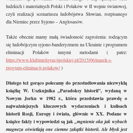
ludzkich i materialnych Polski i Polaków w II wojnie światowej,
czyli realizacji scenariusza ludobójstwa Słowian, rozpisanego
dla Niemiec przez Syjono – Anglosasów.
Także obecnie mamy małą świadomość zagrożenia: rodzącym
się ludobójczym syjono-banderyzmem na Ukrainie i programem
eliminacji Polaków innymi metodami ( patrz:
https://www.klubinteligencjipolskiej.pl/2015/06/marek-s-
program-eliminacji-polakow/
)
Dlatego też gorąco polecamy do przestudiowania niezwykłą
książkę W. Uszkujnika „Paradoksy historii”, wydaną w
Nowym Jorku w 1982 r., która przedstawia prawdę o
najważniejszych kluczowych wydarzeniach i kulisach
historii Rosji, Europy i świata, głównie w XX. Podane w
książce fakty i wypowiedzi są jak
„
mgnienie oka jak wybuch
magnezu oświe­tlają one ciemne zakątki historii. Ale błysk jest