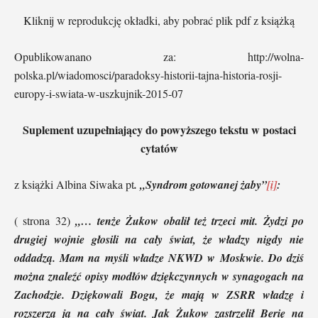
Kliknij w reprodukcję okładki, aby pobrać plik pdf z książką
Opublikowanano za: http://wolna-
polska.pl/wiadomosci/paradoksy-historii-tajna-historia-rosji-
europy-i-swiata-w-uszkujnik-2015-07
Suplement uzupełniający do powyższego tekstu w postaci
cytatów
z książki Albina Siwaka pt
. „Syndrom gotowanej żaby”
[i]
:
( strona 32)
„… tenże Żukow obalił też trzeci mit. Żydzi po
drugiej wojnie głosili na cały świat, że władzy nigdy nie
oddadzą. Mam na myśli władze NKWD w Moskwie. Do dziś
można znaleźć opisy modłów dziękczynnych w synagogach na
Zachodzie. Dziękowali Bogu, że mają w ZSRR władzę i
rozszerzą ją na cały świat. Jak Żukow zastrzelił Berię na