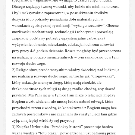
Dlatego rządzący tworzą warunki, aby ludzie nie mieli na to czasu
i byli maksymalnie zapracowani, w poszukiwaniu środków
dożycia i/lub potrzeby posiadania dóbr materialnych, w
warunkach egoistycznej rywalizacji “wyścigu szczurów”. Obecne
możliwości mechanizacji, technologii i robotyzacji pozwalają
zaspokoić podstawy potrzeby egzystencjalne człowieka (
wyżywienie, ubranie, mieszkanie, edukacja i ochrona zdrowia)
przy pracy 4-6 godzin dziennie. Reszta mogłaby być przeznaczona
na realizację potrzeb niematerialnych w tym samorozwoju, w tym
rozwoju duchowego.
2) Religie służą przede wszystkim władzy świeckiej nad ludźmi, a
nie realizacji rozwoju duchowego: są trochę jak “drogowskaz”,
który wskazuje wiernym drogę, którą mają chodzić, ale
funkcjonariusze tych religii tą drogą rzadko chodzą, aby dawać
przykład. Ma Pani rację w tym co Pani pisze o relacjach między
Bogiem a człowiekiem, ale muszą ludzie nabrać odwagi, która
przychodzi razem z wiedzą, że kontaktować z Bogiem mogą bez
żadnych pośredników i nie zaganiani do świątyń, lecz tam gdzie
żyją, a najlepiej wśród żywej przyrody.
3) Książka Uszkujnika “Paradoksy historii” prezentuje bardzo
ważną wiedzę z “lotu ptaka”, potwierdzoną i uzupełnioną przez