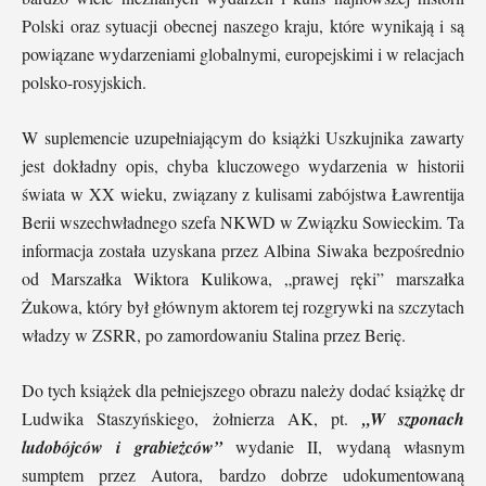
Polski oraz sytuacji obecnej naszego kraju, które wynikają i są
powiązane wydarzeniami globalnymi, europejskimi i w relacjach
polsko-rosyjskich.
W suplemencie uzupełniającym do książki Uszkujnika zawarty
jest dokładny opis, chyba kluczowego wydarzenia w historii
świata w XX wieku, związany z kulisami zabójstwa Ławrentija
Berii wszechwładnego szefa NKWD w Związku Sowieckim. Ta
informacja została uzyskana przez Albina Siwaka bezpośrednio
od Marszałka Wiktora Kulikowa, „prawej ręki” marszałka
Żukowa, który był głównym aktorem tej rozgrywki na szczytach
władzy w ZSRR, po zamordowaniu Stalina przez Berię.
Do tych książek dla pełniejszego obrazu należy dodać książkę dr
Ludwika Staszyńskiego, żołnierza AK, pt.
„W szponach
ludobójców i grabieżców”
wydanie II, wydaną własnym
sumptem przez Autora, bardzo dobrze udokumentowaną