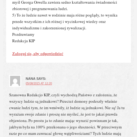
myśl Georga Orwella zawiera sedno kształtowania świadomości
zbiorowej i programowania ludzi.
5) To że ludzie nawet w rodzinie maja różne poglądy, to wynika
przede wszystkim z ich różnej i wycinkowej wiedzy oraz
indywidualizmu i zakorzenionej rywalizacji.
Pozdrawiamy
Redakcja KIP
Zaloguj się, aby odpowiedzieć
NANA
SAYS:
05/08/2015 AT 12:20
Szanowna Redakcjo KIP, czyli wychodzą Państwo z założenia, że
wszyscy ludzie są jednakowi? Przecież demony podeszły właśnie
cwanie ludzi tym, że im wmówiły, iż ludzie są jednakowi. Nie są! Ja tu
wyrażam swoje zdanie i proszę nie myśleć, że jest to jakaś prawda
objawiona. Po prostu ja to zdanie mając wyrazić powinnam je tak,
jakbym była na 100% przekonana o jego słuszności. W przeciwnym
razie po co mam zawracać głowę wątpliwościami? Tych ludzie mają