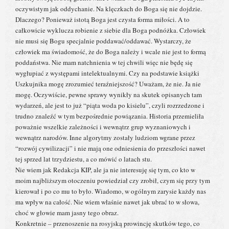
oczywistym jak oddychanie. Na klęczkach do Boga się nie dojdzie.
Dlaczego? Ponieważ istotą Boga jest czysta forma miłości. A to
całkowicie wyklucza robienie z siebie dla Boga podnóżka. Człowiek
nie musi się Bogu specjalnie poddawać/oddawać. Wystarczy, że
człowiek ma świadomość, że do Boga należy i wcale nie jest to formą
poddaństwa. Nie mam natchnienia w tej chwili więc nie będę się
wygłupiać z występami intelektualnymi. Czy na podstawie książki
Uszkujnika mogę zrozumieć teraźniejszość? Uważam, że nie. Ja nie
mogę. Oczywiście, pewne sprawy wynikły na skutek opisanych tam
wydarzeń, ale jest to już “piąta woda po kisielu”, czyli rozrzedzone i
trudno znaleźć w tym bezpośrednie powiązania. Historia przemieliła
poważnie wszelkie zależności i wewnątrz grup wyznaniowych i
wewnątrz narodów. Inne algorytmy zostały ludziom wgrane przez
“rozwój cywilizacji” i nie mają one odniesienia do przeszłości nawet
tej sprzed lat trzydziestu, a co mówić o latach stu.
Nie wiem jak Redakcja KIP, ale ja nie interesuję się tym, co kto w
moim najbliższym otoczeniu powiedział czy zrobił, czym się przy tym
kierował i po co mu to było. Wiadomo, w ogólnym zarysie każdy nas
ma wpływ na całość. Nie wiem właśnie nawet jak ubrać to w słowa,
choć w głowie mam jasny tego obraz.
Konkretnie – przenoszenie na rosyjską prowincję skutków tego, co