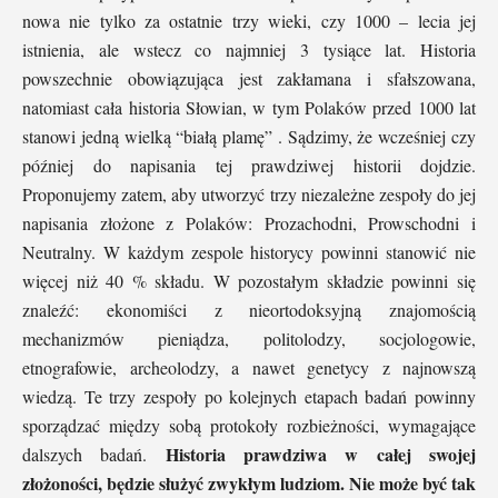
nowa nie tylko za ostatnie trzy wieki, czy 1000 – lecia jej
istnienia, ale wstecz co najmniej 3 tysiące lat. Historia
powszechnie obowiązująca jest zakłamana i sfałszowana,
natomiast cała historia Słowian, w tym Polaków przed 1000 lat
stanowi jedną wielką “białą plamę” . Sądzimy, że wcześniej czy
później do napisania tej prawdziwej historii dojdzie.
Proponujemy zatem, aby utworzyć trzy niezależne zespoły do jej
napisania złożone z Polaków: Prozachodni, Prowschodni i
Neutralny. W każdym zespole historycy powinni stanowić nie
więcej niż 40 % składu. W pozostałym składzie powinni się
znaleźć: ekonomiści z nieortodoksyjną znajomością
mechanizmów pieniądza, politolodzy, socjologowie,
etnografowie, archeolodzy, a nawet genetycy z najnowszą
wiedzą. Te trzy zespoły po kolejnych etapach badań powinny
sporządzać między sobą protokoły rozbieżności, wymagające
Historia prawdziwa w całej swojej
dalszych badań.
złożoności, będzie służyć zwykłym ludziom. Nie może być tak