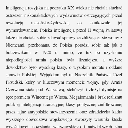
Inteligencja rosyjska na początku XX wieku nie chciała słuchać
ostrzeżeń niskonakładowych wydawnictw ostrzegających przed
rewolucją masońsko-żydowską, co skutkowało jej
wymordowaniem. Polska inteligencja przed II wojną światową
także nie chciała sobie zdawać sprawy ze zbliżającej się wojny z
Niemcami, przekonana, że Polska poradzi sobie tak jak z
bolszewikami w 1920 r., mimo, że tuż po uzyskaniu
niepodległości armia polska była liczniejsza, a wyższe
dowództwo było wysokiej klasy, o wysokim morale i oddane
sprawie Polskiej. Wyjątkiem był tu Naczelnik Państwa Józef
Piłsudski, który w kluczowym momencie wojny, gdy Armia
Czerwona stała pod Warszawą, stchórzył i złożył dymisję na
ręce premiera Wincentego Witosa. Megalomania i brak realizmu
polskiej inteligencji i sanacyjnej klasy politycznej zinfiltrowanej
przez tajne antypolskie stowarzyszenia oraz zdradziecka kadra
wyższego dowództwa wojskowego stworzyły warunki klęski
wrześniowej, powstania warszawskiego i największych strat