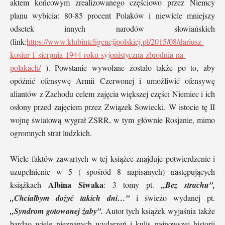
aktem końcowym zrealizowanego częściowo przez Niemcy
planu wybicia: 80-85 procent Polaków i niewiele mniejszy
odsetek innych narodów słowiańskich
(link:
https://www.klubinteligencjipolskiej.pl/2015/08/dariusz-
kosiur-1-sierpnia-1944-roku-syjonistyczna-zbrodnia-na-
polakach/
). Powstanie wywołane zostało także po to, aby
opóźnić ofensywę Armii Czerwonej i umożliwić ofensywę
aliantów z Zachodu celem zajęcia większej części Niemiec i ich
osłony przed zajęciem przez Związek Sowiecki. W istocie tę II
wojnę światową wygrał ZSRR, w tym głównie Rosjanie, mimo
ogromnych strat ludzkich.
Wiele faktów zawartych w tej książce znajduje potwierdzenie i
uzupełnienie w 5 ( spośród 8 napisanych) następujących
Albina Siwaka
książkach
: 3 tomy pt.
„Bez strachu”,
„Chciałbym dożyć takich dni…”
i świeżo wydanej pt.
„Syndrom gotowanej żaby”.
Autor tych książek wyjaśnia także
bardzo wiele nieznanych wydarzeń i kulis najnowszej historii