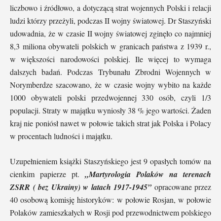
liczbowo i źródłowo, a dotyczącą strat wojennych Polski i relacji
ludzi którzy przeżyli, podczas II wojny światowej. Dr Staszyński
udowadnia, że w czasie II wojny światowej zginęło co najmniej
8,3 miliona obywateli polskich w granicach państwa z 1939 r.,
w większości narodowości polskiej. Ile więcej to wymaga
dalszych badań. Podczas Trybunału Zbrodni Wojennych w
Norymberdze szacowano, że w czasie wojny wybito na każde
1000 obywateli polski przedwojennej 330 osób, czyli 1/3
populacji. Straty w majątku wyniosły 38 % jego wartości. Żaden
kraj nie poniósł nawet w połowie takich strat jak Polska i Polacy
w procentach ludności i majątku.
Uzupełnieniem książki Staszyńskiego jest 9 opasłych tomów na
cienkim papierze pt.
„Martyrologia Polaków na terenach
ZSRR ( bez Ukrainy) w latach 1917-1945”
opracowane przez
40 osobową komisję historyków: w połowie Rosjan, w połowie
Polaków zamieszkałych w Rosji pod przewodnictwem polskiego