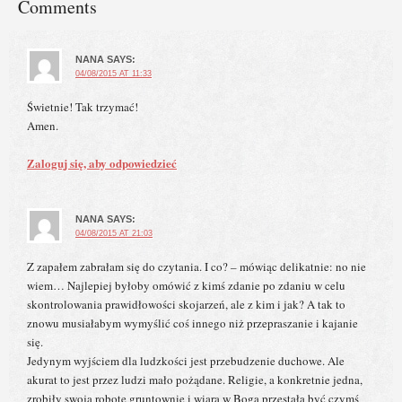
Comments
NANA
SAYS:
04/08/2015 AT 11:33
Świetnie! Tak trzymać!
Amen.
Zaloguj się, aby odpowiedzieć
NANA
SAYS:
04/08/2015 AT 21:03
Z zapałem zabrałam się do czytania. I co? – mówiąc delikatnie: no nie
wiem… Najlepiej byłoby omówić z kimś zdanie po zdaniu w celu
skontrolowania prawidłowości skojarzeń, ale z kim i jak? A tak to
znowu musiałabym wymyślić coś innego niż przepraszanie i kajanie
się.
Jedynym wyjściem dla ludzkości jest przebudzenie duchowe. Ale
akurat to jest przez ludzi mało pożądane. Religie, a konkretnie jedna,
zrobiły swoją robotę gruntownie i wiara w Boga przestała być czymś