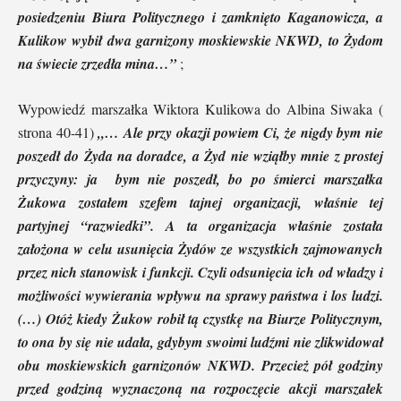
posiedzeniu Biura Politycznego i zamknięto Kaganowicza, a
Kulikow wybił dwa garnizony moskiewskie NKWD, to Żydom
na świecie zrzedła mina…”
;
Wypowiedź marszałka Wiktora Kulikowa do Albina Siwaka (
strona 40-41)
„… Ale przy okazji powiem Ci, że nigdy bym nie
poszedł do Żyda na doradce, a Żyd nie wziąłby mnie z prostej
przyczyny: ja bym nie poszedł, bo po śmierci marszałka
Żukowa zostałem szefem tajnej organizacji, właśnie tej
partyjnej “razwiedki”. A ta organizacja właśnie została
założona w celu usunięcia Żydów ze wszystkich zajmowanych
przez nich stanowisk i funkcji. Czyli odsunięcia ich od władzy i
możliwości wywierania wpływu na sprawy państwa i los ludzi.
(…) Otóż kiedy Żukow robił tą czystkę na Biurze Politycznym,
to ona by się nie udała, gdybym swoimi ludźmi nie zlikwidował
obu moskiewskich garnizonów NKWD. Przecież pół godziny
przed godziną wyznaczoną na rozpoczęcie akcji marszałek