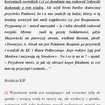
korzeniach rosyjskich i ci co dorabiają mu rodowód żydowski
doskonale o tym wiedzą.
Ale użyli broni bardzo skutecznej
przeciwko Putinowi, bo i u nas znaleźli się ludzie, którzy w tą
brednię uwierzyli lub mieli wątpliwości czy jest Rosjaninem.
Przypomnę ci – mówił marszałek – że i tobie dorobili rodowód
rosyjski. Myśmy znali tą gazetę Solidarności, gdzie
Mazowiecki na pierwszej stronie, wielkimi literami, głosił:
<Towarzysz A. Siwak nie jest Polakiem. Rosjanie go przywieźli
i wsadzili do KC i Biura Politycznego. Jego rodzice żyją pod
Moskwa i nazywają się Siwakow> . No i co ty na to ? – spytał.
– Przysłowie mówi, że jak się obrzuci kogoś fekaliami, to coś
tam się przyczepi i zostanie…”
Redakcja KIP
[i]
Wyjaśnienie tytułu jest następujące: jak wrzucimy żabę do
garnka z wrzącą wodą to oparzy się, ale wyskoczy z garnka,
natomiast jeśli żabę będziemy powoli podgrzewać stopień po