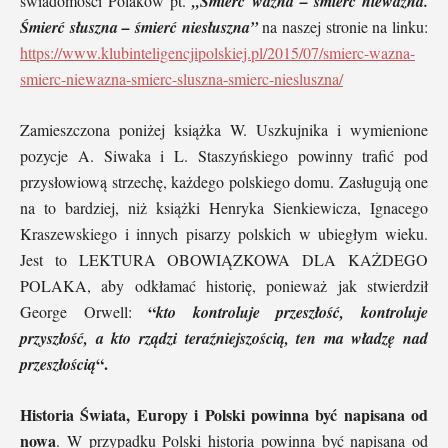
świadomości Polaków pt.
„Śmierć ważna – śmierć nieważna.
Śmierć słuszna – śmierć niesłuszna”
na naszej stronie na linku:
https://www.klubinteligencjipolskiej.pl/2015/07/smierc-wazna-
smierc-niewazna-smierc-sluszna-smierc-niesluszna/
Zamieszczona poniżej książka W. Uszkujnika i wymienione
pozycje A. Siwaka i L. Staszyńskiego powinny trafić pod
przysłowiową strzechę, każdego polskiego domu. Zasługują one
na to bardziej, niż książki Henryka Sienkiewicza, Ignacego
Kraszewskiego i innych pisarzy polskich w ubiegłym wieku.
Jest to LEKTURA OBOWIĄZKOWA DLA KAŻDEGO
POLAKA, aby odkłamać historię, ponieważ jak stwierdził
“
George Orwell:
kto kontroluje przeszłość, kontroluje
przyszłość, a kto rządzi teraźniejszością, ten ma władzę nad
“.
przeszłością
Historia Świata, Europy i Polski powinna być napisana od
nowa
. W przypadku Polski historia powinna być napisana od