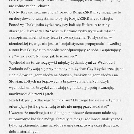
nie cofnie żaden “chazar”.
Gdyby Kaganowicz nie chciał rozwoju Rosji/ZSRR przyjmując, że to
on decydował o wszystkim, to by się Rosja/ZSRR nie rozwinęła.
Ponoć wg Uszkujnika żydzi rosyjscy bali się Hitlera. A to niby
dlaczego? Jeszcze w 1942 roku w Berlinie żydzi wydawali własne
czasopisma, mieli własny teatr i stowarzyszenia. To słyszałam w
niemieckiej tv, więc nie jest to “socjalistyczna propaganda”. I według
autora książki żydzi to monolit współpracujący ze sobą i wspierający
się “w razie co”. No więc jak to rozumieć?
Wychodzi na to, że rozgrywki między żydami, tymi ze Wschodu i
Zachodu odbywają się przy pomocy nie-żydów. Czyli żydzi szczują na
siebie Słowian, germańców na Słowian, franków na germańców i na
Słowian, żółtych na brązowych a brązowych na białych. Czyli
wychodzi na to, że żydzi zabawiają się ludzką głupotą stwarzając
możliwości dla rzezi i jatek.
Jeżeli tak jest, to dlaczego to możliwe? Dlaczego ludzie się w tym nie
orientują, a jeśli się orientują to nic nie mogą przeciwdziałać?
Uważam, że możliwe jest to dlatego, ponieważ demonom udało się
zatomizować ludzkie mózgi. Straciły te mózgi zdolności analityczne i
tylko są ukierunkowane na zdobywanie coraz to większej ilości tzw.
dóbr materialnych.