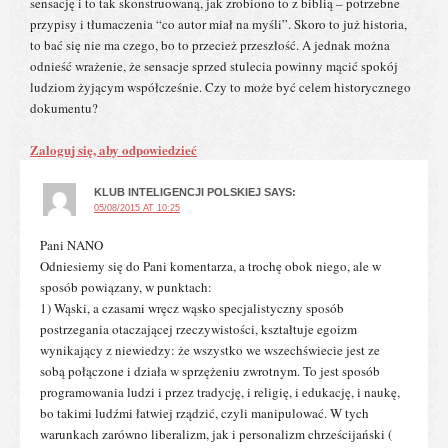
sensację i to tak skonstruowaną, jak zrobiono to z biblią – potrzebne
przypisy i tłumaczenia “co autor miał na myśli”. Skoro to już historia,
to bać się nie ma czego, bo to przecież przeszłość. A jednak można
odnieść wrażenie, że sensacje sprzed stulecia powinny mącić spokój
ludziom żyjącym współcześnie. Czy to może być celem historycznego
dokumentu?
Zaloguj się, aby odpowiedzieć
KLUB INTELIGENCJI POLSKIEJ
SAYS:
05/08/2015 AT 10:25
Pani NANO
Odniesiemy się do Pani komentarza, a trochę obok niego, ale w
sposób powiązany, w punktach:
1) Wąski, a czasami wręcz wąsko specjalistyczny sposób
postrzegania otaczającej rzeczywistości, kształtuje egoizm
wynikający z niewiedzy: że wszystko we wszechświecie jest ze
sobą połączone i działa w sprzężeniu zwrotnym. To jest sposób
programowania ludzi i przez tradycję, i religię, i edukację, i naukę,
bo takimi ludźmi łatwiej rządzić, czyli manipulować. W tych
warunkach zarówno liberalizm, jak i personalizm chrześcijański (