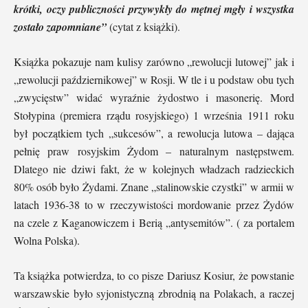
krótki, oczy publiczności przywykły do mętnej mgły i wszystka
zostało zapomniane”
(cytat z książki).
Książka pokazuje nam kulisy zarówno „rewolucji lutowej” jak i
„rewolucji październikowej” w Rosji. W tle i u podstaw obu tych
„zwycięstw” widać wyraźnie żydostwo i masonerię. Mord
Stołypina (premiera rządu rosyjskiego) 1 września 1911 roku
był początkiem tych „sukcesów”, a rewolucja lutowa – dająca
pełnię praw rosyjskim Żydom – naturalnym następstwem.
Dlatego nie dziwi fakt, że w kolejnych władzach radzieckich
80% osób było Żydami. Znane „stalinowskie czystki” w armii w
latach 1936-38 to w rzeczywistości mordowanie przez Żydów
na czele z Kaganowiczem i Berią „antysemitów”. ( za portalem
Wolna Polska).
Ta książka potwierdza, to co pisze Dariusz Kosiur, że powstanie
warszawskie było syjonistyczną zbrodnią na Polakach, a raczej