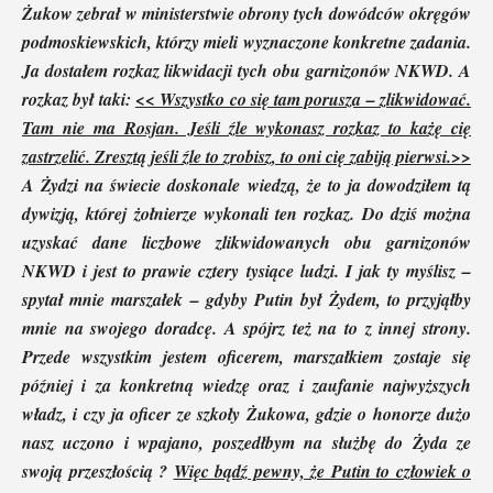
Żukow zebrał w ministerstwie obrony tych dowódców okręgów
podmoskiewskich, którzy mieli wyznaczone konkretne zadania.
Ja dostałem rozkaz likwidacji tych obu garnizonów NKWD. A
rozkaz był taki:
<< Wszystko co się tam porusza – zlikwidować.
Tam nie ma Rosjan. Jeśli źle wykonasz rozkaz to każę cię
zastrzelić. Zresztą jeśli źle to zrobisz, to oni cię zabiją pierwsi.>>
A Żydzi na świecie doskonale wiedzą, że to ja dowodziłem tą
dywizją, której żołnierze wykonali ten rozkaz. Do dziś można
uzyskać dane liczbowe zlikwidowanych obu garnizonów
NKWD i jest to prawie cztery tysiące ludzi. I jak ty myślisz –
spytał mnie marszałek – gdyby Putin był Żydem, to przyjąłby
mnie na swojego doradcę. A spójrz też na to z innej strony.
Przede wszystkim jestem oficerem, marszałkiem zostaje się
później i za konkretną wiedzę oraz i zaufanie najwyższych
władz, i czy ja oficer ze szkoły Żukowa, gdzie o honorze dużo
nasz uczono i wpajano, poszedłbym na służbę do Żyda ze
swoją przeszłością ?
Więc bądź pewny, że Putin to człowiek o