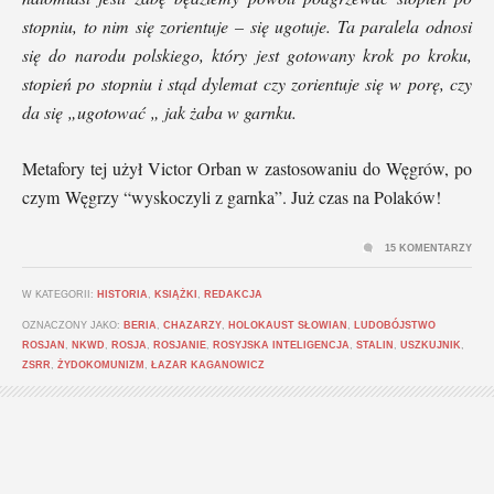
stopniu, to nim się zorientuje – się ugotuje. Ta paralela odnosi
się do narodu polskiego, który jest gotowany krok po kroku,
stopień po stopniu i stąd dylemat czy zorientuje się w porę, czy
da się „ugotować „ jak żaba w garnku.
Metafory tej użył Victor Orban w zastosowaniu do Węgrów, po
czym Węgrzy “wyskoczyli z garnka”. Już czas na Polaków!
15 KOMENTARZY
W KATEGORII:
HISTORIA
,
KSIĄŻKI
,
REDAKCJA
OZNACZONY JAKO:
BERIA
,
CHAZARZY
,
HOLOKAUST SŁOWIAN
,
LUDOBÓJSTWO
ROSJAN
,
NKWD
,
ROSJA
,
ROSJANIE
,
ROSYJSKA INTELIGENCJA
,
STALIN
,
USZKUJNIK
,
ZSRR
,
ŻYDOKOMUNIZM
,
ŁAZAR KAGANOWICZ