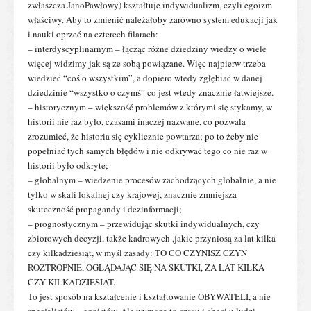
zwłaszcza JanoPawłowy) kształtuje indywidualizm, czyli egoizm
właściwy. Aby to zmienić należałoby zarówno system edukacji jak
i nauki oprzeć na czterech filarach:
– interdyscyplinarnym – łącząc różne dziedziny wiedzy o wiele
więcej widzimy jak są ze sobą powiązane. Więc najpierw trzeba
wiedzieć “coś o wszystkim”, a dopiero wtedy zgłębiać w danej
dziedzinie “wszystko o czymś” co jest wtedy znacznie łatwiejsze.
– historycznym – większość problemów z którymi się stykamy, w
historii nie raz było, czasami inaczej nazwane, co pozwala
zrozumieć, że historia się cyklicznie powtarza; po to żeby nie
popełniać tych samych błędów i nie odkrywać tego co nie raz w
historii było odkryte;
– globalnym – wiedzenie procesów zachodzących globalnie, a nie
tylko w skali lokalnej czy krajowej, znacznie zmniejsza
skuteczność propagandy i dezinformacji;
– prognostycznym – przewidując skutki indywidualnych, czy
zbiorowych decyzji, także kadrowych ,jakie przyniosą za lat kilka
czy kilkadziesiąt, w myśl zasady: TO CO CZYNISZ CZYŃ
ROZTROPNIE, OGLĄDAJĄC SIĘ NA SKUTKI, ZA LAT KILKA
CZY KILKADZIESIĄT.
To jest sposób na kształcenie i kształtowanie OBYWATELI, a nie
specjalistów – egoistów. Ale wymaga to czasu i chęci u ludzi.