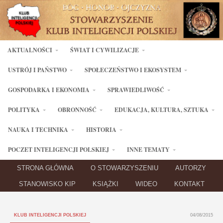
AKTUALNOŚCI
ŚWIAT I CYWILIZACJE
USTRÓJ I PAŃSTWO
SPOŁECZEŃSTWO I EKOSYSTEM
GOSPODARKA I EKONOMIA
SPRAWIEDLIWOŚĆ
POLITYKA
OBRONNOŚĆ
EDUKACJA, KULTURA, SZTUKA
NAUKA I TECHNIKA
HISTORIA
POCZET INTELIGENCJI POLSKIEJ
INNE TEMATY
STRONA GŁÓWNA
O STOWARZYSZENIU
AUTORZY
STANOWISKO KIP
KSIĄŻKI
WIDEO
KONTAKT
KLUB INTELIGENCJI POLSKIEJ
04/08/2015