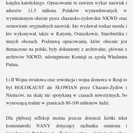
księdza katolickiego. Opracowanie to zawiera wykaz nazwisk i
adresów 11,5 miliona Polaków wymordowanych w
wymienionym okresie przez chazarsko-żydowskie NKWD oraz
zestawienie oryginalnych nazwisk: kto wydawał rozkaz mordu i
kto wykonywał, także w Katyniu, Ostaszkowie, Starobielsku i
innych obozach. Podstawą opracowania, które obecnie jest
tłumaczone na polski, były dokumenty z archiwalne, głównie z
archiwów NKWD, udostępnione Komisji za zgodą Władimira
Putina.
I i II Wojna światowa oraz rewolucja i wojna domowa w Rosji to
był HOLOKAUST ale SŁOWIAN przez Chazaro-Żydów i
Niemców, na skalę nie spotykaną w czasach nowożytnych, bo
wynoszącą realnie w granicach 80-100 milionów ludzi.
Dla głębszej refleksji można jeszcze dorzucić krótki tekst
komentatorki NANY dotyczący rachunku sumienia i