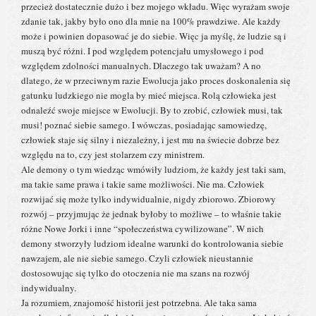
przecież dostatecznie dużo i bez mojego wkładu. Więc wyrażam swoje
zdanie tak, jakby było ono dla mnie na 100% prawdziwe. Ale każdy
może i powinien dopasować je do siebie. Więc ja myślę, że ludzie są i
muszą być różni. I pod względem potencjału umysłowego i pod
względem zdolności manualnych. Dlaczego tak uważam? A no
dlatego, że w przeciwnym razie Ewolucja jako proces doskonalenia się
gatunku ludzkiego nie mogla by mieć miejsca. Rolą człowieka jest
odnaleźć swoje miejsce w Ewolucji. By to zrobić, człowiek musi, tak
musi! poznać siebie samego. I wówczas, posiadając samowiedzę,
człowiek staje się silny i niezależny, i jest mu na świecie dobrze bez
względu na to, czy jest stolarzem czy ministrem.
Ale demony o tym wiedząc wmówiły ludziom, że każdy jest taki sam,
ma takie same prawa i takie same możliwości. Nie ma. Człowiek
rozwijać się może tylko indywidualnie, nigdy zbiorowo. Zbiorowy
rozwój – przyjmując że jednak byłoby to możliwe – to właśnie takie
różne Nowe Jorki i inne “społeczeństwa cywilizowane”. W nich
demony stworzyły ludziom idealne warunki do kontrolowania siebie
nawzajem, ale nie siebie samego. Czyli człowiek nieustannie
dostosowując się tylko do otoczenia nie ma szans na rozwój
indywidualny.
Ja rozumiem, znajomość historii jest potrzebna. Ale taka sama