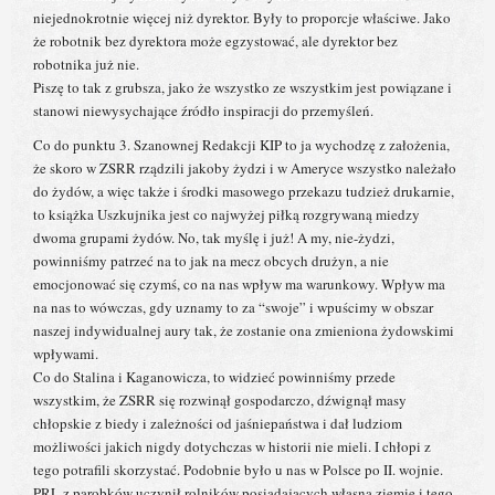
niejednokrotnie więcej niż dyrektor. Były to proporcje właściwe. Jako
że robotnik bez dyrektora może egzystować, ale dyrektor bez
robotnika już nie.
Piszę to tak z grubsza, jako że wszystko ze wszystkim jest powiązane i
stanowi niewysychające źródło inspiracji do przemyśleń.
Co do punktu 3. Szanownej Redakcji KIP to ja wychodzę z założenia,
że skoro w ZSRR rządzili jakoby żydzi i w Ameryce wszystko należało
do żydów, a więc także i środki masowego przekazu tudzież drukarnie,
to książka Uszkujnika jest co najwyżej piłką rozgrywaną miedzy
dwoma grupami żydów. No, tak myślę i już! A my, nie-żydzi,
powinniśmy patrzeć na to jak na mecz obcych drużyn, a nie
emocjonować się czymś, co na nas wpływ ma warunkowy. Wpływ ma
na nas to wówczas, gdy uznamy to za “swoje” i wpuścimy w obszar
naszej indywidualnej aury tak, że zostanie ona zmieniona żydowskimi
wpływami.
Co do Stalina i Kaganowicza, to widzieć powinniśmy przede
wszystkim, że ZSRR się rozwinął gospodarczo, dźwignął masy
chłopskie z biedy i zależności od jaśniepaństwa i dał ludziom
możliwości jakich nigdy dotychczas w historii nie mieli. I chłopi z
tego potrafili skorzystać. Podobnie było u nas w Polsce po II. wojnie.
PRL z parobków uczynił rolników posiadających własną ziemię i tego