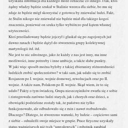
uzyskana informacja dla każdego może oznaczać co innego. I tak, ktoś
żądny władzy będzie szukał w Stalinie wzorca dla siebie, bo mu się
zdaje że będzie mógł skorzystać z gotowca by zniewalać ludzi. Fakt,
że Stalin nikogo nie zniewalał nie będzie miał dla takiego kogoś
znaczenia, ponieważ on szuka tylko wybiórczo pod kątem własnej
użyteczności.
Ktoś prześladowany będzie jojczył i głaskał się po zagojonych już
dawno ranach i będzie dążył do stworzenia grupy kolektywnej
martyrologii itd. itd.
Nie jest to nic zdrożnego, jako że każdy z nas jest inny, ma inne
możliwości, inne potrzeby i inne ambicje, a także słabe punkty.
W jaki więc sposób można byłoby z takiej zbieraniny różnorodności
ludzkich zrobić społeczeństwo? w taki sam, jak udało się to zrobić
Rosjanom po I. wojnie, wojnie domowej, rewolucjach oraz po II.
wojnie. A także nam, Polakom po II. wojnie. Skąd wiem, że to się
udało? Fakty o tym świadczą. Grupa nieszczęśników zwarła się z sobie
i zintegrowała zarówno ludzi starych, jak i chorych oraz dzieci, a
obowiązki podzielone zostały tak, że państwo nie tylko
funkcjonowało, ale odbudowało się z ruin i nawet rozbudowało.
Dlaczego? Dlatego, że stworzono warunki, by ludzie – częściowo sami
z siebie – odnaleźli swoje miejsce w grupie. Prace fizyczne uzyskały
status ważniejszych niż tych “umysłowych” i robotnik zarabiał