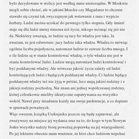
było decydowane w stolicy jest według mnie nierozsądne. W Moskwie
mogli sobie chcieć, ale w jakimś Irkucku czy Magadanie to chcenie
stawało się czymś tak zwyczajnym jak wstawanie z rana i wypicie
herbaty. Ludzi można uciskać do pewnego tylko stopnia. Gdy śmierć
staje się dla ludzi mniej straszna niż życie, nikogo ucisnąć się już nie
da. Niektórzy uważają, że ludzie są tacy bo władza jest taka. Ja
uważam, że jest odwrotnie: jacy ludzie taka władza. Władza to mówiąc
ogólnie liczba pojedyncza, natomiast ludzie to zawsze liczba mnoga. I
o ile ludzie są w stanie kontrolować władzę, o tyle władza nie jest w
stanie kontrolować ludzi. Ludzie mogą natomiast ludzi kontrolować i
być poddanymi władzy. Ale wówczas jakość życia zależy od ludzi
kontrolujących ludzi i będących poddanymi władzy. Ci ludzie będący
poddanymi władzy też nie żyją w próżni, lecz mają jakieś rodziny i z
jakiejś rodziny pochodzą. Nie znam ani jednej współczesnej rodziny,
której członkowie mieliby identyczne zapatrywania na wszystko
wokół. Nawet przy śniadaniu każdy ma swoje preferencje, a co dopiero
w sprawach poważnych.
Więc owszem, książką Uszkujnika jeszcze się będę zajmować, ale
zważywszy na miejsce jej wydania oraz na to, do kogo w tym Nowym
Jorku wszystko należy biorę poważną poprawkę na jej wiarygodność.
Po jej lekturze obecnie mam wrażenie, że ktoś chce ludziom wepchać