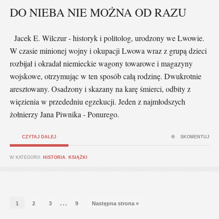
DO NIEBA NIE MOŻNA OD RAZU
Jacek E. Wilczur - historyk i politolog, urodzony we Lwowie.
W czasie minionej wojny i okupacji Lwowa wraz z grupą dzieci
rozbijał i okradał niemieckie wagony towarowe i magazyny
wojskowe, otrzymując w ten sposób całą rodzinę. Dwukrotnie
aresztowany. Osadzony i skazany na karę śmierci, odbity z
więzienia w przededniu egzekucji. Jeden z najmłodszych
żołnierzy Jana Piwnika - Ponurego.
CZYTAJ DALEJ
SKOMENTUJ
W KATEGORII:
HISTORIA
,
KSIĄŻKI
…
1
2
3
9
Następna strona »