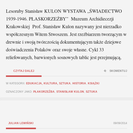
Lesoruby Stanisław KULON WYSTAWA „ŚWIADECTWO
1939-1946. PŁASKORZEŹBY” Muzeum Archidiecezji
Krakowskiej Prof. Stanisław Kulon nazywany jest nierzadko
współczesnym Witem Stwoszem. Jest rzeźbiarzem tworzącym w
drewnie i swoją twórczością dokumentującym także dziejowe
doświadczenia Polaków oraz swoje własne. Cykl 33
reliefowanych, barwionych sosnowych tablic jest przejmującą,
CZYTAJ DALEJ
SKOMENTUJ
W KATEGORII:
EDUKACJA, KULTURA, SZTUKA
,
HISTORIA
,
KSIĄŻKI
OZNACZONY JAKO:
PŁAKORZEŹBA
,
STANISŁAW KULON
,
SZTUKA
JULIAN LEWIŃSKI
09/09/2014