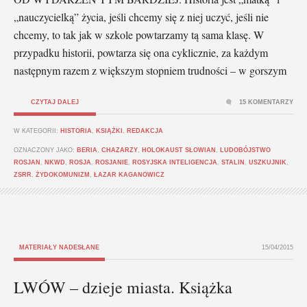
„nauczycielką” życia, jeśli chcemy się z niej uczyć, jeśli nie
chcemy, to tak jak w szkole powtarzamy tą sama klasę. W
przypadku historii, powtarza się ona cyklicznie, za każdym
następnym razem z większym stopniem trudności – w gorszym
CZYTAJ DALEJ
15 KOMENTARZY
W KATEGORII:
HISTORIA
,
KSIĄŻKI
,
REDAKCJA
OZNACZONY JAKO:
BERIA
,
CHAZARZY
,
HOLOKAUST SŁOWIAN
,
LUDOBÓJSTWO
ROSJAN
,
NKWD
,
ROSJA
,
ROSJANIE
,
ROSYJSKA INTELIGENCJA
,
STALIN
,
USZKUJNIK
,
ZSRR
,
ŻYDOKOMUNIZM
,
ŁAZAR KAGANOWICZ
MATERIAŁY NADESŁANE
15/04/2015
LWÓW – dzieje miasta. Książka