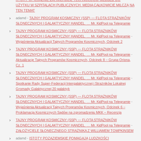
UŻYTKU W SZPITALACH PUBLICZNYCH. MEDIA CAŁKOWICIE MILCZĄ NA
TEN TEMAT
adamd
-
TAJNY PROGRAM KOSMICZNY (SSP) — FLOTA STRAŻNIKÓW
SŁONECZNYCH I GALAKTYCZNY HANDEL. … Mr. KidPool na Telegramie
TAJNY PROGRAM KOSMICZNY (SSP) — FLOTA STRAŻNIKÓW
SŁONECZNYCH I GALAKTYCZNY HANDEL. … Mr. KidPool na Telegramie
-
Wyjaśnienia Aktualizacji Tajnych Programów Kosmicznych, Odcinek 2
TAJNY PROGRAM KOSMICZNY (SSP) — FLOTA STRAŻNIKÓW
SŁONECZNYCH I GALAKTYCZNY HANDEL. … Mr. KidPool na Telegramie
-
Aktualizacje Tajnych Programów Kosmicznych, Odcinek 8 – Grupa Oriona,
Cz. 1
TAJNY PROGRAM KOSMICZNY (SSP) — FLOTA STRAŻNIKÓW
SŁONECZNYCH I GALAKTYCZNY HANDEL. … Mr. KidPool na Telegramie
-
Spotkanie Rady Super-Federacji Intergalaktycznej i Strażników Lokalnej
Gromady Galaktycznej 20 galaktyk
TAJNY PROGRAM KOSMICZNY (SSP) — FLOTA STRAŻNIKÓW
SŁONECZNYCH I GALAKTYCZNY HANDEL. … Mr. KidPool na Telegramie
-
Wyjaśnienia Aktualizacji Tajnych Programów Kosmicznych, Odcinek 6 –
Proklamacja Kosmicznych Sądów na zgromadzeniu MKK – Recenzja
TAJNY PROGRAM KOSMICZNY (SSP) — FLOTA STRAŻNIKÓW
SŁONECZNYCH I GALAKTYCZNY HANDEL. … Mr. KidPool na Telegramie
-
ZAŁOŻYCIELE SŁONECZNEGO STRAŻNIKA Z WILLIAMEM TOMPKINSEM
adamd
-
ISTOTY POZAZIEMSKIE POMAGAJĄ LUDZKOŚCI