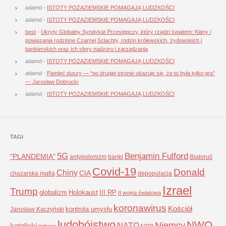
adamd
-
ISTOTY POZAZIEMSKIE POMAGAJĄ LUDZKOŚCI
adamd
-
ISTOTY POZAZIEMSKIE POMAGAJĄ LUDZKOŚCI
best
-
Ukryty Globalny Syndykat Przestępczy, który rządzi światem: Klany i
powiązania rodzinne Czarnej Szlachty, rodzin królewskich, żydowskich i
bankierskich oraz ich sfery nadzoru i zarządzania
adamd
-
ISTOTY POZAZIEMSKIE POMAGAJĄ LUDZKOŚCI
adamd
-
Pamięć duszy — “po drugiej stronie okazuje się, że to była tylko gra”
— Jarosław Dobrucki
adamd
-
ISTOTY POZAZIEMSKIE POMAGAJĄ LUDZKOŚCI
TAGI
5G
Benjamin Fulford
"PLANDEMIA"
antypolonizm
banki
Białoruś
Covid-19
Donald
Chiny
CIA
chazarska mafia
depopulacja
Izrael
Trump
globalizm
Holokaust
III RP
II wojna światowa
koronawirus
Kościół
kontrola umysłu
Jarosław Kaczyński
ludobójstwo
NWO
Niemcy
NATO
katolicki