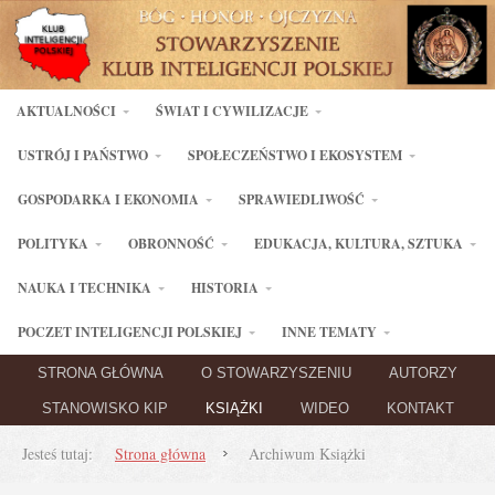
AKTUALNOŚCI
ŚWIAT I CYWILIZACJE
USTRÓJ I PAŃSTWO
SPOŁECZEŃSTWO I EKOSYSTEM
GOSPODARKA I EKONOMIA
SPRAWIEDLIWOŚĆ
POLITYKA
OBRONNOŚĆ
EDUKACJA, KULTURA, SZTUKA
NAUKA I TECHNIKA
HISTORIA
POCZET INTELIGENCJI POLSKIEJ
INNE TEMATY
STRONA GŁÓWNA
O STOWARZYSZENIU
AUTORZY
STANOWISKO KIP
KSIĄŻKI
WIDEO
KONTAKT
Jesteś tutaj:
Strona główna
Archiwum Książki