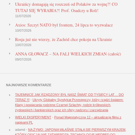
Ukraińcy domagają się roszczeń od Polaków za wojnę?! CO
TUTAJ SIĘ WYRABIA?! Prof. Osadczy u Roli!
11/07/2026
Axios: Szczyt NATO był frontem, 24 lipca to wyzwalacz
10/07/2026
Rosja już nie wierzy, że Zachód chce pokoju na Ukrainie
10/07/2026
ANNA GŁOWACZ – NA FALI WIELKICH ZMIAN (całość)
09/07/2026
NAJNOWSZE KOMENTARZE
TAJEMNICE JAK RZĄDZONY BYŁ NASZ ŚWIAT OD TYSIĘCY LAT… DO
TERAZ !!!
-
Ukryty Globalny Syndykat Przestępczy, który rządzi światem:
Klany i powiązania rodzinne Czarnej Szlachty, rodzin królewskich,
żydowskich i bankierskich oraz ich sfery nadzoru i zarządzania
WIELKI EKSPERYMENT
-
Ponad Majestatyczną 12 – aktualizacja filmu z
napisami PL
adamd
-
NA ŻYWO: JAPONIA WŁAŚNIE STAŁA SIĘ PIERWSZYM KRAJEM,
KTÓRY OFICJALNIE ZATWIERDZIŁ TECHNOLOGIĘ MEDBED DO