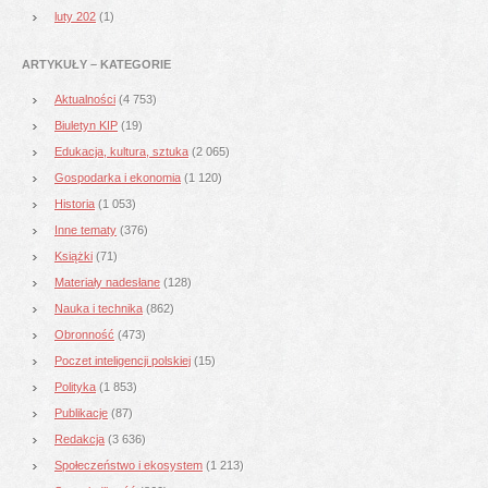
luty 202
(1)
ARTYKUŁY – KATEGORIE
Aktualności
(4 753)
Biuletyn KIP
(19)
Edukacja, kultura, sztuka
(2 065)
Gospodarka i ekonomia
(1 120)
Historia
(1 053)
Inne tematy
(376)
Książki
(71)
Materiały nadesłane
(128)
Nauka i technika
(862)
Obronność
(473)
Poczet inteligencji polskiej
(15)
Polityka
(1 853)
Publikacje
(87)
Redakcja
(3 636)
Społeczeństwo i ekosystem
(1 213)