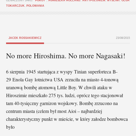
OZNACZONY JAKO:
"POKOT"
,
AGNIESZKA HOLLAND
,
ANTYPOLONIZM
,
MYŚLIWI
,
OLGA
TOKARCZUK
,
POLOWANIA
JACEK ROSSAKIEWICZ
23/08/2015
No more Hiroshima. No more Nagasaki!
6 sierpnia 1945 startująca z wyspy Tinian superforteca B-
29 Enola Gay lotnictwa USA zrzuciła na miasto 4-tonową
uranową bombę atomową Little Boy. W chwili ataku w
Hiroszimie mieszkało 275 tys. ludzi, oprócz tego stacjonował
tam 40-tysięczny garnizon wojskowy. Bombę zrzucono na
centrum miasta (celem był most Aioi – najbardziej
charakterystyczny punkt w mieście, w który załodze bombowca
było