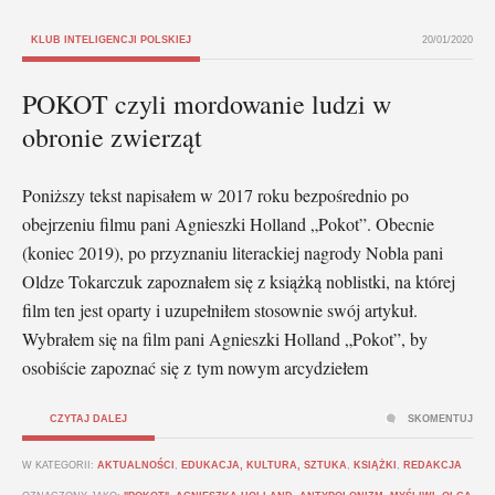
KLUB INTELIGENCJI POLSKIEJ
20/01/2020
POKOT czyli mordowanie ludzi w
obronie zwierząt
Poniższy tekst napisałem w 2017 roku bezpośrednio po
obejrzeniu filmu pani Agnieszki Holland „Pokot”. Obecnie
(koniec 2019), po przyznaniu literackiej nagrody Nobla pani
Oldze Tokarczuk zapoznałem się z książką noblistki, na której
film ten jest oparty i uzupełniłem stosownie swój artykuł.
Wybrałem się na film pani Agnieszki Holland „Pokot”, by
osobiście zapoznać się z tym nowym arcydziełem
CZYTAJ DALEJ
SKOMENTUJ
W KATEGORII:
AKTUALNOŚCI
,
EDUKACJA, KULTURA, SZTUKA
,
KSIĄŻKI
,
REDAKCJA