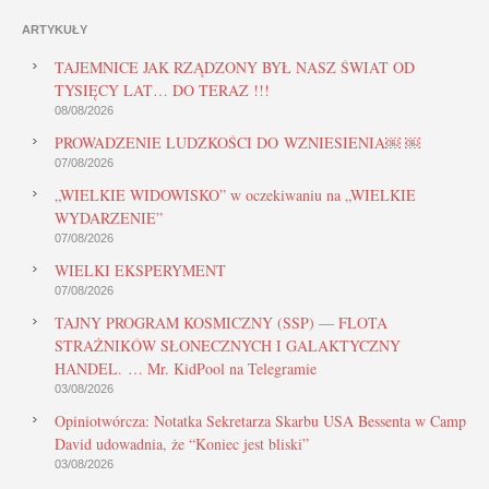
ARTYKUŁY
TAJEMNICE JAK RZĄDZONY BYŁ NASZ ŚWIAT OD
TYSIĘCY LAT… DO TERAZ !!!
08/08/2026
PROWADZENIE LUDZKOŚCI DO WZNIESIENIA￼ ￼
07/08/2026
„WIELKIE WIDOWISKO” w oczekiwaniu na „WIELKIE
WYDARZENIE”
07/08/2026
WIELKI EKSPERYMENT
07/08/2026
TAJNY PROGRAM KOSMICZNY (SSP) — FLOTA
STRAŻNIKÓW SŁONECZNYCH I GALAKTYCZNY
HANDEL. … Mr. KidPool na Telegramie
03/08/2026
Opiniotwórcza: Notatka Sekretarza Skarbu USA Bessenta w Camp
David udowadnia, że “Koniec jest bliski”
03/08/2026