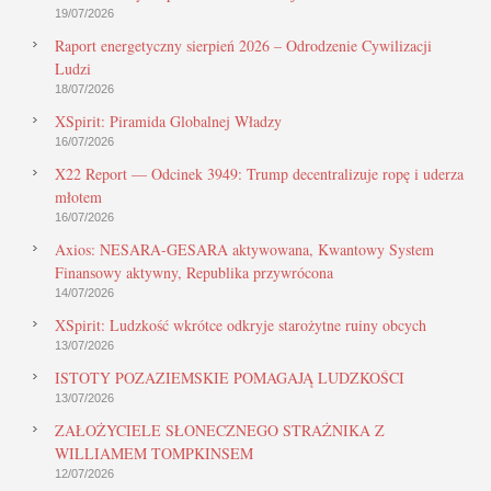
19/07/2026
Raport energetyczny sierpień 2026 – Odrodzenie Cywilizacji
Ludzi
18/07/2026
XSpirit: Piramida Globalnej Władzy
16/07/2026
X22 Report — Odcinek 3949: Trump decentralizuje ropę i uderza
młotem
16/07/2026
Axios: NESARA-GESARA aktywowana, Kwantowy System
Finansowy aktywny, Republika przywrócona
14/07/2026
XSpirit: Ludzkość wkrótce odkryje starożytne ruiny obcych
13/07/2026
ISTOTY POZAZIEMSKIE POMAGAJĄ LUDZKOŚCI
13/07/2026
ZAŁOŻYCIELE SŁONECZNEGO STRAŻNIKA Z
WILLIAMEM TOMPKINSEM
12/07/2026