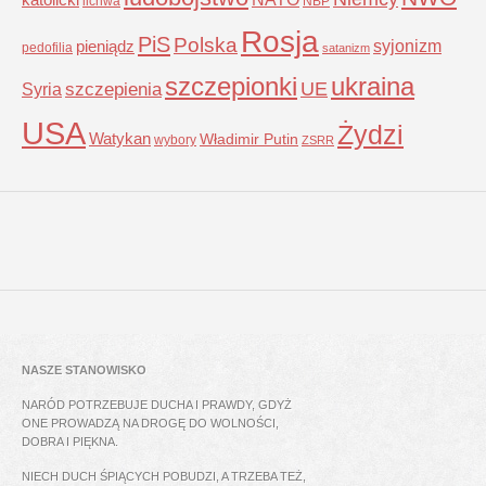
lichwa
NBP
Rosja
PiS
Polska
syjonizm
pieniądz
pedofilia
satanizm
szczepionki
ukraina
UE
Syria
szczepienia
USA
Żydzi
Watykan
Władimir Putin
wybory
ZSRR
NASZE STANOWISKO
NARÓD POTRZEBUJE DUCHA I PRAWDY, GDYŻ
ONE PROWADZĄ NA DROGĘ DO WOLNOŚCI,
DOBRA I PIĘKNA.
NIECH DUCH ŚPIĄCYCH POBUDZI, A TRZEBA TEŻ,