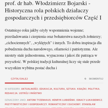
prof. dr hab. Włodzimierz Bojarski -
Historyczna rola polskich działaczy
gospodarczych i przedsiębiorców Część I
Ostatniego roku jakby ożyły wspomnienia wojenne;
prześladowania i cierpienia oraz bohaterstwa naszych żołnierzy;
„cichociemnych”, „wyklętych” i innych. To dobra inspiracja dla
pobudzenia ducha narodowego, ofiarności i patriotyzmu. Ale
niestety stale jednostronna, wypaczona i jakoś źle patrząca w
przyszłość. W polskiej tradycji kulturalnej liczy się stale przede
wszystkim wybitna postać ducha i
CZYTAJ DALEJ
SKOMENTUJ
W KATEGORII:
AKTUALNOŚCI
,
EDUKACJA, KULTURA, SZTUKA
,
KSIĄŻKI
,
POLITYKA
,
REDAKCJA
,
USTRÓJ I PAŃSTWO
OZNACZONY JAKO:
ANTONI TYZENHAUS
,
HENRYK ŁUBIEŃSKI
,
IGNACY ŁUKASIEWICZ
,
POZYTYWISTYCZNY I GOSPODARCZY
,
ROMANTYCZNY I DUCHOWY
,
STANISŁAW