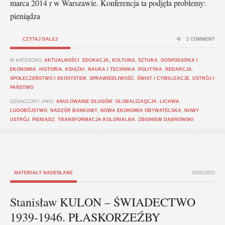
marca 2014 r w Warszawie. Konferencja ta podjęła problemy:
pieniądza
CZYTAJ DALEJ
1 COMMENT
W KATEGORII:
AKTUALNOŚCI
,
EDUKACJA, KULTURA, SZTUKA
,
GOSPODARKA I
EKONOMIA
,
HISTORIA
,
KSIĄŻKI
,
NAUKA I TECHNIKA
,
POLITYKA
,
REDAKCJA
,
SPOŁECZEŃSTWO I EKOSYSTEM
,
SPRAWIEDLIWOŚĆ
,
ŚWIAT I CYWILIZACJE
,
USTRÓJ I
PAŃSTWO
OZNACZONY JAKO:
ANULOWANIE DŁUGÓW
,
GLOBALIZAQCJA
,
LICHWA
,
LUDOBÓJSTWO
,
NADZÓR BANKOWY
,
NOWA EKONOMIA OBYWATELSKA
,
NOWY
USTRÓJ
,
PIENIĄDZ
,
TRANSFORMACJA KOLONIALNA
,
ZBIGNIEW DĄBROWSKI
MATERIAŁY NADESŁANE
30/01/2015
Stanisław KULON – ŚWIADECTWO
1939-1946. PŁASKORZEŹBY