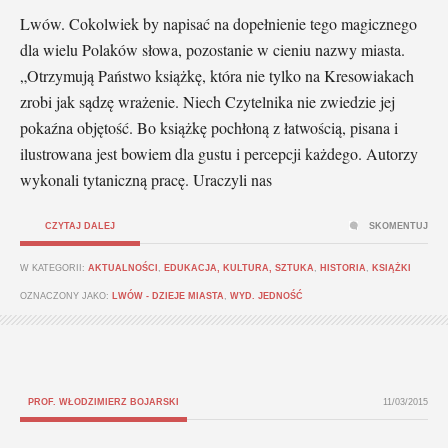
Lwów. Cokolwiek by napisać na dopełnienie tego magicznego
dla wielu Polaków słowa, pozostanie w cieniu nazwy miasta.
„Otrzymują Państwo książkę, która nie tylko na Kresowiakach
zrobi jak sądzę wrażenie. Niech Czytelnika nie zwiedzie jej
pokaźna objętość. Bo książkę pochłoną z łatwością, pisana i
ilustrowana jest bowiem dla gustu i percepcji każdego. Autorzy
wykonali tytaniczną pracę. Uraczyli nas
CZYTAJ DALEJ
SKOMENTUJ
W KATEGORII:
AKTUALNOŚCI
,
EDUKACJA, KULTURA, SZTUKA
,
HISTORIA
,
KSIĄŻKI
OZNACZONY JAKO:
LWÓW - DZIEJE MIASTA
,
WYD. JEDNOŚĆ
PROF. WŁODZIMIERZ BOJARSKI
11/03/2015