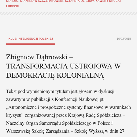
STASZIC
,
STANISŁAW SZCZEPANOWSKI
,
SZTAFETA DZIEJÓW
,
XAWERY DRUCKI
LUBECKI
KLUB INTELIGENCJI POLSKIEJ
10/02/2015
Zbigniew Dąbrowski –
TRANSFORMACJA USTROJOWA W
DEMOKRACJĘ KOLONIALNĄ
Tekst pod wymienionym tytułem jest głosem w dyskusji,
zawartym w publikacji z Konferencji Naukowej pt.
„Autonomiczne i prospołeczne systemy finansowe w warunkach
kryzysu” zorganizowanej przez Krajową Radę Spółdzielcza –
Naczelny Organ Samorządu Spółdzielczego w Polsce i
Warszawską Szkołę Zarządzania – Szkołę Wyższą w dniu 27