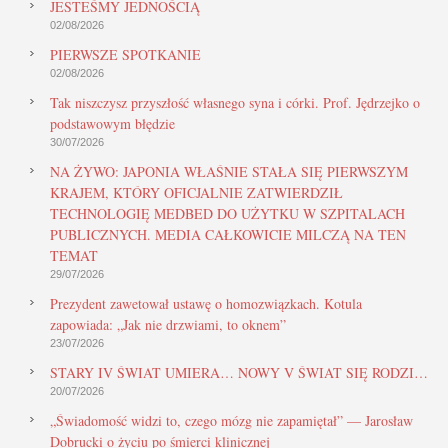
JESTEŚMY JEDNOŚCIĄ
02/08/2026
PIERWSZE SPOTKANIE
02/08/2026
Tak niszczysz przyszłość własnego syna i córki. Prof. Jędrzejko o
podstawowym błędzie
30/07/2026
NA ŻYWO: JAPONIA WŁAŚNIE STAŁA SIĘ PIERWSZYM
KRAJEM, KTÓRY OFICJALNIE ZATWIERDZIŁ
TECHNOLOGIĘ MEDBED DO UŻYTKU W SZPITALACH
PUBLICZNYCH. MEDIA CAŁKOWICIE MILCZĄ NA TEN
TEMAT
29/07/2026
Prezydent zawetował ustawę o homozwiązkach. Kotula
zapowiada: „Jak nie drzwiami, to oknem”
23/07/2026
STARY IV ŚWIAT UMIERA… NOWY V ŚWIAT SIĘ RODZI…
20/07/2026
„Świadomość widzi to, czego mózg nie zapamiętał” — Jarosław
Dobrucki o życiu po śmierci klinicznej