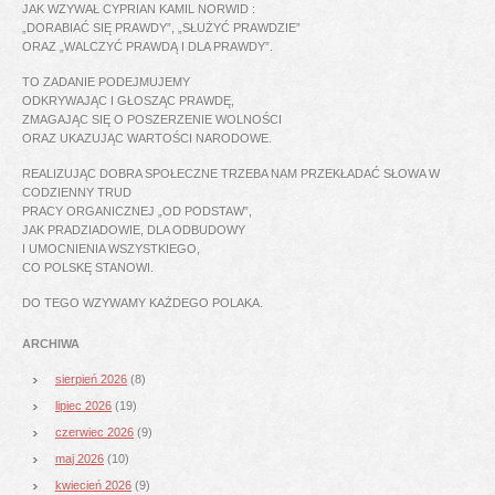
JAK WZYWAŁ CYPRIAN KAMIL NORWID :
„DORABIAĆ SIĘ PRAWDY”, „SŁUŻYĆ PRAWDZIE”
ORAZ „WALCZYĆ PRAWDĄ I DLA PRAWDY”.
TO ZADANIE PODEJMUJEMY
ODKRYWAJĄC I GŁOSZĄC PRAWDĘ,
ZMAGAJĄC SIĘ O POSZERZENIE WOLNOŚCI
ORAZ UKAZUJĄC WARTOŚCI NARODOWE.
REALIZUJĄC DOBRA SPOŁECZNE TRZEBA NAM PRZEKŁADAĆ SŁOWA W
CODZIENNY TRUD
PRACY ORGANICZNEJ „OD PODSTAW”,
JAK PRADZIADOWIE, DLA ODBUDOWY
I UMOCNIENIA WSZYSTKIEGO,
CO POLSKĘ STANOWI.
DO TEGO WZYWAMY KAŻDEGO POLAKA.
ARCHIWA
sierpień 2026
(8)
lipiec 2026
(19)
czerwiec 2026
(9)
maj 2026
(10)
kwiecień 2026
(9)