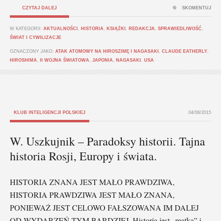
CZYTAJ DALEJ
SKOMENTUJ
W KATEGORII:
AKTUALNOŚCI
,
HISTORIA
,
KSIĄŻKI
,
REDAKCJA
,
SPRAWIEDLIWOŚĆ
,
ŚWIAT I CYWILIZACJE
OZNACZONY JAKO:
ATAK ATOMOWY NA HIROSZIMĘ I NAGASAKI
,
CLAUDE EATHERLY
,
HIROSHIMA
,
II WOJNA ŚWIATOWA
,
JAPONIA
,
NAGASAKI
,
USA
KLUB INTELIGENCJI POLSKIEJ
04/08/2015
W. Uszkujnik – Paradoksy historii. Tajna
historia Rosji, Europy i świata.
HISTORIA ZNANA JEST MAŁO PRAWDZIWA,
HISTORIA PRAWDZIWA JEST MAŁO ZNANA,
PONIEWAŻ JEST CELOWO FAŁSZOWANA IM DALEJ
OD WYDARZEŃ TYM BARDZIEJ. Historia jest „matką” i