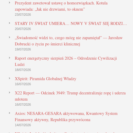
Prezydent zawetował ustawę o homozwiązkach. Kotula
zapowiada: „Jak nie drzwiami, to oknem”
23/07/2026
STARY IV ŚWIAT UMIERA… NOWY V ŚWIAT SIĘ RODZI…
20/07/2026
„Świadomość widzi to, czego mózg nie zapamiętał” — Jarosław
Dobrucki o życiu po śmierci klinicznej
19/07/2026
Raport energetyczny sierpień 2026 – Odrodzenie Cywilizacji
Ludzi
18/07/2026
XSpirit: Piramida Globalnej Władzy
16/07/2026
X22 Report — Odcinek 3949: Trump decentralizuje ropę i uderza
młotem
16/07/2026
Axios: NESARA-GESARA aktywowana, Kwantowy System
Finansowy aktywny, Republika przywrócona
14/07/2026