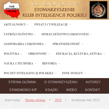
AKTUALNOŚCI
ŚWIAT I CYWILIZACJE
USTRÓJ I PAŃSTWO
SPOŁECZEŃSTWO I EKOSYSTEM
GOSPODARKA I EKONOMIA
SPRAWIEDLIWOŚĆ
POLITYKA
OBRONNOŚĆ
EDUKACJA, KULTURA, SZTUKA
NAUKA I TECHNIKA
HISTORIA
POCZET INTELIGENCJI POLSKIEJ
INNE TEMATY
STRONA GŁÓWNA
O STOWARZYSZENIU
AUTORZY
STANOWISKO KIP
KSIĄŻKI
WIDEO
KONTAKT
Jesteś tutaj:
Strona główna
2012
Archiwum luty 2012