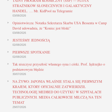
TAJNY PROGRAM KOSMICZNY (SSP) — FLOTA
STRAŻNIKÓW SŁONECZNYCH I GALAKTYCZNY
HANDEL. … Mr. KidPool na Telegramie
03/08/2026
Opiniotwórcza: Notatka Sekretarza Skarbu USA Bessenta w Camp
David udowadnia, że “Koniec jest bliski”
03/08/2026
JESTEŚMY JEDNOŚCIĄ
02/08/2026
PIERWSZE SPOTKANIE
02/08/2026
Tak niszczysz przyszłość własnego syna i córki. Prof. Jędrzejko o
podstawowym błędzie
30/07/2026
NA ŻYWO: JAPONIA WŁAŚNIE STAŁA SIĘ PIERWSZYM
KRAJEM, KTÓRY OFICJALNIE ZATWIERDZIŁ
TECHNOLOGIĘ MEDBED DO UŻYTKU W SZPITALACH
PUBLICZNYCH. MEDIA CAŁKOWICIE MILCZĄ NA TEN
TEMAT
29/07/2026