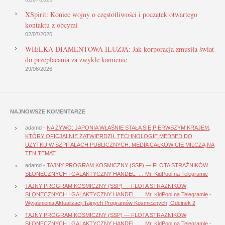
XSpirit: Koniec wojny o częstotliwości i początek otwartego
kontaktu z obcymi
02/07/2026
WIELKA DIAMENTOWA ILUZJA: Jak korporacja zmusiła świat
do przepłacania za zwykłe kamienie
29/06/2026
NAJNOWSZE KOMENTARZE
adamd
-
NA ŻYWO: JAPONIA WŁAŚNIE STAŁA SIĘ PIERWSZYM KRAJEM,
KTÓRY OFICJALNIE ZATWIERDZIŁ TECHNOLOGIĘ MEDBED DO
UŻYTKU W SZPITALACH PUBLICZNYCH. MEDIA CAŁKOWICIE MILCZĄ NA
TEN TEMAT
adamd
-
TAJNY PROGRAM KOSMICZNY (SSP) — FLOTA STRAŻNIKÓW
SŁONECZNYCH I GALAKTYCZNY HANDEL. … Mr. KidPool na Telegramie
TAJNY PROGRAM KOSMICZNY (SSP) — FLOTA STRAŻNIKÓW
SŁONECZNYCH I GALAKTYCZNY HANDEL. … Mr. KidPool na Telegramie
-
Wyjaśnienia Aktualizacji Tajnych Programów Kosmicznych, Odcinek 2
TAJNY PROGRAM KOSMICZNY (SSP) — FLOTA STRAŻNIKÓW
SŁONECZNYCH I GALAKTYCZNY HANDEL. … Mr. KidPool na Telegramie
-