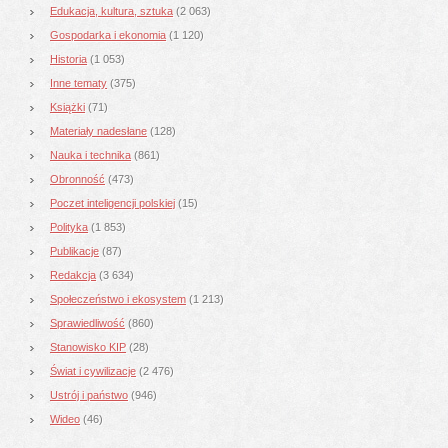
Edukacja, kultura, sztuka
(2 063)
Gospodarka i ekonomia
(1 120)
Historia
(1 053)
Inne tematy
(375)
Książki
(71)
Materiały nadesłane
(128)
Nauka i technika
(861)
Obronność
(473)
Poczet inteligencji polskiej
(15)
Polityka
(1 853)
Publikacje
(87)
Redakcja
(3 634)
Społeczeństwo i ekosystem
(1 213)
Sprawiedliwość
(860)
Stanowisko KIP
(28)
Świat i cywilizacje
(2 476)
Ustrój i państwo
(946)
Wideo
(46)