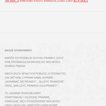
wybory
ZSRR
NASZE STANOWISKO
NARÓD POTRZEBUJE DUCHA I PRAWDY, GDYŻ
ONE PROWADZĄ NA DROGĘ DO WOLNOŚCI,
DOBRA I PIĘKNA.
NIECH DUCH ŚPIĄCYCH POBUDZI, A TRZEBA TEŻ,
JAK WZYWAŁ CYPRIAN KAMIL NORWID :
„DORABIAĆ SIĘ PRAWDY”, „SŁUŻYĆ PRAWDZIE”
ORAZ „WALCZYĆ PRAWDĄ I DLA PRAWDY”.
TO ZADANIE PODEJMUJEMY
ODKRYWAJĄC I GŁOSZĄC PRAWDĘ,
ZMAGAJĄC SIĘ O POSZERZENIE WOLNOŚCI
ORAZ UKAZUJĄC WARTOŚCI NARODOWE.