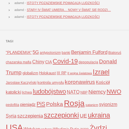
adamd
-
ISTOTY POZAZIEMSKIE POMAGAJĄ LUDZKOŚCI
adamd
-
STARY IV ŚWIAT UMIERA… NOWY V ŚWIAT SIĘ RODZI…
adamd
-
ISTOTY POZAZIEMSKIE POMAGAJĄ LUDZKOŚCI
TAGI
5G
Benjamin Fulford
"PLANDEMIA"
antypolonizm
banki
Białoruś
Covid-19
Donald
Chiny
CIA
chazarska mafia
depopulacja
Izrael
Trump
globalizm
Holokaust
III RP
II wojna światowa
koronawirus
Kościół
kontrola umysłu
Jarosław Kaczyński
ludobójstwo
NWO
Niemcy
NATO
katolicki
lichwa
NBP
Rosja
PiS
Polska
syjonizm
pieniądz
pedofilia
satanizm
szczepionki
ukraina
UE
Syria
szczepienia
USA
Żydzi
Watykan
Władimir Putin