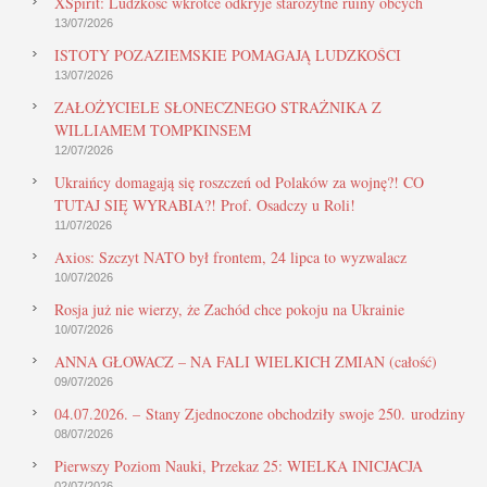
XSpirit: Ludzkość wkrótce odkryje starożytne ruiny obcych
13/07/2026
ISTOTY POZAZIEMSKIE POMAGAJĄ LUDZKOŚCI
13/07/2026
ZAŁOŻYCIELE SŁONECZNEGO STRAŻNIKA Z
WILLIAMEM TOMPKINSEM
12/07/2026
Ukraińcy domagają się roszczeń od Polaków za wojnę?! CO
TUTAJ SIĘ WYRABIA?! Prof. Osadczy u Roli!
11/07/2026
Axios: Szczyt NATO był frontem, 24 lipca to wyzwalacz
10/07/2026
Rosja już nie wierzy, że Zachód chce pokoju na Ukrainie
10/07/2026
ANNA GŁOWACZ – NA FALI WIELKICH ZMIAN (całość)
09/07/2026
04.07.2026. – Stany Zjednoczone obchodziły swoje 250. urodziny
08/07/2026
Pierwszy Poziom Nauki, Przekaz 25: WIELKA INICJACJA
02/07/2026