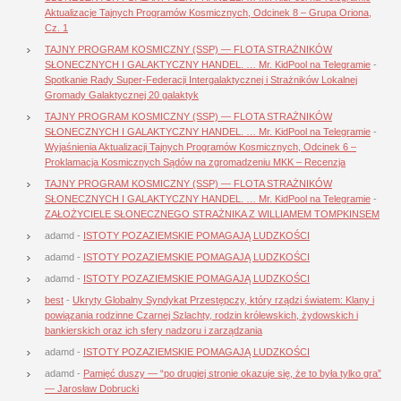
Aktualizacje Tajnych Programów Kosmicznych, Odcinek 8 – Grupa Oriona,
Cz. 1
TAJNY PROGRAM KOSMICZNY (SSP) — FLOTA STRAŻNIKÓW
SŁONECZNYCH I GALAKTYCZNY HANDEL. … Mr. KidPool na Telegramie
-
Spotkanie Rady Super-Federacji Intergalaktycznej i Strażników Lokalnej
Gromady Galaktycznej 20 galaktyk
TAJNY PROGRAM KOSMICZNY (SSP) — FLOTA STRAŻNIKÓW
SŁONECZNYCH I GALAKTYCZNY HANDEL. … Mr. KidPool na Telegramie
-
Wyjaśnienia Aktualizacji Tajnych Programów Kosmicznych, Odcinek 6 –
Proklamacja Kosmicznych Sądów na zgromadzeniu MKK – Recenzja
TAJNY PROGRAM KOSMICZNY (SSP) — FLOTA STRAŻNIKÓW
SŁONECZNYCH I GALAKTYCZNY HANDEL. … Mr. KidPool na Telegramie
-
ZAŁOŻYCIELE SŁONECZNEGO STRAŻNIKA Z WILLIAMEM TOMPKINSEM
adamd
-
ISTOTY POZAZIEMSKIE POMAGAJĄ LUDZKOŚCI
adamd
-
ISTOTY POZAZIEMSKIE POMAGAJĄ LUDZKOŚCI
adamd
-
ISTOTY POZAZIEMSKIE POMAGAJĄ LUDZKOŚCI
best
-
Ukryty Globalny Syndykat Przestępczy, który rządzi światem: Klany i
powiązania rodzinne Czarnej Szlachty, rodzin królewskich, żydowskich i
bankierskich oraz ich sfery nadzoru i zarządzania
adamd
-
ISTOTY POZAZIEMSKIE POMAGAJĄ LUDZKOŚCI
adamd
-
Pamięć duszy — “po drugiej stronie okazuje się, że to była tylko gra”
— Jarosław Dobrucki