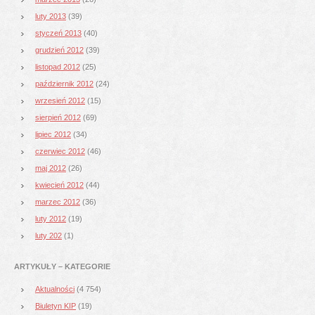
luty 2013
(39)
styczeń 2013
(40)
grudzień 2012
(39)
listopad 2012
(25)
październik 2012
(24)
wrzesień 2012
(15)
sierpień 2012
(69)
lipiec 2012
(34)
czerwiec 2012
(46)
maj 2012
(26)
kwiecień 2012
(44)
marzec 2012
(36)
luty 2012
(19)
luty 202
(1)
ARTYKUŁY – KATEGORIE
Aktualności
(4 754)
Biuletyn KIP
(19)