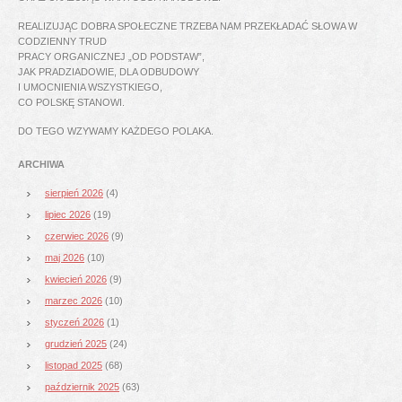
REALIZUJĄC DOBRA SPOŁECZNE TRZEBA NAM PRZEKŁADAĆ SŁOWA W
CODZIENNY TRUD
PRACY ORGANICZNEJ „OD PODSTAW”,
JAK PRADZIADOWIE, DLA ODBUDOWY
I UMOCNIENIA WSZYSTKIEGO,
CO POLSKĘ STANOWI.
DO TEGO WZYWAMY KAŻDEGO POLAKA.
ARCHIWA
sierpień 2026
(4)
lipiec 2026
(19)
czerwiec 2026
(9)
maj 2026
(10)
kwiecień 2026
(9)
marzec 2026
(10)
styczeń 2026
(1)
grudzień 2025
(24)
listopad 2025
(68)
październik 2025
(63)