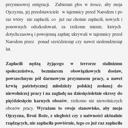
przymusowej emigracji. Zabieram głos w trosce, aby moja
Ojczyzna, jej przedstawiciele w tajemnicy przed Narodem i po
raz wtóry nie zapłacili, co już raz choinie zapłacili, nowych i
ponownych odszkodowań, za rzekome mienie, których
dotychczasową i powojenną zapłatę ukrywali w tajemnicy przed
Narodem przez ponad sześćdziesiąt czy nawet siedemdziesiąt
lat.
Zapłacili nędzą żyjącego w terrorze stalinizmu
społeczeństwa, bezmiarem obowiązkowych dostaw,
powszechnym pół darmowym przymusem pracy, a nawet
krwią patriotycznej młodzieży polskiej zesłanej do
niewolniczej pracy i na zagładę na dziesięcioletnie okresy do
pięćdziesięciu karnych obozów
, rzekomo nie niewolniczych
Wyrażam to swoje stanowisko, aby moja
obozów pracy.
Ojczyzna, Broń Boże, z uległości czy z naiwności aktualnie
rządzących, nie zapłaciła powtórnie, tego co już raz zapłaciła