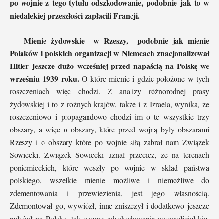
po wojnie z tego tytułu odszkodowanie, podobnie jak to w
niedalekiej przeszłości zapłacili Francji.
Mienie żydowskie w Rzeszy, podobnie jak mienie
Polaków i polskich organizacji w Niemcach znacjonalizował
Hitler jeszcze dużo wcześniej przed napaścią na Polskę we
wrześniu 1939 roku.
O które mienie i gdzie położone w tych
roszczeniach więc chodzi. Z analizy różnorodnej prasy
żydowskiej i to z rożnych krajów, także i z Izraela, wynika, ze
roszczeniowo i propagandowo chodzi im o te wszystkie trzy
obszary, a więc o obszary, które przed wojną były obszarami
Rzeszy i o obszary które po wojnie siłą zabrał nam Związek
Sowiecki. Związek Sowiecki uznał przecież, że na terenach
poniemieckich, które weszły po wojnie w skład państwa
polskiego, wszelkie mienie możliwe i niemożliwe do
zdementowania i przewiezienia, jest jego własnością.
Zdemontował go, wywiózł, inne zniszczył i dodatkowo jeszcze
nałożył na Polskę, tak zwane odszkodowanie wyzwolicielskie,