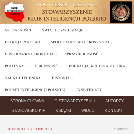
AKTUALNOŚCI
ŚWIAT I CYWILIZACJE
USTRÓJ I PAŃSTWO
SPOŁECZEŃSTWO I EKOSYSTEM
GOSPODARKA I EKONOMIA
SPRAWIEDLIWOŚĆ
POLITYKA
OBRONNOŚĆ
EDUKACJA, KULTURA, SZTUKA
NAUKA I TECHNIKA
HISTORIA
POCZET INTELIGENCJI POLSKIEJ
INNE TEMATY
STRONA GŁÓWNA
O STOWARZYSZENIU
AUTORZY
STANOWISKO KIP
KSIĄŻKI
WIDEO
KONTAKT
KLUB INTELIGENCJI POLSKIEJ
20/04/2018