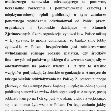
ostatecznego stanowiska odrzucającego te ponowne,
bezzasadne roszczenia i poinformowanie krajowej i
międzynarodowej opinii publicznej o tym zamiarze
ponownego wyłudzania odszkodowań od Polski przez
organizacje i żydowskie działające w Stanach
Zjednoczonyc
h. Skoro organizacje żydowskie w Polsce milczą
w tej sprawie, to można domniemać, że bardzo silne lobby
bezpośrednio jest zainteresowane
żydowskie w Polsce,
wyłudzaniem różnego rodzaju majątku, czy środków
finansowych od państwa polskiego dla wzrostu swojej siły w
oddziaływaniu na polskie władze, i z tych to właśnie
względów podjudzają żydowskie organizacje w Ameryce do
takiego właśnie oddziaływania na Polskę.
Z jeszcze z innego
głębszego, skrywanego przed krajową i międzynarodową opinią
publiczną stanowiska żydowskich organizacji w Ameryce, presją
oddziaływanego na Polskę, jest wyciskane ciche i zwiększające
. Do tego zadania jakby
się osadnictwo żydowskie w Polsce
się przygotowywały działające w Polsce żydowskie firmy