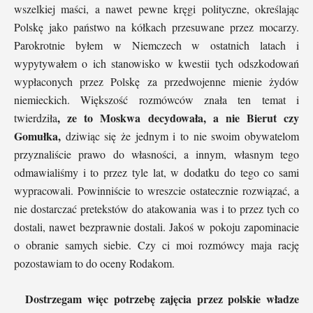
wszelkiej maści, a nawet pewne kręgi polityczne, określając
Polskę jako państwo na kółkach przesuwane przez mocarzy.
Parokrotnie byłem w Niemczech w ostatnich latach i
wypytywałem o ich stanowisko w kwestii tych odszkodowań
wypłaconych przez Polskę za przedwojenne mienie żydów
niemieckich. Większość rozmówców znała ten temat i
, ze to Moskwa decydowała, a nie Bierut czy
twierdziła
Gomułka,
dziwiąc się że jednym i to nie swoim obywatelom
przyznaliście prawo do własności, a innym, własnym tego
odmawialiśmy i to przez tyle lat, w dodatku do tego co sami
wypracowali. Powinniście to wreszcie ostatecznie rozwiązać, a
nie dostarczać pretekstów do atakowania was i to przez tych co
dostali, nawet bezprawnie dostali. Jakoś w pokoju zapominacie
o obranie samych siebie. Czy ci moi rozmówcy maja rację
pozostawiam to do oceny Rodakom.
Dostrzegam więc potrzebę zajęcia przez polskie władze