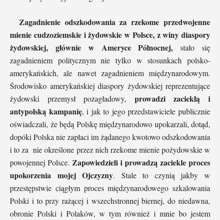
Zagadnienie odszkodowania za rzekome przedwojenne
mienie cudzoziemskie i żydowskie w Polsce, z winy diaspory
żydowskiej, głównie w Ameryce Północnej,
stało się
zagadnieniem politycznym nie tylko w stosunkach polsko-
amerykańskich, ale nawet zagadnieniem międzynarodowym.
Środowisko amerykańskiej diaspory żydowskiej reprezentujące
prowadzi zaciekłą i
żydowski przemysł pozagładowy,
antypolską kampanię
, i jak to jego przedstawiciele publicznie
oświadczali, że będą Polskę międzynarodowo upokarzali, dotąd,
dopóki Polska nie zapłaci im żądanego kwotowo odszkodowania
i to za nie określone przez nich rzekome mienie pożydowskie w
Zapowiedzieli i prowadzą zaciekle proces
powojennej Polsce.
upokorzenia mojej Ojczyzny
. Stale to czynią jakby w
przestępstwie ciągłym proces międzynarodowego szkalowania
Polski i to przy rażącej i wszechstronnej biernej, do niedawna,
obronie Polski i Polaków, w tym również i mnie bo jestem