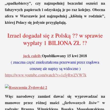
„spadkobiercy”, czy najzupełniej bezczelni oszuści na
fałszywych papierach i odzyskują je po raz kolejny. Obecna
afera w Warszawie jest najzupełniej „kłótnią w rodzinie”,
której Polacy się jedynie przyglądają.
Izrael dogadał się z Polską ?? w sprawie
wypłaty 1 BILIONA ZŁ !?
jack caleib
Opublikowany 15 kwi 2018
( znaczna część zniekształcona przerwami przez rządowa
cenzurę ale napisy są widoczne )
https://www.youtube.com/watch?v=1cfgRwZVW7k
Więc narodowcy zamiast dawać się wyprowadzać na
manowce przez różnej maści
w
„farbowanych lisów”
rodzaju: Brauna, Winnickiego, Bosaka, Mossakowskiego,