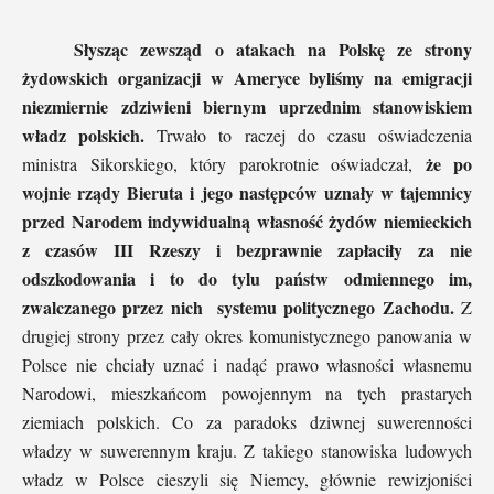
Słysząc zewsząd o atakach na Polskę ze strony
żydowskich organizacji w Ameryce byliśmy na emigracji
niezmiernie zdziwieni biernym uprzednim stanowiskiem
władz polskich.
Trwało to raczej do czasu oświadczenia
że po
ministra Sikorskiego, który parokrotnie oświadczał,
wojnie rządy Bieruta i jego następców uznały w tajemnicy
przed Narodem indywidualną własność żydów niemieckich
z czasów III Rzeszy i bezprawnie zapłaciły za nie
odszkodowania i to do tylu państw odmiennego im,
zwalczanego przez nich systemu politycznego Zachodu.
Z
drugiej strony przez cały okres komunistycznego panowania w
Polsce nie chciały uznać i nadąć prawo własności własnemu
Narodowi, mieszkańcom powojennym na tych prastarych
ziemiach polskich. Co za paradoks dziwnej suwerenności
władzy w suwerennym kraju. Z takiego stanowiska ludowych
władz w Polsce cieszyli się Niemcy, głównie rewizjoniści