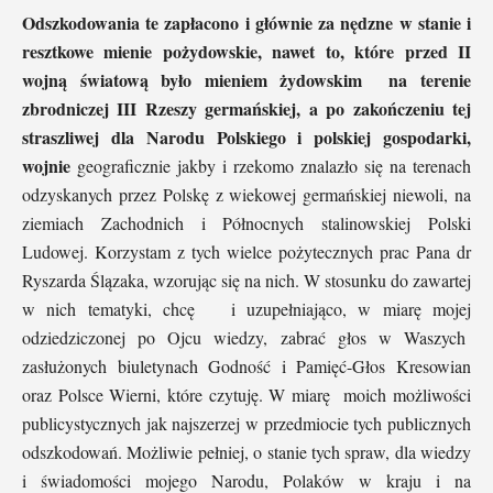
Odszkodowania te zapłacono i głównie za nędzne w stanie i
resztkowe mienie pożydowskie, nawet to, które przed II
wojną światową było mieniem żydowskim na terenie
zbrodniczej III Rzeszy germańskiej, a po zakończeniu tej
straszliwej dla Narodu Polskiego i polskiej gospodarki,
wojnie
geograficznie jakby i rzekomo znalazło się na terenach
odzyskanych przez Polskę z wiekowej germańskiej niewoli, na
ziemiach Zachodnich i Północnych stalinowskiej Polski
Ludowej. Korzystam z tych wielce pożytecznych prac Pana dr
Ryszarda Ślązaka, wzorując się na nich. W stosunku do zawartej
w nich tematyki, chcę i uzupełniająco, w miarę mojej
odziedziczonej po Ojcu wiedzy, zabrać głos w Waszych
zasłużonych biuletynach Godność i Pamięć-Głos Kresowian
oraz Polsce Wierni, które czytuję. W miarę moich możliwości
publicystycznych jak najszerzej w przedmiocie tych publicznych
odszkodowań. Możliwie pełniej, o stanie tych spraw, dla wiedzy
i świadomości mojego Narodu, Polaków w kraju i na