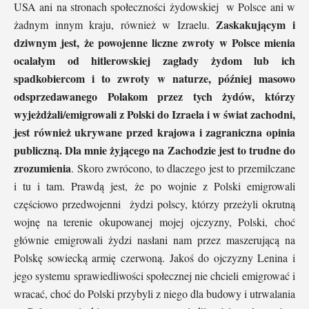
USA ani na stronach społeczności żydowskiej w Polsce ani w
Zaskakującym i
żadnym innym kraju, również w Izraelu.
dziwnym jest, że powojenne liczne zwroty w Polsce mienia
ocalałym od hitlerowskiej zagłady żydom lub ich
spadkobiercom i to zwroty w naturze, później masowo
odsprzedawanego Polakom przez tych żydów, którzy
wyjeżdżali/emigrowali z Polski do Izraela i w świat zachodni,
jest również ukrywane przed krajowa i zagraniczna opinia
publiczną. Dla mnie żyjącego na Zachodzie jest to trudne do
zrozumienia
. Skoro zwrócono, to dlaczego jest to przemilczane
i tu i tam. Prawdą jest, że po wojnie z Polski emigrowali
częściowo przedwojenni żydzi polscy, którzy przeżyli okrutną
wojnę na terenie okupowanej mojej ojczyzny, Polski, choć
głównie emigrowali żydzi nasłani nam przez maszerującą na
Polskę sowiecką armię czerwoną. Jakoś do ojczyzny Lenina i
jego systemu sprawiedliwości społecznej nie chcieli emigrować i
wracać, choć do Polski przybyli z niego dla budowy i utrwalania