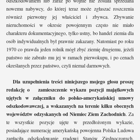
odszkodowaniem lub zaraz po wojnie nie została sprzedana
nowemu nabywcy, do której teraz może zgłaszać roszczenia
również pierwotny jej właściciel i zbywca. Zbywanie
nieruchomości w okresie powojennym często nie miało
charakteru dokumentacyjnego, tylko ustny, bo handel ziemia dla
osób indywidualnych był prawnie zakazany. Natomiast po roku
1970 co prawda jeden rolnik mógł zbyć ziemię drugiemu, jeżeli
państwo nie zabrało mu jej w ramach pierwokupu, i po cenach
określanych przez państwo, czyli niemal darmowych.
Dla uzupełnienia treści niniejszego mojego głosu proszę
redakcję o zamieszczenie wykazu pozycji majątkowych
ujętych w załączniku do polsko-amerykańskiej umowy
odszkodowawczej, a wskazanych na terenie kilku obecnych
województw odzyskanych od Niemiec Ziem Zachodnich
. Za
te wszystkie pozycje ujęte w przedłożonym wykazie,
posiadające numerację amerykańską powojenna Polska Ludowa
zapłaciła odszkodowanie rządowi Stanów Zjednoczonych.