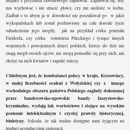
niejako z przymusu zawodowego zajmować. Zajmował się, aby
nas wychować i nie stracić głowy, czy nie siedzieć w lochu.
Zadbał o to abym ja w dorosłości nie poszukiwał go w jakiś
wykopaliskach lub został pozbawiony na całe dorosłe życie
odnalezienia jego mogiły, jak na przykład córka generała
Fieldorfa, czy córka rotmistrza Pileckiego i tysiące innych
wojennych i powojennych dzieci polskich, którzy do dziś nie
znają mogił swoich ojców, nie mogą pomodlić się przy nich, ani
złożyć na nich kwiatów i zapalić zniczy.
Chlubnym jest, że kombatanci polscy w kraju, Kresowiacy,
w malej liczebności ocaleni z Wołyńskiej czy z innego
wschodniego obszaru państwa Polskiego zagłady dokonanej
przez banderowsko-upowskie bandy faszystowsko-
kryminalne, wydają tak wartościowe i stojące na wysokim
poziomie intelektualnym i czystej prawdy historycznej,
biuletyny
. Szkoda, że tak trudno dostępne nam żyjącym na
trudnej asymilacyjnie emigracji.