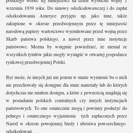
polskiego wobec tej mniejszości na dzień wybuchu wojny 1
września 1939 roku. Do umowy odszkodowawczej i do zapłat
odszkodowania Ameryce przyjęto np. jako inne, także
zakupione w okresie przedwojennym przez tę mniejszość
narodową papiery wartościowe wyemitowane przed wojną przez
Skarb państwa polskiego, a nawet przez inne instytucje
państwowe. Można by wstępnie powiedzieć, że niemal ze
wszystkich tytułów jakie mogły wystąpić w otwartej gospodarce
rynkowej przedwojennej Polski.
Być może, że innych już nie jestem w stanie wymienić bo o nich
nie przechowały się dostępne dla mnie materiały lub do których
dotychczas nie miałem dostępu, a które z pewnością znajdują się
w posiadaniu polskich centralnych czy innych instytucjach
państwowych. To one ostatecznie mogą i powinny posłużyć do
pełnego i ostatecznego wyjaśnienia tych zapłaconych przez
Naród w okresie powojennej biedy i ubóstwa powszechnego
odszkodowań.