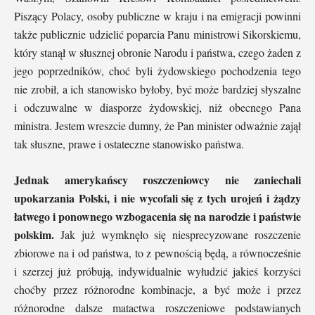
Piszący Polacy, osoby publiczne w kraju i na emigracji powinni
także publicznie udzielić poparcia Panu ministrowi Sikorskiemu,
który stanął w słusznej obronie Narodu i państwa, czego żaden z
jego poprzedników, choć byli żydowskiego pochodzenia tego
nie zrobił, a ich stanowisko byłoby, być może bardziej słyszalne
i odczuwalne w diasporze żydowskiej, niż obecnego Pana
ministra. Jestem wreszcie dumny, że Pan minister odważnie zajął
tak słuszne, prawe i ostateczne stanowisko państwa.
Jednak amerykańscy roszczeniowcy nie zaniechali
upokarzania Polski, i nie wycofali się z tych urojeń i żądzy
łatwego i ponownego wzbogacenia się na narodzie i państwie
polskim.
Jak już wymknęło się niesprecyzowane roszczenie
zbiorowe na i od państwa, to z pewnością będą, a równocześnie
i szerzej już próbują, indywidualnie wyłudzić jakieś korzyści
choćby przez różnorodne kombinacje, a być może i przez
różnorodne dalsze matactwa roszczeniowe podstawianych