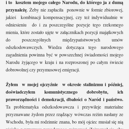
i to kosztem mojego całego Narodu, do którego ja z dumą
przynależę
. Żeby nie zapłaciła ponownie w formie zbiorowej,
jakieś kombinacji kompensacyjnej, czy też indywidualnie w
odniesieniu do i za poszczególne pozycje tego rzekomego
mienia, które zostało ujęte w załącznikach pozycji majątkowych
do poszczególnych międzypaństwowych umów
odszkodowawczych. Wiedza dotycząca tego narodowego
zagadnienia powinna być w powszechnej świadomości mojego
Narodu żyjącego w kraju i na rozproszonej po całym świecie
dobrowolnej czy przymusowej emigracji.
Żyłem w mojej ojczyźnie w okresie stalinizmu i później,
doświadczyłem komunistycznego dobrobytu, ich
praworządności i demokracji, dbałości o Naród i państwo.
Ta problematyka odszkodowawcza i przywileje materialne
przyznawane żydom przez rządzący wówczas reżim nasłany ze
Wschodu, była mi rodzinnie znana, bo mój ojciec musiał się nią