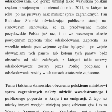
odszkodowania
. Co gorsze umknął także wszystkim polskim
rządom powojennym i to niemal do roku 2011, w którym to
roku po raz pierwszy nasz minister spraw zagranicznych, Pan
Radosław Sikorski oświadczając publicznie stanął na
stanowczym stanowisku, że za przedwojenne mienie
pożydowskie Polska już raz, i to we wczesnym okresie
powojennym zapłaciła takie odszkodowania. Zapłaciła za
wszelkie mienie przedwojenne żydów będących po wojnie
obywatelami tych państw lub kolonii tych państw bądź
obszarów od nich zależnych, z którymi takie umowy
odszkodowawcze zostały przez Polskę podpisane i
odszkodowania zostały w ich ramach ostatecznie zapłacone.
Temu i takiemu stanowisku obecnemu polskiemu ministrowi
spraw zagranicznych należy udzielić wszechstronnego i
publicznego poparcia w kraju i na emigracj
i. Z tego też
miedzy innymi względu niniejszą pracą zabieram głos i to za
Waszym, Szanowni Kresowi Kombatanci pośrednictwem.