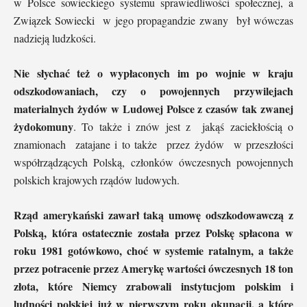
w Polsce sowieckiego systemu sprawiedliwości społecznej, a
Związek Sowiecki w jego propagandzie zwany był wówczas
nadzieją ludzkości.
Nie słychać też o wypłaconych im po wojnie w kraju
odszkodowaniach, czy o powojennych przywilejach
materialnych żydów w Ludowej Polsce z czasów tak zwanej
żydokomuny
. To także i znów jest z jakąś zaciekłością o
znamionach zatajane i to także przez żydów w przeszłości
współrządzących Polską, członków ówczesnych powojennych
polskich krajowych rządów ludowych.
Rząd amerykański zawarł taką umowę odszkodowawczą z
Polską, która ostatecznie została przez Polskę spłacona w
roku 1981 gotówkowo, choć w systemie ratalnym, a także
przez potracenie przez Amerykę wartości ówczesnych 18 ton
złota, które Niemcy zrabowali instytucjom polskim i
ludności polskiej już w pierwszym roku okupacji, a które