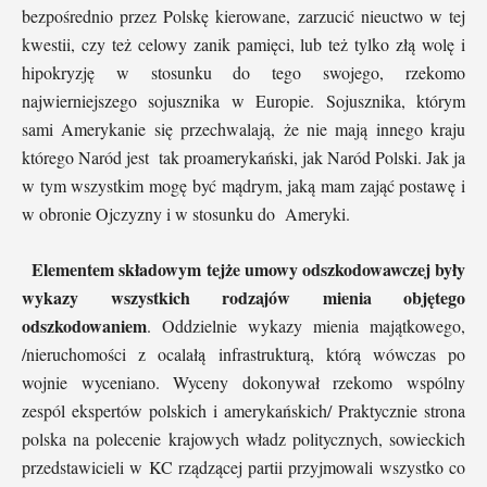
bezpośrednio przez Polskę kierowane, zarzucić nieuctwo w tej
kwestii, czy też celowy zanik pamięci, lub też tylko złą wolę i
hipokryzję w stosunku do tego swojego, rzekomo
najwierniejszego sojusznika w Europie. Sojusznika, którym
sami Amerykanie się przechwalają, że nie mają innego kraju
którego Naród jest tak proamerykański, jak Naród Polski. Jak ja
w tym wszystkim mogę być mądrym, jaką mam zająć postawę i
w obronie Ojczyzny i w stosunku do Ameryki.
Elementem składowym tejże umowy odszkodowawczej były
wykazy wszystkich rodzajów mienia objętego
odszkodowaniem
. Oddzielnie wykazy mienia majątkowego,
/nieruchomości z ocalałą infrastrukturą, którą wówczas po
wojnie wyceniano. Wyceny dokonywał rzekomo wspólny
zespól ekspertów polskich i amerykańskich/ Praktycznie strona
polska na polecenie krajowych władz politycznych, sowieckich
przedstawicieli w KC rządzącej partii przyjmowali wszystko co