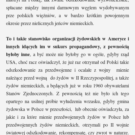
spłacane między innymi darmowym węglem wydobywanym
prze polskich więźniów, a w bardzo krótkim powojennym
okresie przez nielicznych jeńców niemieckich.
To i takie stanowisko organizacji żydowskich w Ameryce i
innych idących im w sukurs propagandowy, z pewnością
byłoby inne
, a być może nie byłoby go w ogóle, gdyby rząd
USA, choć racz oświadczył, że już raz otrzymał od Polski takie
odszkodowanie za przedwojenne i ocalałe z wojny mienie
należące przed wojną do żydów w II Rzeczypospolitej, a także
żydów niemieckich, a będących już w roku 1960 obywatelami
Stanów Zjednoczonych. Z pewnością też nie było ich tego
opartego na usilnej próbie wyłudzenia wrzasku, gdyby gmina
żydowska w Polsce w przeszłości, lub obecnie oświadczyła, za
jakie i za które mienie przedwojennych żydów w Polsce lub
przedwojennych żydów niemieckich, otrzymali po II wojnie
światowej odszkodowanie, rekompensatę, czy zwrot w naturze.