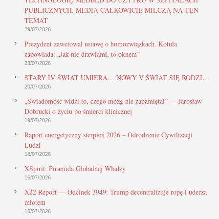
PUBLICZNYCH. MEDIA CAŁKOWICIE MILCZĄ NA TEN
TEMAT
29/07/2026
Prezydent zawetował ustawę o homozwiązkach. Kotula
zapowiada: „Jak nie drzwiami, to oknem”
23/07/2026
STARY IV ŚWIAT UMIERA… NOWY V ŚWIAT SIĘ RODZI…
20/07/2026
„Świadomość widzi to, czego mózg nie zapamiętał” — Jarosław
Dobrucki o życiu po śmierci klinicznej
19/07/2026
Raport energetyczny sierpień 2026 – Odrodzenie Cywilizacji
Ludzi
18/07/2026
XSpirit: Piramida Globalnej Władzy
16/07/2026
X22 Report — Odcinek 3949: Trump decentralizuje ropę i uderza
młotem
16/07/2026