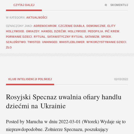
CZYTAJ DALEJ
SKOMENTUJ
W KATEGORII:
AKTUALNOŚCI
OZNACZONY JAKO:
ADRENOCHROM
,
CZCZENIE DIABŁA
,
DEMONICZNE
,
ELITY
HOLLYWOOD
,
GWIAZDY
,
HANDEL DZIEĆMI
,
HOLLYWOOD
,
PEDOFILIA
,
PIĆ KREW
,
PORWANIE DZIECI
,
RYTUAŁ
,
SATANISTYCZNY RYTUAŁ
,
SATANIZM
,
SPISEK
,
SZALEŃSTWO
,
TWISTED
,
UNHINGED
,
WHISTLEBLOWER
,
WYKORZYSTYWANIE DZIECI
,
ZŁO
KLUB INTELIGENCJI POLSKIEJ
02/03/2022
Rosyjski Specnaz uwalnia ofiary handlu
dziećmi na Ukrainie
Posted by Marucha w dniu 2022-03-01 (Wtorek) Wydaje się to
nieprawdopodobne. Żołnierze Specnazu, poszukujący