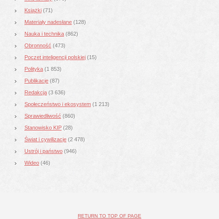
Książki
(71)
Materiały nadesłane
(128)
Nauka i technika
(862)
Obronność
(473)
Poczet inteligencji polskiej
(15)
Polityka
(1 853)
Publikacje
(87)
Redakcja
(3 636)
Społeczeństwo i ekosystem
(1 213)
Sprawiedliwość
(860)
Stanowisko KIP
(28)
Świat i cywilizacje
(2 478)
Ustrój i państwo
(946)
Wideo
(46)
RETURN TO TOP OF PAGE