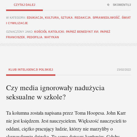
CZYTAJ DALEJ
SKOMENTUJ
W KATEGORII:
EDUKACJA, KULTURA, SZTUKA
,
REDAKCJA
,
SPRAWIEDLIWOŚĆ
,
ŚWIAT
I CYWILIZACJE
OZNACZONY JAKO:
KOŚCIÓŁ KATOLICKI
,
PAPIEŻ BENEDYKT XVI
,
PAPIEŻ
FRANCISZEK
,
PEDOFILIA
,
WATYKAN
KLUB INTELIGENCJI POLSKIEJ
15/02/2022
Czy media ignorowały nadużycia
seksualne w szkole?
Ta kolumna została napisana przez Toma Hoopesa. John Karr
nie jest księdzem. Jest nauczycielem. Większość nauczycieli to
oddani, ciężko pracujący ludzie, którzy nie marzyliby o
skrzywdzeniu dziecka. To samo dotyczy kapłanów. Gdyby