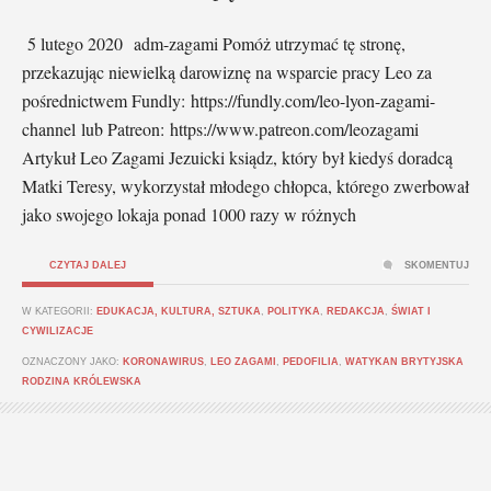
5 lutego 2020 adm-zagami Pomóż utrzymać tę stronę,
przekazując niewielką darowiznę na wsparcie pracy Leo za
pośrednictwem Fundly: https://fundly.com/leo-lyon-zagami-
channel lub Patreon: https://www.patreon.com/leozagami
Artykuł Leo Zagami Jezuicki ksiądz, który był kiedyś doradcą
Matki Teresy, wykorzystał młodego chłopca, którego zwerbował
jako swojego lokaja ponad 1000 razy w różnych
CZYTAJ DALEJ
SKOMENTUJ
W KATEGORII:
EDUKACJA, KULTURA, SZTUKA
,
POLITYKA
,
REDAKCJA
,
ŚWIAT I
CYWILIZACJE
OZNACZONY JAKO:
KORONAWIRUS
,
LEO ZAGAMI
,
PEDOFILIA
,
WATYKAN BRYTYJSKA
RODZINA KRÓLEWSKA