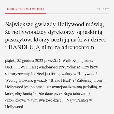
KLUB INTELIGENCJI POLSKIEJ
19/12/2022
Największe gwiazdy Hollywood mówią,
że hollywoodzcy dyrektorzy są jaskinią
pasożytów, którzy ucztują na krwi dzieci
i HANDLUJĄ nimi za adrenochrom
piątek, 02 grudnia 2022 przez:S.D. Wells Kopiuj adres
URL33CWIDOKI (Wiadomości przyrodnicze) Czy krew
sterroryzowanych dzieci jest formą waluty w Hollywood?
Według Gibsona, gwiazdy "Brave Heart" i "Zabójczej broni",
Hollywood jest po prostu zinstytucjonalizowaną pedofilią, w
której elity łamią "każde dane przez Boga tabu znane
człowiekowi, w tym świętość dzieci". Najwyraźniej w
Hollywood