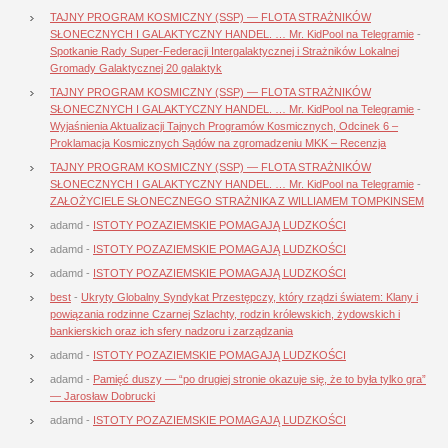
TAJNY PROGRAM KOSMICZNY (SSP) — FLOTA STRAŻNIKÓW
SŁONECZNYCH I GALAKTYCZNY HANDEL. … Mr. KidPool na Telegramie
-
Spotkanie Rady Super-Federacji Intergalaktycznej i Strażników Lokalnej
Gromady Galaktycznej 20 galaktyk
TAJNY PROGRAM KOSMICZNY (SSP) — FLOTA STRAŻNIKÓW
SŁONECZNYCH I GALAKTYCZNY HANDEL. … Mr. KidPool na Telegramie
-
Wyjaśnienia Aktualizacji Tajnych Programów Kosmicznych, Odcinek 6 –
Proklamacja Kosmicznych Sądów na zgromadzeniu MKK – Recenzja
TAJNY PROGRAM KOSMICZNY (SSP) — FLOTA STRAŻNIKÓW
SŁONECZNYCH I GALAKTYCZNY HANDEL. … Mr. KidPool na Telegramie
-
ZAŁOŻYCIELE SŁONECZNEGO STRAŻNIKA Z WILLIAMEM TOMPKINSEM
adamd
-
ISTOTY POZAZIEMSKIE POMAGAJĄ LUDZKOŚCI
adamd
-
ISTOTY POZAZIEMSKIE POMAGAJĄ LUDZKOŚCI
adamd
-
ISTOTY POZAZIEMSKIE POMAGAJĄ LUDZKOŚCI
best
-
Ukryty Globalny Syndykat Przestępczy, który rządzi światem: Klany i
powiązania rodzinne Czarnej Szlachty, rodzin królewskich, żydowskich i
bankierskich oraz ich sfery nadzoru i zarządzania
adamd
-
ISTOTY POZAZIEMSKIE POMAGAJĄ LUDZKOŚCI
adamd
-
Pamięć duszy — “po drugiej stronie okazuje się, że to była tylko gra”
— Jarosław Dobrucki
adamd
-
ISTOTY POZAZIEMSKIE POMAGAJĄ LUDZKOŚCI