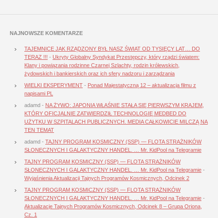
NAJNOWSZE KOMENTARZE
TAJEMNICE JAK RZĄDZONY BYŁ NASZ ŚWIAT OD TYSIĘCY LAT… DO
TERAZ !!!
-
Ukryty Globalny Syndykat Przestępczy, który rządzi światem:
Klany i powiązania rodzinne Czarnej Szlachty, rodzin królewskich,
żydowskich i bankierskich oraz ich sfery nadzoru i zarządzania
WIELKI EKSPERYMENT
-
Ponad Majestatyczną 12 – aktualizacja filmu z
napisami PL
adamd
-
NA ŻYWO: JAPONIA WŁAŚNIE STAŁA SIĘ PIERWSZYM KRAJEM,
KTÓRY OFICJALNIE ZATWIERDZIŁ TECHNOLOGIĘ MEDBED DO
UŻYTKU W SZPITALACH PUBLICZNYCH. MEDIA CAŁKOWICIE MILCZĄ NA
TEN TEMAT
adamd
-
TAJNY PROGRAM KOSMICZNY (SSP) — FLOTA STRAŻNIKÓW
SŁONECZNYCH I GALAKTYCZNY HANDEL. … Mr. KidPool na Telegramie
TAJNY PROGRAM KOSMICZNY (SSP) — FLOTA STRAŻNIKÓW
SŁONECZNYCH I GALAKTYCZNY HANDEL. … Mr. KidPool na Telegramie
-
Wyjaśnienia Aktualizacji Tajnych Programów Kosmicznych, Odcinek 2
TAJNY PROGRAM KOSMICZNY (SSP) — FLOTA STRAŻNIKÓW
SŁONECZNYCH I GALAKTYCZNY HANDEL. … Mr. KidPool na Telegramie
-
Aktualizacje Tajnych Programów Kosmicznych, Odcinek 8 – Grupa Oriona,
Cz. 1