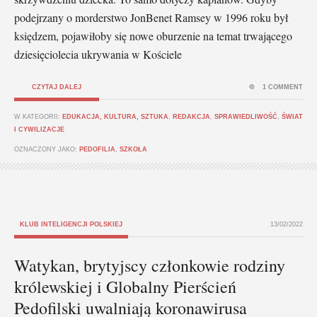
podejrzany o morderstwo JonBenet Ramsey w 1996 roku był
księdzem, pojawiłoby się nowe oburzenie na temat trwającego
dziesięciolecia ukrywania w Kościele
CZYTAJ DALEJ
1 COMMENT
W KATEGORII:
EDUKACJA, KULTURA, SZTUKA
,
REDAKCJA
,
SPRAWIEDLIWOŚĆ
,
ŚWIAT
I CYWILIZACJE
OZNACZONY JAKO:
PEDOFILIA
,
SZKOŁA
KLUB INTELIGENCJI POLSKIEJ
13/02/2022
Watykan, brytyjscy członkowie rodziny
królewskiej i Globalny Pierścień
Pedofilski uwalniają koronawirusa