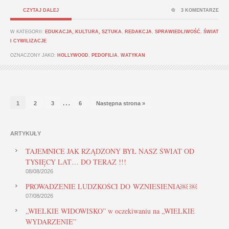
CZYTAJ DALEJ
3 KOMENTARZE
W KATEGORII:
EDUKACJA, KULTURA, SZTUKA
,
REDAKCJA
,
SPRAWIEDLIWOŚĆ
,
ŚWIAT
I CYWILIZACJE
OZNACZONY JAKO:
HOLLYWOOD
,
PEDOFILIA
,
WATYKAN
…
1
2
3
6
Następna strona »
ARTYKUŁY
TAJEMNICE JAK RZĄDZONY BYŁ NASZ ŚWIAT OD
TYSIĘCY LAT… DO TERAZ !!!
08/08/2026
PROWADZENIE LUDZKOŚCI DO WZNIESIENIA￼ ￼
07/08/2026
„WIELKIE WIDOWISKO” w oczekiwaniu na „WIELKIE
WYDARZENIE”