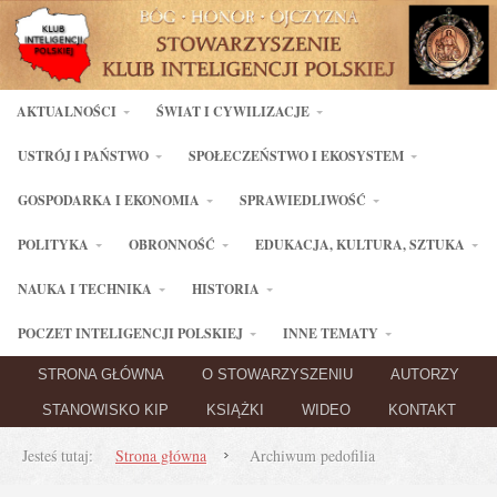
AKTUALNOŚCI
ŚWIAT I CYWILIZACJE
USTRÓJ I PAŃSTWO
SPOŁECZEŃSTWO I EKOSYSTEM
GOSPODARKA I EKONOMIA
SPRAWIEDLIWOŚĆ
POLITYKA
OBRONNOŚĆ
EDUKACJA, KULTURA, SZTUKA
NAUKA I TECHNIKA
HISTORIA
POCZET INTELIGENCJI POLSKIEJ
INNE TEMATY
STRONA GŁÓWNA
O STOWARZYSZENIU
AUTORZY
STANOWISKO KIP
KSIĄŻKI
WIDEO
KONTAKT
Jesteś tutaj:
Strona główna
Archiwum pedofilia