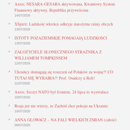
Axios: NESARA-GESARA aktywowana, Kwantowy System
Finansowy aktywny, Republika przywrócona
14/07/2026
XSpirit: Ludzkość wkrótce odkryje starożytne ruiny obcych
13/07/2026
ISTOTY POZAZIEMSKIE POMAGAJĄ LUDZKOŚCI
13/07/2026
ZAŁOŻYCIELE SŁONECZNEGO STRAŻNIKA Z
WILLIAMEM TOMPKINSEM
12/07/2026
Ukraińcy domagają się roszczeń od Polaków za wojnę?! CO
TUTAJ SIĘ WYRABIA?! Prof. Osadczy u Roli!
11/07/2026
Axios: Szczyt NATO był frontem, 24 lipca to wyzwalacz
10/07/2026
Rosja już nie wierzy, że Zachód chce pokoju na Ukrainie
10/07/2026
ANNA GŁOWACZ – NA FALI WIELKICH ZMIAN (całość)
09/07/2026