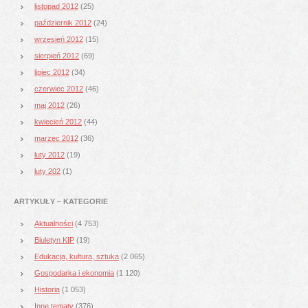
listopad 2012
(25)
październik 2012
(24)
wrzesień 2012
(15)
sierpień 2012
(69)
lipiec 2012
(34)
czerwiec 2012
(46)
maj 2012
(26)
kwiecień 2012
(44)
marzec 2012
(36)
luty 2012
(19)
luty 202
(1)
ARTYKUŁY – KATEGORIE
Aktualności
(4 753)
Biuletyn KIP
(19)
Edukacja, kultura, sztuka
(2 065)
Gospodarka i ekonomia
(1 120)
Historia
(1 053)
Inne tematy
(376)