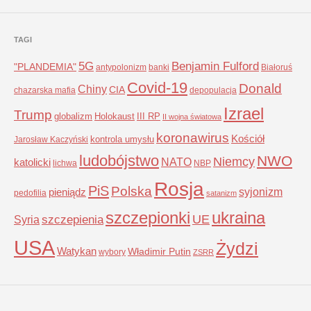
TAGI
5G
Benjamin Fulford
"PLANDEMIA"
antypolonizm
banki
Białoruś
Covid-19
Donald
Chiny
CIA
chazarska mafia
depopulacja
Izrael
Trump
globalizm
Holokaust
III RP
II wojna światowa
koronawirus
Kościół
kontrola umysłu
Jarosław Kaczyński
ludobójstwo
NWO
Niemcy
NATO
katolicki
lichwa
NBP
Rosja
PiS
Polska
syjonizm
pieniądz
pedofilia
satanizm
szczepionki
ukraina
UE
Syria
szczepienia
USA
Żydzi
Watykan
Władimir Putin
wybory
ZSRR