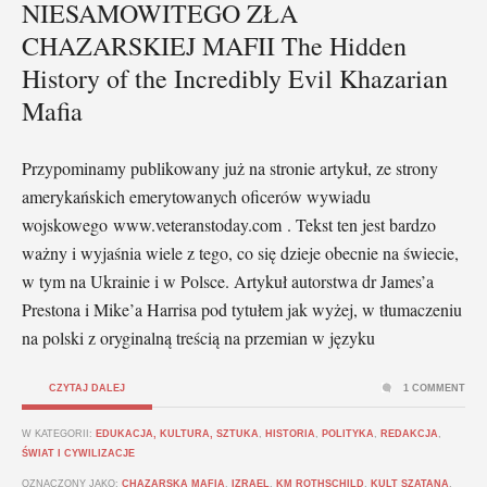
NIESAMOWITEGO ZŁA
CHAZARSKIEJ MAFII The Hidden
History of the Incredibly Evil Khazarian
Mafia
Przypominamy publikowany już na stronie artykuł, ze strony
amerykańskich emerytowanych oficerów wywiadu
wojskowego www.veteranstoday.com . Tekst ten jest bardzo
ważny i wyjaśnia wiele z tego, co się dzieje obecnie na świecie,
w tym na Ukrainie i w Polsce. Artykuł autorstwa dr James’a
Prestona i Mike’a Harrisa pod tytułem jak wyżej, w tłumaczeniu
na polski z oryginalną treścią na przemian w języku
CZYTAJ DALEJ
1 COMMENT
W KATEGORII:
EDUKACJA, KULTURA, SZTUKA
,
HISTORIA
,
POLITYKA
,
REDAKCJA
,
ŚWIAT I CYWILIZACJE
OZNACZONY JAKO:
CHAZARSKA MAFIA
,
IZRAEL
,
KM ROTHSCHILD
,
KULT SZATANA
,