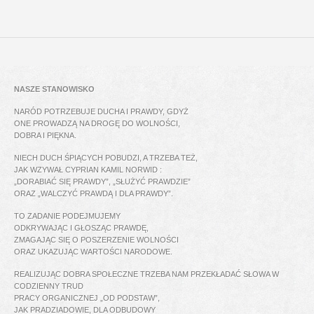
NASZE STANOWISKO
NARÓD POTRZEBUJE DUCHA I PRAWDY, GDYŻ
ONE PROWADZĄ NA DROGĘ DO WOLNOŚCI,
DOBRA I PIĘKNA.
NIECH DUCH ŚPIĄCYCH POBUDZI, A TRZEBA TEŻ,
JAK WZYWAŁ CYPRIAN KAMIL NORWID :
„DORABIAĆ SIĘ PRAWDY”, „SŁUŻYĆ PRAWDZIE”
ORAZ „WALCZYĆ PRAWDĄ I DLA PRAWDY”.
TO ZADANIE PODEJMUJEMY
ODKRYWAJĄC I GŁOSZĄC PRAWDĘ,
ZMAGAJĄC SIĘ O POSZERZENIE WOLNOŚCI
ORAZ UKAZUJĄC WARTOŚCI NARODOWE.
REALIZUJĄC DOBRA SPOŁECZNE TRZEBA NAM PRZEKŁADAĆ SŁOWA W
CODZIENNY TRUD
PRACY ORGANICZNEJ „OD PODSTAW”,
JAK PRADZIADOWIE, DLA ODBUDOWY