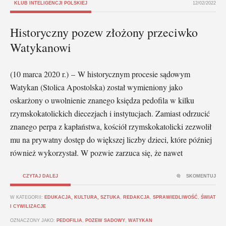
KLUB INTELIGENCJI POLSKIEJ
12/02/2022
Historyczny pozew złożony przeciwko
Watykanowi
(10 marca 2020 r.) – W historycznym procesie sądowym
Watykan (Stolica Apostolska) został wymieniony jako
oskarżony o uwolnienie znanego księdza pedofila w kilku
rzymskokatolickich diecezjach i instytucjach. Zamiast odrzucić
znanego perpa z kapłaństwa, kościół rzymskokatolicki zezwolił
mu na prywatny dostęp do większej liczby dzieci, które później
również wykorzystał. W pozwie zarzuca się, że nawet
CZYTAJ DALEJ
SKOMENTUJ
W KATEGORII:
EDUKACJA, KULTURA, SZTUKA
,
REDAKCJA
,
SPRAWIEDLIWOŚĆ
,
ŚWIAT
I CYWILIZACJE
OZNACZONY JAKO:
PEDOFILIA
,
POZEW SADOWY
,
WATYKAN