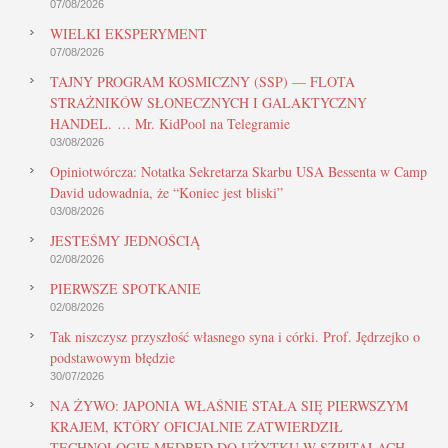
07/08/2026
WIELKI EKSPERYMENT
07/08/2026
TAJNY PROGRAM KOSMICZNY (SSP) — FLOTA
STRAŻNIKÓW SŁONECZNYCH I GALAKTYCZNY
HANDEL. … Mr. KidPool na Telegramie
03/08/2026
Opiniotwórcza: Notatka Sekretarza Skarbu USA Bessenta w Camp
David udowadnia, że “Koniec jest bliski”
03/08/2026
JESTEŚMY JEDNOŚCIĄ
02/08/2026
PIERWSZE SPOTKANIE
02/08/2026
Tak niszczysz przyszłość własnego syna i córki. Prof. Jędrzejko o
podstawowym błędzie
30/07/2026
NA ŻYWO: JAPONIA WŁAŚNIE STAŁA SIĘ PIERWSZYM
KRAJEM, KTÓRY OFICJALNIE ZATWIERDZIŁ
TECHNOLOGIĘ MEDBED DO UŻYTKU W SZPITALACH