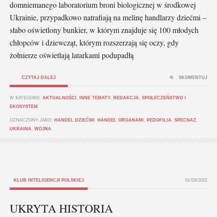
domniemanego laboratorium broni biologicznej w środkowej
Ukrainie, przypadkowo natrafiają na melinę handlarzy dziećmi –
słabo oświetlony bunkier, w którym znajduje się 100 młodych
chłopców i dziewcząt, którym rozszerzają się oczy, gdy
żołnierze oświetlają latarkami podupadłą
CZYTAJ DALEJ
SKOMENTUJ
W KATEGORII:
AKTUALNOŚCI
,
INNE TEMATY
,
REDAKCJA
,
SPOŁECZEŃSTWO I
EKOSYSTEM
OZNACZONY JAKO:
HANDEL DZIEĆMI
,
HANDEL ORGANAMI
,
PEDOFILIA
,
SPECNAZ
,
UKRAINA
,
WOJNA
KLUB INTELIGENCJI POLSKIEJ
01/03/2022
UKRYTA HISTORIA