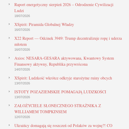
Raport energetyczny sierpień 2026 – Odrodzenie Cywilizacji
Ludzi
18/07/2026
XSpirit: Piramida Globalnej Władzy
16/07/2026
X22 Report — Odcinek 3949: Trump decentralizuje ropę i uderza
młotem
16/07/2026
Axios: NESARA-GESARA aktywowana, Kwantowy System
Finansowy aktywny, Republika przywrócona
14/07/2026
XSpirit: Ludzkość wkrótce odkryje starożytne ruiny obcych
13/07/2026
ISTOTY POZAZIEMSKIE POMAGAJĄ LUDZKOŚCI
13/07/2026
ZAŁOŻYCIELE SŁONECZNEGO STRAŻNIKA Z
WILLIAMEM TOMPKINSEM
12/07/2026
Ukraińcy domagają się roszczeń od Polaków za wojnę?! CO