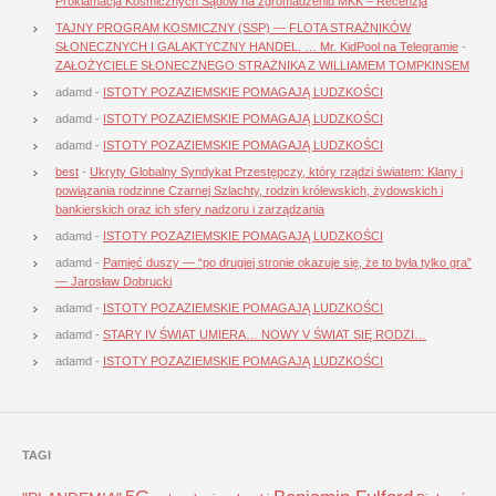
Proklamacja Kosmicznych Sądów na zgromadzeniu MKK – Recenzja
TAJNY PROGRAM KOSMICZNY (SSP) — FLOTA STRAŻNIKÓW
SŁONECZNYCH I GALAKTYCZNY HANDEL. … Mr. KidPool na Telegramie
-
ZAŁOŻYCIELE SŁONECZNEGO STRAŻNIKA Z WILLIAMEM TOMPKINSEM
adamd
-
ISTOTY POZAZIEMSKIE POMAGAJĄ LUDZKOŚCI
adamd
-
ISTOTY POZAZIEMSKIE POMAGAJĄ LUDZKOŚCI
adamd
-
ISTOTY POZAZIEMSKIE POMAGAJĄ LUDZKOŚCI
best
-
Ukryty Globalny Syndykat Przestępczy, który rządzi światem: Klany i
powiązania rodzinne Czarnej Szlachty, rodzin królewskich, żydowskich i
bankierskich oraz ich sfery nadzoru i zarządzania
adamd
-
ISTOTY POZAZIEMSKIE POMAGAJĄ LUDZKOŚCI
adamd
-
Pamięć duszy — “po drugiej stronie okazuje się, że to była tylko gra”
— Jarosław Dobrucki
adamd
-
ISTOTY POZAZIEMSKIE POMAGAJĄ LUDZKOŚCI
adamd
-
STARY IV ŚWIAT UMIERA… NOWY V ŚWIAT SIĘ RODZI…
adamd
-
ISTOTY POZAZIEMSKIE POMAGAJĄ LUDZKOŚCI
TAGI