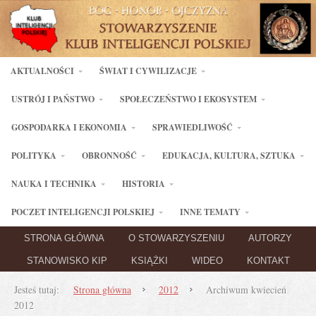
AKTUALNOŚCI
ŚWIAT I CYWILIZACJE
USTRÓJ I PAŃSTWO
SPOŁECZEŃSTWO I EKOSYSTEM
GOSPODARKA I EKONOMIA
SPRAWIEDLIWOŚĆ
POLITYKA
OBRONNOŚĆ
EDUKACJA, KULTURA, SZTUKA
NAUKA I TECHNIKA
HISTORIA
POCZET INTELIGENCJI POLSKIEJ
INNE TEMATY
STRONA GŁÓWNA
O STOWARZYSZENIU
AUTORZY
STANOWISKO KIP
KSIĄŻKI
WIDEO
KONTAKT
Jesteś tutaj:
Strona główna
2012
Archiwum kwiecień
2012