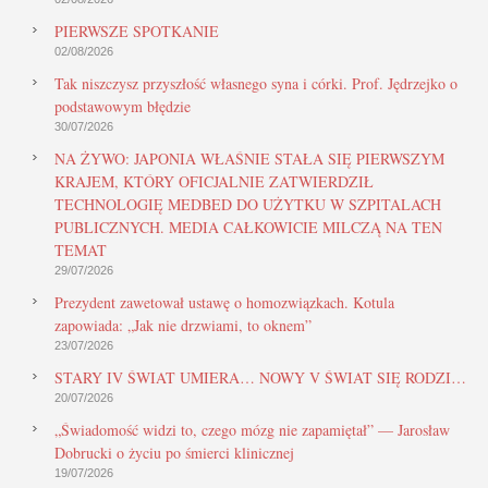
PIERWSZE SPOTKANIE
02/08/2026
Tak niszczysz przyszłość własnego syna i córki. Prof. Jędrzejko o
podstawowym błędzie
30/07/2026
NA ŻYWO: JAPONIA WŁAŚNIE STAŁA SIĘ PIERWSZYM
KRAJEM, KTÓRY OFICJALNIE ZATWIERDZIŁ
TECHNOLOGIĘ MEDBED DO UŻYTKU W SZPITALACH
PUBLICZNYCH. MEDIA CAŁKOWICIE MILCZĄ NA TEN
TEMAT
29/07/2026
Prezydent zawetował ustawę o homozwiązkach. Kotula
zapowiada: „Jak nie drzwiami, to oknem”
23/07/2026
STARY IV ŚWIAT UMIERA… NOWY V ŚWIAT SIĘ RODZI…
20/07/2026
„Świadomość widzi to, czego mózg nie zapamiętał” — Jarosław
Dobrucki o życiu po śmierci klinicznej
19/07/2026