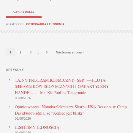
CZYTAJ DALEJ
W KATEGORII:
GOSPODARKA I EKONOMIA
…
1
2
3
6
Następna strona »
ARTYKUŁY
TAJNY PROGRAM KOSMICZNY (SSP) — FLOTA
STRAŻNIKÓW SŁONECZNYCH I GALAKTYCZNY
HANDEL. … Mr. KidPool na Telegramie
03/08/2026
Opiniotwórcza: Notatka Sekretarza Skarbu USA Bessenta w Camp
David udowadnia, że “Koniec jest bliski”
03/08/2026
JESTEŚMY JEDNOŚCIĄ
02/08/2026