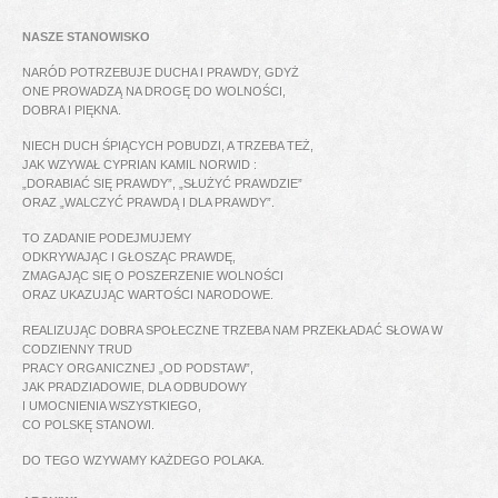
NASZE STANOWISKO
NARÓD POTRZEBUJE DUCHA I PRAWDY, GDYŻ
ONE PROWADZĄ NA DROGĘ DO WOLNOŚCI,
DOBRA I PIĘKNA.
NIECH DUCH ŚPIĄCYCH POBUDZI, A TRZEBA TEŻ,
JAK WZYWAŁ CYPRIAN KAMIL NORWID :
„DORABIAĆ SIĘ PRAWDY”, „SŁUŻYĆ PRAWDZIE”
ORAZ „WALCZYĆ PRAWDĄ I DLA PRAWDY”.
TO ZADANIE PODEJMUJEMY
ODKRYWAJĄC I GŁOSZĄC PRAWDĘ,
ZMAGAJĄC SIĘ O POSZERZENIE WOLNOŚCI
ORAZ UKAZUJĄC WARTOŚCI NARODOWE.
REALIZUJĄC DOBRA SPOŁECZNE TRZEBA NAM PRZEKŁADAĆ SŁOWA W
CODZIENNY TRUD
PRACY ORGANICZNEJ „OD PODSTAW”,
JAK PRADZIADOWIE, DLA ODBUDOWY
I UMOCNIENIA WSZYSTKIEGO,
CO POLSKĘ STANOWI.
DO TEGO WZYWAMY KAŻDEGO POLAKA.