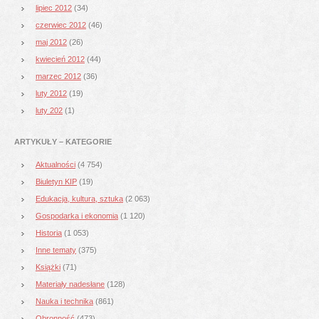
lipiec 2012
(34)
czerwiec 2012
(46)
maj 2012
(26)
kwiecień 2012
(44)
marzec 2012
(36)
luty 2012
(19)
luty 202
(1)
ARTYKUŁY – KATEGORIE
Aktualności
(4 754)
Biuletyn KIP
(19)
Edukacja, kultura, sztuka
(2 063)
Gospodarka i ekonomia
(1 120)
Historia
(1 053)
Inne tematy
(375)
Książki
(71)
Materiały nadesłane
(128)
Nauka i technika
(861)
Obronność
(473)