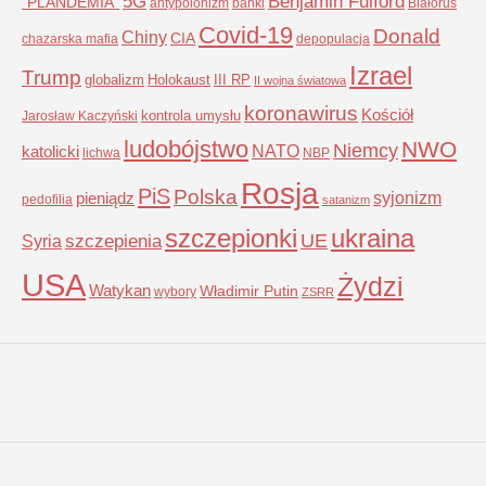
5G
Benjamin Fulford
"PLANDEMIA"
antypolonizm
banki
Białoruś
Covid-19
Donald
Chiny
CIA
chazarska mafia
depopulacja
Izrael
Trump
globalizm
Holokaust
III RP
II wojna światowa
koronawirus
Kościół
kontrola umysłu
Jarosław Kaczyński
ludobójstwo
NWO
Niemcy
NATO
katolicki
lichwa
NBP
Rosja
PiS
Polska
syjonizm
pieniądz
pedofilia
satanizm
szczepionki
ukraina
UE
Syria
szczepienia
USA
Żydzi
Watykan
Władimir Putin
wybory
ZSRR