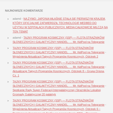
NAJNOWSZE KOMENTARZE
adamd
-
NA ŻYWO: JAPONIA WŁAŚNIE STAŁA SIĘ PIERWSZYM KRAJEM,
KTÓRY OFICJALNIE ZATWIERDZIŁ TECHNOLOGIĘ MEDBED DO
UŻYTKU W SZPITALACH PUBLICZNYCH. MEDIA CAŁKOWICIE MILCZĄ NA
TEN TEMAT
adamd
-
TAJNY PROGRAM KOSMICZNY (SSP) — FLOTA STRAŻNIKÓW
SŁONECZNYCH I GALAKTYCZNY HANDEL. … Mr. KidPool na Telegramie
TAJNY PROGRAM KOSMICZNY (SSP) — FLOTA STRAŻNIKÓW
SŁONECZNYCH I GALAKTYCZNY HANDEL. … Mr. KidPool na Telegramie
-
Wyjaśnienia Aktualizacji Tajnych Programów Kosmicznych, Odcinek 2
TAJNY PROGRAM KOSMICZNY (SSP) — FLOTA STRAŻNIKÓW
SŁONECZNYCH I GALAKTYCZNY HANDEL. … Mr. KidPool na Telegramie
-
Aktualizacje Tajnych Programów Kosmicznych, Odcinek 8 – Grupa Oriona,
Cz. 1
TAJNY PROGRAM KOSMICZNY (SSP) — FLOTA STRAŻNIKÓW
SŁONECZNYCH I GALAKTYCZNY HANDEL. … Mr. KidPool na Telegramie
-
Spotkanie Rady Super-Federacji Intergalaktycznej i Strażników Lokalnej
Gromady Galaktycznej 20 galaktyk
TAJNY PROGRAM KOSMICZNY (SSP) — FLOTA STRAŻNIKÓW
SŁONECZNYCH I GALAKTYCZNY HANDEL. … Mr. KidPool na Telegramie
-
Wyjaśnienia Aktualizacji Tajnych Programów Kosmicznych, Odcinek 6 –