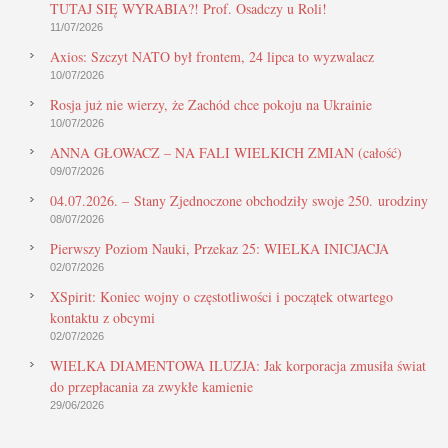
TUTAJ SIĘ WYRABIA?! Prof. Osadczy u Roli!
11/07/2026
Axios: Szczyt NATO był frontem, 24 lipca to wyzwalacz
10/07/2026
Rosja już nie wierzy, że Zachód chce pokoju na Ukrainie
10/07/2026
ANNA GŁOWACZ – NA FALI WIELKICH ZMIAN (całość)
09/07/2026
04.07.2026. – Stany Zjednoczone obchodziły swoje 250. urodziny
08/07/2026
Pierwszy Poziom Nauki, Przekaz 25: WIELKA INICJACJA
02/07/2026
XSpirit: Koniec wojny o częstotliwości i początek otwartego
kontaktu z obcymi
02/07/2026
WIELKA DIAMENTOWA ILUZJA: Jak korporacja zmusiła świat
do przepłacania za zwykłe kamienie
29/06/2026