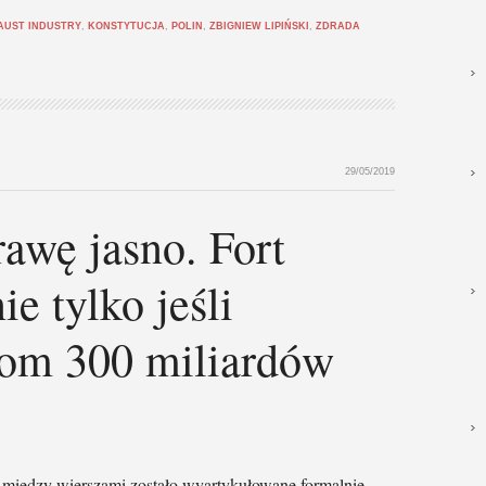
AUST INDUSTRY
,
KONSTYTUCJA
,
POLIN
,
ZBIGNIEW LIPIŃSKI
,
ZDRADA
29/05/2019
awę jasno. Fort
e tylko jeśli
om 300 miliardów
 między wierszami zostało wyartykułowane formalnie.