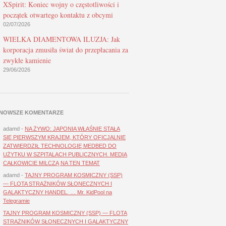
XSpirit: Koniec wojny o częstotliwości i
początek otwartego kontaktu z obcymi
02/07/2026
WIELKA DIAMENTOWA ILUZJA: Jak
korporacja zmusiła świat do przepłacania za
zwykłe kamienie
29/06/2026
NOWSZE KOMENTARZE
adamd
-
NA ŻYWO: JAPONIA WŁAŚNIE STAŁA
SIĘ PIERWSZYM KRAJEM, KTÓRY OFICJALNIE
ZATWIERDZIŁ TECHNOLOGIĘ MEDBED DO
UŻYTKU W SZPITALACH PUBLICZNYCH. MEDIA
CAŁKOWICIE MILCZĄ NA TEN TEMAT
adamd
-
TAJNY PROGRAM KOSMICZNY (SSP)
— FLOTA STRAŻNIKÓW SŁONECZNYCH I
GALAKTYCZNY HANDEL. … Mr. KidPool na
Telegramie
TAJNY PROGRAM KOSMICZNY (SSP) — FLOTA
STRAŻNIKÓW SŁONECZNYCH I GALAKTYCZNY