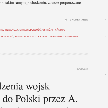
by, o takim samym pochodzeniu, zawsze proponowane
2 KOMENTARZE
YKA
,
REDAKCJA
,
SPRAWIEDLIWOŚĆ
,
USTRÓJ I PAŃSTWO
IAŁALNOŚĆ
,
FAŁSZYWI POLACY
,
KRZYSZTOF BALIŃSKI
,
SZOWINIZM
29/05/2019
dzenia wojsk
do Polski przez A.