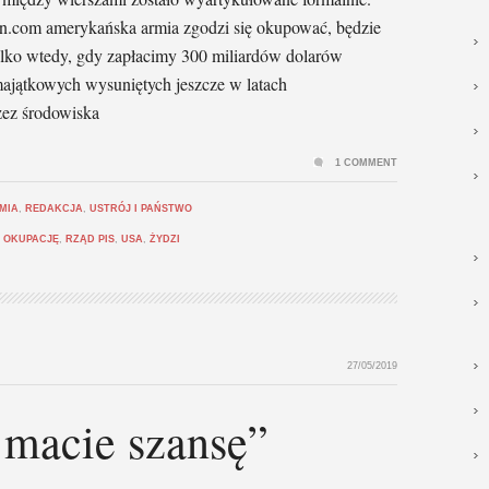
on.com amerykańska armia zgodzi się okupować, będzie
tylko wtedy, gdy zapłacimy 300 miliardów dolarów
ajątkowych wysuniętych jeszcze w latach
zez środowiska
1 COMMENT
MIA
,
REDAKCJA
,
USTRÓJ I PAŃSTWO
 OKUPACJĘ
,
RZĄD PIS
,
USA
,
ŻYDZI
27/05/2019
 macie szansę”