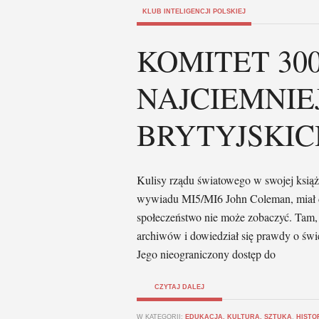
KLUB INTELIGENCJI POLSKIEJ
KOMITET 300
NAJCIEMNIE
BRYTYJSKIC
Kulisy rządu światowego w swojej książc
wywiadu MI5/MI6 John Coleman, miał d
społeczeństwo nie może zobaczyć. Tam, z
archiwów i dowiedział się prawdy o świe
Jego nieograniczony dostęp do
CZYTAJ DALEJ
W KATEGORII:
EDUKACJA, KULTURA, SZTUKA
,
HISTO