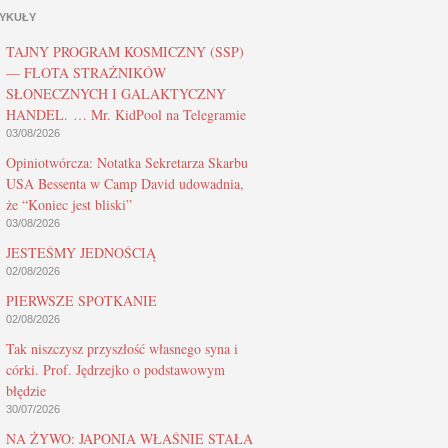
YKUŁY
TAJNY PROGRAM KOSMICZNY (SSP)
— FLOTA STRAŻNIKÓW
SŁONECZNYCH I GALAKTYCZNY
HANDEL. … Mr. KidPool na Telegramie
03/08/2026
Opiniotwórcza: Notatka Sekretarza Skarbu
USA Bessenta w Camp David udowadnia,
że “Koniec jest bliski”
03/08/2026
JESTEŚMY JEDNOŚCIĄ
02/08/2026
PIERWSZE SPOTKANIE
02/08/2026
Tak niszczysz przyszłość własnego syna i
córki. Prof. Jędrzejko o podstawowym
błędzie
30/07/2026
NA ŻYWO: JAPONIA WŁAŚNIE STAŁA