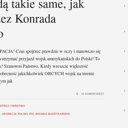
dą takie same, jak
ez Konrada
o
ACJA! Czas spojrzeć prawdzie w oczy i stanowczo się
strzymać przyjazd wojsk amerykańskich do Polski! To
ek! Szanowni Państwo, Kiedy wreszcie większość
e obecność jakichkolwiek OBCYCH wojsk na terenie
nym jak
31 KOMENTARZY
STRÓJ I PAŃSTWO
Y
,
OKUPACJA POLSKI
,
PIS
,
WOJSKA MAERYKAŃSKIE