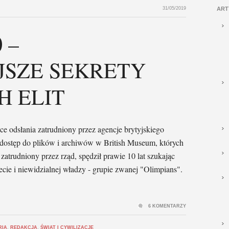
31/05/2019
ART
 –
JSZE SEKRETY
H ELIT
e odsłania zatrudniony przez agencje brytyjskiego
ostęp do plików i archiwów w British Museum, których
atrudniony przez rząd, spędził prawie 10 lat szukając
cie i niewidzialnej władzy - grupie zwanej "Olimpians".
6 KOMENTARZY
RIA
,
REDAKCJA
,
ŚWIAT I CYWILIZACJE