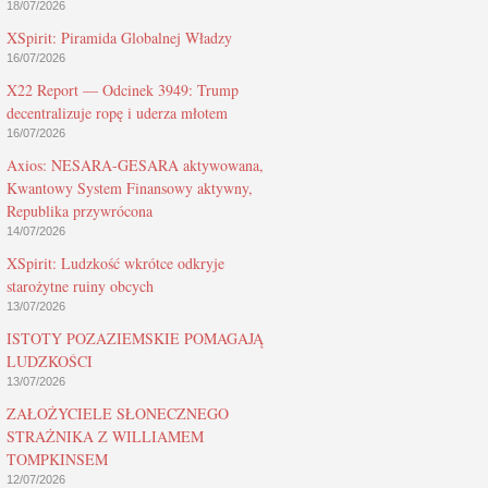
18/07/2026
XSpirit: Piramida Globalnej Władzy
16/07/2026
X22 Report — Odcinek 3949: Trump
decentralizuje ropę i uderza młotem
16/07/2026
Axios: NESARA-GESARA aktywowana,
Kwantowy System Finansowy aktywny,
Republika przywrócona
14/07/2026
XSpirit: Ludzkość wkrótce odkryje
starożytne ruiny obcych
13/07/2026
ISTOTY POZAZIEMSKIE POMAGAJĄ
LUDZKOŚCI
13/07/2026
ZAŁOŻYCIELE SŁONECZNEGO
STRAŻNIKA Z WILLIAMEM
TOMPKINSEM
12/07/2026