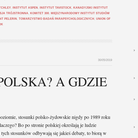
TCHLEY
,
INSTYTUT ASPEN
,
INSTYTUT TAVISTOCK
,
KANADYJSKI INSTYTUT
SJA TRÓJSTRONNA
,
KOMITET 300
,
MIĘDZYNARODOWY INSTYTUT STUDIÓW
NT PELERIN
,
TOWARZYSTWO BADAŃ PARAPSYCHOLOGICZNYCH
,
UNION OF
RK
30/05/2019
POLSKA? A GDZIE
oziomie, stosunki polsko-żydowskie nigdy po 1989 roku
aczego? Bo po stronie polskiej określają je ludzie
t tych stosunków odbywają się jakieś debaty, to biorą w