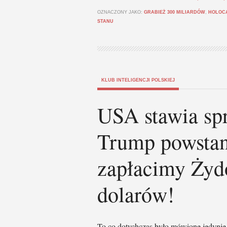
OZNACZONY JAKO:
GRABIEŻ 300 MILIARDÓW
,
HOLOC
STANU
KLUB INTELIGENCJI POLSKIEJ
USA stawia spr
Trump powstani
zapłacimy Żyd
dolarów!
To co dotychczas było mówione jedynie