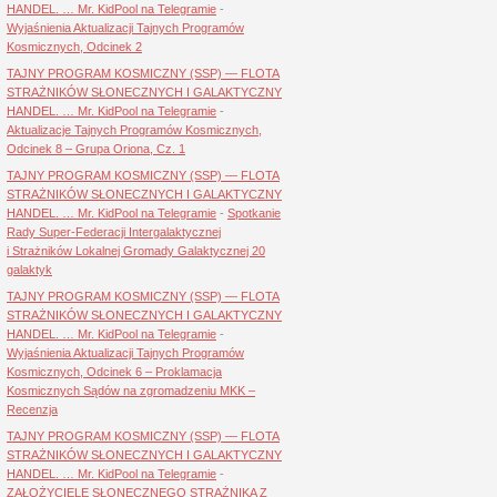
HANDEL. … Mr. KidPool na Telegramie
-
Wyjaśnienia Aktualizacji Tajnych Programów
Kosmicznych, Odcinek 2
TAJNY PROGRAM KOSMICZNY (SSP) — FLOTA
STRAŻNIKÓW SŁONECZNYCH I GALAKTYCZNY
HANDEL. … Mr. KidPool na Telegramie
-
Aktualizacje Tajnych Programów Kosmicznych,
Odcinek 8 – Grupa Oriona, Cz. 1
TAJNY PROGRAM KOSMICZNY (SSP) — FLOTA
STRAŻNIKÓW SŁONECZNYCH I GALAKTYCZNY
HANDEL. … Mr. KidPool na Telegramie
-
Spotkanie
Rady Super-Federacji Intergalaktycznej
i Strażników Lokalnej Gromady Galaktycznej 20
galaktyk
TAJNY PROGRAM KOSMICZNY (SSP) — FLOTA
STRAŻNIKÓW SŁONECZNYCH I GALAKTYCZNY
HANDEL. … Mr. KidPool na Telegramie
-
Wyjaśnienia Aktualizacji Tajnych Programów
Kosmicznych, Odcinek 6 – Proklamacja
Kosmicznych Sądów na zgromadzeniu MKK –
Recenzja
TAJNY PROGRAM KOSMICZNY (SSP) — FLOTA
STRAŻNIKÓW SŁONECZNYCH I GALAKTYCZNY
HANDEL. … Mr. KidPool na Telegramie
-
ZAŁOŻYCIELE SŁONECZNEGO STRAŻNIKA Z