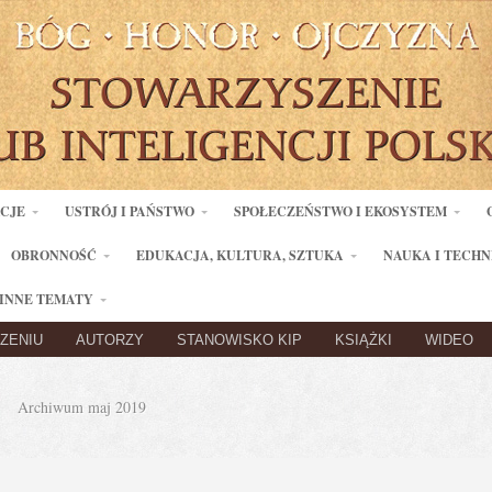
ACJE
USTRÓJ I PAŃSTWO
SPOŁECZEŃSTWO I EKOSYSTEM
OBRONNOŚĆ
EDUKACJA, KULTURA, SZTUKA
NAUKA I TECHN
INNE TEMATY
ZENIU
AUTORZY
STANOWISKO KIP
KSIĄŻKI
WIDEO
Archiwum maj 2019