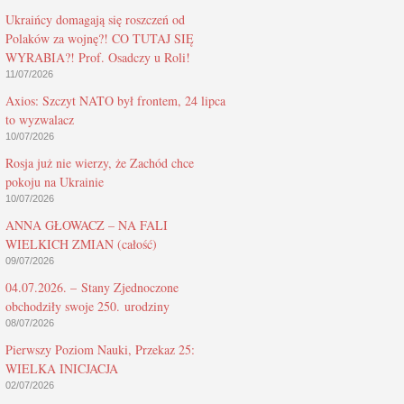
Ukraińcy domagają się roszczeń od
Polaków za wojnę?! CO TUTAJ SIĘ
WYRABIA?! Prof. Osadczy u Roli!
11/07/2026
Axios: Szczyt NATO był frontem, 24 lipca
to wyzwalacz
10/07/2026
Rosja już nie wierzy, że Zachód chce
pokoju na Ukrainie
10/07/2026
ANNA GŁOWACZ – NA FALI
WIELKICH ZMIAN (całość)
09/07/2026
04.07.2026. – Stany Zjednoczone
obchodziły swoje 250. urodziny
08/07/2026
Pierwszy Poziom Nauki, Przekaz 25:
WIELKA INICJACJA
02/07/2026