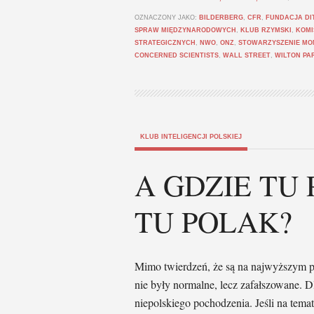
OZNACZONY JAKO:
BILDERBERG
,
CFR
,
FUNDACJA DI
SPRAW MIĘDZYNARODOWYCH
,
KLUB RZYMSKI
,
KOMI
STRATEGICZNYCH
,
NWO
,
ONZ
,
STOWARZYSZENIE MO
CONCERNED SCIENTISTS
,
WALL STREET
,
WILTON PA
KLUB INTELIGENCJI POLSKIEJ
A GDZIE TU 
TU POLAK?
Mimo twierdzeń, że są na najwyższym p
nie były normalne, lecz zafałszowane. Dl
niepolskiego pochodzenia. Jeśli na tema