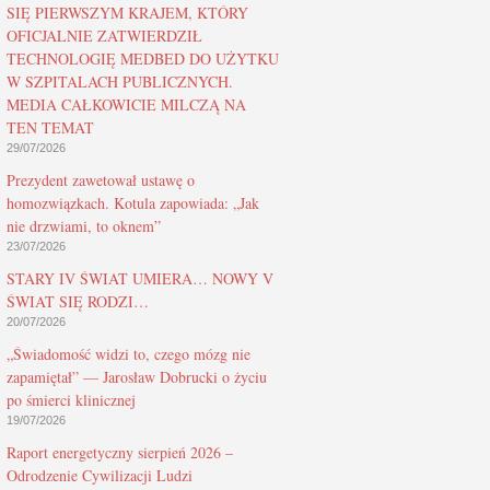
SIĘ PIERWSZYM KRAJEM, KTÓRY
OFICJALNIE ZATWIERDZIŁ
TECHNOLOGIĘ MEDBED DO UŻYTKU
W SZPITALACH PUBLICZNYCH.
MEDIA CAŁKOWICIE MILCZĄ NA
TEN TEMAT
29/07/2026
Prezydent zawetował ustawę o
homozwiązkach. Kotula zapowiada: „Jak
nie drzwiami, to oknem”
23/07/2026
STARY IV ŚWIAT UMIERA… NOWY V
ŚWIAT SIĘ RODZI…
20/07/2026
„Świadomość widzi to, czego mózg nie
zapamiętał” — Jarosław Dobrucki o życiu
po śmierci klinicznej
19/07/2026
Raport energetyczny sierpień 2026 –
Odrodzenie Cywilizacji Ludzi