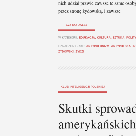
nich udział prawie zawsze te same oso
przez stronę żydowską, i zawsze
CZYTAJ DALEJ
W KATEGORII:
EDUKACJA, KULTURA, SZTUKA
,
POLIT
OZNACZONY JAKO:
ANTYPOLONIZM
,
ANTYPOLSKA DZ
ŻYDOWSKI
,
ŻYDZI
KLUB INTELIGENCJI POLSKIEJ
Skutki sprowa
amerykańskich 