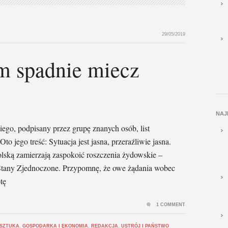
29/05/2019
m spadnie miecz
NAJ
ego, podpisany przez grupę znanych osób, list
o jego treść: Sytuacja jest jasna, przeraźliwie jasna.
lską zamierzają zaspokoić roszczenia żydowskie –
 Stany Zjednoczone. Przypomnę, że owe żądania wobec
tę
1 COMMENT
 SZTUKA
,
GOSPODARKA I EKONOMIA
,
REDAKCJA
,
USTRÓJ I PAŃSTWO