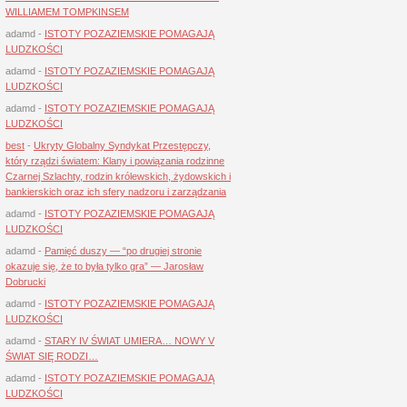
WILLIAMEM TOMPKINSEM
adamd
-
ISTOTY POZAZIEMSKIE POMAGAJĄ
LUDZKOŚCI
adamd
-
ISTOTY POZAZIEMSKIE POMAGAJĄ
LUDZKOŚCI
adamd
-
ISTOTY POZAZIEMSKIE POMAGAJĄ
LUDZKOŚCI
best
-
Ukryty Globalny Syndykat Przestępczy,
który rządzi światem: Klany i powiązania rodzinne
Czarnej Szlachty, rodzin królewskich, żydowskich i
bankierskich oraz ich sfery nadzoru i zarządzania
adamd
-
ISTOTY POZAZIEMSKIE POMAGAJĄ
LUDZKOŚCI
adamd
-
Pamięć duszy — “po drugiej stronie
okazuje się, że to była tylko gra” — Jarosław
Dobrucki
adamd
-
ISTOTY POZAZIEMSKIE POMAGAJĄ
LUDZKOŚCI
adamd
-
STARY IV ŚWIAT UMIERA… NOWY V
ŚWIAT SIĘ RODZI…
adamd
-
ISTOTY POZAZIEMSKIE POMAGAJĄ
LUDZKOŚCI