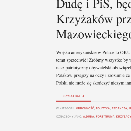
Dudę i PiS, bę
Krzyżaków prz
Mazowieckieg
Wojska amerykańskie w Polsce to OKUP
temu sprzeciwić! Zróbmy wszystko by w
nasz patriotyczny obywatelski obowiąz
Polaków przejrzy na oczy i zrozumie ż
Polski nie może się skończyć niczym in
CZYTAJ DALEJ
W KATEGORII:
OBRONNOŚĆ
,
POLITYKA
,
REDAKCJA
,
U
OZNACZONY JAKO:
A.DUDA
,
FORT TRUMP
,
KRZYŻAC