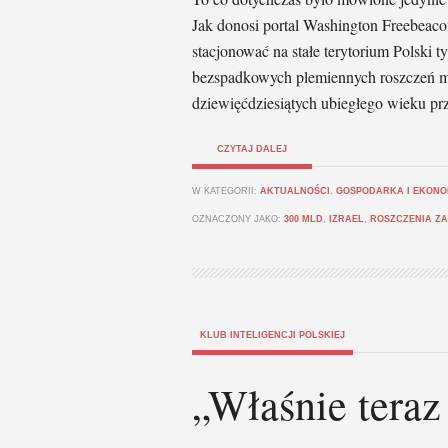
Jak donosi portal Washington Freebeac
stacjonować na stałe terytorium Polski 
bezspadkowych plemiennych roszczeń m
dziewięćdziesiątych ubiegłego wieku pr
CZYTAJ DALEJ
W KATEGORII:
AKTUALNOŚCI
,
GOSPODARKA I EKONO
OZNACZONY JAKO:
300 MLD
,
IZRAEL
,
ROSZCZENIA ZA
KLUB INTELIGENCJI POLSKIEJ
„Właśnie teraz