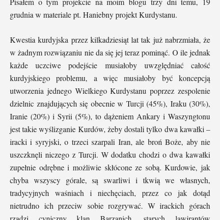
Pisałem o tym projekcie na moim blogu trzy dni temu, 19
grudnia w materiale pt. Haniebny projekt Kurdystanu.
Kwestia kurdyjska przez kilkadziesiąt lat tak już nabrzmiała, że
w żadnym rozwiązaniu nie da się jej teraz pominąć. O ile jednak
każde uczciwe podejście musiałoby uwzględniać całość
kurdyjskiego problemu, a więc musiałoby być koncepcją
utworzenia jednego Wielkiego Kurdystanu poprzez zespolenie
dzielnic znajdujących się obecnie w Turcji (45%), Iraku (30%),
Iranie (20%) i Syrii (5%), to dążeniem Ankary i Waszyngtonu
jest takie wyślizganie Kurdów, żeby dostali tylko dwa kawałki –
iracki i syryjski, o trzeci szarpali Iran, ale broń Boże, aby nie
uszczknęli niczego z Turcji. W dodatku chodzi o dwa kawałki
zupełnie odrębne i możliwie skłócone ze sobą. Kurdowie, jak
chyba wszyscy górale, są swarliwi i tkwią we własnych,
tradycyjnych waśniach i niechęciach, przez co jak dotąd
nietrudno ich przeciw sobie rozgrywać. W irackich górach
rządzi cyniczny klan Barzanich, starych lawirantów