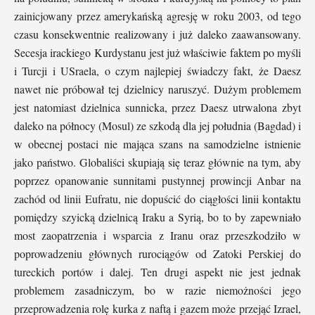
zainicjowany przez amerykańską agresję w roku 2003, od tego
czasu konsekwentnie realizowany i już daleko zaawansowany.
Secesja irackiego Kurdystanu jest już właściwie faktem po myśli
i Turcji i USraela, o czym najlepiej świadczy fakt, że Daesz
nawet nie próbował tej dzielnicy naruszyć. Dużym problemem
jest natomiast dzielnica sunnicka, przez Daesz utrwalona zbyt
daleko na północy (Mosul) ze szkodą dla jej południa (Bagdad) i
w obecnej postaci nie mająca szans na samodzielne istnienie
jako państwo. Globaliści skupiają się teraz głównie na tym, aby
poprzez opanowanie sunnitami pustynnej prowincji Anbar na
zachód od linii Eufratu, nie dopuścić do ciągłości linii kontaktu
pomiędzy szyicką dzielnicą Iraku a Syrią, bo to by zapewniało
most zaopatrzenia i wsparcia z Iranu oraz przeszkodziło w
poprowadzeniu głównych rurociągów od Zatoki Perskiej do
tureckich portów i dalej. Ten drugi aspekt nie jest jednak
problemem zasadniczym, bo w razie niemożności jego
przeprowadzenia rolę kurka z naftą i gazem może przejąć Izrael,