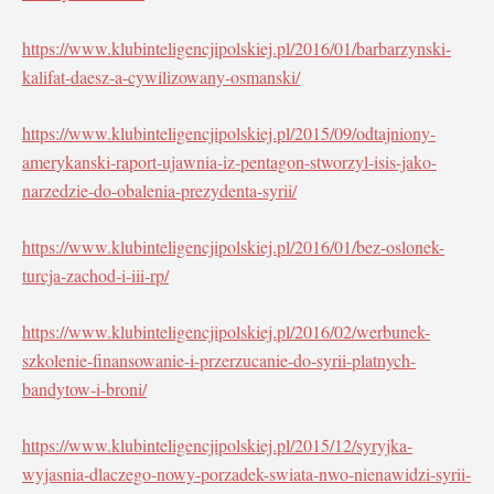
https://www.klubinteligencjipolskiej.pl/2016/01/barbarzynski-
kalifat-daesz-a-cywilizowany-osmanski/
https://www.klubinteligencjipolskiej.pl/2015/09/odtajniony-
amerykanski-raport-ujawnia-iz-pentagon-stworzyl-isis-jako-
narzedzie-do-obalenia-prezydenta-syrii/
https://www.klubinteligencjipolskiej.pl/2016/01/bez-oslonek-
turcja-zachod-i-iii-rp/
https://www.klubinteligencjipolskiej.pl/2016/02/werbunek-
szkolenie-finansowanie-i-przerzucanie-do-syrii-platnych-
bandytow-i-broni/
https://www.klubinteligencjipolskiej.pl/2015/12/syryjka-
wyjasnia-dlaczego-nowy-porzadek-swiata-nwo-nienawidzi-syrii-