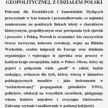
GEOPOLITYCZNEJ, Z UDZIAŁEM POLSKI
Polecamy dla Dociekliwych i Samodzielnie Myślących
przeczytanie w tym temacie i przeanalizowanie, co najmniej
zamieszczone na poniższych linkach teksty o charakterze
historycznym, geopolitycznym oraz powiązania tych zjawisk
i procesów z Polską. Pozwoli to zrozumieć: kto rzeczywiście
tworzy terroryzm, kolorowe rewolucje, wojny na Bliskim
Wschodzie, exodus imigracji do Europy oraz działania
organizujące i wpierające te zjawiska oraz procesy w
każdym kraju europejskim, także w Polsce. Obraz, który się
pojawi z połączenia wielu „puzli” w całość, będzie
szokujący, zwłaszcza dla tych, którzy wierzą w kłamstwa
polskojęzycznych mendiów
( jako instrumentu w
“zorkiestrowanej” propagandzie globalistów NWO),
polityków, edukacji na wszystkich szczeblach, pielęgnując
własne lenistwo umysłowe i zwyczajne tchórzostwo.
Zalecamy czytanie i analizowanie w podanej kolejności.