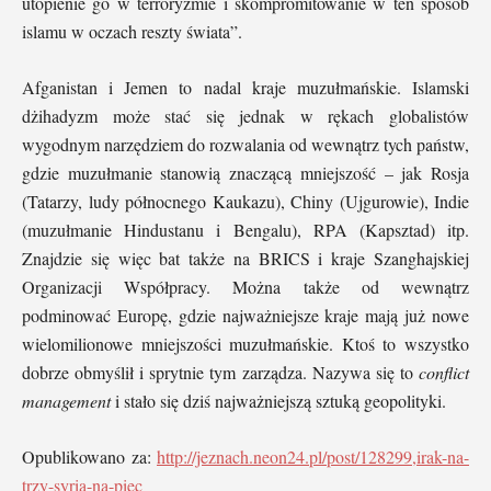
utopienie go w terroryzmie i skompromitowanie w ten sposób
islamu w oczach reszty świata”.
Afganistan i Jemen to nadal kraje muzułmańskie. Islamski
dżihadyzm może stać się jednak w rękach globalistów
wygodnym narzędziem do rozwalania od wewnątrz tych państw,
gdzie muzułmanie stanowią znaczącą mniejszość – jak Rosja
(Tatarzy, ludy północnego Kaukazu), Chiny (Ujgurowie), Indie
(muzułmanie Hindustanu i Bengalu), RPA (Kapsztad) itp.
Znajdzie się więc bat także na BRICS i kraje Szanghajskiej
Organizacji Współpracy. Można także od wewnątrz
podminować Europę, gdzie najważniejsze kraje mają już nowe
wielomilionowe mniejszości muzułmańskie. Ktoś to wszystko
dobrze obmyślił i sprytnie tym zarządza. Nazywa się to
conflict
management
i stało się dziś najważniejszą sztuką geopolityki.
Opublikowano za:
http://jeznach.neon24.pl/post/128299,irak-na-
trzy-syria-na-piec