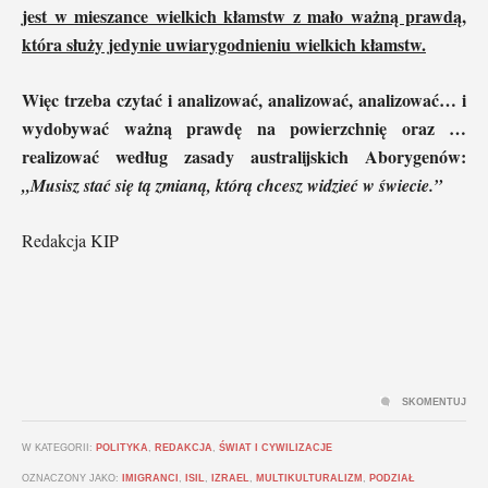
jest w mieszance wielkich kłamstw z mało ważną prawdą,
która służy jedynie uwiarygodnieniu wielkich kłamstw.
Więc trzeba czytać i analizować, analizować, analizować… i
wydobywać ważną prawdę na powierzchnię oraz …
realizować według zasady australijskich Aborygenów:
„Musisz stać się tą zmianą, którą chcesz widzieć w świecie.”
Redakcja KIP
SKOMENTUJ
W KATEGORII:
POLITYKA
,
REDAKCJA
,
ŚWIAT I CYWILIZACJE
OZNACZONY JAKO:
IMIGRANCI
,
ISIL
,
IZRAEL
,
MULTIKULTURALIZM
,
PODZIAŁ