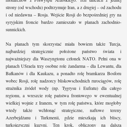
strony (od wschodu) podtrzymuje Iran, a z drugiej – od zachodu
i od niedawna – Rosja. Wejście Rosji do bezpośredniej gry na
syryjskim froncie bardzo zamieszało w planach zachodnio-
sunnickich.
Na planach tym skorzystać miała bowiem także Turcja,
najbardziej strategicznie położone państwo świata i
najważniejszy dla Waszyngtonu członek NATO. Pełni ona w
planach USraela trzy osobne role żandarma – dla Lewantu, dla
Bałkanów i dla Kaukazu, a ponadto rolę bramkarza Bosforu
wobec Rosji, rolę nadzorcy bliskowschodnich rurociągów, rolę
strażnika źródeł wody (np. Tygrysu i Eufratu) dla całego
regionu, a wreszcie rolę państwa frontowego w ewentualnej
wielkiej wojnie z Iranem, w tym rolę państwa, które mogłoby
wtedy także wchłonąć strategiczne, naftowe tereny
Azerbejdżanu i Turkmenii, gdzie mieszkają ich bliscy,
turkojęzyczni kuzyni. Ten krok, obliczony na dalszą