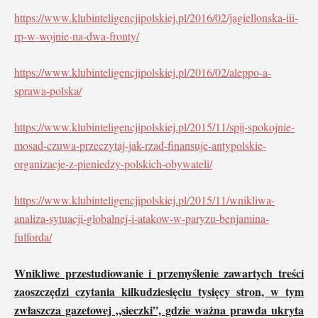
https://www.klubinteligencjipolskiej.pl/2016/02/jagiellonska-iii-
rp-w-wojnie-na-dwa-fronty/
https://www.klubinteligencjipolskiej.pl/2016/02/aleppo-a-
sprawa-polska/
https://www.klubinteligencjipolskiej.pl/2015/11/spij-spokojnie-
mosad-czuwa-przeczytaj-jak-rzad-finansuje-antypolskie-
organizacje-z-pieniedzy-polskich-obywateli/
https://www.klubinteligencjipolskiej.pl/2015/11/wnikliwa-
analiza-sytuacji-globalnej-i-atakow-w-paryzu-benjamina-
fulforda/
Wnikliwe przestudiowanie i przemyślenie zawartych treści
zaoszczędzi czytania kilkudziesięciu tysięcy stron, w tym
zwłaszcza gazetowej „sieczki”, gdzie ważna prawda ukryta