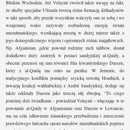
Bliskim Wschodzie. Już Velayati zwrócił także uwagę na fakt,
że służby specjalne USraela tworzą różne formację dżihadystów
w taki sposób, aby przede wszystkim walczyły one ze sobą i we
wzajemnej walce zużywały rozbudzoną energię świata
muzułmańskiego, wynikającą zresztą w dużej mierze także z
jego demograficznego wigoru i ogromnych różnic majątkowych.
Np. Afganistan, gdzie powstał rodzimy ruch talibów, dostał
dodatkowo duży zastrzyk w postaci saudyjskiej al-Qaidy, a
obecnie przenosi się tam również filia lewantyńskiego Daeszu,
który z al-Qaidą ma ostro na pieńku. W Jemenie, do
tradycyjnego konfliktu pomiędzy szyicką rewoltą Houthich, a
inwazją koalicji wahhabickiej z Arabii Saudyjskiej, dodaje się
także oddziały Daeszu jako trzecią siłę zbrojną. “To czego
jesteśmy dziś świadkami – powiedział Velayati – włączając w to
powstanie al-Qaidy w Afganistanie oraz Daeszu w Lewancie,
ma na celu zdławienie islamskiego przebudzenia i zniszczenie
prawdziwego łańcucha oporu narodów muzułmańskich poprzez