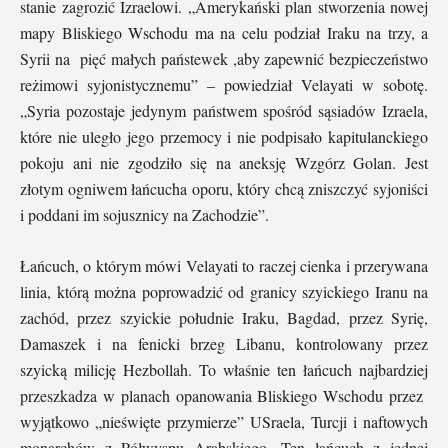
stanie zagrozić Izraelowi. „Amerykański plan stworzenia nowej
mapy Bliskiego Wschodu ma na celu podział Iraku na trzy, a
Syrii na pięć małych państewek ,aby zapewnić bezpieczeństwo
reżimowi syjonistycznemu” – powiedział Velayati w sobotę.
„Syria pozostaje jedynym państwem spośród sąsiadów Izraela,
które nie uległo jego przemocy i nie podpisało kapitulanckiego
pokoju ani nie zgodziło się na aneksję Wzgórz Golan. Jest
złotym ogniwem łańcucha oporu, który chcą zniszczyć syjoniści
i poddani im sojusznicy na Zachodzie”.
Łańcuch, o którym mówi Velayati to raczej cienka i przerywana
linia, którą można poprowadzić od granicy szyickiego Iranu na
zachód, przez szyickie południe Iraku, Bagdad, przez Syrię,
Damaszek i na fenicki brzeg Libanu, kontrolowany przez
szyicką milicję Hezbollah. To właśnie ten łańcuch najbardziej
przeszkadza w planach opanowania Bliskiego Wschodu przez
wyjątkowo „nieświęte przymierze” USraela, Turcji i naftowych
monarchów z Półwyspu Arabskiego. Ten łańcuch z jednej