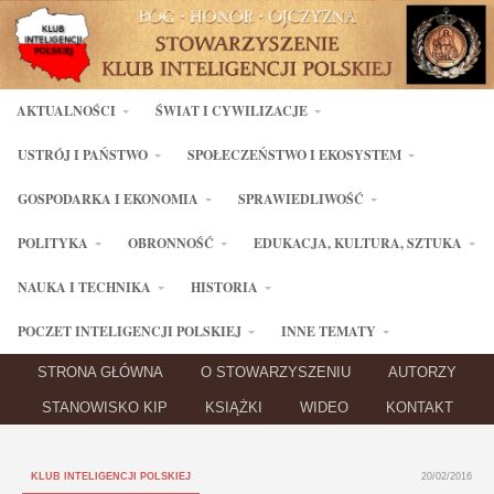
AKTUALNOŚCI
ŚWIAT I CYWILIZACJE
USTRÓJ I PAŃSTWO
SPOŁECZEŃSTWO I EKOSYSTEM
GOSPODARKA I EKONOMIA
SPRAWIEDLIWOŚĆ
POLITYKA
OBRONNOŚĆ
EDUKACJA, KULTURA, SZTUKA
NAUKA I TECHNIKA
HISTORIA
POCZET INTELIGENCJI POLSKIEJ
INNE TEMATY
STRONA GŁÓWNA
O STOWARZYSZENIU
AUTORZY
STANOWISKO KIP
KSIĄŻKI
WIDEO
KONTAKT
KLUB INTELIGENCJI POLSKIEJ
20/02/2016