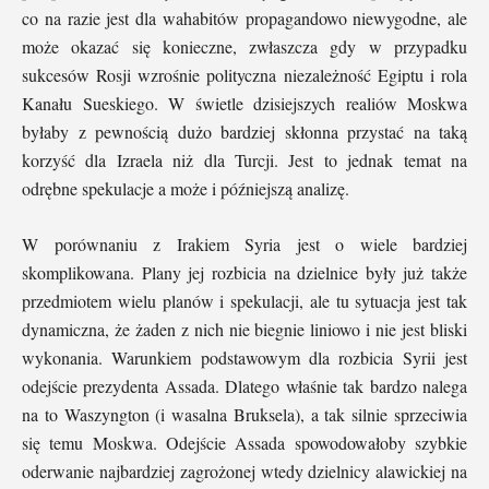
co na razie jest dla wahabitów propagandowo niewygodne, ale
może okazać się konieczne, zwłaszcza gdy w przypadku
sukcesów Rosji wzrośnie polityczna niezależność Egiptu i rola
Kanału Sueskiego. W świetle dzisiejszych realiów Moskwa
byłaby z pewnością dużo bardziej skłonna przystać na taką
korzyść dla Izraela niż dla Turcji. Jest to jednak temat na
odrębne spekulacje a może i późniejszą analizę.
W porównaniu z Irakiem Syria jest o wiele bardziej
skomplikowana. Plany jej rozbicia na dzielnice były już także
przedmiotem wielu planów i spekulacji, ale tu sytuacja jest tak
dynamiczna, że żaden z nich nie biegnie liniowo i nie jest bliski
wykonania. Warunkiem podstawowym dla rozbicia Syrii jest
odejście prezydenta Assada. Dlatego właśnie tak bardzo nalega
na to Waszyngton (i wasalna Bruksela), a tak silnie sprzeciwia
się temu Moskwa. Odejście Assada spowodowałoby szybkie
oderwanie najbardziej zagrożonej wtedy dzielnicy alawickiej na