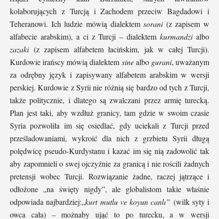
kolaborujących z Turcją i Zachodem przeciw Bagdadowi i
Teheranowi. Ich ludzie mówią dialektem
sorani
(z zapisem w
alfabecie arabskim), a ci z Turcji – dialektem
kurmandżi
albo
zazaki
(z zapisem alfabetem łacińskim, jak w całej Turcji).
Kurdowie irańscy mówią dialektem
sine
albo
gurani
, uważanym
za odrębny język i zapisywany alfabetem arabskim w wersji
perskiej. Kurdowie z Syrii nie różnią się bardzo od tych z Turcji,
także politycznie, i dlatego są zwalczani przez armię turecką.
Plan jest taki, aby wzdłuż granicy, tam gdzie w swoim czasie
Syria pozwoliła im się osiedlać, gdy uciekali z Turcji przed
prześladowaniami, wykroić dla nich z grzbietu Syrii długą
polędwicę pseudo-Kurdystanu i kazać im się nią zadowolić tak
aby zapomnieli o swej ojczyźnie za granicą i nie rościli żadnych
pretensji wobec Turcji. Rozwiązanie żadne, raczej jątrzące i
odłożone „na święty nigdy”, ale globalistom takie właśnie
odpowiada najbardziej:„
kurt mutlu ve koyun canlı”
(wilk syty i
owca cała) – możnaby ująć to po turecku, a w wersji