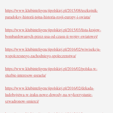
https://www.klubinteligencjipolskiej.pl/2015/08/uszkujnik-
paradoksy-historii-tajna-historia-rosji-europy-i-swiata/
https://www.klubinteligencjipolskiej.pl/2015/03/lista-krajow-
bombardowanych-przez-usa-od-czasu-ii-wojny-swiatowej/
https://www.klubinteligencjipolskiej.pl/2016/02/wiwisekcja-
wspolczesnego-zachodniego-spoleczenstwa/
https://www.klubinteligencjipolskiej.pl/2016/02/polska-w-
sluzbie-interesow-usraela/
https://www.klubinteligencjipolskiej.pl/2016/02/dekada-
ludobojstwa-w-iraku-nowe-dowody-na-wykorzystanie-
szwadronow-smierci/