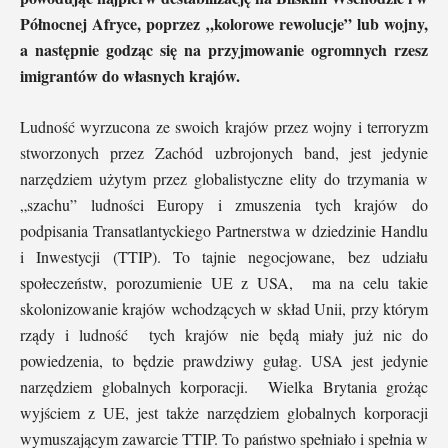
Północnej Afryce, poprzez „kolorowe rewolucje” lub wojny,
a następnie godząc się na przyjmowanie ogromnych rzesz
imigrantów do własnych krajów.
Ludność wyrzucona ze swoich krajów przez wojny i terroryzm
stworzonych przez Zachód uzbrojonych band, jest jedynie
narzędziem użytym przez globalistyczne elity do trzymania w
„szachu” ludności Europy i zmuszenia tych krajów do
podpisania
Transatlantyckiego Partnerstwa w dziedzinie Handlu
i Inwestycji (TTIP). To tajnie negocjowane, bez udziału
społeczeństw, porozumienie UE z USA, ma na celu takie
skolonizowanie krajów wchodzących w skład Unii, przy którym
rządy i ludność tych krajów
nie będą miały już nic do
powiedzenia, to będzie prawdziwy gułag. USA
jest jedynie
narzędziem globalnych korporacji.
Wielka Brytania grożąc
wyjściem z UE, jest także narzędziem globalnych korporacji
wymuszającym zawarcie TTIP. To państwo spełniało i spełnia w