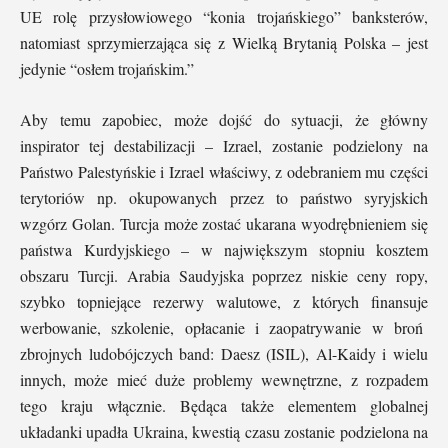
UE rolę przysłowiowego “konia trojańskiego” banksterów,
natomiast sprzymierzająca się z Wielką Brytanią Polska – jest
jedynie “osłem trojańskim.”
Aby temu zapobiec, może dojść do sytuacji, że główny
inspirator tej destabilizacji – Izrael, zostanie podzielony na
Państwo Palestyńskie i Izrael właściwy, z odebraniem mu części
terytoriów np. okupowanych przez to państwo syryjskich
wzgórz Golan. Turcja może zostać ukarana wyodrębnieniem się
państwa Kurdyjskiego – w największym stopniu kosztem
obszaru Turcji. Arabia Saudyjska poprzez niskie ceny ropy,
szybko topniejące rezerwy walutowe, z których finansuje
werbowanie, szkolenie, opłacanie i zaopatrywanie w broń
zbrojnych ludobójczych band: Daesz (ISIL), Al-Kaidy i wielu
innych, może mieć duże problemy wewnętrzne, z rozpadem
tego kraju włącznie. Będąca także elementem globalnej
układanki upadła Ukraina, kwestią czasu zostanie podzielona na