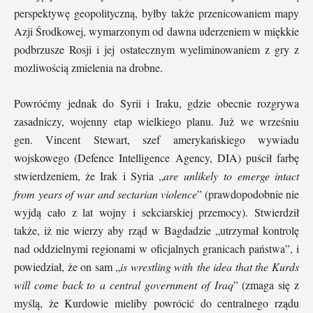
perspektywę geopolityczną, byłby także przenicowaniem mapy
Azji Środkowej, wymarzonym od dawna uderzeniem w miękkie
podbrzusze Rosji i jej ostatecznym wyeliminowaniem z gry z
mozliwością zmielenia na drobne.
Powróćmy jednak do Syrii i Iraku, gdzie obecnie rozgrywa
zasadniczy, wojenny etap wielkiego planu. Już we wrześniu
gen. Vincent Stewart, szef amerykańskiego wywiadu
wojskowego (Defence Intelligence Agency, DIA) puścił farbę
stwierdzeniem, że Irak i Syria „
are unlikely to emerge intact
from years of war and sectarian violence
” (prawdopodobnie nie
wyjdą cało z lat wojny i sekciarskiej przemocy). Stwierdził
także, iż nie wierzy aby rząd w Bagdadzie „utrzymał kontrolę
nad oddzielnymi regionami w oficjalnych granicach państwa”, i
powiedział, że on sam „
is wrestling with the idea that the Kurds
will come back to a central government of Iraq
” (zmaga się z
myślą, że Kurdowie mieliby powrócić do centralnego rządu