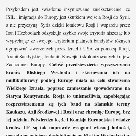
Przykładem jest świadome insynuowane zniekształcenie, że
ISIL i imigracja do Europy jest skutkiem wejścia Rosji do Syrii,
a nie przyczyną. Syria dzięki lotnictwu Rosji i wsparciu przez
Iran i Hezboolach odzyskuje szybko swoje terytoria niszcząc lub
wypychając ze swojego terytorium płatnych bandytów różnych
ugrupowań stworzonych przez Izrael i USA za pomocą Turcji,
Arabii Saudyjskiej, Jordanii, Kuwejtu i skolonizowanych krajów
Całość przedsięwzięcia wyczyszczenia
Zachodniej Europy.
krajów Bliskiego Wschodu i skierowania ich na
multikulturowy podbój Europy miała na celu stworzenia
Wielkiego Izraela, poprzez zamieszanie spowodowane na
Starym Kontynencie.
Rosja to uniemożliwia, zapobiegając
rozprzestrzenieniu się tych band na islamskie tereny
Kaukazu, Azji Środkowej i Rosji oraz chroniąc Europę, bez
jej udziału. Potwierdza to, że i
Komisja Europejska i władze
krajów UE są tak naprawdę wrogami własnej ludności,
powodując najpierw destabilizację na Bliskim Wschodzie i w