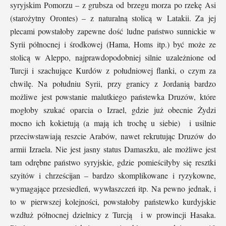
syryjskim Pomorzu – z grubsza od brzegu morza po rzekę Asi
(starożytny Orontes) – z naturalną stolicą w Latakii. Za jej
plecami powstałoby zapewne dość ludne państwo sunnickie w
Syrii północnej i środkowej (Hama, Homs itp.) być może ze
stolicą w Aleppo, najprawdopodobniej silnie uzależnione od
Turcji i szachujące Kurdów z południowej flanki, o czym za
chwilę. Na południu Syrii, przy granicy z Jordanią bardzo
możliwe jest powstanie malutkiego państewka Druzów, które
mogłoby szukać oparcia o Izrael, gdzie już obecnie Żydzi
mocno ich kokietują (a mają ich trochę u siebie) i usilnie
przeciwstawiają reszcie Arabów, nawet rekrutując Druzów do
armii Izraela. Nie jest jasny status Damaszku, ale możliwe jest
tam odrębne państwo syryjskie, gdzie pomieściłyby się resztki
szyitów i chrześcijan – bardzo skomplikowane i ryzykowne,
wymagające przesiedleń, wywłaszczeń itp. Na pewno jednak, i
to w pierwszej kolejności, powstałoby państewko kurdyjskie
wzdłuż północnej dzielnicy z Turcją i w prowincji Hasaka.