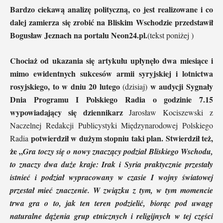
Bardzo ciekawą analizę polityczną, co jest realizowane i co
dalej zamierza się zrobić na Bliskim Wschodzie przedstawił
Bogusław Jeznach na portalu Neon24.pl.
(tekst poniżej )
Chociaż od ukazania się artykułu upłynęło dwa miesiące i
mimo ewidentnych sukcesów armii syryjskiej i lotnictwa
rosyjskiego, to w dniu 20 lutego
w audycji Sygnały
(dzisiaj)
Dnia Programu I Polskiego Radia o godzinie 7.15
wypowiadający się dziennikarz
Jarosław Kociszewski z
Naczelnej Redakcji Publicystyki Międzynarodowej Polskiego
potwierdził w dużym stopniu taki plan. Stwierdził też,
Radia
że „
Gra toczy się o nowy znaczący podział Bliskiego Wschodu,
to znaczy dwa duże kraje:
Irak i Syria praktycznie przestały
istnieć i podział wypracowany w czasie I wojny światowej
przestał mieć znaczenie. W związku z tym, w tym momencie
trwa gra o to, jak ten teren podzielić, biorąc pod uwagę
naturalne dążenia grup etnicznych i religijnych w tej części