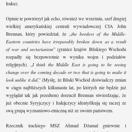
Iraku).
Opinie te powtórzył jak echo, również we wrześniu, szef drugiej
wielkiej amerykańskiej centrali wywiadowczej CIA John
Brennan, który powiedział, że „
the borders of the Middle-
Eastern countries have irreparably broken down as a result
of war and sectarianism
” (granice krajów Bliskiego Wschodu
rozpadły się bezpowrotnie w wyniku wojen i podziałów
religijnych). „
I think the Middle East is going to be seeing
change over the coming decade or two that is going to make it
look unlike it did
,” (Myślę, że Bliski Wschód doświadczy zmian
w ciągu najbliższych kilkunastu lat, po których nie będzie już
wyglądał tak jak przedtem) dorzucił Brennan stwierdzając, że
już obecnie Syryjczycy i Irakijczycy identyfikują się raczej ze
swą grupą wyznaniowo-etniczną niż ze swoim państwem.
Rzecznik irackiego MSZ Ahmad Dżamal gniewnie i