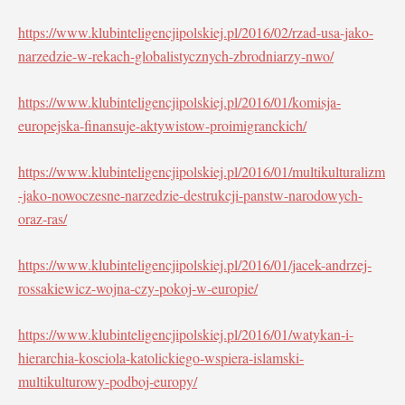
https://www.klubinteligencjipolskiej.pl/2016/02/rzad-usa-jako-
narzedzie-w-rekach-globalistycznych-zbrodniarzy-nwo/
https://www.klubinteligencjipolskiej.pl/2016/01/komisja-
europejska-finansuje-aktywistow-proimigranckich/
https://www.klubinteligencjipolskiej.pl/2016/01/multikulturalizm
-jako-nowoczesne-narzedzie-destrukcji-panstw-narodowych-
oraz-ras/
https://www.klubinteligencjipolskiej.pl/2016/01/jacek-andrzej-
rossakiewicz-wojna-czy-pokoj-w-europie/
https://www.klubinteligencjipolskiej.pl/2016/01/watykan-i-
hierarchia-kosciola-katolickiego-wspiera-islamski-
multikulturowy-podboj-europy/