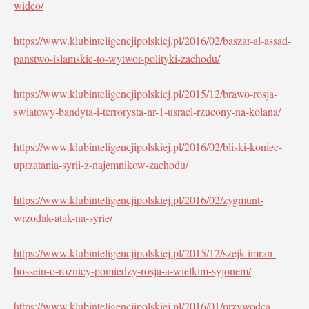
wideo/
https://www.klubinteligencjipolskiej.pl/2016/02/baszar-al-assad-
panstwo-islamskie-to-wytwor-polityki-zachodu/
https://www.klubinteligencjipolskiej.pl/2015/12/brawo-rosja-
swiatowy-bandyta-i-terrorysta-nr-1-usrael-rzucony-na-kolana/
https://www.klubinteligencjipolskiej.pl/2016/02/bliski-koniec-
uprzatania-syrii-z-najemnikow-zachodu/
https://www.klubinteligencjipolskiej.pl/2016/02/zygmunt-
wrzodak-atak-na-syrie/
https://www.klubinteligencjipolskiej.pl/2015/12/szejk-imran-
hossein-o-roznicy-pomiedzy-rosja-a-wielkim-syjonem/
https://www.klubinteligencjipolskiej.pl/2016/01/przywodca-