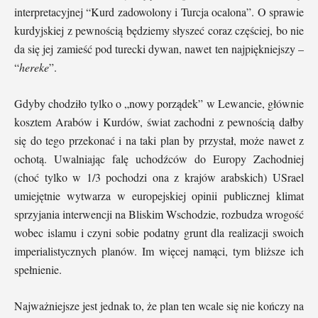
interpretacyjnej “Kurd zadowolony i Turcja ocalona”. O sprawie
kurdyjskiej z pewnością będziemy słyszeć coraz częściej, bo nie
da się jej zamieść pod turecki dywan, nawet ten najpiękniejszy –
“
hereke
”.
Gdyby chodziło tylko o „nowy porządek” w Lewancie, głównie
kosztem Arabów i Kurdów, świat zachodni z pewnością dałby
się do tego przekonać i na taki plan by przystał, może nawet z
ochotą. Uwalniając falę uchodźców do Europy Zachodniej
(choć tylko w 1/3 pochodzi ona z krajów arabskich) USrael
umiejętnie wytwarza w europejskiej opinii publicznej klimat
sprzyjania interwencji na Bliskim Wschodzie, rozbudza wrogość
wobec islamu i czyni sobie podatny grunt dla realizacji swoich
imperialistycznych planów. Im więcej namąci, tym bliższe ich
spełnienie.
Najważniejsze jest jednak to, że plan ten wcale się nie kończy na