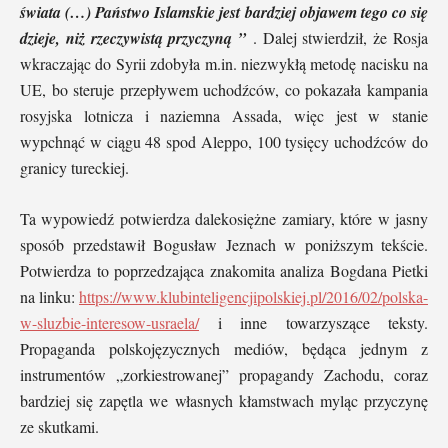
świata (…) Państwo Islamskie jest bardziej objawem tego co się
dzieje, niż rzeczywistą przyczyną ”
. Dalej stwierdził, że Rosja
wkraczając do Syrii zdobyła m.in. niezwykłą metodę nacisku na
UE, bo steruje przepływem uchodźców, co pokazała kampania
rosyjska lotnicza i naziemna Assada, więc jest w stanie
wypchnąć w ciągu 48 spod Aleppo, 100 tysięcy uchodźców do
granicy tureckiej.
Ta wypowiedź potwierdza dalekosiężne zamiary, które w jasny
sposób przedstawił Bogusław Jeznach w poniższym tekście.
Potwierdza to poprzedzająca znakomita analiza Bogdana Pietki
na linku:
https://www.klubinteligencjipolskiej.pl/2016/02/polska-
w-sluzbie-interesow-usraela/
i inne towarzyszące teksty.
Propaganda polskojęzycznych mediów, będąca jednym z
instrumentów „zorkiestrowanej” propagandy Zachodu, coraz
bardziej się zapętla we własnych kłamstwach myląc przyczynę
ze skutkami.