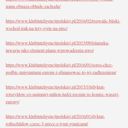
iranu-obnaza-oblude-zachodu/
https://www.klubinteligencjipolskiej.pl/2016/02/rozwalic-bliski-
wschod-irak-na-trzy-syrie-na-piec/
https://www.klubinteligencjipolskiej.pl/2015/09/islamska-
inwazja-jako-element-planu-wprowadzenia-nwo/
https://www.klubinteligencjipolskiej.pl/2016/01/soros-chce-
podbic-imigrantami-europe-i-sfinansowac-to-jej-zadluzeniem/
https://www.klubinteligencjipolskiej.pl/2015/10/dyktat-
rotszyldow-co-najmniej-milion-ludzi-rocznie-to-koniec-waszej-
europy/
https://www.klubinteligencjipolskiej.pl/2016/01/dyktat-
rothschildow-czesc-3-precz-z-tymi-granicami/