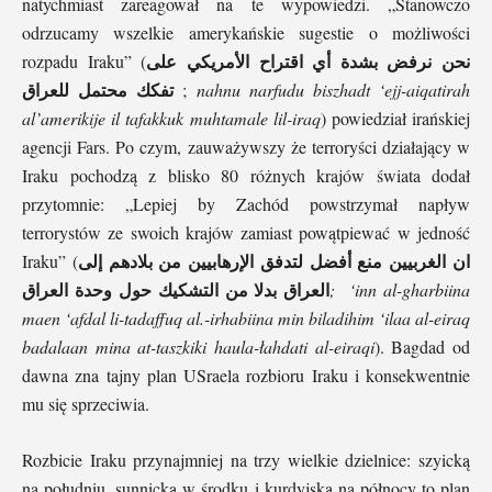
natychmiast zareagował na te wypowiedzi. „Stanowczo
odrzucamy wszelkie amerykańskie sugestie o możliwości
نحن نرفض بشدة أي اقتراح الأمريكي على
rozpadu Iraku” (
تفكك محتمل للعراق
;
nahnu narfudu biszhadt ‘ejj-aiqatirah
al’amerikije il tafakkuk muhtamale lil-iraq
) powiedział irańskiej
agencji Fars. Po czym, zauważywszy że terroryści działający w
Iraku pochodzą z blisko 80 różnych krajów świata dodał
przytomnie: „Lepiej by Zachód powstrzymał napływ
terrorystów ze swoich krajów zamiast powątpiewać w jedność
ان الغربيين منع أفضل لتدفق الإرهابيين من بلادهم إلى
Iraku” (
العراق بدلا من التشكيك حول وحدة العراق
; ‘inn al-gharbiina
maen ‘afdal li-tadaffuq al.-irhabiina min biladihim ‘ilaa al-eiraq
badalaan mina at-taszkiki haula-łahdati al-eiraqi
). Bagdad od
dawna zna tajny plan USraela rozbioru Iraku i konsekwentnie
mu się sprzeciwia.
Rozbicie Iraku przynajmniej na trzy wielkie dzielnice: szyicką
na południu, sunnicką w środku i kurdyjską na północy to plan