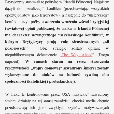
Brytyjczycy stosowali tę politykę w Irlandii Północnej. Najpierw
dążyli do “penalizacji” konfliktu (przedstawiając wszystkich
opozycjonistów jako terrorystów), a następnie do “ulsteryzacji”
stworzenia wrażenia wśród brytyjskiej
konfliktu, czyli próby
i światowej opinii publicznej, że walka w Irlandii Północnej
ma charakter wewnętrznego “sekciarskiego konfliktu”, w
którym Brytyjczycy grają rolę sfrustrowanych „sił
pokojowych”
. Obie strategie zostały opisane w
niepublikowanym dokumencie „
The Way Ahead
” (Droga
W ramach starań na rzecz stworzenia
naprzód).
rzeczywistości „wojny domowej” szwadrony śmierci zostały
wykorzystane do ataków na ludność cywilną obu
społeczności (katolickiej i protestanckiej)
.
W Iraku te kontrolowane przez USA „szyickie” szwadrony
śmierci działały na tej samej zasadzie i chociaż media chętnie
przedstawiają ich jako zwykłych szyitów motywowanych
religijnymi uprzedzeniami, w rzeczywistości są to zatrudnieni