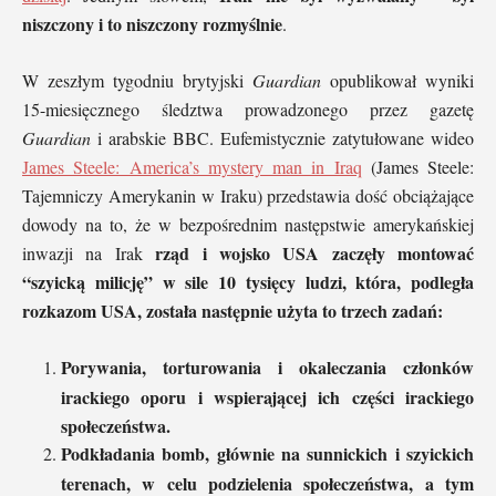
niszczony i to niszczony rozmyślnie
.
W zeszłym tygodniu brytyjski
Guardian
opublikował wyniki
15-miesięcznego śledztwa prowadzonego przez gazetę
Guardian
i arabskie BBC. Eufemistycznie zatytułowane wideo
James Steele: America’s mystery man in Iraq
(James Steele:
Tajemniczy Amerykanin w Iraku) przedstawia dość obciążające
dowody na to, że w bezpośrednim następstwie amerykańskiej
rząd i wojsko USA zaczęły montować
inwazji na Irak
“szyicką milicję” w sile 10 tysięcy ludzi, która, podległa
rozkazom USA, została następnie użyta to trzech zadań:
Porywania, torturowania i okaleczania członków
irackiego oporu i wspierającej ich części irackiego
społeczeństwa.
Podkładania bomb, głównie na sunnickich i szyickich
terenach, w celu podzielenia społeczeństwa, a tym