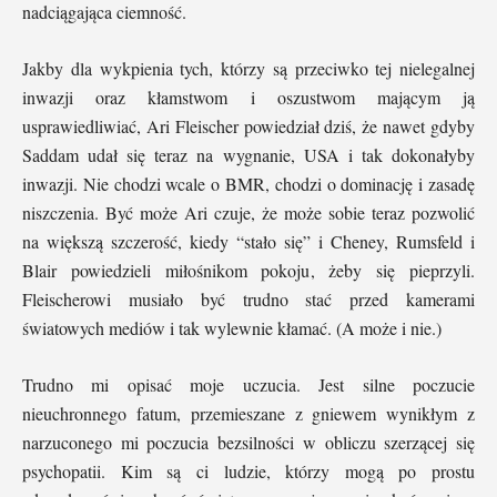
nadciągająca ciemność.
Jakby dla wykpienia tych, którzy są przeciwko tej nielegalnej
inwazji oraz kłamstwom i oszustwom mającym ją
usprawiedliwiać, Ari Fleischer powiedział dziś, że nawet gdyby
Saddam udał się teraz na wygnanie, USA i tak dokonałyby
inwazji. Nie chodzi wcale o BMR, chodzi o dominację i zasadę
niszczenia. Być może Ari czuje, że może sobie teraz pozwolić
na większą szczerość, kiedy “stało się” i Cheney, Rumsfeld i
Blair powiedzieli miłośnikom pokoju, żeby się pieprzyli.
Fleischerowi musiało być trudno stać przed kamerami
światowych mediów i tak wylewnie kłamać. (A może i nie.)
Trudno mi opisać moje uczucia. Jest silne poczucie
nieuchronnego fatum, przemieszane z gniewem wynikłym z
narzuconego mi poczucia bezsilności w obliczu szerzącej się
psychopatii. Kim są ci ludzie, którzy mogą po prostu