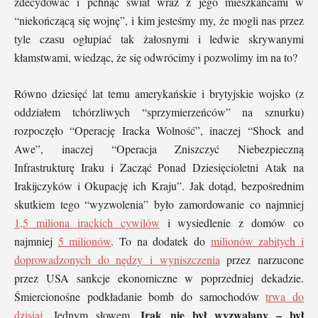
zdecydować i pchnąć świat wraz z jego mieszkańcami w
“niekończącą się wojnę”, i kim jesteśmy my, że mogli nas przez
tyle czasu ogłupiać tak żałosnymi i ledwie skrywanymi
kłamstwami, wiedząc, że się odwrócimy i pozwolimy im na to?
Równo dziesięć lat temu amerykańskie i brytyjskie wojsko (z
oddziałem tchórzliwych “sprzymierzeńców” na sznurku)
rozpoczęło “Operację Iracka Wolność”, inaczej “Shock and
Awe”, inaczej “Operacja Zniszczyć Niebezpieczną
Infrastrukturę Iraku i Zacząć Ponad Dziesięcioletni Atak na
Irakijczyków i Okupację ich Kraju”. Jak dotąd, bezpośrednim
skutkiem tego “wyzwolenia” było zamordowanie co najmniej
1,5 miliona irackich cywilów
i wysiedlenie z domów co
najmniej
5 milionów
. To na dodatek do
milionów zabitych i
doprowadzonych do nędzy i wyniszczenia
przez narzucone
przez USA sankcje ekonomiczne w poprzedniej dekadzie.
Śmiercionośne podkładanie bomb do samochodów
trwa do
Irak nie był wyzwalany – był
dzisiaj
. Jednym słowem,