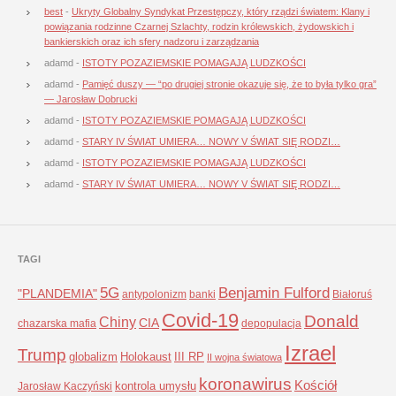
best
-
Ukryty Globalny Syndykat Przestępczy, który rządzi światem: Klany i
powiązania rodzinne Czarnej Szlachty, rodzin królewskich, żydowskich i
bankierskich oraz ich sfery nadzoru i zarządzania
adamd
-
ISTOTY POZAZIEMSKIE POMAGAJĄ LUDZKOŚCI
adamd
-
Pamięć duszy — “po drugiej stronie okazuje się, że to była tylko gra”
— Jarosław Dobrucki
adamd
-
ISTOTY POZAZIEMSKIE POMAGAJĄ LUDZKOŚCI
adamd
-
STARY IV ŚWIAT UMIERA… NOWY V ŚWIAT SIĘ RODZI…
adamd
-
ISTOTY POZAZIEMSKIE POMAGAJĄ LUDZKOŚCI
adamd
-
STARY IV ŚWIAT UMIERA… NOWY V ŚWIAT SIĘ RODZI…
TAGI
5G
Benjamin Fulford
"PLANDEMIA"
antypolonizm
banki
Białoruś
Covid-19
Donald
Chiny
CIA
chazarska mafia
depopulacja
Izrael
Trump
globalizm
Holokaust
III RP
II wojna światowa
koronawirus
Kościół
kontrola umysłu
Jarosław Kaczyński