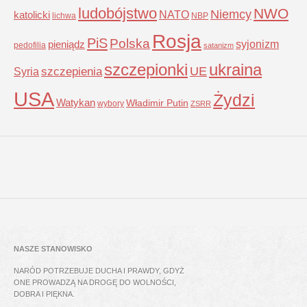
ludobójstwo
NWO
Niemcy
NATO
katolicki
lichwa
NBP
Rosja
PiS
Polska
syjonizm
pieniądz
pedofilia
satanizm
szczepionki
ukraina
UE
Syria
szczepienia
USA
Żydzi
Watykan
Władimir Putin
wybory
ZSRR
NASZE STANOWISKO
NARÓD POTRZEBUJE DUCHA I PRAWDY, GDYŻ
ONE PROWADZĄ NA DROGĘ DO WOLNOŚCI,
DOBRA I PIĘKNA.