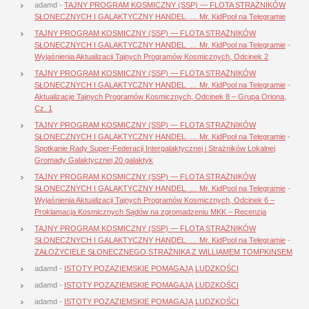
adamd
-
TAJNY PROGRAM KOSMICZNY (SSP) — FLOTA STRAŻNIKÓW
SŁONECZNYCH I GALAKTYCZNY HANDEL. … Mr. KidPool na Telegramie
TAJNY PROGRAM KOSMICZNY (SSP) — FLOTA STRAŻNIKÓW
SŁONECZNYCH I GALAKTYCZNY HANDEL. … Mr. KidPool na Telegramie
-
Wyjaśnienia Aktualizacji Tajnych Programów Kosmicznych, Odcinek 2
TAJNY PROGRAM KOSMICZNY (SSP) — FLOTA STRAŻNIKÓW
SŁONECZNYCH I GALAKTYCZNY HANDEL. … Mr. KidPool na Telegramie
-
Aktualizacje Tajnych Programów Kosmicznych, Odcinek 8 – Grupa Oriona,
Cz. 1
TAJNY PROGRAM KOSMICZNY (SSP) — FLOTA STRAŻNIKÓW
SŁONECZNYCH I GALAKTYCZNY HANDEL. … Mr. KidPool na Telegramie
-
Spotkanie Rady Super-Federacji Intergalaktycznej i Strażników Lokalnej
Gromady Galaktycznej 20 galaktyk
TAJNY PROGRAM KOSMICZNY (SSP) — FLOTA STRAŻNIKÓW
SŁONECZNYCH I GALAKTYCZNY HANDEL. … Mr. KidPool na Telegramie
-
Wyjaśnienia Aktualizacji Tajnych Programów Kosmicznych, Odcinek 6 –
Proklamacja Kosmicznych Sądów na zgromadzeniu MKK – Recenzja
TAJNY PROGRAM KOSMICZNY (SSP) — FLOTA STRAŻNIKÓW
SŁONECZNYCH I GALAKTYCZNY HANDEL. … Mr. KidPool na Telegramie
-
ZAŁOŻYCIELE SŁONECZNEGO STRAŻNIKA Z WILLIAMEM TOMPKINSEM
adamd
-
ISTOTY POZAZIEMSKIE POMAGAJĄ LUDZKOŚCI
adamd
-
ISTOTY POZAZIEMSKIE POMAGAJĄ LUDZKOŚCI
adamd
-
ISTOTY POZAZIEMSKIE POMAGAJĄ LUDZKOŚCI