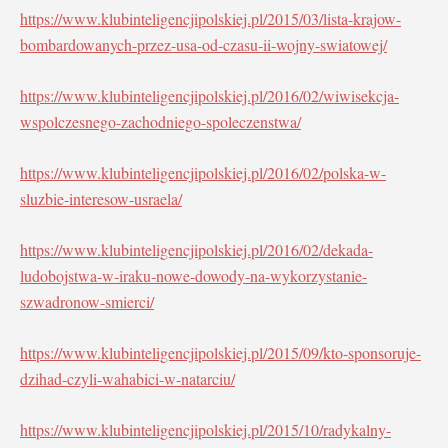
https://www.klubinteligencjipolskiej.pl/2015/03/lista-krajow-
bombardowanych-przez-usa-od-czasu-ii-wojny-swiatowej/
https://www.klubinteligencjipolskiej.pl/2016/02/wiwisekcja-
wspolczesnego-zachodniego-spoleczenstwa/
https://www.klubinteligencjipolskiej.pl/2016/02/polska-w-
sluzbie-interesow-usraela/
https://www.klubinteligencjipolskiej.pl/2016/02/dekada-
ludobojstwa-w-iraku-nowe-dowody-na-wykorzystanie-
szwadronow-smierci/
https://www.klubinteligencjipolskiej.pl/2015/09/kto-sponsoruje-
dzihad-czyli-wahabici-w-natarciu/
https://www.klubinteligencjipolskiej.pl/2015/10/radykalny-