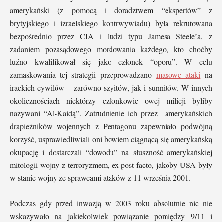
amerykański (z pomocą i doradztwem “ekspertów” z
brytyjskiego i izraelskiego kontrwywiadu) była rekrutowana
bezpośrednio przez CIA i ludzi typu Jamesa Steele’a, z
zadaniem pozasądowego mordowania każdego, kto choćby
luźno kwalifikował się jako członek “oporu”. W celu
zamaskowania tej strategii przeprowadzano
masowe ataki
na
irackich cywilów – zarówno szyitów, jak i sunnitów. W innych
okolicznościach niektórzy członkowie owej milicji byliby
nazywani “Al-Kaidą”. Zatrudnienie ich przez amerykańskich
drapieżników wojennych z Pentagonu zapewniało podwójną
korzyść, usprawiedliwiali oni bowiem ciągnącą się amerykańską
okupację i dostarczali “dowodu” na słuszność amerykańskiej
mitologii wojny z terroryzmem, ex post facto, jakoby USA były
w stanie wojny ze sprawcami ataków z 11 września 2001.
Podczas gdy przed inwazją w 2003 roku absolutnie nic nie
wskazywało na jakiekolwiek powiązanie pomiędzy 9/11 i