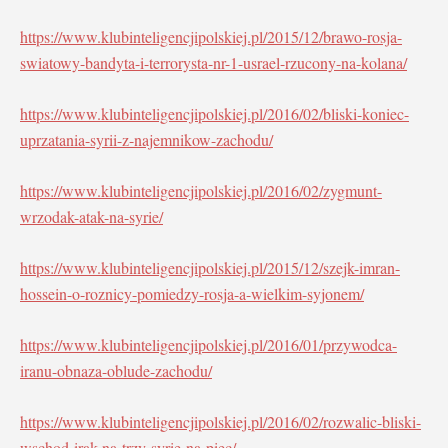
https://www.klubinteligencjipolskiej.pl/2015/12/brawo-rosja-
swiatowy-bandyta-i-terrorysta-nr-1-usrael-rzucony-na-kolana/
https://www.klubinteligencjipolskiej.pl/2016/02/bliski-koniec-
uprzatania-syrii-z-najemnikow-zachodu/
https://www.klubinteligencjipolskiej.pl/2016/02/zygmunt-
wrzodak-atak-na-syrie/
https://www.klubinteligencjipolskiej.pl/2015/12/szejk-imran-
hossein-o-roznicy-pomiedzy-rosja-a-wielkim-syjonem/
https://www.klubinteligencjipolskiej.pl/2016/01/przywodca-
iranu-obnaza-oblude-zachodu/
https://www.klubinteligencjipolskiej.pl/2016/02/rozwalic-bliski-
wschod-irak-na-trzy-syrie-na-piec/