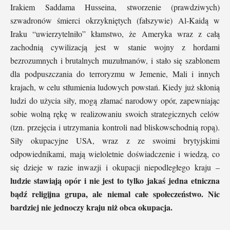
Irakiem Saddama Husseina, stworzenie (prawdziwych)
szwadronów śmierci okrzykniętych (fałszywie) Al-Kaidą w
Iraku “uwierzytelniło” kłamstwo, że Ameryka wraz z całą
zachodnią cywilizacją jest w stanie wojny z hordami
bezrozumnych i brutalnych muzułmanów, i stało się szablonem
dla podpuszczania do terroryzmu w Jemenie, Mali i innych
krajach, w celu stłumienia ludowych powstań. Kiedy już skłonią
ludzi do użycia siły, mogą złamać narodowy opór, zapewniając
sobie wolną rękę w realizowaniu swoich strategicznych celów
(tzn. przejęcia i utrzymania kontroli nad bliskowschodnią ropą).
Siły okupacyjne USA, wraz z ze swoimi brytyjskimi
odpowiednikami, mają wieloletnie doświadczenie i wiedzą, co
się dzieje w razie inwazji i okupacji niepodległego kraju –
ludzie stawiają opór i nie jest to tylko jakaś jedna etniczna
bądź religijna grupa, ale niemal całe społeczeństwo. Nic
bardziej nie jednoczy kraju niż obca okupacja.