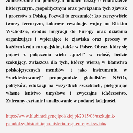
zamieszczone na poniższych linkach teksty o charakterze
historycznym, geopolitycznym oraz powiązania tych zjawisk
i procesów z Polską. Pozwoli to zrozumieć: kto rzeczywiście
tworzy terroryzm, kolorowe rewolucje, wojny na Bliskim
Wschodzie, exodus imigracji do Europy oraz działania
organizujące i wpierające te zjawiska oraz procesy w
każdym kraju europejskim, także w Polsce. Obraz, który się
pojawi z połączenia wielu „puzli” w całość, będzie
szokujący, zwłaszcza dla tych, którzy wierzą w kłamstwa
polskojęzycznych mendiów
( jako instrumentu w
“zorkiestrowanej” propagandzie globalistów NWO),
polityków, edukacji na wszystkich szczeblach, pielęgnując
własne lenistwo umysłowe i zwyczajne tchórzostwo.
Zalecamy czytanie i analizowanie w podanej kolejności.
https://www.klubinteligencjipolskiej.pl/2015/08/uszkujnik-
paradoksy-historii-tajna-historia-rosji-europy-i-swiata/