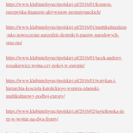
https://www.klubinteligencjipolskiej.pl/2016/01/komisja-
europejska-finansuje-aktywistow-proimigranckich/
https://www.klubinteligencjipolskiej.pl/2016/01/multikulturalizm
-jako-nowoczesne-narzedzie-destrukcji-panstw-narodowych-
oraz-ras/
https://www.klubinteligencjipolskiej.pl/2016/01/jacek-andrzej-
rossakiewicz-wojna-czy-pokoj-w-europie/
https://www.klubinteligencjipolskiej.pl/2016/01/watykan-i-
hierarchia-kosciola-katolickiego-wspiera-islamski-
multikulturowy-podboj-europy/
https://www.klubinteligencjipolskiej.pl/2016/02/jagiellonska-iii-
rp-w-wojnie-na-dwa-fronty/