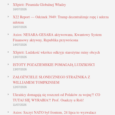
XSpirit: Piramida Globalnej Władzy
16/07/2026
X22 Report — Odcinek 3949: Trump decentralizuje ropę i uderza
młotem
16/07/2026
Axios: NESARA-GESARA aktywowana, Kwantowy System
Finansowy aktywny, Republika przywrócona
14/07/2026
XSpirit: Ludzkość wkrótce odkryje starożytne ruiny obcych
13/07/2026
ISTOTY POZAZIEMSKIE POMAGAJĄ LUDZKOŚCI
13/07/2026
ZAŁOŻYCIELE SŁONECZNEGO STRAŻNIKA Z
WILLIAMEM TOMPKINSEM
12/07/2026
Ukraińcy domagają się roszczeń od Polaków za wojnę?! CO
TUTAJ SIĘ WYRABIA?! Prof. Osadczy u Roli!
11/07/2026
Axios: Szczyt NATO był frontem, 24 lipca to wyzwalacz