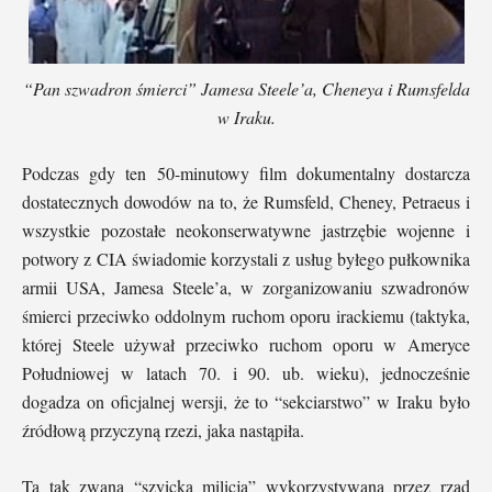
“Pan szwadron śmierci” Jamesa Steele’a, Cheneya i Rumsfelda
w Iraku.
Podczas gdy ten 50-minutowy film dokumentalny dostarcza
dostatecznych dowodów na to, że Rumsfeld, Cheney, Petraeus i
wszystkie pozostałe neokonserwatywne jastrzębie wojenne i
potwory z CIA świadomie korzystali z usług byłego pułkownika
armii USA, Jamesa Steele’a, w zorganizowaniu szwadronów
śmierci przeciwko oddolnym ruchom oporu irackiemu (taktyka,
której Steele używał przeciwko ruchom oporu w Ameryce
Południowej w latach 70. i 90. ub. wieku), jednocześnie
dogadza on oficjalnej wersji, że to “sekciarstwo” w Iraku było
źródłową przyczyną rzezi, jaka nastąpiła.
Ta tak zwana “szyicka milicja” wykorzystywana przez rząd