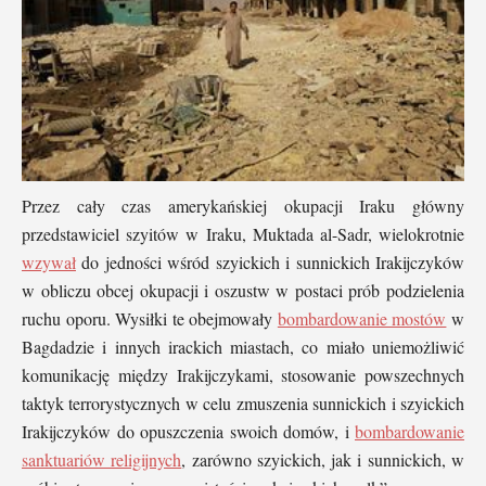
Przez cały czas amerykańskiej okupacji Iraku główny
przedstawiciel szyitów w Iraku, Muktada al-Sadr, wielokrotnie
wzywał
do jedności wśród szyickich i sunnickich Irakijczyków
w obliczu obcej okupacji i oszustw w postaci prób podzielenia
ruchu oporu. Wysiłki te obejmowały
bombardowanie mostów
w
Bagdadzie i innych irackich miastach, co miało uniemożliwić
komunikację między Irakijczykami, stosowanie powszechnych
taktyk terrorystycznych w celu zmuszenia sunnickich i szyickich
Irakijczyków do opuszczenia swoich domów, i
bombardowanie
sanktuariów religijnych
, zarówno szyickich, jak i sunnickich, w