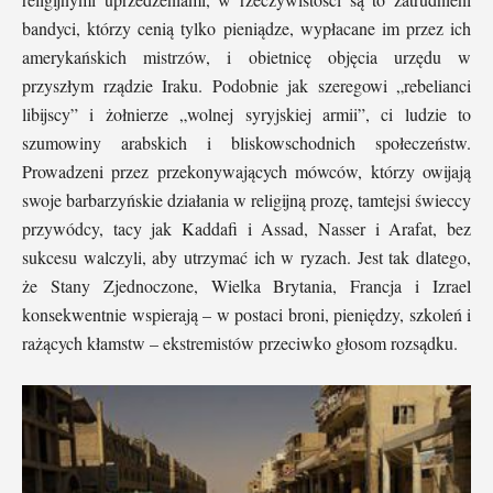
bandyci, którzy cenią tylko pieniądze, wypłacane im przez ich
amerykańskich mistrzów, i obietnicę objęcia urzędu w
przyszłym rządzie Iraku. Podobnie jak szeregowi „rebelianci
libijscy” i żołnierze „wolnej syryjskiej armii”, ci ludzie to
szumowiny arabskich i bliskowschodnich społeczeństw.
Prowadzeni przez przekonywających mówców, którzy owijają
swoje barbarzyńskie działania w religijną prozę, tamtejsi świeccy
przywódcy, tacy jak Kaddafi i Assad, Nasser i Arafat, bez
sukcesu walczyli, aby utrzymać ich w ryzach. Jest tak dlatego,
że Stany Zjednoczone, Wielka Brytania, Francja i Izrael
konsekwentnie wspierają – w postaci broni, pieniędzy, szkoleń i
rażących kłamstw – ekstremistów przeciwko głosom rozsądku.