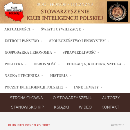
AKTUALNOŚCI
ŚWIAT I CYWILIZACJE
USTRÓJ I PAŃSTWO
SPOŁECZEŃSTWO I EKOSYSTEM
GOSPODARKA I EKONOMIA
SPRAWIEDLIWOŚĆ
POLITYKA
OBRONNOŚĆ
EDUKACJA, KULTURA, SZTUKA
NAUKA I TECHNIKA
HISTORIA
POCZET INTELIGENCJI POLSKIEJ
INNE TEMATY
STRONA GŁÓWNA
O STOWARZYSZENIU
AUTORZY
STANOWISKO KIP
KSIĄŻKI
WIDEO
KONTAKT
KLUB INTELIGENCJI POLSKIEJ
20/02/2016