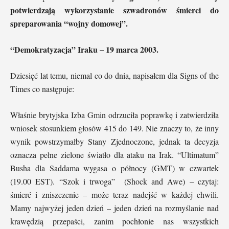
potwierdzają wykorzystanie szwadronów śmierci do
spreparowania “wojny domowej”.
“Demokratyzacja” Iraku – 19 marca 2003.
Dziesięć lat temu, niemal co do dnia, napisałem dla Signs of the
Times co następuje:
Właśnie brytyjska Izba Gmin odrzuciła poprawkę i zatwierdziła
wniosek stosunkiem głosów 415 do 149. Nie znaczy to, że inny
wynik powstrzymałby Stany Zjednoczone, jednak ta decyzja
oznacza pełne zielone światło dla ataku na Irak. “Ultimatum”
Busha dla Saddama wygasa o północy (GMT) w czwartek
(19.00 EST). “Szok i trwoga” (Shock and Awe) – czytaj:
śmierć i zniszczenie – może teraz nadejść w każdej chwili.
Mamy najwyżej jeden dzień – jeden dzień na rozmyślanie nad
krawędzią przepaści, zanim pochłonie nas wszystkich