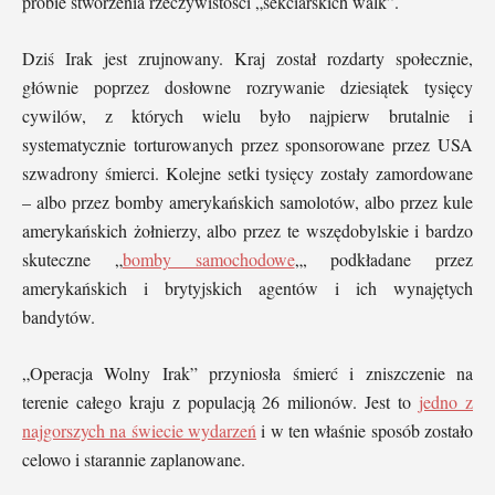
próbie stworzenia rzeczywistości „sekciarskich walk”.
Dziś Irak jest zrujnowany. Kraj został rozdarty społecznie,
głównie poprzez dosłowne rozrywanie dziesiątek tysięcy
cywilów, z których wielu było najpierw brutalnie i
systematycznie torturowanych przez sponsorowane przez USA
szwadrony śmierci. Kolejne setki tysięcy zostały zamordowane
– albo przez bomby amerykańskich samolotów, albo przez kule
amerykańskich żołnierzy, albo przez te wszędobylskie i bardzo
skuteczne „
bomby samochodowe
„, podkładane przez
amerykańskich i brytyjskich agentów i ich wynajętych
bandytów.
„Operacja Wolny Irak” przyniosła śmierć i zniszczenie na
terenie całego kraju z populacją 26 milionów. Jest to
jedno z
najgorszych na świecie wydarzeń
i w ten właśnie sposób zostało
celowo i starannie zaplanowane.