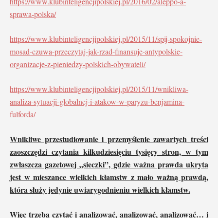
https://www.klubinteligencjipolskiej.pl/2016/02/aleppo-a-
sprawa-polska/
https://www.klubinteligencjipolskiej.pl/2015/11/spij-spokojnie-
mosad-czuwa-przeczytaj-jak-rzad-finansuje-antypolskie-
organizacje-z-pieniedzy-polskich-obywateli/
https://www.klubinteligencjipolskiej.pl/2015/11/wnikliwa-
analiza-sytuacji-globalnej-i-atakow-w-paryzu-benjamina-
fulforda/
Wnikliwe przestudiowanie i przemyślenie zawartych treści
zaoszczędzi czytania kilkudziesięciu tysięcy stron, w tym
zwłaszcza gazetowej „sieczki”, gdzie ważna prawda ukryta
jest w mieszance wielkich kłamstw z mało ważną prawdą,
która służy jedynie uwiarygodnieniu wielkich kłamstw.
Więc trzeba czytać i analizować, analizować, analizować… i