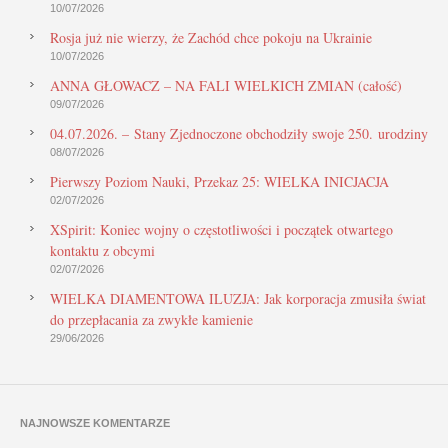
10/07/2026
Rosja już nie wierzy, że Zachód chce pokoju na Ukrainie
10/07/2026
ANNA GŁOWACZ – NA FALI WIELKICH ZMIAN (całość)
09/07/2026
04.07.2026. – Stany Zjednoczone obchodziły swoje 250. urodziny
08/07/2026
Pierwszy Poziom Nauki, Przekaz 25: WIELKA INICJACJA
02/07/2026
XSpirit: Koniec wojny o częstotliwości i początek otwartego
kontaktu z obcymi
02/07/2026
WIELKA DIAMENTOWA ILUZJA: Jak korporacja zmusiła świat
do przepłacania za zwykłe kamienie
29/06/2026
NAJNOWSZE KOMENTARZE