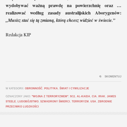
wydobywać ważną prawdę na powierzchnię oraz …
realizować według zasady australijskich Aborygenów:
„Musisz stać się tą zmianą, którą chcesz widzieć w świecie.”
Redakcja KIP
SKOMENTUJ
W KATEGORII:
OBRONNOŚĆ
,
POLITYKA
,
ŚWIAT I CYWILIZACJE
OZNACZONY JAKO:
"WOJNA Z TERRORYZMEM"
,
9/11
,
AL-KAIDA
,
CIA
,
IRAK
,
JAMES
STEELE
,
LUDOBÓJSTWO
,
SZWADRONY ŚMIERCI
,
TERRORYZM
,
USA
,
ZBRODNIE
PRZECIWKO LUDZKOŚCI