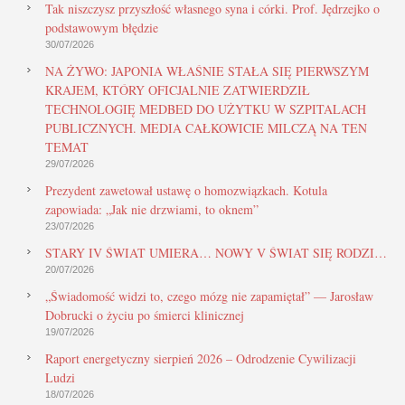
Tak niszczysz przyszłość własnego syna i córki. Prof. Jędrzejko o
podstawowym błędzie
30/07/2026
NA ŻYWO: JAPONIA WŁAŚNIE STAŁA SIĘ PIERWSZYM
KRAJEM, KTÓRY OFICJALNIE ZATWIERDZIŁ
TECHNOLOGIĘ MEDBED DO UŻYTKU W SZPITALACH
PUBLICZNYCH. MEDIA CAŁKOWICIE MILCZĄ NA TEN
TEMAT
29/07/2026
Prezydent zawetował ustawę o homozwiązkach. Kotula
zapowiada: „Jak nie drzwiami, to oknem”
23/07/2026
STARY IV ŚWIAT UMIERA… NOWY V ŚWIAT SIĘ RODZI…
20/07/2026
„Świadomość widzi to, czego mózg nie zapamiętał” — Jarosław
Dobrucki o życiu po śmierci klinicznej
19/07/2026
Raport energetyczny sierpień 2026 – Odrodzenie Cywilizacji
Ludzi
18/07/2026