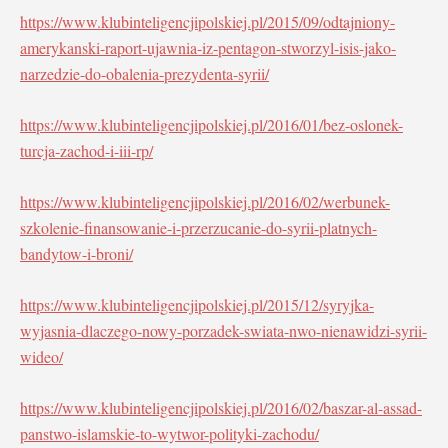
https://www.klubinteligencjipolskiej.pl/2015/09/odtajniony-
amerykanski-raport-ujawnia-iz-pentagon-stworzyl-isis-jako-
narzedzie-do-obalenia-prezydenta-syrii/
https://www.klubinteligencjipolskiej.pl/2016/01/bez-oslonek-
turcja-zachod-i-iii-rp/
https://www.klubinteligencjipolskiej.pl/2016/02/werbunek-
szkolenie-finansowanie-i-przerzucanie-do-syrii-platnych-
bandytow-i-broni/
https://www.klubinteligencjipolskiej.pl/2015/12/syryjka-
wyjasnia-dlaczego-nowy-porzadek-swiata-nwo-nienawidzi-syrii-
wideo/
https://www.klubinteligencjipolskiej.pl/2016/02/baszar-al-assad-
panstwo-islamskie-to-wytwor-polityki-zachodu/