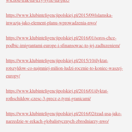
https://www.klubinteligencjipolskiej.pl/2015/09/islamska-
inwazja-jako-element-planu-wprowadzenia-nwo/
https://www.klubinteligencjipolskiej.pl/2016/01/soros-chce-
podbic-imigrantami-europe-i-sfinansowac-to-jej-zadluzeniem/
https://www.klubinteligencjipolskiej.pl/2015/10/dyktat-
rotszyldow-co-najmniej-milion-ludzi-rocznie-to-koniec-waszej-
europy/
https://www.klubinteligencjipolskiej.pl/2016/01/dyktat-
rothschildow-czesc-3-precz-z-tymi-granicami/
https://www.klubinteligencjipolskiej.pl/2016/02/rzad-usa-jako-
narzedzie-w-rekach-globalistycznych-zbrodniarzy-nwo/