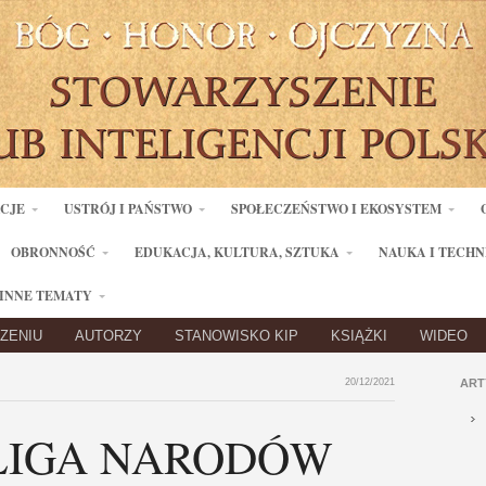
ACJE
USTRÓJ I PAŃSTWO
SPOŁECZEŃSTWO I EKOSYSTEM
OBRONNOŚĆ
EDUKACJA, KULTURA, SZTUKA
NAUKA I TECHN
INNE TEMATY
ZENIU
AUTORZY
STANOWISKO KIP
KSIĄŻKI
WIDEO
20/12/2021
ART
LIGA NARODÓW