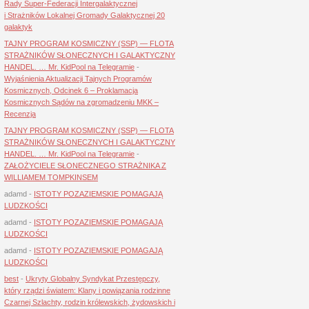
Rady Super-Federacji Intergalaktycznej
i Strażników Lokalnej Gromady Galaktycznej 20
galaktyk
TAJNY PROGRAM KOSMICZNY (SSP) — FLOTA
STRAŻNIKÓW SŁONECZNYCH I GALAKTYCZNY
HANDEL. … Mr. KidPool na Telegramie
-
Wyjaśnienia Aktualizacji Tajnych Programów
Kosmicznych, Odcinek 6 – Proklamacja
Kosmicznych Sądów na zgromadzeniu MKK –
Recenzja
TAJNY PROGRAM KOSMICZNY (SSP) — FLOTA
STRAŻNIKÓW SŁONECZNYCH I GALAKTYCZNY
HANDEL. … Mr. KidPool na Telegramie
-
ZAŁOŻYCIELE SŁONECZNEGO STRAŻNIKA Z
WILLIAMEM TOMPKINSEM
adamd
-
ISTOTY POZAZIEMSKIE POMAGAJĄ
LUDZKOŚCI
adamd
-
ISTOTY POZAZIEMSKIE POMAGAJĄ
LUDZKOŚCI
adamd
-
ISTOTY POZAZIEMSKIE POMAGAJĄ
LUDZKOŚCI
best
-
Ukryty Globalny Syndykat Przestępczy,
który rządzi światem: Klany i powiązania rodzinne
Czarnej Szlachty, rodzin królewskich, żydowskich i