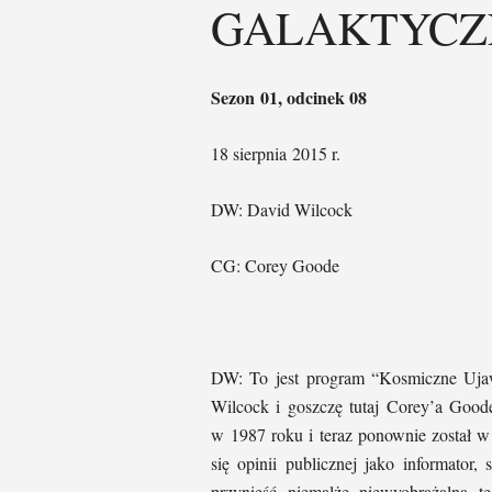
GALAKTYCZ
Sezon
0
1, odcinek 0
8
18 sierpnia
2015 r.
DW: David Wilcock
CG: Corey Goode
DW: To jest program “Kosmiczne Ujaw
Wilcock i goszczę tutaj Corey’a Goode
w 1987 roku i teraz ponownie został w
się opinii publicznej jako informator,
przynieść niemalże niewyobrażalną 