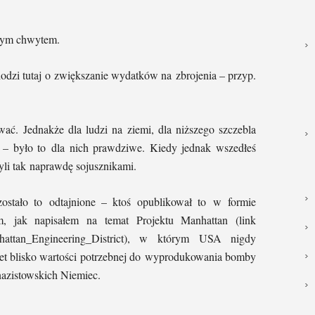
łym chwytem.
odzi tutaj o zwiększanie wydatków na zbrojenia – przyp.
ć. Jednakże dla ludzi na ziemi, dla niższego szczebla
i – było to dla nich prawdziwe. Kiedy jednak wszedłeś
yli tak naprawdę sojusznikami.
zostało to odtajnione – ktoś opublikował to w formie
, jak napisałem na temat Projektu Manhattan (link
/Manhattan_Engineering_District), w którym USA nigdy
et blisko wartości potrzebnej do wyprodukowania bomby
nazistowskich Niemiec.