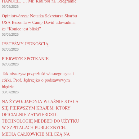
HANDEL. … Mr. KidPool na Telegramie
03/08/2026
Opiniotwórcza: Notatka Sekretarza Skarbu
USA Bessenta w Camp David udowadnia,
że “Koniec jest bliski”
03/08/2026
JESTEŚMY JEDNOŚCIĄ
02/08/2026
PIERWSZE SPOTKANIE
02/08/2026
Tak niszczysz przyszłość własnego syna i
córki. Prof. Jędrzejko o podstawowym
błędzie
30/07/2026
NA ŻYWO: JAPONIA WŁAŚNIE STAŁA
SIĘ PIERWSZYM KRAJEM, KTÓRY
OFICJALNIE ZATWIERDZIŁ
TECHNOLOGIĘ MEDBED DO UŻYTKU
W SZPITALACH PUBLICZNYCH.
MEDIA CAŁKOWICIE MILCZĄ NA