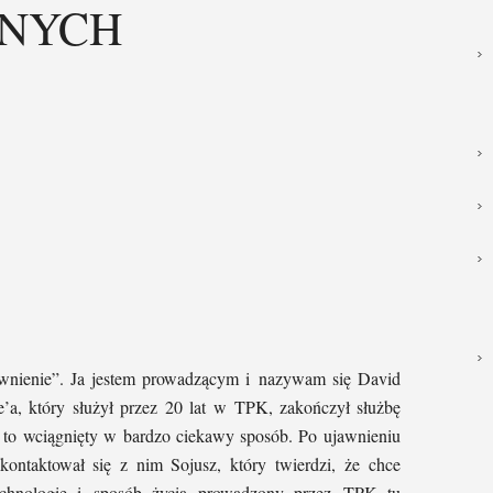
NYCH
nienie”. Ja jestem prowadzącym i nazywam się David
’a, który służył przez 20 lat w TPK, zakończył służbę
 to wciągnięty w bardzo ciekawy sposób. Po ujawnieniu
 skontaktował się z nim Sojusz, który twierdzi, że chce
technologię i sposób życia prowadzony przez TPK tu