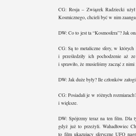
CG: Rosja – Związek Radziecki użył 
Kosmicznego, chcieli być w nim zaanga
DW: Co to jest ta “Kosmosfera”? Jak on
CG: Są to metaliczne sfery, w których 
i prześledziły ich pochodzenie aż z
i sprawiło, że musieliśmy zacząć z nimi
DW: Jak duże były? Ile członków załog
CG: Posiadali je w różnych rozmiarach?
i większe.
DW: Spójrzmy teraz na ten film. Dla ty
gdyż już to przeżyli. Wahadłowiec C
to film ukazujący sferyczne UFO nagr