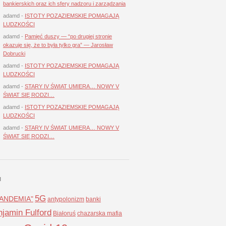
bankierskich oraz ich sfery nadzoru i zarządzania
adamd
-
ISTOTY POZAZIEMSKIE POMAGAJĄ
LUDZKOŚCI
adamd
-
Pamięć duszy — “po drugiej stronie
okazuje się, że to była tylko gra” — Jarosław
Dobrucki
adamd
-
ISTOTY POZAZIEMSKIE POMAGAJĄ
LUDZKOŚCI
adamd
-
STARY IV ŚWIAT UMIERA… NOWY V
ŚWIAT SIĘ RODZI…
adamd
-
ISTOTY POZAZIEMSKIE POMAGAJĄ
LUDZKOŚCI
adamd
-
STARY IV ŚWIAT UMIERA… NOWY V
ŚWIAT SIĘ RODZI…
I
5G
LANDEMIA"
antypolonizm
banki
jamin Fulford
Białoruś
chazarska mafia