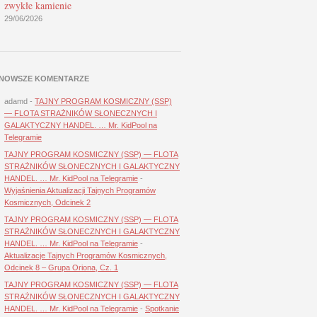
zwykłe kamienie
29/06/2026
NOWSZE KOMENTARZE
adamd
-
TAJNY PROGRAM KOSMICZNY (SSP)
— FLOTA STRAŻNIKÓW SŁONECZNYCH I
GALAKTYCZNY HANDEL. … Mr. KidPool na
Telegramie
TAJNY PROGRAM KOSMICZNY (SSP) — FLOTA
STRAŻNIKÓW SŁONECZNYCH I GALAKTYCZNY
HANDEL. … Mr. KidPool na Telegramie
-
Wyjaśnienia Aktualizacji Tajnych Programów
Kosmicznych, Odcinek 2
TAJNY PROGRAM KOSMICZNY (SSP) — FLOTA
STRAŻNIKÓW SŁONECZNYCH I GALAKTYCZNY
HANDEL. … Mr. KidPool na Telegramie
-
Aktualizacje Tajnych Programów Kosmicznych,
Odcinek 8 – Grupa Oriona, Cz. 1
TAJNY PROGRAM KOSMICZNY (SSP) — FLOTA
STRAŻNIKÓW SŁONECZNYCH I GALAKTYCZNY
HANDEL. … Mr. KidPool na Telegramie
-
Spotkanie