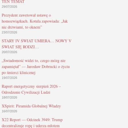
TEN TEMAT
29/07/2026
Prezydent zawetował ustawę o
homozwiązkach. Kotula zapowiada: „Jak
nie drzwiami, to oknem”
23/07/2026
STARY IV ŚWIAT UMIERA… NOWY V
ŚWIAT SIĘ RODZI…
20/07/2026
„Świadomość widzi to, czego mózg nie
zapamiętał” — Jarosław Dobrucki o życiu
po śmierci klinicznej
19/07/2026
Raport energetyczny sierpień 2026 –
Odrodzenie Cywilizacji Ludzi
18/07/2026
XSpirit: Piramida Globalnej Władzy
16/07/2026
X22 Report — Odcinek 3949: Trump
decentralizuje ropę i uderza młotem