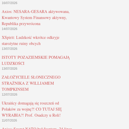
16/07/2026
Axios: NESARA-GESARA aktywowana,
Kwantowy System Finansowy aktywny,
Republika przywrócona
14/07/2026
XSpirit: Ludzkość wkrótce odkryje
starożytne ruiny obcych
13/07/2026
ISTOTY POZAZIEMSKIE POMAGAJĄ
LUDZKOŚCI
13/07/2026
ZAŁOŻYCIELE SŁONECZNEGO
STRAŻNIKA Z WILLIAMEM
TOMPKINSEM
12/07/2026
Ukraińcy domagają się roszczeń od
Polaków za wojnę?! CO TUTAJ SIĘ
WYRABIA?! Prof. Osadczy u Roli!
11/07/2026
Axios: Szczyt NATO był frontem, 24 lipca