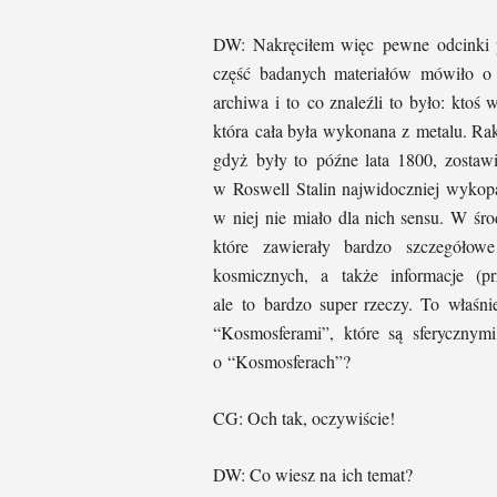
DW: Nakręciłem więc pewne odcinki p
część badanych materiałów mówiło o t
archiwa i to co znaleźli to było: ktoś 
która cała była wykonana z metalu. Raki
gdyż były to późne lata 1800, zostaw
w Roswell Stalin najwidoczniej wykopa
w niej nie miało dla nich sensu. W śro
które zawierały bardzo szczegółow
kosmicznych, a także informacje (
ale to bardzo super rzeczy. To właśn
“Kosmosferami”, które są sferycznymi
o “Kosmosferach”?
CG: Och tak, oczywiście!
DW: Co wiesz na ich temat?