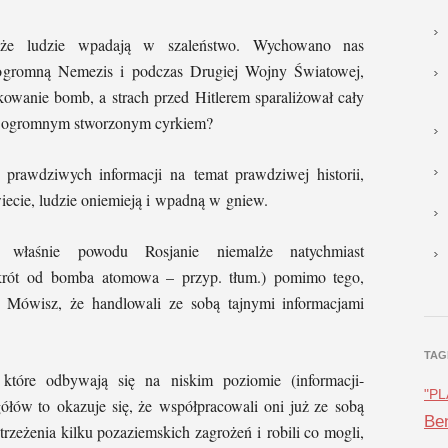
 że ludzie wpadają w szaleństwo. Wychowano nas
ogromną Nemezis i podczas Drugiej Wojny Światowej,
owanie bomb, a strach przed Hitlerem sparaliżował cały
jest ogromnym stworzonym cyrkiem?
 prawdziwych informacji na temat prawdziwej historii,
iecie, ludzie oniemieją i wpadną w gniew.
aśnie powodu Rosjanie niemalże natychmiast
ót od bomba atomowa – przyp. tłum.) pomimo tego,
? Mówisz, że handlowali ze sobą tajnymi informacjami
TAG
które odbywają się na niskim poziomie (informacji-
"P
ółów to okazuje się, że współpracowali oni już ze sobą
Ben
rzeżenia kilku pozaziemskich zagrożeń i robili co mogli,