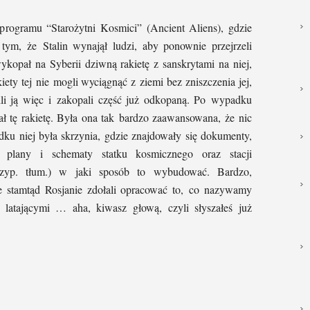
rogramu “Starożytni Kosmici” (Ancient Aliens), gdzie
ym, że Stalin wynajął ludzi, aby ponownie przejrzeli
wykopał na Syberii dziwną rakietę z sanskrytami na niej,
ety tej nie mogli wyciągnąć z ziemi bez zniszczenia jej,
ili ją więc i zakopali część już odkopaną. Po wypadku
ł tę rakietę. Była ona tak bardzo zaawansowana, że nic
dku niej była skrzynia, gdzie znajdowały się dokumenty,
e plany i schematy statku kosmicznego oraz stacji
przyp. tłum.) w jaki sposób to wybudować. Bardzo,
ie stamtąd Rosjanie zdołali opracować to, co nazywamy
 latającymi … aha, kiwasz głową, czyli słyszałeś już