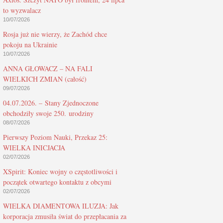
to wyzwalacz
10/07/2026
Rosja już nie wierzy, że Zachód chce
pokoju na Ukrainie
10/07/2026
ANNA GŁOWACZ – NA FALI
WIELKICH ZMIAN (całość)
09/07/2026
04.07.2026. – Stany Zjednoczone
obchodziły swoje 250. urodziny
08/07/2026
Pierwszy Poziom Nauki, Przekaz 25:
WIELKA INICJACJA
02/07/2026
XSpirit: Koniec wojny o częstotliwości i
początek otwartego kontaktu z obcymi
02/07/2026
WIELKA DIAMENTOWA ILUZJA: Jak
korporacja zmusiła świat do przepłacania za