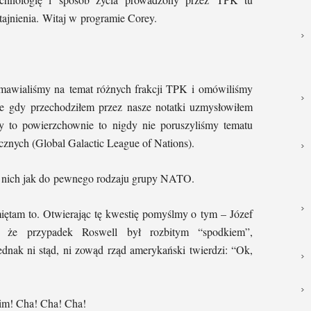
tajnienia. Witaj w programie Corey.
mawialiśmy na temat różnych frakcji TPK i omówiliśmy
e gdy przechodziłem przez nasze notatki uzmysłowiłem
y to powierzchownie to nigdy nie poruszyliśmy tematu
znych (Global Galactic League of Nations).
o nich jak do pewnego rodzaju grupy NATO.
am to. Otwierając tę kwestię pomyślmy o tym – Józef
 że przypadek Roswell był rozbitym “spodkiem”,
ednak ni stąd, ni zowąd rząd amerykański twierdzi: “Ok,
im! Cha! Cha! Cha!