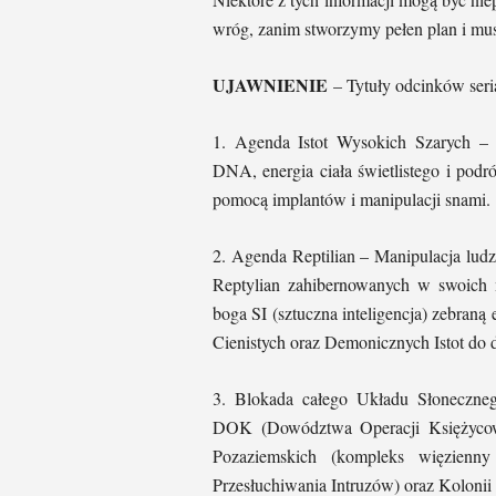
wróg, zanim stworzymy pełen plan i mu
UJAWNIENIE
– Tytuły odcinków seri
1. Agenda Istot Wysokich Szarych – I
DNA, energia ciała świetlistego i podr
pomocą implantów i manipulacji snami.
2. Agenda Reptilian – Manipulacja lud
Reptylian zahibernowanych w swoich 
boga SI (sztuczna inteligencja) zebraną 
Cienistych oraz Demonicznych Istot do 
3. Blokada całego Układu Słoneczneg
DOK (Dowództwa Operacji Księżycowyc
Pozaziemskich (kompleks więzienn
Przesłuchiwania Intruzów) oraz Kolonii 