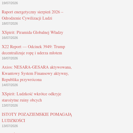
19/07/2026
Raport energetyczny sierpień 2026 –
Odrodzenie Cywilizacji Ludzi
18/07/2026
XSpirit: Piramida Globalnej Władzy
16/07/2026
X22 Report — Odcinek 3949: Trump
decentralizuje ropę i uderza młotem
16/07/2026
Axios: NESARA-GESARA aktywowana,
Kwantowy System Finansowy aktywny,
Republika przywrócona
14/07/2026
XSpirit: Ludzkość wkrótce odkryje
starożytne ruiny obcych
13/07/2026
ISTOTY POZAZIEMSKIE POMAGAJĄ
LUDZKOŚCI
13/07/2026