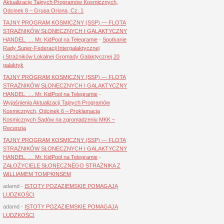
Aktualizacje Tajnych Programów Kosmicznych,
Odcinek 8 – Grupa Oriona, Cz. 1
TAJNY PROGRAM KOSMICZNY (SSP) — FLOTA
STRAŻNIKÓW SŁONECZNYCH I GALAKTYCZNY
HANDEL. … Mr. KidPool na Telegramie
-
Spotkanie
Rady Super-Federacji Intergalaktycznej
i Strażników Lokalnej Gromady Galaktycznej 20
galaktyk
TAJNY PROGRAM KOSMICZNY (SSP) — FLOTA
STRAŻNIKÓW SŁONECZNYCH I GALAKTYCZNY
HANDEL. … Mr. KidPool na Telegramie
-
Wyjaśnienia Aktualizacji Tajnych Programów
Kosmicznych, Odcinek 6 – Proklamacja
Kosmicznych Sądów na zgromadzeniu MKK –
Recenzja
TAJNY PROGRAM KOSMICZNY (SSP) — FLOTA
STRAŻNIKÓW SŁONECZNYCH I GALAKTYCZNY
HANDEL. … Mr. KidPool na Telegramie
-
ZAŁOŻYCIELE SŁONECZNEGO STRAŻNIKA Z
WILLIAMEM TOMPKINSEM
adamd
-
ISTOTY POZAZIEMSKIE POMAGAJĄ
LUDZKOŚCI
adamd
-
ISTOTY POZAZIEMSKIE POMAGAJĄ
LUDZKOŚCI