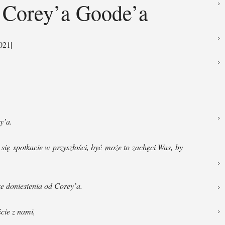
d Corey’a Goode’a
021
|
y’a.
 się spotkacie w przyszłości, być może to zachęci Was, by
e doniesienia od Corey’a.
cie z nami,