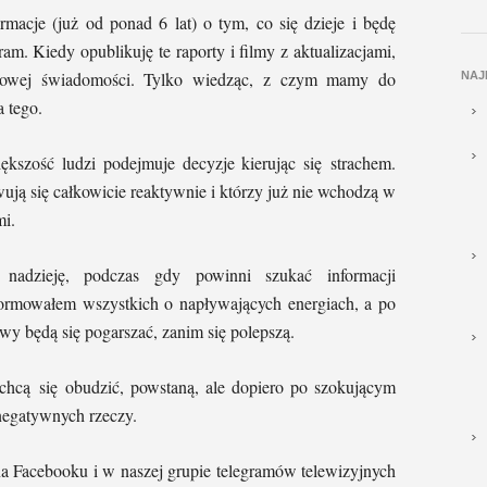
macje (już od ponad 6 lat) o tym, co się dzieje i będę
ram. Kiedy opublikuję te raporty i filmy z aktualizacjami,
asowej świadomości. Tylko wiedząc, z czym mamy do
NAJ
 tego.
szość ludzi podejmuje decyzje kierując się strachem.
ują się całkowicie reaktywnie i którzy już nie wchodzą w
mi.
h nadzieję, podczas gdy powinni szukać informacji
ormowałem wszystkich o napływających energiach, a po
wy będą się pogarszać, zanim się polepszą.
chcą się obudzić, powstaną, ale dopiero po szokującym
negatywnych rzeczy.
y na Facebooku i w naszej grupie telegramów telewizyjnych