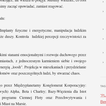
simy zacząć opowiadać, zamiast reagować.
alu:
mplanty fizyczne i energetyczne, manipulacja ludzkim
óże duszy. Kontrola
ludzkiej percepcji rzeczywistości za
zkimi stanami emocjonalnymi i rozwoju duchowego przez
miastach, z jednoczesnym karmieniem siebie i swojego
energią „loosh”. Projekcja w mieszkaniach i przydzielanie
domów oraz poszczególnych ludzi, by stwarzać chaos.
o przez Międzyplanetarny Konglomerat Korporacyjny:
TAG
h) Alpha, Beta i Charley; Bazy-Więzienia dla Istot
"P
y programu Ciemnej Floty oraz Przechwytywania i
Ben
i Miast na Marsie.