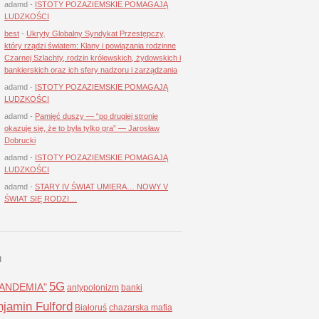
adamd
-
ISTOTY POZAZIEMSKIE POMAGAJĄ
LUDZKOŚCI
best
-
Ukryty Globalny Syndykat Przestępczy,
który rządzi światem: Klany i powiązania rodzinne
Czarnej Szlachty, rodzin królewskich, żydowskich i
bankierskich oraz ich sfery nadzoru i zarządzania
adamd
-
ISTOTY POZAZIEMSKIE POMAGAJĄ
LUDZKOŚCI
adamd
-
Pamięć duszy — “po drugiej stronie
okazuje się, że to była tylko gra” — Jarosław
Dobrucki
adamd
-
ISTOTY POZAZIEMSKIE POMAGAJĄ
LUDZKOŚCI
adamd
-
STARY IV ŚWIAT UMIERA… NOWY V
ŚWIAT SIĘ RODZI…
I
5G
LANDEMIA"
antypolonizm
banki
jamin Fulford
Białoruś
chazarska mafia