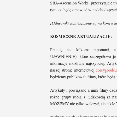
SBA-Ascension Works, przeczytajcie uw
tym, co będę omawiać w nadchodzących 
[Odnośniki zamieszczone są na końcu ar
KOSMICZNE AKTUALIZACJE:
Pracuję nad kilkoma raportami,
UJAWNIENIE), które szczegółowo je 
informacje możliwie najszybciej. Arty
naszej stronie internetowej
coreygoode
będziemy publikowali filmy, które będ
Artykuły i powiązane z nimi filmy dadz
różne grupy robią z ludzkością (z n
MOŻEMY nie tylko walczyć, ale tak
Niektóre z tych informacji mogą być nie