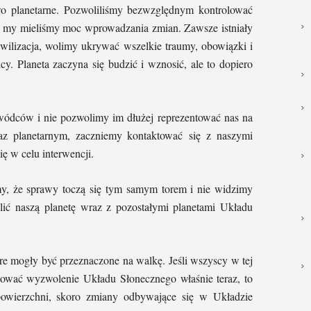
wo planetarne. Pozwoliliśmy bezwzględnym kontrolować
 to my mieliśmy moc wprowadzania zmian. Zawsze istniały
ywilizacja, wolimy ukrywać wszelkie traumy, obowiązki i
y. Planeta zaczyna się budzić i wznosić, ale to dopiero
wódców i nie pozwolimy im dłużej reprezentować nas na
az planetarnym, zaczniemy kontaktować się z naszymi
ę w celu interwencji.
my, że sprawy toczą się tym samym torem i nie widzimy
olić naszą planetę wraz z pozostałymi planetami Układu
óre mogły być przeznaczone na walkę. Jeśli wszyscy w tej
ętować wyzwolenie Układu Słonecznego właśnie teraz, to
 powierzchni, skoro zmiany odbywające się w Układzie