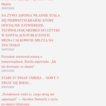
błędzie
30/07/2026
NA ŻYWO: JAPONIA WŁAŚNIE STAŁA
SIĘ PIERWSZYM KRAJEM, KTÓRY
OFICJALNIE ZATWIERDZIŁ
TECHNOLOGIĘ MEDBED DO UŻYTKU
W SZPITALACH PUBLICZNYCH.
MEDIA CAŁKOWICIE MILCZĄ NA
TEN TEMAT
29/07/2026
Prezydent zawetował ustawę o
homozwiązkach. Kotula zapowiada: „Jak
nie drzwiami, to oknem”
23/07/2026
STARY IV ŚWIAT UMIERA… NOWY V
ŚWIAT SIĘ RODZI…
20/07/2026
„Świadomość widzi to, czego mózg nie
zapamiętał” — Jarosław Dobrucki o życiu
po śmierci klinicznej