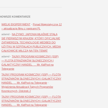
NOWSZE KOMENTARZE
WIELKI EKSPERYMENT
-
Ponad Majestatyczną 12
– aktualizacja filmu z napisami PL
adamd
-
NA ŻYWO: JAPONIA WŁAŚNIE STAŁA
SIĘ PIERWSZYM KRAJEM, KTÓRY OFICJALNIE
ZATWIERDZIŁ TECHNOLOGIĘ MEDBED DO
UŻYTKU W SZPITALACH PUBLICZNYCH. MEDIA
CAŁKOWICIE MILCZĄ NA TEN TEMAT
adamd
-
TAJNY PROGRAM KOSMICZNY (SSP)
— FLOTA STRAŻNIKÓW SŁONECZNYCH I
GALAKTYCZNY HANDEL. … Mr. KidPool na
Telegramie
TAJNY PROGRAM KOSMICZNY (SSP) — FLOTA
STRAŻNIKÓW SŁONECZNYCH I GALAKTYCZNY
HANDEL. … Mr. KidPool na Telegramie
-
Wyjaśnienia Aktualizacji Tajnych Programów
Kosmicznych, Odcinek 2
TAJNY PROGRAM KOSMICZNY (SSP) — FLOTA
STRAŻNIKÓW SŁONECZNYCH I GALAKTYCZNY
HANDEL. … Mr. KidPool na Telegramie
-