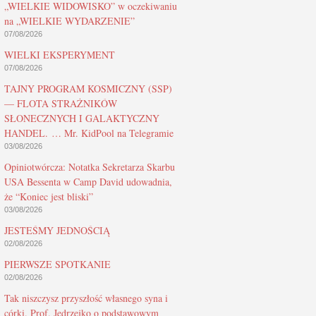
„WIELKIE WIDOWISKO” w oczekiwaniu
na „WIELKIE WYDARZENIE”
07/08/2026
WIELKI EKSPERYMENT
07/08/2026
TAJNY PROGRAM KOSMICZNY (SSP)
— FLOTA STRAŻNIKÓW
SŁONECZNYCH I GALAKTYCZNY
HANDEL. … Mr. KidPool na Telegramie
03/08/2026
Opiniotwórcza: Notatka Sekretarza Skarbu
USA Bessenta w Camp David udowadnia,
że “Koniec jest bliski”
03/08/2026
JESTEŚMY JEDNOŚCIĄ
02/08/2026
PIERWSZE SPOTKANIE
02/08/2026
Tak niszczysz przyszłość własnego syna i
córki. Prof. Jędrzejko o podstawowym