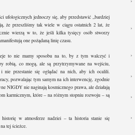
i ufologicznych jednoczy się, aby przedstawić „bardziej
ą, że przeszliśmy tak wiele w ciągu ostatnich 2 lat, że
ycznie wierzą w to, że jeśli kilka tysięcy osób stworzy
amanifestują one pożądaną linię czasu.
ieje to nie mamy sposobu na to, by z tym walczyć i
py robią, co mogą, ale są przytrzymywane na wejściu,
 nie przestanie się oglądać na nich, aby ich ocalili.
acy, pozwalając tym samym na ich interwencję, zgodnie
e NIGDY nie naginają kosmicznego prawa, ale działają
iom karmicznym, które – na różnym stopniu rozwoju – są
historię w atmosferze nadziei – ta historia stanie się
na tej ścieżce.