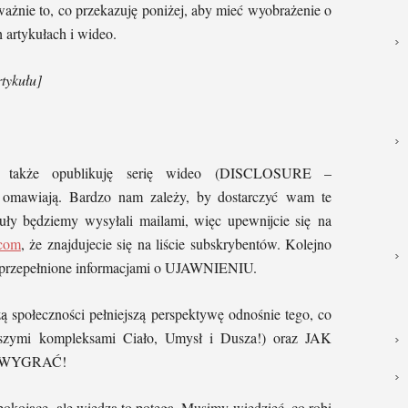
ażnie to, co przekazuję poniżej, aby mieć wyobrażenie o
artykułach i wideo.
tykułu]
 a także opublikuję serię wideo (DISCLOSURE –
omawiają. Bardzo nam zależy, by dostarczyć wam te
kuły będziemy wysyłali mailami, więc upewnijcie się na
.com
, że znajdujecie się na liście subskrybentów. Kolejno
ą przepełnione informacjami o UJAWNIENIU.
ą społeczności pełniejszą perspektywę odnośnie tego, co
aszymi kompleksami Ciało, Umysł i Dusza!) oraz JAK
że WYGRAĆ!
pokojące, ale wiedza to potęga. Musimy wiedzieć, co robi