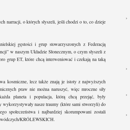
 narracji, o których słyszeli, jeśli chodzi o to, co dzieje
nielskiej gęstości i grup stowarzyszonych z Federacją
encji” w naszym Układzie Słonecznym, o czym słyszeli z
ro grup ET, które chcą interweniować i czekają na taką
awa kosmiczne, lecz także znają je istoty z najwyższych
smicznych praw nie można naruszyć, więc mroczne siły
ażda planeta i populacja, którą chcą przejąć, były
y wykorzystywały nasze traumy (które sami stworzyli) do
ego społeczeństwa i najbardziej skorumpowani zostali
 przywódczych/KRÓLEWSKICH.