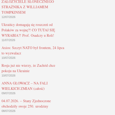
ZAŁOŻYCIELE SŁONECZNEGO
STRAŻNIKA Z WILLIAMEM
TOMPKINSEM
12/07/2026
Ukraińcy domagają się roszczeń od
Polaków za wojnę?! CO TUTAJ SIĘ
WYRABIA?! Prof. Osadczy u Roli!
11/07/2026
Axios: Szczyt NATO był frontem, 24 lipca
to wyzwalacz
10/07/2026
Rosja już nie wierzy, że Zachód chce
pokoju na Ukrainie
10/07/2026
ANNA GŁOWACZ – NA FALI
WIELKICH ZMIAN (całość)
09/07/2026
04.07.2026. – Stany Zjednoczone
obchodziły swoje 250. urodziny
08/07/2026