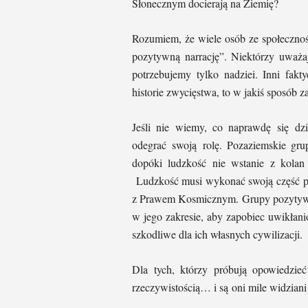
Słonecznym docierają na Ziemię?
Rozumiem, że wiele osób ze społecznośc
pozytywną narrację”. Niektórzy uważaj
potrzebujemy tylko nadziei. Inni fakt
historie zwycięstwa, to w jakiś sposób z
Jeśli nie wiemy, co naprawdę się dz
odegrać swoją rolę. Pozaziemskie gru
dopóki ludzkość nie wstanie z kolan i
Ludzkość musi wykonać swoją część pr
z Prawem Kosmicznym. Grupy pozytywn
w jego zakresie, aby zapobiec uwikłan
szkodliwe dla ich własnych cywilizacji.
Dla tych, którzy próbują opowiedzieć 
rzeczywistością… i są oni mile widziani 