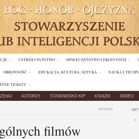
ACJE
USTRÓJ I PAŃSTWO
SPOŁECZEŃSTWO I EKOSYSTEM
OBRONNOŚĆ
EDUKACJA, KULTURA, SZTUKA
NAUKA I TECHN
INNE TEMATY
ZENIU
AUTORZY
STANOWISKO KIP
KSIĄŻKI
WIDEO
02/10/2021
ART
ególnych filmów