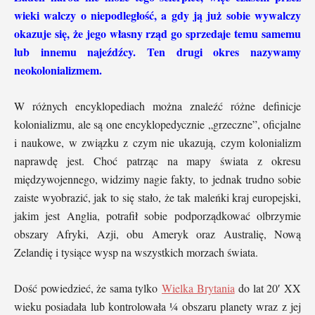
wieki walczy o niepodległość, a gdy ją już sobie wywalczy
okazuje się, że jego własny rząd go sprzedaje temu samemu
lub innemu najeźdźcy. Ten drugi okres nazywamy
neokolonializmem.
W różnych encyklopediach można znaleźć różne definicje
kolonializmu, ale są one encyklopedycznie „grzeczne”, oficjalne
i naukowe, w związku z czym nie ukazują, czym kolonializm
naprawdę jest. Choć patrząc na mapy świata z okresu
międzywojennego, widzimy nagie fakty, to jednak trudno sobie
zaiste wyobrazić, jak to się stało, że tak maleńki kraj europejski,
jakim jest Anglia, potrafił sobie podporządkować olbrzymie
obszary Afryki, Azji, obu Ameryk oraz Australię, Nową
Zelandię i tysiące wysp na wszystkich morzach świata.
Dość powiedzieć, że sama tylko
Wielka Brytania
do lat 20′ XX
wieku posiadała lub kontrolowała ¼ obszaru planety wraz z jej