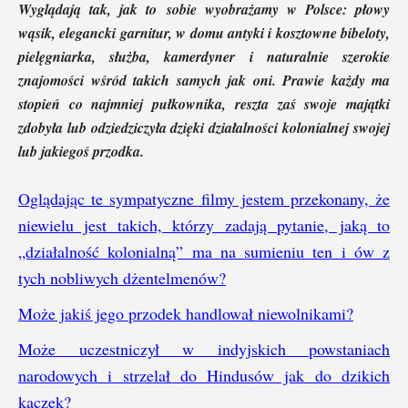
Wyglądają tak, jak to sobie wyobrażamy w Polsce: płowy
wąsik, elegancki garnitur, w domu antyki i kosztowne bibeloty,
pielęgniarka, służba, kamerdyner i naturalnie szerokie
znajomości wśród takich samych jak oni. Prawie każdy ma
stopień co najmniej pułkownika, reszta zaś swoje majątki
zdobyła lub odziedziczyła dzięki działalności kolonialnej swojej
lub jakiegoś przodka.
Oglądając te sympatyczne filmy jestem przekonany, że
niewielu jest takich, którzy zadają pytanie, jaką to
„działalność kolonialną” ma na sumieniu ten i ów z
tych nobliwych dżentelmenów?
Może jakiś jego przodek handlował niewolnikami?
Może uczestniczył w indyjskich powstaniach
narodowych i strzelał do Hindusów jak do dzikich
kaczek?