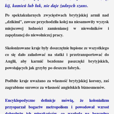
kij, kamień lub łuk, nie daje żadnych szans.
Po spektakularnych zwycięstwach brytyjskiej armii nad
„dzikimi”, zawsze przychodziła kolej na niesamowity wyzysk
miejscowej ludności zamienianej w niewolników i
zapędzanej do niewolniczej pracy.
Skolonizowane kraje były doszczętnie łupione ze wszystkiego
co się dało załadować na statki i przetransportować do
Anglii, aby karmić bezdenne paszczęki brytyjskich,
powstających jak grzyby po deszczu fabryk.
Podbite kraje uważano za własność brytyjskiej korony, zaś
zagrabione surowce za własność angielskich biznesmenów.
Encyklopedyczne definicje mówią, że kolonializm
przysparzał bogactw metropoliom i powodował wzrost
dobrobytu ich mieszkańców, co wygląda na bezczelną