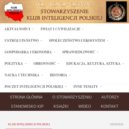
AKTUALNOŚCI
ŚWIAT I CYWILIZACJE
USTRÓJ I PAŃSTWO
SPOŁECZEŃSTWO I EKOSYSTEM
GOSPODARKA I EKONOMIA
SPRAWIEDLIWOŚĆ
POLITYKA
OBRONNOŚĆ
EDUKACJA, KULTURA, SZTUKA
NAUKA I TECHNIKA
HISTORIA
POCZET INTELIGENCJI POLSKIEJ
INNE TEMATY
STRONA GŁÓWNA
O STOWARZYSZENIU
AUTORZY
STANOWISKO KIP
KSIĄŻKI
WIDEO
KONTAKT
KLUB INTELIGENCJI POLSKIEJ
03/04/2018