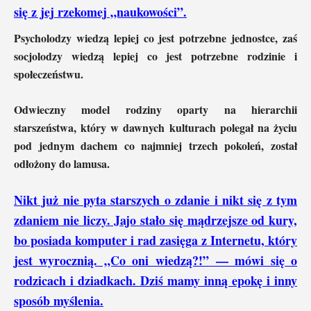
się z jej rzekomej „naukowości”.
Psycholodzy wiedzą lepiej co jest potrzebne jednostce, zaś
socjolodzy wiedzą lepiej co jest potrzebne rodzinie i
społeczeństwu.
Odwieczny model rodziny oparty na hierarchii
starszeństwa, który w dawnych kulturach polegał na życiu
pod jednym dachem co najmniej trzech pokoleń, został
odłożony do lamusa.
Nikt już nie pyta starszych o zdanie i nikt się z tym
zdaniem nie liczy. Jajo stało się mądrzejsze od kury,
bo posiada komputer i rad zasięga z Internetu, który
jest wyrocznią. „Co oni wiedzą?!” — mówi się o
rodzicach i dziadkach. Dziś mamy inną epokę i inny
sposób myślenia.