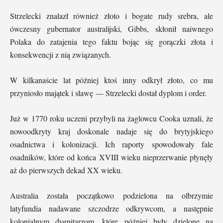
Strzelecki znalazł również złoto i bogate rudy srebra, ale
ówczesny gubernator australijski, Gibbs, skłonił naiwnego
Polaka do zatajenia tego faktu bojąc się gorączki złota i
konsekwencji z nią związanych.
W kilkanaście lat później ktoś inny odkrył złoto, co mu
przyniosło majątek i sławę — Strzelecki dostał dyplom i order.
Już w 1770 roku uczeni przybyli na żaglowcu Cooka uznali, że
nowoodkryty kraj doskonale nadaje się do brytyjskiego
osadnictwa i kolonizacji. Ich raporty spowodowały fale
osadników, które od końca XVIII wieku nieprzerwanie płynęły
aż do pierwszych dekad XX wieku.
Australia została początkowo podzielona na olbrzymie
latyfundia nadawane szczodrze odkrywcom, a następnie
kolonialnym dygnitarzom, które później były dzielone na