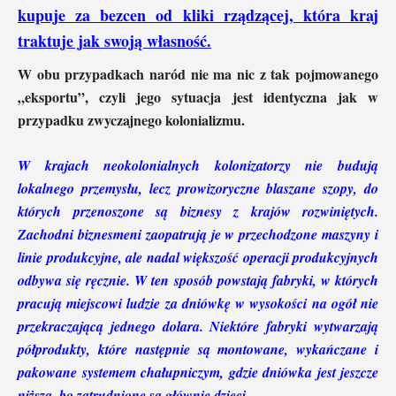
kupuje za bezcen od kliki rządzącej, która kraj
traktuje jak swoją własność.
W obu przypadkach naród nie ma nic z tak pojmowanego
„eksportu”, czyli jego sytuacja jest identyczna jak w
przypadku zwyczajnego kolonializmu.
W krajach neokolonialnych kolonizatorzy nie budują
lokalnego przemysłu, lecz prowizoryczne blaszane szopy, do
których przenoszone są biznesy z krajów rozwiniętych.
Zachodni biznesmeni zaopatrują je w przechodzone maszyny i
linie produkcyjne, ale nadal większość operacji produkcyjnych
odbywa się ręcznie. W ten sposób powstają fabryki, w których
pracują miejscowi ludzie za dniówkę w wysokości na ogół nie
przekraczającą jednego dolara. Niektóre fabryki wytwarzają
półprodukty, które następnie są montowane, wykańczane i
pakowane systemem chałupniczym, gdzie dniówka jest jeszcze
niższa, bo zatrudnione są głównie dzieci.