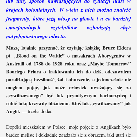
lub inny sposób nawiązujących do sytuacji ludzi w
krajach kolonialnych. W wielu z nich można znaleźć
fragmenty, które jeżą włosy na głowie i u co bardziej
emocjonalnych czytelników wzbudzają chęć
natychmiastowego odwetu.
Muszę lojalnie przyznać, że czytając książkę Bruce Eldera
pt. „Blood on the Wattle” o masakrach Aborygenów w
Australii od 1788 do 1928 roku oraz „Maybe Tomorrow”
Booriego Priora o traktowaniu ich do dziś, odczuwałem
paraliżującą bezsilność, żal i oburzenie, a jednocześnie nie
mogłem pojąć, jak może człowiek uważający się za
„cywilizowanego” być tak prymitywnym barbarzyńcą i
robić taką krzywdę bliźniemu. Ktoś tak „cywilizowany” jak
Anglik
— trzeba dodać.
Dopóki mieszkałem w Polsce, moje pojęcie o Anglikach było
bardzo mgliste i dokładnie zgadzało się z obrazem, jaki utarł się