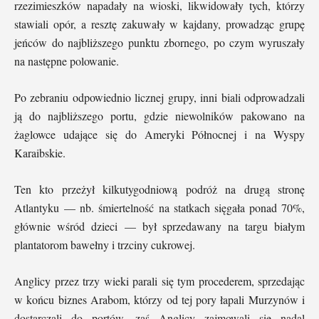
rzezimieszków napadały na wioski, likwidowały tych, którzy
stawiali opór, a resztę zakuwały w kajdany, prowadząc grupę
jeńców do najbliższego punktu zbornego, po czym wyruszały
na następne polowanie.
Po zebraniu odpowiednio licznej grupy, inni biali odprowadzali
ją do najbliższego portu, gdzie niewolników pakowano na
żaglowce udające się do Ameryki Północnej i na Wyspy
Karaibskie.
Ten kto przeżył kilkutygodniową podróż na drugą stronę
Atlantyku — nb. śmiertelność na statkach sięgała ponad 70%,
głównie wśród dzieci — był sprzedawany na targu białym
plantatorom bawełny i trzciny cukrowej.
Anglicy przez trzy wieki parali się tym procederem, sprzedając
w końcu biznes Arabom, którzy od tej pory łapali Murzynów i
dostarczali do portów, zaś Anglicy zajmowali się nadal