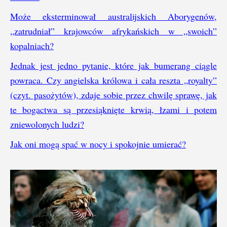
Może eksterminował australijskich Aborygenów,
„zatrudniał” krajowców afrykańskich w „swoich”
kopalniach?
Jednak jest jedno pytanie, które jak bumerang ciągle
powraca. Czy angielska królowa i cała reszta „royalty”
(czyt. pasożytów), zdaje sobie przez chwilę sprawę, jak
te bogactwa są przesiąknięte krwią, łzami i potem
zniewolonych ludzi?
Jak oni mogą spać w nocy i spokojnie umierać?