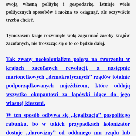
swoją własną politykę i gospodarkę. Istnieje wiele
politycznych sposobów i można to osiągnąć, ale oczywiście
trzeba chcieć.
Tymczasem kraje rozwinięte wolą zagarniać zasoby krajów
zacofanych, nie troszcząc się o to co będzie dalej.
Tak zwany neokolonializm polega na tworzeniu w
krajach zacofanych rewolucji, a następnie
marionetkowych „demokratycznych” rządów totalnie
podporządkowanych najeźdźcom, które oddają
wszystko okupantowi za łapówki idące do jego
własnej kieszeni.
W ten sposób odbywa się „legalizacja” pospolitego
rabunku, bo w takich przypadkach kolonizator
dostaje „darowizny” od oddanego mu rządu lub