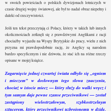
w swoich powieściach o polskich dywizjonach lotniczych w
czasie drugiej wojny światowej, ale był to nadal obraz niepełny i
daleki od rzeczywistości.
Jeśli ten tekst przeczytają ci Polacy, którzy w takich lub innych
okolicznościach zetknęli się z prawdziwymi Anglikami z racji
chociażby wyjazdu na Wyspy Brytyjskie do pracy, wielu z nich
przyzna mi prawdopodobnie rację, że Anglicy są narodem
bardzo specyficznym i nie dziwota, że stać ich na różne rzeczy
opisane w mojej książce.
Zagarnięcie jednej czwartej świata odbyło się „ogniem
i mieczem” w dosłownym tego słowa znaczeniu,
chociaż w istocie miecz — który służy do walki wręcz i
tym samym daje pewne szanse przeciwnikowi — został
zastąpiony wielostrzałowym, szybkostrzelnym
sztucerem, który przeciwnikowi uzbrojonemu w dzidę,