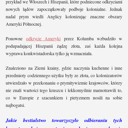
przykład we Włoszech i Hiszpanii, które podniecone odkryciami
nowych lądów zapoczątkowały podboje kolonialne. Jednak
nadal prym wiedli Anglicy kolonizując znaczne obszary
Ameryki Północnej.
Ponowne
odkrycie Ameryki
przez Kolumba wzbudziło w
podupadającej Hiszpanii żądzę złota, zaś każda kolejna
wyprawa konkwistadorska tylko ją wzmacniała.
Znaleziono na Ziemi krainy, gdzie naczynia kuchenne i inne
przedmioty codziennego użytku były ze złota, co kolonizatorów
utwierdzało w przekonaniu o prymitywizmie krajowców, którzy
nie znali wartości tego kruszcu i lekkomyślnie marnotrawili to,
co w Europie z szacunkiem i pietyzmem nosili na sobie
najbogatsi.
Jakie bestialstwo towarzyszyło odbieraniu tych