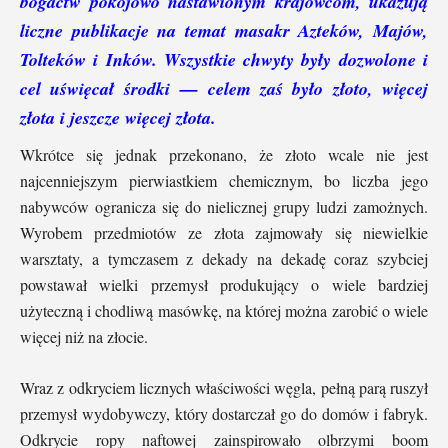
bogactw pokojowo nastawionym krajowcom, ukazują
liczne publikacje na temat masakr Azteków, Majów,
Tolteków i Inków. Wszystkie chwyty były dozwolone i
cel uświęcał środki — celem zaś było złoto, więcej
złota i jeszcze więcej złota.
Wkrótce się jednak przekonano, że złoto wcale nie jest
najcenniejszym pierwiastkiem chemicznym, bo liczba jego
nabywców ogranicza się do nielicznej grupy ludzi zamożnych.
Wyrobem przedmiotów ze złota zajmowały się niewielkie
warsztaty, a tymczasem z dekady na dekadę coraz szybciej
powstawał wielki przemysł produkujący o wiele bardziej
użyteczną i chodliwą masówkę, na której można zarobić o wiele
więcej niż na złocie.
Wraz z odkryciem licznych właściwości węgla, pełną parą ruszył
przemysł wydobywczy, który dostarczał go do domów i fabryk.
Odkrycie ropy naftowej zainspirowało olbrzymi boom