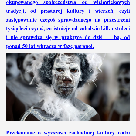
okupowanego społeczeństwa od wielowiekowych
tradycji, od prastarej kultury i wierzeń, czyli
zastępowanie czegoś sprawdzonego na przestrzeni
tysiącleci czymś, co istnieje od zaledwie kilku stuleci
i nie sprawdza się w praktyce do dziś — ba, od
ponad 50 lat wkracza w fazę paranoi.
Przekonanie o wyższości zachodniej kultury rodzi