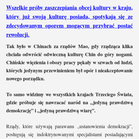
Wszelkie próby
zaszczepiania obcej kultury w kraju
,
który już swoją kulturę posiada, spotykają się ze
zdecydowanym oporem mogącym przybrać postać
rewolucji.
Tak było w Chinach za rządów Mao, gdy rządząca klika
chciała odwrócić odwieczną kulturę Chin do góry nogami.
Chińskie więzienia i obozy pracy pękały w szwach od ludzi,
których jedynym przewinieniem był opór i nieakceptowanie
nowego porządku.
To samo widzimy we wszystkich krajach Trzeciego Świata,
gdzie próbuje się nawracać naród na „jedyną prawdziwą
demokrację” i „jedyną prawdziwą wiarę”.
Rządy, które używają parawanu „ustanowienia demokracji”,
posługują się indoktrynowanymi specjalistami posiadającymi