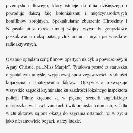
przemysłu naftowego, który istnieje do dnia dzisiejszego i
powoduje dalszą falę kolonializmu i międzynarodowych
konfliktów zbrojnych. Spektakularne zburzenie Hiroszimy i
Nagasaki oraz okres zimnej wojny, wywołały gorączkowe
poszukiwania i eksploatację złóż uranu i innych pierwiastków
radioaktywnych.
Ostatnio oglądam serię filmów opartych na cyklu powieściowym
Agaty Christie, pt. „Miss Marple”. Tytułowa postać to staruszka
o genialnym umyśle, wyjątkowej spostrzegawczości, zdolności
kojarzenia i analizowania faktów. Oczywiście rozwiązuje
wszystkie zagadki kryminalne ku zazdrości lokalnego inspektora
policji. Filmy kręcone są w pięknej scenerii angielskiego
miasteczka, w starych zamkach i wiktoriańskich domach, zaś dla
wielu aktorów są one okazją do zagrania ostatnich ról w życiu
jako niesamowicie bogaci, starzy ludzie.