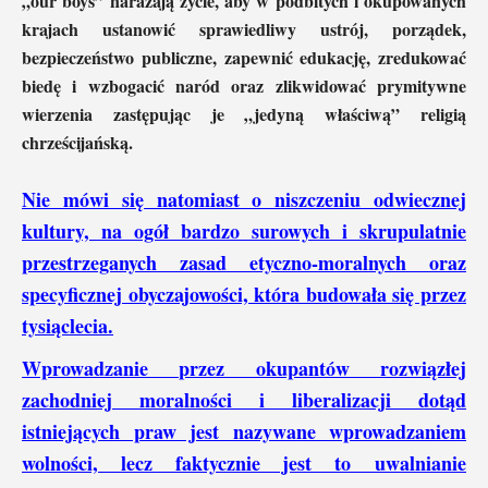
„our boys” narażają życie, aby w podbitych i okupowanych
krajach ustanowić sprawiedliwy ustrój, porządek,
bezpieczeństwo publiczne, zapewnić edukację, zredukować
biedę i wzbogacić naród oraz zlikwidować prymitywne
wierzenia zastępując je „jedyną właściwą” religią
chrześcijańską.
Nie mówi się natomiast o niszczeniu odwiecznej
kultury, na ogół bardzo surowych i skrupulatnie
przestrzeganych zasad etyczno-moralnych oraz
specyficznej obyczajowości, która budowała się przez
tysiąclecia.
Wprowadzanie przez okupantów rozwiązłej
zachodniej moralności i liberalizacji dotąd
istniejących praw jest nazywane wprowadzaniem
wolności, lecz faktycznie jest to uwalnianie