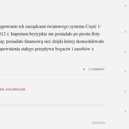
stępowanie ich zarządcami światowego systemu Część 1:
012 r. Imperium brytyjskie nie posiadało po prostu floty
ę; posiadało finansową sieć dzięki której skonsolidowało
zapewnienia stałego przepływu bogactw i zasobów z
1 COMMENT
KIE
,
KOLONIALIZM
15/06/2018