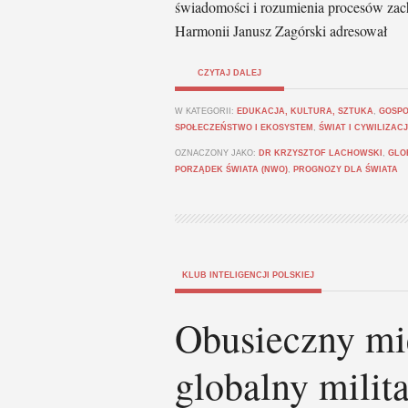
świadomości i rozumienia procesów zac
Harmonii Janusz Zagórski adresował
CZYTAJ DALEJ
W KATEGORII:
EDUKACJA, KULTURA, SZTUKA
,
GOSPO
SPOŁECZEŃSTWO I EKOSYSTEM
,
ŚWIAT I CYWILIZAC
OZNACZONY JAKO:
DR KRZYSZTOF LACHOWSKI
,
GLO
PORZĄDEK ŚWIATA (NWO)
,
PROGNOZY DLA ŚWIATA
KLUB INTELIGENCJI POLSKIEJ
Obusieczny mi
globalny milit