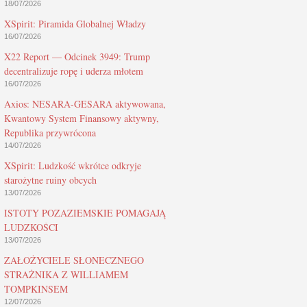
18/07/2026
XSpirit: Piramida Globalnej Władzy
16/07/2026
X22 Report — Odcinek 3949: Trump
decentralizuje ropę i uderza młotem
16/07/2026
Axios: NESARA-GESARA aktywowana,
Kwantowy System Finansowy aktywny,
Republika przywrócona
14/07/2026
XSpirit: Ludzkość wkrótce odkryje
starożytne ruiny obcych
13/07/2026
ISTOTY POZAZIEMSKIE POMAGAJĄ
LUDZKOŚCI
13/07/2026
ZAŁOŻYCIELE SŁONECZNEGO
STRAŻNIKA Z WILLIAMEM
TOMPKINSEM
12/07/2026