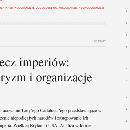
OLNIKAMI
,
KOLONIALIZM
,
LUDOBÓJSTWO
,
MISJONARZE
,
NEOKOLONIALIZM
18/12/2017
ecz imperiów:
aryzm i organizacje
pracowanie Tony’ego Cartalucci‘ego przedstawiające w
zenie niepodległych narodów i zastępowanie ich
peria: Wielkiej Brytanii i USA. Analiza w formie