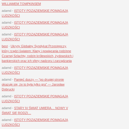
WILLIAMEM TOMPKINSEM
adamd
-
ISTOTY POZAZIEMSKIE POMAGAJĄ
LUDZKOŚCI
adamd
-
ISTOTY POZAZIEMSKIE POMAGAJĄ
LUDZKOŚCI
adamd
-
ISTOTY POZAZIEMSKIE POMAGAJĄ
LUDZKOŚCI
best
-
Ukryty Globalny Syndykat Przestępczy,
który rządzi światem: Klany i powiązania rodzinne
Czarnej Szlachty, rodzin królewskich, żydowskich i
bankierskich oraz ich sfery nadzoru i zarządzania
adamd
-
ISTOTY POZAZIEMSKIE POMAGAJĄ
LUDZKOŚCI
adamd
-
Pamięć duszy — “po drugiej stronie
okazuje się, że to była tylko gra” — Jarosław
Dobrucki
adamd
-
ISTOTY POZAZIEMSKIE POMAGAJĄ
LUDZKOŚCI
adamd
-
STARY IV ŚWIAT UMIERA… NOWY V
ŚWIAT SIĘ RODZI…
adamd
-
ISTOTY POZAZIEMSKIE POMAGAJĄ
LUDZKOŚCI