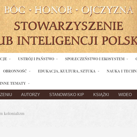
ACJE
USTRÓJ I PAŃSTWO
SPOŁECZEŃSTWO I EKOSYSTEM
OBRONNOŚĆ
EDUKACJA, KULTURA, SZTUKA
NAUKA I TECHN
INNE TEMATY
ZENIU
AUTORZY
STANOWISKO KIP
KSIĄŻKI
WIDEO
 kolonializm