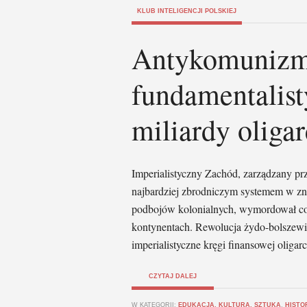
KLUB INTELIGENCJI POLSKIEJ
Antykomunizm 
fundamentalist
miliardy oliga
Imperialistyczny Zachód, zarządzany prz
najbardziej zbrodniczym systemem w znan
podbojów kolonialnych, wymordował co 
kontynentach. Rewolucja żydo-bolszewi
imperialistyczne kręgi finansowej oligar
CZYTAJ DALEJ
W KATEGORII:
EDUKACJA, KULTURA, SZTUKA
,
HISTO