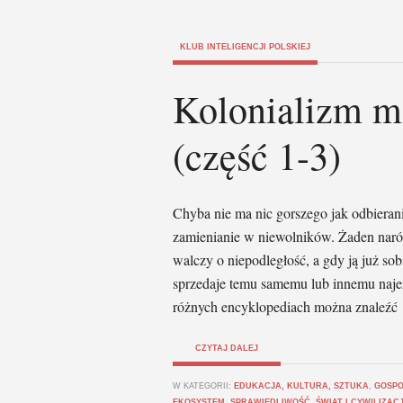
KLUB INTELIGENCJI POLSKIEJ
Kolonializm m
(część 1-3)
Chyba nie ma nic gorszego jak odbierani
zamienianie w niewolników. Żaden naród
walczy o niepodległość, a gdy ją już so
sprzedaje temu samemu lub innemu naj
różnych encyklopediach można znaleźć
CZYTAJ DALEJ
W KATEGORII:
EDUKACJA, KULTURA, SZTUKA
,
GOSPO
EKOSYSTEM
,
SPRAWIEDLIWOŚĆ
,
ŚWIAT I CYWILIZAC