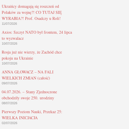
Ukraińcy domagają się roszczeń od
Polaków za wojnę?! CO TUTAJ SIĘ
WYRABIA?! Prof. Osadczy u Roli!
11/07/2026
Axios: Szczyt NATO był frontem, 24 lipca
to wyzwalacz
10/07/2026
Rosja już nie wierzy, że Zachód chce
pokoju na Ukrainie
10/07/2026
ANNA GŁOWACZ – NA FALI
WIELKICH ZMIAN (całość)
09/07/2026
04.07.2026. – Stany Zjednoczone
obchodziły swoje 250. urodziny
08/07/2026
Pierwszy Poziom Nauki, Przekaz 25:
WIELKA INICJACJA
02/07/2026