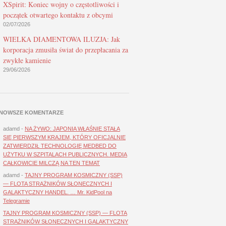
XSpirit: Koniec wojny o częstotliwości i
początek otwartego kontaktu z obcymi
02/07/2026
WIELKA DIAMENTOWA ILUZJA: Jak
korporacja zmusiła świat do przepłacania za
zwykłe kamienie
29/06/2026
NOWSZE KOMENTARZE
adamd
-
NA ŻYWO: JAPONIA WŁAŚNIE STAŁA
SIĘ PIERWSZYM KRAJEM, KTÓRY OFICJALNIE
ZATWIERDZIŁ TECHNOLOGIĘ MEDBED DO
UŻYTKU W SZPITALACH PUBLICZNYCH. MEDIA
CAŁKOWICIE MILCZĄ NA TEN TEMAT
adamd
-
TAJNY PROGRAM KOSMICZNY (SSP)
— FLOTA STRAŻNIKÓW SŁONECZNYCH I
GALAKTYCZNY HANDEL. … Mr. KidPool na
Telegramie
TAJNY PROGRAM KOSMICZNY (SSP) — FLOTA
STRAŻNIKÓW SŁONECZNYCH I GALAKTYCZNY