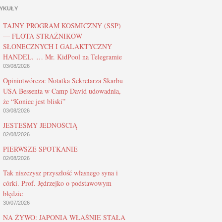
YKUŁY
TAJNY PROGRAM KOSMICZNY (SSP)
— FLOTA STRAŻNIKÓW
SŁONECZNYCH I GALAKTYCZNY
HANDEL. … Mr. KidPool na Telegramie
03/08/2026
Opiniotwórcza: Notatka Sekretarza Skarbu
USA Bessenta w Camp David udowadnia,
że “Koniec jest bliski”
03/08/2026
JESTEŚMY JEDNOŚCIĄ
02/08/2026
PIERWSZE SPOTKANIE
02/08/2026
Tak niszczysz przyszłość własnego syna i
córki. Prof. Jędrzejko o podstawowym
błędzie
30/07/2026
NA ŻYWO: JAPONIA WŁAŚNIE STAŁA