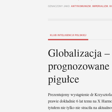
OZNACZONY JAKO:
ANTYKOMUNIZM
,
IMPERIALIZM
,
K
KLUB INTELIGENCJI POLSKIEJ
Globalizacja –
prognozowane 
pigułce
Prezentujemy wystąpienie dr Krzysztofa
prawie dokładnie 6 lat temu na X Har
tytułem nie tylko nie straciła na aktualn