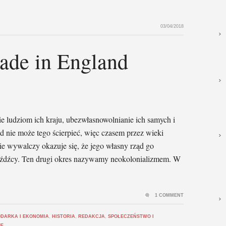
03/04/2018
ade in England
e ludziom ich kraju, ubezwłasnowolnianie ich samych i
 nie może tego ścierpieć, więc czasem przez wieki
bie wywalczy okazuje się, że jego własny rząd go
eźdźcy. Ten drugi okres nazywamy neokolonializmem. W
1 COMMENT
DARKA I EKONOMIA
,
HISTORIA
,
REDAKCJA
,
SPOŁECZEŃSTWO I
JE