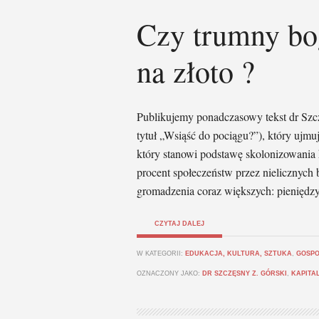
Czy trumny bo
na złoto ?
Publikujemy ponadczasowy tekst dr Szcz
tytuł „Wsiąść do pociągu?”), który ujm
który stanowi podstawę skolonizowania 
procent społeczeństw przez nielicznych
gromadzenia coraz większych: pieniędzy
CZYTAJ DALEJ
W KATEGORII:
EDUKACJA, KULTURA, SZTUKA
,
GOSPO
OZNACZONY JAKO:
DR SZCZĘSNY Z. GÓRSKI
,
KAPITA