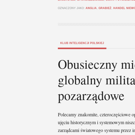
OZNACZONY JAKO:
ANGLIA
,
GRABIEŻ
,
HANDEL NIEW
KLUB INTELIGENCJI POLSKIEJ
Obusieczny mi
globalny milit
pozarządowe
Polecamy znakomite, czteroczęściowe o
ujęciu historycznym i systemowym niszc
zarządcami światowego systemu przez im