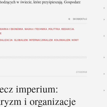
hodzących w świecie, które przyśpieszają. Gospodarz
SKOMENTUJ
DARKA I EKONOMIA
,
NAUKA I TECHNIKA
,
POLITYKA
,
REDAKCJA
,
JE
BALIZACJA
,
GLOBALIZM
,
INTERNACJONALIZM
,
KOLONIALIZM
,
NOWY
17/10/2018
ecz imperium:
aryzm i organizacje