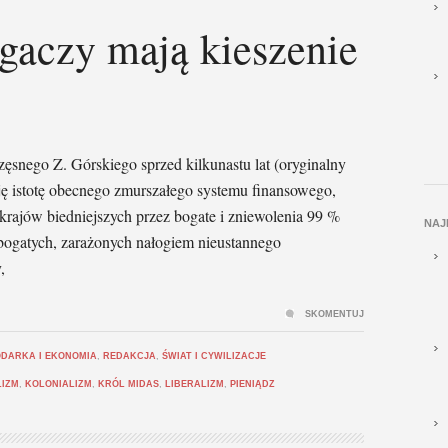
gaczy mają kieszenie
ęsnego Z. Górskiego sprzed kilkunastu lat (oryginalny
uję istotę obecnego zmurszałego systemu finansowego,
krajów biedniejszych przez bogate i zniewolenia 99 %
NAJ
 bogatych, zarażonych nałogiem nieustannego
,
SKOMENTUJ
DARKA I EKONOMIA
,
REDAKCJA
,
ŚWIAT I CYWILIZACJE
LIZM
,
KOLONIALIZM
,
KRÓL MIDAS
,
LIBERALIZM
,
PIENIĄDZ