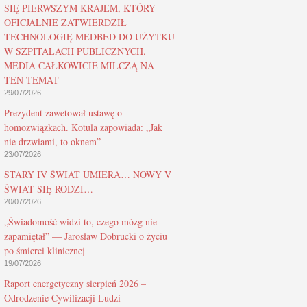
SIĘ PIERWSZYM KRAJEM, KTÓRY
OFICJALNIE ZATWIERDZIŁ
TECHNOLOGIĘ MEDBED DO UŻYTKU
W SZPITALACH PUBLICZNYCH.
MEDIA CAŁKOWICIE MILCZĄ NA
TEN TEMAT
29/07/2026
Prezydent zawetował ustawę o
homozwiązkach. Kotula zapowiada: „Jak
nie drzwiami, to oknem”
23/07/2026
STARY IV ŚWIAT UMIERA… NOWY V
ŚWIAT SIĘ RODZI…
20/07/2026
„Świadomość widzi to, czego mózg nie
zapamiętał” — Jarosław Dobrucki o życiu
po śmierci klinicznej
19/07/2026
Raport energetyczny sierpień 2026 –
Odrodzenie Cywilizacji Ludzi