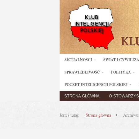
AKTUALNOŚCI
ŚWIAT I CYWILIZ
SPRAWIEDLIWOŚĆ
POLITYKA
POCZET INTELIGENCJI POLSKIEJ
STRONA GŁÓWNA
O STOWARZYS
Jesteś tutaj:
Strona główna
Archiwum