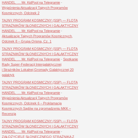
HANDEL. … Mr. KidPool na Telegramie
-
Wyjaśnienia Aktualizacji Tajnych Programów
Kosmicznych, Odcinek 2
TAJNY PROGRAM KOSMICZNY (SSP) — FLOTA
STRAŻNIKÓW SŁONECZNYCH I GALAKTYCZNY
HANDEL. … Mr. KidPool na Telegramie
-
Aktualizacje Tajnych Programów Kosmicznych,
Odcinek 8 – Grupa Oriona, Cz. 1
TAJNY PROGRAM KOSMICZNY (SSP) — FLOTA
STRAŻNIKÓW SŁONECZNYCH I GALAKTYCZNY
HANDEL. … Mr. KidPool na Telegramie
-
Spotkanie
Rady Super-Federacji Intergalaktycznej
i Strażników Lokalnej Gromady Galaktycznej 20
galaktyk
TAJNY PROGRAM KOSMICZNY (SSP) — FLOTA
STRAŻNIKÓW SŁONECZNYCH I GALAKTYCZNY
HANDEL. … Mr. KidPool na Telegramie
-
Wyjaśnienia Aktualizacji Tajnych Programów
Kosmicznych, Odcinek 6 – Proklamacja
Kosmicznych Sądów na zgromadzeniu MKK –
Recenzja
TAJNY PROGRAM KOSMICZNY (SSP) — FLOTA
STRAŻNIKÓW SŁONECZNYCH I GALAKTYCZNY
HANDEL. … Mr. KidPool na Telegramie
-
ZAŁOŻYCIELE SŁONECZNEGO STRAŻNIKA Z