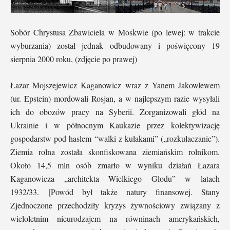
Sobór Chrystusa Zbawiciela w Moskwie (po lewej: w trakcie
wyburzania) został jednak odbudowany i poświęcony 19
sierpnia 2000 roku, (zdjęcie po prawej)
Łazar Mojszejewicz Kaganowicz wraz z Yanem Jakowlewem
(ur. Epstein) mordowali Rosjan, a w najlepszym razie wysyłali
ich do obozów pracy na Syberii. Zorganizowali głód na
Ukrainie i w północnym Kaukazie przez kolektywizację
gospodarstw pod hasłem “walki z kułakami” („rozkułaczanie”).
Ziemia rolna została skonfiskowana ziemiańskim rolnikom.
Około 14,5 mln osób zmarło w wyniku działań Łazara
Kaganowicza „architekta Wielkiego Głodu” w latach
1932/33. [Powód był także natury finansowej. Stany
Zjednoczone przechodziły kryzys żywnościowy związany z
wieloletnim nieurodzajem na równinach amerykańskich,