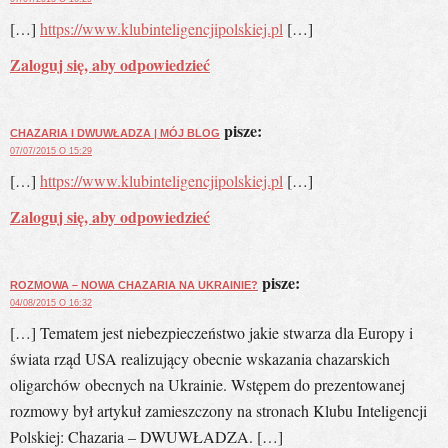
[…]
https://www.klubinteligencjipolskiej.pl
[…]
Zaloguj się, aby odpowiedzieć
pisze:
CHAZARIA I DWUWŁADZA | MÓJ BLOG
07/07/2015 O 15:29
[…]
https://www.klubinteligencjipolskiej.pl
[…]
Zaloguj się, aby odpowiedzieć
pisze:
ROZMOWA – NOWA CHAZARIA NA UKRAINIE?
04/08/2015 O 16:32
[…] Tematem jest niebezpieczeństwo jakie stwarza dla Europy i
świata rząd USA realizujący obecnie wskazania chazarskich
oligarchów obecnych na Ukrainie. Wstępem do prezentowanej
rozmowy był artykuł zamieszczony na stronach Klubu Inteligencji
Polskiej: Chazaria – DWUWŁADZA. […]