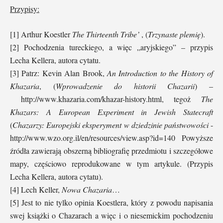
Przypisy:
[1] Arthur Koestler
The Thirteenth Tribe’
, (
Trzynaste plemię
).
[2] Pochodzenia tureckiego, a więc „aryjskiego” – przypis
Lecha Kellera, autora cytatu.
[3] Patrz: Kevin Alan Brook,
An Introduction to the History of
Khazaria
, (
Wprowadzenie do historii Chazarii
) –
http://www.khazaria.com/khazar-history.html, tegoż
The
Khazars: A European Experiment in Jewish Statecraft
(
Chazarzy: Europejski eksperyment w dziedzinie państwowości
-
http://www.wzo.org.il/en/resources/view.asp?id=140 Powyższe
źródła zawierają obszerną bibliografię przedmiotu i szczegółowe
mapy, częściowo reprodukowane w tym artykule. (Przypis
Lecha Kellera, autora cytatu).
[4] Lech Keller,
Nowa Chazaria
…
[5] Jest to nie tylko opinia Koestlera, który z powodu napisania
swej książki o Chazarach a więc i o niesemickim pochodzeniu