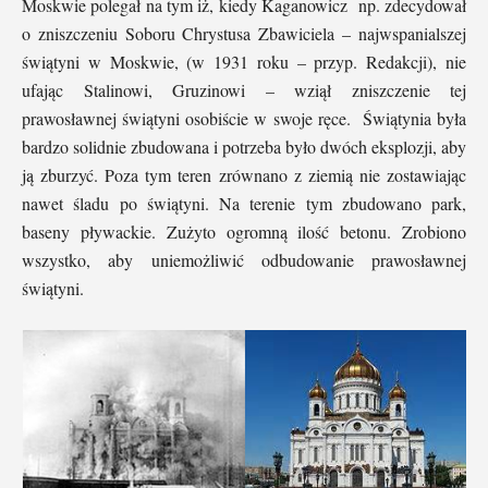
Moskwie polegał na tym iż, kiedy Kaganowicz np. zdecydował
o zniszczeniu Soboru Chrystusa Zbawiciela – najwspanialszej
świątyni w Moskwie, (w 1931 roku – przyp. Redakcji), nie
ufając Stalinowi, Gruzinowi – wziął zniszczenie tej
prawosławnej świątyni osobiście w swoje ręce. Świątynia była
bardzo solidnie zbudowana i potrzeba było dwóch eksplozji, aby
ją zburzyć. Poza tym teren zrównano z ziemią nie zostawiając
nawet śladu po świątyni. Na terenie tym zbudowano park,
baseny pływackie. Zużyto ogromną ilość betonu. Zrobiono
wszystko, aby uniemożliwić odbudowanie prawosławnej
świątyni.