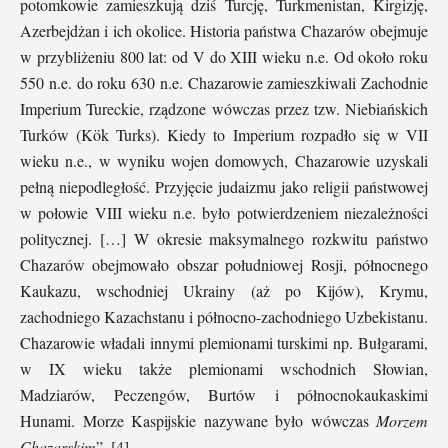
potomkowie zamieszkują dziś Turcję, Turkmenistan, Kirgizję,
Azerbejdżan i ich okolice. Historia państwa Chazarów obejmuje
w przybliżeniu 800 lat: od V do XIII wieku n.e. Od około roku
550 n.e. do roku 630 n.e. Chazarowie zamieszkiwali Zachodnie
Imperium Tureckie, rządzone wówczas przez tzw. Niebiańskich
Turków (Kök Turks). Kiedy to Imperium rozpadło się w VII
wieku n.e., w wyniku wojen domowych, Chazarowie uzyskali
pełną niepodległość. Przyjęcie judaizmu jako religii państwowej
w połowie VIII wieku n.e. było potwierdzeniem niezależności
politycznej. […] W okresie maksymalnego rozkwitu państwo
Chazarów obejmowało obszar południowej Rosji, północnego
Kaukazu, wschodniej Ukrainy (aż po Kijów), Krymu,
zachodniego Kazachstanu i północno-zachodniego Uzbekistanu.
Chazarowie władali innymi plemionami turskimi np. Bułgarami,
w IX wieku także plemionami wschodnich Słowian,
Madziarów, Peczengów, Burtów i północnokaukaskimi
Hunami. Morze Kaspijskie nazywane było wówczas
Morzem
Chazarskim
”. [4]