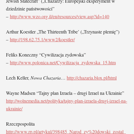
Jewish Statecraft” („Chazarzy: Europejski eksperyment w
dziedzinie państwowości”
–
http://www.wzo.org.il/en/resources/view.asp?id=140
Arthur Koestler „The Thirteenth Tribe’ („Trzynaste plemię”)
–
http://198.62.75.1/www2/koestler/
Feliks Koneczny “Cywilizacja zydowska”
–
http://www.polonica.net/Cywilizacja_zydowska_15.htm
Lech Keller,
Nowa Chazaria
…
http://chazaria.blox.pl/html
Wayne Madsen “Tajny plan Izraela – drugi Izrael na Ukrainie”
http://wolnemedia.net/polityka/tajny-plan-izraela-drugi-izrael-na-
ukrainie/
Rzeczpospolita
http://www.rp.pl/artykul/398485_Narod_zy%20dowski_zostal_