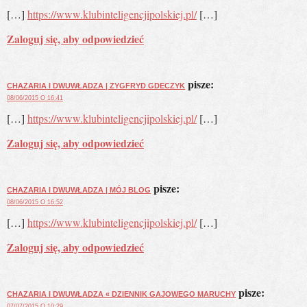
[…]
https://www.klubinteligencjipolskiej.pl/
[…]
Zaloguj się, aby odpowiedzieć
pisze:
CHAZARIA I DWUWŁADZA | ZYGFRYD GDECZYK
08/06/2015 O 16:41
[…]
https://www.klubinteligencjipolskiej.pl/
[…]
Zaloguj się, aby odpowiedzieć
pisze:
CHAZARIA I DWUWŁADZA | MÓJ BLOG
08/06/2015 O 16:52
[…]
https://www.klubinteligencjipolskiej.pl/
[…]
Zaloguj się, aby odpowiedzieć
pisze:
CHAZARIA I DWUWŁADZA « DZIENNIK GAJOWEGO MARUCHY
07/07/2015 O 10:29