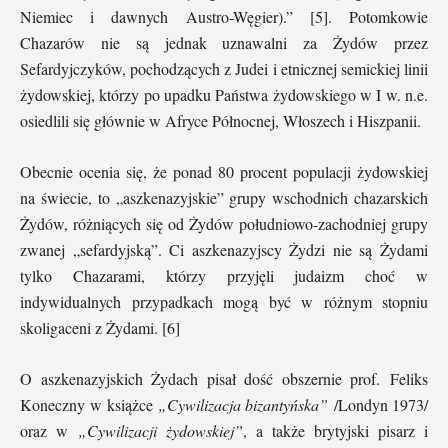
Niemiec i dawnych Austro-Węgier).” [5]. Potomkowie
Chazarów nie są jednak uznawalni za Żydów przez
Sefardyjczyków, pochodzących z Judei i etnicznej semickiej linii
żydowskiej, którzy po upadku Państwa żydowskiego w I w. n.e.
osiedlili się głównie w Afryce Północnej, Włoszech i Hiszpanii.
Obecnie ocenia się, że ponad 80 procent populacji żydowskiej
na świecie, to „aszkenazyjskie” grupy wschodnich chazarskich
Żydów, różniących się od Żydów południowo-zachodniej grupy
zwanej „sefardyjską”. Ci aszkenazyjscy Żydzi nie są Żydami
tylko Chazarami, którzy przyjęli judaizm choć w
indywidualnych przypadkach mogą być w różnym stopniu
skoligaceni z Żydami. [6]
O aszkenazyjskich Żydach pisał dość obszernie prof. Feliks
Koneczny w książce
„Cywilizacja bizantyńska”
/Londyn 1973/
oraz w
„Cywilizacji żydowskiej”
, a także brytyjski pisarz i