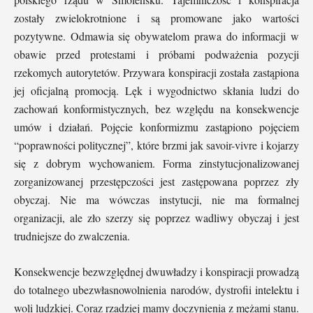
zostały zwielokrotnione i są promowane jako wartości
pozytywne. Odmawia się obywatelom prawa do informacji w
obawie przed protestami i próbami podważenia pozycji
rzekomych autorytetów. Przywara konspiracji została zastąpiona
jej oficjalną promocją. Lęk i wygodnictwo skłania ludzi do
zachowań konformistycznych, bez względu na konsekwencje
umów i działań. Pojęcie konformizmu zastąpiono pojęciem
“poprawności politycznej”, które brzmi jak savoir-vivre i kojarzy
się z dobrym wychowaniem. Forma zinstytucjonalizowanej
zorganizowanej przestępczości jest zastępowana poprzez zły
obyczaj. Nie ma wówczas instytucji, nie ma formalnej
organizacji, ale zło szerzy się poprzez wadliwy obyczaj i jest
trudniejsze do zwalczenia.
Konsekwencje bezwzględnej dwuwładzy i konspiracji prowadzą
do totalnego ubezwłasnowolnienia narodów, dystrofii intelektu i
woli ludzkiej. Coraz rzadziej mamy doczynienia z mężami stanu.