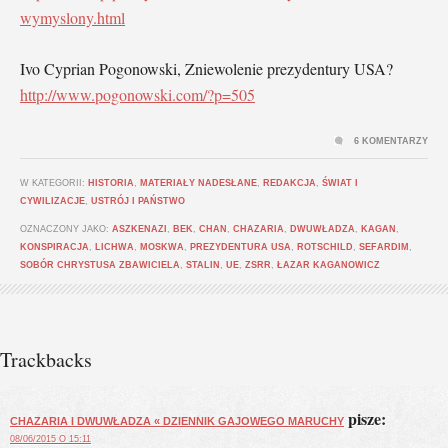
wymyslony.html
Ivo Cyprian Pogonowski, Zniewolenie prezydentury USA?
http://www.pogonowski.com/?p=505
6 KOMENTARZY
W KATEGORII:
HISTORIA
,
MATERIAŁY NADESŁANE
,
REDAKCJA
,
ŚWIAT I
CYWILIZACJE
,
USTRÓJ I PAŃSTWO
OZNACZONY JAKO:
ASZKENAZI
,
BEK
,
CHAN
,
CHAZARIA
,
DWUWŁADZA
,
KAGAN
,
KONSPIRACJA
,
LICHWA
,
MOSKWA
,
PREZYDENTURA USA
,
ROTSCHILD
,
SEFARDIM
,
SOBÓR CHRYSTUSA ZBAWICIELA
,
STALIN
,
UE
,
ZSRR
,
ŁAZAR KAGANOWICZ
Trackbacks
pisze:
CHAZARIA I DWUWŁADZA « DZIENNIK GAJOWEGO MARUCHY
08/06/2015 O 15:11