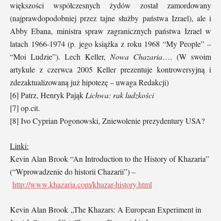
większości współczesnych żydów został zamordowany
(najprawdopodobniej przez tajne służby państwa Izrael), ale i
Abby Ebana, ministra spraw zagranicznych państwa Izrael w
latach 1966-1974 (p. jego książka z roku 1968 “My People” –
“Moi Ludzie”). Lech Keller,
Nowa Chazaria
…. (W swoim
artykule z czerwca 2005 Keller prezentuje kontrowersyjną i
zdezaktualizowaną już hipotezę – uwaga Redakcji)
[6] Patrz, Henryk Pająk
Lichwa: rak ludzkości
[7] op.cit.
[8] Ivo Cyprian Pogonowski, Zniewolenie prezydentury USA?
Linki:
Kevin Alan Brook “An Introduction to the History of Khazaria”
(“Wprowadzenie do historii Chazarii”) –
http://www.khazaria.com/khazar-history.html
Kevin Alan Brook „The Khazars: A European Experiment in