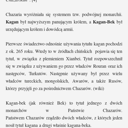
Chazaria wyróżniała się systemem tzw. podwójnej monarchii.
Kagan
Kagan-Bek
był najwyższym panującym królem, a
był
urzędującym królem i dowódcą armii.
Pierwsze świadectwo odnośnie używania tytułu kagan pochodzi
z ok. 265 roku. Wtedy to w źródłach chińskich pojawia się ten
tytuł, w związku z plemieniem Xianbei. Tytuł rozpowszechnił
się w związku z używaniem go przez władców Rouran oraz ich
następców, Turkutów. Następnie używany był przez wielu
władców tureckich, mongolskich, Awarów, a także Rusów,
którzy przyjęli go za pośrednictwem Chazarów. (wiki)
Kagan-bek (jak również Bek) to tytuł jednego z dwóch
monarchów w Państwie Chazarów.
Państwem Chazarów rządziło dwóch władców, z których jeden
nosił tytuł kagana a drugi właśnie kagana-beka.