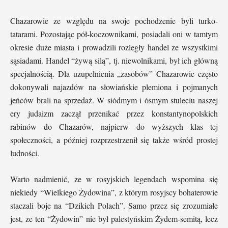
Chazarowie ze względu na swoje pochodzenie byli turko-
tatarami. Pozostając pół-koczownikami, posiadali oni w tamtym
okresie duże miasta i prowadzili rozległy handel ze wszystkimi
sąsiadami. Handel “żywą silą”, tj. niewolnikami, był ich główną
specjalnością. Dla uzupełnienia „zasobów” Chazarowie często
dokonywali najazdów na słowiańskie plemiona i pojmanych
jeńców brali na sprzedaż. W siódmym i ósmym stuleciu naszej
ery judaizm zaczął przenikać przez konstantynopolskich
rabinów do Chazarów, najpierw do wyższych klas tej
społeczności, a później rozprzestrzenił się także wśród prostej
ludności.
Warto nadmienić, ze w rosyjskich legendach wspomina się
niekiedy “Wielkiego Żydowina”, z którym rosyjscy bohaterowie
staczali boje na “Dzikich Polach”. Samo przez się zrozumiałe
jest, ze ten “Żydowin” nie był palestyńskim Żydem-semitą, lecz