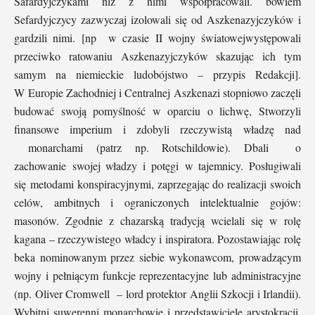
Safardyjczykami niż z nimi współpracowali. bowiem
Sefardyjczycy zazwyczaj izolowali się od Aszkenazyjczyków i
gardzili nimi. [np w czasie II wojny światowejwystępowali
przeciwko ratowaniu Aszkenazyjczyków skazując ich tym
samym na niemieckie ludobójstwo – przypis Redakcji].
W Europie Zachodniej i Centralnej Aszkenazi stopniowo zaczęli
budować swoją pomyślność w oparciu o lichwę, Stworzyli
finansowe imperium i zdobyli rzeczywistą władzę nad
monarchami (patrz np. Rotschildowie). Dbali o
zachowanie swojej władzy i potęgi w tajemnicy. Posługiwali
się metodami konspiracyjnymi, zaprzegając do realizacji swoich
celów, ambitnych i ograniczonych intelektualnie gojów:
masonów. Zgodnie z chazarską tradycją wcielali się w rolę
kagana – rzeczywistego władcy i inspiratora. Pozostawiając rolę
beka nominowanym przez siebie wykonawcom, prowadzącym
wojny i pełniącym funkcje reprezentacyjne lub administracyjne
(np. Oliver Cromwell – lord protektor Anglii Szkocji i Irlandii).
Wybitni suwerenni monarchowie i przedstawiciele arystokracji,