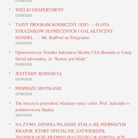
07/08/2026
WIELKI EKSPERYMENT
07/08/2026
TAJNY PROGRAM KOSMICZNY (SSP) — FLOTA
STRAŻNIKÓW SŁONECZNYCH I GALAKTYCZNY
HANDEL. … Mr. KidPool na Telegramie
03/08/2026
Opiniotwórcza: Notatka Sekretarza Skarbu USA Bessenta w Camp
David udowadnia, że “Koniec jest bliski”
03/08/2026
JESTEŚMY JEDNOŚCIĄ
02/08/2026
PIERWSZE SPOTKANIE
02/08/2026
Tak niszczysz przyszłość własnego syna i córki. Prof. Jędrzejko o
podstawowym błędzie
30/07/2026
NA ŻYWO: JAPONIA WŁAŚNIE STAŁA SIĘ PIERWSZYM
KRAJEM, KTÓRY OFICJALNIE ZATWIERDZIŁ
TECHNOLOGIĘ MEDBED DO UŻYTKU W SZPITALACH