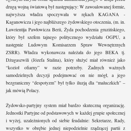
drugą wojną światową był następujący: W zawoalowanej formie,
najwyższa władza spoczywała w rękach KAGANA -
Kaganowicza i jego najbliższego żydowskiego otoczenia, (m. in.
Ławrientija Pawłowicza Berii, Żyda pochodzenia gruzińskiego,
który był szefem tajnego politycznego wydziału OGPU, a
następnie Ludowym Komisarzem Spraw Wewnętrznych
ZSRR). Władza wykonawcza należała do jego BEKA tj.
Dżugaszwili (Józefa Stalina), który służyć miał również jako
“kozioł ofiarny” w razie potrzeby. Żadnych ważnych
samodzielnych decyzji podejmować on nie mógł, a jego
bezgraniczny “despotyzm” był tylko iluzją dla “maluczkich” –
jak mówią Polacy.
Żydowsko-partyjny system miał bardzo skuteczną organizację.
Jednostki Partyjne od podstawowych w każdej grupie społecznej
i wyżej, uzależnionych od siebie feudalnie: Sekretarze, Rady,
wszystko w obrębie jednej niepodzielnie rządzącej partii z