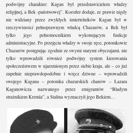
podwójny charakter: Kagan był przedstawicielem władzy
religijnej, a Bek -państwowej”. Koestler dodaje, ze prawie nigdy
nie widziany przez zwykłych śmiertelników Kagan był w
rzeczywistości pełnoprawnym władcą Chazarów, a Bek był
tylko jego pełnomocnikiem wykonującym funkcje
administracyjne. Po przejęciu władzy w swoje ręce, potomkowie
Chazarów postępując zgodnie ze swymi starymi obyczajami, nie
tylko wprowadzili również podwójny system kierowania
społeczeństwem w ujarzmionym przez siebie kraju, ale – co już
zupełnie nieprawdopodobne i wręcz dziwne – wprowadzili
swojego Kagana – potomka chazarskich chanów – Łazara
Kaganowicza nazwanego przez emigrantów “Bladym
strażnikiem Kremla”, a Stalina wyznaczyli jego Bekiem…