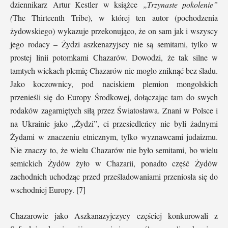
dziennikarz Artur Kestler w książce
„Trzynaste pokolenie”
(
The Thirteenth Tribe), w której ten autor (pochodzenia
żydowskiego) wykazuje przekonująco, że on sam jak i wszyscy
jego rodacy – Żydzi aszkenazyjscy nie są semitami, tylko w
prostej linii potomkami Chazarów. Dowodzi, że tak silne w
tamtych wiekach plemię Chazarów nie mogło zniknąć bez śladu.
Jako koczownicy, pod naciskiem plemion mongolskich
przenieśli się do Europy Środkowej, dołączając tam do swych
rodaków zagarniętych siłą przez Światosława. Znani w Polsce i
na Ukrainie jako „Żydzi”, ci przesiedleńcy nie byli żadnymi
Żydami w znaczeniu etnicznym, tylko wyznawcami judaizmu.
Nie znaczy to, że wielu Chazarów nie było semitami, bo wielu
semickich Żydów żyło w Chazarii, ponadto część Żydów
zachodnich uchodząc przed prześladowaniami przeniosła się do
wschodniej Europy. [7]
Chazarowie jako Aszkanazyjczycy częściej konkurowali z