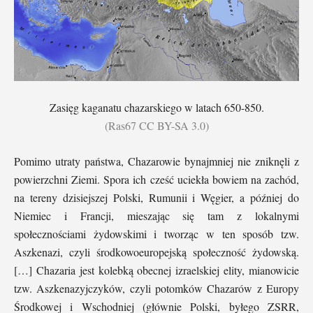
Zasięg kaganatu chazarskiego w latach 650-850.
(Ras67 CC BY-SA 3.0)
Pomimo utraty państwa, Chazarowie bynajmniej nie zniknęli z
powierzchni Ziemi. Spora ich cześć uciekła bowiem na zachód,
na tereny dzisiejszej Polski, Rumunii i Węgier, a później do
Niemiec i Francji, mieszając się tam z lokalnymi
społecznościami żydowskimi i tworząc w ten sposób tzw.
Aszkenazi, czyli środkowoeuropejską społeczność żydowską.
[…] Chazaria jest kolebką obecnej izraelskiej elity, mianowicie
tzw. Aszkenazyjczyków, czyli potomków Chazarów z Europy
Środkowej i Wschodniej (głównie Polski, byłego ZSRR,