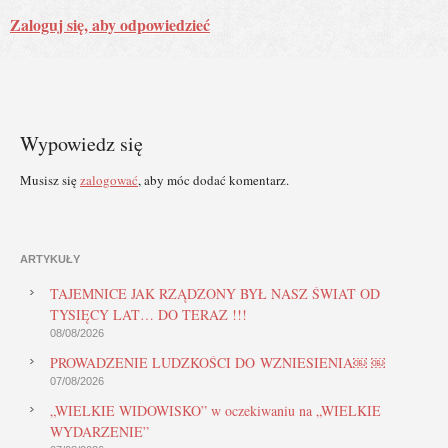
Zaloguj się, aby odpowiedzieć
Wypowiedz się
Musisz się
zalogować
, aby móc dodać komentarz.
ARTYKUŁY
TAJEMNICE JAK RZĄDZONY BYŁ NASZ ŚWIAT OD
TYSIĘCY LAT… DO TERAZ !!!
08/08/2026
PROWADZENIE LUDZKOŚCI DO WZNIESIENIA￼ ￼
07/08/2026
„WIELKIE WIDOWISKO” w oczekiwaniu na „WIELKIE
WYDARZENIE”