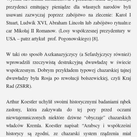
prezydenci emitujący pieniądze dla własnych narodów byli
usuwani zazwyczaj poprzez zabójstwo na zlecenie: Karol I
Stuart, Ludwik XVI, Abraham Lincoln lub zabójstwo rytualn:e
car Mikołaj II Romanow. (Losy współczesnej prezydentury w
USA – patrz artykuł prof. Pogonowskiego) [8].
W taki oto sposób Aszkanazyjczycy (a Sefardyjczycy również)
wprowadzili rzeczywistą destrukcyjną dwuwładzę w świecie
współczesnym. Dobrym przykładem typowej chazarskiej tajnej
dwuwładzy była Rosja po rewolucji bolszewickiej, czyli Kraj
Rad (ZSRR).
Arthur Koestler uchylił swoimi historycznymi badaniami rąbek
zasłony, która zakrywała do tej pory przed oczami
niewtajemniczonych niektóre dziwne “obyczaje” chazarskich
władców Kremla. Koestler napisał: “Arabscy i współcześni
historycy są zgodni, ze chazarski system rządzenia miał