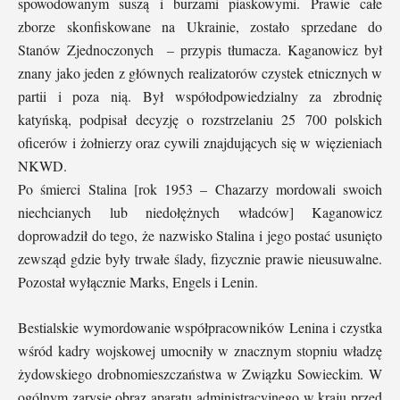
spowodowanym suszą i burzami piaskowymi. Prawie całe
zborze skonfiskowane na Ukrainie, zostało sprzedane do
Stanów Zjednoczonych – przypis tłumacza. Kaganowicz był
znany jako jeden z głównych realizatorów czystek etnicznych w
partii i poza nią. Był współodpowiedzialny za zbrodnię
katyńską, podpisał decyzję o rozstrzelaniu 25 700 polskich
oficerów i żołnierzy oraz cywili znajdujących się w więzieniach
NKWD.
Po śmierci Stalina [rok 1953 – Chazarzy mordowali swoich
niechcianych lub niedołężnych władców] Kaganowicz
doprowadził do tego, że nazwisko Stalina i jego postać usunięto
zewsząd gdzie były trwałe ślady, fizycznie prawie nieusuwalne.
Pozostał wyłącznie Marks, Engels i Lenin.
Bestialskie wymordowanie współpracowników Lenina i czystka
wśród kadry wojskowej umocniły w znacznym stopniu władzę
żydowskiego drobnomieszczaństwa w Związku Sowieckim. W
ogólnym zarysie obraz aparatu administracyjnego w kraju przed