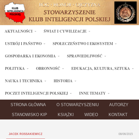
AKTUALNOŚCI
ŚWIAT I CYWILIZACJE
USTRÓJ I PAŃSTWO
SPOŁECZEŃSTWO I EKOSYSTEM
GOSPODARKA I EKONOMIA
SPRAWIEDLIWOŚĆ
POLITYKA
OBRONNOŚĆ
EDUKACJA, KULTURA, SZTUKA
NAUKA I TECHNIKA
HISTORIA
POCZET INTELIGENCJI POLSKIEJ
INNE TEMATY
STRONA GŁÓWNA
O STOWARZYSZENIU
AUTORZY
STANOWISKO KIP
KSIĄŻKI
WIDEO
KONTAKT
JACEK ROSSAKIEWICZ
08/06/2015