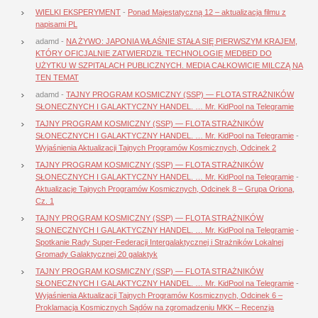
WIELKI EKSPERYMENT
-
Ponad Majestatyczną 12 – aktualizacja filmu z
napisami PL
adamd
-
NA ŻYWO: JAPONIA WŁAŚNIE STAŁA SIĘ PIERWSZYM KRAJEM,
KTÓRY OFICJALNIE ZATWIERDZIŁ TECHNOLOGIĘ MEDBED DO
UŻYTKU W SZPITALACH PUBLICZNYCH. MEDIA CAŁKOWICIE MILCZĄ NA
TEN TEMAT
adamd
-
TAJNY PROGRAM KOSMICZNY (SSP) — FLOTA STRAŻNIKÓW
SŁONECZNYCH I GALAKTYCZNY HANDEL. … Mr. KidPool na Telegramie
TAJNY PROGRAM KOSMICZNY (SSP) — FLOTA STRAŻNIKÓW
SŁONECZNYCH I GALAKTYCZNY HANDEL. … Mr. KidPool na Telegramie
-
Wyjaśnienia Aktualizacji Tajnych Programów Kosmicznych, Odcinek 2
TAJNY PROGRAM KOSMICZNY (SSP) — FLOTA STRAŻNIKÓW
SŁONECZNYCH I GALAKTYCZNY HANDEL. … Mr. KidPool na Telegramie
-
Aktualizacje Tajnych Programów Kosmicznych, Odcinek 8 – Grupa Oriona,
Cz. 1
TAJNY PROGRAM KOSMICZNY (SSP) — FLOTA STRAŻNIKÓW
SŁONECZNYCH I GALAKTYCZNY HANDEL. … Mr. KidPool na Telegramie
-
Spotkanie Rady Super-Federacji Intergalaktycznej i Strażników Lokalnej
Gromady Galaktycznej 20 galaktyk
TAJNY PROGRAM KOSMICZNY (SSP) — FLOTA STRAŻNIKÓW
SŁONECZNYCH I GALAKTYCZNY HANDEL. … Mr. KidPool na Telegramie
-
Wyjaśnienia Aktualizacji Tajnych Programów Kosmicznych, Odcinek 6 –
Proklamacja Kosmicznych Sądów na zgromadzeniu MKK – Recenzja