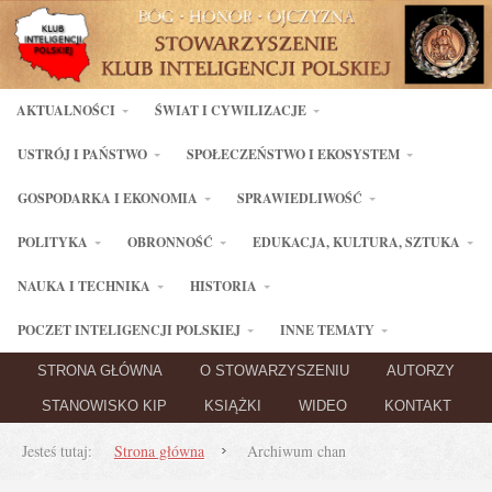
AKTUALNOŚCI
ŚWIAT I CYWILIZACJE
USTRÓJ I PAŃSTWO
SPOŁECZEŃSTWO I EKOSYSTEM
GOSPODARKA I EKONOMIA
SPRAWIEDLIWOŚĆ
POLITYKA
OBRONNOŚĆ
EDUKACJA, KULTURA, SZTUKA
NAUKA I TECHNIKA
HISTORIA
POCZET INTELIGENCJI POLSKIEJ
INNE TEMATY
STRONA GŁÓWNA
O STOWARZYSZENIU
AUTORZY
STANOWISKO KIP
KSIĄŻKI
WIDEO
KONTAKT
Jesteś tutaj:
Strona główna
Archiwum chan