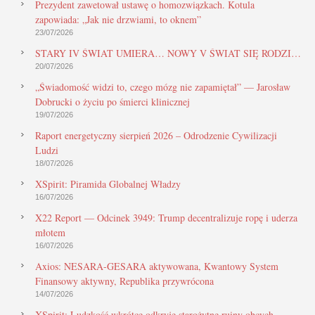
Prezydent zawetował ustawę o homozwiązkach. Kotula
zapowiada: „Jak nie drzwiami, to oknem”
23/07/2026
STARY IV ŚWIAT UMIERA… NOWY V ŚWIAT SIĘ RODZI…
20/07/2026
„Świadomość widzi to, czego mózg nie zapamiętał” — Jarosław
Dobrucki o życiu po śmierci klinicznej
19/07/2026
Raport energetyczny sierpień 2026 – Odrodzenie Cywilizacji
Ludzi
18/07/2026
XSpirit: Piramida Globalnej Władzy
16/07/2026
X22 Report — Odcinek 3949: Trump decentralizuje ropę i uderza
młotem
16/07/2026
Axios: NESARA-GESARA aktywowana, Kwantowy System
Finansowy aktywny, Republika przywrócona
14/07/2026
XSpirit: Ludzkość wkrótce odkryje starożytne ruiny obcych