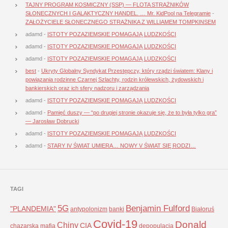
TAJNY PROGRAM KOSMICZNY (SSP) — FLOTA STRAŻNIKÓW
SŁONECZNYCH I GALAKTYCZNY HANDEL. … Mr. KidPool na Telegramie
-
ZAŁOŻYCIELE SŁONECZNEGO STRAŻNIKA Z WILLIAMEM TOMPKINSEM
adamd
-
ISTOTY POZAZIEMSKIE POMAGAJĄ LUDZKOŚCI
adamd
-
ISTOTY POZAZIEMSKIE POMAGAJĄ LUDZKOŚCI
adamd
-
ISTOTY POZAZIEMSKIE POMAGAJĄ LUDZKOŚCI
best
-
Ukryty Globalny Syndykat Przestępczy, który rządzi światem: Klany i
powiązania rodzinne Czarnej Szlachty, rodzin królewskich, żydowskich i
bankierskich oraz ich sfery nadzoru i zarządzania
adamd
-
ISTOTY POZAZIEMSKIE POMAGAJĄ LUDZKOŚCI
adamd
-
Pamięć duszy — “po drugiej stronie okazuje się, że to była tylko gra”
— Jarosław Dobrucki
adamd
-
ISTOTY POZAZIEMSKIE POMAGAJĄ LUDZKOŚCI
adamd
-
STARY IV ŚWIAT UMIERA… NOWY V ŚWIAT SIĘ RODZI…
TAGI
5G
Benjamin Fulford
"PLANDEMIA"
antypolonizm
banki
Białoruś
Covid-19
Donald
Chiny
CIA
chazarska mafia
depopulacja