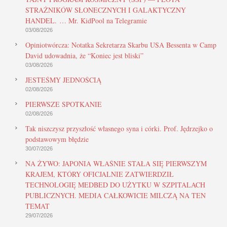
STRAŻNIKÓW SŁONECZNYCH I GALAKTYCZNY
HANDEL. … Mr. KidPool na Telegramie
03/08/2026
Opiniotwórcza: Notatka Sekretarza Skarbu USA Bessenta w Camp
David udowadnia, że “Koniec jest bliski”
03/08/2026
JESTEŚMY JEDNOŚCIĄ
02/08/2026
PIERWSZE SPOTKANIE
02/08/2026
Tak niszczysz przyszłość własnego syna i córki. Prof. Jędrzejko o
podstawowym błędzie
30/07/2026
NA ŻYWO: JAPONIA WŁAŚNIE STAŁA SIĘ PIERWSZYM
KRAJEM, KTÓRY OFICJALNIE ZATWIERDZIŁ
TECHNOLOGIĘ MEDBED DO UŻYTKU W SZPITALACH
PUBLICZNYCH. MEDIA CAŁKOWICIE MILCZĄ NA TEN
TEMAT
29/07/2026