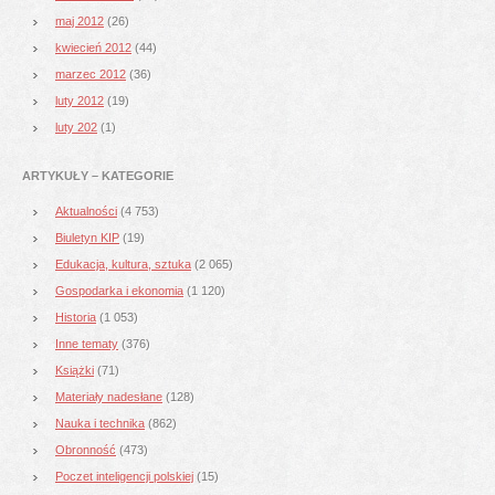
maj 2012
(26)
kwiecień 2012
(44)
marzec 2012
(36)
luty 2012
(19)
luty 202
(1)
ARTYKUŁY – KATEGORIE
Aktualności
(4 753)
Biuletyn KIP
(19)
Edukacja, kultura, sztuka
(2 065)
Gospodarka i ekonomia
(1 120)
Historia
(1 053)
Inne tematy
(376)
Książki
(71)
Materiały nadesłane
(128)
Nauka i technika
(862)
Obronność
(473)
Poczet inteligencji polskiej
(15)