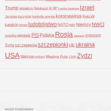
Izrael
Trump
globalizm
Holokaust
III RP
II wojna światowa
koronawirus
Kościół
kontrola umysłu
Jarosław Kaczyński
ludobójstwo
NWO
Niemcy
NATO
katolicki
lichwa
NBP
Rosja
PiS
Polska
syjonizm
pieniądz
pedofilia
satanizm
szczepionki
ukraina
UE
Syria
szczepienia
USA
Żydzi
Watykan
Władimir Putin
wybory
ZSRR
NASZE STANOWISKO