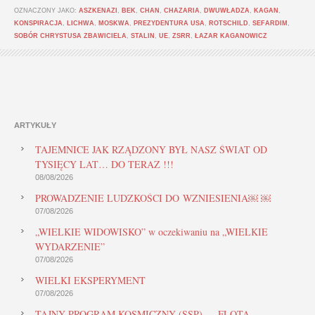
OZNACZONY JAKO:
ASZKENAZI
,
BEK
,
CHAN
,
CHAZARIA
,
DWUWŁADZA
,
KAGAN
,
KONSPIRACJA
,
LICHWA
,
MOSKWA
,
PREZYDENTURA USA
,
ROTSCHILD
,
SEFARDIM
,
SOBÓR CHRYSTUSA ZBAWICIELA
,
STALIN
,
UE
,
ZSRR
,
ŁAZAR KAGANOWICZ
ARTYKUŁY
TAJEMNICE JAK RZĄDZONY BYŁ NASZ ŚWIAT OD
TYSIĘCY LAT… DO TERAZ !!!
08/08/2026
PROWADZENIE LUDZKOŚCI DO WZNIESIENIA￼ ￼
07/08/2026
„WIELKIE WIDOWISKO” w oczekiwaniu na „WIELKIE
WYDARZENIE”
07/08/2026
WIELKI EKSPERYMENT
07/08/2026
TAJNY PROGRAM KOSMICZNY (SSP) — FLOTA