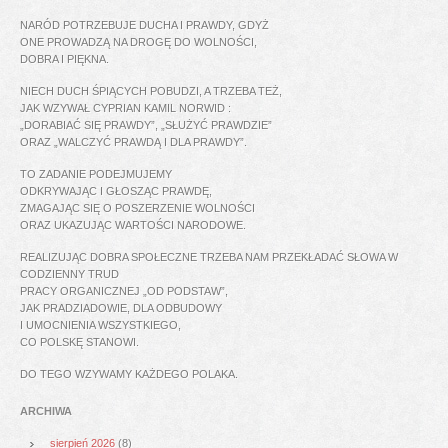
NARÓD POTRZEBUJE DUCHA I PRAWDY, GDYŻ
ONE PROWADZĄ NA DROGĘ DO WOLNOŚCI,
DOBRA I PIĘKNA.
NIECH DUCH ŚPIĄCYCH POBUDZI, A TRZEBA TEŻ,
JAK WZYWAŁ CYPRIAN KAMIL NORWID :
„DORABIAĆ SIĘ PRAWDY”, „SŁUŻYĆ PRAWDZIE”
ORAZ „WALCZYĆ PRAWDĄ I DLA PRAWDY”.
TO ZADANIE PODEJMUJEMY
ODKRYWAJĄC I GŁOSZĄC PRAWDĘ,
ZMAGAJĄC SIĘ O POSZERZENIE WOLNOŚCI
ORAZ UKAZUJĄC WARTOŚCI NARODOWE.
REALIZUJĄC DOBRA SPOŁECZNE TRZEBA NAM PRZEKŁADAĆ SŁOWA W
CODZIENNY TRUD
PRACY ORGANICZNEJ „OD PODSTAW”,
JAK PRADZIADOWIE, DLA ODBUDOWY
I UMOCNIENIA WSZYSTKIEGO,
CO POLSKĘ STANOWI.
DO TEGO WZYWAMY KAŻDEGO POLAKA.
ARCHIWA
sierpień 2026
(8)