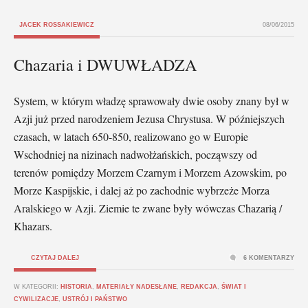
JACEK ROSSAKIEWICZ
08/06/2015
Chazaria i DWUWŁADZA
System, w którym władzę sprawowały dwie osoby znany był w
Azji już przed narodzeniem Jezusa Chrystusa. W późniejszych
czasach, w latach 650-850, realizowano go w Europie
Wschodniej na nizinach nadwołżańskich, począwszy od
terenów pomiędzy Morzem Czarnym i Morzem Azowskim, po
Morze Kaspijskie, i dalej aż po zachodnie wybrzeże Morza
Aralskiego w Azji. Ziemie te zwane były wówczas Chazarią /
Khazars.
CZYTAJ DALEJ
6 KOMENTARZY
W KATEGORII:
HISTORIA
,
MATERIAŁY NADESŁANE
,
REDAKCJA
,
ŚWIAT I
CYWILIZACJE
,
USTRÓJ I PAŃSTWO