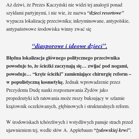
Aż dziwi, że Prezes Kaczyński nie widzi tej analogii ponad
szyldami partyjnymi, i nie wie, że nazwa
“dzieci resortowe”
wypacza lokalizację przeciwnika; inkryminowane, antypolskie,
antypaństwowe środowiska winny zwać się
“diasporowe i ideowe dzieci”.
Błędna lokalizacja głównego politycznego przeciwnika
powoduje to, że ścieżki zaczynają się… zwijać pod nogami,
powoduje… “kręte ścieżki” zamieniające chirurgię reform –
w populistyczną kosmetykę.
Jednak wprowadzenie przez
Prezydenta Dudę nauki rozpoznawania Żydów jako
propedeutyki ich ratowania może ruszy buksujący w szlamie
krążownik oczekiwanych, głębinowych i strukturalnych reform.
W środowiskach tchórzliwych i wstydliwych panuje strach przed
ujawnieniem tej, wedle słów A. Applebaum
“żydowskiej krwi”.