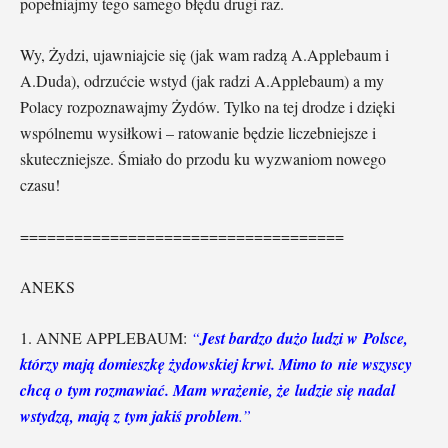
popełniajmy tego samego błędu drugi raz.
Wy, Żydzi, ujawniajcie się (jak wam radzą A.Applebaum i
A.Duda), odrzućcie wstyd (jak radzi A.Applebaum) a my
Polacy rozpoznawajmy Żydów. Tylko na tej drodze i dzięki
wspólnemu wysiłkowi – ratowanie będzie liczebniejsze i
skuteczniejsze. Śmiało do przodu ku wyzwaniom nowego
czasu!
====================================
ANEKS
1. ANNE APPLEBAUM:
“
Jest bardzo dużo ludzi w Polsce,
którzy mają domieszkę żydowskiej krwi. Mimo to nie wszyscy
chcą o tym rozmawiać. Mam wrażenie, że ludzie się nadal
wstydzą, mają z tym jakiś problem
.”