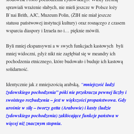
sprawiali wrażenie słabych, nie mieli jeszcze w Polsce loży
B`nai Brith, AJC, Muzeum Polin, (ŻIH nie miał jeszcze
statusu państwowej instytucji kultury) oraz rosnącego z czasem
wsparcia diaspory i Izraela no i… pięknie mówili.
Byli mniej ekspansywni a w swych funkcjach kastowych byli
mniej widoczni, gdyż nikt nie zagłębiał się w meandry ich
pochodzenia etnicznego, które budowało i buduje ich kastową
solidarność.
Identycznie jak z mniejszością arabską,
“
mniejszość ludzi
żydowskiego pochodzenia” póki nie przekracza pewnej liczby i
swoistego rozbudzenia – jest w większości propaństwowa. Gdy
urośnie w siłę – tworzy getta (Arabowie) i kasty (ludzie
żydowskiego pochodzenia) zakłócające funkcje państwa w
więcej niż znacznym stopniu.