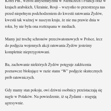
Korei Płn., wzrost antysemityzmu w Niemczech i Francji oraz w
krajach arabskich, Ukrainie, Rosji – wszystko to przestrzega nas
przed niepełnym podchodzeniem do kwestii ratowania Żydów,
kwestii tak ważnej w naszym kraju, że nie ma prawie dnia w
roku, by nie była ona roztrząsana w mediach.
Mamy już trochę schronów przeciwatomowych w Polsce, lecz
do podjęcia wojennych akcji ratowania Żydów jesteśmy
kompletnie nieprzygotowani.
Ba, zachowanie niektórych Żydów potęguje zakłócenia
poznawcze blokujące w razie stanu “W” podjęcie skutecznych
prób ratowniczych.
Gdy mamy stan pokoju, owi dziwni osobnicy przeistaczają się
nagle w Polaków. Na powiedzenie, iż są Żydami – reagują
agresywnie.