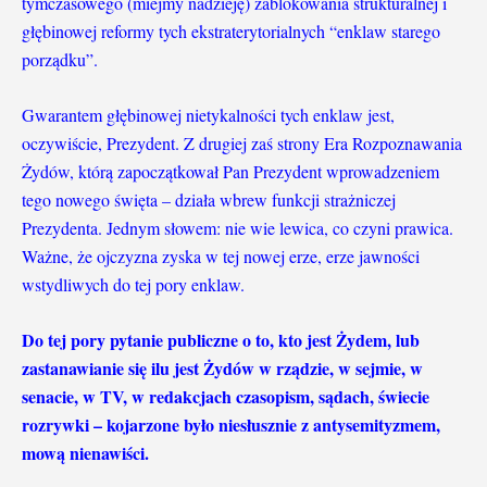
tymczasowego (miejmy nadzieję) zablokowania strukturalnej i
głębinowej reformy tych ekstraterytorialnych “enklaw starego
porządku”.
Gwarantem głębinowej nietykalności tych enklaw jest,
oczywiście, Prezydent. Z drugiej zaś strony Era Rozpoznawania
Żydów, którą zapoczątkował Pan Prezydent wprowadzeniem
tego nowego święta – działa wbrew funkcji strażniczej
Prezydenta. Jednym słowem: nie wie lewica, co czyni prawica.
Ważne, że ojczyzna zyska w tej nowej erze, erze jawności
wstydliwych do tej pory enklaw.
Do tej pory pytanie publiczne o to, kto jest Żydem, lub
zastanawianie się ilu jest Żydów w rządzie, w sejmie, w
senacie, w TV, w redakcjach czasopism, sądach, świecie
rozrywki – kojarzone było niesłusznie z antysemityzmem,
mową nienawiści.