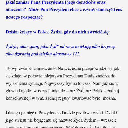
jakiś zamiar Pana Prezydenta i jego doradców oraz
otoczenia? Może Pan Prezydent chce z czymś skończyć i coś
nowego rozpocząć?
Dzisiaj żyjący w Polsce Żydzi, gdy do nich zwrócić się:
Żydzie, albo „pan, jako Żyd” od razu uciekają albo krzyczą
albo dzwonią pod telefon alarmowy 112.
To wprowadza zamieszanie. Na szczęście przeprowadzona, jak
się zdaje, w połowie inicjatywa Prezydenta Dudy zmierza do
wyjaśnienia sytuacji. Najwyższy był na to czas. Nam już się w
głowie kręciło, w oczach mieniło – raz Żyd, raz Polak – żadnej
konsekwencji w tym, żadnej reguły, zwariować było można.
Dlatego pamięć o Prezydencie Dudzie przetrwa wieki. Dzięki
jego świętu nie bojącemu się nazwać Żyda Żydem – wreszcie
sprawy mamy postawione jasno. W Polsce są Żydzi i Polacy.