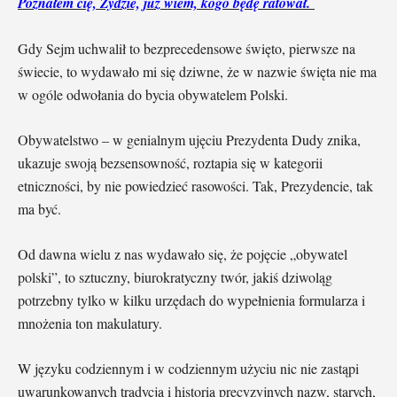
Poznałem cię, Żydzie, już wiem, kogo będę ratował.
Gdy Sejm uchwalił to bezprecedensowe święto, pierwsze na
świecie, to wydawało mi się dziwne, że w nazwie święta nie ma
w ogóle odwołania do bycia obywatelem Polski.
Obywatelstwo – w genialnym ujęciu Prezydenta Dudy znika,
ukazuje swoją bezsensowność, roztapia się w kategorii
etniczności, by nie powiedzieć rasowości. Tak, Prezydencie, tak
ma być.
Od dawna wielu z nas wydawało się, że pojęcie „obywatel
polski”, to sztuczny, biurokratyczny twór, jakiś dziwoląg
potrzebny tylko w kilku urzędach do wypełnienia formularza i
mnożenia ton makulatury.
W języku codziennym i w codziennym użyciu nic nie zastąpi
uwarunkowanych tradycją i historią precyzyjnych nazw, starych,