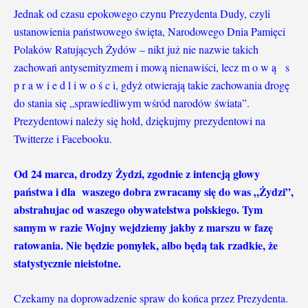
Jednak od czasu epokowego czynu Prezydenta Dudy, czyli
ustanowienia państwowego święta, Narodowego Dnia Pamięci
Polaków Ratujących Żydów – nikt już nie nazwie takich
zachowań antysemityzmem i mową nienawiści, lecz m o w ą s
p r a w i e d l i w o ś c i, gdyż otwierają takie zachowania drogę
do stania się „sprawiedliwym wśród narodów świata”.
Prezydentowi należy się hołd, dziękujmy prezydentowi na
Twitterze i Facebooku.
Od 24 marca, drodzy Żydzi, zgodnie z intencją głowy
państwa i dla waszego dobra zwracamy się do was „Żydzi”,
abstrahujac od waszego obywatelstwa polskiego. Tym
samym w razie Wojny wejdziemy jakby z marszu w fazę
ratowania. Nie będzie pomyłek, albo będą tak rzadkie, że
statystycznie nieistotne.
Czekamy na doprowadzenie spraw do końca przez Prezydenta.