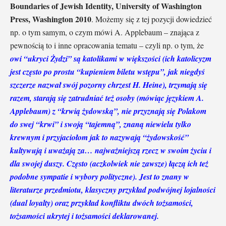
Boundaries of Jewish Identity, University of Washington
Press, Washington 2010
. Możemy się z tej pozycji dowiedzieć
np. o tym samym, o czym mówi A. Applebaum – znająca z
pewnością to i inne opracowania tematu – czyli np. o tym, że
owi “ukryci Żydzi” są katolikami w większości (ich katolicyzm
jest często po prostu “kupieniem biletu wstępu”, jak niegdyś
szczerze nazwał swój pozorny chrzest H. Heine), trzymają się
razem, starają się zatrudniać też osoby (mówiąc językiem A.
Applebaum) z “krwią żydowską”, nie przyznają się Polakom
do swej “krwi” i swoją “tajemną”, znaną niewielu tylko
krewnym i przyjaciołom jak to nazywają “żydowskość”
kultywują i uważają za… najważniejszą rzecz w swoim życiu i
dla swojej duszy. Często (aczkolwiek nie zawsze) łączą ich też
podobne sympatie i wybory polityczne). Jest to znany w
literaturze przedmiotu, klasyczny przykład podwójnej lojalności
(dual loyalty) oraz przykład konfliktu dwóch tożsamości,
tożsamości ukrytej i tożsamości deklarowanej.