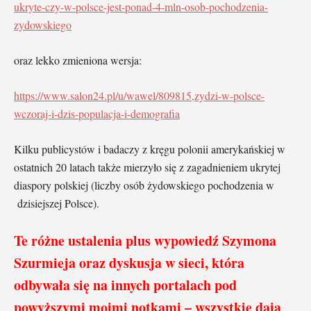
ukryte-czy-w-polsce-jest-ponad-4-mln-osob-pochodzenia-
zydowskiego
oraz lekko zmieniona wersja:
https://www.salon24.pl/u/wawel/809815,zydzi-w-polsce-
wczoraj-i-dzis-populacja-i-demografia
Kilku publicystów i badaczy z kręgu polonii amerykańskiej w
ostatnich 20 latach także mierzyło się z zagadnieniem ukrytej
diaspory polskiej (liczby osób żydowskiego pochodzenia w
dzisiejszej Polsce).
Te różne ustalenia plus wypowiedź Szymona
Szurmieja oraz dyskusja w sieci, która
odbywała się na innych portalach pod
powyższymi moimi notkami – wszystkie dają