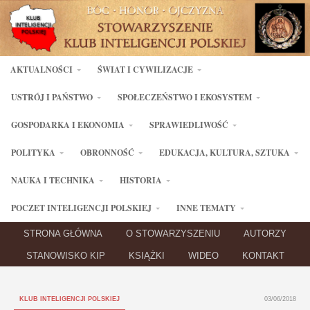
AKTUALNOŚCI
ŚWIAT I CYWILIZACJE
USTRÓJ I PAŃSTWO
SPOŁECZEŃSTWO I EKOSYSTEM
GOSPODARKA I EKONOMIA
SPRAWIEDLIWOŚĆ
POLITYKA
OBRONNOŚĆ
EDUKACJA, KULTURA, SZTUKA
NAUKA I TECHNIKA
HISTORIA
POCZET INTELIGENCJI POLSKIEJ
INNE TEMATY
STRONA GŁÓWNA
O STOWARZYSZENIU
AUTORZY
STANOWISKO KIP
KSIĄŻKI
WIDEO
KONTAKT
KLUB INTELIGENCJI POLSKIEJ
03/06/2018