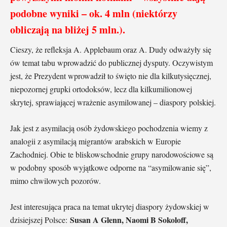
podobne wyniki – ok. 4 mln (niektórzy
obliczają na bliżej 5 mln.).
Cieszy, że refleksja A. Applebaum oraz A. Dudy odważyły się
ów temat tabu wprowadzić do publicznej dysputy. Oczywistym
jest, że Prezydent wprowadził to święto nie dla kilkutysięcznej,
niepozornej grupki ortodoksów, lecz dla kilkumilionowej
skrytej, sprawiającej wrażenie asymilowanej – diaspory polskiej.
Jak jest z asymilacją osób żydowskiego pochodzenia wiemy z
analogii z asymilacją migrantów arabskich w Europie
Zachodniej. Obie te bliskowschodnie grupy narodowościowe są
w podobny sposób wyjątkowe odporne na “asymilowanie się”,
mimo chwilowych pozorów.
Jest interesująca praca na temat ukrytej diaspory żydowskiej w
Susan A Glenn, Naomi B Sokoloff,
dzisiejszej Polsce: