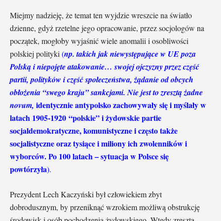
Miejmy nadzieję, że temat ten wyjdzie wreszcie na światło
dzienne, gdyż rzetelne jego opracowanie, przez socjologów na
początek, mogłoby wyjaśnić wiele anomalii i osobliwości
polskiej polityki
(
np. takich jak niewystępujące w UE poza
Polską i niepojęte atakowanie… swojej ojczyzny przez część
partii, polityków i część społeczeństwa, żądanie od obcych
obłożenia “swego kraju” sankcjami. Nie jest to zresztą żadne
identycznie antypolsko zachowywały się i myślały w
novum,
latach 1905-1920 “polskie” i żydowskie partie
socjaldemokratyczne, komunistyczne i często także
socjalistyczne oraz tysiące i miliony ich zwolenników i
wyborców. Po 100 latach – sytuacja w Polsce się
powtórzyła
).
Prezydent Lech Kaczyński był człowiekiem zbyt
dobrodusznym, by przeniknąć wzrokiem możliwą obstrukcję
środowisk i osób pochodzenia żydowskiego. Wtedy zresztą