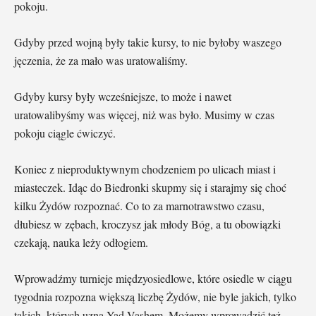
pokoju.
Gdyby przed wojną były takie kursy, to nie byłoby waszego
jęczenia, że za mało was uratowaliśmy.
Gdyby kursy były wcześniejsze, to może i nawet
uratowalibyśmy was więcej, niż was było. Musimy w czas
pokoju ciągle ćwiczyć.
Koniec z nieproduktywnym chodzeniem po ulicach miast i
miasteczek. Idąc do Biedronki skupmy się i starajmy się choć
kilku Żydów rozpoznać. Co to za marnotrawstwo czasu,
dłubiesz w zębach, kroczysz jak młody Bóg, a tu obowiązki
czekają, nauka leży odłogiem.
Wprowadźmy turnieje międzyosiedlowe, które osiedle w ciągu
tygodnia rozpozna większą liczbę Żydów, nie byle jakich, tylko
takich, których uzna Yad Vashem. Możemy wprowadzić też