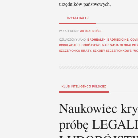
urzędników państwowych,
CZYTAJ DALEJ
W KATEGORII:
AKTUALNOŚCI
OZNACZONY JAKO:
BADHEALTH
,
BADMEDICINE
,
COVI
POPULACJI
,
LUDOBÓJSTWO
,
NARRACJA GLOBALIST
SZCZEPIONKA URAZY
,
SZKODY SZCZEPIONKOWE
,
WO
KLUB INTELIGENCJI POLSKIEJ
Naukowiec kryt
próbę LEGAL