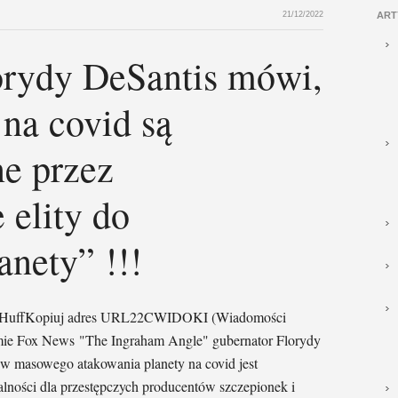
21/12/2022
ART
orydy DeSantis mówi,
 na covid są
e przez
 elity do
anety” !!!
han HuffKopiuj adres URL22CWIDOKI (Wiadomości
mie Fox News "The Ingraham Angle" gubernator Florydy
ów masowego atakowania planety na covid jest
alności dla przestępczych producentów szczepionek i