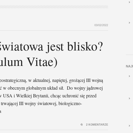
03/02/2022
światowa jest blisko?
ulum Vitae)
NAJ
strategiczną, w aktualnej, napiętej, grożącej III wojną
ność w obecnym globalnym układ sił. Do wojny jądrowej
w USA i Wielkiej Brytanii, chcąc uchronić się przed
rwającej III wojny światowej, biologiczno-
a
2 KOMENTARZE