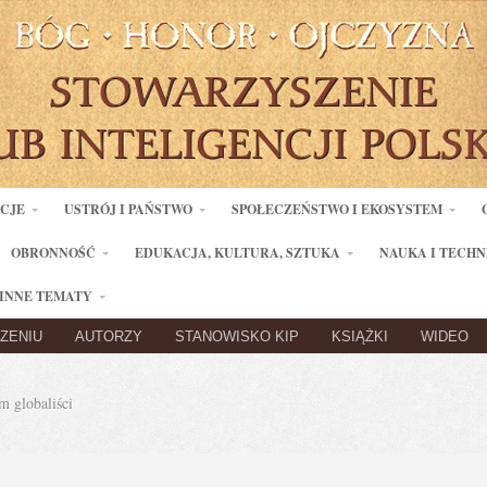
ACJE
USTRÓJ I PAŃSTWO
SPOŁECZEŃSTWO I EKOSYSTEM
OBRONNOŚĆ
EDUKACJA, KULTURA, SZTUKA
NAUKA I TECHN
INNE TEMATY
ZENIU
AUTORZY
STANOWISKO KIP
KSIĄŻKI
WIDEO
 globaliści