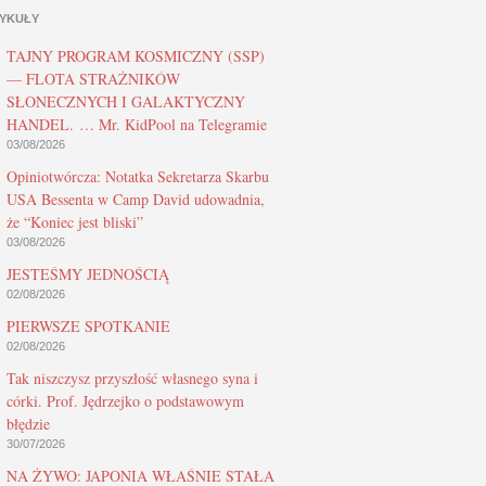
YKUŁY
TAJNY PROGRAM KOSMICZNY (SSP)
— FLOTA STRAŻNIKÓW
SŁONECZNYCH I GALAKTYCZNY
HANDEL. … Mr. KidPool na Telegramie
03/08/2026
Opiniotwórcza: Notatka Sekretarza Skarbu
USA Bessenta w Camp David udowadnia,
że “Koniec jest bliski”
03/08/2026
JESTEŚMY JEDNOŚCIĄ
02/08/2026
PIERWSZE SPOTKANIE
02/08/2026
Tak niszczysz przyszłość własnego syna i
córki. Prof. Jędrzejko o podstawowym
błędzie
30/07/2026
NA ŻYWO: JAPONIA WŁAŚNIE STAŁA