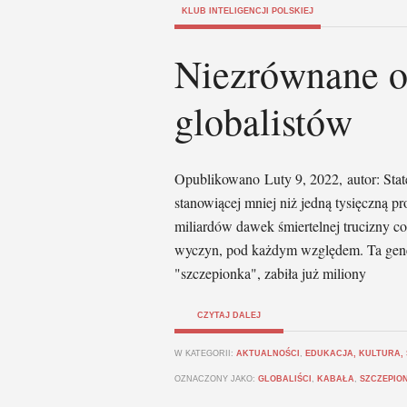
KLUB INTELIGENCJI POLSKIEJ
Niezrównane o
globalistów
Opublikowano Luty 9, 2022, autor: State
stanowiącej mniej niż jedną tysięczną p
miliardów dawek śmiertelnej trucizny co
wyczyn, pod każdym względem. Ta gene
"szczepionka", zabiła już miliony
CZYTAJ DALEJ
W KATEGORII:
AKTUALNOŚCI
,
EDUKACJA, KULTURA,
OZNACZONY JAKO:
GLOBALIŚCI
,
KABAŁA
,
SZCZEPIO