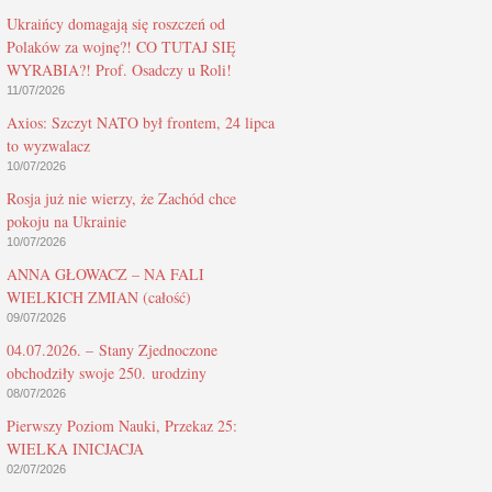
Ukraińcy domagają się roszczeń od
Polaków za wojnę?! CO TUTAJ SIĘ
WYRABIA?! Prof. Osadczy u Roli!
11/07/2026
Axios: Szczyt NATO był frontem, 24 lipca
to wyzwalacz
10/07/2026
Rosja już nie wierzy, że Zachód chce
pokoju na Ukrainie
10/07/2026
ANNA GŁOWACZ – NA FALI
WIELKICH ZMIAN (całość)
09/07/2026
04.07.2026. – Stany Zjednoczone
obchodziły swoje 250. urodziny
08/07/2026
Pierwszy Poziom Nauki, Przekaz 25:
WIELKA INICJACJA
02/07/2026