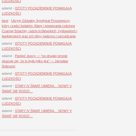
LUDZKOŚCI
adamd
-
ISTOTY POZAZIEMSKIE POMAGAJĄ
LUDZKOŚCI
best
-
Ukryty Globalny Syndykat Przestępczy,
który rządzi światem: Klany i powiązania rodzinne
Czarnej Szlachty, rodzin królewskich, żydowskich i
bankierskich oraz ich sfery nadzoru i zarządzania
adamd
-
ISTOTY POZAZIEMSKIE POMAGAJĄ
LUDZKOŚCI
adamd
-
Pamięć duszy — “po drugiej stronie
okazuje się, że to była tylko gra” — Jarosław
Dobrucki
adamd
-
ISTOTY POZAZIEMSKIE POMAGAJĄ
LUDZKOŚCI
adamd
-
STARY IV ŚWIAT UMIERA… NOWY V
ŚWIAT SIĘ RODZI…
adamd
-
ISTOTY POZAZIEMSKIE POMAGAJĄ
LUDZKOŚCI
adamd
-
STARY IV ŚWIAT UMIERA… NOWY V
ŚWIAT SIĘ RODZI…