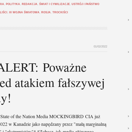
RIA
,
POLITYKA
,
REDAKCJA
,
ŚWIAT I CYWILIZACJE
,
USTRÓJ I PAŃSTWO
LIŚCI
,
III WOJNA ŚWIATOWA
,
ROSJA
,
TROCKIŚCI
01/02/2022
LERT: Poważne
zed atakiem fałszywej
dy!
r: State of the Nation Media MOCKINGBIRD CIA już
022 w Kanadzie jako napędzany przez "małą marginalną
y" i "ekstremistów"* *Zobacz, jak media głównego