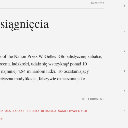
10/02/2022
siągnięcia
 of the Nation Przez W. Gelles Globalistycznej kabałce,
rocenta ludzkości, udało się wstrzyknąć ponad 10
 najmniej 4,84 miliardom ludzi. To oszałamiający
tyczna modyfikacja, fałszywie oznaczona jako
1 COMMENT
 SZTUKA
,
NAUKA I TECHNIKA
,
REDAKCJA
,
ŚWIAT I CYWILIZACJE
NKI