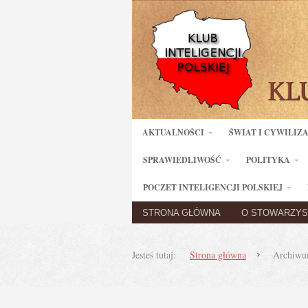
AKTUALNOŚCI
ŚWIAT I CYWILIZ
SPRAWIEDLIWOŚĆ
POLITYKA
POCZET INTELIGENCJI POLSKIEJ
STRONA GŁÓWNA
O STOWARZYS
Jesteś tutaj:
Strona główna
Archiwum