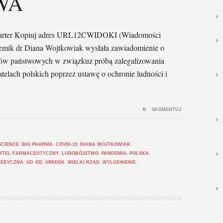
WA
le Carter Kopiuj adres URL12CWIDOKI (Wiadomości
hemik dr Diana Wojtkowiak wysłała zawiadomienie o
ków państwowych w związkuz próbą zalegalizowania
telach polskich poprzez ustawę o ochronie ludności i
SKOMENTUJ
SCIENCE
,
BIG PHARMA
,
COVID-19
,
DIANA WOJTKOWIAK
,
RTEL FARMACEUTYCZNY
,
LUDOBÓJSTWO
,
PANDEMIA
,
POLSKA
,
MEDYCZNA
,
UD 432
,
UPADEK
,
WIELKI RZĄD
,
WYLUDNIENIE
,