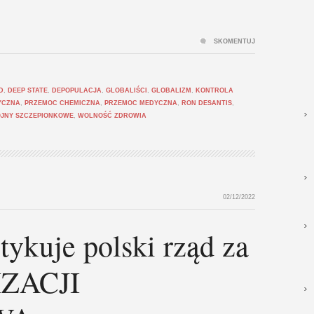
SKOMENTUJ
D
,
DEEP STATE
,
DEPOPULACJA
,
GLOBALIŚCI
,
GLOBALIZM
,
KONTROLA
YCZNA
,
PRZEMOC CHEMICZNA
,
PRZEMOC MEDYCZNA
,
RON DESANTIS
,
JNY SZCZEPIONKOWE
,
WOLNOŚĆ ZDROWIA
02/12/2022
ykuje polski rząd za
IZACJI