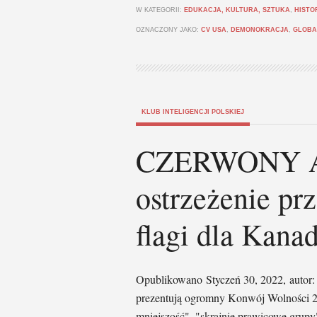
W KATEGORII:
EDUKACJA, KULTURA, SZTUKA
,
HISTO
OZNACZONY JAKO:
CV USA
,
DEMONOKRACJA
,
GLOBA
KLUB INTELIGENCJI POLSKIEJ
CZERWONY A
ostrzeżenie pr
flagi dla Kana
Opublikowano Styczeń 30, 2022, auto
prezentują ogromny Konwój Wolności 2
mniejszość", "skrajnie prawicowe grup