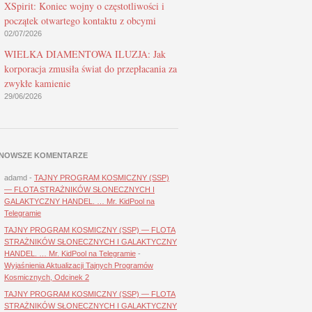
XSpirit: Koniec wojny o częstotliwości i
początek otwartego kontaktu z obcymi
02/07/2026
WIELKA DIAMENTOWA ILUZJA: Jak
korporacja zmusiła świat do przepłacania za
zwykłe kamienie
29/06/2026
NOWSZE KOMENTARZE
adamd
-
TAJNY PROGRAM KOSMICZNY (SSP)
— FLOTA STRAŻNIKÓW SŁONECZNYCH I
GALAKTYCZNY HANDEL. … Mr. KidPool na
Telegramie
TAJNY PROGRAM KOSMICZNY (SSP) — FLOTA
STRAŻNIKÓW SŁONECZNYCH I GALAKTYCZNY
HANDEL. … Mr. KidPool na Telegramie
-
Wyjaśnienia Aktualizacji Tajnych Programów
Kosmicznych, Odcinek 2
TAJNY PROGRAM KOSMICZNY (SSP) — FLOTA
STRAŻNIKÓW SŁONECZNYCH I GALAKTYCZNY