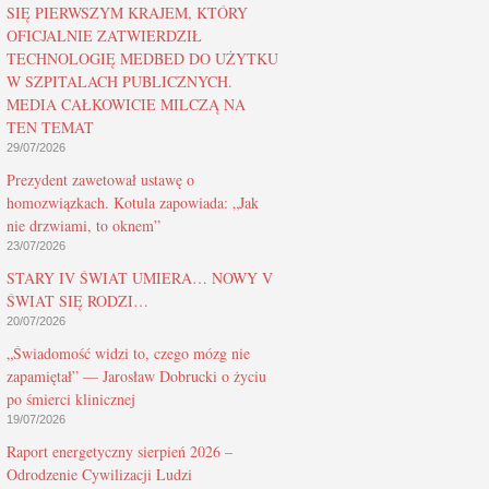
SIĘ PIERWSZYM KRAJEM, KTÓRY
OFICJALNIE ZATWIERDZIŁ
TECHNOLOGIĘ MEDBED DO UŻYTKU
W SZPITALACH PUBLICZNYCH.
MEDIA CAŁKOWICIE MILCZĄ NA
TEN TEMAT
29/07/2026
Prezydent zawetował ustawę o
homozwiązkach. Kotula zapowiada: „Jak
nie drzwiami, to oknem”
23/07/2026
STARY IV ŚWIAT UMIERA… NOWY V
ŚWIAT SIĘ RODZI…
20/07/2026
„Świadomość widzi to, czego mózg nie
zapamiętał” — Jarosław Dobrucki o życiu
po śmierci klinicznej
19/07/2026
Raport energetyczny sierpień 2026 –
Odrodzenie Cywilizacji Ludzi