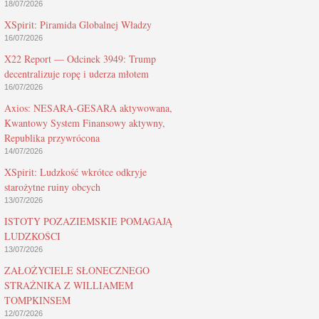
18/07/2026
XSpirit: Piramida Globalnej Władzy
16/07/2026
X22 Report — Odcinek 3949: Trump
decentralizuje ropę i uderza młotem
16/07/2026
Axios: NESARA-GESARA aktywowana,
Kwantowy System Finansowy aktywny,
Republika przywrócona
14/07/2026
XSpirit: Ludzkość wkrótce odkryje
starożytne ruiny obcych
13/07/2026
ISTOTY POZAZIEMSKIE POMAGAJĄ
LUDZKOŚCI
13/07/2026
ZAŁOŻYCIELE SŁONECZNEGO
STRAŻNIKA Z WILLIAMEM
TOMPKINSEM
12/07/2026