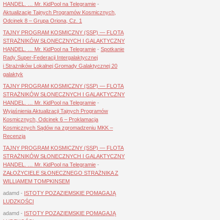
HANDEL. … Mr. KidPool na Telegramie
-
Aktualizacje Tajnych Programów Kosmicznych,
Odcinek 8 – Grupa Oriona, Cz. 1
TAJNY PROGRAM KOSMICZNY (SSP) — FLOTA
STRAŻNIKÓW SŁONECZNYCH I GALAKTYCZNY
HANDEL. … Mr. KidPool na Telegramie
-
Spotkanie
Rady Super-Federacji Intergalaktycznej
i Strażników Lokalnej Gromady Galaktycznej 20
galaktyk
TAJNY PROGRAM KOSMICZNY (SSP) — FLOTA
STRAŻNIKÓW SŁONECZNYCH I GALAKTYCZNY
HANDEL. … Mr. KidPool na Telegramie
-
Wyjaśnienia Aktualizacji Tajnych Programów
Kosmicznych, Odcinek 6 – Proklamacja
Kosmicznych Sądów na zgromadzeniu MKK –
Recenzja
TAJNY PROGRAM KOSMICZNY (SSP) — FLOTA
STRAŻNIKÓW SŁONECZNYCH I GALAKTYCZNY
HANDEL. … Mr. KidPool na Telegramie
-
ZAŁOŻYCIELE SŁONECZNEGO STRAŻNIKA Z
WILLIAMEM TOMPKINSEM
adamd
-
ISTOTY POZAZIEMSKIE POMAGAJĄ
LUDZKOŚCI
adamd
-
ISTOTY POZAZIEMSKIE POMAGAJĄ