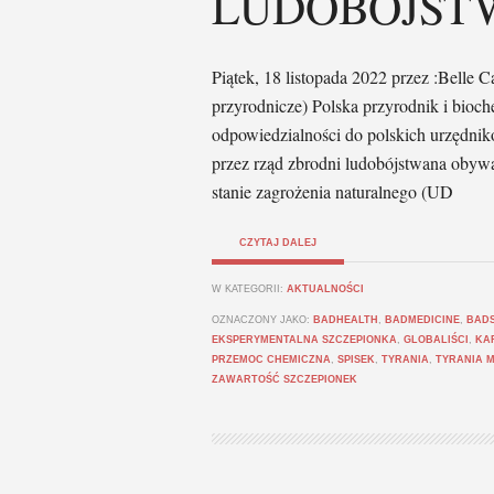
LUDOBÓJST
Piątek, 18 listopada 2022 przez :Bel
przyrodnicze) Polska przyrodnik i bioc
odpowiedzialności do polskich urzędni
przez rząd zbrodni ludobójstwana obywa
stanie zagrożenia naturalnego (UD
CZYTAJ DALEJ
W KATEGORII:
AKTUALNOŚCI
OZNACZONY JAKO:
BADHEALTH
,
BADMEDICINE
,
BAD
EKSPERYMENTALNA SZCZEPIONKA
,
GLOBALIŚCI
,
KA
PRZEMOC CHEMICZNA
,
SPISEK
,
TYRANIA
,
TYRANIA 
ZAWARTOŚĆ SZCZEPIONEK