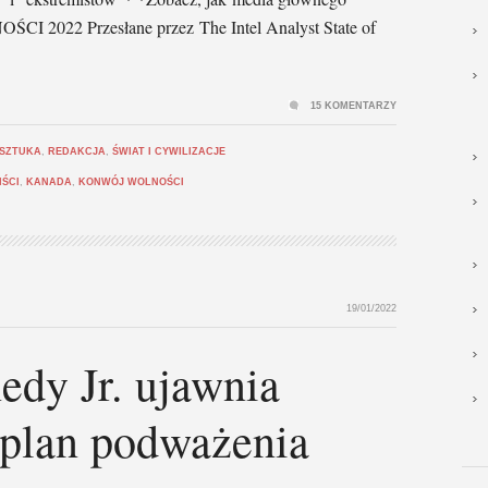
I 2022 Przesłane przez The Intel Analyst State of
15 KOMENTARZY
 SZTUKA
,
REDAKCJA
,
ŚWIAT I CYWILIZACJE
IŚCI
,
KANADA
,
KONWÓJ WOLNOŚCI
19/01/2022
edy Jr. ujawnia
 plan podważenia