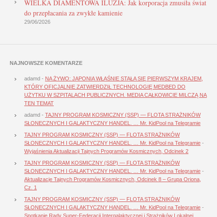
WIELKA DIAMENTOWA ILUZJA: Jak korporacja zmusiła świat
do przepłacania za zwykłe kamienie
29/06/2026
NAJNOWSZE KOMENTARZE
adamd
-
NA ŻYWO: JAPONIA WŁAŚNIE STAŁA SIĘ PIERWSZYM KRAJEM,
KTÓRY OFICJALNIE ZATWIERDZIŁ TECHNOLOGIĘ MEDBED DO
UŻYTKU W SZPITALACH PUBLICZNYCH. MEDIA CAŁKOWICIE MILCZĄ NA
TEN TEMAT
adamd
-
TAJNY PROGRAM KOSMICZNY (SSP) — FLOTA STRAŻNIKÓW
SŁONECZNYCH I GALAKTYCZNY HANDEL. … Mr. KidPool na Telegramie
TAJNY PROGRAM KOSMICZNY (SSP) — FLOTA STRAŻNIKÓW
SŁONECZNYCH I GALAKTYCZNY HANDEL. … Mr. KidPool na Telegramie
-
Wyjaśnienia Aktualizacji Tajnych Programów Kosmicznych, Odcinek 2
TAJNY PROGRAM KOSMICZNY (SSP) — FLOTA STRAŻNIKÓW
SŁONECZNYCH I GALAKTYCZNY HANDEL. … Mr. KidPool na Telegramie
-
Aktualizacje Tajnych Programów Kosmicznych, Odcinek 8 – Grupa Oriona,
Cz. 1
TAJNY PROGRAM KOSMICZNY (SSP) — FLOTA STRAŻNIKÓW
SŁONECZNYCH I GALAKTYCZNY HANDEL. … Mr. KidPool na Telegramie
-
Spotkanie Rady Super-Federacji Intergalaktycznej i Strażników Lokalnej