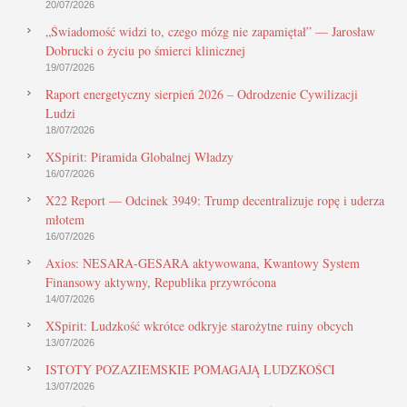
20/07/2026
„Świadomość widzi to, czego mózg nie zapamiętał” — Jarosław
Dobrucki o życiu po śmierci klinicznej
19/07/2026
Raport energetyczny sierpień 2026 – Odrodzenie Cywilizacji
Ludzi
18/07/2026
XSpirit: Piramida Globalnej Władzy
16/07/2026
X22 Report — Odcinek 3949: Trump decentralizuje ropę i uderza
młotem
16/07/2026
Axios: NESARA-GESARA aktywowana, Kwantowy System
Finansowy aktywny, Republika przywrócona
14/07/2026
XSpirit: Ludzkość wkrótce odkryje starożytne ruiny obcych
13/07/2026
ISTOTY POZAZIEMSKIE POMAGAJĄ LUDZKOŚCI
13/07/2026