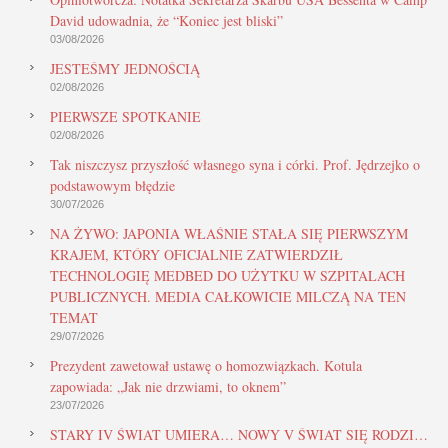
David udowadnia, że “Koniec jest bliski”
03/08/2026
JESTEŚMY JEDNOŚCIĄ
02/08/2026
PIERWSZE SPOTKANIE
02/08/2026
Tak niszczysz przyszłość własnego syna i córki. Prof. Jędrzejko o
podstawowym błędzie
30/07/2026
NA ŻYWO: JAPONIA WŁAŚNIE STAŁA SIĘ PIERWSZYM
KRAJEM, KTÓRY OFICJALNIE ZATWIERDZIŁ
TECHNOLOGIĘ MEDBED DO UŻYTKU W SZPITALACH
PUBLICZNYCH. MEDIA CAŁKOWICIE MILCZĄ NA TEN
TEMAT
29/07/2026
Prezydent zawetował ustawę o homozwiązkach. Kotula
zapowiada: „Jak nie drzwiami, to oknem”
23/07/2026
STARY IV ŚWIAT UMIERA… NOWY V ŚWIAT SIĘ RODZI…