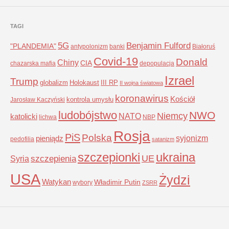
TAGI
5G
Benjamin Fulford
"PLANDEMIA"
antypolonizm
banki
Białoruś
Covid-19
Donald
Chiny
CIA
chazarska mafia
depopulacja
Izrael
Trump
globalizm
Holokaust
III RP
II wojna światowa
koronawirus
Kościół
kontrola umysłu
Jarosław Kaczyński
ludobójstwo
NWO
Niemcy
NATO
katolicki
lichwa
NBP
Rosja
PiS
Polska
syjonizm
pieniądz
pedofilia
satanizm
szczepionki
ukraina
UE
Syria
szczepienia
USA
Żydzi
Watykan
Władimir Putin
wybory
ZSRR