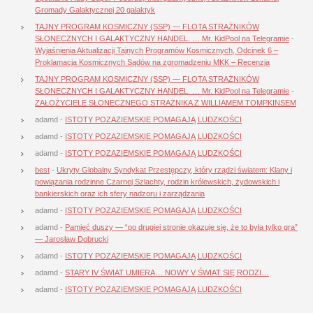
Gromady Galaktycznej 20 galaktyk
TAJNY PROGRAM KOSMICZNY (SSP) — FLOTA STRAŻNIKÓW
SŁONECZNYCH I GALAKTYCZNY HANDEL. … Mr. KidPool na Telegramie
-
Wyjaśnienia Aktualizacji Tajnych Programów Kosmicznych, Odcinek 6 –
Proklamacja Kosmicznych Sądów na zgromadzeniu MKK – Recenzja
TAJNY PROGRAM KOSMICZNY (SSP) — FLOTA STRAŻNIKÓW
SŁONECZNYCH I GALAKTYCZNY HANDEL. … Mr. KidPool na Telegramie
-
ZAŁOŻYCIELE SŁONECZNEGO STRAŻNIKA Z WILLIAMEM TOMPKINSEM
adamd
-
ISTOTY POZAZIEMSKIE POMAGAJĄ LUDZKOŚCI
adamd
-
ISTOTY POZAZIEMSKIE POMAGAJĄ LUDZKOŚCI
adamd
-
ISTOTY POZAZIEMSKIE POMAGAJĄ LUDZKOŚCI
best
-
Ukryty Globalny Syndykat Przestępczy, który rządzi światem: Klany i
powiązania rodzinne Czarnej Szlachty, rodzin królewskich, żydowskich i
bankierskich oraz ich sfery nadzoru i zarządzania
adamd
-
ISTOTY POZAZIEMSKIE POMAGAJĄ LUDZKOŚCI
adamd
-
Pamięć duszy — “po drugiej stronie okazuje się, że to była tylko gra”
— Jarosław Dobrucki
adamd
-
ISTOTY POZAZIEMSKIE POMAGAJĄ LUDZKOŚCI
adamd
-
STARY IV ŚWIAT UMIERA… NOWY V ŚWIAT SIĘ RODZI…
adamd
-
ISTOTY POZAZIEMSKIE POMAGAJĄ LUDZKOŚCI