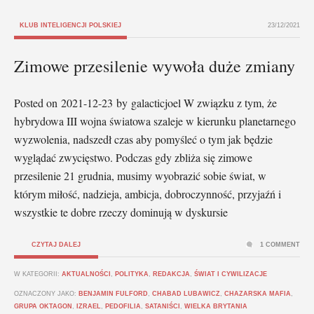
KLUB INTELIGENCJI POLSKIEJ
23/12/2021
Zimowe przesilenie wywoła duże zmiany
Posted on 2021-12-23 by galacticjoel W związku z tym, że
hybrydowa III wojna światowa szaleje w kierunku planetarnego
wyzwolenia, nadszedł czas aby pomyśleć o tym jak będzie
wyglądać zwycięstwo. Podczas gdy zbliża się zimowe
przesilenie 21 grudnia, musimy wyobrazić sobie świat, w
którym miłość, nadzieja, ambicja, dobroczynność, przyjaźń i
wszystkie te dobre rzeczy dominują w dyskursie
CZYTAJ DALEJ
1 COMMENT
W KATEGORII:
AKTUALNOŚCI
,
POLITYKA
,
REDAKCJA
,
ŚWIAT I CYWILIZACJE
OZNACZONY JAKO:
BENJAMIN FULFORD
,
CHABAD LUBAWICZ
,
CHAZARSKA MAFIA
,
GRUPA OKTAGON
,
IZRAEL
,
PEDOFILIA
,
SATANIŚCI
,
WIELKA BRYTANIA