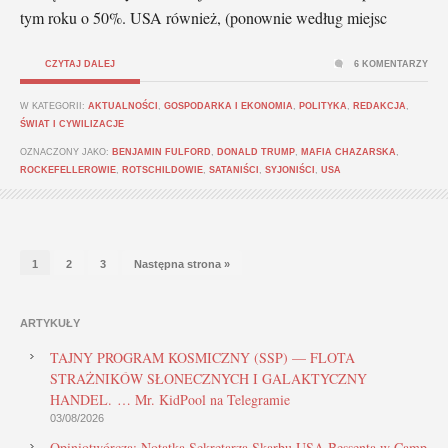
tym roku o 50%. USA również, (ponownie według miejsc
CZYTAJ DALEJ
6 KOMENTARZY
W KATEGORII:
AKTUALNOŚCI
,
GOSPODARKA I EKONOMIA
,
POLITYKA
,
REDAKCJA
,
ŚWIAT I CYWILIZACJE
OZNACZONY JAKO:
BENJAMIN FULFORD
,
DONALD TRUMP
,
MAFIA CHAZARSKA
,
ROCKEFELLEROWIE
,
ROTSCHILDOWIE
,
SATANIŚCI
,
SYJONIŚCI
,
USA
1
2
3
Następna strona »
ARTYKUŁY
TAJNY PROGRAM KOSMICZNY (SSP) — FLOTA
STRAŻNIKÓW SŁONECZNYCH I GALAKTYCZNY
HANDEL. … Mr. KidPool na Telegramie
03/08/2026
Opiniotwórcza: Notatka Sekretarza Skarbu USA Bessenta w Camp