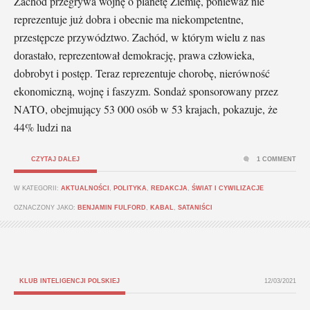
Zachód przegrywa wojnę o planetę Ziemię, ponieważ nie
reprezentuje już dobra i obecnie ma niekompetentne,
przestępcze przywództwo. Zachód, w którym wielu z nas
dorastało, reprezentował demokrację, prawa człowieka,
dobrobyt i postęp. Teraz reprezentuje chorobę, nierówność
ekonomiczną, wojnę i faszyzm. Sondaż sponsorowany przez
NATO, obejmujący 53 000 osób w 53 krajach, pokazuje, że
44% ludzi na
CZYTAJ DALEJ
1 COMMENT
W KATEGORII:
AKTUALNOŚCI
,
POLITYKA
,
REDAKCJA
,
ŚWIAT I CYWILIZACJE
OZNACZONY JAKO:
BENJAMIN FULFORD
,
KABAL
,
SATANIŚCI
KLUB INTELIGENCJI POLSKIEJ
12/03/2021