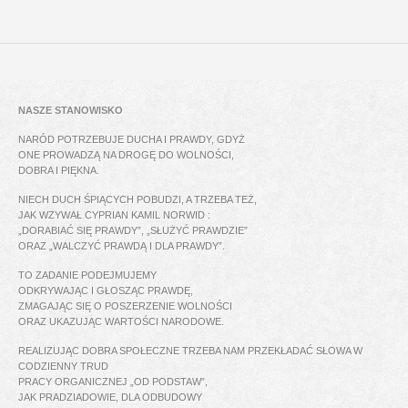
NASZE STANOWISKO
NARÓD POTRZEBUJE DUCHA I PRAWDY, GDYŻ
ONE PROWADZĄ NA DROGĘ DO WOLNOŚCI,
DOBRA I PIĘKNA.
NIECH DUCH ŚPIĄCYCH POBUDZI, A TRZEBA TEŻ,
JAK WZYWAŁ CYPRIAN KAMIL NORWID :
„DORABIAĆ SIĘ PRAWDY”, „SŁUŻYĆ PRAWDZIE”
ORAZ „WALCZYĆ PRAWDĄ I DLA PRAWDY”.
TO ZADANIE PODEJMUJEMY
ODKRYWAJĄC I GŁOSZĄC PRAWDĘ,
ZMAGAJĄC SIĘ O POSZERZENIE WOLNOŚCI
ORAZ UKAZUJĄC WARTOŚCI NARODOWE.
REALIZUJĄC DOBRA SPOŁECZNE TRZEBA NAM PRZEKŁADAĆ SŁOWA W
CODZIENNY TRUD
PRACY ORGANICZNEJ „OD PODSTAW”,
JAK PRADZIADOWIE, DLA ODBUDOWY