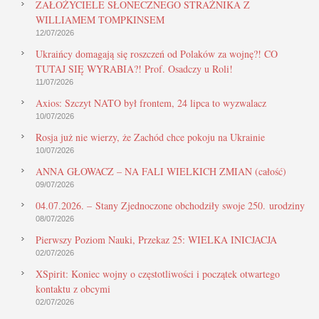
ZAŁOŻYCIELE SŁONECZNEGO STRAŻNIKA Z
WILLIAMEM TOMPKINSEM
12/07/2026
Ukraińcy domagają się roszczeń od Polaków za wojnę?! CO
TUTAJ SIĘ WYRABIA?! Prof. Osadczy u Roli!
11/07/2026
Axios: Szczyt NATO był frontem, 24 lipca to wyzwalacz
10/07/2026
Rosja już nie wierzy, że Zachód chce pokoju na Ukrainie
10/07/2026
ANNA GŁOWACZ – NA FALI WIELKICH ZMIAN (całość)
09/07/2026
04.07.2026. – Stany Zjednoczone obchodziły swoje 250. urodziny
08/07/2026
Pierwszy Poziom Nauki, Przekaz 25: WIELKA INICJACJA
02/07/2026
XSpirit: Koniec wojny o częstotliwości i początek otwartego
kontaktu z obcymi
02/07/2026