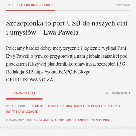
KLUB INTELIGENCJI POLSKIEJ
19/12/2020
Szczepionka to port USB do naszych ciał
i umysłów – Ewa Pawela
Polecamy bardzo dobry merytorycznie i logicznie wykład Pani
Ewy Paweli o tym, co przygotowują nam globalni sataniści pod
pretekstem fałszywej plandemii, koronawirusa, szczepień i 5G.
Redakcja KIP https://youtu.be/-PQdvt3kvgo
OPUBLIKOWANO ZA:
CZYTAJ DALEJ
SKOMENTUJ
W KATEGORII:
EDUKACJA, KULTURA, SZTUKA
,
NAUKA I TECHNIKA
,
REDAKCJA
,
ŚWIAT I CYWILIZACJE
OZNACZONY JAKO:
5G
,
PLANDEMIA COVID-19
,
SATANIŚCI
,
SZCZEPIONKI