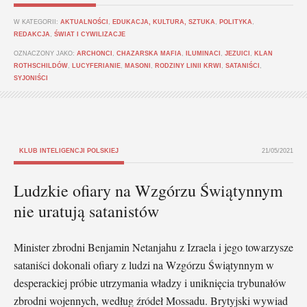
W KATEGORII:
AKTUALNOŚCI
,
EDUKACJA, KULTURA, SZTUKA
,
POLITYKA
,
REDAKCJA
,
ŚWIAT I CYWILIZACJE
OZNACZONY JAKO:
ARCHONCI
,
CHAZARSKA MAFIA
,
ILUMINACI
,
JEZUICI
,
KLAN
ROTHSCHILDÓW
,
LUCYFERIANIE
,
MASONI
,
RODZINY LINII KRWI
,
SATANIŚCI
,
SYJONIŚCI
KLUB INTELIGENCJI POLSKIEJ
21/05/2021
Ludzkie ofiary na Wzgórzu Świątynnym
nie uratują satanistów
Minister zbrodni Benjamin Netanjahu z Izraela i jego towarzysze
sataniści dokonali ofiary z ludzi na Wzgórzu Świątynnym w
desperackiej próbie utrzymania władzy i uniknięcia trybunałów
zbrodni wojennych, według źródeł Mossadu. Brytyjski wywiad