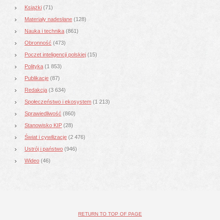
Książki
(71)
Materiały nadesłane
(128)
Nauka i technika
(861)
Obronność
(473)
Poczet inteligencji polskiej
(15)
Polityka
(1 853)
Publikacje
(87)
Redakcja
(3 634)
Społeczeństwo i ekosystem
(1 213)
Sprawiedliwość
(860)
Stanowisko KIP
(28)
Świat i cywilizacje
(2 476)
Ustrój i państwo
(946)
Wideo
(46)
RETURN TO TOP OF PAGE