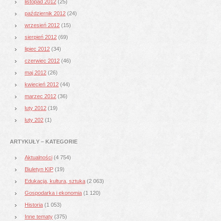
listopad 2012
(25)
październik 2012
(24)
wrzesień 2012
(15)
sierpień 2012
(69)
lipiec 2012
(34)
czerwiec 2012
(46)
maj 2012
(26)
kwiecień 2012
(44)
marzec 2012
(36)
luty 2012
(19)
luty 202
(1)
ARTYKUŁY – KATEGORIE
Aktualności
(4 754)
Biuletyn KIP
(19)
Edukacja, kultura, sztuka
(2 063)
Gospodarka i ekonomia
(1 120)
Historia
(1 053)
Inne tematy
(375)