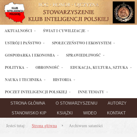
AKTUALNOŚCI
ŚWIAT I CYWILIZACJE
USTRÓJ I PAŃSTWO
SPOŁECZEŃSTWO I EKOSYSTEM
GOSPODARKA I EKONOMIA
SPRAWIEDLIWOŚĆ
POLITYKA
OBRONNOŚĆ
EDUKACJA, KULTURA, SZTUKA
NAUKA I TECHNIKA
HISTORIA
POCZET INTELIGENCJI POLSKIEJ
INNE TEMATY
STRONA GŁÓWNA
O STOWARZYSZENIU
AUTORZY
STANOWISKO KIP
KSIĄŻKI
WIDEO
KONTAKT
Jesteś tutaj:
Strona główna
Archiwum sataniści