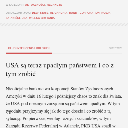
W KATEGORII:
AKTUALNOŚCI
,
REDAKCJA
OZNACZONY JAKO:
DEEP STATE
,
OLIGARCHIA
,
RAND - CORPORATION
,
ROSJA
,
SATANIŚCI
,
USA
,
WIELKA BRYTANIA
KLUB INTELIGENCJI POLSKIEJ
31/07/2020
USA są teraz upadłym państwem i co z
tym zrobić
Nieoficjalne bankructwo korporacji Stanów Zjednoczonych
Ameryki w dniu 16 lutego i późniejszy chaos to znak dla świata,
że USA pod obecnym zarządem są państwem upadłym. W tym
tygodniu przyjrzymy się jak do tego doszło i co zrobić z tą
sytuacją. Po pierwsze, według różnych szacunków, w tym
Zarządu Rezerwy Federalnej w Atlancie, PKB USA spadł w