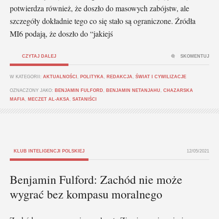
potwierdza również, że doszło do masowych zabójstw, ale
szczegóły dokładnie tego co się stało są ograniczone. Źródła
MI6 podają, że doszło do “jakiejś
CZYTAJ DALEJ
SKOMENTUJ
W KATEGORII:
AKTUALNOŚCI
,
POLITYKA
,
REDAKCJA
,
ŚWIAT I CYWILIZACJE
OZNACZONY JAKO:
BENJAMIN FULFORD
,
BENJAMIN NETANJAHU
,
CHAZARSKA
MAFIA
,
MECZET AL-AKSA
,
SATANIŚCI
KLUB INTELIGENCJI POLSKIEJ
12/05/2021
Benjamin Fulford: Zachód nie może
wygrać bez kompasu moralnego