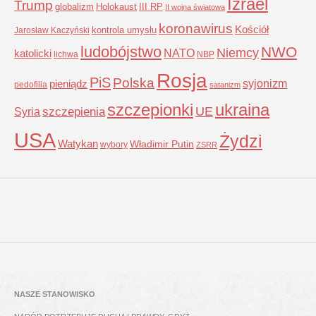
Izrael
Trump
globalizm
Holokaust
III RP
II wojna światowa
koronawirus
Kościół
kontrola umysłu
Jarosław Kaczyński
ludobójstwo
NWO
Niemcy
NATO
katolicki
lichwa
NBP
Rosja
PiS
Polska
syjonizm
pieniądz
pedofilia
satanizm
szczepionki
ukraina
UE
Syria
szczepienia
USA
Żydzi
Watykan
Władimir Putin
wybory
ZSRR
NASZE STANOWISKO