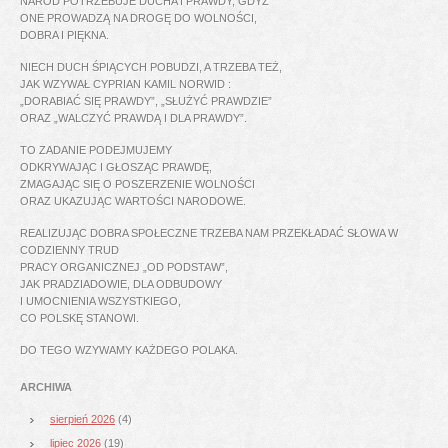
NARÓD POTRZEBUJE DUCHA I PRAWDY, GDYŻ
ONE PROWADZĄ NA DROGĘ DO WOLNOŚCI,
DOBRA I PIĘKNA.
NIECH DUCH ŚPIĄCYCH POBUDZI, A TRZEBA TEŻ,
JAK WZYWAŁ CYPRIAN KAMIL NORWID :
„DORABIAĆ SIĘ PRAWDY”, „SŁUŻYĆ PRAWDZIE”
ORAZ „WALCZYĆ PRAWDĄ I DLA PRAWDY”.
TO ZADANIE PODEJMUJEMY
ODKRYWAJĄC I GŁOSZĄC PRAWDĘ,
ZMAGAJĄC SIĘ O POSZERZENIE WOLNOŚCI
ORAZ UKAZUJĄC WARTOŚCI NARODOWE.
REALIZUJĄC DOBRA SPOŁECZNE TRZEBA NAM PRZEKŁADAĆ SŁOWA W
CODZIENNY TRUD
PRACY ORGANICZNEJ „OD PODSTAW”,
JAK PRADZIADOWIE, DLA ODBUDOWY
I UMOCNIENIA WSZYSTKIEGO,
CO POLSKĘ STANOWI.
DO TEGO WZYWAMY KAŻDEGO POLAKA.
ARCHIWA
sierpień 2026
(4)
lipiec 2026
(19)