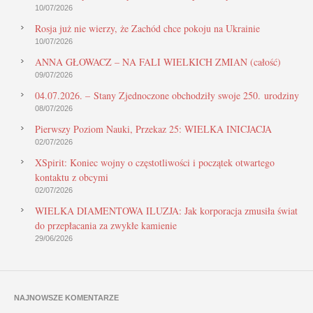
10/07/2026
Rosja już nie wierzy, że Zachód chce pokoju na Ukrainie
10/07/2026
ANNA GŁOWACZ – NA FALI WIELKICH ZMIAN (całość)
09/07/2026
04.07.2026. – Stany Zjednoczone obchodziły swoje 250. urodziny
08/07/2026
Pierwszy Poziom Nauki, Przekaz 25: WIELKA INICJACJA
02/07/2026
XSpirit: Koniec wojny o częstotliwości i początek otwartego
kontaktu z obcymi
02/07/2026
WIELKA DIAMENTOWA ILUZJA: Jak korporacja zmusiła świat
do przepłacania za zwykłe kamienie
29/06/2026
NAJNOWSZE KOMENTARZE