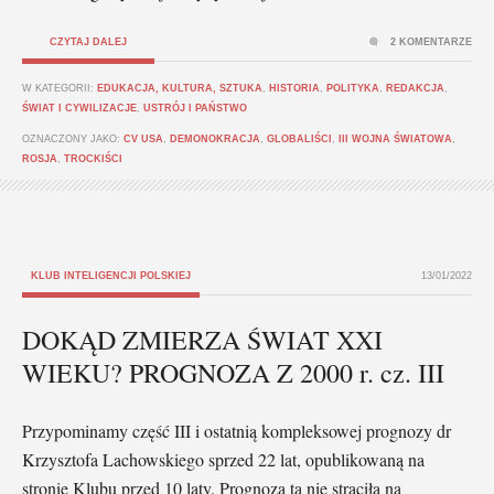
CZYTAJ DALEJ
2 KOMENTARZE
W KATEGORII:
EDUKACJA, KULTURA, SZTUKA
,
HISTORIA
,
POLITYKA
,
REDAKCJA
,
ŚWIAT I CYWILIZACJE
,
USTRÓJ I PAŃSTWO
OZNACZONY JAKO:
CV USA
,
DEMONOKRACJA
,
GLOBALIŚCI
,
III WOJNA ŚWIATOWA
,
ROSJA
,
TROCKIŚCI
KLUB INTELIGENCJI POLSKIEJ
13/01/2022
DOKĄD ZMIERZA ŚWIAT XXI
WIEKU? PROGNOZA Z 2000 r. cz. III
Przypominamy część III i ostatnią kompleksowej prognozy dr
Krzysztofa Lachowskiego sprzed 22 lat, opublikowaną na
stronie Klubu przed 10 laty. Prognoza ta nie straciła na