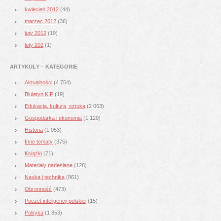
kwiecień 2012
(44)
marzec 2012
(36)
luty 2012
(19)
luty 202
(1)
ARTYKUŁY – KATEGORIE
Aktualności
(4 754)
Biuletyn KIP
(19)
Edukacja, kultura, sztuka
(2 063)
Gospodarka i ekonomia
(1 120)
Historia
(1 053)
Inne tematy
(375)
Książki
(71)
Materiały nadesłane
(128)
Nauka i technika
(861)
Obronność
(473)
Poczet inteligencji polskiej
(15)
Polityka
(1 853)