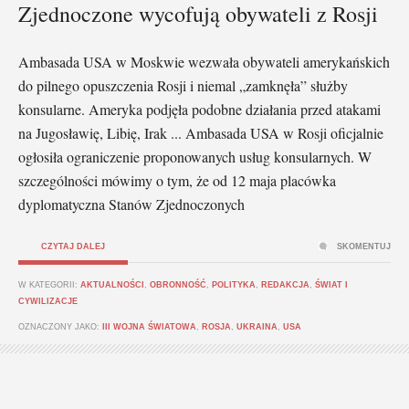
Zjednoczone wycofują obywateli z Rosji
Ambasada USA w Moskwie wezwała obywateli amerykańskich
do pilnego opuszczenia Rosji i niemal „zamknęła” służby
konsularne. Ameryka podjęła podobne działania przed atakami
na Jugosławię, Libię, Irak ... Ambasada USA w Rosji oficjalnie
ogłosiła ograniczenie proponowanych usług konsularnych. W
szczególności mówimy o tym, że od 12 maja placówka
dyplomatyczna Stanów Zjednoczonych
CZYTAJ DALEJ
SKOMENTUJ
W KATEGORII:
AKTUALNOŚCI
,
OBRONNOŚĆ
,
POLITYKA
,
REDAKCJA
,
ŚWIAT I
CYWILIZACJE
OZNACZONY JAKO:
III WOJNA ŚWIATOWA
,
ROSJA
,
UKRAINA
,
USA