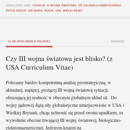
OZNACZONY JAKO:
COVID-19
,
III WOJNA ŚWIATOWA
,
OŚ ZIO-ANGLO-AMERYKAŃSKA
,
POTUS OSZUST JOE BIDEN
,
ROSJA
,
USA
,
WIELKI RESET
KLUB INTELIGENCJI POLSKIEJ
03/02/2022
Czy III wojna światowa jest blisko? (z
USA Curriculum Vitae)
Polecamy bardzo kompetentną analizę geostrategiczną, w
aktualnej, napiętej, grożącej III wojną światową sytuacji,
obrazującą jej realność w obecnym globalnym układ sił. Do
wojny jądrowej dążą siły globalistyczne umiejscowione w USA i
Wielkiej Brytanii, chcąc uchronić się przed swoim upadkiem, za
wywołanie obecnie trwającej III wojny światowej, biologiczno-
elektromagnetycznej. Jedynym krajem na