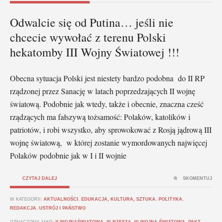
Odwalcie się od Putina… jeśli nie
chcecie wywołać z terenu Polski
hekatomby III Wojny Światowej !!!
Obecna sytuacja Polski jest niestety bardzo podobna do II RP
rządzonej przez Sanację w latach poprzedzających II wojnę
światową. Podobnie jak wtedy, także i obecnie, znaczna cześć
rządzących ma fałszywą tożsamość: Polaków, katolików i
patriotów, i robi wszystko, aby sprowokować z Rosją jądrową III
wojnę światową, w której zostanie wymordowanych najwięcej
Polaków podobnie jak w I i II wojnie
CZYTAJ DALEJ
SKOMENTUJ
W KATEGORII:
AKTUALNOŚCI
,
EDUKACJA, KULTURA, SZTUKA
,
POLITYKA
,
REDAKCJA
,
USTRÓJ I PAŃSTWO
OZNACZONY JAKO:
II WOJNAŚWIATOWA
,
III RZESZA
,
III WOJNA ŚWIATOWA
,
PAKT