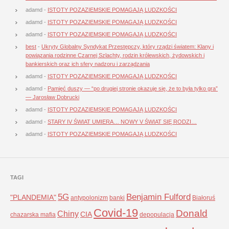
adamd
-
ISTOTY POZAZIEMSKIE POMAGAJĄ LUDZKOŚCI
adamd
-
ISTOTY POZAZIEMSKIE POMAGAJĄ LUDZKOŚCI
adamd
-
ISTOTY POZAZIEMSKIE POMAGAJĄ LUDZKOŚCI
best
-
Ukryty Globalny Syndykat Przestępczy, który rządzi światem: Klany i
powiązania rodzinne Czarnej Szlachty, rodzin królewskich, żydowskich i
bankierskich oraz ich sfery nadzoru i zarządzania
adamd
-
ISTOTY POZAZIEMSKIE POMAGAJĄ LUDZKOŚCI
adamd
-
Pamięć duszy — “po drugiej stronie okazuje się, że to była tylko gra”
— Jarosław Dobrucki
adamd
-
ISTOTY POZAZIEMSKIE POMAGAJĄ LUDZKOŚCI
adamd
-
STARY IV ŚWIAT UMIERA… NOWY V ŚWIAT SIĘ RODZI…
adamd
-
ISTOTY POZAZIEMSKIE POMAGAJĄ LUDZKOŚCI
TAGI
5G
Benjamin Fulford
"PLANDEMIA"
antypolonizm
banki
Białoruś
Covid-19
Donald
Chiny
CIA
chazarska mafia
depopulacja