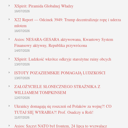
XSpirit: Piramida Globalnej Władzy
16/07/2026
X22 Report — Odcinek 3949: Trump decentralizuje ropę i uderza
młotem
16/07/2026
Axios: NESARA-GESARA aktywowana, Kwantowy System
Finansowy aktywny, Republika przywrócona
14/07/2026
XSpirit: Ludzkość wkrótce odkryje starożytne ruiny obcych
13/07/2026
ISTOTY POZAZIEMSKIE POMAGAJĄ LUDZKOŚCI
13/07/2026
ZAŁOŻYCIELE SŁONECZNEGO STRAŻNIKA Z
WILLIAMEM TOMPKINSEM
12/07/2026
Ukraińcy domagają się roszczeń od Polaków za wojnę?! CO
TUTAJ SIĘ WYRABIA?! Prof. Osadczy u Roli!
11/07/2026
Axios: Szczyt NATO był frontem, 24 lipca to wyzwalacz