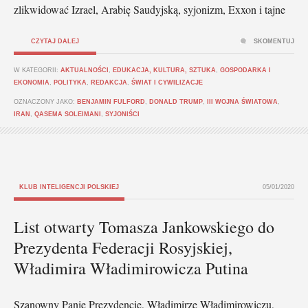
zlikwidować Izrael, Arabię Saudyjską, syjonizm, Exxon i tajne
CZYTAJ DALEJ
SKOMENTUJ
W KATEGORII:
AKTUALNOŚCI
,
EDUKACJA, KULTURA, SZTUKA
,
GOSPODARKA I
EKONOMIA
,
POLITYKA
,
REDAKCJA
,
ŚWIAT I CYWILIZACJE
OZNACZONY JAKO:
BENJAMIN FULFORD
,
DONALD TRUMP
,
III WOJNA ŚWIATOWA
,
IRAN
,
QASEMA SOLEIMANI
,
SYJONIŚCI
KLUB INTELIGENCJI POLSKIEJ
05/01/2020
List otwarty Tomasza Jankowskiego do
Prezydenta Federacji Rosyjskiej,
Władimira Władimirowicza Putina
Szanowny Panie Prezydencie, Władimirze Władimirowiczu,