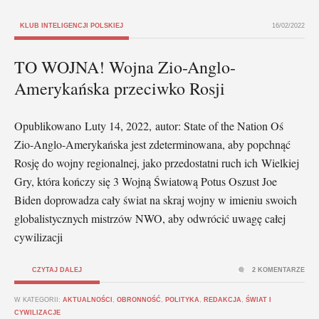
KLUB INTELIGENCJI POLSKIEJ
16/02/2022
TO WOJNA! Wojna Zio-Anglo-
Amerykańska przeciwko Rosji
Opublikowano Luty 14, 2022, autor: State of the Nation Oś
Zio-Anglo-Amerykańska jest zdeterminowana, aby popchnąć
Rosję do wojny regionalnej, jako przedostatni ruch ich Wielkiej
Gry, która kończy się 3 Wojną Światową Potus Oszust Joe
Biden doprowadza cały świat na skraj wojny w imieniu swoich
globalistycznych mistrzów NWO, aby odwrócić uwagę całej
cywilizacji
CZYTAJ DALEJ
2 KOMENTARZE
W KATEGORII:
AKTUALNOŚCI
,
OBRONNOŚĆ
,
POLITYKA
,
REDAKCJA
,
ŚWIAT I
CYWILIZACJE