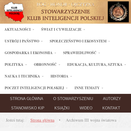
AKTUALNOŚCI
ŚWIAT I CYWILIZACJE
USTRÓJ I PAŃSTWO
SPOŁECZEŃSTWO I EKOSYSTEM
GOSPODARKA I EKONOMIA
SPRAWIEDLIWOŚĆ
POLITYKA
OBRONNOŚĆ
EDUKACJA, KULTURA, SZTUKA
NAUKA I TECHNIKA
HISTORIA
POCZET INTELIGENCJI POLSKIEJ
INNE TEMATY
STRONA GŁÓWNA
O STOWARZYSZENIU
AUTORZY
STANOWISKO KIP
KSIĄŻKI
WIDEO
KONTAKT
Jesteś tutaj:
Strona główna
Archiwum III wojna światowa