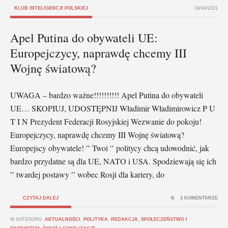
KLUB INTELIGENCJI POLSKIEJ
19/04/2021
Apel Putina do obywateli UE:
Europejczycy, naprawdę chcemy III
Wojnę światową?
UWAGA – bardzo ważne!!!!!!!!!! Apel Putina do obywateli
UE… SKOPIUJ, UDOSTĘPNIJ Władimir Władimirowicz P U
T I N Prezydent Federacji Rosyjskiej Wezwanie do pokoju!
Europejczycy, naprawdę chcemy III Wojnę światową?
Europejscy obywatele! ′′ Twoi ′′ politycy chcą udowodnić, jak
bardzo przydatne są dla UE, NATO i USA. Spodziewają się ich
′′ twardej postawy ′′ wobec Rosji dla kariery, do
CZYTAJ DALEJ
3 KOMENTARZE
W KATEGORII:
AKTUALNOŚCI
,
POLITYKA
,
REDAKCJA
,
SPOŁECZEŃSTWO I