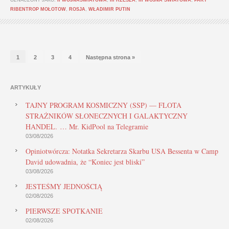
RIBENTROP MOŁOTOW
,
ROSJA
,
WŁADIMIR PUTIN
1
2
3
4
Następna strona »
ARTYKUŁY
TAJNY PROGRAM KOSMICZNY (SSP) — FLOTA
STRAŻNIKÓW SŁONECZNYCH I GALAKTYCZNY
HANDEL. … Mr. KidPool na Telegramie
03/08/2026
Opiniotwórcza: Notatka Sekretarza Skarbu USA Bessenta w Camp
David udowadnia, że “Koniec jest bliski”
03/08/2026
JESTEŚMY JEDNOŚCIĄ
02/08/2026
PIERWSZE SPOTKANIE
02/08/2026