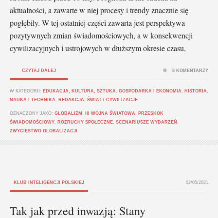
aktualności, a zawarte w niej procesy i trendy znacznie się
pogłębiły. W tej ostatniej części zawarta jest perspektywa
pozytywnych zmian świadomościowych, a w konsekwencji
cywilizacyjnych i ustrojowych w dłuższym okresie czasu,
CZYTAJ DALEJ
8 KOMENTARZY
W KATEGORII:
EDUKACJA, KULTURA, SZTUKA
,
GOSPODARKA I EKONOMIA
,
HISTORIA
,
NAUKA I TECHNIKA
,
REDAKCJA
,
ŚWIAT I CYWILIZACJE
OZNACZONY JAKO:
GLOBALIZM
,
III WOJNA ŚWIATOWA
,
PRZESKOK
ŚWIADOMOŚCIOWY
,
ROZRUCHY SPOŁECZNE
,
SCENARIUSZE WYDARZEŃ
,
ZWYCIĘSTWO GLOBALIZACJI
KLUB INTELIGENCJI POLSKIEJ
02/05/2021
Tak jak przed inwazją: Stany