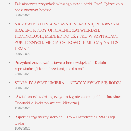
Tak niszczysz przyszłość własnego syna i córki. Prof. Jędrzejko o
podstawowym błędzie
30/07/2026
NA ŻYWO: JAPONIA WŁAŚNIE STAŁA SIĘ PIERWSZYM
KRAJEM, KTÓRY OFICJALNIE ZATWIERDZIŁ
TECHNOLOGIĘ MEDBED DO UŻYTKU W SZPITALACH
PUBLICZNYCH. MEDIA CAŁKOWICIE MILCZĄ NA TEN
TEMAT
29/07/2026
Prezydent zawetował ustawę o homozwiązkach. Kotula
zapowiada: „Jak nie drzwiami, to oknem”
23/07/2026
STARY IV ŚWIAT UMIERA… NOWY V ŚWIAT SIĘ RODZI…
20/07/2026
„Świadomość widzi to, czego mózg nie zapamiętał” — Jarosław
Dobrucki o życiu po śmierci klinicznej
19/07/2026
Raport energetyczny sierpień 2026 – Odrodzenie Cywilizacji
Ludzi
18/07/2026