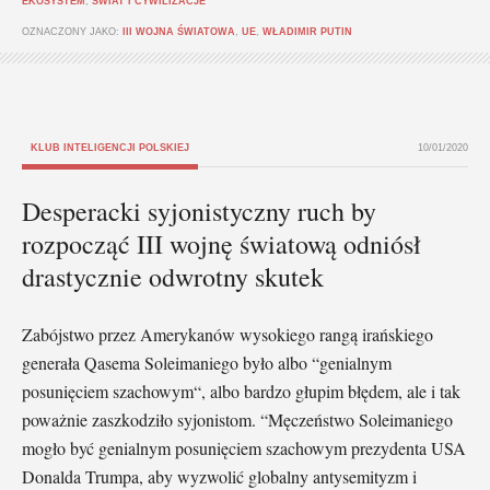
EKOSYSTEM
,
ŚWIAT I CYWILIZACJE
OZNACZONY JAKO:
III WOJNA ŚWIATOWA
,
UE
,
WŁADIMIR PUTIN
KLUB INTELIGENCJI POLSKIEJ
10/01/2020
Desperacki syjonistyczny ruch by
rozpocząć III wojnę światową odniósł
drastycznie odwrotny skutek
Zabójstwo przez Amerykanów wysokiego rangą irańskiego
generała Qasema Soleimaniego było albo “genialnym
posunięciem szachowym“, albo bardzo głupim błędem, ale i tak
poważnie zaszkodziło syjonistom. “Męczeństwo Soleimaniego
mogło być genialnym posunięciem szachowym prezydenta USA
Donalda Trumpa, aby wyzwolić globalny antysemityzm i