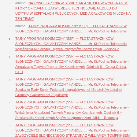
adamd
-
NA ŻYWO: JAPONIA WŁAŚNIE STAŁA SIĘ PIERWSZYM KRAJEM,
KTÓRY OFICJALNIE ZATWIERDZIŁ TECHNOLOGIĘ MEDBED DO
UŻYTKU W SZPITALACH PUBLICZNYCH. MEDIA CAŁKOWICIE MILCZĄ NA
TEN TEMAT
adamd
-
TAJNY PROGRAM KOSMICZNY (SSP) — FLOTA STRAŻNIKÓW
SŁONECZNYCH I GALAKTYCZNY HANDEL. … Mr. KidPool na Telegramie
TAJNY PROGRAM KOSMICZNY (SSP) — FLOTA STRAŻNIKÓW
SŁONECZNYCH I GALAKTYCZNY HANDEL. … Mr. KidPool na Telegramie
-
Wyjaśnienia Aktualizacji Tajnych Programów Kosmicznych, Odcinek 2
TAJNY PROGRAM KOSMICZNY (SSP) — FLOTA STRAŻNIKÓW
SŁONECZNYCH I GALAKTYCZNY HANDEL. … Mr. KidPool na Telegramie
-
Aktualizacje Tajnych Programów Kosmicznych, Odcinek 8 – Grupa Oriona,
Cz. 1
TAJNY PROGRAM KOSMICZNY (SSP) — FLOTA STRAŻNIKÓW
SŁONECZNYCH I GALAKTYCZNY HANDEL. … Mr. KidPool na Telegramie
-
Spotkanie Rady Super-Federacji Intergalaktycznej i Strażników Lokalnej
Gromady Galaktycznej 20 galaktyk
TAJNY PROGRAM KOSMICZNY (SSP) — FLOTA STRAŻNIKÓW
SŁONECZNYCH I GALAKTYCZNY HANDEL. … Mr. KidPool na Telegramie
-
Wyjaśnienia Aktualizacji Tajnych Programów Kosmicznych, Odcinek 6 –
Proklamacja Kosmicznych Sądów na zgromadzeniu MKK – Recenzja
TAJNY PROGRAM KOSMICZNY (SSP) — FLOTA STRAŻNIKÓW
SŁONECZNYCH I GALAKTYCZNY HANDEL. … Mr. KidPool na Telegramie
-
ZAŁOŻYCIELE SŁONECZNEGO STRAŻNIKA Z WILLIAMEM TOMPKINSEM