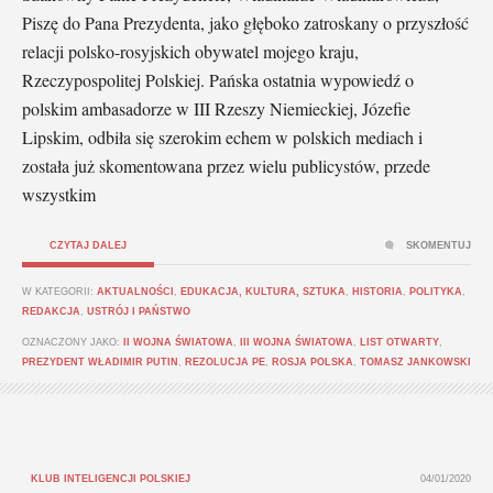
Piszę do Pana Prezydenta, jako głęboko zatroskany o przyszłość
relacji polsko-rosyjskich obywatel mojego kraju,
Rzeczypospolitej Polskiej. Pańska ostatnia wypowiedź o
polskim ambasadorze w III Rzeszy Niemieckiej, Józefie
Lipskim, odbiła się szerokim echem w polskich mediach i
została już skomentowana przez wielu publicystów, przede
wszystkim
CZYTAJ DALEJ
SKOMENTUJ
W KATEGORII:
AKTUALNOŚCI
,
EDUKACJA, KULTURA, SZTUKA
,
HISTORIA
,
POLITYKA
,
REDAKCJA
,
USTRÓJ I PAŃSTWO
OZNACZONY JAKO:
II WOJNA ŚWIATOWA
,
III WOJNA ŚWIATOWA
,
LIST OTWARTY
,
PREZYDENT WŁADIMIR PUTIN
,
REZOLUCJA PE
,
ROSJA POLSKA
,
TOMASZ JANKOWSKI
KLUB INTELIGENCJI POLSKIEJ
04/01/2020