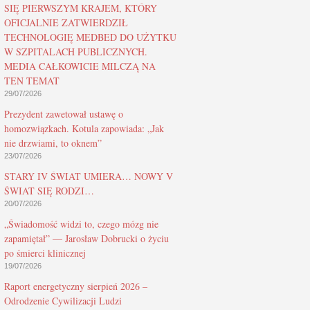
SIĘ PIERWSZYM KRAJEM, KTÓRY
OFICJALNIE ZATWIERDZIŁ
TECHNOLOGIĘ MEDBED DO UŻYTKU
W SZPITALACH PUBLICZNYCH.
MEDIA CAŁKOWICIE MILCZĄ NA
TEN TEMAT
29/07/2026
Prezydent zawetował ustawę o
homozwiązkach. Kotula zapowiada: „Jak
nie drzwiami, to oknem”
23/07/2026
STARY IV ŚWIAT UMIERA… NOWY V
ŚWIAT SIĘ RODZI…
20/07/2026
„Świadomość widzi to, czego mózg nie
zapamiętał” — Jarosław Dobrucki o życiu
po śmierci klinicznej
19/07/2026
Raport energetyczny sierpień 2026 –
Odrodzenie Cywilizacji Ludzi