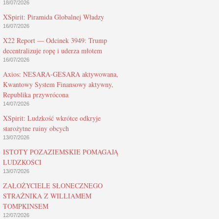
18/07/2026
XSpirit: Piramida Globalnej Władzy
16/07/2026
X22 Report — Odcinek 3949: Trump
decentralizuje ropę i uderza młotem
16/07/2026
Axios: NESARA-GESARA aktywowana,
Kwantowy System Finansowy aktywny,
Republika przywrócona
14/07/2026
XSpirit: Ludzkość wkrótce odkryje
starożytne ruiny obcych
13/07/2026
ISTOTY POZAZIEMSKIE POMAGAJĄ
LUDZKOŚCI
13/07/2026
ZAŁOŻYCIELE SŁONECZNEGO
STRAŻNIKA Z WILLIAMEM
TOMPKINSEM
12/07/2026