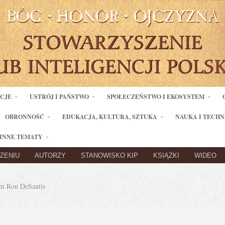
ACJE
USTRÓJ I PAŃSTWO
SPOŁECZEŃSTWO I EKOSYSTEM
OBRONNOŚĆ
EDUKACJA, KULTURA, SZTUKA
NAUKA I TECHN
INNE TEMATY
ZENIU
AUTORZY
STANOWISKO KIP
KSIĄŻKI
WIDEO
m Ron DeSantis