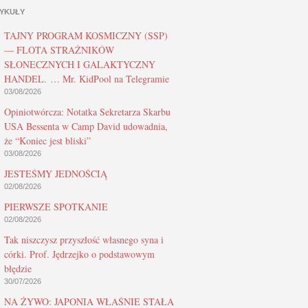
YKUŁY
TAJNY PROGRAM KOSMICZNY (SSP)
— FLOTA STRAŻNIKÓW
SŁONECZNYCH I GALAKTYCZNY
HANDEL. … Mr. KidPool na Telegramie
03/08/2026
Opiniotwórcza: Notatka Sekretarza Skarbu
USA Bessenta w Camp David udowadnia,
że “Koniec jest bliski”
03/08/2026
JESTEŚMY JEDNOŚCIĄ
02/08/2026
PIERWSZE SPOTKANIE
02/08/2026
Tak niszczysz przyszłość własnego syna i
córki. Prof. Jędrzejko o podstawowym
błędzie
30/07/2026
NA ŻYWO: JAPONIA WŁAŚNIE STAŁA