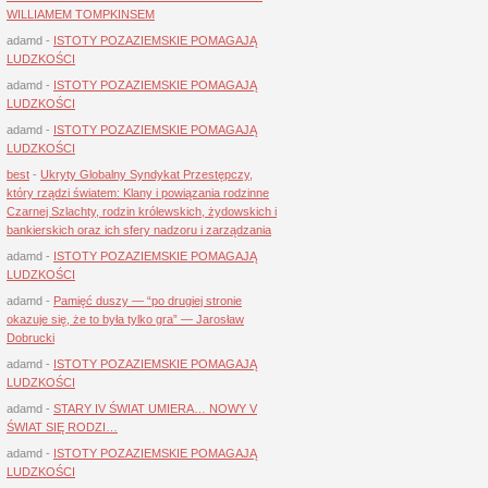
WILLIAMEM TOMPKINSEM
adamd
-
ISTOTY POZAZIEMSKIE POMAGAJĄ
LUDZKOŚCI
adamd
-
ISTOTY POZAZIEMSKIE POMAGAJĄ
LUDZKOŚCI
adamd
-
ISTOTY POZAZIEMSKIE POMAGAJĄ
LUDZKOŚCI
best
-
Ukryty Globalny Syndykat Przestępczy,
który rządzi światem: Klany i powiązania rodzinne
Czarnej Szlachty, rodzin królewskich, żydowskich i
bankierskich oraz ich sfery nadzoru i zarządzania
adamd
-
ISTOTY POZAZIEMSKIE POMAGAJĄ
LUDZKOŚCI
adamd
-
Pamięć duszy — “po drugiej stronie
okazuje się, że to była tylko gra” — Jarosław
Dobrucki
adamd
-
ISTOTY POZAZIEMSKIE POMAGAJĄ
LUDZKOŚCI
adamd
-
STARY IV ŚWIAT UMIERA… NOWY V
ŚWIAT SIĘ RODZI…
adamd
-
ISTOTY POZAZIEMSKIE POMAGAJĄ
LUDZKOŚCI