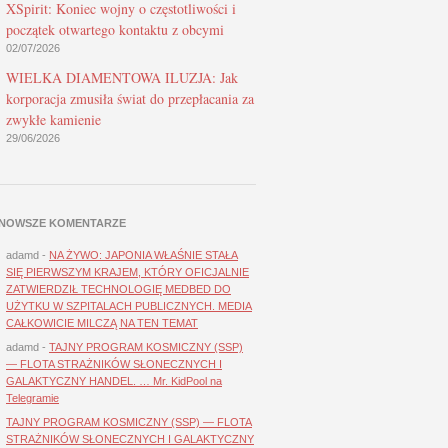
XSpirit: Koniec wojny o częstotliwości i
początek otwartego kontaktu z obcymi
02/07/2026
WIELKA DIAMENTOWA ILUZJA: Jak
korporacja zmusiła świat do przepłacania za
zwykłe kamienie
29/06/2026
NOWSZE KOMENTARZE
adamd
-
NA ŻYWO: JAPONIA WŁAŚNIE STAŁA
SIĘ PIERWSZYM KRAJEM, KTÓRY OFICJALNIE
ZATWIERDZIŁ TECHNOLOGIĘ MEDBED DO
UŻYTKU W SZPITALACH PUBLICZNYCH. MEDIA
CAŁKOWICIE MILCZĄ NA TEN TEMAT
adamd
-
TAJNY PROGRAM KOSMICZNY (SSP)
— FLOTA STRAŻNIKÓW SŁONECZNYCH I
GALAKTYCZNY HANDEL. … Mr. KidPool na
Telegramie
TAJNY PROGRAM KOSMICZNY (SSP) — FLOTA
STRAŻNIKÓW SŁONECZNYCH I GALAKTYCZNY