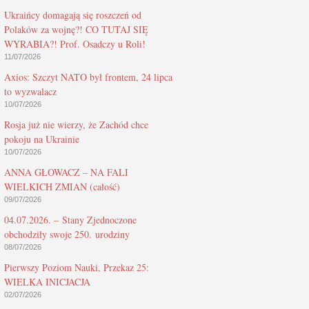
Ukraińcy domagają się roszczeń od
Polaków za wojnę?! CO TUTAJ SIĘ
WYRABIA?! Prof. Osadczy u Roli!
11/07/2026
Axios: Szczyt NATO był frontem, 24 lipca
to wyzwalacz
10/07/2026
Rosja już nie wierzy, że Zachód chce
pokoju na Ukrainie
10/07/2026
ANNA GŁOWACZ – NA FALI
WIELKICH ZMIAN (całość)
09/07/2026
04.07.2026. – Stany Zjednoczone
obchodziły swoje 250. urodziny
08/07/2026
Pierwszy Poziom Nauki, Przekaz 25:
WIELKA INICJACJA
02/07/2026