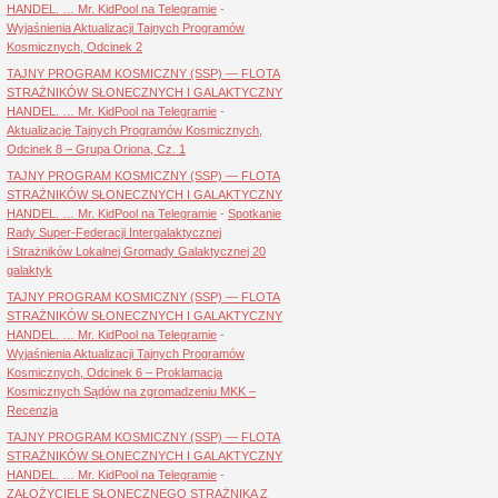
HANDEL. … Mr. KidPool na Telegramie
-
Wyjaśnienia Aktualizacji Tajnych Programów
Kosmicznych, Odcinek 2
TAJNY PROGRAM KOSMICZNY (SSP) — FLOTA
STRAŻNIKÓW SŁONECZNYCH I GALAKTYCZNY
HANDEL. … Mr. KidPool na Telegramie
-
Aktualizacje Tajnych Programów Kosmicznych,
Odcinek 8 – Grupa Oriona, Cz. 1
TAJNY PROGRAM KOSMICZNY (SSP) — FLOTA
STRAŻNIKÓW SŁONECZNYCH I GALAKTYCZNY
HANDEL. … Mr. KidPool na Telegramie
-
Spotkanie
Rady Super-Federacji Intergalaktycznej
i Strażników Lokalnej Gromady Galaktycznej 20
galaktyk
TAJNY PROGRAM KOSMICZNY (SSP) — FLOTA
STRAŻNIKÓW SŁONECZNYCH I GALAKTYCZNY
HANDEL. … Mr. KidPool na Telegramie
-
Wyjaśnienia Aktualizacji Tajnych Programów
Kosmicznych, Odcinek 6 – Proklamacja
Kosmicznych Sądów na zgromadzeniu MKK –
Recenzja
TAJNY PROGRAM KOSMICZNY (SSP) — FLOTA
STRAŻNIKÓW SŁONECZNYCH I GALAKTYCZNY
HANDEL. … Mr. KidPool na Telegramie
-
ZAŁOŻYCIELE SŁONECZNEGO STRAŻNIKA Z