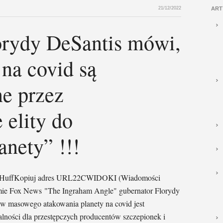
21/12/2022
ART
orydy DeSantis mówi,
 na covid są
e przez
 elity do
anety” !!!
han HuffKopiuj adres URL22CWIDOKI (Wiadomości
mie Fox News "The Ingraham Angle" gubernator Florydy
ów masowego atakowania planety na covid jest
alności dla przestępczych producentów szczepionek i