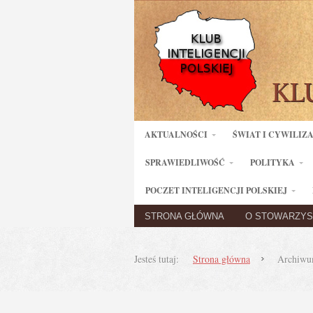
AKTUALNOŚCI
ŚWIAT I CYWILIZ
SPRAWIEDLIWOŚĆ
POLITYKA
POCZET INTELIGENCJI POLSKIEJ
STRONA GŁÓWNA
O STOWARZYS
Jesteś tutaj:
Strona główna
Archiwu