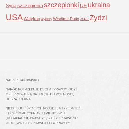
szczepionki
ukraina
UE
Syria
szczepienia
USA
Żydzi
Watykan
Władimir Putin
wybory
ZSRR
NASZE STANOWISKO
NARÓD POTRZEBUJE DUCHA I PRAWDY, GDYŻ
ONE PROWADZĄ NA DROGĘ DO WOLNOŚCI,
DOBRA I PIĘKNA.
NIECH DUCH ŚPIĄCYCH POBUDZI, A TRZEBA TEŻ,
JAK WZYWAŁ CYPRIAN KAMIL NORWID :
„DORABIAĆ SIĘ PRAWDY”, „SŁUŻYĆ PRAWDZIE”
ORAZ „WALCZYĆ PRAWDĄ I DLA PRAWDY”.