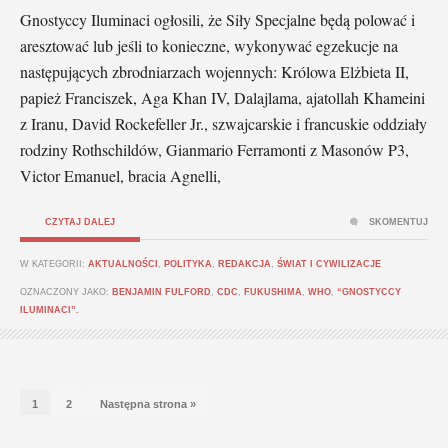
Gnostyccy Iluminaci ogłosili, że Siły Specjalne będą polować i
aresztować lub jeśli to konieczne, wykonywać egzekucje na
następujących zbrodniarzach wojennych: Królowa Elżbieta II,
papież Franciszek, Aga Khan IV, Dalajlama, ajatollah Khameini
z Iranu, David Rockefeller Jr., szwajcarskie i francuskie oddziały
rodziny Rothschildów, Gianmario Ferramonti z Masonów P3,
Victor Emanuel, bracia Agnelli,
CZYTAJ DALEJ
SKOMENTUJ
W KATEGORII:
AKTUALNOŚCI
,
POLITYKA
,
REDAKCJA
,
ŚWIAT I CYWILIZACJE
OZNACZONY JAKO:
BENJAMIN FULFORD
,
CDC
,
FUKUSHIMA
,
WHO
,
“GNOSTYCCY
ILUMINACI”.
1
2
Następna strona »