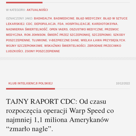
W KATEGORII:
AKTUALNOŚCI
OZNACZONY JAKO:
BADHEALTH
,
BADMEDICINE
,
BŁĄD MEDYCZNY
,
BŁĄD W SZTUCE
LEKARSKIEJ
,
CDC
,
DEPOPULACJA
,
FDA
,
HOSPITALIZACJE
,
KARDIOTOKSYNA
,
NADMIERNA ŚMIERTELNOŚĆ
,
OPEN VAERS
,
OSZUSTWO MEDYCZNE
,
PRZEMOC
MEDYCZNA
,
RON JOHNSON
,
ŚMIERĆ PRZEZ SZCZEPIONKĘ
,
SZCZEPIONKI
,
SZKODY
POSZCZEPIENNE
,
TŁUMIONE
,
V-BEZPIECZNE DANE
,
WIELKA ŁAWA PRZYSIĘGŁYCH
,
WOJNY SZCZEPIONKOWE
,
WSKAŹNIKI ŚMIERTELNOŚCI
,
ZBRODNIE PRZECIWKO
LUDZKOŚCI
,
ZGONY POSZCZEPIENNE
KLUB INTELIGENCJI POLSKIEJ
10/12/2022
TAJNY RAPORT CDC: Od czasu
rozpoczęcia operacji Warp Speed co
najmniej 1,1 miliona Amerykanów
“zmarło nagle”.