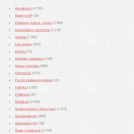
Aktualności
(4 753)
Biuletyn KIP
(19)
Edukacja, kultura, sztuka
(2 065)
Gospodarka i ekonomia
(1 120)
Historia
(1 053)
Inne tematy
(376)
Książki
(71)
Materiały nadesłane
(128)
Nauka i technika
(862)
Obronność
(473)
Poczet inteligencji polskiej
(15)
Polityka
(1 853)
Publikacje
(87)
Redakcja
(3 636)
Społeczeństwo i ekosystem
(1 213)
Sprawiedliwość
(860)
Stanowisko KIP
(28)
Świat i cywilizacje
(2 478)