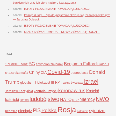
bankierskich oraz ich sfery nadzoru i zarządzania
adamd
-
ISTOTY POZAZIEMSKIE POMAGAJĄ LUDZKOŚCI
adamd
-
Pamięć duszy — “po drugiej stronie okazuje się, że to była tylko gra”
— Jarosław Dobrucki
adamd
-
ISTOTY POZAZIEMSKIE POMAGAJĄ LUDZKOŚCI
adamd
-
STARY IV ŚWIAT UMIERA… NOWY V ŚWIAT SIĘ RODZI…
TAGI
5G
Benjamin Fulford
"PLANDEMIA"
antypolonizm
banki
Białoruś
Covid-19
Donald
Chiny
CIA
chazarska mafia
depopulacja
Izrael
Trump
globalizm
Holokaust
III RP
II wojna światowa
koronawirus
Kościół
kontrola umysłu
Jarosław Kaczyński
ludobójstwo
NWO
Niemcy
NATO
katolicki
lichwa
NBP
Rosja
PiS
Polska
syjonizm
pieniądz
pedofilia
satanizm