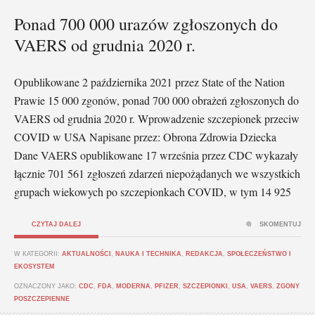
Ponad 700 000 urazów zgłoszonych do
VAERS od grudnia 2020 r.
Opublikowane 2 października 2021 przez State of the Nation
Prawie 15 000 zgonów, ponad 700 000 obrażeń zgłoszonych do
VAERS od grudnia 2020 r. Wprowadzenie szczepionek przeciw
COVID w USA Napisane przez: Obrona Zdrowia Dziecka
Dane VAERS opublikowane 17 września przez CDC wykazały
łącznie 701 561 zgłoszeń zdarzeń niepożądanych we wszystkich
grupach wiekowych po szczepionkach COVID, w tym 14 925
CZYTAJ DALEJ
SKOMENTUJ
W KATEGORII:
AKTUALNOŚCI
,
NAUKA I TECHNIKA
,
REDAKCJA
,
SPOŁECZEŃSTWO I
EKOSYSTEM
OZNACZONY JAKO:
CDC
,
FDA
,
MODERNA
,
PFIZER
,
SZCZEPIONKI
,
USA
,
VAERS
,
ZGONY
POSZCZEPIENNE