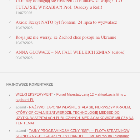
Ukraińcy domagają się roszczeń od Polaków za wojnę?! CO
TUTAJ SIĘ WYRABIA?! Prof. Osadczy u Roli!
11/07/2026
Axios: Szczyt NATO był frontem, 24 lipca to wyzwalacz
10/07/2026
Rosja już nie wierzy, że Zachód chce pokoju na Ukrainie
10/07/2026
ANNA GŁOWACZ – NA FALI WIELKICH ZMIAN (całość)
09/07/2026
NAJNOWSZE KOMENTARZE
WIELKI EKSPERYMENT
-
Ponad Majestatyczną 12 – aktualizacja filmu z
napisami PL
adamd
-
NA ŻYWO: JAPONIA WŁAŚNIE STAŁA SIĘ PIERWSZYM KRAJEM,
KTÓRY OFICJALNIE ZATWIERDZIŁ TECHNOLOGIĘ MEDBED DO
UŻYTKU W SZPITALACH PUBLICZNYCH. MEDIA CAŁKOWICIE MILCZĄ NA
TEN TEMAT
adamd
-
TAJNY PROGRAM KOSMICZNY (SSP) — FLOTA STRAŻNIKÓW
SŁONECZNYCH I GALAKTYCZNY HANDEL. … Mr. KidPool na Telegramie