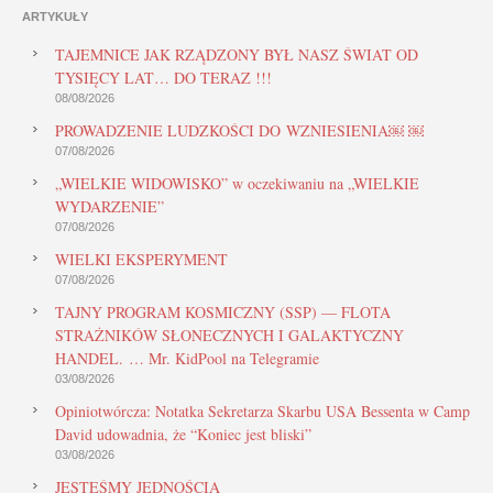
ARTYKUŁY
TAJEMNICE JAK RZĄDZONY BYŁ NASZ ŚWIAT OD
TYSIĘCY LAT… DO TERAZ !!!
08/08/2026
PROWADZENIE LUDZKOŚCI DO WZNIESIENIA￼ ￼
07/08/2026
„WIELKIE WIDOWISKO” w oczekiwaniu na „WIELKIE
WYDARZENIE”
07/08/2026
WIELKI EKSPERYMENT
07/08/2026
TAJNY PROGRAM KOSMICZNY (SSP) — FLOTA
STRAŻNIKÓW SŁONECZNYCH I GALAKTYCZNY
HANDEL. … Mr. KidPool na Telegramie
03/08/2026
Opiniotwórcza: Notatka Sekretarza Skarbu USA Bessenta w Camp
David udowadnia, że “Koniec jest bliski”
03/08/2026
JESTEŚMY JEDNOŚCIĄ