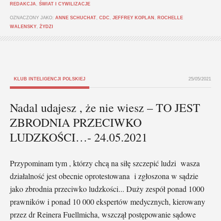
REDAKCJA
,
ŚWIAT I CYWILIZACJE
OZNACZONY JAKO:
ANNE SCHUCHAT
,
CDC
,
JEFFREY KOPLAN
,
ROCHELLE
WALENSKY
,
ŻYDZI
KLUB INTELIGENCJI POLSKIEJ
25/05/2021
Nadal udajesz , że nie wiesz – TO JEST
ZBRODNIA PRZECIWKO
LUDZKOŚCI…- 24.05.2021
Przypominam tym , którzy chcą na siłę szczepić ludzi wasza
działalność jest obecnie oprotestowana i zgłoszona w sądzie
jako zbrodnia przeciwko ludzkości... Duży zespół ponad 1000
prawników i ponad 10 000 ekspertów medycznych, kierowany
przez dr Reinera Fuellmicha, wszczął postępowanie sądowe