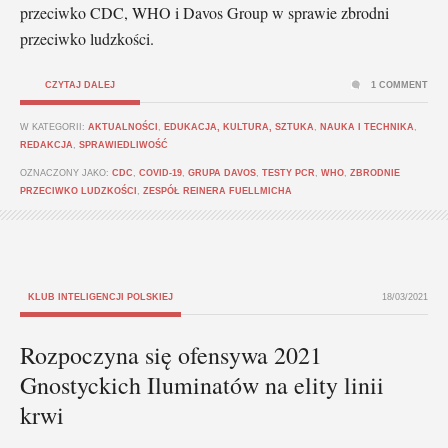
przeciwko CDC, WHO i Davos Group w sprawie zbrodni
przeciwko ludzkości.
CZYTAJ DALEJ
1 COMMENT
W KATEGORII:
AKTUALNOŚCI
,
EDUKACJA, KULTURA, SZTUKA
,
NAUKA I TECHNIKA
,
REDAKCJA
,
SPRAWIEDLIWOŚĆ
OZNACZONY JAKO:
CDC
,
COVID-19
,
GRUPA DAVOS
,
TESTY PCR
,
WHO
,
ZBRODNIE
PRZECIWKO LUDZKOŚCI
,
ZESPÓŁ REINERA FUELLMICHA
KLUB INTELIGENCJI POLSKIEJ
18/03/2021
Rozpoczyna się ofensywa 2021
Gnostyckich Iluminatów na elity linii
krwi