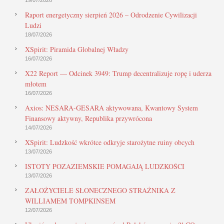
Raport energetyczny sierpień 2026 – Odrodzenie Cywilizacji
Ludzi
18/07/2026
XSpirit: Piramida Globalnej Władzy
16/07/2026
X22 Report — Odcinek 3949: Trump decentralizuje ropę i uderza
młotem
16/07/2026
Axios: NESARA-GESARA aktywowana, Kwantowy System
Finansowy aktywny, Republika przywrócona
14/07/2026
XSpirit: Ludzkość wkrótce odkryje starożytne ruiny obcych
13/07/2026
ISTOTY POZAZIEMSKIE POMAGAJĄ LUDZKOŚCI
13/07/2026
ZAŁOŻYCIELE SŁONECZNEGO STRAŻNIKA Z
WILLIAMEM TOMPKINSEM
12/07/2026