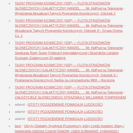
TAJNY PROGRAM KOSMICZNY (SSP) — FLOTA STRAŻNIKÓW
SŁONECZNYCH I GALAKTYCZNY HANDEL. … Mr. KidPool na Telegramie
-
Wyjaśnienia Aktualizacji Tajnych Programów Kosmicznych, Odcinek 2
TAJNY PROGRAM KOSMICZNY (SSP) — FLOTA STRAŻNIKÓW
SŁONECZNYCH I GALAKTYCZNY HANDEL. … Mr. KidPool na Telegramie
-
Aktualizacje Tajnych Programów Kosmicznych, Odcinek 8 – Grupa Oriona,
Cz. 1
TAJNY PROGRAM KOSMICZNY (SSP) — FLOTA STRAŻNIKÓW
SŁONECZNYCH I GALAKTYCZNY HANDEL. … Mr. KidPool na Telegramie
-
Spotkanie Rady Super-Federacji Intergalaktycznej i Strażników Lokalnej
Gromady Galaktycznej 20 galaktyk
TAJNY PROGRAM KOSMICZNY (SSP) — FLOTA STRAŻNIKÓW
SŁONECZNYCH I GALAKTYCZNY HANDEL. … Mr. KidPool na Telegramie
-
Wyjaśnienia Aktualizacji Tajnych Programów Kosmicznych, Odcinek 6 –
Proklamacja Kosmicznych Sądów na zgromadzeniu MKK – Recenzja
TAJNY PROGRAM KOSMICZNY (SSP) — FLOTA STRAŻNIKÓW
SŁONECZNYCH I GALAKTYCZNY HANDEL. … Mr. KidPool na Telegramie
-
ZAŁOŻYCIELE SŁONECZNEGO STRAŻNIKA Z WILLIAMEM TOMPKINSEM
adamd
-
ISTOTY POZAZIEMSKIE POMAGAJĄ LUDZKOŚCI
adamd
-
ISTOTY POZAZIEMSKIE POMAGAJĄ LUDZKOŚCI
adamd
-
ISTOTY POZAZIEMSKIE POMAGAJĄ LUDZKOŚCI
best
-
Ukryty Globalny Syndykat Przestępczy, który rządzi światem: Klany i
powiązania rodzinne Czarnej Szlachty, rodzin królewskich, żydowskich i