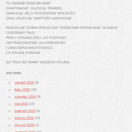
TO ZADANIE PODEJMUJEMY
ODKRYWAJĄC I GŁOSZĄC PRAWDĘ,
ZMAGAJĄC SIĘ O POSZERZENIE WOLNOŚCI
ORAZ UKAZUJĄC WARTOŚCI NARODOWE.
REALIZUJĄC DOBRA SPOŁECZNE TRZEBA NAM PRZEKŁADAĆ SŁOWA W
CODZIENNY TRUD
PRACY ORGANICZNEJ „OD PODSTAW”,
JAK PRADZIADOWIE, DLA ODBUDOWY
I UMOCNIENIA WSZYSTKIEGO,
CO POLSKĘ STANOWI.
DO TEGO WZYWAMY KAŻDEGO POLAKA.
ARCHIWA
sierpień 2026
(8)
lipiec 2026
(19)
czerwiec 2026
(9)
maj 2026
(10)
kwiecień 2026
(9)
marzec 2026
(10)
styczeń 2026
(1)
grudzień 2025
(24)