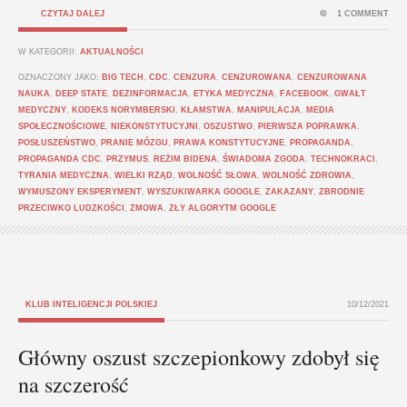
CZYTAJ DALEJ
1 COMMENT
W KATEGORII:
AKTUALNOŚCI
OZNACZONY JAKO:
BIG TECH
,
CDC
,
CENZURA
,
CENZUROWANA
,
CENZUROWANA
NAUKA
,
DEEP STATE
,
DEZINFORMACJA
,
ETYKA MEDYCZNA
,
FACEBOOK
,
GWAŁT
MEDYCZNY
,
KODEKS NORYMBERSKI
,
KŁAMSTWA
,
MANIPULACJA
,
MEDIA
SPOŁECZNOŚCIOWE
,
NIEKONSTYTUCYJNI
,
OSZUSTWO
,
PIERWSZA POPRAWKA
,
POSŁUSZEŃSTWO
,
PRANIE MÓZGU
,
PRAWA KONSTYTUCYJNE
,
PROPAGANDA
,
PROPAGANDA CDC
,
PRZYMUS
,
REŻIM BIDENA
,
ŚWIADOMA ZGODA
,
TECHNOKRACI
,
TYRANIA MEDYCZNA
,
WIELKI RZĄD
,
WOLNOŚĆ SŁOWA
,
WOLNOŚĆ ZDROWIA
,
WYMUSZONY EKSPERYMENT
,
WYSZUKIWARKA GOOGLE
,
ZAKAZANY
,
ZBRODNIE
PRZECIWKO LUDZKOŚCI
,
ZMOWA
,
ZŁY ALGORYTM GOOGLE
KLUB INTELIGENCJI POLSKIEJ
10/12/2021
Główny oszust szczepionkowy zdobył się
na szczerość