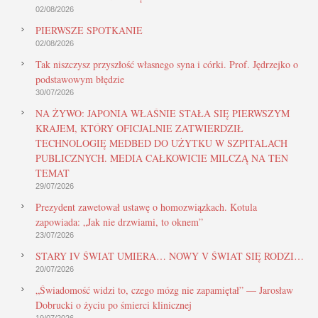
02/08/2026
PIERWSZE SPOTKANIE
02/08/2026
Tak niszczysz przyszłość własnego syna i córki. Prof. Jędrzejko o
podstawowym błędzie
30/07/2026
NA ŻYWO: JAPONIA WŁAŚNIE STAŁA SIĘ PIERWSZYM
KRAJEM, KTÓRY OFICJALNIE ZATWIERDZIŁ
TECHNOLOGIĘ MEDBED DO UŻYTKU W SZPITALACH
PUBLICZNYCH. MEDIA CAŁKOWICIE MILCZĄ NA TEN
TEMAT
29/07/2026
Prezydent zawetował ustawę o homozwiązkach. Kotula
zapowiada: „Jak nie drzwiami, to oknem”
23/07/2026
STARY IV ŚWIAT UMIERA… NOWY V ŚWIAT SIĘ RODZI…
20/07/2026
„Świadomość widzi to, czego mózg nie zapamiętał” — Jarosław
Dobrucki o życiu po śmierci klinicznej
19/07/2026