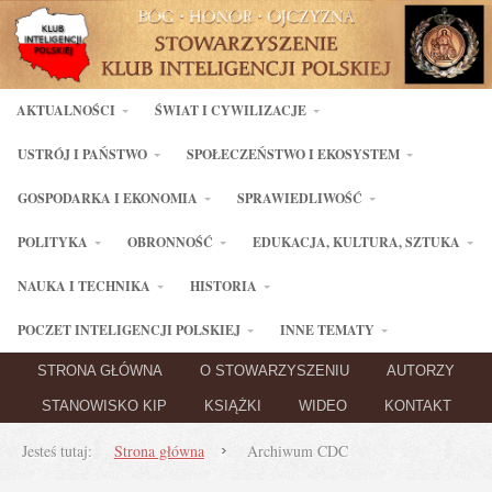
AKTUALNOŚCI
ŚWIAT I CYWILIZACJE
USTRÓJ I PAŃSTWO
SPOŁECZEŃSTWO I EKOSYSTEM
GOSPODARKA I EKONOMIA
SPRAWIEDLIWOŚĆ
POLITYKA
OBRONNOŚĆ
EDUKACJA, KULTURA, SZTUKA
NAUKA I TECHNIKA
HISTORIA
POCZET INTELIGENCJI POLSKIEJ
INNE TEMATY
STRONA GŁÓWNA
O STOWARZYSZENIU
AUTORZY
STANOWISKO KIP
KSIĄŻKI
WIDEO
KONTAKT
Jesteś tutaj:
Strona główna
Archiwum CDC