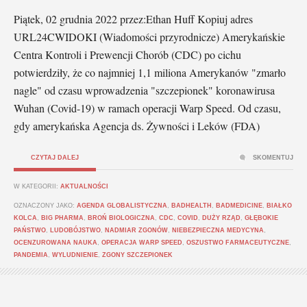
Piątek, 02 grudnia 2022 przez:Ethan Huff Kopiuj adres
URL24CWIDOKI (Wiadomości przyrodnicze) Amerykańskie
Centra Kontroli i Prewencji Chorób (CDC) po cichu
potwierdziły, że co najmniej 1,1 miliona Amerykanów "zmarło
nagle" od czasu wprowadzenia "szczepionek" koronawirusa
Wuhan (Covid-19) w ramach operacji Warp Speed. Od czasu,
gdy amerykańska Agencja ds. Żywności i Leków (FDA)
CZYTAJ DALEJ
SKOMENTUJ
W KATEGORII:
AKTUALNOŚCI
OZNACZONY JAKO:
AGENDA GLOBALISTYCZNA
,
BADHEALTH
,
BADMEDICINE
,
BIAŁKO
KOLCA
,
BIG PHARMA
,
BROŃ BIOLOGICZNA
,
CDC
,
COVID
,
DUŻY RZĄD
,
GŁĘBOKIE
PAŃSTWO
,
LUDOBÓJSTWO
,
NADMIAR ZGONÓW
,
NIEBEZPIECZNA MEDYCYNA
,
OCENZUROWANA NAUKA
,
OPERACJA WARP SPEED
,
OSZUSTWO FARMACEUTYCZNE
,
PANDEMIA
,
WYLUDNIENIE
,
ZGONY SZCZEPIONEK