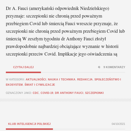
Dr A. Fauci (amerykański odpowiednik Niedzielskiego)
przyznaje: szczepionki nie chronią przed poważnym
przebiegiem Covid lub śmiercią Fauci wreszcie przyznaje, że
szczepionki nie chronią przed poważnym przebiegiem Covid lub
śmiercią W zeszłym tygodniu dr Anthony Fauci złożył
prawdopodobnie najbardziej obciążające wyznanie w historii
szczepionki przeciw Covid. Implikacje jego oświadczenia są
CZYTAJ DALEJ
9 KOMENTARZY
W KATEGORII:
AKTUALNOŚCI
,
NAUKA I TECHNIKA
,
REDAKCJA
,
SPOŁECZEŃSTWO I
EKOSYSTEM
,
ŚWIAT I CYWILIZACJE
OZNACZONY JAKO:
CDC
,
COVID-19
,
DR ANTHONY FAUCI
,
SZCZEPIONKI
KLUB INTELIGENCJI POLSKIEJ
04/10/2021