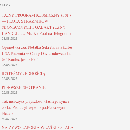
YKUŁY
TAJNY PROGRAM KOSMICZNY (SSP)
— FLOTA STRAŻNIKÓW
SŁONECZNYCH I GALAKTYCZNY
HANDEL. … Mr. KidPool na Telegramie
03/08/2026
Opiniotwórcza: Notatka Sekretarza Skarbu
USA Bessenta w Camp David udowadnia,
że “Koniec jest bliski”
03/08/2026
JESTEŚMY JEDNOŚCIĄ
02/08/2026
PIERWSZE SPOTKANIE
02/08/2026
Tak niszczysz przyszłość własnego syna i
córki. Prof. Jędrzejko o podstawowym
błędzie
30/07/2026
NA ŻYWO: JAPONIA WŁAŚNIE STAŁA