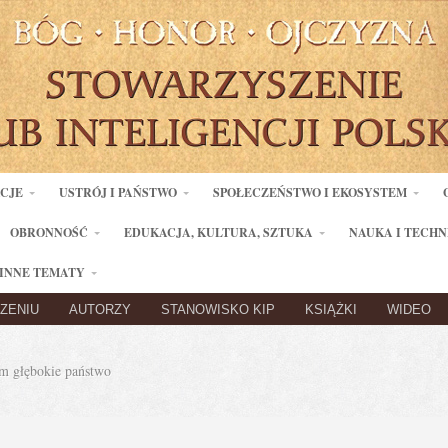
ACJE
USTRÓJ I PAŃSTWO
SPOŁECZEŃSTWO I EKOSYSTEM
OBRONNOŚĆ
EDUKACJA, KULTURA, SZTUKA
NAUKA I TECHN
INNE TEMATY
ZENIU
AUTORZY
STANOWISKO KIP
KSIĄŻKI
WIDEO
 głębokie państwo