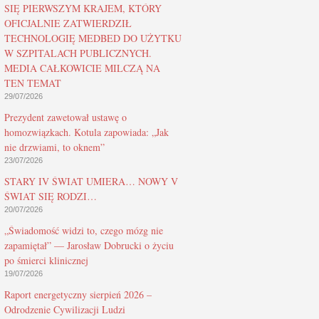
SIĘ PIERWSZYM KRAJEM, KTÓRY
OFICJALNIE ZATWIERDZIŁ
TECHNOLOGIĘ MEDBED DO UŻYTKU
W SZPITALACH PUBLICZNYCH.
MEDIA CAŁKOWICIE MILCZĄ NA
TEN TEMAT
29/07/2026
Prezydent zawetował ustawę o
homozwiązkach. Kotula zapowiada: „Jak
nie drzwiami, to oknem”
23/07/2026
STARY IV ŚWIAT UMIERA… NOWY V
ŚWIAT SIĘ RODZI…
20/07/2026
„Świadomość widzi to, czego mózg nie
zapamiętał” — Jarosław Dobrucki o życiu
po śmierci klinicznej
19/07/2026
Raport energetyczny sierpień 2026 –
Odrodzenie Cywilizacji Ludzi