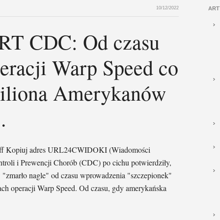
10/12/2022
ART
T CDC: Od czasu
eracji Warp Speed co
miliona Amerykanów
.
 Huff Kopiuj adres URL24CWIDOKI (Wiadomości
roli i Prewencji Chorób (CDC) po cichu potwierdziły,
 "zmarło nagle" od czasu wprowadzenia "szczepionek"
ch operacji Warp Speed. Od czasu, gdy amerykańska