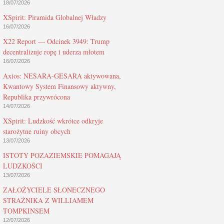
18/07/2026
XSpirit: Piramida Globalnej Władzy
16/07/2026
X22 Report — Odcinek 3949: Trump
decentralizuje ropę i uderza młotem
16/07/2026
Axios: NESARA-GESARA aktywowana,
Kwantowy System Finansowy aktywny,
Republika przywrócona
14/07/2026
XSpirit: Ludzkość wkrótce odkryje
starożytne ruiny obcych
13/07/2026
ISTOTY POZAZIEMSKIE POMAGAJĄ
LUDZKOŚCI
13/07/2026
ZAŁOŻYCIELE SŁONECZNEGO
STRAŻNIKA Z WILLIAMEM
TOMPKINSEM
12/07/2026