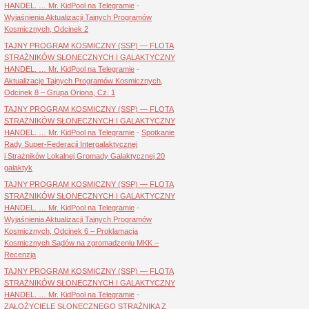
HANDEL. … Mr. KidPool na Telegramie
-
Wyjaśnienia Aktualizacji Tajnych Programów
Kosmicznych, Odcinek 2
TAJNY PROGRAM KOSMICZNY (SSP) — FLOTA
STRAŻNIKÓW SŁONECZNYCH I GALAKTYCZNY
HANDEL. … Mr. KidPool na Telegramie
-
Aktualizacje Tajnych Programów Kosmicznych,
Odcinek 8 – Grupa Oriona, Cz. 1
TAJNY PROGRAM KOSMICZNY (SSP) — FLOTA
STRAŻNIKÓW SŁONECZNYCH I GALAKTYCZNY
HANDEL. … Mr. KidPool na Telegramie
-
Spotkanie
Rady Super-Federacji Intergalaktycznej
i Strażników Lokalnej Gromady Galaktycznej 20
galaktyk
TAJNY PROGRAM KOSMICZNY (SSP) — FLOTA
STRAŻNIKÓW SŁONECZNYCH I GALAKTYCZNY
HANDEL. … Mr. KidPool na Telegramie
-
Wyjaśnienia Aktualizacji Tajnych Programów
Kosmicznych, Odcinek 6 – Proklamacja
Kosmicznych Sądów na zgromadzeniu MKK –
Recenzja
TAJNY PROGRAM KOSMICZNY (SSP) — FLOTA
STRAŻNIKÓW SŁONECZNYCH I GALAKTYCZNY
HANDEL. … Mr. KidPool na Telegramie
-
ZAŁOŻYCIELE SŁONECZNEGO STRAŻNIKA Z