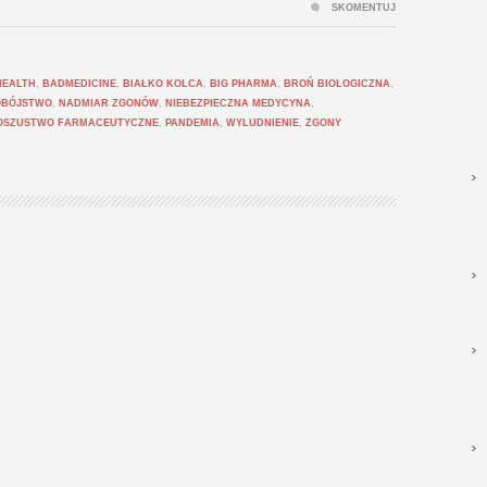
SKOMENTUJ
HEALTH
,
BADMEDICINE
,
BIAŁKO KOLCA
,
BIG PHARMA
,
BROŃ BIOLOGICZNA
,
OBÓJSTWO
,
NADMIAR ZGONÓW
,
NIEBEZPIECZNA MEDYCYNA
,
OSZUSTWO FARMACEUTYCZNE
,
PANDEMIA
,
WYLUDNIENIE
,
ZGONY