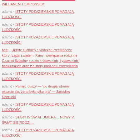
WILLIAMEM TOMPKINSEM
adamd
-
ISTOTY POZAZIEMSKIE POMAGAJĄ
LUDZKOŚCI
adamd
-
ISTOTY POZAZIEMSKIE POMAGAJĄ
LUDZKOŚCI
adamd
-
ISTOTY POZAZIEMSKIE POMAGAJĄ
LUDZKOŚCI
best
-
Ukryty Globalny Syndykat Przestępczy,
który rządzi światem: Klany i powiązania rodzinne
Czarnej Szlachty, rodzin królewskich, żydowskich i
bankierskich oraz ich sfery nadzoru i zarządzania
adamd
-
ISTOTY POZAZIEMSKIE POMAGAJĄ
LUDZKOŚCI
adamd
-
Pamięć duszy — “po drugiej stronie
okazuje się, że to była tylko gra” — Jarosław
Dobrucki
adamd
-
ISTOTY POZAZIEMSKIE POMAGAJĄ
LUDZKOŚCI
adamd
-
STARY IV ŚWIAT UMIERA… NOWY V
ŚWIAT SIĘ RODZI…
adamd
-
ISTOTY POZAZIEMSKIE POMAGAJĄ
LUDZKOŚCI