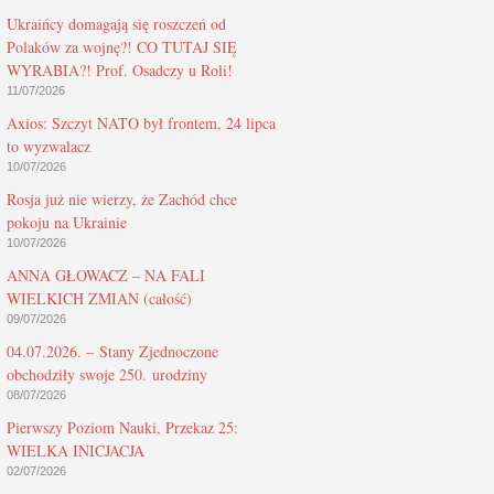
Ukraińcy domagają się roszczeń od
Polaków za wojnę?! CO TUTAJ SIĘ
WYRABIA?! Prof. Osadczy u Roli!
11/07/2026
Axios: Szczyt NATO był frontem, 24 lipca
to wyzwalacz
10/07/2026
Rosja już nie wierzy, że Zachód chce
pokoju na Ukrainie
10/07/2026
ANNA GŁOWACZ – NA FALI
WIELKICH ZMIAN (całość)
09/07/2026
04.07.2026. – Stany Zjednoczone
obchodziły swoje 250. urodziny
08/07/2026
Pierwszy Poziom Nauki, Przekaz 25:
WIELKA INICJACJA
02/07/2026