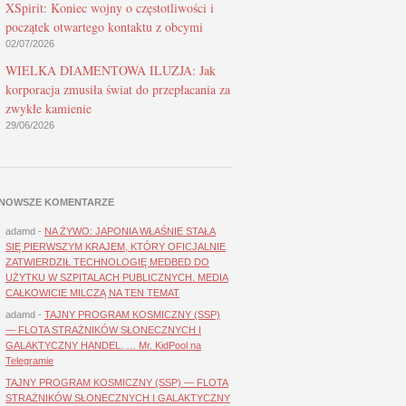
XSpirit: Koniec wojny o częstotliwości i
początek otwartego kontaktu z obcymi
02/07/2026
WIELKA DIAMENTOWA ILUZJA: Jak
korporacja zmusiła świat do przepłacania za
zwykłe kamienie
29/06/2026
NOWSZE KOMENTARZE
adamd
-
NA ŻYWO: JAPONIA WŁAŚNIE STAŁA
SIĘ PIERWSZYM KRAJEM, KTÓRY OFICJALNIE
ZATWIERDZIŁ TECHNOLOGIĘ MEDBED DO
UŻYTKU W SZPITALACH PUBLICZNYCH. MEDIA
CAŁKOWICIE MILCZĄ NA TEN TEMAT
adamd
-
TAJNY PROGRAM KOSMICZNY (SSP)
— FLOTA STRAŻNIKÓW SŁONECZNYCH I
GALAKTYCZNY HANDEL. … Mr. KidPool na
Telegramie
TAJNY PROGRAM KOSMICZNY (SSP) — FLOTA
STRAŻNIKÓW SŁONECZNYCH I GALAKTYCZNY