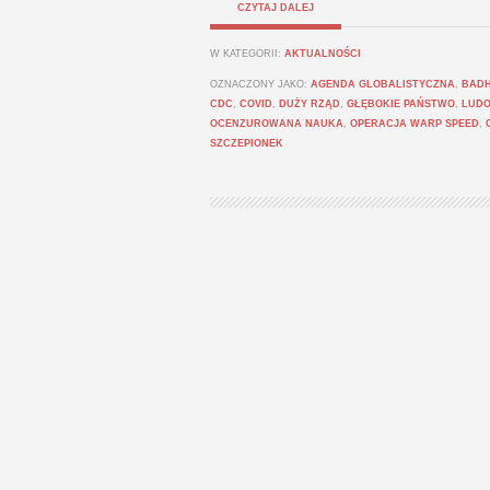
CZYTAJ DALEJ
W KATEGORII:
AKTUALNOŚCI
OZNACZONY JAKO:
AGENDA GLOBALISTYCZNA
,
BAD
CDC
,
COVID
,
DUŻY RZĄD
,
GŁĘBOKIE PAŃSTWO
,
LUD
OCENZUROWANA NAUKA
,
OPERACJA WARP SPEED
,
SZCZEPIONEK