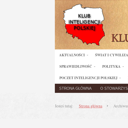
AKTUALNOŚCI
ŚWIAT I CYWILIZ
SPRAWIEDLIWOŚĆ
POLITYKA
POCZET INTELIGENCJI POLSKIEJ
STRONA GŁÓWNA
O STOWARZYS
Jesteś tutaj:
Strona główna
Archiwum