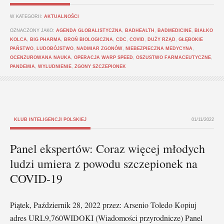
W KATEGORII:
AKTUALNOŚCI
OZNACZONY JAKO:
AGENDA GLOBALISTYCZNA
,
BADHEALTH
,
BADMEDICINE
,
BIAŁKO
KOLCA
,
BIG PHARMA
,
BROŃ BIOLOGICZNA
,
CDC
,
COVID
,
DUŻY RZĄD
,
GŁĘBOKIE
PAŃSTWO
,
LUDOBÓJSTWO
,
NADMIAR ZGONÓW
,
NIEBEZPIECZNA MEDYCYNA
,
OCENZUROWANA NAUKA
,
OPERACJA WARP SPEED
,
OSZUSTWO FARMACEUTYCZNE
,
PANDEMIA
,
WYLUDNIENIE
,
ZGONY SZCZEPIONEK
KLUB INTELIGENCJI POLSKIEJ
01/11/2022
Panel ekspertów: Coraz więcej młodych
ludzi umiera z powodu szczepionek na
COVID-19
Piątek, Październik 28, 2022 przez: Arsenio Toledo Kopiuj
adres URL9,760WIDOKI (Wiadomości przyrodnicze) Panel