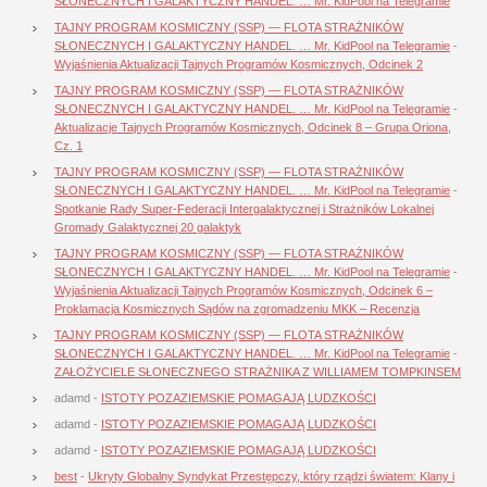
SŁONECZNYCH I GALAKTYCZNY HANDEL. … Mr. KidPool na Telegramie
TAJNY PROGRAM KOSMICZNY (SSP) — FLOTA STRAŻNIKÓW
SŁONECZNYCH I GALAKTYCZNY HANDEL. … Mr. KidPool na Telegramie
-
Wyjaśnienia Aktualizacji Tajnych Programów Kosmicznych, Odcinek 2
TAJNY PROGRAM KOSMICZNY (SSP) — FLOTA STRAŻNIKÓW
SŁONECZNYCH I GALAKTYCZNY HANDEL. … Mr. KidPool na Telegramie
-
Aktualizacje Tajnych Programów Kosmicznych, Odcinek 8 – Grupa Oriona,
Cz. 1
TAJNY PROGRAM KOSMICZNY (SSP) — FLOTA STRAŻNIKÓW
SŁONECZNYCH I GALAKTYCZNY HANDEL. … Mr. KidPool na Telegramie
-
Spotkanie Rady Super-Federacji Intergalaktycznej i Strażników Lokalnej
Gromady Galaktycznej 20 galaktyk
TAJNY PROGRAM KOSMICZNY (SSP) — FLOTA STRAŻNIKÓW
SŁONECZNYCH I GALAKTYCZNY HANDEL. … Mr. KidPool na Telegramie
-
Wyjaśnienia Aktualizacji Tajnych Programów Kosmicznych, Odcinek 6 –
Proklamacja Kosmicznych Sądów na zgromadzeniu MKK – Recenzja
TAJNY PROGRAM KOSMICZNY (SSP) — FLOTA STRAŻNIKÓW
SŁONECZNYCH I GALAKTYCZNY HANDEL. … Mr. KidPool na Telegramie
-
ZAŁOŻYCIELE SŁONECZNEGO STRAŻNIKA Z WILLIAMEM TOMPKINSEM
adamd
-
ISTOTY POZAZIEMSKIE POMAGAJĄ LUDZKOŚCI
adamd
-
ISTOTY POZAZIEMSKIE POMAGAJĄ LUDZKOŚCI
adamd
-
ISTOTY POZAZIEMSKIE POMAGAJĄ LUDZKOŚCI
best
-
Ukryty Globalny Syndykat Przestępczy, który rządzi światem: Klany i