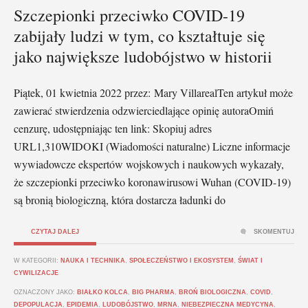
Szczepionki przeciwko COVID-19
zabijały ludzi w tym, co kształtuje się
jako największe ludobójstwo w historii
Piątek, 01 kwietnia 2022 przez: Mary VillarealTen artykuł może
zawierać stwierdzenia odzwierciedlające opinię autoraOmiń
cenzurę, udostępniając ten link: Skopiuj adres
URL1,310WIDOKI (Wiadomości naturalne) Liczne informacje
wywiadowcze ekspertów wojskowych i naukowych wykazały,
że szczepionki przeciwko koronawirusowi Wuhan (COVID-19)
są bronią biologiczną, która dostarcza ładunki do
CZYTAJ DALEJ
SKOMENTUJ
W KATEGORII:
NAUKA I TECHNIKA
,
SPOŁECZEŃSTWO I EKOSYSTEM
,
ŚWIAT I
CYWILIZACJE
OZNACZONY JAKO:
BIAŁKO KOLCA
,
BIG PHARMA
,
BROŃ BIOLOGICZNA
,
COVID
,
DEPOPULACJA
,
EPIDEMIA
,
LUDOBÓJSTWO
,
MRNA
,
NIEBEZPIECZNA MEDYCYNA
,