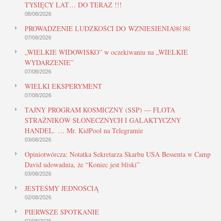
TYSIĘCY LAT… DO TERAZ !!!
08/08/2026
PROWADZENIE LUDZKOŚCI DO WZNIESIENIA￼ ￼
07/08/2026
„WIELKIE WIDOWISKO” w oczekiwaniu na „WIELKIE
WYDARZENIE”
07/08/2026
WIELKI EKSPERYMENT
07/08/2026
TAJNY PROGRAM KOSMICZNY (SSP) — FLOTA
STRAŻNIKÓW SŁONECZNYCH I GALAKTYCZNY
HANDEL. … Mr. KidPool na Telegramie
03/08/2026
Opiniotwórcza: Notatka Sekretarza Skarbu USA Bessenta w Camp
David udowadnia, że “Koniec jest bliski”
03/08/2026
JESTEŚMY JEDNOŚCIĄ
02/08/2026
PIERWSZE SPOTKANIE
02/08/2026