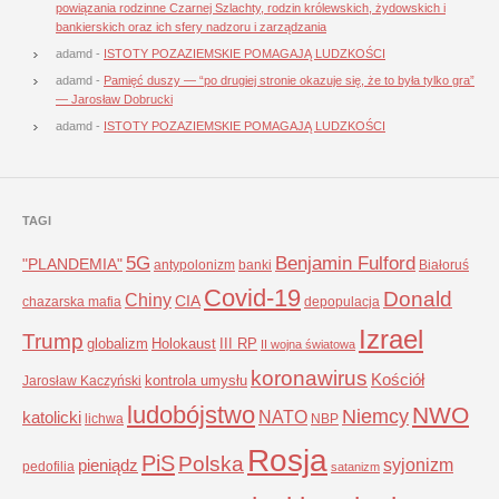
powiązania rodzinne Czarnej Szlachty, rodzin królewskich, żydowskich i
bankierskich oraz ich sfery nadzoru i zarządzania
adamd
-
ISTOTY POZAZIEMSKIE POMAGAJĄ LUDZKOŚCI
adamd
-
Pamięć duszy — “po drugiej stronie okazuje się, że to była tylko gra”
— Jarosław Dobrucki
adamd
-
ISTOTY POZAZIEMSKIE POMAGAJĄ LUDZKOŚCI
TAGI
5G
Benjamin Fulford
"PLANDEMIA"
antypolonizm
banki
Białoruś
Covid-19
Donald
Chiny
CIA
chazarska mafia
depopulacja
Izrael
Trump
globalizm
Holokaust
III RP
II wojna światowa
koronawirus
Kościół
kontrola umysłu
Jarosław Kaczyński
ludobójstwo
NWO
Niemcy
NATO
katolicki
lichwa
NBP
Rosja
PiS
Polska
syjonizm
pieniądz
pedofilia
satanizm