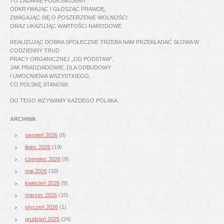
TO ZADANIE PODEJMUJEMY
ODKRYWAJĄC I GŁOSZĄC PRAWDĘ,
ZMAGAJĄC SIĘ O POSZERZENIE WOLNOŚCI
ORAZ UKAZUJĄC WARTOŚCI NARODOWE.
REALIZUJĄC DOBRA SPOŁECZNE TRZEBA NAM PRZEKŁADAĆ SŁOWA W
CODZIENNY TRUD
PRACY ORGANICZNEJ „OD PODSTAW”,
JAK PRADZIADOWIE, DLA ODBUDOWY
I UMOCNIENIA WSZYSTKIEGO,
CO POLSKĘ STANOWI.
DO TEGO WZYWAMY KAŻDEGO POLAKA.
ARCHIWA
sierpień 2026
(8)
lipiec 2026
(19)
czerwiec 2026
(9)
maj 2026
(10)
kwiecień 2026
(9)
marzec 2026
(10)
styczeń 2026
(1)
grudzień 2025
(24)