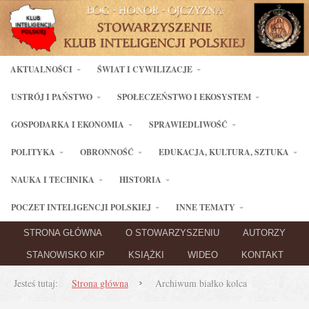
AKTUALNOŚCI
ŚWIAT I CYWILIZACJE
USTRÓJ I PAŃSTWO
SPOŁECZEŃSTWO I EKOSYSTEM
GOSPODARKA I EKONOMIA
SPRAWIEDLIWOŚĆ
POLITYKA
OBRONNOŚĆ
EDUKACJA, KULTURA, SZTUKA
NAUKA I TECHNIKA
HISTORIA
POCZET INTELIGENCJI POLSKIEJ
INNE TEMATY
STRONA GŁÓWNA
O STOWARZYSZENIU
AUTORZY
STANOWISKO KIP
KSIĄŻKI
WIDEO
KONTAKT
Jesteś tutaj:
Strona główna
Archiwum białko kolca