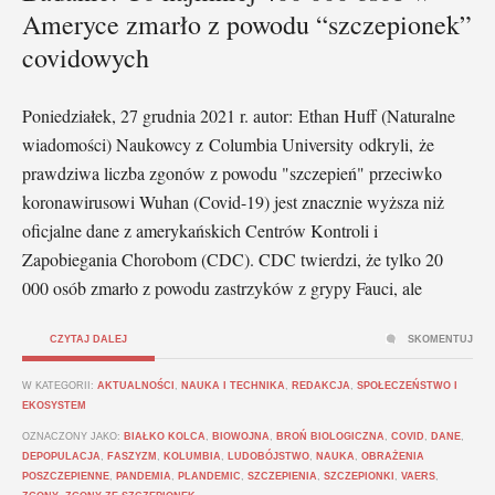
Ameryce zmarło z powodu “szczepionek”
covidowych
Poniedziałek, 27 grudnia 2021 r. autor: Ethan Huff (Naturalne
wiadomości) Naukowcy z Columbia University odkryli, że
prawdziwa liczba zgonów z powodu "szczepień" przeciwko
koronawirusowi Wuhan (Covid-19) jest znacznie wyższa niż
oficjalne dane z amerykańskich Centrów Kontroli i
Zapobiegania Chorobom (CDC). CDC twierdzi, że tylko 20
000 osób zmarło z powodu zastrzyków z grypy Fauci, ale
CZYTAJ DALEJ
SKOMENTUJ
W KATEGORII:
AKTUALNOŚCI
,
NAUKA I TECHNIKA
,
REDAKCJA
,
SPOŁECZEŃSTWO I
EKOSYSTEM
OZNACZONY JAKO:
BIAŁKO KOLCA
,
BIOWOJNA
,
BROŃ BIOLOGICZNA
,
COVID
,
DANE
,
DEPOPULACJA
,
FASZYZM
,
KOLUMBIA
,
LUDOBÓJSTWO
,
NAUKA
,
OBRAŻENIA
POSZCZEPIENNE
,
PANDEMIA
,
PLANDEMIC
,
SZCZEPIENIA
,
SZCZEPIONKI
,
VAERS
,