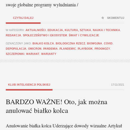
swoje globalne programy wyludniania /
CZYTAJ DALEJ
SKOMENTUJ
W KATEGORII:
AKTUALNOŚCI
,
EDUKACJA, KULTURA, SZTUKA
,
NAUKA I TECHNIKA
,
REDAKCJA
,
SPOŁECZEŃSTWO I EKOSYSTEM
,
ŚWIAT I CYWILIZACJE
OZNACZONY JAKO:
BIAŁKO KOLCA
,
BIOLOGICZNA RZECZ
,
BIOWOJNA
,
COVID
,
DEPOPULACJA
,
OMICRON
,
PANDEMIA
,
PLANDEMIC
,
PLAYBOOK
,
PROGNOZY
,
SZCZEPIONKI
,
WARIANT
,
WARIANTY
KLUB INTELIGENCJI POLSKIEJ
17/11/2021
BARDZO WAŻNE! Oto, jak można
anulować białko kolca
Anulowanie białka kolca Uderzające dowody wizualne Artykuł