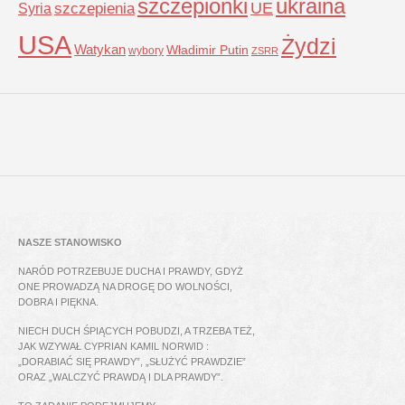
szczepionki
ukraina
UE
Syria
szczepienia
USA
Żydzi
Watykan
Władimir Putin
wybory
ZSRR
NASZE STANOWISKO
NARÓD POTRZEBUJE DUCHA I PRAWDY, GDYŻ
ONE PROWADZĄ NA DROGĘ DO WOLNOŚCI,
DOBRA I PIĘKNA.
NIECH DUCH ŚPIĄCYCH POBUDZI, A TRZEBA TEŻ,
JAK WZYWAŁ CYPRIAN KAMIL NORWID :
„DORABIAĆ SIĘ PRAWDY”, „SŁUŻYĆ PRAWDZIE”
ORAZ „WALCZYĆ PRAWDĄ I DLA PRAWDY”.