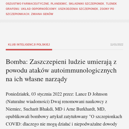
OSZUSTWO FARMACEUTYCZNE
,
PLANDEMIC
,
SKŁADNIKI SZCZEPIONEK
,
TLENEK
GRAFENU
,
UKŁAD ODPORNOŚCIOWY
,
USZKODZENIA SZCZEPIONEK
,
ZGONY PO
SZCZEPIONKACH
,
ZMIANA GENÓW
KLUB INTELIGENCJI POLSKIEJ
11/01/2022
Bomba: Zaszczepieni ludzie umierają z
powodu ataków autoimmunologicznych
na ich własne narządy
Poniedziałek, 03 stycznia 2022 przez: Lance D Johnson
(Naturalne wiadomości) Dwaj renomowani naukowcy z
Niemiec, Sucharit Bhakdi, MD i Arne Burkhardt, MD,
opublikowali bombowy artykuł zatytułowany "O szczepionkach
COVID: dlaczego nie mogą działać i niepodważalne dowody