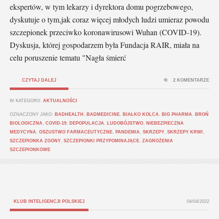
ekspertów, w tym lekarzy i dyrektora domu pogrzebowego,
dyskutuje o tym,jak coraz więcej młodych ludzi umieraz powodu
szczepionek przeciwko koronawirusowi Wuhan (COVID-19).
Dyskusja, której gospodarzem była Fundacja RAIR, miała na
celu poruszenie tematu "Nagła śmierć
CZYTAJ DALEJ
2 KOMENTARZE
W KATEGORII:
AKTUALNOŚCI
OZNACZONY JAKO:
BADHEALTH
,
BADMEDICINE
,
BIAŁKO KOLCA
,
BIG PHARMA
,
BROŃ
BIOLOGICZNA
,
COVID-19
,
DEPOPULACJA
,
LUDOBÓJSTWO
,
NIEBEZPIECZNA
MEDYCYNA
,
OSZUSTWO FARMACEUTYCZNE
,
PANDEMIA
,
SKRZEPY
,
SKRZEPY KRWI
,
SZCZEPIONKA ZGONY
,
SZCZEPIONKI PRZYPOMINAJĄCE
,
ZAGROŻENIA
SZCZEPIONKOWE
KLUB INTELIGENCJI POLSKIEJ
04/04/2022