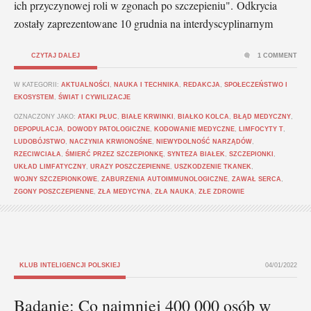
ich przyczynowej roli w zgonach po szczepieniu". Odkrycia
zostały zaprezentowane 10 grudnia na interdyscyplinarnym
CZYTAJ DALEJ
1 COMMENT
W KATEGORII:
AKTUALNOŚCI
,
NAUKA I TECHNIKA
,
REDAKCJA
,
SPOŁECZEŃSTWO I
EKOSYSTEM
,
ŚWIAT I CYWILIZACJE
OZNACZONY JAKO:
ATAKI PŁUC
,
BIAŁE KRWINKI
,
BIAŁKO KOLCA
,
BŁĄD MEDYCZNY
,
DEPOPULACJA
,
DOWODY PATOLOGICZNE
,
KODOWANIE MEDYCZNE
,
LIMFOCYTY T
,
LUDOBÓJSTWO
,
NACZYNIA KRWIONOŚNE
,
NIEWYDOLNOŚĆ NARZĄDÓW
,
RZECIWCIAŁA
,
ŚMIERĆ PRZEZ SZCZEPIONKĘ
,
SYNTEZA BIAŁEK
,
SZCZEPIONKI
,
UKŁAD LIMFATYCZNY
,
URAZY POSZCZEPIENNE
,
USZKODZENIE TKANEK
,
WOJNY SZCZEPIONKOWE
,
ZABURZENIA AUTOIMMUNOLOGICZNE
,
ZAWAŁ SERCA
,
ZGONY POSZCZEPIENNE
,
ZŁA MEDYCYNA
,
ZŁA NAUKA
,
ZŁE ZDROWIE
KLUB INTELIGENCJI POLSKIEJ
04/01/2022
Badanie: Co najmniej 400 000 osób w