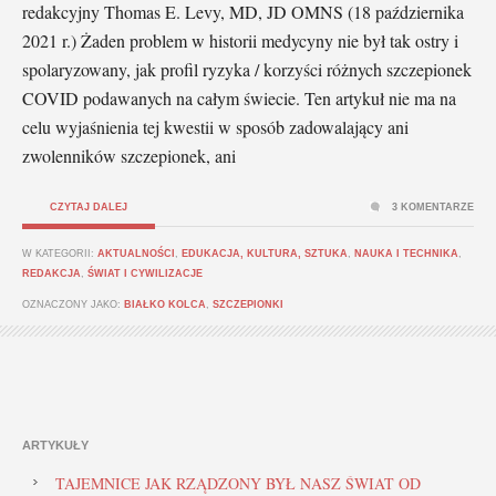
redakcyjny Thomas E. Levy, MD, JD OMNS (18 października
2021 r.) Żaden problem w historii medycyny nie był tak ostry i
spolaryzowany, jak profil ryzyka / korzyści różnych szczepionek
COVID podawanych na całym świecie. Ten artykuł nie ma na
celu wyjaśnienia tej kwestii w sposób zadowalający ani
zwolenników szczepionek, ani
CZYTAJ DALEJ
3 KOMENTARZE
W KATEGORII:
AKTUALNOŚCI
,
EDUKACJA, KULTURA, SZTUKA
,
NAUKA I TECHNIKA
,
REDAKCJA
,
ŚWIAT I CYWILIZACJE
OZNACZONY JAKO:
BIAŁKO KOLCA
,
SZCZEPIONKI
ARTYKUŁY
TAJEMNICE JAK RZĄDZONY BYŁ NASZ ŚWIAT OD