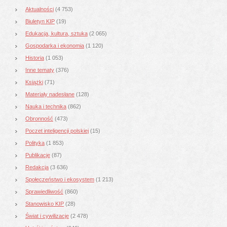
Aktualności
(4 753)
Biuletyn KIP
(19)
Edukacja, kultura, sztuka
(2 065)
Gospodarka i ekonomia
(1 120)
Historia
(1 053)
Inne tematy
(376)
Książki
(71)
Materiały nadesłane
(128)
Nauka i technika
(862)
Obronność
(473)
Poczet inteligencji polskiej
(15)
Polityka
(1 853)
Publikacje
(87)
Redakcja
(3 636)
Społeczeństwo i ekosystem
(1 213)
Sprawiedliwość
(860)
Stanowisko KIP
(28)
Świat i cywilizacje
(2 478)