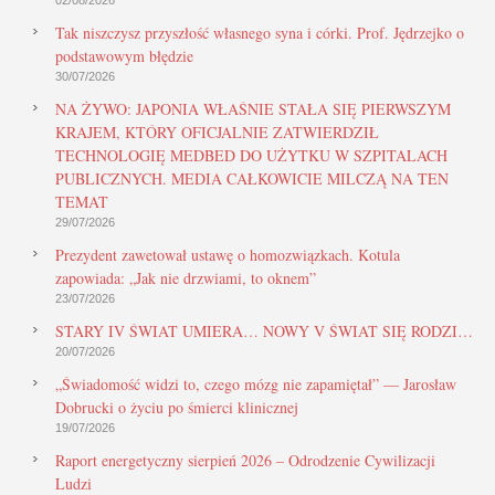
Tak niszczysz przyszłość własnego syna i córki. Prof. Jędrzejko o
podstawowym błędzie
30/07/2026
NA ŻYWO: JAPONIA WŁAŚNIE STAŁA SIĘ PIERWSZYM
KRAJEM, KTÓRY OFICJALNIE ZATWIERDZIŁ
TECHNOLOGIĘ MEDBED DO UŻYTKU W SZPITALACH
PUBLICZNYCH. MEDIA CAŁKOWICIE MILCZĄ NA TEN
TEMAT
29/07/2026
Prezydent zawetował ustawę o homozwiązkach. Kotula
zapowiada: „Jak nie drzwiami, to oknem”
23/07/2026
STARY IV ŚWIAT UMIERA… NOWY V ŚWIAT SIĘ RODZI…
20/07/2026
„Świadomość widzi to, czego mózg nie zapamiętał” — Jarosław
Dobrucki o życiu po śmierci klinicznej
19/07/2026
Raport energetyczny sierpień 2026 – Odrodzenie Cywilizacji
Ludzi