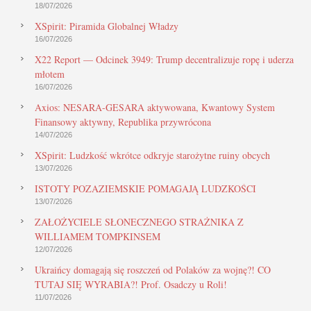
18/07/2026
XSpirit: Piramida Globalnej Władzy
16/07/2026
X22 Report — Odcinek 3949: Trump decentralizuje ropę i uderza
młotem
16/07/2026
Axios: NESARA-GESARA aktywowana, Kwantowy System
Finansowy aktywny, Republika przywrócona
14/07/2026
XSpirit: Ludzkość wkrótce odkryje starożytne ruiny obcych
13/07/2026
ISTOTY POZAZIEMSKIE POMAGAJĄ LUDZKOŚCI
13/07/2026
ZAŁOŻYCIELE SŁONECZNEGO STRAŻNIKA Z
WILLIAMEM TOMPKINSEM
12/07/2026
Ukraińcy domagają się roszczeń od Polaków za wojnę?! CO
TUTAJ SIĘ WYRABIA?! Prof. Osadczy u Roli!
11/07/2026