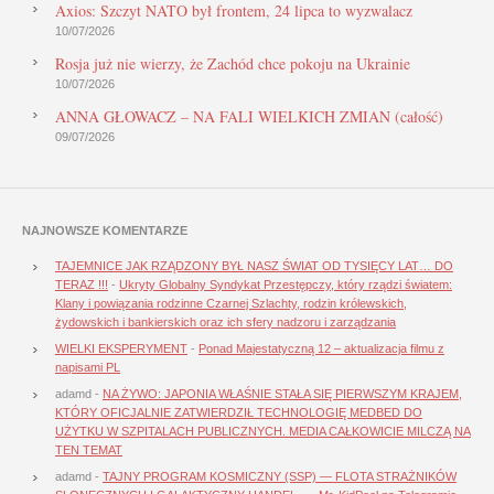
Axios: Szczyt NATO był frontem, 24 lipca to wyzwalacz
10/07/2026
Rosja już nie wierzy, że Zachód chce pokoju na Ukrainie
10/07/2026
ANNA GŁOWACZ – NA FALI WIELKICH ZMIAN (całość)
09/07/2026
NAJNOWSZE KOMENTARZE
TAJEMNICE JAK RZĄDZONY BYŁ NASZ ŚWIAT OD TYSIĘCY LAT… DO
TERAZ !!!
-
Ukryty Globalny Syndykat Przestępczy, który rządzi światem:
Klany i powiązania rodzinne Czarnej Szlachty, rodzin królewskich,
żydowskich i bankierskich oraz ich sfery nadzoru i zarządzania
WIELKI EKSPERYMENT
-
Ponad Majestatyczną 12 – aktualizacja filmu z
napisami PL
adamd
-
NA ŻYWO: JAPONIA WŁAŚNIE STAŁA SIĘ PIERWSZYM KRAJEM,
KTÓRY OFICJALNIE ZATWIERDZIŁ TECHNOLOGIĘ MEDBED DO
UŻYTKU W SZPITALACH PUBLICZNYCH. MEDIA CAŁKOWICIE MILCZĄ NA
TEN TEMAT
adamd
-
TAJNY PROGRAM KOSMICZNY (SSP) — FLOTA STRAŻNIKÓW