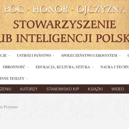
ACJE
USTRÓJ I PAŃSTWO
SPOŁECZEŃSTWO I EKOSYSTEM
OBRONNOŚĆ
EDUKACJA, KULTURA, SZTUKA
NAUKA I TECHN
INNE TEMATY
ZENIU
AUTORZY
STANOWISKO KIP
KSIĄŻKI
WIDEO
m Przymus