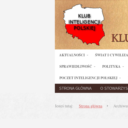
AKTUALNOŚCI
ŚWIAT I CYWILIZ
SPRAWIEDLIWOŚĆ
POLITYKA
POCZET INTELIGENCJI POLSKIEJ
STRONA GŁÓWNA
O STOWARZYS
Jesteś tutaj:
Strona główna
Archiwu