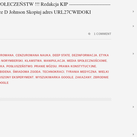
EŃSTW !!! Redakcja KIP ---------------------------
 Lance D Johnson Skopiuj adres URL27CWIDOKI
1 COMMENT
UROWANA
,
CENZUROWANA NAUKA
,
DEEP STATE
,
DEZINFORMACJA
,
ETYKA
 NORYMBERSKI
,
KŁAMSTWA
,
MANIPULACJA
,
MEDIA SPOŁECZNOŚCIOWE
,
WKA
,
POSŁUSZEŃSTWO
,
PRANIE MÓZGU
,
PRAWA KONSTYTUCYJNE
,
 BIDENA
,
ŚWIADOMA ZGODA
,
TECHNOKRACI
,
TYRANIA MEDYCZNA
,
WIELKI
SZONY EKSPERYMENT
,
WYSZUKIWARKA GOOGLE
,
ZAKAZANY
,
ZBRODNIE
OOGLE