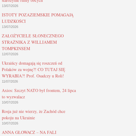
starożytne ruiny obcych
13/07/2026
ISTOTY POZAZIEMSKIE POMAGAJĄ
LUDZKOŚCI
13/07/2026
ZAŁOŻYCIELE SŁONECZNEGO
STRAŻNIKA Z WILLIAMEM
TOMPKINSEM
12/07/2026
Ukraińcy domagają się roszczeń od
Polaków za wojnę?! CO TUTAJ SIĘ
WYRABIA?! Prof. Osadczy u Roli!
11/07/2026
Axios: Szczyt NATO był frontem, 24 lipca
to wyzwalacz
10/07/2026
Rosja już nie wierzy, że Zachód chce
pokoju na Ukrainie
10/07/2026
ANNA GŁOWACZ – NA FALI