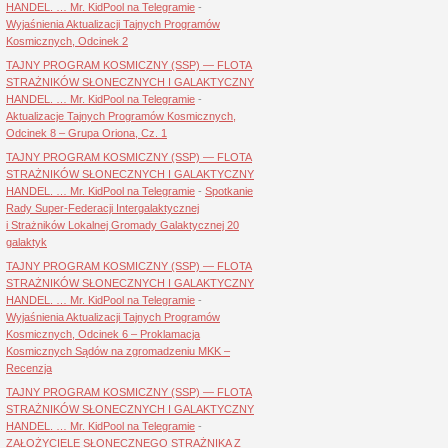
HANDEL. … Mr. KidPool na Telegramie
-
Wyjaśnienia Aktualizacji Tajnych Programów
Kosmicznych, Odcinek 2
TAJNY PROGRAM KOSMICZNY (SSP) — FLOTA
STRAŻNIKÓW SŁONECZNYCH I GALAKTYCZNY
HANDEL. … Mr. KidPool na Telegramie
-
Aktualizacje Tajnych Programów Kosmicznych,
Odcinek 8 – Grupa Oriona, Cz. 1
TAJNY PROGRAM KOSMICZNY (SSP) — FLOTA
STRAŻNIKÓW SŁONECZNYCH I GALAKTYCZNY
HANDEL. … Mr. KidPool na Telegramie
-
Spotkanie
Rady Super-Federacji Intergalaktycznej
i Strażników Lokalnej Gromady Galaktycznej 20
galaktyk
TAJNY PROGRAM KOSMICZNY (SSP) — FLOTA
STRAŻNIKÓW SŁONECZNYCH I GALAKTYCZNY
HANDEL. … Mr. KidPool na Telegramie
-
Wyjaśnienia Aktualizacji Tajnych Programów
Kosmicznych, Odcinek 6 – Proklamacja
Kosmicznych Sądów na zgromadzeniu MKK –
Recenzja
TAJNY PROGRAM KOSMICZNY (SSP) — FLOTA
STRAŻNIKÓW SŁONECZNYCH I GALAKTYCZNY
HANDEL. … Mr. KidPool na Telegramie
-
ZAŁOŻYCIELE SŁONECZNEGO STRAŻNIKA Z