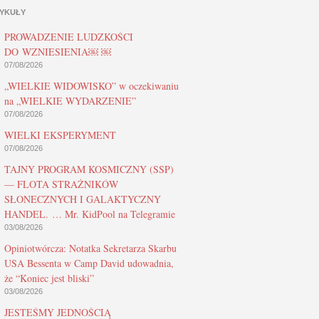
YKUŁY
PROWADZENIE LUDZKOŚCI
DO WZNIESIENIA￼ ￼
07/08/2026
„WIELKIE WIDOWISKO” w oczekiwaniu
na „WIELKIE WYDARZENIE”
07/08/2026
WIELKI EKSPERYMENT
07/08/2026
TAJNY PROGRAM KOSMICZNY (SSP)
— FLOTA STRAŻNIKÓW
SŁONECZNYCH I GALAKTYCZNY
HANDEL. … Mr. KidPool na Telegramie
03/08/2026
Opiniotwórcza: Notatka Sekretarza Skarbu
USA Bessenta w Camp David udowadnia,
że “Koniec jest bliski”
03/08/2026
JESTEŚMY JEDNOŚCIĄ