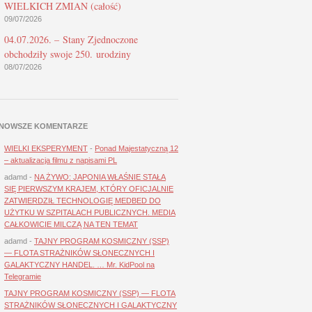
WIELKICH ZMIAN (całość)
09/07/2026
04.07.2026. – Stany Zjednoczone
obchodziły swoje 250. urodziny
08/07/2026
NOWSZE KOMENTARZE
WIELKI EKSPERYMENT
-
Ponad Majestatyczną 12
– aktualizacja filmu z napisami PL
adamd
-
NA ŻYWO: JAPONIA WŁAŚNIE STAŁA
SIĘ PIERWSZYM KRAJEM, KTÓRY OFICJALNIE
ZATWIERDZIŁ TECHNOLOGIĘ MEDBED DO
UŻYTKU W SZPITALACH PUBLICZNYCH. MEDIA
CAŁKOWICIE MILCZĄ NA TEN TEMAT
adamd
-
TAJNY PROGRAM KOSMICZNY (SSP)
— FLOTA STRAŻNIKÓW SŁONECZNYCH I
GALAKTYCZNY HANDEL. … Mr. KidPool na
Telegramie
TAJNY PROGRAM KOSMICZNY (SSP) — FLOTA
STRAŻNIKÓW SŁONECZNYCH I GALAKTYCZNY