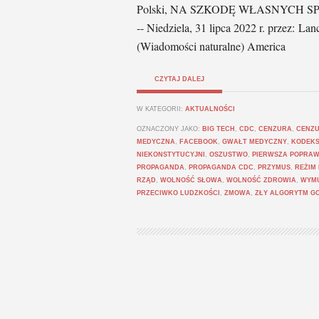
Polski, NA SZKODĘ WŁASNYCH SPOŁECZ
-- Niedziela, 31 lipca 2022 r. przez:
(Wiadomości naturalne) America
CZYTAJ DALEJ
W KATEGORII:
AKTUALNOŚCI
OZNACZONY JAKO:
BIG TECH
,
CDC
,
CENZURA
,
CENZ
MEDYCZNA
,
FACEBOOK
,
GWAŁT MEDYCZNY
,
KODEKS
NIEKONSTYTUCYJNI
,
OSZUSTWO
,
PIERWSZA POPRA
PROPAGANDA
,
PROPAGANDA CDC
,
PRZYMUS
,
REŻIM
RZĄD
,
WOLNOŚĆ SŁOWA
,
WOLNOŚĆ ZDROWIA
,
WYMU
PRZECIWKO LUDZKOŚCI
,
ZMOWA
,
ZŁY ALGORYTM G