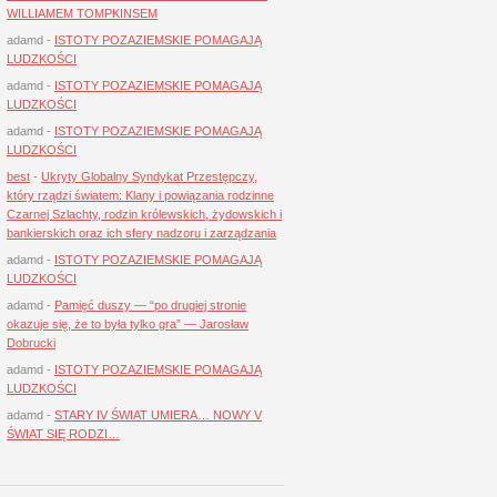
WILLIAMEM TOMPKINSEM
adamd
-
ISTOTY POZAZIEMSKIE POMAGAJĄ
LUDZKOŚCI
adamd
-
ISTOTY POZAZIEMSKIE POMAGAJĄ
LUDZKOŚCI
adamd
-
ISTOTY POZAZIEMSKIE POMAGAJĄ
LUDZKOŚCI
best
-
Ukryty Globalny Syndykat Przestępczy,
który rządzi światem: Klany i powiązania rodzinne
Czarnej Szlachty, rodzin królewskich, żydowskich i
bankierskich oraz ich sfery nadzoru i zarządzania
adamd
-
ISTOTY POZAZIEMSKIE POMAGAJĄ
LUDZKOŚCI
adamd
-
Pamięć duszy — “po drugiej stronie
okazuje się, że to była tylko gra” — Jarosław
Dobrucki
adamd
-
ISTOTY POZAZIEMSKIE POMAGAJĄ
LUDZKOŚCI
adamd
-
STARY IV ŚWIAT UMIERA… NOWY V
ŚWIAT SIĘ RODZI…