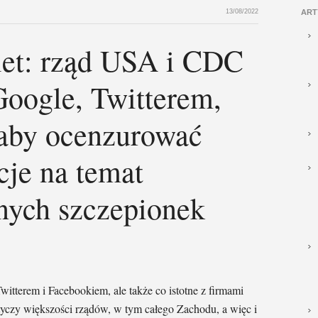
13/08/2022
ART
let: rząd USA i CDC
Google, Twitterem,
aby ocenzurować
cje na temat
nych szczepionek
tterem i Facebookiem, ale także co istotne z firmami
yczy większości rządów, w tym całego Zachodu, a więc i