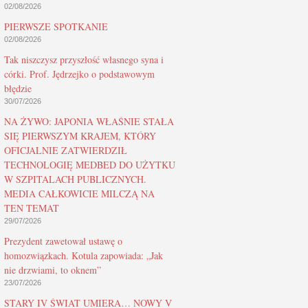
02/08/2026
PIERWSZE SPOTKANIE
02/08/2026
Tak niszczysz przyszłość własnego syna i
córki. Prof. Jędrzejko o podstawowym
błędzie
30/07/2026
NA ŻYWO: JAPONIA WŁAŚNIE STAŁA
SIĘ PIERWSZYM KRAJEM, KTÓRY
OFICJALNIE ZATWIERDZIŁ
TECHNOLOGIĘ MEDBED DO UŻYTKU
W SZPITALACH PUBLICZNYCH.
MEDIA CAŁKOWICIE MILCZĄ NA
TEN TEMAT
29/07/2026
Prezydent zawetował ustawę o
homozwiązkach. Kotula zapowiada: „Jak
nie drzwiami, to oknem”
23/07/2026
STARY IV ŚWIAT UMIERA… NOWY V