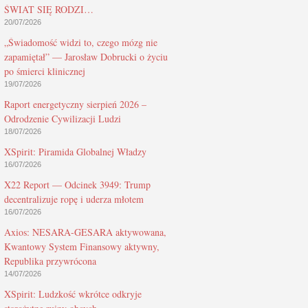
ŚWIAT SIĘ RODZI…
20/07/2026
„Świadomość widzi to, czego mózg nie
zapamiętał” — Jarosław Dobrucki o życiu
po śmierci klinicznej
19/07/2026
Raport energetyczny sierpień 2026 –
Odrodzenie Cywilizacji Ludzi
18/07/2026
XSpirit: Piramida Globalnej Władzy
16/07/2026
X22 Report — Odcinek 3949: Trump
decentralizuje ropę i uderza młotem
16/07/2026
Axios: NESARA-GESARA aktywowana,
Kwantowy System Finansowy aktywny,
Republika przywrócona
14/07/2026
XSpirit: Ludzkość wkrótce odkryje