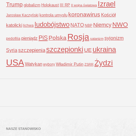
Izrael
Trump
globalizm
Holokaust
III RP
II wojna światowa
koronawirus
Kościół
kontrola umysłu
Jarosław Kaczyński
ludobójstwo
NWO
Niemcy
NATO
katolicki
lichwa
NBP
Rosja
PiS
Polska
syjonizm
pieniądz
pedofilia
satanizm
szczepionki
ukraina
UE
Syria
szczepienia
USA
Żydzi
Watykan
Władimir Putin
wybory
ZSRR
NASZE STANOWISKO