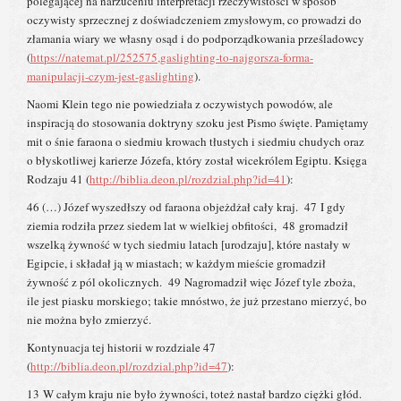
polegającej na narzuceniu interpretacji rzeczywistości w sposób
oczywisty sprzecznej z doświadczeniem zmysłowym, co prowadzi do
złamania wiary we własny osąd i do podporządkowania prześladowcy
(
https://natemat.pl/252575,gaslighting-to-najgorsza-forma-
manipulacji-czym-jest-gaslighting
).
Naomi Klein tego nie powiedziała z oczywistych powodów, ale
inspiracją do stosowania doktryny szoku jest Pismo święte. Pamiętamy
mit o śnie faraona o siedmiu krowach tłustych i siedmiu chudych oraz
o błyskotliwej karierze Józefa, który został wicekrólem Egiptu. Księga
Rodzaju 41 (
http://biblia.deon.pl/rozdzial.php?id=41
):
46 (…) Józef wyszedłszy od faraona objeżdżał cały kraj. 47 I gdy
ziemia rodziła przez siedem lat w wielkiej obfitości, 48 gromadził
wszelką żywność w tych siedmiu latach [urodzaju], które nastały w
Egipcie, i składał ją w miastach; w każdym mieście gromadził
żywność z pól okolicznych. 49 Nagromadził więc Józef tyle zboża,
ile jest piasku morskiego; takie mnóstwo, że już przestano mierzyć, bo
nie można było zmierzyć.
Kontynuacja tej historii w rozdziale 47
(
http://biblia.deon.pl/rozdzial.php?id=47
):
13 W całym kraju nie było żywności, toteż nastał bardzo ciężki głód.