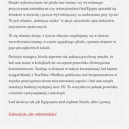
Dzięki wykorzystaniu lat głodu (nie wiemy czy wywołanego
przyczynami naturalnymi czy intencjonalnie) lud Egiptu sprzedał się
Józefowi w niewolę i jeszcze był wdzięczny za zachowanie przy życiu!
To jest właśnie „doktryna szoku” w akcji, arcydzieło spin-doktorów,
inżynierów społecznych.
To się właśnie dzieje, z tym że obecnie znajdujemy się w okresie
wywoływania traumy, w czasie egipskiego głodu, i pewnie dopiero w
jego początkowych latach.
Dzisiejsi następcy Józefa zapewne tak nakręcą psychozę strachu, że
lud sam stanie w kolejkach do szczepień przeciwko złowrogiemu
koronawirusowi. Siedząc w domach w trakcie kwarantanny lud będzie
ściągał filmiki z YouTuba i Netflixa, publiczna sieć bezprzewodowa w
wyniku przeciążenia dozna reżyserowanej zapaści i lud sam zażąda
instalacji bardziej wydajnej sieci 5G. To wszystko to jednak powtórka
z historii a przynajmniej z mitologii.
Lud skończy tak jak Egipcjanie pod rządami Józefa, albo i gorzej.
Zaloguj się, aby odpowiedzieć