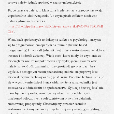
sprawę należy jednak spojrzeć w szerszym kontekście.
To, co teraz się dzieje, to klasyczna implementacja tego, co nazywają
współcześnie „doktryną szoku”, o czym pisała całkiem niedawno
jedna żydowska pismaczka
https://pl.wikipedia.org/wiki/Doktryna_szoku_(ksi%C4%85%C5%B
Cka)
.
W naukach społecznych to doktryna szoku a w psychologii nazywa
się to programowaniem opartym na traumie (trauma based
programming) i – w skali jednostkowej – jest często stosowane także w
tresurze i hodowli zwierząt. Wiele osób, które miały do czynienia ze
zwierzętami wie, że niepokornemu czy brykającemu zwierzakowi
należy sprawić ból, czasami solidny, postawić go w sytuacji bez
wyjścia, a następnym razem pozbawiony nadziei na poprawę losu
zwierzak będzie zachowywał się posłusznie. Podobne techniki stosuje
się w wychowaniu dzieci i teraz widzimy że ta sama technika jest
stosowana w odniesieniu do społeczeństw. “Sytuacja bez wyjścia” nie
musi być rzeczywista, może być wynikiem urojeń, błędnych
przekonać wtłoczonych społeczeństwom w wyniku działania
zmasowanej propagandy. Obserwujemy przecież szerokie
zastosowanie formy przemocy psychicznej nazywanej „gaslighting”,