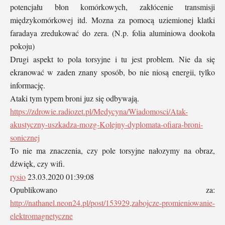
potencjału błon komórkowych, zakłócenie transmisji
międzykomórkowej itd. Mozna za pomocą uziemionej klatki
faradaya zredukować do zera. (N.p. folia aluminiowa dookoła
pokoju)
Drugi aspekt to pola torsyjne i tu jest problem. Nie da się
ekranować w zaden znany sposób, bo nie niosą energii, tylko
informację.
Ataki tym typem broni juz się odbywają.
https://zdrowie.radiozet.pl/Medycyna/Wiadomosci/Atak-
akustyczny-uszkadza-mozg-Kolejny-dyplomata-ofiara-broni-
sonicznej
To nie ma znaczenia, czy pole torsyjne nałozymy na obraz,
dźwięk, czy wifi.
rysio
23.03.2020 01:39:08
Opublikowano za:
http://nathanel.neon24.pl/post/153929,zabojcze-promieniowanie-
elektromagnetyczne