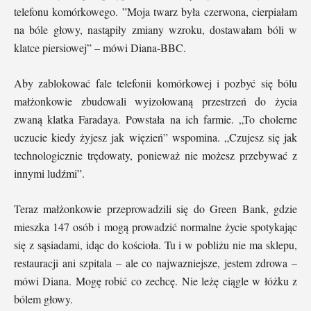
telefonu komórkowego. ”Moja twarz była czerwona, cierpiałam
na bóle głowy, nastąpiły zmiany wzroku, dostawałam bóli w
klatce piersiowej” – mówi Diana-BBC.
Aby zablokować fale telefonii komórkowej i pozbyć się bólu
małżonkowie zbudowali wyizolowaną przestrzeń do życia
zwaną klatka Faradaya. Powstała na ich farmie. „To cholerne
uczucie kiedy żyjesz jak więzień” wspomina. „Czujesz się jak
technologicznie trędowaty, ponieważ nie możesz przebywać z
innymi ludźmi”.
Teraz małżonkowie przeprowadzili się do Green Bank, gdzie
mieszka 147 osób i mogą prowadzić normalne życie spotykając
się z sąsiadami, idąc do kościoła. Tu i w pobliżu nie ma sklepu,
restauracji ani szpitala – ale co najwazniejsze, jestem zdrowa –
mówi Diana. Mogę robić co zechcę. Nie leżę ciągle w łóżku z
bólem głowy.