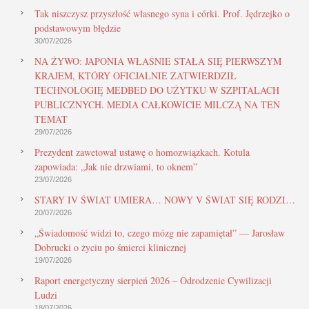
Tak niszczysz przyszłość własnego syna i córki. Prof. Jędrzejko o
podstawowym błędzie
30/07/2026
NA ŻYWO: JAPONIA WŁAŚNIE STAŁA SIĘ PIERWSZYM
KRAJEM, KTÓRY OFICJALNIE ZATWIERDZIŁ
TECHNOLOGIĘ MEDBED DO UŻYTKU W SZPITALACH
PUBLICZNYCH. MEDIA CAŁKOWICIE MILCZĄ NA TEN
TEMAT
29/07/2026
Prezydent zawetował ustawę o homozwiązkach. Kotula
zapowiada: „Jak nie drzwiami, to oknem”
23/07/2026
STARY IV ŚWIAT UMIERA… NOWY V ŚWIAT SIĘ RODZI…
20/07/2026
„Świadomość widzi to, czego mózg nie zapamiętał” — Jarosław
Dobrucki o życiu po śmierci klinicznej
19/07/2026
Raport energetyczny sierpień 2026 – Odrodzenie Cywilizacji
Ludzi
18/07/2026