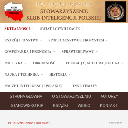
AKTUALNOŚCI
ŚWIAT I CYWILIZACJE
USTRÓJ I PAŃSTWO
SPOŁECZEŃSTWO I EKOSYSTEM
GOSPODARKA I EKONOMIA
SPRAWIEDLIWOŚĆ
POLITYKA
OBRONNOŚĆ
EDUKACJA, KULTURA, SZTUKA
NAUKA I TECHNIKA
HISTORIA
POCZET INTELIGENCJI POLSKIEJ
INNE TEMATY
STRONA GŁÓWNA
O STOWARZYSZENIU
AUTORZY
STANOWISKO KIP
KSIĄŻKI
WIDEO
KONTAKT
KLUB INTELIGENCJI POLSKIEJ
23/03/2020