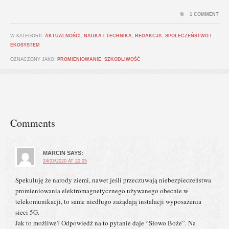
1 COMMENT
W KATEGORII:
AKTUALNOŚCI
,
NAUKA I TECHNIKA
,
REDAKCJA
,
SPOŁECZEŃSTWO I
EKOSYSTEM
OZNACZONY JAKO:
PROMIENIOWANIE
,
SZKODLIWOŚĆ
Comments
MARCIN
SAYS:
24/03/2020 AT 20:05
Spekuluję że narody ziemi, nawet jeśli przeczuwają niebezpieczeństwa
promieniowania elektromagnetycznego używanego obecnie w
telekomunikacji, to same niedługo zażądają instalacji wyposażenia
sieci 5G.
Jak to możliwe? Odpowiedź na to pytanie daje “Słowo Boże”. Na