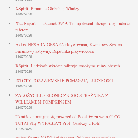
XSpirit: Piramida Globalnej Władzy
16/07/2026
X22 Report — Odcinek 3949: Trump decentralizuje ropę i uderza
młotem
16/07/2026
Axios: NESARA-GESARA aktywowana, Kwantowy System
Finansowy aktywny, Republika przywrócona
14/07/2026
XSpirit: Ludzkość wkrótce odkryje starożytne ruiny obcych
13/07/2026
ISTOTY POZAZIEMSKIE POMAGAJĄ LUDZKOŚCI
13/07/2026
ZAŁOŻYCIELE SŁONECZNEGO STRAŻNIKA Z
WILLIAMEM TOMPKINSEM
12/07/2026
Ukraińcy domagają się roszczeń od Polaków za wojnę?! CO
TUTAJ SIĘ WYRABIA?! Prof. Osadczy u Roli!
11/07/2026
Axios: Szczyt NATO był frontem, 24 lipca to wyzwalacz