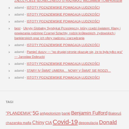
ZAŁOŻYCIELE SŁONECZNEGO STRAŻNIKA Z WILLIAMEM TOMPKINSEM
adamd
-
ISTOTY POZAZIEMSKIE POMAGAJĄ LUDZKOŚCI
adamd
-
ISTOTY POZAZIEMSKIE POMAGAJĄ LUDZKOŚCI
adamd
-
ISTOTY POZAZIEMSKIE POMAGAJĄ LUDZKOŚCI
best
-
Ukryty Globalny Syndykat Przestępczy, który rządzi światem: Klany i
powiązania rodzinne Czarnej Szlachty, rodzin królewskich, żydowskich i
bankierskich oraz ich sfery nadzoru i zarządzania
adamd
-
ISTOTY POZAZIEMSKIE POMAGAJĄ LUDZKOŚCI
adamd
-
Pamięć duszy — “po drugiej stronie okazuje się, że to była tylko gra”
— Jarosław Dobrucki
adamd
-
ISTOTY POZAZIEMSKIE POMAGAJĄ LUDZKOŚCI
adamd
-
STARY IV ŚWIAT UMIERA… NOWY V ŚWIAT SIĘ RODZI…
adamd
-
ISTOTY POZAZIEMSKIE POMAGAJĄ LUDZKOŚCI
TAGI
5G
Benjamin Fulford
"PLANDEMIA"
antypolonizm
banki
Białoruś
Covid-19
Donald
Chiny
CIA
chazarska mafia
depopulacja