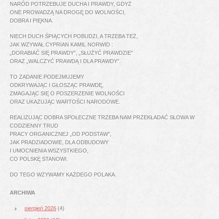
NARÓD POTRZEBUJE DUCHA I PRAWDY, GDYŻ
ONE PROWADZĄ NA DROGĘ DO WOLNOŚCI,
DOBRA I PIĘKNA.
NIECH DUCH ŚPIĄCYCH POBUDZI, A TRZEBA TEŻ,
JAK WZYWAŁ CYPRIAN KAMIL NORWID :
„DORABIAĆ SIĘ PRAWDY”, „SŁUŻYĆ PRAWDZIE”
ORAZ „WALCZYĆ PRAWDĄ I DLA PRAWDY”.
TO ZADANIE PODEJMUJEMY
ODKRYWAJĄC I GŁOSZĄC PRAWDĘ,
ZMAGAJĄC SIĘ O POSZERZENIE WOLNOŚCI
ORAZ UKAZUJĄC WARTOŚCI NARODOWE.
REALIZUJĄC DOBRA SPOŁECZNE TRZEBA NAM PRZEKŁADAĆ SŁOWA W
CODZIENNY TRUD
PRACY ORGANICZNEJ „OD PODSTAW”,
JAK PRADZIADOWIE, DLA ODBUDOWY
I UMOCNIENIA WSZYSTKIEGO,
CO POLSKĘ STANOWI.
DO TEGO WZYWAMY KAŻDEGO POLAKA.
ARCHIWA
sierpień 2026
(4)