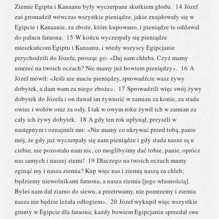
Ziemie Egiptu i Kanaanu były wyczerpane skutkiem głodu. 14 Józef
zaś gromadził wówczas wszystkie pieniądze, jakie znajdowały się w
Egipcie i Kanaanie, za zboże, które kupowano, i pieniądze te oddawał
do pałacu faraona. 15 W końcu wyczerpały się pieniądze
mieszkańcom Egiptu i Kanaanu, i wtedy wszyscy Egipcjanie
przychodzili do Józefa, prosząc go: «Daj nam chleba. Czyż mamy
umrzeć na twoich oczach? Nie mamy już bowiem pieniędzy». 16 A
Józef mówił: «Jeśli nie macie pieniędzy, sprowadźcie wasz żywy
dobytek, a dam wam za niego zboże». 17 Sprowadzili więc swój żywy
dobytek do Józefa i on dawał im żywność w zamian za konie, za stada
owiec i wołów oraz za osły. I tak w owym roku żywił ich w zamian za
cały ich żywy dobytek. 18 A gdy ten rok upłynął, przyszli w
następnym i oznajmili mu: «Nie mamy co ukrywać przed tobą, panie
mój, że gdy już wyczerpały się nam pieniądze i gdy stada nasze są u
ciebie, nie pozostało nam nic, co moglibyśmy dać tobie, panie, oprócz
nas samych i naszej ziemi! 19 Dlaczego na twoich oczach mamy
zginąć my i nasza ziemia? Kup więc nas i ziemię naszą za chleb;
będziemy niewolnikami faraona, a nasza ziemia [jego własnością].
Byleś nam dał ziarno do siewu, a przetrwamy, nie pomrzemy i ziemia
nasza nie będzie leżała odłogiem». 20 Józef wykupił więc wszystkie
grunty w Egipcie dla faraona; każdy bowiem Egipcjanin sprzedał swe