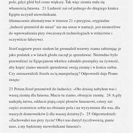
pole, gdyż głód był coraz większy. Tak więc ziemia stała się
własnością faraona. 21 Ludność zaś od jednego do drugiego krańca
Egiptu uczynił niewolnikami.
(tłumaczenie alternatywne w wierszu 21 z przypisu, oryginalne
„ludność przeniósł do miast” nie ma sensu w narracji, jest niemożliwe
do wprowadzenia przy ówczesnych technologiach w rolnictwie i
oczywiście fałszywe).
Józef najpierw przez siedem lat gromadził rezerwy ziarna zabierając je
jako podatek a w latach głodu zaczął je sprzedawać. Nietrudno było
przewidzieć że Egipcjanom wkrótce zabrakło pieniędzy na żywność,
aby kupić ziarno musieli sprzedawać swoją ziemię i w końcu siebie.
Czy znienawidzili Józefa za tą manipulację? Odpowiedź daje Pismo
święte:
23 Potem Józef przemówił do ludności: «Oto dzisiaj nabyłem was i
waszą ziemię dla faraona. Macie tu ziarno, obsiejcie ziemię. 24 A gdy
nadejdą żniwa, oddacie piątą część plonów faraonowi, cztery zaś
części zostawicie sobie na obsianie pola i na wyżywienie dla was, dla
waszych domowników [i dla waszej dziatwy]!» 25 Odpowiedzieli:
«Zachowałeś nas przy życiu! Obyś nas darzył życzliwością, panie
nasz, a my będziemy niewolnikami faraona!»