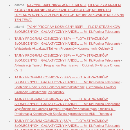
adamd
-
NA ŻYWO: JAPONIA WŁAŚNIE STAŁA SIĘ PIERWSZYM KRAJEM,
KTÓRY OFICJALNIE ZATWIERDZIŁ TECHNOLOGIĘ MEDBED DO
UŻYTKU W SZPITALACH PUBLICZNYCH. MEDIA CAŁKOWICIE MILCZĄ NA
TEN TEMAT
adamd
-
TAJNY PROGRAM KOSMICZNY (SSP) — FLOTA STRAŻNIKÓW
SŁONECZNYCH I GALAKTYCZNY HANDEL. … Mr. KidPool na Telegramie
TAJNY PROGRAM KOSMICZNY (SSP) — FLOTA STRAŻNIKÓW
SŁONECZNYCH I GALAKTYCZNY HANDEL. … Mr. KidPool na Telegramie
-
Wyjaśnienia Aktualizacji Tajnych Programów Kosmicznych, Odcinek 2
TAJNY PROGRAM KOSMICZNY (SSP) — FLOTA STRAŻNIKÓW
SŁONECZNYCH I GALAKTYCZNY HANDEL. … Mr. KidPool na Telegramie
-
Aktualizacje Tajnych Programów Kosmicznych, Odcinek 8 – Grupa Oriona,
Cz. 1
TAJNY PROGRAM KOSMICZNY (SSP) — FLOTA STRAŻNIKÓW
SŁONECZNYCH I GALAKTYCZNY HANDEL. … Mr. KidPool na Telegramie
-
Spotkanie Rady Super-Federacji Intergalaktycznej i Strażników Lokalnej
Gromady Galaktycznej 20 galaktyk
TAJNY PROGRAM KOSMICZNY (SSP) — FLOTA STRAŻNIKÓW
SŁONECZNYCH I GALAKTYCZNY HANDEL. … Mr. KidPool na Telegramie
-
Wyjaśnienia Aktualizacji Tajnych Programów Kosmicznych, Odcinek 6 –
Proklamacja Kosmicznych Sądów na zgromadzeniu MKK – Recenzja
TAJNY PROGRAM KOSMICZNY (SSP) — FLOTA STRAŻNIKÓW
SŁONECZNYCH I GALAKTYCZNY HANDEL. … Mr. KidPool na Telegramie
-