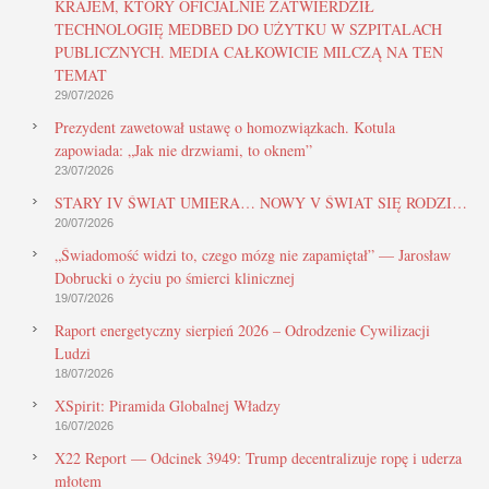
KRAJEM, KTÓRY OFICJALNIE ZATWIERDZIŁ
TECHNOLOGIĘ MEDBED DO UŻYTKU W SZPITALACH
PUBLICZNYCH. MEDIA CAŁKOWICIE MILCZĄ NA TEN
TEMAT
29/07/2026
Prezydent zawetował ustawę o homozwiązkach. Kotula
zapowiada: „Jak nie drzwiami, to oknem”
23/07/2026
STARY IV ŚWIAT UMIERA… NOWY V ŚWIAT SIĘ RODZI…
20/07/2026
„Świadomość widzi to, czego mózg nie zapamiętał” — Jarosław
Dobrucki o życiu po śmierci klinicznej
19/07/2026
Raport energetyczny sierpień 2026 – Odrodzenie Cywilizacji
Ludzi
18/07/2026
XSpirit: Piramida Globalnej Władzy
16/07/2026
X22 Report — Odcinek 3949: Trump decentralizuje ropę i uderza
młotem