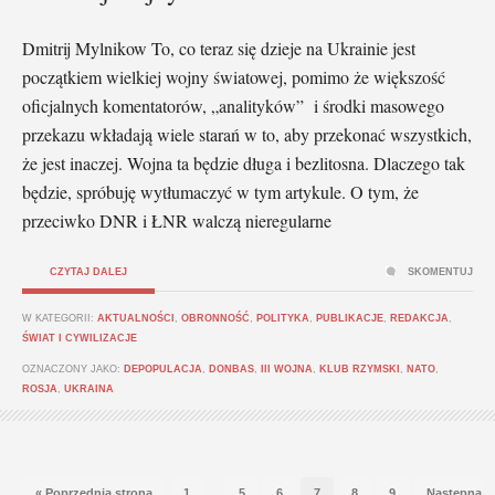
Dmitrij Mylnikow To, co teraz się dzieje na Ukrainie jest
początkiem wielkiej wojny światowej, pomimo że większość
oficjalnych komentatorów, „analityków” i środki masowego
przekazu wkładają wiele starań w to, aby przekonać wszystkich,
że jest inaczej. Wojna ta będzie długa i bezlitosna. Dlaczego tak
będzie, spróbuję wytłumaczyć w tym artykule. O tym, że
przeciwko DNR i ŁNR walczą nieregularne
CZYTAJ DALEJ
SKOMENTUJ
W KATEGORII:
AKTUALNOŚCI
,
OBRONNOŚĆ
,
POLITYKA
,
PUBLIKACJE
,
REDAKCJA
,
ŚWIAT I CYWILIZACJE
OZNACZONY JAKO:
DEPOPULACJA
,
DONBAS
,
III WOJNA
,
KLUB RZYMSKI
,
NATO
,
ROSJA
,
UKRAINA
…
« Poprzednia strona
1
5
6
7
8
9
Następna