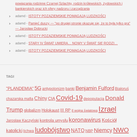
powiązania rodzinne Czarnej Szlachty, rodzin królewskich, żydowskich i
bankierskich oraz ich sfery nadzoru i zarządzania
adamd
-
ISTOTY POZAZIEMSKIE POMAGAJĄ LUDZKOŚCI
adamd
-
Pamięć duszy — “po drugiej stronie okazuje się, że to była tylko gra”
— Jarosław Dobrucki
adamd
-
ISTOTY POZAZIEMSKIE POMAGAJĄ LUDZKOŚCI
adamd
-
STARY IV ŚWIAT UMIERA… NOWY V ŚWIAT SIĘ RODZI…
adamd
-
ISTOTY POZAZIEMSKIE POMAGAJĄ LUDZKOŚCI
TAGI
5G
Benjamin Fulford
"PLANDEMIA"
antypolonizm
banki
Białoruś
Covid-19
Donald
Chiny
CIA
chazarska mafia
depopulacja
Izrael
Trump
globalizm
Holokaust
III RP
II wojna światowa
koronawirus
Kościół
kontrola umysłu
Jarosław Kaczyński
ludobójstwo
NWO
Niemcy
NATO
katolicki
lichwa
NBP