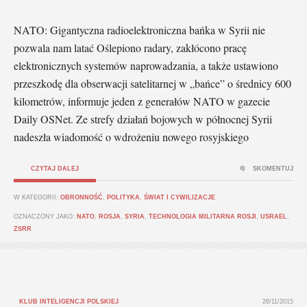
NATO: Gigantyczna radioelektroniczna bańka w Syrii nie
pozwala nam latać Oślepiono radary, zakłócono pracę
elektronicznych systemów naprowadzania, a także ustawiono
przeszkodę dla obserwacji satelitarnej w „bańce” o średnicy 600
kilometrów, informuje jeden z generałów NATO w gazecie
Daily OSNet. Ze strefy działań bojowych w północnej Syrii
nadeszła wiadomość o wdrożeniu nowego rosyjskiego
CZYTAJ DALEJ
SKOMENTUJ
W KATEGORII:
OBRONNOŚĆ
,
POLITYKA
,
ŚWIAT I CYWILIZACJE
OZNACZONY JAKO:
NATO
,
ROSJA
,
SYRIA
,
TECHNOLOGIA MILITARNA ROSJI
,
USRAEL
,
ZSRR
KLUB INTELIGENCJI POLSKIEJ
26/11/2015