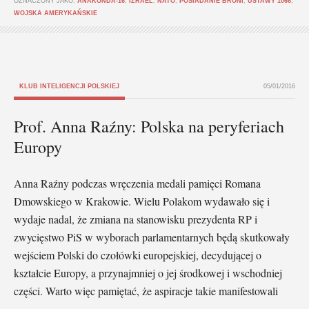
OZNACZONY JAKO:
ANAKONDA-16
,
IZRAEL
,
NATO
,
POSIADANIE BRONI
,
USTAWY 1066
,
WOJSKA AMERYKAŃSKIE
KLUB INTELIGENCJI POLSKIEJ
05/01/2016
Prof. Anna Raźny: Polska na peryferiach
Europy
Anna Raźny podczas wręczenia medali pamięci Romana
Dmowskiego w Krakowie. Wielu Polakom wydawało się i
wydaje nadal, że zmiana na stanowisku prezydenta RP i
zwycięstwo PiS w wyborach parlamentarnych będą skutkowały
wejściem Polski do czołówki europejskiej, decydującej o
kształcie Europy, a przynajmniej o jej środkowej i wschodniej
części. Warto więc pamiętać, że aspiracje takie manifestowali