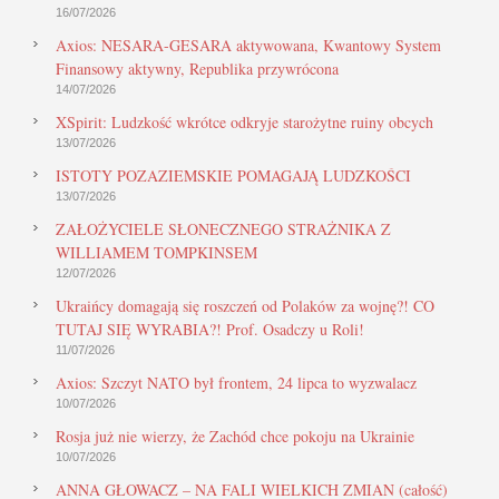
16/07/2026
Axios: NESARA-GESARA aktywowana, Kwantowy System
Finansowy aktywny, Republika przywrócona
14/07/2026
XSpirit: Ludzkość wkrótce odkryje starożytne ruiny obcych
13/07/2026
ISTOTY POZAZIEMSKIE POMAGAJĄ LUDZKOŚCI
13/07/2026
ZAŁOŻYCIELE SŁONECZNEGO STRAŻNIKA Z
WILLIAMEM TOMPKINSEM
12/07/2026
Ukraińcy domagają się roszczeń od Polaków za wojnę?! CO
TUTAJ SIĘ WYRABIA?! Prof. Osadczy u Roli!
11/07/2026
Axios: Szczyt NATO był frontem, 24 lipca to wyzwalacz
10/07/2026
Rosja już nie wierzy, że Zachód chce pokoju na Ukrainie
10/07/2026
ANNA GŁOWACZ – NA FALI WIELKICH ZMIAN (całość)