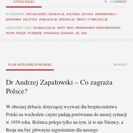
CZYTAJ DALEJ
1 COMMENT
W KATEGORII:
AKTUALNOŚCI
,
EDUKACJA, KULTURA, SZTUKA
,
GOSPODARKA I
EKONOMIA
,
POLITYKA
,
PUBLIKACJE
,
REDAKCJA
,
ŚWIAT I CYWILIZACJE
OZNACZONY JAKO:
GLOBALIZACJA
,
NATO
,
NWO
,
PROPAGANDA HOOLYWOODZKA
,
PUTIN
,
ROSJA
,
SYJONIZM
,
SYNAGOGA SZATANA
,
UE
,
USA
KLUB INTELIGENCJI POLSKIEJ
08/04/2015
Dr Andrzej Zapałowski – Co zagraża
Polsce?
W obecnej debacie dotyczącej wyzwań dla bezpieczeństwa
Polski na wschodzie często padają porównana do naszej sytuacji
w 1939 roku. Różnica polega tylko na tym, iż to nie Niemcy, a
Rosja ma być głównym zagrożeniem dla naszego