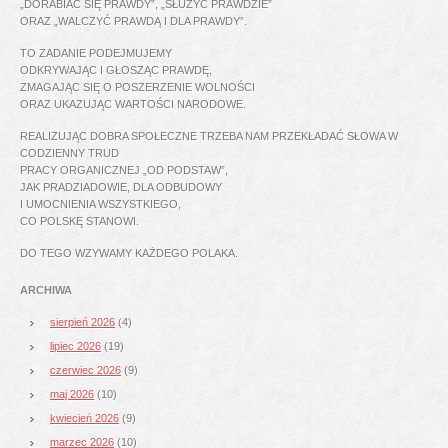
„DORABIAĆ SIĘ PRAWDY”, „SŁUŻYĆ PRAWDZIE”
ORAZ „WALCZYĆ PRAWDĄ I DLA PRAWDY”.
TO ZADANIE PODEJMUJEMY
ODKRYWAJĄC I GŁOSZĄC PRAWDĘ,
ZMAGAJĄC SIĘ O POSZERZENIE WOLNOŚCI
ORAZ UKAZUJĄC WARTOŚCI NARODOWE.
REALIZUJĄC DOBRA SPOŁECZNE TRZEBA NAM PRZEKŁADAĆ SŁOWA W
CODZIENNY TRUD
PRACY ORGANICZNEJ „OD PODSTAW”,
JAK PRADZIADOWIE, DLA ODBUDOWY
I UMOCNIENIA WSZYSTKIEGO,
CO POLSKĘ STANOWI.
DO TEGO WZYWAMY KAŻDEGO POLAKA.
ARCHIWA
sierpień 2026
(4)
lipiec 2026
(19)
czerwiec 2026
(9)
maj 2026
(10)
kwiecień 2026
(9)
marzec 2026
(10)