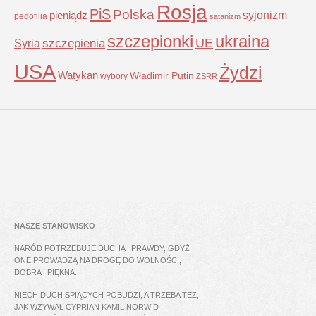
Rosja
PiS
Polska
syjonizm
pieniądz
pedofilia
satanizm
szczepionki
ukraina
UE
Syria
szczepienia
USA
Żydzi
Watykan
Władimir Putin
wybory
ZSRR
NASZE STANOWISKO
NARÓD POTRZEBUJE DUCHA I PRAWDY, GDYŻ
ONE PROWADZĄ NA DROGĘ DO WOLNOŚCI,
DOBRA I PIĘKNA.
NIECH DUCH ŚPIĄCYCH POBUDZI, A TRZEBA TEŻ,
JAK WZYWAŁ CYPRIAN KAMIL NORWID :