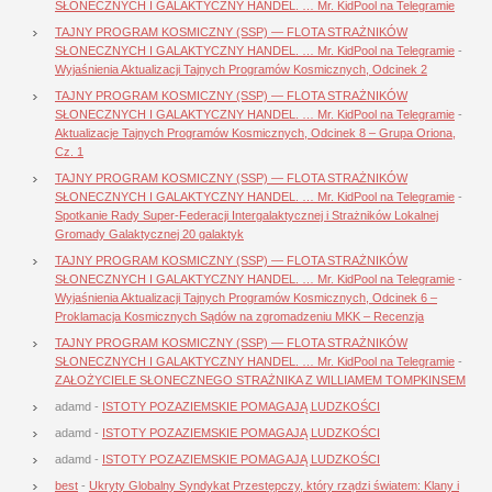
SŁONECZNYCH I GALAKTYCZNY HANDEL. … Mr. KidPool na Telegramie
TAJNY PROGRAM KOSMICZNY (SSP) — FLOTA STRAŻNIKÓW
SŁONECZNYCH I GALAKTYCZNY HANDEL. … Mr. KidPool na Telegramie
-
Wyjaśnienia Aktualizacji Tajnych Programów Kosmicznych, Odcinek 2
TAJNY PROGRAM KOSMICZNY (SSP) — FLOTA STRAŻNIKÓW
SŁONECZNYCH I GALAKTYCZNY HANDEL. … Mr. KidPool na Telegramie
-
Aktualizacje Tajnych Programów Kosmicznych, Odcinek 8 – Grupa Oriona,
Cz. 1
TAJNY PROGRAM KOSMICZNY (SSP) — FLOTA STRAŻNIKÓW
SŁONECZNYCH I GALAKTYCZNY HANDEL. … Mr. KidPool na Telegramie
-
Spotkanie Rady Super-Federacji Intergalaktycznej i Strażników Lokalnej
Gromady Galaktycznej 20 galaktyk
TAJNY PROGRAM KOSMICZNY (SSP) — FLOTA STRAŻNIKÓW
SŁONECZNYCH I GALAKTYCZNY HANDEL. … Mr. KidPool na Telegramie
-
Wyjaśnienia Aktualizacji Tajnych Programów Kosmicznych, Odcinek 6 –
Proklamacja Kosmicznych Sądów na zgromadzeniu MKK – Recenzja
TAJNY PROGRAM KOSMICZNY (SSP) — FLOTA STRAŻNIKÓW
SŁONECZNYCH I GALAKTYCZNY HANDEL. … Mr. KidPool na Telegramie
-
ZAŁOŻYCIELE SŁONECZNEGO STRAŻNIKA Z WILLIAMEM TOMPKINSEM
adamd
-
ISTOTY POZAZIEMSKIE POMAGAJĄ LUDZKOŚCI
adamd
-
ISTOTY POZAZIEMSKIE POMAGAJĄ LUDZKOŚCI
adamd
-
ISTOTY POZAZIEMSKIE POMAGAJĄ LUDZKOŚCI
best
-
Ukryty Globalny Syndykat Przestępczy, który rządzi światem: Klany i