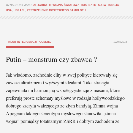
OZNACZONY JAKO:
AL-KAIDA
,
III WOJNA ŚWIATOWA
,
ISIS
,
NATO
,
SU-24
,
TURCJA
,
USA
,
USRAEL
,
ZESTRZELENIE ROSYJSKIEGO SAMOLOTU
KLUB INTELIGENCJI POLSKIEJ
12/04/2015
Putin – monstrum czy zbawca ?
Jak wiadomo, zachodnie elity w swej polityce kierowały się
zawsze altruizmem i wyższymi ideałami. Taka strategia
zapewniała im harmonijną współegzystencję z masami, które
preferują proste schematy myślowe w rodzaju hollywoodzkiego
dobrego szeryfa walczącego ze złym bandytą. Zimna wojna
Apogeum takiego stereotypu myślowego stanowiła „zimna
wojna” pomiędzy totalitarnym ZSRR i dobrym zachodem ze