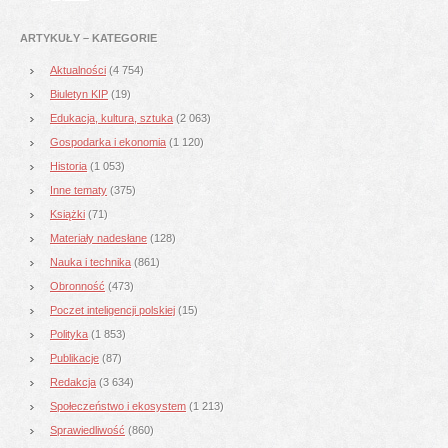
ARTYKUŁY – KATEGORIE
Aktualności
(4 754)
Biuletyn KIP
(19)
Edukacja, kultura, sztuka
(2 063)
Gospodarka i ekonomia
(1 120)
Historia
(1 053)
Inne tematy
(375)
Książki
(71)
Materiały nadesłane
(128)
Nauka i technika
(861)
Obronność
(473)
Poczet inteligencji polskiej
(15)
Polityka
(1 853)
Publikacje
(87)
Redakcja
(3 634)
Społeczeństwo i ekosystem
(1 213)
Sprawiedliwość
(860)