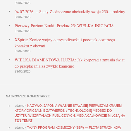
09/07/2026
04.07.2026. – Stany Zjednoczone obchodziły swoje 250. urodziny
08/07/2026
Pierwszy Poziom Nauki, Przekaz 25: WIELKA INICJACJA
02/07/2026
XSpirit: Koniec wojny o częstotliwości i początek otwartego
kontaktu z obcymi
02/07/2026
WIELKA DIAMENTOWA ILUZJA: Jak korporacja zmusiła świat
do przepłacania za zwykłe kamienie
29/06/2026
NAJNOWSZE KOMENTARZE
adamd
-
NA ŻYWO: JAPONIA WŁAŚNIE STAŁA SIĘ PIERWSZYM KRAJEM,
KTÓRY OFICJALNIE ZATWIERDZIŁ TECHNOLOGIĘ MEDBED DO
UŻYTKU W SZPITALACH PUBLICZNYCH. MEDIA CAŁKOWICIE MILCZĄ NA
TEN TEMAT
adamd
-
TAJNY PROGRAM KOSMICZNY (SSP) — FLOTA STRAŻNIKÓW