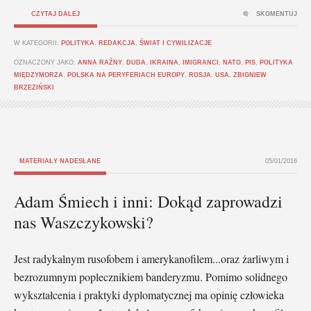
CZYTAJ DALEJ
SKOMENTUJ
W KATEGORII:
POLITYKA
,
REDAKCJA
,
ŚWIAT I CYWILIZACJE
OZNACZONY JAKO:
ANNA RAŹNY
,
DUDA
,
IKRAINA
,
IMIGRANCI
,
NATO
,
PIS
,
POLITYKA
MIĘDZYMORZA
,
POLSKA NA PERYFERIACH EUROPY
,
ROSJA
,
USA
,
ZBIGNIEW
BRZEZIŃSKI
MATERIAŁY NADESŁANE
05/01/2016
Adam Śmiech i inni: Dokąd zaprowadzi
nas Waszczykowski?
Jest radykalnym rusofobem i amerykanofilem...oraz żarliwym i
bezrozumnym poplecznikiem banderyzmu. Pomimo solidnego
wykształcenia i praktyki dyplomatycznej ma opinię człowieka