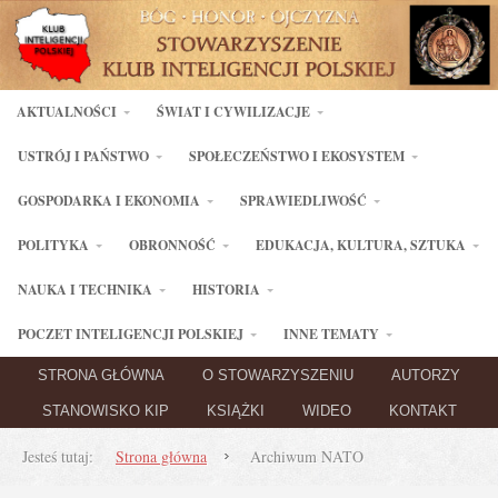
AKTUALNOŚCI
ŚWIAT I CYWILIZACJE
USTRÓJ I PAŃSTWO
SPOŁECZEŃSTWO I EKOSYSTEM
GOSPODARKA I EKONOMIA
SPRAWIEDLIWOŚĆ
POLITYKA
OBRONNOŚĆ
EDUKACJA, KULTURA, SZTUKA
NAUKA I TECHNIKA
HISTORIA
POCZET INTELIGENCJI POLSKIEJ
INNE TEMATY
STRONA GŁÓWNA
O STOWARZYSZENIU
AUTORZY
STANOWISKO KIP
KSIĄŻKI
WIDEO
KONTAKT
Jesteś tutaj:
Strona główna
Archiwum NATO