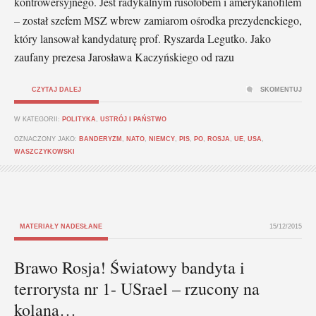
kontrowersyjnego. Jest radykalnym rusofobem i amerykanofilem
– został szefem MSZ wbrew zamiarom ośrodka prezydenckiego,
który lansował kandydaturę prof. Ryszarda Legutko. Jako
zaufany prezesa Jarosława Kaczyńskiego od razu
CZYTAJ DALEJ
SKOMENTUJ
W KATEGORII:
POLITYKA
,
USTRÓJ I PAŃSTWO
OZNACZONY JAKO:
BANDERYZM
,
NATO
,
NIEMCY
,
PIS
,
PO
,
ROSJA
,
UE
,
USA
,
WASZCZYKOWSKI
MATERIAŁY NADESŁANE
15/12/2015
Brawo Rosja! Światowy bandyta i
terrorysta nr 1- USrael – rzucony na
kolana…