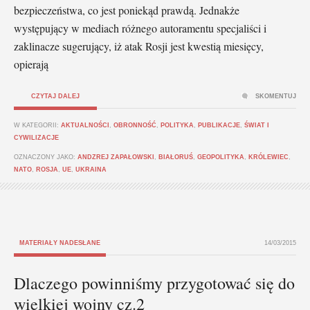
bezpieczeństwa, co jest poniekąd prawdą. Jednakże
występujący w mediach różnego autoramentu specjaliści i
zaklinacze sugerujący, iż atak Rosji jest kwestią miesięcy,
opierają
CZYTAJ DALEJ
SKOMENTUJ
W KATEGORII:
AKTUALNOŚCI
,
OBRONNOŚĆ
,
POLITYKA
,
PUBLIKACJE
,
ŚWIAT I
CYWILIZACJE
OZNACZONY JAKO:
ANDZREJ ZAPAŁOWSKI
,
BIAŁORUŚ
,
GEOPOLITYKA
,
KRÓLEWIEC
,
NATO
,
ROSJA
,
UE
,
UKRAINA
MATERIAŁY NADESŁANE
14/03/2015
Dlaczego powinniśmy przygotować się do
wielkiej wojny cz.2