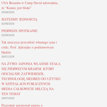
USA Bessenta w Camp David udowadnia,
że “Koniec jest bliski”
03/08/2026
JESTEŚMY JEDNOŚCIĄ
02/08/2026
PIERWSZE SPOTKANIE
02/08/2026
Tak niszczysz przyszłość własnego syna i
córki. Prof. Jędrzejko o podstawowym
błędzie
30/07/2026
NA ŻYWO: JAPONIA WŁAŚNIE STAŁA
SIĘ PIERWSZYM KRAJEM, KTÓRY
OFICJALNIE ZATWIERDZIŁ
TECHNOLOGIĘ MEDBED DO UŻYTKU
W SZPITALACH PUBLICZNYCH.
MEDIA CAŁKOWICIE MILCZĄ NA
TEN TEMAT
29/07/2026
Prezydent zawetował ustawę o