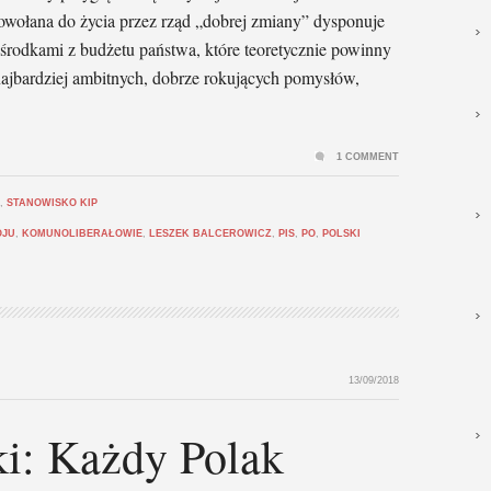
powołana do życia przez rząd „dobrej zmiany” dysponuje
środkami z budżetu państwa, które teoretycznie powinny
ajbardziej ambitnych, dobrze rokujących pomysłów,
1 COMMENT
,
STANOWISKO KIP
OJU
,
KOMUNOLIBERAŁOWIE
,
LESZEK BALCEROWICZ
,
PIS
,
PO
,
POLSKI
13/09/2018
ki: Każdy Polak