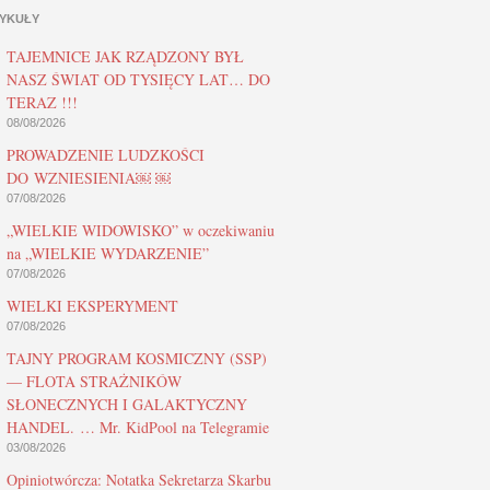
YKUŁY
TAJEMNICE JAK RZĄDZONY BYŁ
NASZ ŚWIAT OD TYSIĘCY LAT… DO
TERAZ !!!
08/08/2026
PROWADZENIE LUDZKOŚCI
DO WZNIESIENIA￼ ￼
07/08/2026
„WIELKIE WIDOWISKO” w oczekiwaniu
na „WIELKIE WYDARZENIE”
07/08/2026
WIELKI EKSPERYMENT
07/08/2026
TAJNY PROGRAM KOSMICZNY (SSP)
— FLOTA STRAŻNIKÓW
SŁONECZNYCH I GALAKTYCZNY
HANDEL. … Mr. KidPool na Telegramie
03/08/2026
Opiniotwórcza: Notatka Sekretarza Skarbu