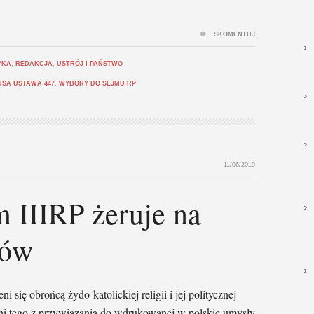
SKOMENTUJ
YKA
,
REDAKCJA
,
USTRÓJ I PAŃSTWO
USA USTAWA 447
,
WYBORY DO SEJMU RP
11/06/2019
 IIIRP żeruje na
ków
i się obrońcą żydo-katolickiej religii i jej politycznej
zyni tego z przywiązania do wdrukowanej w polskie umysły