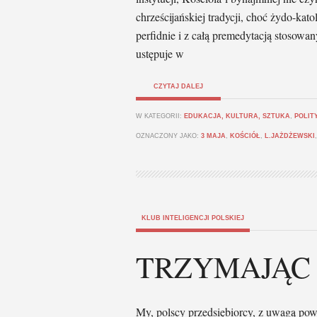
chrześcijańskiej tradycji, choć żydo-kato
perfidnie i z całą premedytacją stosow
ustępuje w
CZYTAJ DALEJ
W KATEGORII:
EDUKACJA, KULTURA, SZTUKA
,
POLIT
OZNACZONY JAKO:
3 MAJA
,
KOŚCIÓŁ
,
L.JAŻDŻEWSKI
KLUB INTELIGENCJI POLSKIEJ
TRZYMAJĄC 
My, polscy przedsiębiorcy, z uwagą pow