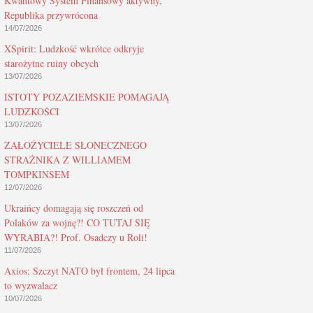
Kwantowy System Finansowy aktywny,
Republika przywrócona
14/07/2026
XSpirit: Ludzkość wkrótce odkryje
starożytne ruiny obcych
13/07/2026
ISTOTY POZAZIEMSKIE POMAGAJĄ
LUDZKOŚCI
13/07/2026
ZAŁOŻYCIELE SŁONECZNEGO
STRAŻNIKA Z WILLIAMEM
TOMPKINSEM
12/07/2026
Ukraińcy domagają się roszczeń od
Polaków za wojnę?! CO TUTAJ SIĘ
WYRABIA?! Prof. Osadczy u Roli!
11/07/2026
Axios: Szczyt NATO był frontem, 24 lipca
to wyzwalacz
10/07/2026