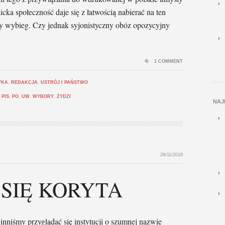
licka społeczność daje się z łatwością nabierać na ten
any wybieg. Czy jednak syjonistyczny obóz opozycyjny
1 COMMENT
YKA
,
REDAKCJA
,
USTRÓJ I PAŃSTWO
,
PIS
,
PO
,
UW
,
WYBORY
,
ŻYDZI
NAJ
29/11/2018
SIĘ KORYTA
inniśmy przyglądać się instytucji o szumnej nazwie