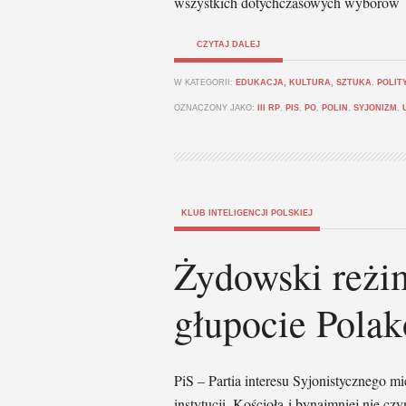
wszystkich dotychczasowych wyborów
CZYTAJ DALEJ
W KATEGORII:
EDUKACJA, KULTURA, SZTUKA
,
POLIT
OZNACZONY JAKO:
III RP
,
PIS
,
PO
,
POLIN
,
SYJONIZM
,
KLUB INTELIGENCJI POLSKIEJ
Żydowski reżim
głupocie Pola
PiS – Partia interesu Syjonistycznego mien
instytucji, Kościoła i bynajmniej nie c