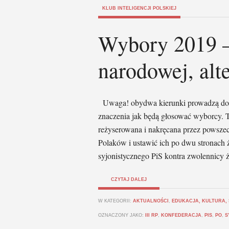
KLUB INTELIGENCJI POLSKIEJ
Wybory 2019 – 
narodowej, alt
Uwaga! obydwa kierunki prowadzą do t
znaczenia jak będą głosować wyborcy. T
reżyserowana i nakręcana przez powsze
Polaków i ustawić ich po dwu stronach
syjonistycznego PiS kontra zwolennicy 
CZYTAJ DALEJ
W KATEGORII:
AKTUALNOŚCI
,
EDUKACJA, KULTURA,
OZNACZONY JAKO:
III RP
,
KONFEDERACJA
,
PIS
,
PO
,
S