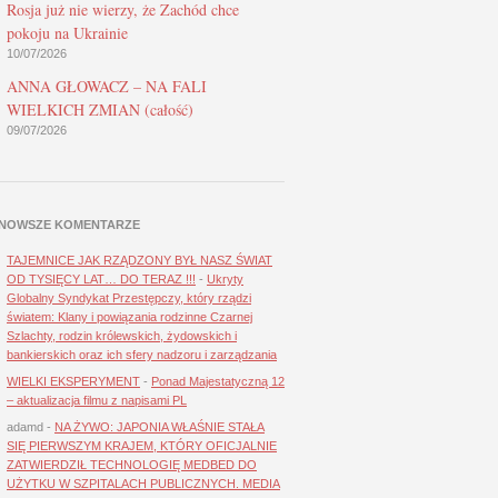
Rosja już nie wierzy, że Zachód chce
pokoju na Ukrainie
10/07/2026
ANNA GŁOWACZ – NA FALI
WIELKICH ZMIAN (całość)
09/07/2026
NOWSZE KOMENTARZE
TAJEMNICE JAK RZĄDZONY BYŁ NASZ ŚWIAT
OD TYSIĘCY LAT… DO TERAZ !!!
-
Ukryty
Globalny Syndykat Przestępczy, który rządzi
światem: Klany i powiązania rodzinne Czarnej
Szlachty, rodzin królewskich, żydowskich i
bankierskich oraz ich sfery nadzoru i zarządzania
WIELKI EKSPERYMENT
-
Ponad Majestatyczną 12
– aktualizacja filmu z napisami PL
adamd
-
NA ŻYWO: JAPONIA WŁAŚNIE STAŁA
SIĘ PIERWSZYM KRAJEM, KTÓRY OFICJALNIE
ZATWIERDZIŁ TECHNOLOGIĘ MEDBED DO
UŻYTKU W SZPITALACH PUBLICZNYCH. MEDIA