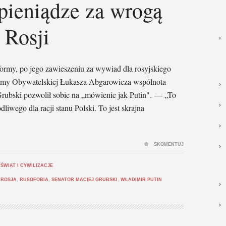
pieniądze za wrogą
 Rosji
formy, po jego zawieszeniu za wywiad dla rosyjskiego
ormy Obywatelskiej Łukasza Abgarowicza wspólnota
 Grubski pozwolił sobie na „mówienie jak Putin". — „To
liwego dla racji stanu Polski. To jest skrajna
SKOMENTUJ
,
ŚWIAT I CYWILIZACJE
,
ROSJA
,
RUSOFOBIA
,
SENATOR MACIEJ GRUBSKI
,
WŁADIMIR PUTIN