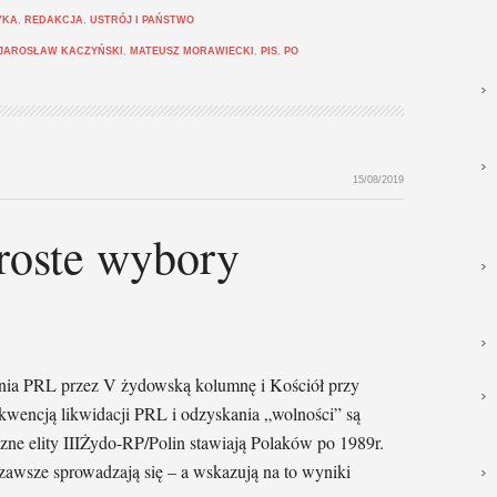
YKA
,
REDAKCJA
,
USTRÓJ I PAŃSTWO
JAROSŁAW KACZYŃSKI
,
MATEUSZ MORAWIECKI
,
PIS
,
PO
15/08/2019
roste wybory
ia PRL przez V żydowską kolumnę i Kościół przy
wencją likwidacji PRL i odzyskania „wolności” są
czne elity IIIŻydo-RP/Polin stawiają Polaków po 1989r.
zawsze sprowadzają się – a wskazują na to wyniki