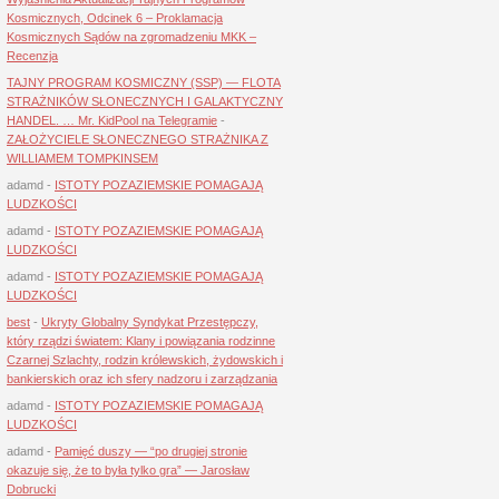
Kosmicznych, Odcinek 6 – Proklamacja
Kosmicznych Sądów na zgromadzeniu MKK –
Recenzja
TAJNY PROGRAM KOSMICZNY (SSP) — FLOTA
STRAŻNIKÓW SŁONECZNYCH I GALAKTYCZNY
HANDEL. … Mr. KidPool na Telegramie
-
ZAŁOŻYCIELE SŁONECZNEGO STRAŻNIKA Z
WILLIAMEM TOMPKINSEM
adamd
-
ISTOTY POZAZIEMSKIE POMAGAJĄ
LUDZKOŚCI
adamd
-
ISTOTY POZAZIEMSKIE POMAGAJĄ
LUDZKOŚCI
adamd
-
ISTOTY POZAZIEMSKIE POMAGAJĄ
LUDZKOŚCI
best
-
Ukryty Globalny Syndykat Przestępczy,
który rządzi światem: Klany i powiązania rodzinne
Czarnej Szlachty, rodzin królewskich, żydowskich i
bankierskich oraz ich sfery nadzoru i zarządzania
adamd
-
ISTOTY POZAZIEMSKIE POMAGAJĄ
LUDZKOŚCI
adamd
-
Pamięć duszy — “po drugiej stronie
okazuje się, że to była tylko gra” — Jarosław
Dobrucki