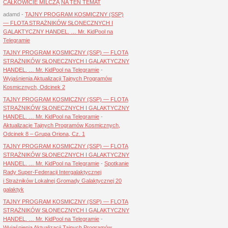
CAŁKOWICIE MILCZĄ NA TEN TEMAT
adamd
-
TAJNY PROGRAM KOSMICZNY (SSP)
— FLOTA STRAŻNIKÓW SŁONECZNYCH I
GALAKTYCZNY HANDEL. … Mr. KidPool na
Telegramie
TAJNY PROGRAM KOSMICZNY (SSP) — FLOTA
STRAŻNIKÓW SŁONECZNYCH I GALAKTYCZNY
HANDEL. … Mr. KidPool na Telegramie
-
Wyjaśnienia Aktualizacji Tajnych Programów
Kosmicznych, Odcinek 2
TAJNY PROGRAM KOSMICZNY (SSP) — FLOTA
STRAŻNIKÓW SŁONECZNYCH I GALAKTYCZNY
HANDEL. … Mr. KidPool na Telegramie
-
Aktualizacje Tajnych Programów Kosmicznych,
Odcinek 8 – Grupa Oriona, Cz. 1
TAJNY PROGRAM KOSMICZNY (SSP) — FLOTA
STRAŻNIKÓW SŁONECZNYCH I GALAKTYCZNY
HANDEL. … Mr. KidPool na Telegramie
-
Spotkanie
Rady Super-Federacji Intergalaktycznej
i Strażników Lokalnej Gromady Galaktycznej 20
galaktyk
TAJNY PROGRAM KOSMICZNY (SSP) — FLOTA
STRAŻNIKÓW SŁONECZNYCH I GALAKTYCZNY
HANDEL. … Mr. KidPool na Telegramie
-
Wyjaśnienia Aktualizacji Tajnych Programów