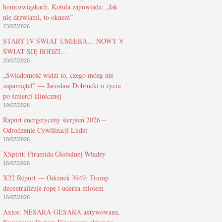
homozwiązkach. Kotula zapowiada: „Jak
nie drzwiami, to oknem”
23/07/2026
STARY IV ŚWIAT UMIERA… NOWY V
ŚWIAT SIĘ RODZI…
20/07/2026
„Świadomość widzi to, czego mózg nie
zapamiętał” — Jarosław Dobrucki o życiu
po śmierci klinicznej
19/07/2026
Raport energetyczny sierpień 2026 –
Odrodzenie Cywilizacji Ludzi
18/07/2026
XSpirit: Piramida Globalnej Władzy
16/07/2026
X22 Report — Odcinek 3949: Trump
decentralizuje ropę i uderza młotem
16/07/2026
Axios: NESARA-GESARA aktywowana,