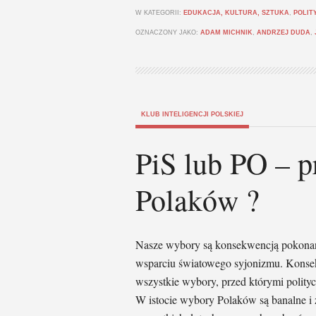
W KATEGORII:
EDUKACJA, KULTURA, SZTUKA
,
POLIT
OZNACZONY JAKO:
ADAM MICHNIK
,
ANDRZEJ DUDA
,
KLUB INTELIGENCJI POLSKIEJ
PiS lub PO – p
Polaków ?
Nasze wybory są konsekwencją pokonan
wsparciu światowego syjonizmu. Konsek
wszystkie wybory, przed którymi polity
W istocie wybory Polaków są banalne i 