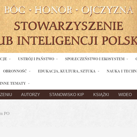
ACJE
USTRÓJ I PAŃSTWO
SPOŁECZEŃSTWO I EKOSYSTEM
OBRONNOŚĆ
EDUKACJA, KULTURA, SZTUKA
NAUKA I TECHN
INNE TEMATY
ZENIU
AUTORZY
STANOWISKO KIP
KSIĄŻKI
WIDEO
m PO