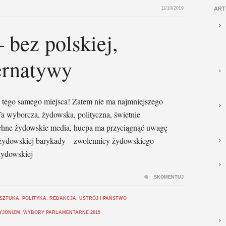
11/10/2019
ART
bez polskiej,
ernatywy
ego samego miejsca! Zatem nie ma najmniejszego
a wyborcza, żydowska, polityczna, świetnie
chne żydowskie media, hucpa ma przyciągnąć uwagę
 żydowskiej barykady – zwolennicy żydowskiego
żydowskiej
SKOMENTUJ
 SZTUKA
,
POLITYKA
,
REDAKCJA
,
USTRÓJ I PAŃSTWO
YJONIZM
,
WYBORY PARLAMENTARNE 2019