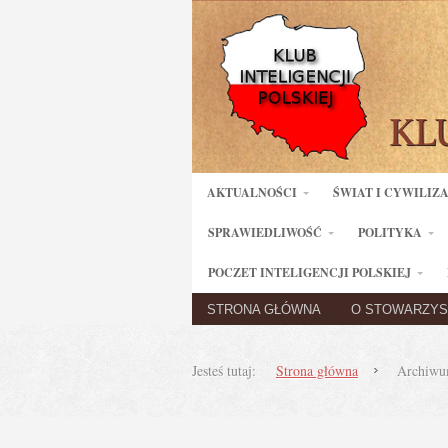
AKTUALNOŚCI
ŚWIAT I CYWILIZ
SPRAWIEDLIWOŚĆ
POLITYKA
POCZET INTELIGENCJI POLSKIEJ
STRONA GŁÓWNA
O STOWARZYS
Jesteś tutaj:
Strona główna
Archiwu