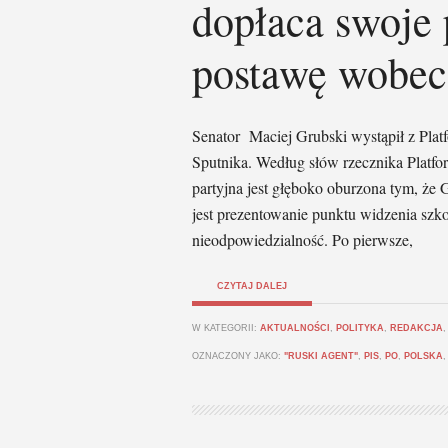
dopłaca swoje 
postawę wobec
Senator Maciej Grubski wystąpił z Plat
Sputnika. Według słów rzecznika Platf
partyjna jest głęboko oburzona tym, że
jest prezentowanie punktu widzenia szkod
nieodpowiedzialność. Po pierwsze,
CZYTAJ DALEJ
W KATEGORII:
AKTUALNOŚCI
,
POLITYKA
,
REDAKCJA
OZNACZONY JAKO:
"RUSKI AGENT"
,
PIS
,
PO
,
POLSKA