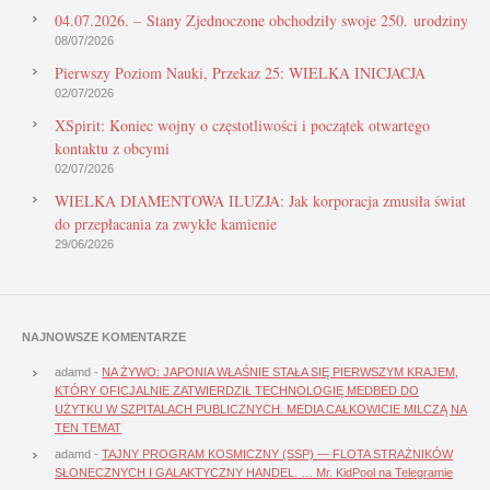
04.07.2026. – Stany Zjednoczone obchodziły swoje 250. urodziny
08/07/2026
Pierwszy Poziom Nauki, Przekaz 25: WIELKA INICJACJA
02/07/2026
XSpirit: Koniec wojny o częstotliwości i początek otwartego
kontaktu z obcymi
02/07/2026
WIELKA DIAMENTOWA ILUZJA: Jak korporacja zmusiła świat
do przepłacania za zwykłe kamienie
29/06/2026
NAJNOWSZE KOMENTARZE
adamd
-
NA ŻYWO: JAPONIA WŁAŚNIE STAŁA SIĘ PIERWSZYM KRAJEM,
KTÓRY OFICJALNIE ZATWIERDZIŁ TECHNOLOGIĘ MEDBED DO
UŻYTKU W SZPITALACH PUBLICZNYCH. MEDIA CAŁKOWICIE MILCZĄ NA
TEN TEMAT
adamd
-
TAJNY PROGRAM KOSMICZNY (SSP) — FLOTA STRAŻNIKÓW
SŁONECZNYCH I GALAKTYCZNY HANDEL. … Mr. KidPool na Telegramie