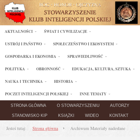
AKTUALNOŚCI
ŚWIAT I CYWILIZACJE
USTRÓJ I PAŃSTWO
SPOŁECZEŃSTWO I EKOSYSTEM
GOSPODARKA I EKONOMIA
SPRAWIEDLIWOŚĆ
POLITYKA
OBRONNOŚĆ
EDUKACJA, KULTURA, SZTUKA
NAUKA I TECHNIKA
HISTORIA
POCZET INTELIGENCJI POLSKIEJ
INNE TEMATY
STRONA GŁÓWNA
O STOWARZYSZENIU
AUTORZY
STANOWISKO KIP
KSIĄŻKI
WIDEO
KONTAKT
Jesteś tutaj:
Strona główna
Archiwum Materiały nadesłane