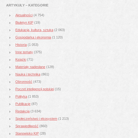
ARTYKUŁY – KATEGORIE
Aktualności
(4 754)
Biuletyn KIP
(19)
Edukacja, kultura, sztuka
(2 063)
Gospodarka i ekonomia
(1 120)
Historia
(1 053)
Inne tematy
(375)
Książki
(71)
Materiały nadesłane
(128)
Nauka i technika
(861)
Obronność
(473)
Poczet inteligencji polskiej
(15)
Polityka
(1 853)
Publikacje
(87)
Redakcja
(3 634)
Społeczeństwo i ekosystem
(1 213)
Sprawiedliwość
(860)
Stanowisko KIP
(28)