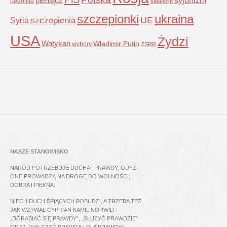
pieniądz
pedofilia
satanizm
szczepionki
ukraina
UE
Syria
szczepienia
USA
Żydzi
Watykan
Władimir Putin
wybory
ZSRR
NASZE STANOWISKO
NARÓD POTRZEBUJE DUCHA I PRAWDY, GDYŻ
ONE PROWADZĄ NA DROGĘ DO WOLNOŚCI,
DOBRA I PIĘKNA.
NIECH DUCH ŚPIĄCYCH POBUDZI, A TRZEBA TEŻ,
JAK WZYWAŁ CYPRIAN KAMIL NORWID :
„DORABIAĆ SIĘ PRAWDY”, „SŁUŻYĆ PRAWDZIE”
ORAZ „WALCZYĆ PRAWDĄ I DLA PRAWDY”.