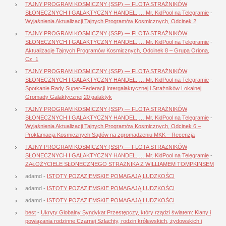
TAJNY PROGRAM KOSMICZNY (SSP) — FLOTA STRAŻNIKÓW
SŁONECZNYCH I GALAKTYCZNY HANDEL. … Mr. KidPool na Telegramie
-
Wyjaśnienia Aktualizacji Tajnych Programów Kosmicznych, Odcinek 2
TAJNY PROGRAM KOSMICZNY (SSP) — FLOTA STRAŻNIKÓW
SŁONECZNYCH I GALAKTYCZNY HANDEL. … Mr. KidPool na Telegramie
-
Aktualizacje Tajnych Programów Kosmicznych, Odcinek 8 – Grupa Oriona,
Cz. 1
TAJNY PROGRAM KOSMICZNY (SSP) — FLOTA STRAŻNIKÓW
SŁONECZNYCH I GALAKTYCZNY HANDEL. … Mr. KidPool na Telegramie
-
Spotkanie Rady Super-Federacji Intergalaktycznej i Strażników Lokalnej
Gromady Galaktycznej 20 galaktyk
TAJNY PROGRAM KOSMICZNY (SSP) — FLOTA STRAŻNIKÓW
SŁONECZNYCH I GALAKTYCZNY HANDEL. … Mr. KidPool na Telegramie
-
Wyjaśnienia Aktualizacji Tajnych Programów Kosmicznych, Odcinek 6 –
Proklamacja Kosmicznych Sądów na zgromadzeniu MKK – Recenzja
TAJNY PROGRAM KOSMICZNY (SSP) — FLOTA STRAŻNIKÓW
SŁONECZNYCH I GALAKTYCZNY HANDEL. … Mr. KidPool na Telegramie
-
ZAŁOŻYCIELE SŁONECZNEGO STRAŻNIKA Z WILLIAMEM TOMPKINSEM
adamd
-
ISTOTY POZAZIEMSKIE POMAGAJĄ LUDZKOŚCI
adamd
-
ISTOTY POZAZIEMSKIE POMAGAJĄ LUDZKOŚCI
adamd
-
ISTOTY POZAZIEMSKIE POMAGAJĄ LUDZKOŚCI
best
-
Ukryty Globalny Syndykat Przestępczy, który rządzi światem: Klany i
powiązania rodzinne Czarnej Szlachty, rodzin królewskich, żydowskich i