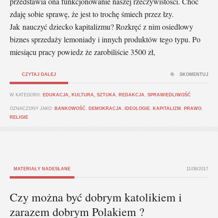
przedstawia ona funkcjonowanie naszej rzeczywistości. Choć
zdaję sobie sprawę, że jest to trochę śmiech przez łzy.
Jak nauczyć dziecko kapitalizmu? Rozkręć z nim osiedlowy
biznes sprzedaży lemoniady i innych produktów tego typu. Po
miesiącu pracy powiedz że zarobiliście 3500 zł,
CZYTAJ DALEJ
SKOMENTUJ
W KATEGORII:
EDUKACJA, KULTURA, SZTUKA
,
REDAKCJA
,
SPRAWIEDLIWOŚĆ
OZNACZONY JAKO:
BANKOWOŚĆ
,
DEMOKRACJA
,
IDEOLOGIE
,
KAPITALIZM
,
PRAWO
,
RELIGIE
MATERIAŁY NADESŁANE
11/08/2017
Czy można być dobrym katolikiem i
zarazem dobrym Polakiem ?