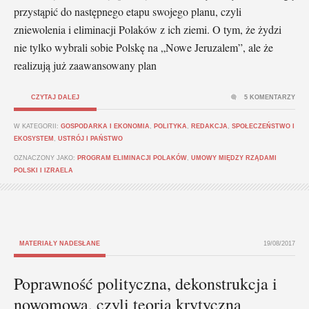
przystąpić do następnego etapu swojego planu, czyli
zniewolenia i eliminacji Polaków z ich ziemi. O tym, że żydzi
nie tylko wybrali sobie Polskę na „Nowe Jeruzalem”, ale że
realizują już zaawansowany plan
CZYTAJ DALEJ
5 KOMENTARZY
W KATEGORII:
GOSPODARKA I EKONOMIA
,
POLITYKA
,
REDAKCJA
,
SPOŁECZEŃSTWO I
EKOSYSTEM
,
USTRÓJ I PAŃSTWO
OZNACZONY JAKO:
PROGRAM ELIMINACJI POLAKÓW
,
UMOWY MIĘDZY RZĄDAMI
POLSKI I IZRAELA
MATERIAŁY NADESŁANE
19/08/2017
Poprawność polityczna, dekonstrukcja i
nowomowa, czyli teoria krytyczna