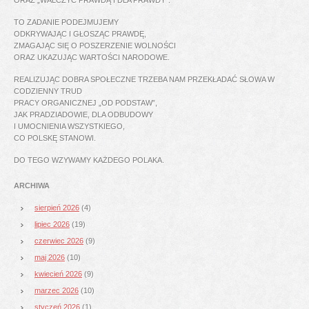
TO ZADANIE PODEJMUJEMY
ODKRYWAJĄC I GŁOSZĄC PRAWDĘ,
ZMAGAJĄC SIĘ O POSZERZENIE WOLNOŚCI
ORAZ UKAZUJĄC WARTOŚCI NARODOWE.
REALIZUJĄC DOBRA SPOŁECZNE TRZEBA NAM PRZEKŁADAĆ SŁOWA W
CODZIENNY TRUD
PRACY ORGANICZNEJ „OD PODSTAW”,
JAK PRADZIADOWIE, DLA ODBUDOWY
I UMOCNIENIA WSZYSTKIEGO,
CO POLSKĘ STANOWI.
DO TEGO WZYWAMY KAŻDEGO POLAKA.
ARCHIWA
sierpień 2026
(4)
lipiec 2026
(19)
czerwiec 2026
(9)
maj 2026
(10)
kwiecień 2026
(9)
marzec 2026
(10)
styczeń 2026
(1)