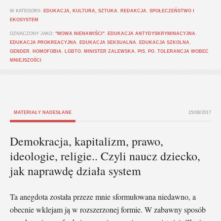
W KATEGORII:
EDUKACJA, KULTURA, SZTUKA
,
REDAKCJA
,
SPOŁECZEŃSTWO I
EKOSYSTEM
OZNACZONY JAKO:
"MOWA NIENAWIŚCI"
,
EDUKACJA ANTYDYSKRYMINACYJNA
,
EDUKACJA PROKREACYJNA
,
EDUKACJA SEKSUALNA
,
EDUKACJA SZKOLNA
,
GENDER
,
HOMOFOBIA
,
LGBTO
,
MINISTER ZALEWSKA
,
PIS
,
PO
,
TOLERANCJA WOBEC
MNIEJSZOŚCI
MATERIAŁY NADESŁANE
15/08/2017
Demokracja, kapitalizm, prawo,
ideologie, religie.. Czyli naucz dziecko,
jak naprawdę działa system
Ta anegdota została przeze mnie sformułowana niedawno, a
obecnie wklejam ją w rozszerzonej formie. W zabawny sposób