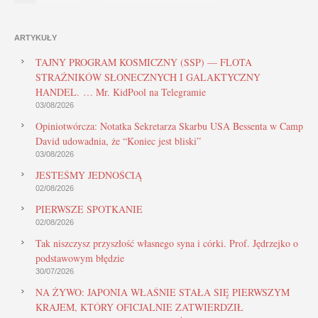
ARTYKUŁY
TAJNY PROGRAM KOSMICZNY (SSP) — FLOTA
STRAŻNIKÓW SŁONECZNYCH I GALAKTYCZNY
HANDEL. … Mr. KidPool na Telegramie
03/08/2026
Opiniotwórcza: Notatka Sekretarza Skarbu USA Bessenta w Camp
David udowadnia, że “Koniec jest bliski”
03/08/2026
JESTEŚMY JEDNOŚCIĄ
02/08/2026
PIERWSZE SPOTKANIE
02/08/2026
Tak niszczysz przyszłość własnego syna i córki. Prof. Jędrzejko o
podstawowym błędzie
30/07/2026
NA ŻYWO: JAPONIA WŁAŚNIE STAŁA SIĘ PIERWSZYM
KRAJEM, KTÓRY OFICJALNIE ZATWIERDZIŁ