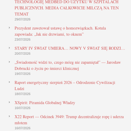
TECHNOLOGIĘ MEDBED DO UŻYTKU W SZPITALACH
PUBLICZNYCH. MEDIA CAŁKOWICIE MILCZĄ NA TEN
TEMAT
29/07/2026
Prezydent zawetował ustawę o homozwiązkach. Kotula
zapowiada: „Jak nie drzwiami, to oknem”
23/07/2026
STARY IV ŚWIAT UMIERA… NOWY V ŚWIAT SIĘ RODZI…
20/07/2026
„Świadomość widzi to, czego mózg nie zapamiętał” — Jarosław
Dobrucki o życiu po śmierci klinicznej
19/07/2026
Raport energetyczny sierpień 2026 – Odrodzenie Cywilizacji
Ludzi
18/07/2026
XSpirit: Piramida Globalnej Władzy
16/07/2026
X22 Report — Odcinek 3949: Trump decentralizuje ropę i uderza
młotem
16/07/2026