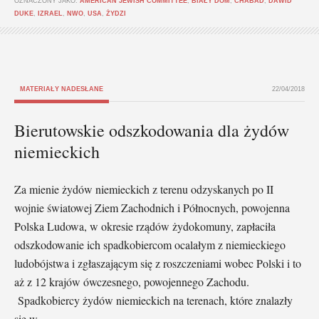
OZNACZONY JAKO:
AMERICAN JEWISH COMMITTEE
,
BIAŁY DOM
,
CHABAD
,
DAWID
DUKE
,
IZRAEL
,
NWO
,
USA
,
ŻYDZI
MATERIAŁY NADESŁANE
22/04/2018
Bierutowskie odszkodowania dla żydów
niemieckich
Za mienie żydów niemieckich z terenu odzyskanych po II
wojnie światowej Ziem Zachodnich i Północnych, powojenna
Polska Ludowa, w okresie rządów żydokomuny, zapłaciła
odszkodowanie ich spadkobiercom ocalałym z niemieckiego
ludobójstwa i zgłaszającym się z roszczeniami wobec Polski i to
aż z 12 krajów ówczesnego, powojennego Zachodu.
Spadkobiercy żydów niemieckich na terenach, które znalazły
się w