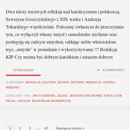
Dwa teksty trzeźwych refleksji nad katolicyzmem i polskością
Seweryna Goszczyńskiego z XIX wieku i Andrzeja
Tokarskiego współcześnie. Polecamy zwłaszcza do przeczytania
tym, co wyłączyli własny umysł i samodzielne myślenie oraz
posługują się cudzym umysłem, oddając siebie właścicielom
tego „umysłu” w posiadanie i wykorzystywanie !!! Redakcja
KIP Czy można być dobrym katolikiem i zarazem dobrym
CZYTAJ DALEJ
5 KOMENTARZY
W KATEGORII:
EDUKACJA, KULTURA, SZTUKA
,
HISTORIA
,
REDAKCJA
,
USTRÓJ I
PAŃSTWO
OZNACZONY JAKO:
JAN III SOBIESKI
,
JEZUICI
,
JEZUICKIE OGŁUPIANIE
,
KATOLICYZM
,
POLAK - KATOLIK
,
WŁADYSŁAW WARNEŃCZYK
…
1
2
3
67
Następna strona »