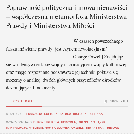
Poprawność polityczna i mowa nienawiści
– współczesna metamorfoza Ministerstwa
Prawdy i Ministerstwa Miłości
"W czasach powszechnego
fałszu mówienie prawdy jest czynem rewolucyjnym".
[George Orwell] Znajdując
się w intensywnej fazie wojny informacyjnej i wojny kulturowej
oraz mając rozpoznane podstawowe jej techniki pokusić się
możemy o analizę dwóch głównych przyczółków ośrodków
destruujących fundamenty
CZYTAJ DALEJ
SKOMENTUJ
W KATEGORII:
EDUKACJA, KULTURA, SZTUKA
,
HISTORIA
,
POLITYKA
OZNACZONY JAKO:
DEKONSTRUKCJA
,
HODOWLA
,
IMPRINTING
,
JĘZYK
,
MANIPULACJA
,
MYŚLENIE
,
NOWY CZŁOWIEK
,
ORWELL
,
SEMANTYKA
,
TRESURA