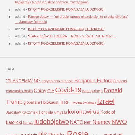
bankierskich oraz ich sfery nadzoru i zarządzania
adamd
-
ISTOTY POZAZIEMSKIE POMAGAJĄ LUDZKOŚCI
adamd
-
Pamięć duszy — “po drugiej stronie okazuje się, że to była tylko gra”
— Jarosław Dobrucki
adamd
-
ISTOTY POZAZIEMSKIE POMAGAJĄ LUDZKOŚCI
adamd
-
STARY IV ŚWIAT UMIERA… NOWY V ŚWIAT SIĘ RODZI…
adamd
-
ISTOTY POZAZIEMSKIE POMAGAJĄ LUDZKOŚCI
TAGI
5G
Benjamin Fulford
"PLANDEMIA"
antypolonizm
banki
Białoruś
Covid-19
Donald
Chiny
CIA
chazarska mafia
depopulacja
Izrael
Trump
globalizm
Holokaust
III RP
II wojna światowa
koronawirus
Kościół
kontrola umysłu
Jarosław Kaczyński
ludobójstwo
NWO
Niemcy
NATO
katolicki
lichwa
NBP
Rosja
PiS
Polska
syjonizm