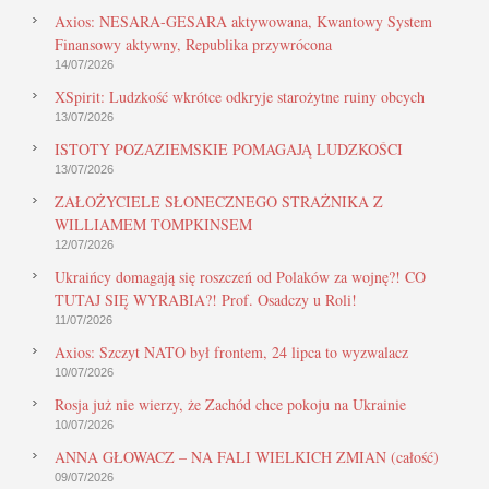
Axios: NESARA-GESARA aktywowana, Kwantowy System
Finansowy aktywny, Republika przywrócona
14/07/2026
XSpirit: Ludzkość wkrótce odkryje starożytne ruiny obcych
13/07/2026
ISTOTY POZAZIEMSKIE POMAGAJĄ LUDZKOŚCI
13/07/2026
ZAŁOŻYCIELE SŁONECZNEGO STRAŻNIKA Z
WILLIAMEM TOMPKINSEM
12/07/2026
Ukraińcy domagają się roszczeń od Polaków za wojnę?! CO
TUTAJ SIĘ WYRABIA?! Prof. Osadczy u Roli!
11/07/2026
Axios: Szczyt NATO był frontem, 24 lipca to wyzwalacz
10/07/2026
Rosja już nie wierzy, że Zachód chce pokoju na Ukrainie
10/07/2026
ANNA GŁOWACZ – NA FALI WIELKICH ZMIAN (całość)
09/07/2026