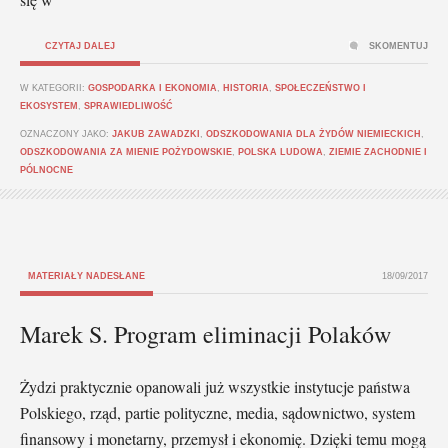
CZYTAJ DALEJ
SKOMENTUJ
W KATEGORII:
GOSPODARKA I EKONOMIA
,
HISTORIA
,
SPOŁECZEŃSTWO I
EKOSYSTEM
,
SPRAWIEDLIWOŚĆ
OZNACZONY JAKO:
JAKUB ZAWADZKI
,
ODSZKODOWANIA DLA ŻYDÓW NIEMIECKICH
,
ODSZKODOWANIA ZA MIENIE POŻYDOWSKIE
,
POLSKA LUDOWA
,
ZIEMIE ZACHODNIE I
PÓLNOCNE
MATERIAŁY NADESŁANE
18/09/2017
Marek S. Program eliminacji Polaków
Żydzi praktycznie opanowali już wszystkie instytucje państwa
Polskiego, rząd, partie polityczne, media, sądownictwo, system
finansowy i monetarny, przemysł i ekonomię. Dzięki temu mogą