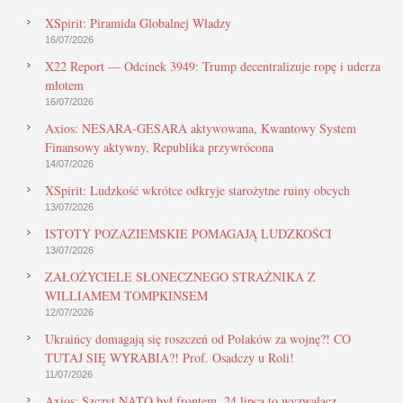
XSpirit: Piramida Globalnej Władzy
16/07/2026
X22 Report — Odcinek 3949: Trump decentralizuje ropę i uderza
młotem
16/07/2026
Axios: NESARA-GESARA aktywowana, Kwantowy System
Finansowy aktywny, Republika przywrócona
14/07/2026
XSpirit: Ludzkość wkrótce odkryje starożytne ruiny obcych
13/07/2026
ISTOTY POZAZIEMSKIE POMAGAJĄ LUDZKOŚCI
13/07/2026
ZAŁOŻYCIELE SŁONECZNEGO STRAŻNIKA Z
WILLIAMEM TOMPKINSEM
12/07/2026
Ukraińcy domagają się roszczeń od Polaków za wojnę?! CO
TUTAJ SIĘ WYRABIA?! Prof. Osadczy u Roli!
11/07/2026
Axios: Szczyt NATO był frontem, 24 lipca to wyzwalacz