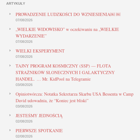
ARTYKUŁY
PROWADZENIE LUDZKOŚCI DO WZNIESIENIA￼ ￼
07/08/2026
„WIELKIE WIDOWISKO” w oczekiwaniu na „WIELKIE
WYDARZENIE”
07/08/2026
WIELKI EKSPERYMENT
07/08/2026
TAJNY PROGRAM KOSMICZNY (SSP) — FLOTA
STRAŻNIKÓW SŁONECZNYCH I GALAKTYCZNY
HANDEL. … Mr. KidPool na Telegramie
03/08/2026
Opiniotwórcza: Notatka Sekretarza Skarbu USA Bessenta w Camp
David udowadnia, że “Koniec jest bliski”
03/08/2026
JESTEŚMY JEDNOŚCIĄ
02/08/2026
PIERWSZE SPOTKANIE
02/08/2026