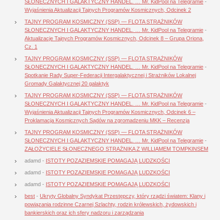
SŁONECZNYCH I GALAKTYCZNY HANDEL. … Mr. KidPool na Telegramie
-
Wyjaśnienia Aktualizacji Tajnych Programów Kosmicznych, Odcinek 2
TAJNY PROGRAM KOSMICZNY (SSP) — FLOTA STRAŻNIKÓW
SŁONECZNYCH I GALAKTYCZNY HANDEL. … Mr. KidPool na Telegramie
-
Aktualizacje Tajnych Programów Kosmicznych, Odcinek 8 – Grupa Oriona,
Cz. 1
TAJNY PROGRAM KOSMICZNY (SSP) — FLOTA STRAŻNIKÓW
SŁONECZNYCH I GALAKTYCZNY HANDEL. … Mr. KidPool na Telegramie
-
Spotkanie Rady Super-Federacji Intergalaktycznej i Strażników Lokalnej
Gromady Galaktycznej 20 galaktyk
TAJNY PROGRAM KOSMICZNY (SSP) — FLOTA STRAŻNIKÓW
SŁONECZNYCH I GALAKTYCZNY HANDEL. … Mr. KidPool na Telegramie
-
Wyjaśnienia Aktualizacji Tajnych Programów Kosmicznych, Odcinek 6 –
Proklamacja Kosmicznych Sądów na zgromadzeniu MKK – Recenzja
TAJNY PROGRAM KOSMICZNY (SSP) — FLOTA STRAŻNIKÓW
SŁONECZNYCH I GALAKTYCZNY HANDEL. … Mr. KidPool na Telegramie
-
ZAŁOŻYCIELE SŁONECZNEGO STRAŻNIKA Z WILLIAMEM TOMPKINSEM
adamd
-
ISTOTY POZAZIEMSKIE POMAGAJĄ LUDZKOŚCI
adamd
-
ISTOTY POZAZIEMSKIE POMAGAJĄ LUDZKOŚCI
adamd
-
ISTOTY POZAZIEMSKIE POMAGAJĄ LUDZKOŚCI
best
-
Ukryty Globalny Syndykat Przestępczy, który rządzi światem: Klany i
powiązania rodzinne Czarnej Szlachty, rodzin królewskich, żydowskich i
bankierskich oraz ich sfery nadzoru i zarządzania