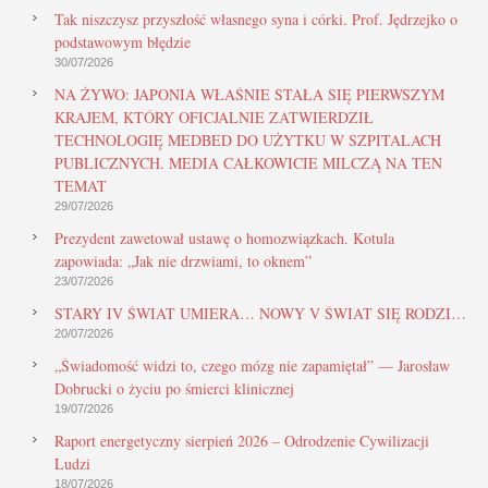
Tak niszczysz przyszłość własnego syna i córki. Prof. Jędrzejko o
podstawowym błędzie
30/07/2026
NA ŻYWO: JAPONIA WŁAŚNIE STAŁA SIĘ PIERWSZYM
KRAJEM, KTÓRY OFICJALNIE ZATWIERDZIŁ
TECHNOLOGIĘ MEDBED DO UŻYTKU W SZPITALACH
PUBLICZNYCH. MEDIA CAŁKOWICIE MILCZĄ NA TEN
TEMAT
29/07/2026
Prezydent zawetował ustawę o homozwiązkach. Kotula
zapowiada: „Jak nie drzwiami, to oknem”
23/07/2026
STARY IV ŚWIAT UMIERA… NOWY V ŚWIAT SIĘ RODZI…
20/07/2026
„Świadomość widzi to, czego mózg nie zapamiętał” — Jarosław
Dobrucki o życiu po śmierci klinicznej
19/07/2026
Raport energetyczny sierpień 2026 – Odrodzenie Cywilizacji
Ludzi
18/07/2026