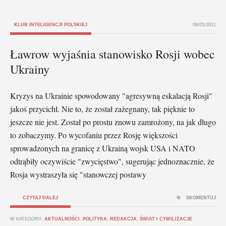
KLUB INTELIGENCJI POLSKIEJ
08/05/2021
Ławrow wyjaśnia stanowisko Rosji wobec
Ukrainy
Kryzys na Ukrainie spowodowany "agresywną eskalacją Rosji"
jakoś przycichł. Nie to, że został zażegnany, tak pięknie to
jeszcze nie jest. Został po prostu znowu zamrożony, na jak długo
to zobaczymy. Po wycofaniu przez Rosję większości
sprowadzonych na granicę z Ukrainą wojsk USA i NATO
odtrąbiły oczywiście "zwycięstwo", sugerując jednoznacznie, że
Rosja wystraszyła się "stanowczej postawy
CZYTAJ DALEJ
SKOMENTUJ
W KATEGORII:
AKTUALNOŚCI
,
POLITYKA
,
REDAKCJA
,
ŚWIAT I CYWILIZACJE