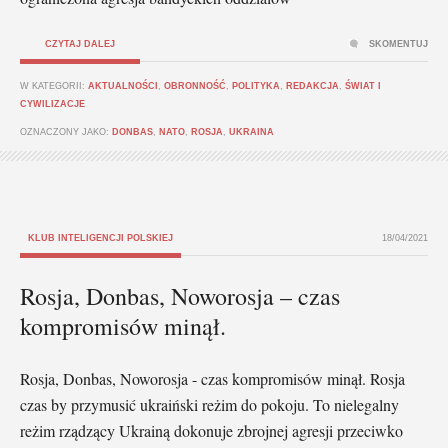
CZYTAJ DALEJ
SKOMENTUJ
W KATEGORII:
AKTUALNOŚCI
,
OBRONNOŚĆ
,
POLITYKA
,
REDAKCJA
,
ŚWIAT I
CYWILIZACJE
OZNACZONY JAKO:
DONBAS
,
NATO
,
ROSJA
,
UKRAINA
KLUB INTELIGENCJI POLSKIEJ
18/04/2021
Rosja, Donbas, Noworosja – czas
kompromisów minął.
Rosja, Donbas, Noworosja - czas kompromisów minął. Rosja
czas by przymusić ukraiński reżim do pokoju. To nielegalny
reżim rządzący Ukrainą dokonuje zbrojnej agresji przeciwko