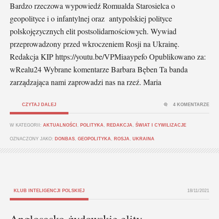
Bardzo rzeczowa wypowiedź Romualda Starosielca o
geopolityce i o infantylnej oraz antypolskiej polityce
polskojęzycznych elit postsolidarnościowych. Wywiad
przeprowadzony przed wkroczeniem Rosji na Ukrainę.
Redakcja KIP https://youtu.be/VPMiaaypefo Opublikowano za:
wRealu24 Wybrane komentarze Barbara Bęben Ta banda
zarządzająca nami zaprowadzi nas na rzeź. Maria
CZYTAJ DALEJ
4 KOMENTARZE
W KATEGORII:
AKTUALNOŚCI
,
POLITYKA
,
REDAKCJA
,
ŚWIAT I CYWILIZACJE
OZNACZONY JAKO:
DONBAS
,
GEOPOLITYKA
,
ROSJA
,
UKRAINA
KLUB INTELIGENCJI POLSKIEJ
18/11/2021
Anglosasko-żydowskie elity