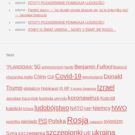
adamd
-
ISTOTY POZAZIEMSKIE POMAGAJĄ LUDZKOŚCI
adamd
-
Pamięć duszy — “po drugiej stronie okazuje się, że to była tylko gra”
— Jarosław Dobrucki
adamd
-
ISTOTY POZAZIEMSKIE POMAGAJĄ LUDZKOŚCI
adamd
-
STARY IV ŚWIAT UMIERA… NOWY V ŚWIAT SIĘ RODZI…
TAGI
5G
Benjamin Fulford
"PLANDEMIA"
antypolonizm
banki
Białoruś
Covid-19
Donald
Chiny
CIA
chazarska mafia
depopulacja
Izrael
Trump
globalizm
Holokaust
III RP
II wojna światowa
koronawirus
Kościół
kontrola umysłu
Jarosław Kaczyński
ludobójstwo
NWO
Niemcy
NATO
katolicki
lichwa
NBP
Rosja
PiS
Polska
syjonizm
pieniądz
pedofilia
satanizm
szczepionki
ukraina
UE
Syria
szczepienia