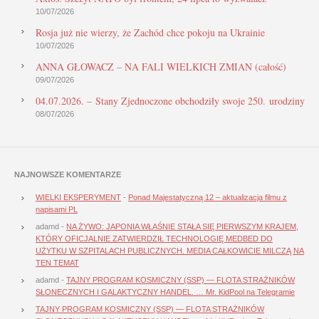
10/07/2026
Rosja już nie wierzy, że Zachód chce pokoju na Ukrainie
10/07/2026
ANNA GŁOWACZ – NA FALI WIELKICH ZMIAN (całość)
09/07/2026
04.07.2026. – Stany Zjednoczone obchodziły swoje 250. urodziny
08/07/2026
NAJNOWSZE KOMENTARZE
WIELKI EKSPERYMENT
-
Ponad Majestatyczną 12 – aktualizacja filmu z
napisami PL
adamd
-
NA ŻYWO: JAPONIA WŁAŚNIE STAŁA SIĘ PIERWSZYM KRAJEM,
KTÓRY OFICJALNIE ZATWIERDZIŁ TECHNOLOGIĘ MEDBED DO
UŻYTKU W SZPITALACH PUBLICZNYCH. MEDIA CAŁKOWICIE MILCZĄ NA
TEN TEMAT
adamd
-
TAJNY PROGRAM KOSMICZNY (SSP) — FLOTA STRAŻNIKÓW
SŁONECZNYCH I GALAKTYCZNY HANDEL. … Mr. KidPool na Telegramie
TAJNY PROGRAM KOSMICZNY (SSP) — FLOTA STRAŻNIKÓW