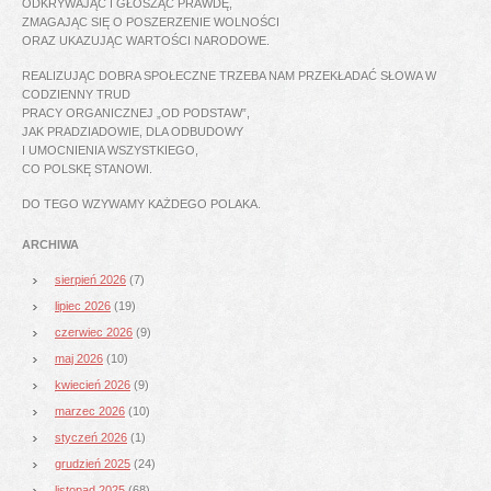
ODKRYWAJĄC I GŁOSZĄC PRAWDĘ,
ZMAGAJĄC SIĘ O POSZERZENIE WOLNOŚCI
ORAZ UKAZUJĄC WARTOŚCI NARODOWE.
REALIZUJĄC DOBRA SPOŁECZNE TRZEBA NAM PRZEKŁADAĆ SŁOWA W
CODZIENNY TRUD
PRACY ORGANICZNEJ „OD PODSTAW”,
JAK PRADZIADOWIE, DLA ODBUDOWY
I UMOCNIENIA WSZYSTKIEGO,
CO POLSKĘ STANOWI.
DO TEGO WZYWAMY KAŻDEGO POLAKA.
ARCHIWA
sierpień 2026
(7)
lipiec 2026
(19)
czerwiec 2026
(9)
maj 2026
(10)
kwiecień 2026
(9)
marzec 2026
(10)
styczeń 2026
(1)
grudzień 2025
(24)
listopad 2025
(68)