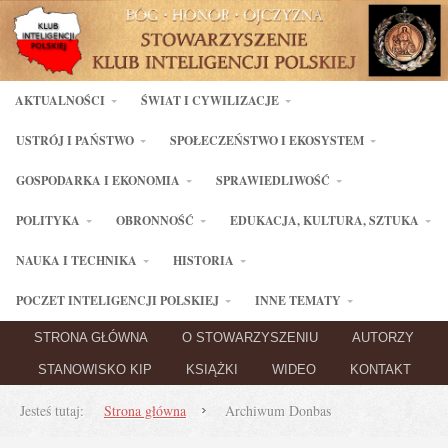
AKTUALNOŚCI
ŚWIAT I CYWILIZACJE
USTRÓJ I PAŃSTWO
SPOŁECZEŃSTWO I EKOSYSTEM
GOSPODARKA I EKONOMIA
SPRAWIEDLIWOŚĆ
POLITYKA
OBRONNOŚĆ
EDUKACJA, KULTURA, SZTUKA
NAUKA I TECHNIKA
HISTORIA
POCZET INTELIGENCJI POLSKIEJ
INNE TEMATY
STRONA GŁÓWNA
O STOWARZYSZENIU
AUTORZY
STANOWISKO KIP
KSIĄŻKI
WIDEO
KONTAKT
Jesteś tutaj:
Strona główna
Archiwum Donbas