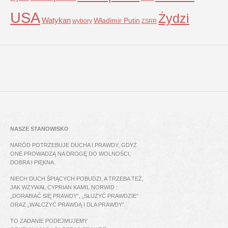
USA
Żydzi
Watykan
Władimir Putin
wybory
ZSRR
NASZE STANOWISKO
NARÓD POTRZEBUJE DUCHA I PRAWDY, GDYŻ
ONE PROWADZĄ NA DROGĘ DO WOLNOŚCI,
DOBRA I PIĘKNA.
NIECH DUCH ŚPIĄCYCH POBUDZI, A TRZEBA TEŻ,
JAK WZYWAŁ CYPRIAN KAMIL NORWID :
„DORABIAĆ SIĘ PRAWDY”, „SŁUŻYĆ PRAWDZIE”
ORAZ „WALCZYĆ PRAWDĄ I DLA PRAWDY”.
TO ZADANIE PODEJMUJEMY