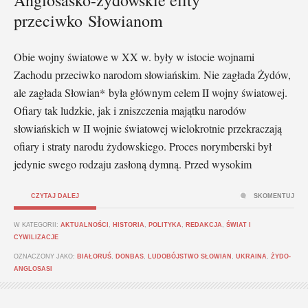
przeciwko Słowianom
Obie wojny światowe w XX w. były w istocie wojnami
Zachodu przeciwko narodom słowiańskim. Nie zagłada Żydów,
ale zagłada Słowian* była głównym celem II wojny światowej.
Ofiary tak ludzkie, jak i zniszczenia majątku narodów
słowiańskich w II wojnie światowej wielokrotnie przekraczają
ofiary i straty narodu żydowskiego. Proces norymberski był
jedynie swego rodzaju zasłoną dymną. Przed wysokim
CZYTAJ DALEJ
SKOMENTUJ
W KATEGORII:
AKTUALNOŚCI
,
HISTORIA
,
POLITYKA
,
REDAKCJA
,
ŚWIAT I
CYWILIZACJE
OZNACZONY JAKO:
BIAŁORUŚ
,
DONBAS
,
LUDOBÓJSTWO SŁOWIAN
,
UKRAINA
,
ŻYDO-
ANGLOSASI