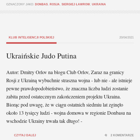
OZNACZONY JAKO:
DONBAS
,
ROSJA
,
SIERGIEJ ŁAWROW
,
UKRAINA
KLUB INTELIGENCJI POLSKIEJ
20/04/2021
Ukraińskie Judo Putina
Autor: Dmitry Orlov na blogu Club Orlov, Zaraz na granicy
Rosji z Ukrainą wybuchnie straszna wojna - lub nie - ale istnieje
pewne prawdopodobieństwo, że znaczna liczba ludzi zostanie
zabita przed ostatecznym zakończeniem projektu Ukraina.
Biorąc pod uwagę, że w ciągu ostatnich siedmiu lat zginęło
około 13 tysięcy ludzi - wojna domowa w regionie Donbasu na
wschodzie Ukrainy trwała tak długo! -
CZYTAJ DALEJ
2 KOMENTARZE