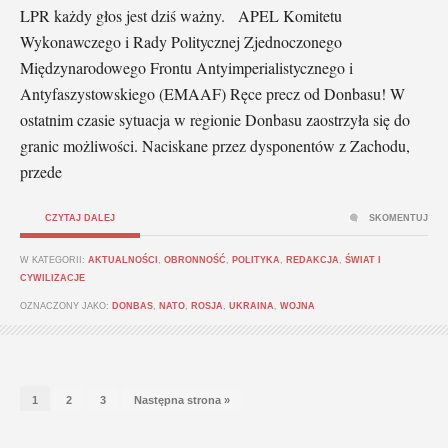
LPR każdy głos jest dziś ważny. APEL Komitetu
Wykonawczego i Rady Politycznej Zjednoczonego
Międzynarodowego Frontu Antyimperialistycznego i
Antyfaszystowskiego (EMAAF) Ręce precz od Donbasu! W
ostatnim czasie sytuacja w regionie Donbasu zaostrzyła się do
granic możliwości. Naciskane przez dysponentów z Zachodu,
przede
CZYTAJ DALEJ
SKOMENTUJ
W KATEGORII:
AKTUALNOŚCI
,
OBRONNOŚĆ
,
POLITYKA
,
REDAKCJA
,
ŚWIAT I
CYWILIZACJE
OZNACZONY JAKO:
DONBAS
,
NATO
,
ROSJA
,
UKRAINA
,
WOJNA
1
2
3
Następna strona »