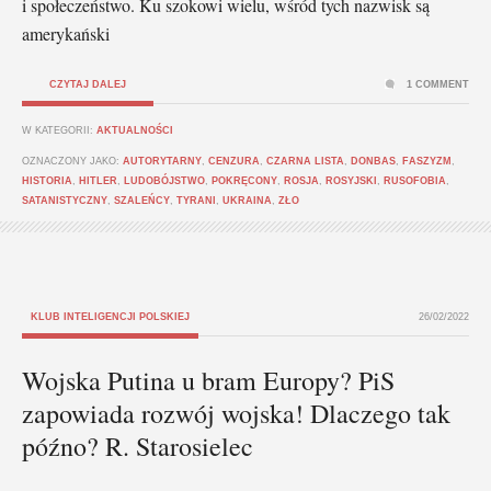
i społeczeństwo. Ku szokowi wielu, wśród tych nazwisk są
amerykański
CZYTAJ DALEJ
1 COMMENT
W KATEGORII:
AKTUALNOŚCI
OZNACZONY JAKO:
AUTORYTARNY
,
CENZURA
,
CZARNA LISTA
,
DONBAS
,
FASZYZM
,
HISTORIA
,
HITLER
,
LUDOBÓJSTWO
,
POKRĘCONY
,
ROSJA
,
ROSYJSKI
,
RUSOFOBIA
,
SATANISTYCZNY
,
SZALEŃCY
,
TYRANI
,
UKRAINA
,
ZŁO
KLUB INTELIGENCJI POLSKIEJ
26/02/2022
Wojska Putina u bram Europy? PiS
zapowiada rozwój wojska! Dlaczego tak
późno? R. Starosielec