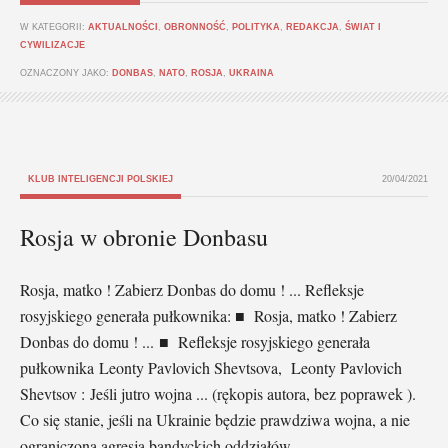
W KATEGORII:
AKTUALNOŚCI
,
OBRONNOŚĆ
,
POLITYKA
,
REDAKCJA
,
ŚWIAT I
CYWILIZACJE
OZNACZONY JAKO:
DONBAS
,
NATO
,
ROSJA
,
UKRAINA
KLUB INTELIGENCJI POLSKIEJ
20/04/2021
Rosja w obronie Donbasu
Rosja, matko ! Zabierz Donbas do domu ! ... Refleksje
rosyjskiego generała pułkownika: ■ Rosja, matko ! Zabierz
Donbas do domu ! ... ■ Refleksje rosyjskiego generała
pułkownika Leonty Pavlovich Shevtsova, Leonty Pavlovich
Shevtsov : Jeśli jutro wojna ... (rękopis autora, bez poprawek ).
Co się stanie, jeśli na Ukrainie będzie prawdziwa wojna, a nie
ograniczona agresja bandyckich oddziałów