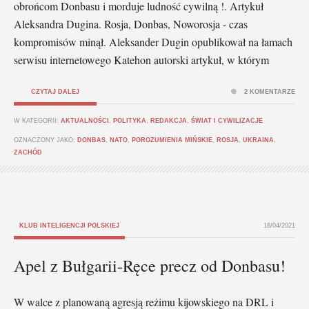
obrońcom Donbasu i morduje ludność cywilną !. Artykuł
Aleksandra Dugina. Rosja, Donbas, Noworosja - czas
kompromisów minął. Aleksander Dugin opublikował na łamach
serwisu internetowego Katehon autorski artykuł, w którym
CZYTAJ DALEJ
2 KOMENTARZE
W KATEGORII:
AKTUALNOŚCI
,
POLITYKA
,
REDAKCJA
,
ŚWIAT I CYWILIZACJE
OZNACZONY JAKO:
DONBAS
,
NATO
,
POROZUMIENIA MIŃSKIE
,
ROSJA
,
UKRAINA
,
ZACHÓD
KLUB INTELIGENCJI POLSKIEJ
18/04/2021
Apel z Bułgarii-Ręce precz od Donbasu!
W walce z planowaną agresją reżimu kijowskiego na DRL i