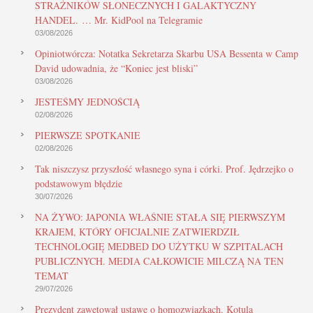
STRAŻNIKÓW SŁONECZNYCH I GALAKTYCZNY
HANDEL. … Mr. KidPool na Telegramie
03/08/2026
Opiniotwórcza: Notatka Sekretarza Skarbu USA Bessenta w Camp
David udowadnia, że “Koniec jest bliski”
03/08/2026
JESTEŚMY JEDNOŚCIĄ
02/08/2026
PIERWSZE SPOTKANIE
02/08/2026
Tak niszczysz przyszłość własnego syna i córki. Prof. Jędrzejko o
podstawowym błędzie
30/07/2026
NA ŻYWO: JAPONIA WŁAŚNIE STAŁA SIĘ PIERWSZYM
KRAJEM, KTÓRY OFICJALNIE ZATWIERDZIŁ
TECHNOLOGIĘ MEDBED DO UŻYTKU W SZPITALACH
PUBLICZNYCH. MEDIA CAŁKOWICIE MILCZĄ NA TEN
TEMAT
29/07/2026
Prezydent zawetował ustawę o homozwiązkach. Kotula