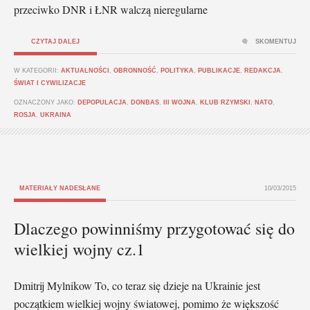
przeciwko DNR i ŁNR walczą nieregularne
CZYTAJ DALEJ
SKOMENTUJ
W KATEGORII:
AKTUALNOŚCI
,
OBRONNOŚĆ
,
POLITYKA
,
PUBLIKACJE
,
REDAKCJA
,
ŚWIAT I CYWILIZACJE
OZNACZONY JAKO:
DEPOPULACJA
,
DONBAS
,
III WOJNA
,
KLUB RZYMSKI
,
NATO
,
ROSJA
,
UKRAINA
MATERIAŁY NADESŁANE
10/03/2015
Dlaczego powinniśmy przygotować się do
wielkiej wojny cz.1
Dmitrij Mylnikow To, co teraz się dzieje na Ukrainie jest
początkiem wielkiej wojny światowej, pomimo że większość