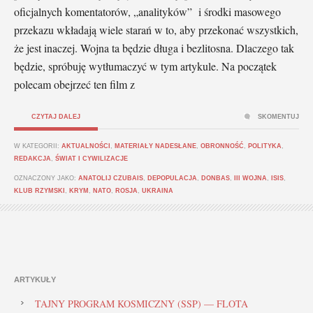
oficjalnych komentatorów, „analityków” i środki masowego
przekazu wkładają wiele starań w to, aby przekonać wszystkich,
że jest inaczej. Wojna ta będzie długa i bezlitosna. Dlaczego tak
będzie, spróbuję wytłumaczyć w tym artykule. Na początek
polecam obejrzeć ten film z
CZYTAJ DALEJ
SKOMENTUJ
W KATEGORII:
AKTUALNOŚCI
,
MATERIAŁY NADESŁANE
,
OBRONNOŚĆ
,
POLITYKA
,
REDAKCJA
,
ŚWIAT I CYWILIZACJE
OZNACZONY JAKO:
ANATOLIJ CZUBAIS
,
DEPOPULACJA
,
DONBAS
,
III WOJNA
,
ISIS
,
KLUB RZYMSKI
,
KRYM
,
NATO
,
ROSJA
,
UKRAINA
ARTYKUŁY
TAJNY PROGRAM KOSMICZNY (SSP) — FLOTA