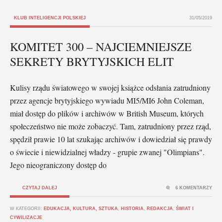
KLUB INTELIGENCJI POLSKIEJ
31/05/2019
KOMITET 300 – NAJCIEMNIEJSZE
SEKRETY BRYTYJSKICH ELIT
Kulisy rządu światowego w swojej książce odsłania zatrudniony
przez agencje brytyjskiego wywiadu MI5/MI6 John Coleman,
miał dostęp do plików i archiwów w British Museum, których
społeczeństwo nie może zobaczyć. Tam, zatrudniony przez rząd,
spędził prawie 10 lat szukając archiwów i dowiedział się prawdy
o świecie i niewidzialnej władzy - grupie zwanej "Olimpians".
Jego nieograniczony dostęp do
CZYTAJ DALEJ
6 KOMENTARZY
W KATEGORII:
EDUKACJA, KULTURA, SZTUKA
,
HISTORIA
,
REDAKCJA
,
ŚWIAT I
CYWILIZACJE