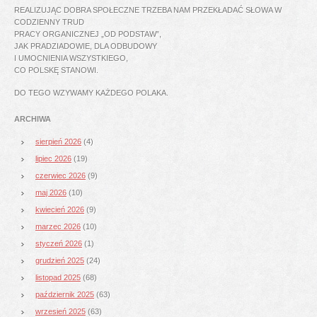
REALIZUJĄC DOBRA SPOŁECZNE TRZEBA NAM PRZEKŁADAĆ SŁOWA W
CODZIENNY TRUD
PRACY ORGANICZNEJ „OD PODSTAW”,
JAK PRADZIADOWIE, DLA ODBUDOWY
I UMOCNIENIA WSZYSTKIEGO,
CO POLSKĘ STANOWI.
DO TEGO WZYWAMY KAŻDEGO POLAKA.
ARCHIWA
sierpień 2026
(4)
lipiec 2026
(19)
czerwiec 2026
(9)
maj 2026
(10)
kwiecień 2026
(9)
marzec 2026
(10)
styczeń 2026
(1)
grudzień 2025
(24)
listopad 2025
(68)
październik 2025
(63)
wrzesień 2025
(63)