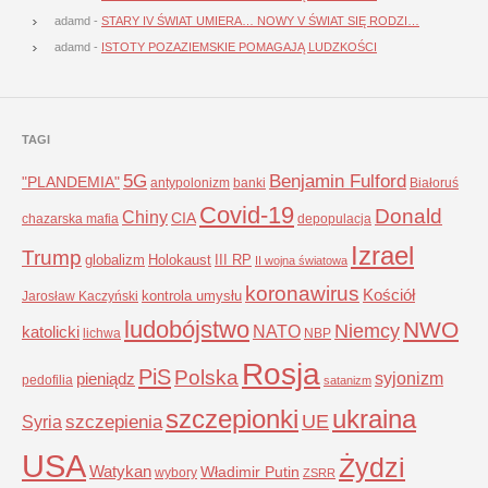
adamd
-
STARY IV ŚWIAT UMIERA… NOWY V ŚWIAT SIĘ RODZI…
adamd
-
ISTOTY POZAZIEMSKIE POMAGAJĄ LUDZKOŚCI
TAGI
5G
Benjamin Fulford
"PLANDEMIA"
antypolonizm
banki
Białoruś
Covid-19
Donald
Chiny
CIA
chazarska mafia
depopulacja
Izrael
Trump
globalizm
Holokaust
III RP
II wojna światowa
koronawirus
Kościół
kontrola umysłu
Jarosław Kaczyński
ludobójstwo
NWO
Niemcy
NATO
katolicki
lichwa
NBP
Rosja
PiS
Polska
syjonizm
pieniądz
pedofilia
satanizm
szczepionki
ukraina
UE
Syria
szczepienia
USA
Żydzi
Watykan
Władimir Putin
wybory
ZSRR