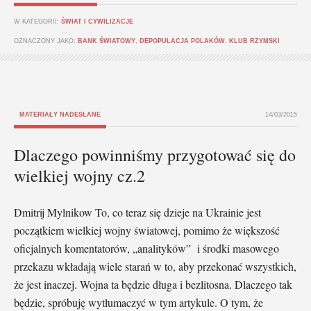
W KATEGORII:
ŚWIAT I CYWILIZACJE
OZNACZONY JAKO:
BANK ŚWIATOWY
,
DEPOPULACJA POLAKÓW
,
KLUB RZYMSKI
MATERIAŁY NADESŁANE
14/03/2015
Dlaczego powinniśmy przygotować się do
wielkiej wojny cz.2
Dmitrij Mylnikow To, co teraz się dzieje na Ukrainie jest
początkiem wielkiej wojny światowej, pomimo że większość
oficjalnych komentatorów, „analityków” i środki masowego
przekazu wkładają wiele starań w to, aby przekonać wszystkich,
że jest inaczej. Wojna ta będzie długa i bezlitosna. Dlaczego tak
będzie, spróbuję wytłumaczyć w tym artykule. O tym, że