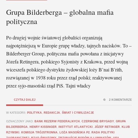
Grupa Bilderberga – globalna mafia
polityczna
Po drugiej wojnie światowej globaliści organizują
najpotężniejszą w Europie grupę władzy, tajnych nacisków. To –
Bilderberger Group, polityczna mafia powołana z inicjatywy
Józefa Retingera, polskiego Syjonisty z Krakowa, przed wojną
wiceszefa polskiego dystryktu żydowskiej loży B’nai B’rith,
rozwiązanej w 1938 roku przez rząd polski; reaktywowanej
przez syjo-masoński rząd PiS. Tajni władcy
CZYTAJ DALEJ
2 KOMENTARZE
W KATEGORII:
POLITYKA
,
REDAKCJA
,
ŚWIAT I CYWILIZACJE
OZNACZONY JAKO:
BANK REZERW FEDERALNYCH
,
CZERWONE BRYGADY
,
GRUPA
BILDERBERGA
,
HENRY KISSINGER
,
INSTYTUT ATLANTYCKI
,
JÓZEF RETINGER
,
KLUB
RZYMSKI
,
KOMISJA TRÓJSTRONNA
,
LOŻA MASOŃSKA P2
,
RADA POLITYKI
ZAGRANICZNEJ
,
RZĄD ŚWIATOWY
,
TRZYNAŚCIE RODÓW ILLUMINATÓW
,
USA
,