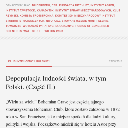
OZNACZONY JAKO:
BILDERBERG
,
CFR
,
FUNDACJA DITCHLEY
,
INSTYTUT ASPEN
,
INSTYTUT TAVISTOCK
,
KANADYJSKI INSTYTUT SPRAW MIĘDZYNARODOWYCH
,
KLUB
RZYMSKI
,
KOMISJA TRÓJSTRONNA
,
KOMITET 300
,
MIĘDZYNARODOWY INSTYTUT
STUDIÓW STRATEGICZNYCH
,
NWO
,
ONZ
,
STOWARZYSZENIE MONT PELERIN
,
TOWARZYSTWO BADAŃ PARAPSYCHOLOGICZNYCH
,
UNION OF CONCERNED
SCIENTISTS
,
WALL STREET
,
WILTON PARK
KLUB INTELIGENCJI POLSKIEJ
23/08/2018
Depopulacja ludności świata, w tym
Polski. (Część II.)
„Wielu za wielu” Bohemian Grave jest częścią tajnego
stowarzyszenia Bohemian Club, które zostało założone w 1872
roku w San Francisco, jako miejsce spotkań dla ludzi kultury,
polityki i wojska. Początkowo mieścił się w hotelu Astor przy