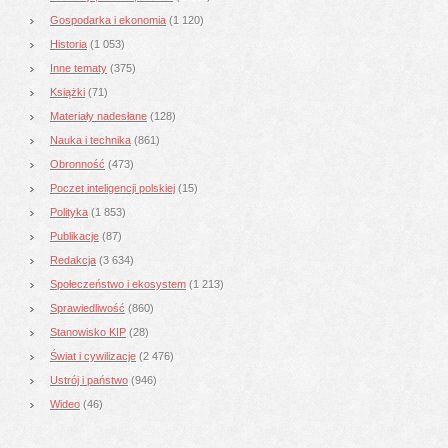
Gospodarka i ekonomia
(1 120)
Historia
(1 053)
Inne tematy
(375)
Książki
(71)
Materiały nadesłane
(128)
Nauka i technika
(861)
Obronność
(473)
Poczet inteligencji polskiej
(15)
Polityka
(1 853)
Publikacje
(87)
Redakcja
(3 634)
Społeczeństwo i ekosystem
(1 213)
Sprawiedliwość
(860)
Stanowisko KIP
(28)
Świat i cywilizacje
(2 476)
Ustrój i państwo
(946)
Wideo
(46)