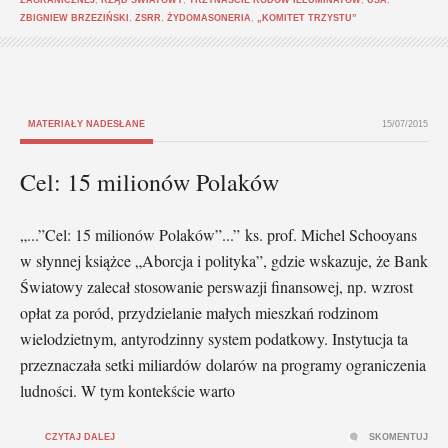
ZBIGNIEW BRZEZIŃSKI
,
ZSRR
,
ŻYDOMASONERIA
,
„KOMITET TRZYSTU”
MATERIAŁY NADESŁANE
15/07/2015
Cel: 15 milionów Polaków
„...”Cel: 15 milionów Polaków”...” ks. prof. Michel Schooyans
w słynnej książce „Aborcja i polityka”, gdzie wskazuje, że Bank
Światowy zalecał stosowanie perswazji finansowej, np. wzrost
opłat za poród, przydzielanie małych mieszkań rodzinom
wielodzietnym, antyrodzinny system podatkowy. Instytucja ta
przeznaczała setki miliardów dolarów na programy ograniczenia
ludności. W tym kontekście warto
CZYTAJ DALEJ
SKOMENTUJ