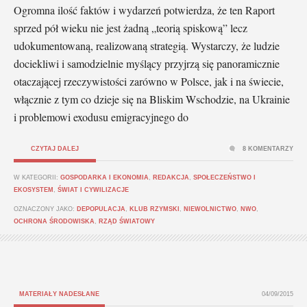
Ogromna ilość faktów i wydarzeń potwierdza, że ten Raport
sprzed pół wieku nie jest żadną „teorią spiskową” lecz
udokumentowaną, realizowaną strategią. Wystarczy, że ludzie
dociekliwi i samodzielnie myślący przyjrzą się panoramicznie
otaczającej rzeczywistości zarówno w Polsce, jak i na świecie,
włącznie z tym co dzieje się na Bliskim Wschodzie, na Ukrainie
i problemowi exodusu emigracyjnego do
CZYTAJ DALEJ
8 KOMENTARZY
W KATEGORII:
GOSPODARKA I EKONOMIA
,
REDAKCJA
,
SPOŁECZEŃSTWO I
EKOSYSTEM
,
ŚWIAT I CYWILIZACJE
OZNACZONY JAKO:
DEPOPULACJA
,
KLUB RZYMSKI
,
NIEWOLNICTWO
,
NWO
,
OCHRONA ŚRODOWISKA
,
RZĄD ŚWIATOWY
MATERIAŁY NADESŁANE
04/09/2015