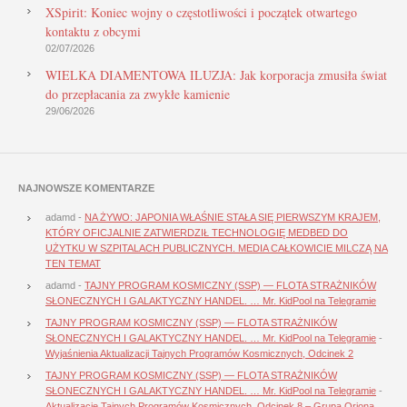
XSpirit: Koniec wojny o częstotliwości i początek otwartego
kontaktu z obcymi
02/07/2026
WIELKA DIAMENTOWA ILUZJA: Jak korporacja zmusiła świat
do przepłacania za zwykłe kamienie
29/06/2026
NAJNOWSZE KOMENTARZE
adamd
-
NA ŻYWO: JAPONIA WŁAŚNIE STAŁA SIĘ PIERWSZYM KRAJEM,
KTÓRY OFICJALNIE ZATWIERDZIŁ TECHNOLOGIĘ MEDBED DO
UŻYTKU W SZPITALACH PUBLICZNYCH. MEDIA CAŁKOWICIE MILCZĄ NA
TEN TEMAT
adamd
-
TAJNY PROGRAM KOSMICZNY (SSP) — FLOTA STRAŻNIKÓW
SŁONECZNYCH I GALAKTYCZNY HANDEL. … Mr. KidPool na Telegramie
TAJNY PROGRAM KOSMICZNY (SSP) — FLOTA STRAŻNIKÓW
SŁONECZNYCH I GALAKTYCZNY HANDEL. … Mr. KidPool na Telegramie
-
Wyjaśnienia Aktualizacji Tajnych Programów Kosmicznych, Odcinek 2
TAJNY PROGRAM KOSMICZNY (SSP) — FLOTA STRAŻNIKÓW
SŁONECZNYCH I GALAKTYCZNY HANDEL. … Mr. KidPool na Telegramie
-
Aktualizacje Tajnych Programów Kosmicznych, Odcinek 8 – Grupa Oriona,