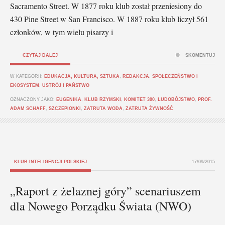
Sacramento Street. W 1877 roku klub został przeniesiony do
430 Pine Street w San Francisco. W 1887 roku klub liczył 561
członków, w tym wielu pisarzy i
CZYTAJ DALEJ
SKOMENTUJ
W KATEGORII:
EDUKACJA, KULTURA, SZTUKA
,
REDAKCJA
,
SPOŁECZEŃSTWO I
EKOSYSTEM
,
USTRÓJ I PAŃSTWO
OZNACZONY JAKO:
EUGENIKA
,
KLUB RZYMSKI
,
KOMITET 300
,
LUDOBÓJSTWO
,
PROF.
ADAM SCHAFF
,
SZCZEPIONKI
,
ZATRUTA WODA
,
ZATRUTA ŻYWNOŚĆ
KLUB INTELIGENCJI POLSKIEJ
17/09/2015
„Raport z żelaznej góry” scenariuszem
dla Nowego Porządku Świata (NWO)