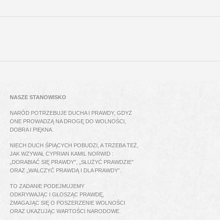
NASZE STANOWISKO
NARÓD POTRZEBUJE DUCHA I PRAWDY, GDYŻ
ONE PROWADZĄ NA DROGĘ DO WOLNOŚCI,
DOBRA I PIĘKNA.
NIECH DUCH ŚPIĄCYCH POBUDZI, A TRZEBA TEŻ,
JAK WZYWAŁ CYPRIAN KAMIL NORWID :
„DORABIAĆ SIĘ PRAWDY”, „SŁUŻYĆ PRAWDZIE”
ORAZ „WALCZYĆ PRAWDĄ I DLA PRAWDY”.
TO ZADANIE PODEJMUJEMY
ODKRYWAJĄC I GŁOSZĄC PRAWDĘ,
ZMAGAJĄC SIĘ O POSZERZENIE WOLNOŚCI
ORAZ UKAZUJĄC WARTOŚCI NARODOWE.