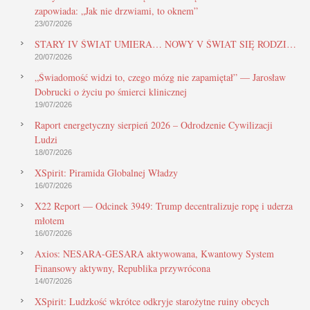
zapowiada: „Jak nie drzwiami, to oknem”
23/07/2026
STARY IV ŚWIAT UMIERA… NOWY V ŚWIAT SIĘ RODZI…
20/07/2026
„Świadomość widzi to, czego mózg nie zapamiętał” — Jarosław
Dobrucki o życiu po śmierci klinicznej
19/07/2026
Raport energetyczny sierpień 2026 – Odrodzenie Cywilizacji
Ludzi
18/07/2026
XSpirit: Piramida Globalnej Władzy
16/07/2026
X22 Report — Odcinek 3949: Trump decentralizuje ropę i uderza
młotem
16/07/2026
Axios: NESARA-GESARA aktywowana, Kwantowy System
Finansowy aktywny, Republika przywrócona
14/07/2026
XSpirit: Ludzkość wkrótce odkryje starożytne ruiny obcych