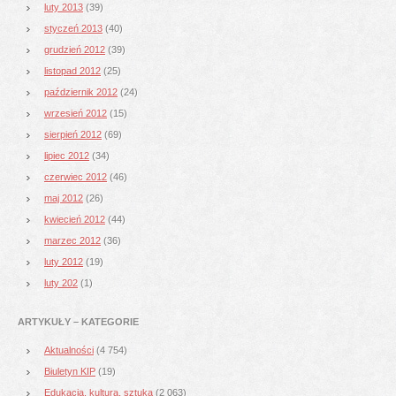
luty 2013
(39)
styczeń 2013
(40)
grudzień 2012
(39)
listopad 2012
(25)
październik 2012
(24)
wrzesień 2012
(15)
sierpień 2012
(69)
lipiec 2012
(34)
czerwiec 2012
(46)
maj 2012
(26)
kwiecień 2012
(44)
marzec 2012
(36)
luty 2012
(19)
luty 202
(1)
ARTYKUŁY – KATEGORIE
Aktualności
(4 754)
Biuletyn KIP
(19)
Edukacja, kultura, sztuka
(2 063)