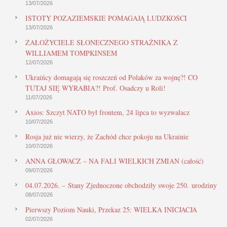
13/07/2026
ISTOTY POZAZIEMSKIE POMAGAJĄ LUDZKOŚCI
13/07/2026
ZAŁOŻYCIELE SŁONECZNEGO STRAŻNIKA Z
WILLIAMEM TOMPKINSEM
12/07/2026
Ukraińcy domagają się roszczeń od Polaków za wojnę?! CO
TUTAJ SIĘ WYRABIA?! Prof. Osadczy u Roli!
11/07/2026
Axios: Szczyt NATO był frontem, 24 lipca to wyzwalacz
10/07/2026
Rosja już nie wierzy, że Zachód chce pokoju na Ukrainie
10/07/2026
ANNA GŁOWACZ – NA FALI WIELKICH ZMIAN (całość)
09/07/2026
04.07.2026. – Stany Zjednoczone obchodziły swoje 250. urodziny
08/07/2026
Pierwszy Poziom Nauki, Przekaz 25: WIELKA INICJACJA
02/07/2026