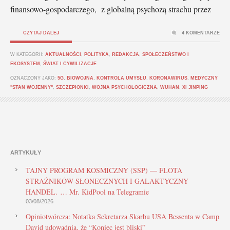
finansowo-gospodarczego, z globalną psychozą strachu przez
CZYTAJ DALEJ
4 KOMENTARZE
W KATEGORII:
AKTUALNOŚCI
,
POLITYKA
,
REDAKCJA
,
SPOŁECZEŃSTWO I
EKOSYSTEM
,
ŚWIAT I CYWILIZACJE
OZNACZONY JAKO:
5G
,
BIOWOJNA
,
KONTROLA UMYSŁU
,
KORONAWIRUS
,
MEDYCZNY
"STAN WOJENNY"
,
SZCZEPIONKI
,
WOJNA PSYCHOLOGICZNA
,
WUHAN
,
XI JINPING
ARTYKUŁY
TAJNY PROGRAM KOSMICZNY (SSP) — FLOTA
STRAŻNIKÓW SŁONECZNYCH I GALAKTYCZNY
HANDEL. … Mr. KidPool na Telegramie
03/08/2026
Opiniotwórcza: Notatka Sekretarza Skarbu USA Bessenta w Camp
David udowadnia, że “Koniec jest bliski”