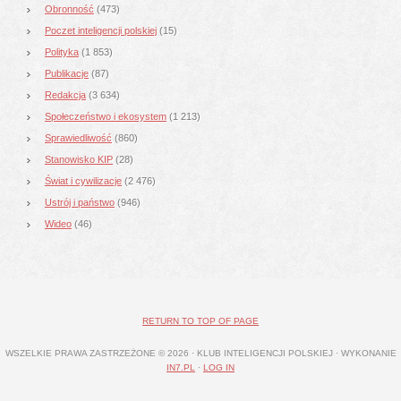
Obronność
(473)
Poczet inteligencji polskiej
(15)
Polityka
(1 853)
Publikacje
(87)
Redakcja
(3 634)
Społeczeństwo i ekosystem
(1 213)
Sprawiedliwość
(860)
Stanowisko KIP
(28)
Świat i cywilizacje
(2 476)
Ustrój i państwo
(946)
Wideo
(46)
RETURN TO TOP OF PAGE
WSZELKIE PRAWA ZASTRZEŻONE © 2026 · KLUB INTELIGENCJI POLSKIEJ · WYKONANIE
IN7.PL
·
LOG IN