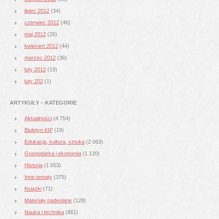
lipiec 2012
(34)
czerwiec 2012
(46)
maj 2012
(26)
kwiecień 2012
(44)
marzec 2012
(36)
luty 2012
(19)
luty 202
(1)
ARTYKUŁY – KATEGORIE
Aktualności
(4 754)
Biuletyn KIP
(19)
Edukacja, kultura, sztuka
(2 063)
Gospodarka i ekonomia
(1 120)
Historia
(1 053)
Inne tematy
(375)
Książki
(71)
Materiały nadesłane
(128)
Nauka i technika
(861)