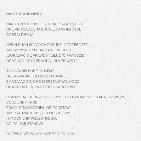
NASZE STANOWISKO
NARÓD POTRZEBUJE DUCHA I PRAWDY, GDYŻ
ONE PROWADZĄ NA DROGĘ DO WOLNOŚCI,
DOBRA I PIĘKNA.
NIECH DUCH ŚPIĄCYCH POBUDZI, A TRZEBA TEŻ,
JAK WZYWAŁ CYPRIAN KAMIL NORWID :
„DORABIAĆ SIĘ PRAWDY”, „SŁUŻYĆ PRAWDZIE”
ORAZ „WALCZYĆ PRAWDĄ I DLA PRAWDY”.
TO ZADANIE PODEJMUJEMY
ODKRYWAJĄC I GŁOSZĄC PRAWDĘ,
ZMAGAJĄC SIĘ O POSZERZENIE WOLNOŚCI
ORAZ UKAZUJĄC WARTOŚCI NARODOWE.
REALIZUJĄC DOBRA SPOŁECZNE TRZEBA NAM PRZEKŁADAĆ SŁOWA W
CODZIENNY TRUD
PRACY ORGANICZNEJ „OD PODSTAW”,
JAK PRADZIADOWIE, DLA ODBUDOWY
I UMOCNIENIA WSZYSTKIEGO,
CO POLSKĘ STANOWI.
DO TEGO WZYWAMY KAŻDEGO POLAKA.