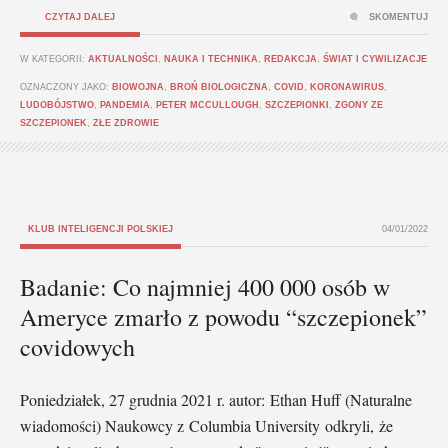
CZYTAJ DALEJ
SKOMENTUJ
W KATEGORII:
AKTUALNOŚCI
,
NAUKA I TECHNIKA
,
REDAKCJA
,
ŚWIAT I CYWILIZACJE
OZNACZONY JAKO:
BIOWOJNA
,
BROŃ BIOLOGICZNA
,
COVID
,
KORONAWIRUS
,
LUDOBÓJSTWO
,
PANDEMIA
,
PETER MCCULLOUGH
,
SZCZEPIONKI
,
ZGONY ZE
SZCZEPIONEK
,
ZŁE ZDROWIE
KLUB INTELIGENCJI POLSKIEJ
04/01/2022
Badanie: Co najmniej 400 000 osób w
Ameryce zmarło z powodu “szczepionek”
covidowych
Poniedziałek, 27 grudnia 2021 r. autor: Ethan Huff (Naturalne
wiadomości) Naukowcy z Columbia University odkryli, że