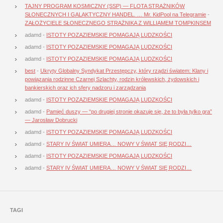
TAJNY PROGRAM KOSMICZNY (SSP) — FLOTA STRAŻNIKÓW
SŁONECZNYCH I GALAKTYCZNY HANDEL. … Mr. KidPool na Telegramie
-
ZAŁOŻYCIELE SŁONECZNEGO STRAŻNIKA Z WILLIAMEM TOMPKINSEM
adamd
-
ISTOTY POZAZIEMSKIE POMAGAJĄ LUDZKOŚCI
adamd
-
ISTOTY POZAZIEMSKIE POMAGAJĄ LUDZKOŚCI
adamd
-
ISTOTY POZAZIEMSKIE POMAGAJĄ LUDZKOŚCI
best
-
Ukryty Globalny Syndykat Przestępczy, który rządzi światem: Klany i
powiązania rodzinne Czarnej Szlachty, rodzin królewskich, żydowskich i
bankierskich oraz ich sfery nadzoru i zarządzania
adamd
-
ISTOTY POZAZIEMSKIE POMAGAJĄ LUDZKOŚCI
adamd
-
Pamięć duszy — “po drugiej stronie okazuje się, że to była tylko gra”
— Jarosław Dobrucki
adamd
-
ISTOTY POZAZIEMSKIE POMAGAJĄ LUDZKOŚCI
adamd
-
STARY IV ŚWIAT UMIERA… NOWY V ŚWIAT SIĘ RODZI…
adamd
-
ISTOTY POZAZIEMSKIE POMAGAJĄ LUDZKOŚCI
adamd
-
STARY IV ŚWIAT UMIERA… NOWY V ŚWIAT SIĘ RODZI…
TAGI