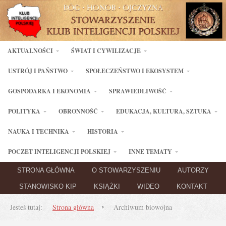
AKTUALNOŚCI
ŚWIAT I CYWILIZACJE
USTRÓJ I PAŃSTWO
SPOŁECZEŃSTWO I EKOSYSTEM
GOSPODARKA I EKONOMIA
SPRAWIEDLIWOŚĆ
POLITYKA
OBRONNOŚĆ
EDUKACJA, KULTURA, SZTUKA
NAUKA I TECHNIKA
HISTORIA
POCZET INTELIGENCJI POLSKIEJ
INNE TEMATY
STRONA GŁÓWNA
O STOWARZYSZENIU
AUTORZY
STANOWISKO KIP
KSIĄŻKI
WIDEO
KONTAKT
Jesteś tutaj:
Strona główna
Archiwum biowojna