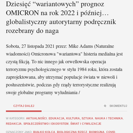
Dziesięć “wariantowych” prognoz
OMICRON na rok 2022 i później…
globalistyczny autorytarny podręcznik
rozebrany do naga
Sobota, 27 listopada 2021 przez: Mike Adams (Naturalne
wiadomości) Omicronowa "wariantowa" histeria medialna jest
czystą fikcją. To nic innego jak orwellowska operacja
terroryzmu psychologicznego w stylu 1984 roku, która została
zaprojektowana, aby utrzymać populacje świata w niewoli i
posłuszeństwie, podczas gdy rządy terrorystyczne realizują
swoje globalne programy wyludniania /
CZYTAJ DALEJ
SKOMENTUJ
W KATEGORII:
AKTUALNOŚCI
,
EDUKACJA, KULTURA, SZTUKA
,
NAUKA I TECHNIKA
,
REDAKCJA
,
SPOŁECZEŃSTWO I EKOSYSTEM
,
ŚWIAT I CYWILIZACJE
OZNACZONY JAKO:
BIAŁKO KOLCA
,
BIOLOGICZNA RZECZ
,
BIOWOJNA
,
COVID
,