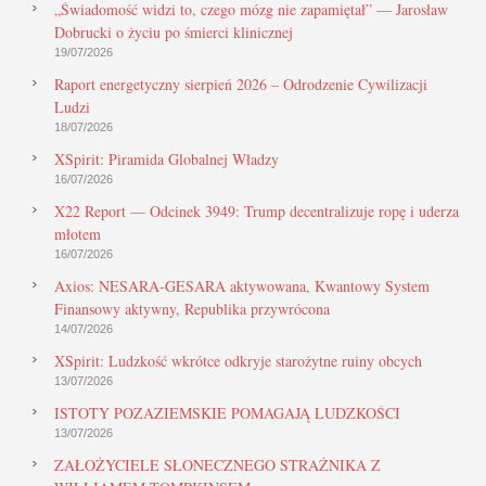
„Świadomość widzi to, czego mózg nie zapamiętał” — Jarosław
Dobrucki o życiu po śmierci klinicznej
19/07/2026
Raport energetyczny sierpień 2026 – Odrodzenie Cywilizacji
Ludzi
18/07/2026
XSpirit: Piramida Globalnej Władzy
16/07/2026
X22 Report — Odcinek 3949: Trump decentralizuje ropę i uderza
młotem
16/07/2026
Axios: NESARA-GESARA aktywowana, Kwantowy System
Finansowy aktywny, Republika przywrócona
14/07/2026
XSpirit: Ludzkość wkrótce odkryje starożytne ruiny obcych
13/07/2026
ISTOTY POZAZIEMSKIE POMAGAJĄ LUDZKOŚCI
13/07/2026
ZAŁOŻYCIELE SŁONECZNEGO STRAŻNIKA Z