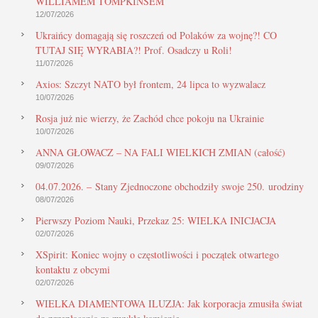
WILLIAMEM TOMPKINSEM
12/07/2026
Ukraińcy domagają się roszczeń od Polaków za wojnę?! CO
TUTAJ SIĘ WYRABIA?! Prof. Osadczy u Roli!
11/07/2026
Axios: Szczyt NATO był frontem, 24 lipca to wyzwalacz
10/07/2026
Rosja już nie wierzy, że Zachód chce pokoju na Ukrainie
10/07/2026
ANNA GŁOWACZ – NA FALI WIELKICH ZMIAN (całość)
09/07/2026
04.07.2026. – Stany Zjednoczone obchodziły swoje 250. urodziny
08/07/2026
Pierwszy Poziom Nauki, Przekaz 25: WIELKA INICJACJA
02/07/2026
XSpirit: Koniec wojny o częstotliwości i początek otwartego
kontaktu z obcymi
02/07/2026
WIELKA DIAMENTOWA ILUZJA: Jak korporacja zmusiła świat