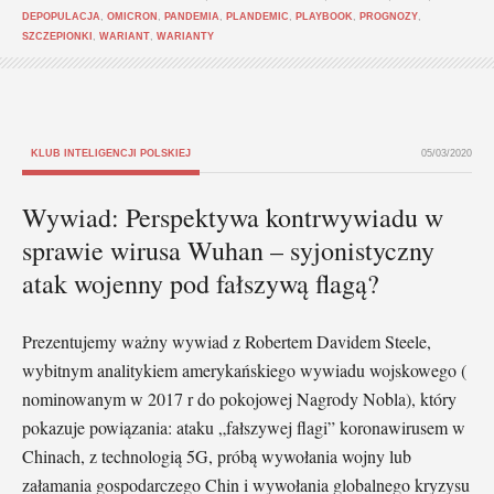
DEPOPULACJA
,
OMICRON
,
PANDEMIA
,
PLANDEMIC
,
PLAYBOOK
,
PROGNOZY
,
SZCZEPIONKI
,
WARIANT
,
WARIANTY
KLUB INTELIGENCJI POLSKIEJ
05/03/2020
Wywiad: Perspektywa kontrwywiadu w
sprawie wirusa Wuhan – syjonistyczny
atak wojenny pod fałszywą flagą?
Prezentujemy ważny wywiad z Robertem Davidem Steele,
wybitnym analitykiem amerykańskiego wywiadu wojskowego (
nominowanym w 2017 r do pokojowej Nagrody Nobla), który
pokazuje powiązania: ataku „fałszywej flagi” koronawirusem w
Chinach, z technologią 5G, próbą wywołania wojny lub
załamania gospodarczego Chin i wywołania globalnego kryzysu