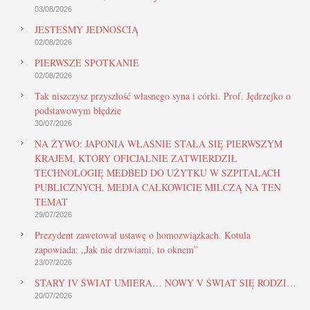
03/08/2026
JESTEŚMY JEDNOŚCIĄ
02/08/2026
PIERWSZE SPOTKANIE
02/08/2026
Tak niszczysz przyszłość własnego syna i córki. Prof. Jędrzejko o
podstawowym błędzie
30/07/2026
NA ŻYWO: JAPONIA WŁAŚNIE STAŁA SIĘ PIERWSZYM
KRAJEM, KTÓRY OFICJALNIE ZATWIERDZIŁ
TECHNOLOGIĘ MEDBED DO UŻYTKU W SZPITALACH
PUBLICZNYCH. MEDIA CAŁKOWICIE MILCZĄ NA TEN
TEMAT
29/07/2026
Prezydent zawetował ustawę o homozwiązkach. Kotula
zapowiada: „Jak nie drzwiami, to oknem”
23/07/2026
STARY IV ŚWIAT UMIERA… NOWY V ŚWIAT SIĘ RODZI…
20/07/2026