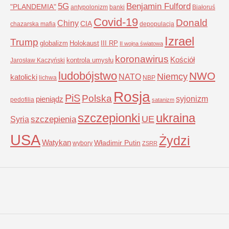
5G
Benjamin Fulford
"PLANDEMIA"
antypolonizm
banki
Białoruś
Covid-19
Donald
Chiny
CIA
chazarska mafia
depopulacja
Izrael
Trump
globalizm
Holokaust
III RP
II wojna światowa
koronawirus
Kościół
kontrola umysłu
Jarosław Kaczyński
ludobójstwo
NWO
Niemcy
NATO
katolicki
lichwa
NBP
Rosja
PiS
Polska
syjonizm
pieniądz
pedofilia
satanizm
szczepionki
ukraina
UE
Syria
szczepienia
USA
Żydzi
Watykan
Władimir Putin
wybory
ZSRR