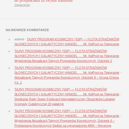
do przepłacania za zwykłe kamienie
29/06/2026
NAJNOWSZE KOMENTARZE
adamd
-
TAJNY PROGRAM KOSMICZNY (SSP) — FLOTA STRAŻNIKÓW
SŁONECZNYCH I GALAKTYCZNY HANDEL. … Mr. KidPool na Telegramie
TAJNY PROGRAM KOSMICZNY (SSP) — FLOTA STRAŻNIKÓW
SŁONECZNYCH I GALAKTYCZNY HANDEL. … Mr. KidPool na Telegramie
-
Wyjaśnienia Aktualizacji Tajnych Programów Kosmicznych, Odcinek 2
TAJNY PROGRAM KOSMICZNY (SSP) — FLOTA STRAŻNIKÓW
SŁONECZNYCH I GALAKTYCZNY HANDEL. … Mr. KidPool na Telegramie
-
Aktualizacje Tajnych Programów Kosmicznych, Odcinek 8 – Grupa Oriona,
Cz. 1
TAJNY PROGRAM KOSMICZNY (SSP) — FLOTA STRAŻNIKÓW
SŁONECZNYCH I GALAKTYCZNY HANDEL. … Mr. KidPool na Telegramie
-
Spotkanie Rady Super-Federacji Intergalaktycznej i Strażników Lokalnej
Gromady Galaktycznej 20 galaktyk
TAJNY PROGRAM KOSMICZNY (SSP) — FLOTA STRAŻNIKÓW
SŁONECZNYCH I GALAKTYCZNY HANDEL. … Mr. KidPool na Telegramie
-
Wyjaśnienia Aktualizacji Tajnych Programów Kosmicznych, Odcinek 6 –
Proklamacja Kosmicznych Sądów na zgromadzeniu MKK – Recenzja