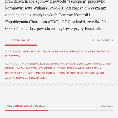
prawdziwa liczba zgonów z powodu "szczepień" przeciwko
koronawirusowi Wuhan (Covid-19) jest znacznie wyższa niż
oficjalne dane z amerykańskich Centrów Kontroli i
Zapobiegania Chorobom (CDC). CDC twierdzi, że tylko 20
000 osób zmarło z powodu zastrzyków z grypy Fauci, ale
CZYTAJ DALEJ
SKOMENTUJ
W KATEGORII:
AKTUALNOŚCI
,
NAUKA I TECHNIKA
,
REDAKCJA
,
SPOŁECZEŃSTWO I
EKOSYSTEM
OZNACZONY JAKO:
BIAŁKO KOLCA
,
BIOWOJNA
,
BROŃ BIOLOGICZNA
,
COVID
,
DANE
,
DEPOPULACJA
,
FASZYZM
,
KOLUMBIA
,
LUDOBÓJSTWO
,
NAUKA
,
OBRAŻENIA
POSZCZEPIENNE
,
PANDEMIA
,
PLANDEMIC
,
SZCZEPIENIA
,
SZCZEPIONKI
,
VAERS
,
ZGONY
,
ZGONY ZE SZCZEPIONEK
KLUB INTELIGENCJI POLSKIEJ
07/12/2021