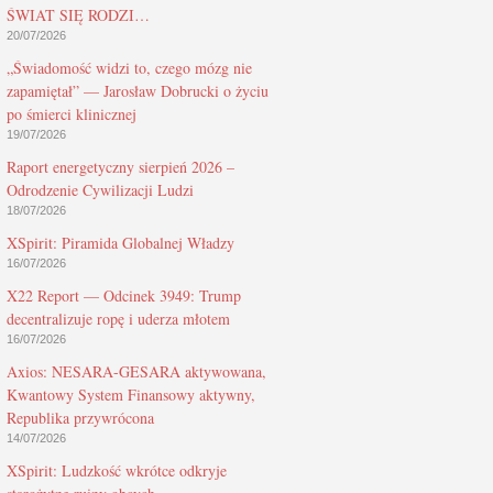
ŚWIAT SIĘ RODZI…
20/07/2026
„Świadomość widzi to, czego mózg nie
zapamiętał” — Jarosław Dobrucki o życiu
po śmierci klinicznej
19/07/2026
Raport energetyczny sierpień 2026 –
Odrodzenie Cywilizacji Ludzi
18/07/2026
XSpirit: Piramida Globalnej Władzy
16/07/2026
X22 Report — Odcinek 3949: Trump
decentralizuje ropę i uderza młotem
16/07/2026
Axios: NESARA-GESARA aktywowana,
Kwantowy System Finansowy aktywny,
Republika przywrócona
14/07/2026
XSpirit: Ludzkość wkrótce odkryje