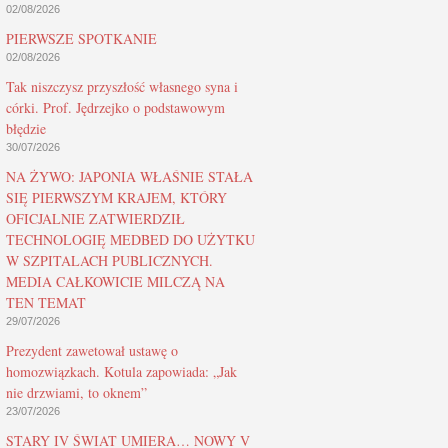
02/08/2026
PIERWSZE SPOTKANIE
02/08/2026
Tak niszczysz przyszłość własnego syna i
córki. Prof. Jędrzejko o podstawowym
błędzie
30/07/2026
NA ŻYWO: JAPONIA WŁAŚNIE STAŁA
SIĘ PIERWSZYM KRAJEM, KTÓRY
OFICJALNIE ZATWIERDZIŁ
TECHNOLOGIĘ MEDBED DO UŻYTKU
W SZPITALACH PUBLICZNYCH.
MEDIA CAŁKOWICIE MILCZĄ NA
TEN TEMAT
29/07/2026
Prezydent zawetował ustawę o
homozwiązkach. Kotula zapowiada: „Jak
nie drzwiami, to oknem”
23/07/2026
STARY IV ŚWIAT UMIERA… NOWY V