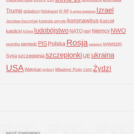
Izrael
Trump
globalizm
Holokaust
III RP
II wojna światowa
koronawirus
Kościół
kontrola umysłu
Jarosław Kaczyński
ludobójstwo
NWO
Niemcy
NATO
katolicki
lichwa
NBP
Rosja
PiS
Polska
syjonizm
pieniądz
pedofilia
satanizm
szczepionki
ukraina
UE
Syria
szczepienia
USA
Żydzi
Watykan
Władimir Putin
wybory
ZSRR
NASZE STANOWISKO