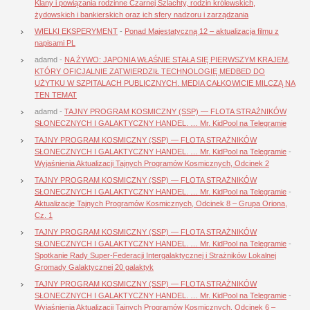
Klany i powiązania rodzinne Czarnej Szlachty, rodzin królewskich,
żydowskich i bankierskich oraz ich sfery nadzoru i zarządzania
WIELKI EKSPERYMENT
-
Ponad Majestatyczną 12 – aktualizacja filmu z
napisami PL
adamd
-
NA ŻYWO: JAPONIA WŁAŚNIE STAŁA SIĘ PIERWSZYM KRAJEM,
KTÓRY OFICJALNIE ZATWIERDZIŁ TECHNOLOGIĘ MEDBED DO
UŻYTKU W SZPITALACH PUBLICZNYCH. MEDIA CAŁKOWICIE MILCZĄ NA
TEN TEMAT
adamd
-
TAJNY PROGRAM KOSMICZNY (SSP) — FLOTA STRAŻNIKÓW
SŁONECZNYCH I GALAKTYCZNY HANDEL. … Mr. KidPool na Telegramie
TAJNY PROGRAM KOSMICZNY (SSP) — FLOTA STRAŻNIKÓW
SŁONECZNYCH I GALAKTYCZNY HANDEL. … Mr. KidPool na Telegramie
-
Wyjaśnienia Aktualizacji Tajnych Programów Kosmicznych, Odcinek 2
TAJNY PROGRAM KOSMICZNY (SSP) — FLOTA STRAŻNIKÓW
SŁONECZNYCH I GALAKTYCZNY HANDEL. … Mr. KidPool na Telegramie
-
Aktualizacje Tajnych Programów Kosmicznych, Odcinek 8 – Grupa Oriona,
Cz. 1
TAJNY PROGRAM KOSMICZNY (SSP) — FLOTA STRAŻNIKÓW
SŁONECZNYCH I GALAKTYCZNY HANDEL. … Mr. KidPool na Telegramie
-
Spotkanie Rady Super-Federacji Intergalaktycznej i Strażników Lokalnej
Gromady Galaktycznej 20 galaktyk
TAJNY PROGRAM KOSMICZNY (SSP) — FLOTA STRAŻNIKÓW
SŁONECZNYCH I GALAKTYCZNY HANDEL. … Mr. KidPool na Telegramie
-
Wyjaśnienia Aktualizacji Tajnych Programów Kosmicznych, Odcinek 6 –