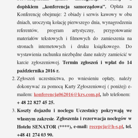
dopiskiem „konferencja samorządowa”.
Opłata za
Konferencję obejmuje: 2 obiady i serwis kawowy w obu
dniach, uroczystą kolację pierwszego dnia, wynagrodzenia
referentów, program artystyczny, przygotowanie
materiałów tekstowych i filmowych do zamieszenia na
stronach internetowych i druku książkowego. Do
wystawienia rachunku niezbędne dane należy zamieścić w
Termin zgłoszeń i wpłat do 14
karcie zgłoszeniowej.
października 2016 r.
Zgłoszeń uczestnictwa, po wniesieniu opłaty, należy
dokonywać za pomocą Karty Zgłoszeniowej ( poniżej) e-
konferencja062016@krs.com.pl
,
mailem:
lub telefonem:
+ 48 22 827 45 25.
Koszty dojazdu i noclegu Uczestnicy pokrywają we
Zgłoszenia i rezerwacja noclegów w
własnym zakresie
.
, e-mail:
recepcja@h-s.pl
, tel.
Hotelu SENATOR (****)
+48 41 274 03 90.