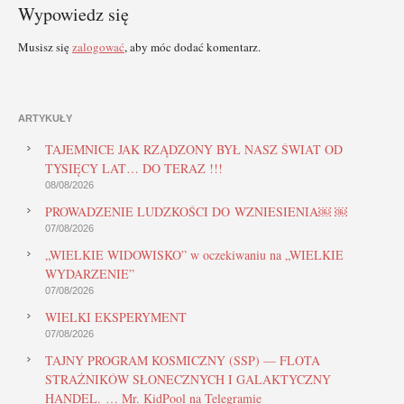
Wypowiedz się
Musisz się
zalogować
, aby móc dodać komentarz.
ARTYKUŁY
TAJEMNICE JAK RZĄDZONY BYŁ NASZ ŚWIAT OD
TYSIĘCY LAT… DO TERAZ !!!
08/08/2026
PROWADZENIE LUDZKOŚCI DO WZNIESIENIA￼ ￼
07/08/2026
„WIELKIE WIDOWISKO” w oczekiwaniu na „WIELKIE
WYDARZENIE”
07/08/2026
WIELKI EKSPERYMENT
07/08/2026
TAJNY PROGRAM KOSMICZNY (SSP) — FLOTA
STRAŻNIKÓW SŁONECZNYCH I GALAKTYCZNY
HANDEL. … Mr. KidPool na Telegramie