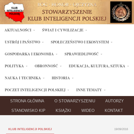
AKTUALNOŚCI
ŚWIAT I CYWILIZACJE
USTRÓJ I PAŃSTWO
SPOŁECZEŃSTWO I EKOSYSTEM
GOSPODARKA I EKONOMIA
SPRAWIEDLIWOŚĆ
POLITYKA
OBRONNOŚĆ
EDUKACJA, KULTURA, SZTUKA
NAUKA I TECHNIKA
HISTORIA
POCZET INTELIGENCJI POLSKIEJ
INNE TEMATY
STRONA GŁÓWNA
O STOWARZYSZENIU
AUTORZY
STANOWISKO KIP
KSIĄŻKI
WIDEO
KONTAKT
KLUB INTELIGENCJI POLSKIEJ
19/09/2016