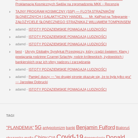
Proklamacja Kosmicznych Sądów na zgromadzeniu MKK – Recenzja
TAJNY PROGRAM KOSMICZNY (SSP) — FLOTA STRAŻNIKÓW
SŁONECZNYCH I GALAKTYCZNY HANDEL. … Mr. KidPool na Telegramie
-
ZAŁOŻYCIELE SŁONECZNEGO STRAŻNIKA Z WILLIAMEM TOMPKINSEM
adamd
-
ISTOTY POZAZIEMSKIE POMAGAJĄ LUDZKOŚCI
adamd
-
ISTOTY POZAZIEMSKIE POMAGAJĄ LUDZKOŚCI
adamd
-
ISTOTY POZAZIEMSKIE POMAGAJĄ LUDZKOŚCI
best
-
Ukryty Globalny Syndykat Przestępczy, który rządzi światem: Klany i
powiązania rodzinne Czarnej Szlachty, rodzin królewskich, żydowskich i
bankierskich oraz ich sfery nadzoru i zarządzania
adamd
-
ISTOTY POZAZIEMSKIE POMAGAJĄ LUDZKOŚCI
adamd
-
Pamięć duszy — “po drugiej stronie okazuje się, że to była tylko gra”
— Jarosław Dobrucki
adamd
-
ISTOTY POZAZIEMSKIE POMAGAJĄ LUDZKOŚCI
TAGI
5G
Benjamin Fulford
"PLANDEMIA"
antypolonizm
banki
Białoruś
Covid-19
Donald
Chiny
CIA
chazarska mafia
depopulacja