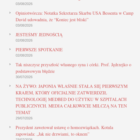
03/08/2026
Opiniotwórcza: Notatka Sekretarza Skarbu USA Bessenta w Camp
David udowadnia, że “Koniec jest bliski”
03/08/2026
JESTEŚMY JEDNOŚCIĄ
02/08/2026
PIERWSZE SPOTKANIE
02/08/2026
Tak niszczysz przyszłość własnego syna i córki. Prof. Jędrzejko o
podstawowym błędzie
30/07/2026
NA ŻYWO: JAPONIA WŁAŚNIE STAŁA SIĘ PIERWSZYM
KRAJEM, KTÓRY OFICJALNIE ZATWIERDZIŁ
TECHNOLOGIĘ MEDBED DO UŻYTKU W SZPITALACH
PUBLICZNYCH. MEDIA CAŁKOWICIE MILCZĄ NA TEN
TEMAT
29/07/2026
Prezydent zawetował ustawę o homozwiązkach. Kotula
zapowiada: „Jak nie drzwiami, to oknem”
23/07/2026