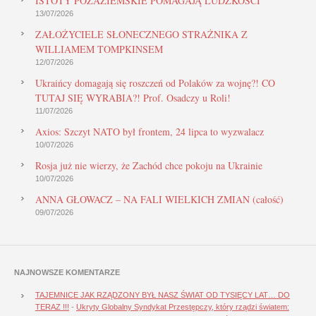
ISTOTY POZAZIEMSKIE POMAGAJĄ LUDZKOŚCI
13/07/2026
ZAŁOŻYCIELE SŁONECZNEGO STRAŻNIKA Z
WILLIAMEM TOMPKINSEM
12/07/2026
Ukraińcy domagają się roszczeń od Polaków za wojnę?! CO
TUTAJ SIĘ WYRABIA?! Prof. Osadczy u Roli!
11/07/2026
Axios: Szczyt NATO był frontem, 24 lipca to wyzwalacz
10/07/2026
Rosja już nie wierzy, że Zachód chce pokoju na Ukrainie
10/07/2026
ANNA GŁOWACZ – NA FALI WIELKICH ZMIAN (całość)
09/07/2026
NAJNOWSZE KOMENTARZE
TAJEMNICE JAK RZĄDZONY BYŁ NASZ ŚWIAT OD TYSIĘCY LAT… DO
TERAZ !!!
-
Ukryty Globalny Syndykat Przestępczy, który rządzi światem: