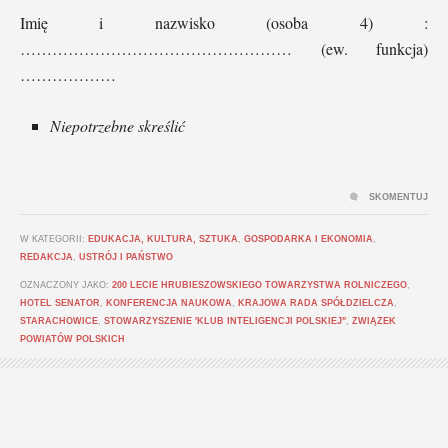
Imię i nazwisko (osoba 4) :
…………………………………………… (ew. funkcja)
………………
Niepotrzebne skreślić
SKOMENTUJ
W KATEGORII:
EDUKACJA, KULTURA, SZTUKA
,
GOSPODARKA I EKONOMIA
,
REDAKCJA
,
USTRÓJ I PAŃSTWO
OZNACZONY JAKO:
200 LECIE HRUBIESZOWSKIEGO TOWARZYSTWA ROLNICZEGO
,
HOTEL SENATOR
,
KONFERENCJA NAUKOWA
,
KRAJOWA RADA SPÓŁDZIELCZA
,
STARACHOWICE
,
STOWARZYSZENIE 'KLUB INTELIGENCJI POLSKIEJ"
,
ZWIĄZEK
POWIATÓW POLSKICH