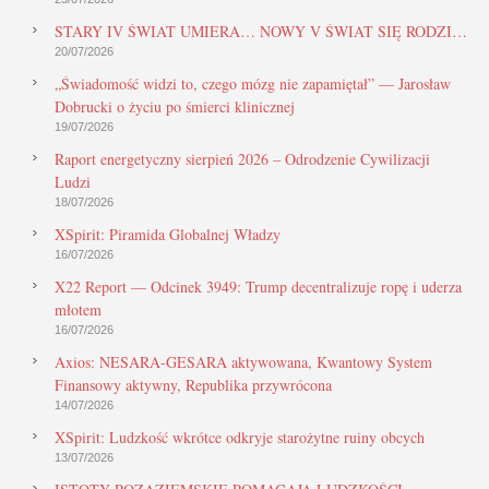
STARY IV ŚWIAT UMIERA… NOWY V ŚWIAT SIĘ RODZI…
20/07/2026
„Świadomość widzi to, czego mózg nie zapamiętał” — Jarosław
Dobrucki o życiu po śmierci klinicznej
19/07/2026
Raport energetyczny sierpień 2026 – Odrodzenie Cywilizacji
Ludzi
18/07/2026
XSpirit: Piramida Globalnej Władzy
16/07/2026
X22 Report — Odcinek 3949: Trump decentralizuje ropę i uderza
młotem
16/07/2026
Axios: NESARA-GESARA aktywowana, Kwantowy System
Finansowy aktywny, Republika przywrócona
14/07/2026
XSpirit: Ludzkość wkrótce odkryje starożytne ruiny obcych
13/07/2026