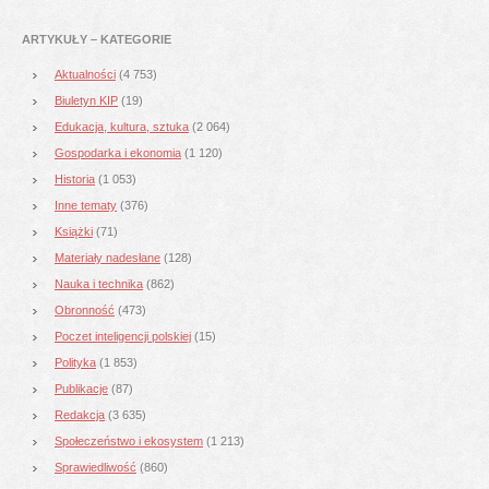
ARTYKUŁY – KATEGORIE
Aktualności
(4 753)
Biuletyn KIP
(19)
Edukacja, kultura, sztuka
(2 064)
Gospodarka i ekonomia
(1 120)
Historia
(1 053)
Inne tematy
(376)
Książki
(71)
Materiały nadesłane
(128)
Nauka i technika
(862)
Obronność
(473)
Poczet inteligencji polskiej
(15)
Polityka
(1 853)
Publikacje
(87)
Redakcja
(3 635)
Społeczeństwo i ekosystem
(1 213)
Sprawiedliwość
(860)