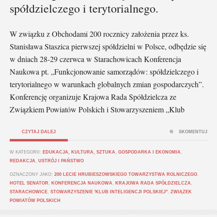
spółdzielczego i terytorialnego.
W związku z Obchodami 200 rocznicy założenia przez ks.
Stanisława Staszica pierwszej spółdzielni w Polsce, odbędzie się
w dniach 28-29 czerwca w Starachowicach Konferencja
Naukowa pt. „Funkcjonowanie samorządów: spółdzielczego i
terytorialnego w warunkach globalnych zmian gospodarczych”.
Konferencję organizuje Krajowa Rada Spółdzielcza ze
Związkiem Powiatów Polskich i Stowarzyszeniem „Klub
CZYTAJ DALEJ
SKOMENTUJ
W KATEGORII:
EDUKACJA, KULTURA, SZTUKA
,
GOSPODARKA I EKONOMIA
,
REDAKCJA
,
USTRÓJ I PAŃSTWO
OZNACZONY JAKO:
200 LECIE HRUBIESZOWSKIEGO TOWARZYSTWA ROLNICZEGO
,
HOTEL SENATOR
,
KONFERENCJA NAUKOWA
,
KRAJOWA RADA SPÓŁDZIELCZA
,
STARACHOWICE
,
STOWARZYSZENIE 'KLUB INTELIGENCJI POLSKIEJ"
,
ZWIĄZEK
POWIATÓW POLSKICH