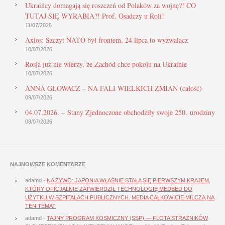
Ukraińcy domagają się roszczeń od Polaków za wojnę?! CO
TUTAJ SIĘ WYRABIA?! Prof. Osadczy u Roli!
11/07/2026
Axios: Szczyt NATO był frontem, 24 lipca to wyzwalacz
10/07/2026
Rosja już nie wierzy, że Zachód chce pokoju na Ukrainie
10/07/2026
ANNA GŁOWACZ – NA FALI WIELKICH ZMIAN (całość)
09/07/2026
04.07.2026. – Stany Zjednoczone obchodziły swoje 250. urodziny
08/07/2026
NAJNOWSZE KOMENTARZE
adamd
-
NA ŻYWO: JAPONIA WŁAŚNIE STAŁA SIĘ PIERWSZYM KRAJEM,
KTÓRY OFICJALNIE ZATWIERDZIŁ TECHNOLOGIĘ MEDBED DO
UŻYTKU W SZPITALACH PUBLICZNYCH. MEDIA CAŁKOWICIE MILCZĄ NA
TEN TEMAT
adamd
-
TAJNY PROGRAM KOSMICZNY (SSP) — FLOTA STRAŻNIKÓW