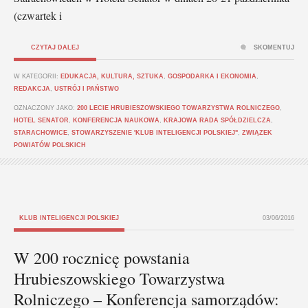
(czwartek i
CZYTAJ DALEJ
SKOMENTUJ
W KATEGORII:
EDUKACJA, KULTURA, SZTUKA
,
GOSPODARKA I EKONOMIA
,
REDAKCJA
,
USTRÓJ I PAŃSTWO
OZNACZONY JAKO:
200 LECIE HRUBIESZOWSKIEGO TOWARZYSTWA ROLNICZEGO
,
HOTEL SENATOR
,
KONFERENCJA NAUKOWA
,
KRAJOWA RADA SPÓŁDZIELCZA
,
STARACHOWICE
,
STOWARZYSZENIE 'KLUB INTELIGENCJI POLSKIEJ"
,
ZWIĄZEK
POWIATÓW POLSKICH
KLUB INTELIGENCJI POLSKIEJ
03/06/2016
W 200 rocznicę powstania
Hrubieszowskiego Towarzystwa
Rolniczego – Konferencja samorządów: