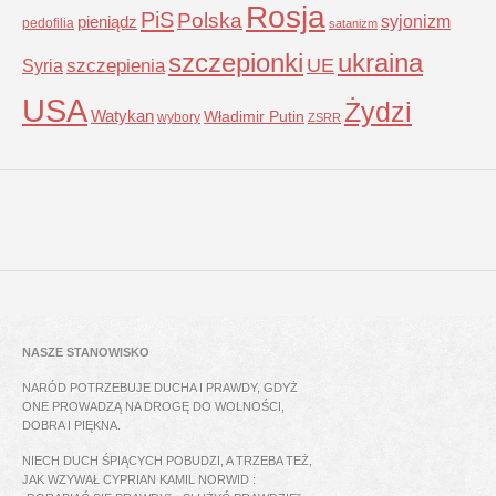
Rosja
PiS
Polska
syjonizm
pieniądz
pedofilia
satanizm
szczepionki
ukraina
UE
Syria
szczepienia
USA
Żydzi
Watykan
Władimir Putin
wybory
ZSRR
NASZE STANOWISKO
NARÓD POTRZEBUJE DUCHA I PRAWDY, GDYŻ
ONE PROWADZĄ NA DROGĘ DO WOLNOŚCI,
DOBRA I PIĘKNA.
NIECH DUCH ŚPIĄCYCH POBUDZI, A TRZEBA TEŻ,
JAK WZYWAŁ CYPRIAN KAMIL NORWID :