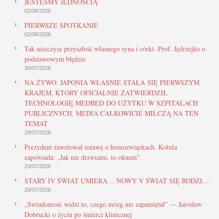
JESTEŚMY JEDNOŚCIĄ
02/08/2026
PIERWSZE SPOTKANIE
02/08/2026
Tak niszczysz przyszłość własnego syna i córki. Prof. Jędrzejko o
podstawowym błędzie
30/07/2026
NA ŻYWO: JAPONIA WŁAŚNIE STAŁA SIĘ PIERWSZYM
KRAJEM, KTÓRY OFICJALNIE ZATWIERDZIŁ
TECHNOLOGIĘ MEDBED DO UŻYTKU W SZPITALACH
PUBLICZNYCH. MEDIA CAŁKOWICIE MILCZĄ NA TEN
TEMAT
29/07/2026
Prezydent zawetował ustawę o homozwiązkach. Kotula
zapowiada: „Jak nie drzwiami, to oknem”
23/07/2026
STARY IV ŚWIAT UMIERA… NOWY V ŚWIAT SIĘ RODZI…
20/07/2026
„Świadomość widzi to, czego mózg nie zapamiętał” — Jarosław
Dobrucki o życiu po śmierci klinicznej