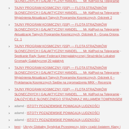
SŁONECZNYCH I GALAKTYCZNY HANDEL. … Mr. KidPool na Telegramie
TAJNY PROGRAM KOSMICZNY (SSP) — FLOTA STRAŻNIKÓW
SŁONECZNYCH I GALAKTYCZNY HANDEL. … Mr. KidPool na Telegramie
-
Wyjaśnienia Aktualizacji Tajnych Programów Kosmicznych, Odcinek 2
TAJNY PROGRAM KOSMICZNY (SSP) — FLOTA STRAŻNIKÓW
SŁONECZNYCH I GALAKTYCZNY HANDEL. … Mr. KidPool na Telegramie
-
Aktualizacje Tajnych Programów Kosmicznych, Odcinek 8 – Grupa Oriona,
Cz. 1
TAJNY PROGRAM KOSMICZNY (SSP) — FLOTA STRAŻNIKÓW
SŁONECZNYCH I GALAKTYCZNY HANDEL. … Mr. KidPool na Telegramie
-
Spotkanie Rady Super-Federacji Intergalaktycznej i Strażników Lokalnej
Gromady Galaktycznej 20 galaktyk
TAJNY PROGRAM KOSMICZNY (SSP) — FLOTA STRAŻNIKÓW
SŁONECZNYCH I GALAKTYCZNY HANDEL. … Mr. KidPool na Telegramie
-
Wyjaśnienia Aktualizacji Tajnych Programów Kosmicznych, Odcinek 6 –
Proklamacja Kosmicznych Sądów na zgromadzeniu MKK – Recenzja
TAJNY PROGRAM KOSMICZNY (SSP) — FLOTA STRAŻNIKÓW
SŁONECZNYCH I GALAKTYCZNY HANDEL. … Mr. KidPool na Telegramie
-
ZAŁOŻYCIELE SŁONECZNEGO STRAŻNIKA Z WILLIAMEM TOMPKINSEM
adamd
-
ISTOTY POZAZIEMSKIE POMAGAJĄ LUDZKOŚCI
adamd
-
ISTOTY POZAZIEMSKIE POMAGAJĄ LUDZKOŚCI
adamd
-
ISTOTY POZAZIEMSKIE POMAGAJĄ LUDZKOŚCI
best
-
Ukryty Globalny Syndykat Przestępczy, który rządzi światem: Klany i