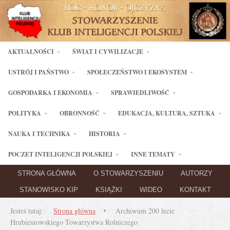
AKTUALNOŚCI
ŚWIAT I CYWILIZACJE
USTRÓJ I PAŃSTWO
SPOŁECZEŃSTWO I EKOSYSTEM
GOSPODARKA I EKONOMIA
SPRAWIEDLIWOŚĆ
POLITYKA
OBRONNOŚĆ
EDUKACJA, KULTURA, SZTUKA
NAUKA I TECHNIKA
HISTORIA
POCZET INTELIGENCJI POLSKIEJ
INNE TEMATY
STRONA GŁÓWNA
O STOWARZYSZENIU
AUTORZY
STANOWISKO KIP
KSIĄŻKI
WIDEO
KONTAKT
Jesteś tutaj:
Strona główna
Archiwum 200 lecie
Hrubieszowskiego Towarzystwa Rolniczego