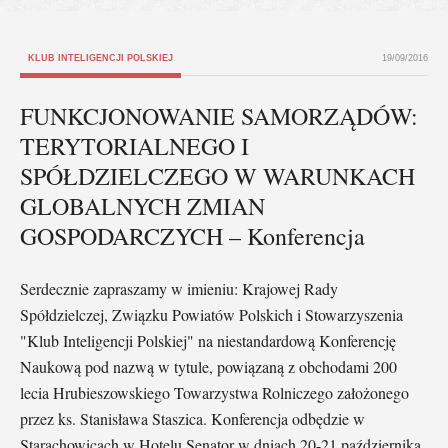
KLUB INTELIGENCJI POLSKIEJ
19/09/2016
FUNKCJONOWANIE SAMORZĄDÓW:
TERYTORIALNEGO I
SPÓŁDZIELCZEGO W WARUNKACH
GLOBALNYCH ZMIAN
GOSPODARCZYCH – Konferencja
Serdecznie zapraszamy w imieniu: Krajowej Rady
Spółdzielczej, Związku Powiatów Polskich i Stowarzyszenia
"Klub Inteligencji Polskiej" na niestandardową Konferencję
Naukową pod nazwą w tytule, powiązaną z obchodami 200
lecia Hrubieszowskiego Towarzystwa Rolniczego założonego
przez ks. Stanisława Staszica. Konferencja odbędzie w
Starachowicach w Hotelu Senator w dniach 20-21 października