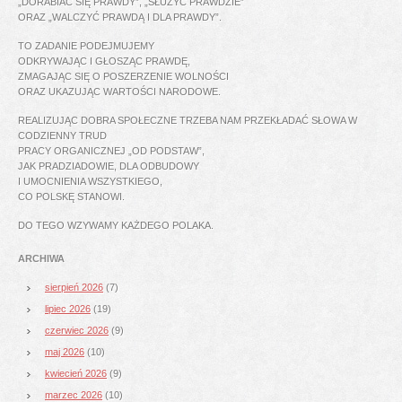
„DORABIAĆ SIĘ PRAWDY”, „SŁUŻYĆ PRAWDZIE”
ORAZ „WALCZYĆ PRAWDĄ I DLA PRAWDY”.
TO ZADANIE PODEJMUJEMY
ODKRYWAJĄC I GŁOSZĄC PRAWDĘ,
ZMAGAJĄC SIĘ O POSZERZENIE WOLNOŚCI
ORAZ UKAZUJĄC WARTOŚCI NARODOWE.
REALIZUJĄC DOBRA SPOŁECZNE TRZEBA NAM PRZEKŁADAĆ SŁOWA W
CODZIENNY TRUD
PRACY ORGANICZNEJ „OD PODSTAW”,
JAK PRADZIADOWIE, DLA ODBUDOWY
I UMOCNIENIA WSZYSTKIEGO,
CO POLSKĘ STANOWI.
DO TEGO WZYWAMY KAŻDEGO POLAKA.
ARCHIWA
sierpień 2026
(7)
lipiec 2026
(19)
czerwiec 2026
(9)
maj 2026
(10)
kwiecień 2026
(9)
marzec 2026
(10)