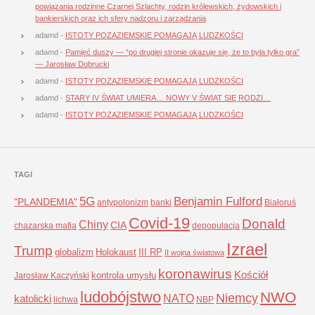
powiązania rodzinne Czarnej Szlachty, rodzin królewskich, żydowskich i
bankierskich oraz ich sfery nadzoru i zarządzania
adamd
-
ISTOTY POZAZIEMSKIE POMAGAJĄ LUDZKOŚCI
adamd
-
Pamięć duszy — “po drugiej stronie okazuje się, że to była tylko gra”
— Jarosław Dobrucki
adamd
-
ISTOTY POZAZIEMSKIE POMAGAJĄ LUDZKOŚCI
adamd
-
STARY IV ŚWIAT UMIERA… NOWY V ŚWIAT SIĘ RODZI…
adamd
-
ISTOTY POZAZIEMSKIE POMAGAJĄ LUDZKOŚCI
TAGI
5G
Benjamin Fulford
"PLANDEMIA"
antypolonizm
banki
Białoruś
Covid-19
Donald
Chiny
CIA
chazarska mafia
depopulacja
Izrael
Trump
globalizm
Holokaust
III RP
II wojna światowa
koronawirus
Kościół
kontrola umysłu
Jarosław Kaczyński
ludobójstwo
NWO
Niemcy
NATO
katolicki
lichwa
NBP