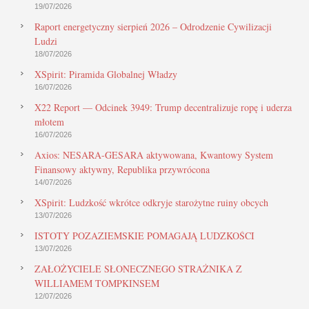
19/07/2026
Raport energetyczny sierpień 2026 – Odrodzenie Cywilizacji
Ludzi
18/07/2026
XSpirit: Piramida Globalnej Władzy
16/07/2026
X22 Report — Odcinek 3949: Trump decentralizuje ropę i uderza
młotem
16/07/2026
Axios: NESARA-GESARA aktywowana, Kwantowy System
Finansowy aktywny, Republika przywrócona
14/07/2026
XSpirit: Ludzkość wkrótce odkryje starożytne ruiny obcych
13/07/2026
ISTOTY POZAZIEMSKIE POMAGAJĄ LUDZKOŚCI
13/07/2026
ZAŁOŻYCIELE SŁONECZNEGO STRAŻNIKA Z
WILLIAMEM TOMPKINSEM
12/07/2026