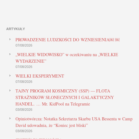
ARTYKUŁY
PROWADZENIE LUDZKOŚCI DO WZNIESIENIA￼ ￼
07/08/2026
„WIELKIE WIDOWISKO” w oczekiwaniu na „WIELKIE
WYDARZENIE”
07/08/2026
WIELKI EKSPERYMENT
07/08/2026
TAJNY PROGRAM KOSMICZNY (SSP) — FLOTA
STRAŻNIKÓW SŁONECZNYCH I GALAKTYCZNY
HANDEL. … Mr. KidPool na Telegramie
03/08/2026
Opiniotwórcza: Notatka Sekretarza Skarbu USA Bessenta w Camp
David udowadnia, że “Koniec jest bliski”
03/08/2026