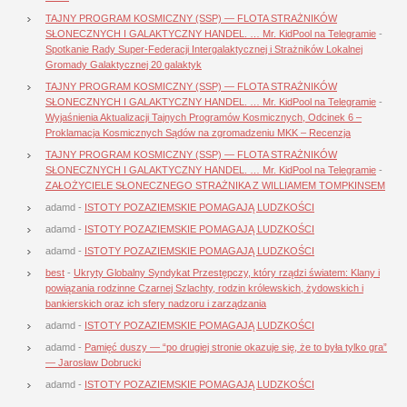
TAJNY PROGRAM KOSMICZNY (SSP) — FLOTA STRAŻNIKÓW
SŁONECZNYCH I GALAKTYCZNY HANDEL. … Mr. KidPool na Telegramie
-
Spotkanie Rady Super-Federacji Intergalaktycznej i Strażników Lokalnej
Gromady Galaktycznej 20 galaktyk
TAJNY PROGRAM KOSMICZNY (SSP) — FLOTA STRAŻNIKÓW
SŁONECZNYCH I GALAKTYCZNY HANDEL. … Mr. KidPool na Telegramie
-
Wyjaśnienia Aktualizacji Tajnych Programów Kosmicznych, Odcinek 6 –
Proklamacja Kosmicznych Sądów na zgromadzeniu MKK – Recenzja
TAJNY PROGRAM KOSMICZNY (SSP) — FLOTA STRAŻNIKÓW
SŁONECZNYCH I GALAKTYCZNY HANDEL. … Mr. KidPool na Telegramie
-
ZAŁOŻYCIELE SŁONECZNEGO STRAŻNIKA Z WILLIAMEM TOMPKINSEM
adamd
-
ISTOTY POZAZIEMSKIE POMAGAJĄ LUDZKOŚCI
adamd
-
ISTOTY POZAZIEMSKIE POMAGAJĄ LUDZKOŚCI
adamd
-
ISTOTY POZAZIEMSKIE POMAGAJĄ LUDZKOŚCI
best
-
Ukryty Globalny Syndykat Przestępczy, który rządzi światem: Klany i
powiązania rodzinne Czarnej Szlachty, rodzin królewskich, żydowskich i
bankierskich oraz ich sfery nadzoru i zarządzania
adamd
-
ISTOTY POZAZIEMSKIE POMAGAJĄ LUDZKOŚCI
adamd
-
Pamięć duszy — “po drugiej stronie okazuje się, że to była tylko gra”
— Jarosław Dobrucki
adamd
-
ISTOTY POZAZIEMSKIE POMAGAJĄ LUDZKOŚCI