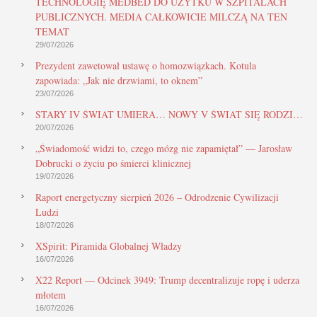
TECHNOLOGIĘ MEDBED DO UŻYTKU W SZPITALACH
PUBLICZNYCH. MEDIA CAŁKOWICIE MILCZĄ NA TEN
TEMAT
29/07/2026
Prezydent zawetował ustawę o homozwiązkach. Kotula
zapowiada: „Jak nie drzwiami, to oknem”
23/07/2026
STARY IV ŚWIAT UMIERA… NOWY V ŚWIAT SIĘ RODZI…
20/07/2026
„Świadomość widzi to, czego mózg nie zapamiętał” — Jarosław
Dobrucki o życiu po śmierci klinicznej
19/07/2026
Raport energetyczny sierpień 2026 – Odrodzenie Cywilizacji
Ludzi
18/07/2026
XSpirit: Piramida Globalnej Władzy
16/07/2026
X22 Report — Odcinek 3949: Trump decentralizuje ropę i uderza
młotem
16/07/2026