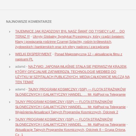
NAJNOWSZE KOMENTARZE
TAJEMNICE JAK RZĄDZONY BYŁ NASZ ŚWIAT OD TYSIĘCY LAT… DO
TERAZ !!!
-
Ukryty Globalny Syndykat Przestępczy, który rządzi światem:
Klany i powiązania rodzinne Czarnej Szlachty, rodzin królewskich,
żydowskich i bankierskich oraz ich sfery nadzoru i zarządzania
WIELKI EKSPERYMENT
-
Ponad Majestatyczną 12 – aktualizacja filmu z
napisami PL
adamd
-
NA ŻYWO: JAPONIA WŁAŚNIE STAŁA SIĘ PIERWSZYM KRAJEM,
KTÓRY OFICJALNIE ZATWIERDZIŁ TECHNOLOGIĘ MEDBED DO
UŻYTKU W SZPITALACH PUBLICZNYCH. MEDIA CAŁKOWICIE MILCZĄ NA
TEN TEMAT
adamd
-
TAJNY PROGRAM KOSMICZNY (SSP) — FLOTA STRAŻNIKÓW
SŁONECZNYCH I GALAKTYCZNY HANDEL. … Mr. KidPool na Telegramie
TAJNY PROGRAM KOSMICZNY (SSP) — FLOTA STRAŻNIKÓW
SŁONECZNYCH I GALAKTYCZNY HANDEL. … Mr. KidPool na Telegramie
-
Wyjaśnienia Aktualizacji Tajnych Programów Kosmicznych, Odcinek 2
TAJNY PROGRAM KOSMICZNY (SSP) — FLOTA STRAŻNIKÓW
SŁONECZNYCH I GALAKTYCZNY HANDEL. … Mr. KidPool na Telegramie
-
Aktualizacje Tajnych Programów Kosmicznych, Odcinek 8 – Grupa Oriona,
Cz. 1