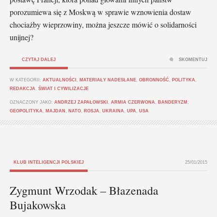
porozumiewa się z Moskwą w sprawie wznowienia dostaw
chociażby wieprzowiny, można jeszcze mówić o solidarności
unijnej?
CZYTAJ DALEJ
SKOMENTUJ
W KATEGORII:
AKTUALNOŚCI
,
MATERIAŁY NADESŁANE
,
OBRONNOŚĆ
,
POLITYKA
,
REDAKCJA
,
ŚWIAT I CYWILIZACJE
OZNACZONY JAKO:
ANDRZEJ ZAPAŁOWSKI
,
ARMIA CZERWONA
,
BANDERYZM
,
GEOPOLITYKA
,
MAJDAN
,
NATO
,
ROSJA
,
UKRAINA
,
UPA
,
USA
KLUB INTELIGENCJI POLSKIEJ
25/01/2015
Zygmunt Wrzodak – Błazenada
Bujakowska