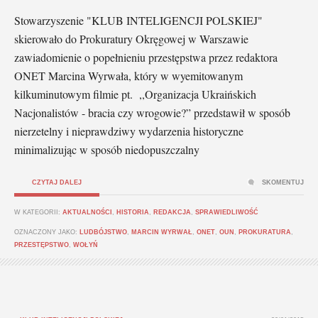
Stowarzyszenie "KLUB INTELIGENCJI POLSKIEJ"
skierowało do Prokuratury Okręgowej w Warszawie
zawiadomienie o popełnieniu przestępstwa przez redaktora
ONET Marcina Wyrwała, który w wyemitowanym
kilkuminutowym filmie pt. ,,Organizacja Ukraińskich
Nacjonalistów - bracia czy wrogowie?” przedstawił w sposób
nierzetelny i nieprawdziwy wydarzenia historyczne
minimalizując w sposób niedopuszczalny
CZYTAJ DALEJ
SKOMENTUJ
W KATEGORII:
AKTUALNOŚCI
,
HISTORIA
,
REDAKCJA
,
SPRAWIEDLIWOŚĆ
OZNACZONY JAKO:
LUDBÓJSTWO
,
MARCIN WYRWAŁ
,
ONET
,
OUN
,
PROKURATURA
,
PRZESTĘPSTWO
,
WOŁYŃ