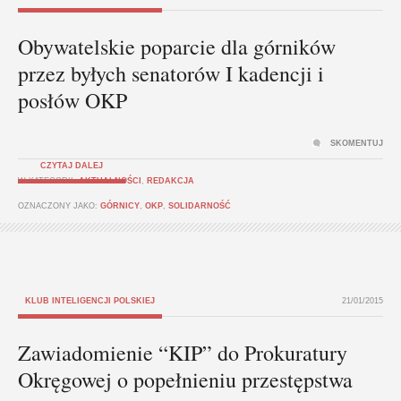
Obywatelskie poparcie dla górników
przez byłych senatorów I kadencji i
posłów OKP
SKOMENTUJ
CZYTAJ DALEJ
W KATEGORII:
AKTUALNOŚCI
,
REDAKCJA
OZNACZONY JAKO:
GÓRNICY
,
OKP
,
SOLIDARNOŚĆ
KLUB INTELIGENCJI POLSKIEJ
21/01/2015
Zawiadomienie “KIP” do Prokuratury
Okręgowej o popełnieniu przestępstwa