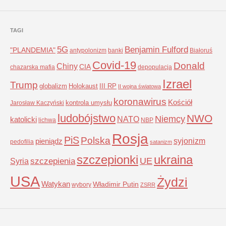
TAGI
5G
Benjamin Fulford
"PLANDEMIA"
antypolonizm
banki
Białoruś
Covid-19
Donald
Chiny
CIA
chazarska mafia
depopulacja
Izrael
Trump
globalizm
Holokaust
III RP
II wojna światowa
koronawirus
Kościół
kontrola umysłu
Jarosław Kaczyński
ludobójstwo
NWO
Niemcy
NATO
katolicki
lichwa
NBP
Rosja
PiS
Polska
syjonizm
pieniądz
pedofilia
satanizm
szczepionki
ukraina
UE
Syria
szczepienia
USA
Żydzi
Watykan
Władimir Putin
wybory
ZSRR