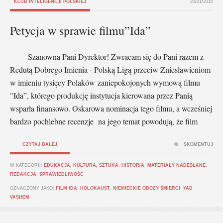
KLUB INTELIGENCJI POLSKIEJ
20/01/2015
Petycja w sprawie filmu”Ida”
Szanowna Pani Dyrektor! Zwracam się do Pani razem z
Redutą Dobrego Imienia - Polską Ligą przeciw Zniesławieniom
w imieniu tysięcy Polaków zaniepokojonych wymową filmu
"Ida”, którego produkcję instytucja kierowana przez Panią
wsparła finansowo. Oskarowa nominacja tego filmu, a wcześniej
bardzo pochlebne recenzje na jego temat powodują, że film
CZYTAJ DALEJ
SKOMENTUJ
W KATEGORII:
EDUKACJA, KULTURA, SZTUKA
,
HISTORIA
,
MATERIAŁY NADESŁANE
,
REDAKCJA
,
SPRAWIEDLIWOŚĆ
OZNACZONY JAKO:
FILM IDA
,
HOLOKAUST
,
NIEMIECKIE OBOZY ŚMIERCI
,
YAD
VASHEM