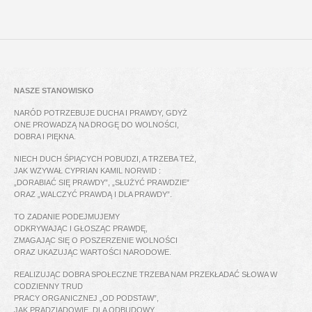
NASZE STANOWISKO
NARÓD POTRZEBUJE DUCHA I PRAWDY, GDYŻ
ONE PROWADZĄ NA DROGĘ DO WOLNOŚCI,
DOBRA I PIĘKNA.
NIECH DUCH ŚPIĄCYCH POBUDZI, A TRZEBA TEŻ,
JAK WZYWAŁ CYPRIAN KAMIL NORWID :
„DORABIAĆ SIĘ PRAWDY”, „SŁUŻYĆ PRAWDZIE”
ORAZ „WALCZYĆ PRAWDĄ I DLA PRAWDY”.
TO ZADANIE PODEJMUJEMY
ODKRYWAJĄC I GŁOSZĄC PRAWDĘ,
ZMAGAJĄC SIĘ O POSZERZENIE WOLNOŚCI
ORAZ UKAZUJĄC WARTOŚCI NARODOWE.
REALIZUJĄC DOBRA SPOŁECZNE TRZEBA NAM PRZEKŁADAĆ SŁOWA W
CODZIENNY TRUD
PRACY ORGANICZNEJ „OD PODSTAW”,
JAK PRADZIADOWIE, DLA ODBUDOWY