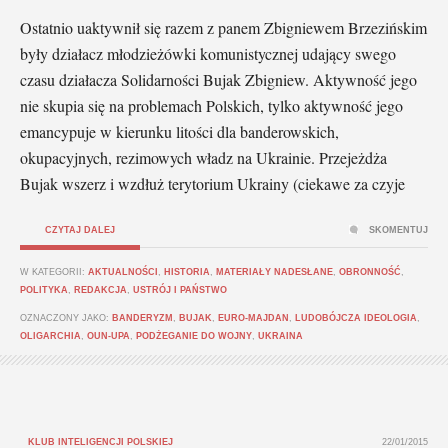
Ostatnio uaktywnił się razem z panem Zbigniewem Brzezińskim
były działacz młodzieżówki komunistycznej udający swego
czasu działacza Solidarności Bujak Zbigniew. Aktywność jego
nie skupia się na problemach Polskich, tylko aktywność jego
emancypuje w kierunku litości dla banderowskich,
okupacyjnych, rezimowych władz na Ukrainie. Przejeżdża
Bujak wszerz i wzdłuż terytorium Ukrainy (ciekawe za czyje
CZYTAJ DALEJ
SKOMENTUJ
W KATEGORII:
AKTUALNOŚCI
,
HISTORIA
,
MATERIAŁY NADESŁANE
,
OBRONNOŚĆ
,
POLITYKA
,
REDAKCJA
,
USTRÓJ I PAŃSTWO
OZNACZONY JAKO:
BANDERYZM
,
BUJAK
,
EURO-MAJDAN
,
LUDOBÓJCZA IDEOLOGIA
,
OLIGARCHIA
,
OUN-UPA
,
PODŻEGANIE DO WOJNY
,
UKRAINA
KLUB INTELIGENCJI POLSKIEJ
22/01/2015