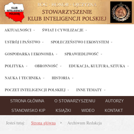
AKTUALNOŚCI
ŚWIAT I CYWILIZACJE
USTRÓJ I PAŃSTWO
SPOŁECZEŃSTWO I EKOSYSTEM
GOSPODARKA I EKONOMIA
SPRAWIEDLIWOŚĆ
POLITYKA
OBRONNOŚĆ
EDUKACJA, KULTURA, SZTUKA
NAUKA I TECHNIKA
HISTORIA
POCZET INTELIGENCJI POLSKIEJ
INNE TEMATY
STRONA GŁÓWNA
O STOWARZYSZENIU
AUTORZY
STANOWISKO KIP
KSIĄŻKI
WIDEO
KONTAKT
Jesteś tutaj:
Strona główna
Archiwum Redakcja