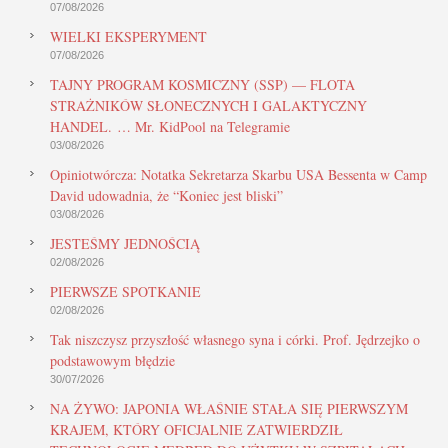
07/08/2026
WIELKI EKSPERYMENT
07/08/2026
TAJNY PROGRAM KOSMICZNY (SSP) — FLOTA
STRAŻNIKÓW SŁONECZNYCH I GALAKTYCZNY
HANDEL. … Mr. KidPool na Telegramie
03/08/2026
Opiniotwórcza: Notatka Sekretarza Skarbu USA Bessenta w Camp
David udowadnia, że “Koniec jest bliski”
03/08/2026
JESTEŚMY JEDNOŚCIĄ
02/08/2026
PIERWSZE SPOTKANIE
02/08/2026
Tak niszczysz przyszłość własnego syna i córki. Prof. Jędrzejko o
podstawowym błędzie
30/07/2026
NA ŻYWO: JAPONIA WŁAŚNIE STAŁA SIĘ PIERWSZYM
KRAJEM, KTÓRY OFICJALNIE ZATWIERDZIŁ