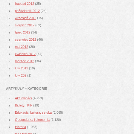
listopad 2012
(25)
październik 2012
(24)
wrzesień 2012
(15)
sierpień 2012
(69)
lipiec 2012
(34)
czerwiec 2012
(46)
maj 2012
(26)
kwiecień 2012
(44)
marzec 2012
(36)
luty 2012
(19)
luty 202
(1)
ARTYKUŁY – KATEGORIE
Aktualności
(4 753)
Biuletyn KIP
(19)
Edukacja, kultura, sztuka
(2 065)
Gospodarka i ekonomia
(1 120)
Historia
(1 053)
Inne tematy
(376)