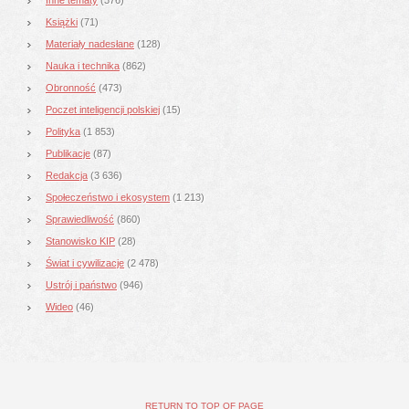
Książki
(71)
Materiały nadesłane
(128)
Nauka i technika
(862)
Obronność
(473)
Poczet inteligencji polskiej
(15)
Polityka
(1 853)
Publikacje
(87)
Redakcja
(3 636)
Społeczeństwo i ekosystem
(1 213)
Sprawiedliwość
(860)
Stanowisko KIP
(28)
Świat i cywilizacje
(2 478)
Ustrój i państwo
(946)
Wideo
(46)
RETURN TO TOP OF PAGE