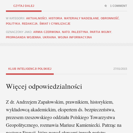
CZYTAJ DALEJ
1 COMMENT
W KATEGORII:
AKTUALNOŚCI
,
HISTORIA
,
MATERIAŁY NADESŁANE
,
OBRONNOŚĆ
,
POLITYKA
,
REDAKCJA
,
ŚWIAT I CYWILIZACJE
OZNACZONY JAKO:
ARMIA CZERWONA
,
NATO
,
PALESTYNA
,
PARTIA WOJNY
,
PROPAGANDA WOJENNA
,
UKRAINA
,
WOJNA INFORMACYJNA
KLUB INTELIGENCJI POLSKIEJ
27/01/2015
Więcej odpowiedzialności
Z dr. Andrzejem Zapałowskim, prawnikiem, historykiem,
wykładowcą akademickim, ekspertem ds. bezpieczeństwa,
prezesem rzeszowskiego oddziału Polskiego Towarzystwa
Geopolitycznego, rozmawia Mariusz Kamieniecki. Patrząc na
postawę Francji, która ponad głowami innych państw