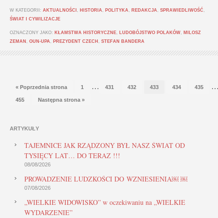
W KATEGORII:
AKTUALNOŚCI
,
HISTORIA
,
POLITYKA
,
REDAKCJA
,
SPRAWIEDLIWOŚĆ
,
ŚWIAT I CYWILIZACJE
OZNACZONY JAKO:
KŁAMSTWA HISTORYCZNE
,
LUDOBÓJSTWO POLAKÓW
,
MILOSZ
ZEMAN
,
OUN-UPA
,
PREZYDENT CZECH
,
STEFAN BANDERA
…
« Poprzednia strona
1
431
432
433
434
435
455
Następna strona »
ARTYKUŁY
TAJEMNICE JAK RZĄDZONY BYŁ NASZ ŚWIAT OD
TYSIĘCY LAT… DO TERAZ !!!
08/08/2026
PROWADZENIE LUDZKOŚCI DO WZNIESIENIA￼ ￼
07/08/2026
„WIELKIE WIDOWISKO” w oczekiwaniu na „WIELKIE
WYDARZENIE”