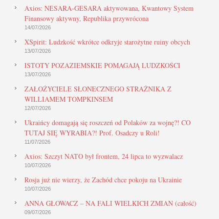
Axios: NESARA-GESARA aktywowana, Kwantowy System
Finansowy aktywny, Republika przywrócona
14/07/2026
XSpirit: Ludzkość wkrótce odkryje starożytne ruiny obcych
13/07/2026
ISTOTY POZAZIEMSKIE POMAGAJĄ LUDZKOŚCI
13/07/2026
ZAŁOŻYCIELE SŁONECZNEGO STRAŻNIKA Z
WILLIAMEM TOMPKINSEM
12/07/2026
Ukraińcy domagają się roszczeń od Polaków za wojnę?! CO
TUTAJ SIĘ WYRABIA?! Prof. Osadczy u Roli!
11/07/2026
Axios: Szczyt NATO był frontem, 24 lipca to wyzwalacz
10/07/2026
Rosja już nie wierzy, że Zachód chce pokoju na Ukrainie
10/07/2026
ANNA GŁOWACZ – NA FALI WIELKICH ZMIAN (całość)
09/07/2026