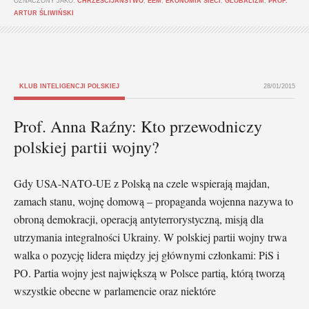
OZNACZONY JAKO:
CHRZEŚCIJAŃSTWO
,
EEM
,
EKONOMIA SIECI
,
GLOBALIZM
,
PROF.
ARTUR ŚLIWIŃSKI
KLUB INTELIGENCJI POLSKIEJ
28/01/2015
Prof. Anna Raźny: Kto przewodniczy
polskiej partii wojny?
Gdy USA-NATO-UE z Polską na czele wspierają majdan,
zamach stanu, wojnę domową – propaganda wojenna nazywa to
obroną demokracji, operacją antyterrorystyczną, misją dla
utrzymania integralności Ukrainy. W polskiej partii wojny trwa
walka o pozycję lidera między jej głównymi członkami: PiS i
PO. Partia wojny jest największą w Polsce partią, którą tworzą
wszystkie obecne w parlamencie oraz niektóre