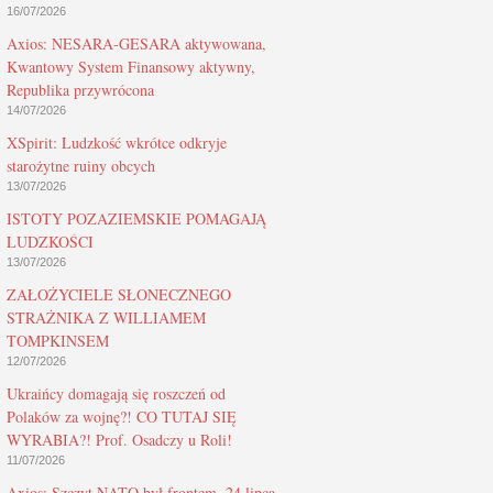
16/07/2026
Axios: NESARA-GESARA aktywowana,
Kwantowy System Finansowy aktywny,
Republika przywrócona
14/07/2026
XSpirit: Ludzkość wkrótce odkryje
starożytne ruiny obcych
13/07/2026
ISTOTY POZAZIEMSKIE POMAGAJĄ
LUDZKOŚCI
13/07/2026
ZAŁOŻYCIELE SŁONECZNEGO
STRAŻNIKA Z WILLIAMEM
TOMPKINSEM
12/07/2026
Ukraińcy domagają się roszczeń od
Polaków za wojnę?! CO TUTAJ SIĘ
WYRABIA?! Prof. Osadczy u Roli!
11/07/2026
Axios: Szczyt NATO był frontem, 24 lipca