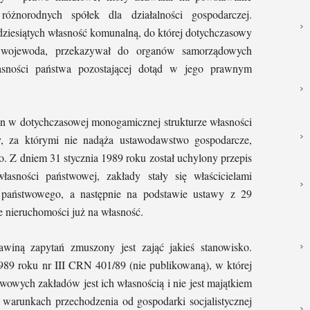
óżnorodnych spółek dla działalności gospodarczej.
dziesiątych własność komunalną, do której dotychczasowy
yli wojewoda, przekazywał do organów samorządowych
łasności państwa pozostającej dotąd w jego prawnym
n w dotychczasowej monogamicznej strukturze własności
, za którymi nie nadąża ustawodawstwo gospodarcze,
o. Z dniem 31 stycznia 1989 roku został uchylony przepis
łasności państwowej, zakłady stały się właścicielami
 państwowego, a następnie na podstawie ustawy z 29
e nieruchomości już na własność.
winą zapytań zmuszony jest zająć jakieś stanowisko.
989 roku nr III CRN 401/89 (nie publikowaną), w której
twowych zakładów jest ich własnością i nie jest majątkiem
arunkach przechodzenia od gospodarki socjalistycznej