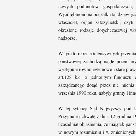
nowych podmiotów gospodarczych, r
Wyodrębniono na początku lat dziewięć
właściciel, organ założycielski, cz
określone rodzaje dotychczasowej w
nadzorze.
W tym to okresie intensywnych przemia
państwowej zachodzą nagłe przemiany
występuje równolegle nowe i stare praw
art.128 k.c. o jednolitym funduszu w
zarządzanego dotąd przez nie mienia
września 1990 roku, nabyły grunty i inn
W tej sytuacji Sąd Najwyższy pod la
Przyjmuje uchwałę z dnia 12 grudnia 1
uzasadniał objaśnienia, że majątek pańs
w nowym rozumieniu i w zmienionych w