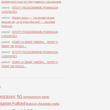
bankierskich oraz ich sfery nadzoru i zarządzania
adamd
-
ISTOTY POZAZIEMSKIE POMAGAJĄ
LUDZKOŚCI
adamd
-
Pamięć duszy — “po drugiej stronie
okazuje się, że to była tylko gra” — Jarosław
Dobrucki
adamd
-
ISTOTY POZAZIEMSKIE POMAGAJĄ
LUDZKOŚCI
adamd
-
STARY IV ŚWIAT UMIERA… NOWY V
ŚWIAT SIĘ RODZI…
adamd
-
ISTOTY POZAZIEMSKIE POMAGAJĄ
LUDZKOŚCI
adamd
-
STARY IV ŚWIAT UMIERA… NOWY V
ŚWIAT SIĘ RODZI…
I
5G
LANDEMIA"
antypolonizm
banki
jamin Fulford
Białoruś
chazarska mafia