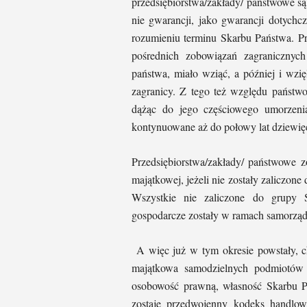
przedsiębiorstwa/zakłady/ państwowe są
nie gwarancji, jako gwarancji dotychc
rozumieniu terminu Skarbu Państwa. Pr
pośrednich zobowiązań zagranicznyc
państwa, miało wziąć, a później i wzi
zagranicy. Z tego też względu państwo
dążąc do jego częściowego umorzeni
kontynuowane aż do połowy lat dziewięć
Przedsiębiorstwa/zakłady/ państwowe z
majątkowej, jeżeli nie zostały zaliczo
Wszystkie nie zaliczone do grupy 
gospodarcze zostały w ramach samorząd
A więc już w tym okresie powstały, c
majątkowa samodzielnych podmiotów 
osobowość prawną, własność Skarbu P
zostaje przedwojenny kodeks handlo