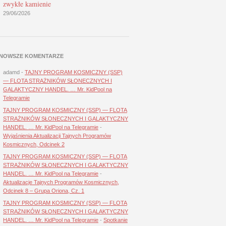
zwykłe kamienie
29/06/2026
NOWSZE KOMENTARZE
adamd
-
TAJNY PROGRAM KOSMICZNY (SSP)
— FLOTA STRAŻNIKÓW SŁONECZNYCH I
GALAKTYCZNY HANDEL. … Mr. KidPool na
Telegramie
TAJNY PROGRAM KOSMICZNY (SSP) — FLOTA
STRAŻNIKÓW SŁONECZNYCH I GALAKTYCZNY
HANDEL. … Mr. KidPool na Telegramie
-
Wyjaśnienia Aktualizacji Tajnych Programów
Kosmicznych, Odcinek 2
TAJNY PROGRAM KOSMICZNY (SSP) — FLOTA
STRAŻNIKÓW SŁONECZNYCH I GALAKTYCZNY
HANDEL. … Mr. KidPool na Telegramie
-
Aktualizacje Tajnych Programów Kosmicznych,
Odcinek 8 – Grupa Oriona, Cz. 1
TAJNY PROGRAM KOSMICZNY (SSP) — FLOTA
STRAŻNIKÓW SŁONECZNYCH I GALAKTYCZNY
HANDEL. … Mr. KidPool na Telegramie
-
Spotkanie