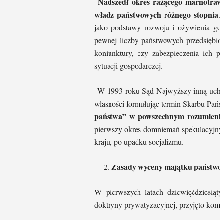
Nadszedł okres rażącego marnotraw
władz państwowych różnego stopnia
jako podstawy rozwoju i ożywienia g
pewnej liczby państwowych przedsiębio
koniunktury, czy zabezpieczenia ich p
sytuacji gospodarczej.
W 1993 roku Sąd Najwyższy inną uchwa
własności formułując termin Skarbu Pa
państwa” w powszechnym rozumieni
pierwszy okres domniemań spekulacyjnyc
kraju, po upadku socjalizmu.
Zasady wyceny majątku państw
W pierwszych latach dziewięćdziesiąt
doktryny prywatyzacyjnej, przyjęto ko