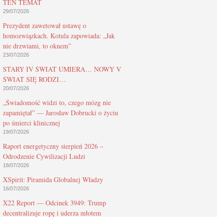
TEN TEMAT
29/07/2026
Prezydent zawetował ustawę o
homozwiązkach. Kotula zapowiada: „Jak
nie drzwiami, to oknem”
23/07/2026
STARY IV ŚWIAT UMIERA… NOWY V
ŚWIAT SIĘ RODZI…
20/07/2026
„Świadomość widzi to, czego mózg nie
zapamiętał” — Jarosław Dobrucki o życiu
po śmierci klinicznej
19/07/2026
Raport energetyczny sierpień 2026 –
Odrodzenie Cywilizacji Ludzi
18/07/2026
XSpirit: Piramida Globalnej Władzy
16/07/2026
X22 Report — Odcinek 3949: Trump
decentralizuje ropę i uderza młotem