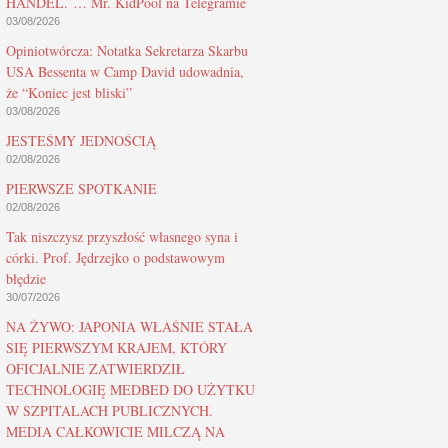
HANDEL. … Mr. KidPool na Telegramie
03/08/2026
Opiniotwórcza: Notatka Sekretarza Skarbu
USA Bessenta w Camp David udowadnia,
że “Koniec jest bliski”
03/08/2026
JESTEŚMY JEDNOŚCIĄ
02/08/2026
PIERWSZE SPOTKANIE
02/08/2026
Tak niszczysz przyszłość własnego syna i
córki. Prof. Jędrzejko o podstawowym
błędzie
30/07/2026
NA ŻYWO: JAPONIA WŁAŚNIE STAŁA
SIĘ PIERWSZYM KRAJEM, KTÓRY
OFICJALNIE ZATWIERDZIŁ
TECHNOLOGIĘ MEDBED DO UŻYTKU
W SZPITALACH PUBLICZNYCH.
MEDIA CAŁKOWICIE MILCZĄ NA