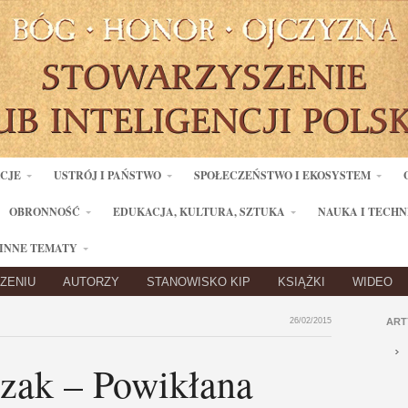
ACJE
USTRÓJ I PAŃSTWO
SPOŁECZEŃSTWO I EKOSYSTEM
OBRONNOŚĆ
EDUKACJA, KULTURA, SZTUKA
NAUKA I TECHN
INNE TEMATY
ZENIU
AUTORZY
STANOWISKO KIP
KSIĄŻKI
WIDEO
26/02/2015
ART
ązak – Powikłana