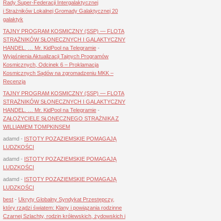
Rady Super-Federacji Intergalaktycznej
i Strażników Lokalnej Gromady Galaktycznej 20
galaktyk
TAJNY PROGRAM KOSMICZNY (SSP) — FLOTA
STRAŻNIKÓW SŁONECZNYCH I GALAKTYCZNY
HANDEL. … Mr. KidPool na Telegramie
-
Wyjaśnienia Aktualizacji Tajnych Programów
Kosmicznych, Odcinek 6 – Proklamacja
Kosmicznych Sądów na zgromadzeniu MKK –
Recenzja
TAJNY PROGRAM KOSMICZNY (SSP) — FLOTA
STRAŻNIKÓW SŁONECZNYCH I GALAKTYCZNY
HANDEL. … Mr. KidPool na Telegramie
-
ZAŁOŻYCIELE SŁONECZNEGO STRAŻNIKA Z
WILLIAMEM TOMPKINSEM
adamd
-
ISTOTY POZAZIEMSKIE POMAGAJĄ
LUDZKOŚCI
adamd
-
ISTOTY POZAZIEMSKIE POMAGAJĄ
LUDZKOŚCI
adamd
-
ISTOTY POZAZIEMSKIE POMAGAJĄ
LUDZKOŚCI
best
-
Ukryty Globalny Syndykat Przestępczy,
który rządzi światem: Klany i powiązania rodzinne
Czarnej Szlachty, rodzin królewskich, żydowskich i