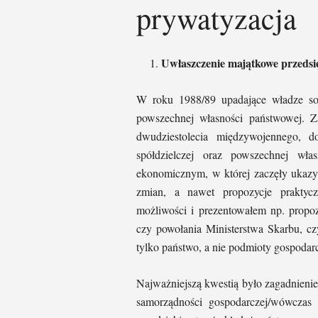
prywatyzacja
Uwłaszczenie majątkowe przeds
W roku 1988/89 upadające władze soc
powszechnej własności państwowej. Z
dwudziestolecia międzywojennego, d
spółdzielczej oraz powszechnej wła
ekonomicznym, w której zaczęły ukazyw
zmian, a nawet propozycje praktyc
możliwości i prezentowałem np. propoz
czy powołania Ministerstwa Skarbu, cz
tylko państwo, a nie podmioty gospodar
Najważniejszą kwestią było zagadnieni
samorządności gospodarczej/wówczas 