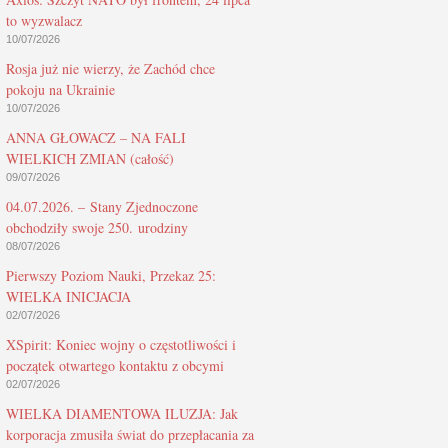
to wyzwalacz
10/07/2026
Rosja już nie wierzy, że Zachód chce
pokoju na Ukrainie
10/07/2026
ANNA GŁOWACZ – NA FALI
WIELKICH ZMIAN (całość)
09/07/2026
04.07.2026. – Stany Zjednoczone
obchodziły swoje 250. urodziny
08/07/2026
Pierwszy Poziom Nauki, Przekaz 25:
WIELKA INICJACJA
02/07/2026
XSpirit: Koniec wojny o częstotliwości i
początek otwartego kontaktu z obcymi
02/07/2026
WIELKA DIAMENTOWA ILUZJA: Jak
korporacja zmusiła świat do przepłacania za