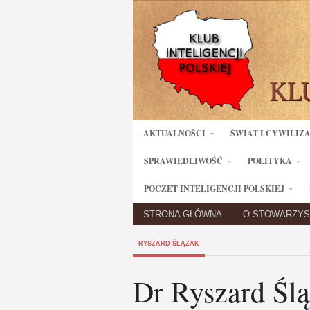
AKTUALNOŚCI
ŚWIAT I CYWILIZ
SPRAWIEDLIWOŚĆ
POLITYKA
POCZET INTELIGENCJI POLSKIEJ
STRONA GŁÓWNA
O STOWARZYS
RYSZARD ŚLĄZAK
Dr Ryszard Śl