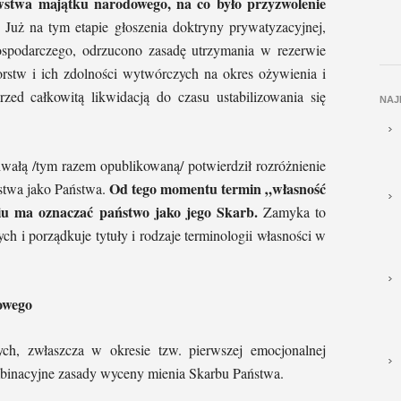
stwa majątku narodowego, na co było przyzwolenie
. Już na tym etapie głoszenia doktryny prywatyzacyjnej,
ospodarczego, odrzucono zasadę utrzymania w rezerwie
rstw i ich zdolności wytwórczych na okres ożywienia i
rzed całkowitą likwidacją do czasu ustabilizowania się
NAJ
łą /tym razem opublikowaną/ potwierdził rozróżnienie
Od tego momentu termin „własność
ństwa jako Państwa.
u ma oznaczać państwo jako jego Skarb.
Zamyka to
h i porządkuje tytuły i rodzaje terminologii własności w
owego
ych, zwłaszcza w okresie tzw. pierwszej emocjonalnej
mbinacyjne zasady wyceny mienia Skarbu Państwa.