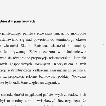
iębiorstw państwowych
jalistycznego państwa rozważały zniesienie monopolu
astanawiano się nad powrotem do terminologii okresu
o własności Skarbu Państwa, własności komunalnej,
sności prywatnej. Zelżała cenzura w piśmiennictwie
ać się różnorodne propozycje reformatorskie i kierunki
znych gospodarczych rozwiązań. Korzystałem z tych
ycje restrukturyzacji zadłużenia zagranicznego państwa,
y też propozycje reformy bankowości polskiej. Wówczas
cze było zadłużone względem zagranicy.
e samodzielności majątkowej państwowych zakładów i ich
był to modny termin związkowy/. Rozstrzygnięto, że