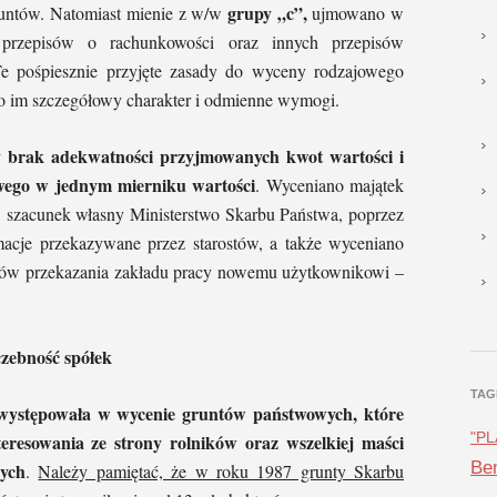
grupy „c”,
runtów. Natomiast mienie z w/w
ujmowano w
przepisów o rachunkowości oraz innych przepisów
Te pośpiesznie przyjęte zasady do wyceny rodzajowego
o im szczegółowy charakter i odmienne wymogi.
 brak adekwatności przyjmowanych kwot wartości i
wego w jednym mierniku wartości
. Wyceniano majątek
 szacunek własny Ministerstwo Skarbu Państwa, poprzez
macje przekazywane przez starostów, a także wyceniano
ołów przekazania zakładu pracy nowemu użytkownikowi –
czebność spółek
TAG
występowała w wycenie gruntów państwowych, które
nteresowania ze strony rolników oraz wszelkiej maści
"P
Ben
nych
.
Należy pamiętać, że w roku 1987 grunty Skarbu