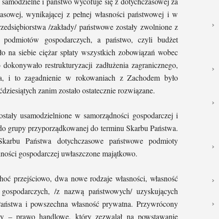
 samodzielne i państwo wycofuje się z dotychczasowej za
zasowej, wynikającej z pełnej własności państwowej i w
zedsiębiorstwa /zakłady/ państwowe zostały zwolnione z
h podmiotów gospodarczych, a państwo, czyli budżet
ęło na siebie ciężar spłaty wszystkich zobowiązań wobec
 dokonywało restrukturyzacji zadłużenia zagranicznego,
a, i to zagadnienie w rokowaniach z Zachodem było
dziesiątych zanim zostało ostatecznie rozwiązane.
ostały usamodzielnione w samorządności gospodarczej i
ne do grupy przyporządkowanej do terminu Skarbu Państwa.
Skarbu Państwa dotychczasowe państwowe podmioty
ności gospodarczej uwłaszczone majątkowo.
hoć przejściowo, dwa nowe rodzaje własności, własność
gospodarczych, /z nazwą państwowych/ uzyskujących
aństwa i powszechna własność prywatna. Przywrócony
wy – prawo handlowe, który zezwalał na powstawanie