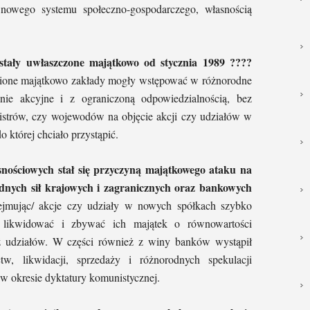
nowego systemu społeczno-gospodarczego, własnością
ały uwłaszczone majątkowo od stycznia 1989 ????
nione majątkowo zakłady mogły wstępować w różnorodne
ie akcyjne i z ograniczoną odpowiedzialnością, bez
strów, czy wojewodów na objęcie akcji czy udziałów w
o której chciało przystąpić.
snościowych stał się przyczyną majątkowego ataku na
dnych sił krajowych i zagranicznych oraz bankowych
jmując/ akcje czy udziały w nowych spółkach szybko
ć, likwidować i zbywać ich majątek o równowartości
dź udziałów. W części również z winy banków wystąpił
tw, likwidacji, sprzedaży i różnorodnych spekulacji
 okresie dyktatury komunistycznej.