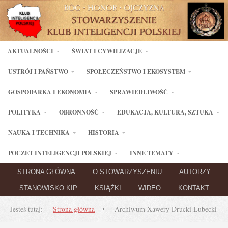
AKTUALNOŚCI
ŚWIAT I CYWILIZACJE
USTRÓJ I PAŃSTWO
SPOŁECZEŃSTWO I EKOSYSTEM
GOSPODARKA I EKONOMIA
SPRAWIEDLIWOŚĆ
POLITYKA
OBRONNOŚĆ
EDUKACJA, KULTURA, SZTUKA
NAUKA I TECHNIKA
HISTORIA
POCZET INTELIGENCJI POLSKIEJ
INNE TEMATY
STRONA GŁÓWNA
O STOWARZYSZENIU
AUTORZY
STANOWISKO KIP
KSIĄŻKI
WIDEO
KONTAKT
Jesteś tutaj:
Strona główna
Archiwum Xawery Drucki Lubecki