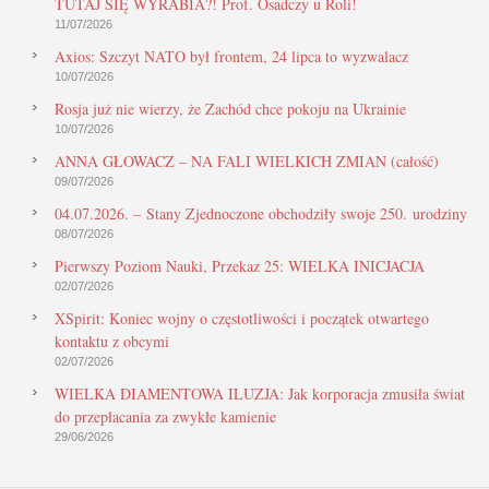
TUTAJ SIĘ WYRABIA?! Prof. Osadczy u Roli!
11/07/2026
Axios: Szczyt NATO był frontem, 24 lipca to wyzwalacz
10/07/2026
Rosja już nie wierzy, że Zachód chce pokoju na Ukrainie
10/07/2026
ANNA GŁOWACZ – NA FALI WIELKICH ZMIAN (całość)
09/07/2026
04.07.2026. – Stany Zjednoczone obchodziły swoje 250. urodziny
08/07/2026
Pierwszy Poziom Nauki, Przekaz 25: WIELKA INICJACJA
02/07/2026
XSpirit: Koniec wojny o częstotliwości i początek otwartego
kontaktu z obcymi
02/07/2026
WIELKA DIAMENTOWA ILUZJA: Jak korporacja zmusiła świat
do przepłacania za zwykłe kamienie
29/06/2026