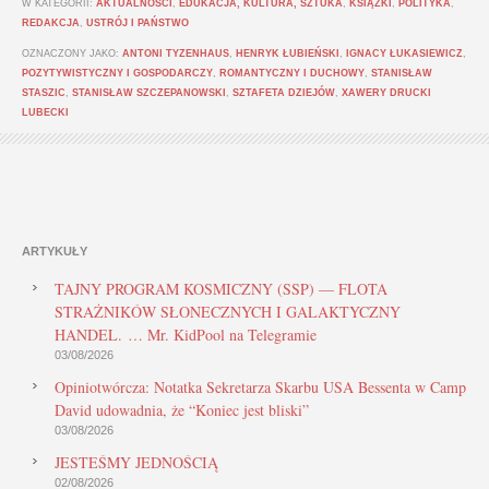
W KATEGORII:
AKTUALNOŚCI
,
EDUKACJA, KULTURA, SZTUKA
,
KSIĄŻKI
,
POLITYKA
,
REDAKCJA
,
USTRÓJ I PAŃSTWO
OZNACZONY JAKO:
ANTONI TYZENHAUS
,
HENRYK ŁUBIEŃSKI
,
IGNACY ŁUKASIEWICZ
,
POZYTYWISTYCZNY I GOSPODARCZY
,
ROMANTYCZNY I DUCHOWY
,
STANISŁAW
STASZIC
,
STANISŁAW SZCZEPANOWSKI
,
SZTAFETA DZIEJÓW
,
XAWERY DRUCKI
LUBECKI
ARTYKUŁY
TAJNY PROGRAM KOSMICZNY (SSP) — FLOTA
STRAŻNIKÓW SŁONECZNYCH I GALAKTYCZNY
HANDEL. … Mr. KidPool na Telegramie
03/08/2026
Opiniotwórcza: Notatka Sekretarza Skarbu USA Bessenta w Camp
David udowadnia, że “Koniec jest bliski”
03/08/2026
JESTEŚMY JEDNOŚCIĄ
02/08/2026