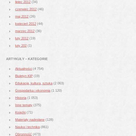
lipiec 2012
(34)
czerwiec 2012
(46)
maj 2012
(26)
kwiecień 2012
(44)
marzec 2012
(36)
luty 2012
(19)
luty 202
(1)
ARTYKUŁY – KATEGORIE
Aktualności
(4 754)
Biuletyn KIP
(19)
Edukacja, kultura, sztuka
(2 063)
Gospodarka i ekonomia
(1 120)
Historia
(1 053)
Inne tematy
(375)
Książki
(71)
Materiały nadesłane
(128)
Nauka i technika
(861)
Obronność
(473)