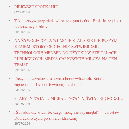
PIERWSZE SPOTKANIE
02/08/2026
Tak niszczysz przyszłość własnego syna i córki. Prof. Jędrzejko o
podstawowym błędzie
30/07/2026
NA ŻYWO: JAPONIA WŁAŚNIE STAŁA SIĘ PIERWSZYM
KRAJEM, KTÓRY OFICJALNIE ZATWIERDZIŁ
TECHNOLOGIĘ MEDBED DO UŻYTKU W SZPITALACH
PUBLICZNYCH. MEDIA CAŁKOWICIE MILCZĄ NA TEN
TEMAT
29/07/2026
Prezydent zawetował ustawę o homozwiązkach. Kotula
zapowiada: „Jak nie drzwiami, to oknem”
23/07/2026
STARY IV ŚWIAT UMIERA… NOWY V ŚWIAT SIĘ RODZI…
20/07/2026
„Świadomość widzi to, czego mózg nie zapamiętał” — Jarosław
Dobrucki o życiu po śmierci klinicznej
19/07/2026