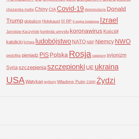
Covid-19
Donald
Chiny
CIA
chazarska mafia
depopulacja
Izrael
Trump
globalizm
Holokaust
III RP
II wojna światowa
koronawirus
Kościół
kontrola umysłu
Jarosław Kaczyński
ludobójstwo
NWO
Niemcy
NATO
katolicki
lichwa
NBP
Rosja
PiS
Polska
syjonizm
pieniądz
pedofilia
satanizm
szczepionki
ukraina
UE
Syria
szczepienia
USA
Żydzi
Watykan
Władimir Putin
wybory
ZSRR