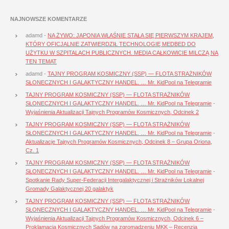
NAJNOWSZE KOMENTARZE
adamd
-
NA ŻYWO: JAPONIA WŁAŚNIE STAŁA SIĘ PIERWSZYM KRAJEM,
KTÓRY OFICJALNIE ZATWIERDZIŁ TECHNOLOGIĘ MEDBED DO
UŻYTKU W SZPITALACH PUBLICZNYCH. MEDIA CAŁKOWICIE MILCZĄ NA
TEN TEMAT
adamd
-
TAJNY PROGRAM KOSMICZNY (SSP) — FLOTA STRAŻNIKÓW
SŁONECZNYCH I GALAKTYCZNY HANDEL. … Mr. KidPool na Telegramie
TAJNY PROGRAM KOSMICZNY (SSP) — FLOTA STRAŻNIKÓW
SŁONECZNYCH I GALAKTYCZNY HANDEL. … Mr. KidPool na Telegramie
-
Wyjaśnienia Aktualizacji Tajnych Programów Kosmicznych, Odcinek 2
TAJNY PROGRAM KOSMICZNY (SSP) — FLOTA STRAŻNIKÓW
SŁONECZNYCH I GALAKTYCZNY HANDEL. … Mr. KidPool na Telegramie
-
Aktualizacje Tajnych Programów Kosmicznych, Odcinek 8 – Grupa Oriona,
Cz. 1
TAJNY PROGRAM KOSMICZNY (SSP) — FLOTA STRAŻNIKÓW
SŁONECZNYCH I GALAKTYCZNY HANDEL. … Mr. KidPool na Telegramie
-
Spotkanie Rady Super-Federacji Intergalaktycznej i Strażników Lokalnej
Gromady Galaktycznej 20 galaktyk
TAJNY PROGRAM KOSMICZNY (SSP) — FLOTA STRAŻNIKÓW
SŁONECZNYCH I GALAKTYCZNY HANDEL. … Mr. KidPool na Telegramie
-
Wyjaśnienia Aktualizacji Tajnych Programów Kosmicznych, Odcinek 6 –
Proklamacja Kosmicznych Sądów na zgromadzeniu MKK – Recenzja