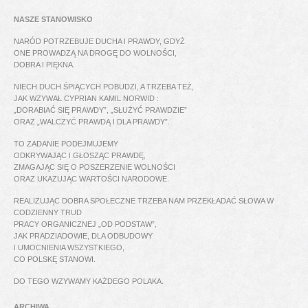
NASZE STANOWISKO
NARÓD POTRZEBUJE DUCHA I PRAWDY, GDYŻ
ONE PROWADZĄ NA DROGĘ DO WOLNOŚCI,
DOBRA I PIĘKNA.
NIECH DUCH ŚPIĄCYCH POBUDZI, A TRZEBA TEŻ,
JAK WZYWAŁ CYPRIAN KAMIL NORWID :
„DORABIAĆ SIĘ PRAWDY”, „SŁUŻYĆ PRAWDZIE”
ORAZ „WALCZYĆ PRAWDĄ I DLA PRAWDY”.
TO ZADANIE PODEJMUJEMY
ODKRYWAJĄC I GŁOSZĄC PRAWDĘ,
ZMAGAJĄC SIĘ O POSZERZENIE WOLNOŚCI
ORAZ UKAZUJĄC WARTOŚCI NARODOWE.
REALIZUJĄC DOBRA SPOŁECZNE TRZEBA NAM PRZEKŁADAĆ SŁOWA W
CODZIENNY TRUD
PRACY ORGANICZNEJ „OD PODSTAW”,
JAK PRADZIADOWIE, DLA ODBUDOWY
I UMOCNIENIA WSZYSTKIEGO,
CO POLSKĘ STANOWI.
DO TEGO WZYWAMY KAŻDEGO POLAKA.
ARCHIWA