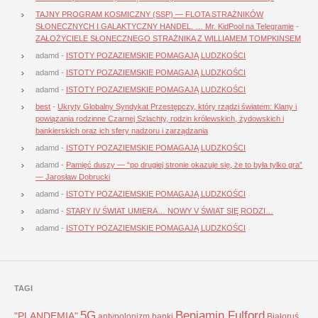
TAJNY PROGRAM KOSMICZNY (SSP) — FLOTA STRAŻNIKÓW
SŁONECZNYCH I GALAKTYCZNY HANDEL. … Mr. KidPool na Telegramie
-
ZAŁOŻYCIELE SŁONECZNEGO STRAŻNIKA Z WILLIAMEM TOMPKINSEM
adamd
-
ISTOTY POZAZIEMSKIE POMAGAJĄ LUDZKOŚCI
adamd
-
ISTOTY POZAZIEMSKIE POMAGAJĄ LUDZKOŚCI
adamd
-
ISTOTY POZAZIEMSKIE POMAGAJĄ LUDZKOŚCI
best
-
Ukryty Globalny Syndykat Przestępczy, który rządzi światem: Klany i
powiązania rodzinne Czarnej Szlachty, rodzin królewskich, żydowskich i
bankierskich oraz ich sfery nadzoru i zarządzania
adamd
-
ISTOTY POZAZIEMSKIE POMAGAJĄ LUDZKOŚCI
adamd
-
Pamięć duszy — “po drugiej stronie okazuje się, że to była tylko gra”
— Jarosław Dobrucki
adamd
-
ISTOTY POZAZIEMSKIE POMAGAJĄ LUDZKOŚCI
adamd
-
STARY IV ŚWIAT UMIERA… NOWY V ŚWIAT SIĘ RODZI…
adamd
-
ISTOTY POZAZIEMSKIE POMAGAJĄ LUDZKOŚCI
TAGI
5G
Benjamin Fulford
"PLANDEMIA"
antypolonizm
banki
Białoruś