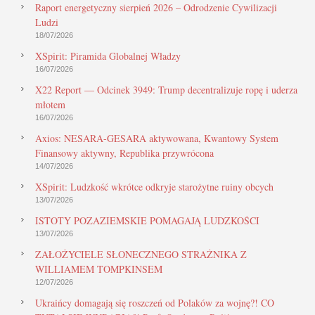
Raport energetyczny sierpień 2026 – Odrodzenie Cywilizacji
Ludzi
18/07/2026
XSpirit: Piramida Globalnej Władzy
16/07/2026
X22 Report — Odcinek 3949: Trump decentralizuje ropę i uderza
młotem
16/07/2026
Axios: NESARA-GESARA aktywowana, Kwantowy System
Finansowy aktywny, Republika przywrócona
14/07/2026
XSpirit: Ludzkość wkrótce odkryje starożytne ruiny obcych
13/07/2026
ISTOTY POZAZIEMSKIE POMAGAJĄ LUDZKOŚCI
13/07/2026
ZAŁOŻYCIELE SŁONECZNEGO STRAŻNIKA Z
WILLIAMEM TOMPKINSEM
12/07/2026
Ukraińcy domagają się roszczeń od Polaków za wojnę?! CO