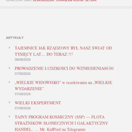
OZNACZONY JAKO:
PŁAKORZEŹBA
,
STANISŁAW KULON
,
SZTUKA
ARTYKUŁY
TAJEMNICE JAK RZĄDZONY BYŁ NASZ ŚWIAT OD
TYSIĘCY LAT… DO TERAZ !!!
08/08/2026
PROWADZENIE LUDZKOŚCI DO WZNIESIENIA￼ ￼
07/08/2026
„WIELKIE WIDOWISKO” w oczekiwaniu na „WIELKIE
WYDARZENIE”
07/08/2026
WIELKI EKSPERYMENT
07/08/2026
TAJNY PROGRAM KOSMICZNY (SSP) — FLOTA
STRAŻNIKÓW SŁONECZNYCH I GALAKTYCZNY
HANDEL. … Mr. KidPool na Telegramie