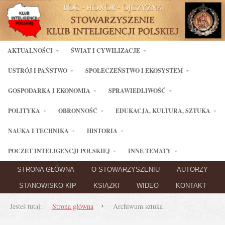
AKTUALNOŚCI
ŚWIAT I CYWILIZACJE
USTRÓJ I PAŃSTWO
SPOŁECZEŃSTWO I EKOSYSTEM
GOSPODARKA I EKONOMIA
SPRAWIEDLIWOŚĆ
POLITYKA
OBRONNOŚĆ
EDUKACJA, KULTURA, SZTUKA
NAUKA I TECHNIKA
HISTORIA
POCZET INTELIGENCJI POLSKIEJ
INNE TEMATY
STRONA GŁÓWNA
O STOWARZYSZENIU
AUTORZY
STANOWISKO KIP
KSIĄŻKI
WIDEO
KONTAKT
Jesteś tutaj:
Strona główna
Archiwum sztuka