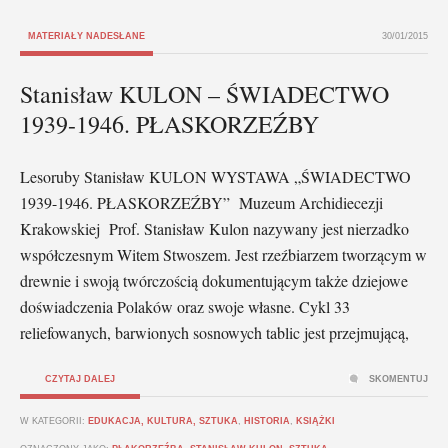
MATERIAŁY NADESŁANE
30/01/2015
Stanisław KULON – ŚWIADECTWO
1939-1946. PŁASKORZEŹBY
Lesoruby Stanisław KULON WYSTAWA „ŚWIADECTWO
1939-1946. PŁASKORZEŹBY” Muzeum Archidiecezji
Krakowskiej Prof. Stanisław Kulon nazywany jest nierzadko
współczesnym Witem Stwoszem. Jest rzeźbiarzem tworzącym w
drewnie i swoją twórczością dokumentującym także dziejowe
doświadczenia Polaków oraz swoje własne. Cykl 33
reliefowanych, barwionych sosnowych tablic jest przejmującą,
CZYTAJ DALEJ
SKOMENTUJ
W KATEGORII:
EDUKACJA, KULTURA, SZTUKA
,
HISTORIA
,
KSIĄŻKI