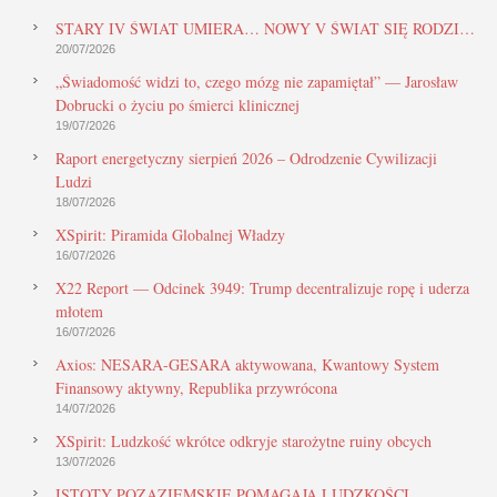
STARY IV ŚWIAT UMIERA… NOWY V ŚWIAT SIĘ RODZI…
20/07/2026
„Świadomość widzi to, czego mózg nie zapamiętał” — Jarosław
Dobrucki o życiu po śmierci klinicznej
19/07/2026
Raport energetyczny sierpień 2026 – Odrodzenie Cywilizacji
Ludzi
18/07/2026
XSpirit: Piramida Globalnej Władzy
16/07/2026
X22 Report — Odcinek 3949: Trump decentralizuje ropę i uderza
młotem
16/07/2026
Axios: NESARA-GESARA aktywowana, Kwantowy System
Finansowy aktywny, Republika przywrócona
14/07/2026
XSpirit: Ludzkość wkrótce odkryje starożytne ruiny obcych
13/07/2026
ISTOTY POZAZIEMSKIE POMAGAJĄ LUDZKOŚCI