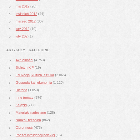
maj 2012
(26)
kwiecień 2012
(44)
marzec 2012
(36)
luty 2012
(19)
luty 202
(1)
ARTYKUŁY – KATEGORIE
Aktualności
(4 753)
Biuletyn KIP
(19)
Edukacja, kultura, sztuka
(2 065)
Gospodarka i ekonomia
(1 120)
Historia
(1 053)
Inne tematy
(376)
Książki
(71)
Materiały nadesłane
(128)
Nauka i technika
(862)
Obronność
(473)
Poczet inteligencji polskiej
(15)