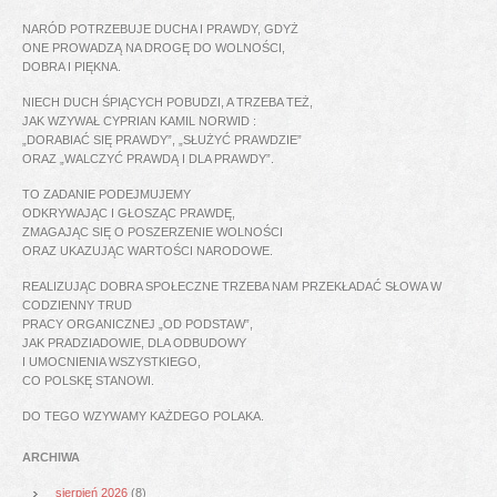
NARÓD POTRZEBUJE DUCHA I PRAWDY, GDYŻ
ONE PROWADZĄ NA DROGĘ DO WOLNOŚCI,
DOBRA I PIĘKNA.
NIECH DUCH ŚPIĄCYCH POBUDZI, A TRZEBA TEŻ,
JAK WZYWAŁ CYPRIAN KAMIL NORWID :
„DORABIAĆ SIĘ PRAWDY”, „SŁUŻYĆ PRAWDZIE”
ORAZ „WALCZYĆ PRAWDĄ I DLA PRAWDY”.
TO ZADANIE PODEJMUJEMY
ODKRYWAJĄC I GŁOSZĄC PRAWDĘ,
ZMAGAJĄC SIĘ O POSZERZENIE WOLNOŚCI
ORAZ UKAZUJĄC WARTOŚCI NARODOWE.
REALIZUJĄC DOBRA SPOŁECZNE TRZEBA NAM PRZEKŁADAĆ SŁOWA W
CODZIENNY TRUD
PRACY ORGANICZNEJ „OD PODSTAW”,
JAK PRADZIADOWIE, DLA ODBUDOWY
I UMOCNIENIA WSZYSTKIEGO,
CO POLSKĘ STANOWI.
DO TEGO WZYWAMY KAŻDEGO POLAKA.
ARCHIWA
sierpień 2026
(8)