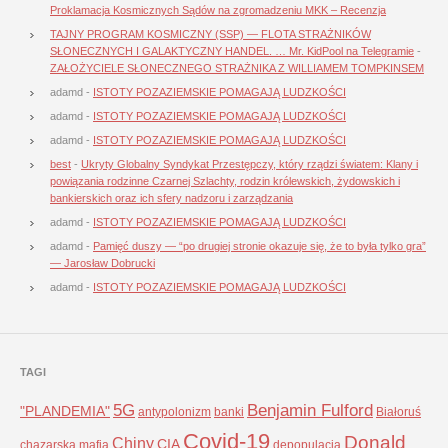
Proklamacja Kosmicznych Sądów na zgromadzeniu MKK – Recenzja
TAJNY PROGRAM KOSMICZNY (SSP) — FLOTA STRAŻNIKÓW
SŁONECZNYCH I GALAKTYCZNY HANDEL. … Mr. KidPool na Telegramie
-
ZAŁOŻYCIELE SŁONECZNEGO STRAŻNIKA Z WILLIAMEM TOMPKINSEM
adamd
-
ISTOTY POZAZIEMSKIE POMAGAJĄ LUDZKOŚCI
adamd
-
ISTOTY POZAZIEMSKIE POMAGAJĄ LUDZKOŚCI
adamd
-
ISTOTY POZAZIEMSKIE POMAGAJĄ LUDZKOŚCI
best
-
Ukryty Globalny Syndykat Przestępczy, który rządzi światem: Klany i
powiązania rodzinne Czarnej Szlachty, rodzin królewskich, żydowskich i
bankierskich oraz ich sfery nadzoru i zarządzania
adamd
-
ISTOTY POZAZIEMSKIE POMAGAJĄ LUDZKOŚCI
adamd
-
Pamięć duszy — “po drugiej stronie okazuje się, że to była tylko gra”
— Jarosław Dobrucki
adamd
-
ISTOTY POZAZIEMSKIE POMAGAJĄ LUDZKOŚCI
TAGI
5G
Benjamin Fulford
"PLANDEMIA"
antypolonizm
banki
Białoruś
Covid-19
Donald
Chiny
CIA
chazarska mafia
depopulacja