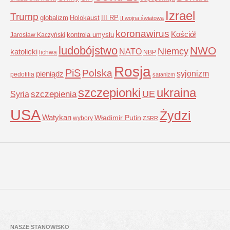
Izrael
Trump
globalizm
Holokaust
III RP
II wojna światowa
koronawirus
Kościół
kontrola umysłu
Jarosław Kaczyński
ludobójstwo
NWO
Niemcy
NATO
katolicki
lichwa
NBP
Rosja
PiS
Polska
syjonizm
pieniądz
pedofilia
satanizm
szczepionki
ukraina
UE
Syria
szczepienia
USA
Żydzi
Watykan
Władimir Putin
wybory
ZSRR
NASZE STANOWISKO