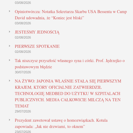
03/08/2026
Opiniotwórcza: Notatka Sekretarza Skarbu USA Bessenta w Camp
David udowadnia, że “Koniec jest bliski”
03/08/2026
JESTEŚMY JEDNOŚCIĄ
02/08/2026
PIERWSZE SPOTKANIE
02/08/2026
Tak niszczysz przyszłość własnego syna i córki. Prof. Jędrzejko o
podstawowym błędzie
30/07/2026
NA ŻYWO: JAPONIA WŁAŚNIE STAŁA SIĘ PIERWSZYM
KRAJEM, KTÓRY OFICJALNIE ZATWIERDZIŁ
TECHNOLOGIĘ MEDBED DO UŻYTKU W SZPITALACH
PUBLICZNYCH. MEDIA CAŁKOWICIE MILCZĄ NA TEN
TEMAT
29/07/2026
Prezydent zawetował ustawę o homozwiązkach. Kotula
zapowiada: „Jak nie drzwiami, to oknem”
23/07/2026