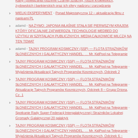
Klany i powiązania rodzinne Czarnej Szlachty, rodzin królewskich,
żydowskich i bankierskich oraz ich sfery nadzoru i zarządzania
WIELKI EKSPERYMENT
-
Ponad Majestatyczną 12 – aktualizacja filmu z
napisami PL
adamd
-
NA ŻYWO: JAPONIA WŁAŚNIE STAŁA SIĘ PIERWSZYM KRAJEM,
KTÓRY OFICJALNIE ZATWIERDZIŁ TECHNOLOGIĘ MEDBED DO
UŻYTKU W SZPITALACH PUBLICZNYCH. MEDIA CAŁKOWICIE MILCZĄ NA
TEN TEMAT
adamd
-
TAJNY PROGRAM KOSMICZNY (SSP) — FLOTA STRAŻNIKÓW
SŁONECZNYCH I GALAKTYCZNY HANDEL. … Mr. KidPool na Telegramie
TAJNY PROGRAM KOSMICZNY (SSP) — FLOTA STRAŻNIKÓW
SŁONECZNYCH I GALAKTYCZNY HANDEL. … Mr. KidPool na Telegramie
-
Wyjaśnienia Aktualizacji Tajnych Programów Kosmicznych, Odcinek 2
TAJNY PROGRAM KOSMICZNY (SSP) — FLOTA STRAŻNIKÓW
SŁONECZNYCH I GALAKTYCZNY HANDEL. … Mr. KidPool na Telegramie
-
Aktualizacje Tajnych Programów Kosmicznych, Odcinek 8 – Grupa Oriona,
Cz. 1
TAJNY PROGRAM KOSMICZNY (SSP) — FLOTA STRAŻNIKÓW
SŁONECZNYCH I GALAKTYCZNY HANDEL. … Mr. KidPool na Telegramie
-
Spotkanie Rady Super-Federacji Intergalaktycznej i Strażników Lokalnej
Gromady Galaktycznej 20 galaktyk
TAJNY PROGRAM KOSMICZNY (SSP) — FLOTA STRAŻNIKÓW
SŁONECZNYCH I GALAKTYCZNY HANDEL. … Mr. KidPool na Telegramie
-
Wyjaśnienia Aktualizacji Tajnych Programów Kosmicznych, Odcinek 6 –