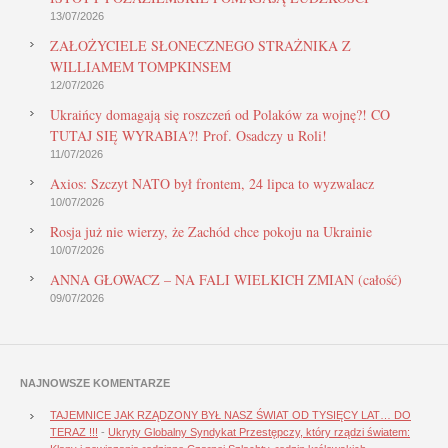
13/07/2026
ZAŁOŻYCIELE SŁONECZNEGO STRAŻNIKA Z
WILLIAMEM TOMPKINSEM
12/07/2026
Ukraińcy domagają się roszczeń od Polaków za wojnę?! CO
TUTAJ SIĘ WYRABIA?! Prof. Osadczy u Roli!
11/07/2026
Axios: Szczyt NATO był frontem, 24 lipca to wyzwalacz
10/07/2026
Rosja już nie wierzy, że Zachód chce pokoju na Ukrainie
10/07/2026
ANNA GŁOWACZ – NA FALI WIELKICH ZMIAN (całość)
09/07/2026
NAJNOWSZE KOMENTARZE
TAJEMNICE JAK RZĄDZONY BYŁ NASZ ŚWIAT OD TYSIĘCY LAT… DO
TERAZ !!!
-
Ukryty Globalny Syndykat Przestępczy, który rządzi światem: