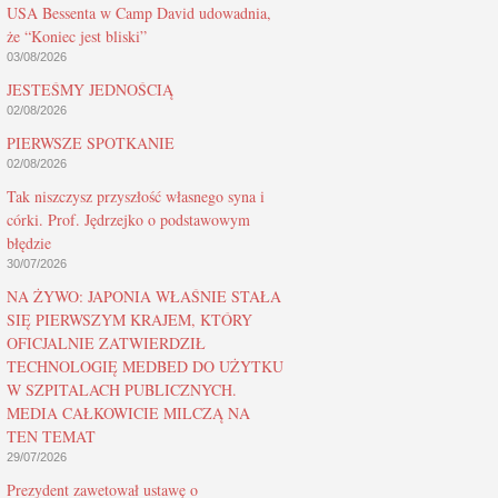
USA Bessenta w Camp David udowadnia,
że “Koniec jest bliski”
03/08/2026
JESTEŚMY JEDNOŚCIĄ
02/08/2026
PIERWSZE SPOTKANIE
02/08/2026
Tak niszczysz przyszłość własnego syna i
córki. Prof. Jędrzejko o podstawowym
błędzie
30/07/2026
NA ŻYWO: JAPONIA WŁAŚNIE STAŁA
SIĘ PIERWSZYM KRAJEM, KTÓRY
OFICJALNIE ZATWIERDZIŁ
TECHNOLOGIĘ MEDBED DO UŻYTKU
W SZPITALACH PUBLICZNYCH.
MEDIA CAŁKOWICIE MILCZĄ NA
TEN TEMAT
29/07/2026
Prezydent zawetował ustawę o