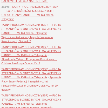
CAŁKOWICIE MILCZĄ NA TEN TEMAT
adamd
-
TAJNY PROGRAM KOSMICZNY (SSP)
— FLOTA STRAŻNIKÓW SŁONECZNYCH I
GALAKTYCZNY HANDEL. … Mr. KidPool na
Telegramie
TAJNY PROGRAM KOSMICZNY (SSP) — FLOTA
STRAŻNIKÓW SŁONECZNYCH I GALAKTYCZNY
HANDEL. … Mr. KidPool na Telegramie
-
Wyjaśnienia Aktualizacji Tajnych Programów
Kosmicznych, Odcinek 2
TAJNY PROGRAM KOSMICZNY (SSP) — FLOTA
STRAŻNIKÓW SŁONECZNYCH I GALAKTYCZNY
HANDEL. … Mr. KidPool na Telegramie
-
Aktualizacje Tajnych Programów Kosmicznych,
Odcinek 8 – Grupa Oriona, Cz. 1
TAJNY PROGRAM KOSMICZNY (SSP) — FLOTA
STRAŻNIKÓW SŁONECZNYCH I GALAKTYCZNY
HANDEL. … Mr. KidPool na Telegramie
-
Spotkanie
Rady Super-Federacji Intergalaktycznej
i Strażników Lokalnej Gromady Galaktycznej 20
galaktyk
TAJNY PROGRAM KOSMICZNY (SSP) — FLOTA
STRAŻNIKÓW SŁONECZNYCH I GALAKTYCZNY
HANDEL. … Mr. KidPool na Telegramie
-
Wyjaśnienia Aktualizacji Tajnych Programów