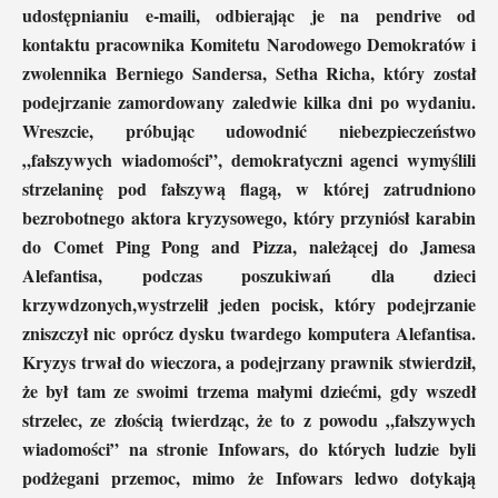
udostępnianiu e-maili, odbierając je na pendrive od
kontaktu pracownika Komitetu Narodowego Demokratów i
zwolennika Berniego Sandersa, Setha Richa, który został
podejrzanie zamordowany zaledwie kilka dni po wydaniu.
Wreszcie, próbując udowodnić niebezpieczeństwo
„fałszywych wiadomości”, demokratyczni agenci wymyślili
strzelaninę pod fałszywą flagą, w której zatrudniono
bezrobotnego aktora kryzysowego, który przyniósł karabin
do Comet Ping Pong and Pizza, należącej do Jamesa
Alefantisa, podczas poszukiwań dla dzieci
krzywdzonych,wystrzelił jeden pocisk, który podejrzanie
zniszczył nic oprócz dysku twardego komputera Alefantisa.
Kryzys trwał do wieczora, a podejrzany prawnik stwierdził,
że był tam ze swoimi trzema małymi dziećmi, gdy wszedł
strzelec, ze złością twierdząc, że to z powodu „fałszywych
wiadomości” na stronie Infowars, do których ludzie byli
podżegani przemoc, mimo że Infowars ledwo dotykają