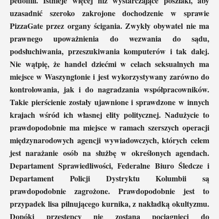
pedofilii. Istnieje więcej niż wystarczające poszlaki, aby
uzasadnić szeroko zakrojone dochodzenie w sprawie
PizzaGate przez organy ścigania. Zwykły obywatel nie ma
prawnego upoważnienia do wezwania do sądu,
podsłuchiwania, przeszukiwania komputerów i tak dalej.
Nie wątpię, że handel dziećmi w celach seksualnych ma
miejsce w Waszyngtonie i jest wykorzystywany zarówno do
kontrolowania, jak i do nagradzania współpracowników.
Takie pierścienie zostały ujawnione i sprawdzone w innych
krajach wśród ich własnej elity politycznej. Nadużycie to
prawdopodobnie ma miejsce w ramach szerszych operacji
międzynarodowych agencji wywiadowczych, których celem
jest narażanie osób na służbę w określonych agendach.
Departament Sprawiedliwości, Federalne Biuro Śledcze i
Departament Policji Dystryktu Kolumbii są
prawdopodobnie zagrożone. Prawdopodobnie jest to
przypadek lisa pilnującego kurnika, z nakładką okultyzmu.
Dopóki przestępcy nie zostaną pociągnięci do