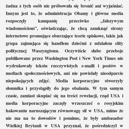
żadna z tych osób nie próbowała się bronić ani wyjaśniać.
Innym jest to, że administracja Obamy i główne media
rozpoczęły kampanię przeciwko „fałszywym
wiadomościom”, oświadczając, że chcą zamknąć strony
internetowe promujące oburzające teorie spiskowe, takie jak
grupa zajmująca się handlem dziećmi z udziałem elity
politycznej Waszyngtonu. Oczywiście słabe przeboje
publikowane przez Washington Post i New York Times nie
wydrukowały tekstu rzeczywistych e-maili i postów w
mediach społecznościowych, ani nie powielały nieodparcie
niepokojących zdjęć. Media korporacyjne stworzyły
słomnika i przystąpiły do ​​jego obalania. W tym samym
czasie, zamiast skupiać się na treści rewelacji, rząd USA i
media korporacyjne zaczęły wrzeszczeć o rosyjskim
hakowaniu naruszającym równowagę sił w USA, mimo że
nie ma na to dowodów i pomimo, że były ambasador
Wielkiej Brytanii w USA przyznał, że pośredniczył w