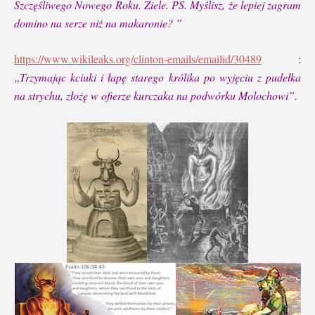
Szczęśliwego Nowego Roku. Ziele. PS. Myślisz, że lepiej zagram
domino na serze niż na makaronie? ”
https://www.wikileaks.org/clinton-emails/emailid/30489
:
„Trzymając kciuki i łapę starego królika po wyjęciu z pudełka
na strychu, złożę w ofierze kurczaka na podwórku Molochowi”.