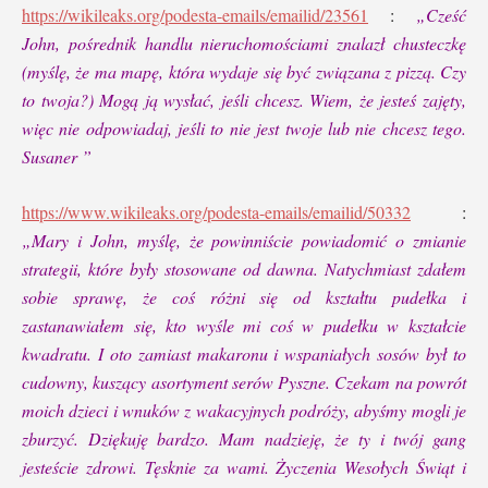
https://wikileaks.org/podesta-emails/emailid/23561
:
„Cześć
John, pośrednik handlu nieruchomościami znalazł chusteczkę
(myślę, że ma mapę, która wydaje się być związana z pizzą. Czy
to twoja?) Mogą ją wysłać, jeśli chcesz. Wiem, że jesteś zajęty,
więc nie odpowiadaj, jeśli to nie jest twoje lub nie chcesz tego.
Susaner ”
https://www.wikileaks.org/podesta-emails/emailid/50332
:
„Mary i John, myślę, że powinniście powiadomić o zmianie
strategii, które były stosowane od dawna. Natychmiast zdałem
sobie sprawę, że coś różni się od kształtu pudełka i
zastanawiałem się, kto wyśle ​​mi coś w pudełku w kształcie
kwadratu. I oto zamiast makaronu i wspaniałych sosów był to
cudowny, kuszący asortyment serów Pyszne. Czekam na powrót
moich dzieci i wnuków z wakacyjnych podróży, abyśmy mogli je
zburzyć. Dziękuję bardzo. Mam nadzieję, że ty i twój gang
jesteście zdrowi. Tęsknie za wami. Życzenia Wesołych Świąt i