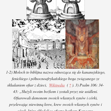
1-2) Moloch to biblijna nazwa odnosząca się do kananejskiego,
fenickiego i północnoafrykańskiego boga związanego ze
składaniem ofiar z dzieci,
Wikipedia
(
*
). 3) Psalm 106: 34-
43: „Służyli swoim bożkom i zostali przez nie usidleni.
Ofiarowali demonom swoich własnych synów i córki,
przelewając niewinną krew, krew swoich własnych synów i
córek, które składali w ofierze bożkom Kanaanu,