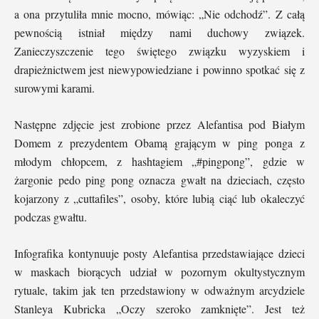
a ona przytuliła mnie mocno, mówiąc: „Nie odchodź”. Z całą
pewnością istniał między nami duchowy związek.
Zanieczyszczenie tego świętego związku wyzyskiem i
drapieżnictwem jest niewypowiedziane i powinno spotkać się z
surowymi karami.
Następne zdjęcie jest zrobione przez Alefantisa pod Białym
Domem z prezydentem Obamą grającym w ping ponga z
młodym chłopcem, z hashtagiem „#pingpong”, gdzie w
żargonie pedo ping pong oznacza gwałt na dzieciach, często
kojarzony z „cuttafiles”, osoby, które lubią ciąć lub okaleczyć
podczas gwałtu.
Infografika kontynuuje posty Alefantisa przedstawiające dzieci
w maskach biorących udział w pozornym okultystycznym
rytuale, takim jak ten przedstawiony w odważnym arcydziele
Stanleya Kubricka „Oczy szeroko zamknięte”. Jest też