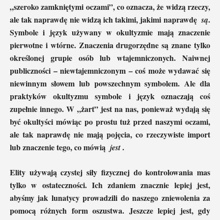
„szeroko zamkniętymi oczami”, co oznacza, że ​​widzą rzeczy,
ale tak naprawdę nie widzą ich takimi, jakimi naprawdę
.
są
Symbole i język używany w okultyzmie mają znaczenie
pierwotne i wtórne. Znaczenia drugorzędne są znane tylko
określonej grupie osób lub wtajemniczonych. Naiwnej
publiczności – niewtajemniczonym – coś może wydawać się
niewinnym słowem lub powszechnym symbolem. Ale dla
praktyków okultyzmu symbole i język oznaczają coś
zupełnie innego. W „żart” jest na nas, ponieważ wydają się
być okultyści mówiąc po prostu tuż przed naszymi oczami,
ale tak naprawdę nie mają pojęcia, co rzeczywiste import
lub znaczenie tego, co mówią
.
jest
Elity używają czystej siły fizycznej do kontrolowania mas
tylko w ostateczności. Ich zdaniem znacznie lepiej jest,
abyśmy jak lunatycy prowadzili do naszego zniewolenia za
pomocą różnych form oszustwa. Jeszcze lepiej jest, gdy