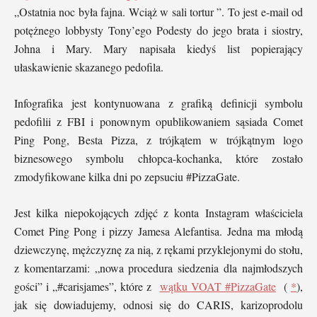
„Ostatnia noc była fajna. Wciąż w sali tortur ”. To jest e-mail od
potężnego lobbysty Tony’ego Podesty do jego brata i siostry,
Johna i Mary. Mary napisała kiedyś list popierający
ułaskawienie skazanego pedofila.
Infografika jest kontynuowana z grafiką definicji symbolu
pedofilii z FBI i ponownym opublikowaniem sąsiada Comet
Ping Pong, Besta Pizza, z trójkątem w trójkątnym logo
biznesowego symbolu chłopca-kochanka, które zostało
zmodyfikowane kilka dni po zepsuciu #PizzaGate.
Jest kilka niepokojących zdjęć z konta Instagram właściciela
Comet Ping Pong i pizzy Jamesa Alefantisa. Jedna ma młodą
dziewczynę, mężczyznę za nią, z rękami przyklejonymi do stołu,
z komentarzami: „nowa procedura siedzenia dla najmłodszych
gości” i „#carisjames”, które z
wątku VOAT #PizzaGate
(
*
),
jak się dowiadujemy, odnosi się do CARIS, karizoprodolu