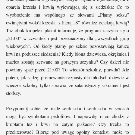
oparcia krzesła i krwią wylewającą się z siedziska: Co to
wyobrażenie ma wspólnego ze słowami „Plamy seksu”
owiniętymi wokół krzesła, z literą „S” również ociekają krwią?
Tuż obok kropelek plakat informuje, że program zaczyna się o
„21:00” w czwartek i jest przeznaczony dla „wszystkich grup
wiekowych”. Od kiedy plamy po seksie pozostawiają kałużę
krwi na poduszce siedzenia? Kiedy błona dziewicza, okrężnica i
macica zostają zerwane na gorącym uczynku? Czy dzieci nie
powinny spać przed 21:00? To wieczór szkolny, prawda? Ale
potem, jak sądzę, promowanie rozpusty dla młodych dziewic w
wieczór szkolny, tylko sprawia, że ​​satanistyczny sakrament jest
słodszy.
Przypomnij sobie, że małe serduszka i serduszka w sercach
mogą być symbolami pedofilów. I naprawdę, o co chodzi z
kroplami łez i krwi na całym plakacie? Czy trzeba to
przeliterować? Biorąc pod uwagę ogólny kontekst, może to