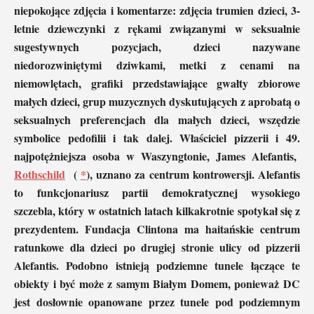
niepokojące zdjęcia i komentarze: zdjęcia trumien dzieci, 3-
letnie dziewczynki z rękami związanymi w seksualnie
sugestywnych pozycjach, dzieci nazywane
niedorozwiniętymi dziwkami, metki z cenami na
niemowlętach, grafiki przedstawiające gwałty zbiorowe
małych dzieci, grup muzycznych dyskutujących z aprobatą o
seksualnych preferencjach dla małych dzieci, wszędzie
symbolice pedofilii i tak dalej. Właściciel pizzerii i 49.
najpotężniejsza osoba w Waszyngtonie, James Alefantis,
Rothschild
(
*
), uznano za centrum kontrowersji. Alefantis
to funkcjonariusz partii demokratycznej wysokiego
szczebla, który w ostatnich latach kilkakrotnie spotykał się z
prezydentem. Fundacja Clintona ma haitańskie centrum
ratunkowe dla dzieci po drugiej stronie ulicy od pizzerii
Alefantis. Podobno istnieją podziemne tunele łączące te
obiekty i być może z samym Białym Domem, ponieważ DC
jest dosłownie opanowane przez tunele pod podziemnym