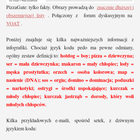
PizzaGate: tylko fakty. Obrazy prowadzą do
znacznie dłuższej i
obszerniejszej listy
. Połączony z forum dyskusyjnym na
VOAT
.
Poniżej znajduje się kilka najważniejszych informacji z
infografiki. Chociaż język kodu pedo ma pewne odmiany,
hotdog = boy; pizza = dziewczyna;
ogólny zestaw definicji to:
ser = mała dziewczynka; makaron = mały chłopiec; lody =
męska prostytutka; orzech = osoba kolorowa; map =
nasienie (DNA); sos = orgia; domino = dominacja; poduszki
= narkotyki; ostrygi = środki uspokajające; kurczak =
młody chłopiec; kurczak jastrząb = dorosły, który woli
młodych chłopców.
Kilka przykładowych e-maili, spośród setek, z dziwnym
językiem kodu: