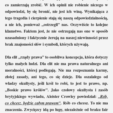
co zamierzają zrobić. W ich opinii nie robienie niczego w
odpowiedzi, by się bronić, nie jest ich winą. Wynikająca z
tego tragedia i cierpienie stają się naszą odpowiedzialnością,
a nie ich, ponieważ „ostrzegli” nas. Oczywiście to kolejne
kłamstwo. Faktem jest, że nie ostrzegają nas one w sposób
uzasadniony i faktycznie żerują na naszej niewinności przez
brak znajomości słów i symboli, których używają.
Dla elit „rządy prawa” to osobliwa koncepcja, która dotyczy
tylko małych ludzi. Dla elit nie ma prawa naturalnego ani
moralności, której podlegają. Nie ma rozpoznania karmy,
złotej zasady, ani tego, co się dzieje. Dla oszalałego od
władzy okultysty, jeśli król to robi, to jest to prawo, np.
„Boskie prawo królów”. Jako czołowy okultysta i zasób
brytyjskiego wywiadu, Aleister Crowley powiedział:
„Rób,
. Rób co chcesz. To nie ma
co chcesz, będzie całym prawem”
znaczenia. Zwycięzcy idą po łupy, niezależnie od braku fair