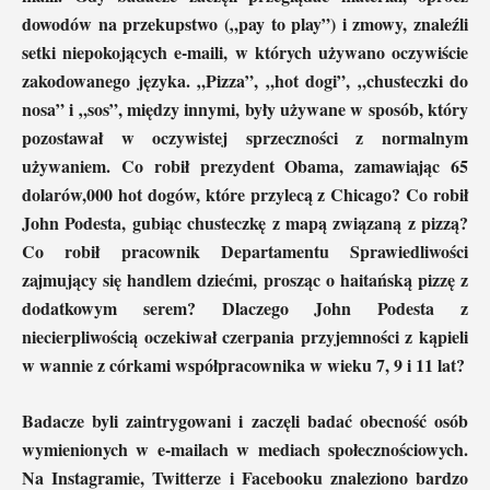
dowodów na przekupstwo („pay to play”) i zmowy, znaleźli
setki niepokojących e-maili, w których używano oczywiście
zakodowanego języka. „Pizza”, „hot dogi”, „chusteczki do
nosa” i „sos”, między innymi, były używane w sposób, który
pozostawał w oczywistej sprzeczności z normalnym
używaniem. Co robił prezydent Obama, zamawiając 65
dolarów,000 hot dogów, które przylecą z Chicago? Co robił
John Podesta, gubiąc chusteczkę z mapą związaną z pizzą?
Co robił pracownik Departamentu Sprawiedliwości
zajmujący się handlem dziećmi, prosząc o haitańską pizzę z
dodatkowym serem? Dlaczego John Podesta z
niecierpliwością oczekiwał czerpania przyjemności z kąpieli
w wannie z córkami współpracownika w wieku 7, 9 i 11 lat?
Badacze byli zaintrygowani i zaczęli badać obecność osób
wymienionych w e-mailach w mediach społecznościowych.
Na Instagramie, Twitterze i Facebooku znaleziono bardzo