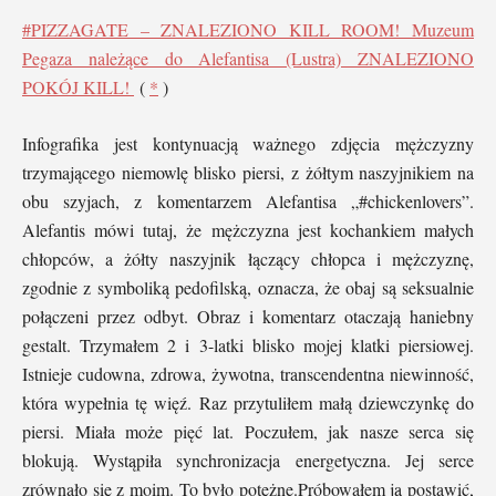
#PIZZAGATE – ZNALEZIONO KILL ROOM! Muzeum
Pegaza należące do Alefantisa (Lustra) ZNALEZIONO
POKÓJ KILL!
(
*
)
Infografika jest kontynuacją ważnego zdjęcia mężczyzny
trzymającego niemowlę blisko piersi, z żółtym naszyjnikiem na
obu szyjach, z komentarzem Alefantisa „#chickenlovers”.
Alefantis mówi tutaj, że mężczyzna jest kochankiem małych
chłopców, a żółty naszyjnik łączący chłopca i mężczyznę,
zgodnie z symboliką pedofilską, oznacza, że ​​obaj są seksualnie
połączeni przez odbyt. Obraz i komentarz otaczają haniebny
gestalt. Trzymałem 2 i 3-latki blisko mojej klatki piersiowej.
Istnieje cudowna, zdrowa, żywotna, transcendentna niewinność,
która wypełnia tę więź. Raz przytuliłem małą dziewczynkę do
piersi. Miała może pięć lat. Poczułem, jak nasze serca się
blokują. Wystąpiła synchronizacja energetyczna. Jej serce
zrównało się z moim. To było potężne.Próbowałem ją postawić,