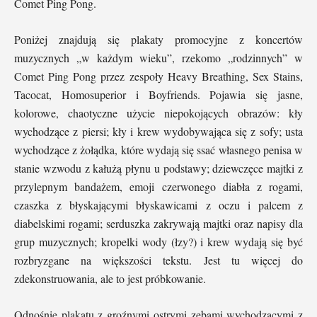
Comet Ping Pong.
Poniżej znajdują się plakaty promocyjne z koncertów
muzycznych „w każdym wieku”, rzekomo „rodzinnych” w
Comet Ping Pong przez zespoły Heavy Breathing, Sex Stains,
Tacocat, Homosuperior i Boyfriends. Pojawia się jasne,
kolorowe, chaotyczne użycie niepokojących obrazów: kły
wychodzące z piersi; kły i krew wydobywająca się z sofy; usta
wychodzące z żołądka, które wydają się ssać własnego penisa w
stanie wzwodu z kałużą płynu u podstawy; dziewczęce majtki z
przylepnym bandażem, emoji czerwonego diabła z rogami,
czaszka z błyskającymi błyskawicami z oczu i palcem z
diabelskimi rogami; serduszka zakrywają majtki oraz napisy dla
grup muzycznych; kropelki wody (łzy?) i krew wydają się być
rozbryzgane na większości tekstu. Jest tu więcej do
zdekonstruowania, ale to jest próbkowanie.
Odnośnie plakatu z groźnymi ostrymi zębami wychodzącymi z