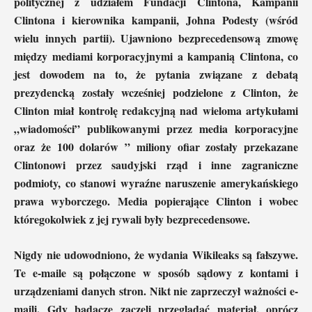
politycznej z udziałem Fundacji Clintona, Kampanii
Clintona i kierownika kampanii, Johna Podesty (wśród
wielu innych partii). Ujawniono bezprecedensową zmowę
między mediami korporacyjnymi a kampanią Clintona, co
jest dowodem na to, że pytania związane z debatą
prezydencką zostały wcześniej podzielone z Clinton, że
Clinton miał kontrolę redakcyjną nad wieloma artykułami
„wiadomości” publikowanymi przez media korporacyjne
oraz że 100 dolarów ” miliony ofiar zostały przekazane
Clintonowi przez saudyjski rząd i inne zagraniczne
podmioty, co stanowi wyraźne naruszenie amerykańskiego
prawa wyborczego. Media popierające Clinton i wobec
któregokolwiek z jej rywali były bezprecedensowe.
Nigdy nie udowodniono, że wydania Wikileaks są fałszywe.
Te e-maile są połączone w sposób sądowy z kontami i
urządzeniami danych stron. Nikt nie zaprzeczył ważności e-
maili. Gdy badacze zaczęli przeglądać materiał, oprócz