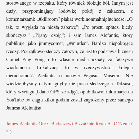
stosowanego w rzepaku, który również blokuje ból. Innym jest
duży, przypominający lodówkę pokój z zakazem, z
komentarzami: „#killroom” plakat werkinonmahnightcheese; „O
tak, to wygląda na niezłą zabawę”; „Po prostu spłucz, kiedy
skończysz;” „Pijany czołg”; i sam James Alefantis, który
publikuje jako jimmycomet, „#murder”. Bardzo niepokojące
rzeczy. Początkowo śledczy założyli, że jest to podstawą biznesu
Comet Ping Pong i to właśnie media uznały za fałszywe
wiadomości. Lokalizacja to w rzeczywistości kolejna
nieruchomość Alefantis o nazwie Pegasus Museum. Nie
wiedzielibyśmy o tym, gdyby nie praca śledczego z Teksasu,
który wyciągnął dane GPS ze zdjęć, opublikował informacje na
YouTube iw ciągu kilku godzin został zagrożony przez samego
Jamesa Alefantisa.
James Alefantis Grozi Badaczowi PizzaGate Ryan A. O’Nea
l (
*
)