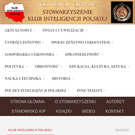
AKTUALNOŚCI
ŚWIAT I CYWILIZACJE
USTRÓJ I PAŃSTWO
SPOŁECZEŃSTWO I EKOSYSTEM
GOSPODARKA I EKONOMIA
SPRAWIEDLIWOŚĆ
POLITYKA
OBRONNOŚĆ
EDUKACJA, KULTURA, SZTUKA
NAUKA I TECHNIKA
HISTORIA
POCZET INTELIGENCJI POLSKIEJ
INNE TEMATY
STRONA GŁÓWNA
O STOWARZYSZENIU
AUTORZY
STANOWISKO KIP
KSIĄŻKI
WIDEO
KONTAKT
KLUB INTELIGENCJI POLSKIEJ
15/02/2021