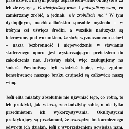
ich złe czyny: „
i
co
Powiedzieliśmy wam
pokazaliśmy wam,
zamierzamy zrobić, a jednak
.” W tym
nie zrobiliście nic
dystopijnym, machievelliańskim sposobie myślenia – w
którym cel uświęca środki, a wszelkie nadużycia są
tolerowane, pod warunkiem, że służą wyznaczonemu celowi
– nasza bezbronność i niepowodzenie w stawianiu
skutecznego oporu jest wystarczającym pretekstem do
zakończenia nas. Jesteśmy słabi, więc zasługujemy na
śmierć. Powinniśmy byli wiedzieć lepiej, więc zgubne
konsekwencje naszego braku czujności są całkowicie naszą
winą.
Jeśli elita miałaby absolutnie nie ujawniać tego, co robią, to
ich praktyki, jak wierzą, zaszkodziłyby sobie, a nie tylko
przedmiotom ich wykorzystywania. Okultystyczni
praktykujący są przekonani, że oszczędzą im karmicznego
odwrotu ich działań, jeśli z wyprzedzeniem powiedzą nam,