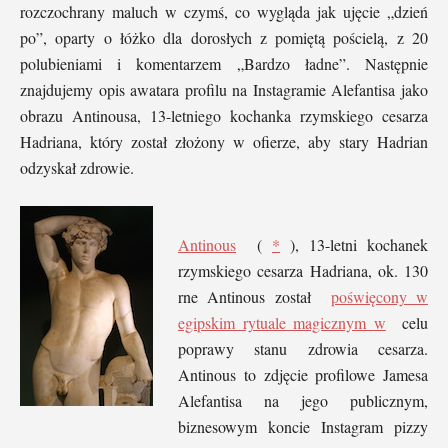
rozczochrany maluch w czymś, co wygląda jak ujęcie „dzień
po”, oparty o łóżko dla dorosłych z pomiętą pościelą, z 20
polubieniami i komentarzem „Bardzo ładne”. Następnie
znajdujemy opis awatara profilu na Instagramie Alefantisa jako
obrazu Antinousa, 13-letniego kochanka rzymskiego cesarza
Hadriana, który został złożony w ofierze, aby stary Hadrian
odzyskał zdrowie.
Antinous
(
*
), 13-letni kochanek
rzymskiego cesarza Hadriana, ok. 130
rne Antinous został
poświęcony w
egipskim rytuale magicznym w
celu
poprawy stanu zdrowia cesarza.
Antinous to zdjęcie profilowe Jamesa
Alefantisa na jego publicznym,
biznesowym koncie Instagram pizzy