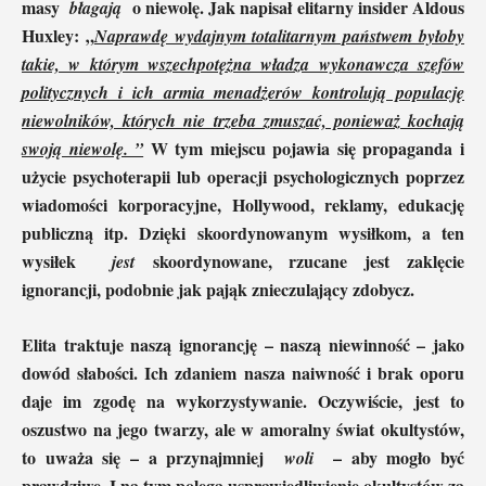
masy
o niewolę. Jak napisał elitarny insider Aldous
błagają
Huxley: „
Naprawdę wydajnym totalitarnym państwem byłoby
takie, w którym wszechpotężna władza wykonawcza szefów
politycznych i ich armia menadżerów kontrolują populację
niewolników, których nie trzeba zmuszać, ponieważ kochają
W tym miejscu pojawia się propaganda i
swoją niewolę. ”
użycie psychoterapii lub operacji psychologicznych poprzez
wiadomości korporacyjne, Hollywood, reklamy, edukację
publiczną itp. Dzięki skoordynowanym wysiłkom, a ten
wysiłek
skoordynowane, rzucane jest zaklęcie
jest
ignorancji, podobnie jak pająk znieczulający zdobycz.
Elita traktuje naszą ignorancję – naszą niewinność – jako
dowód słabości. Ich zdaniem nasza naiwność i brak oporu
daje im zgodę na wykorzystywanie. Oczywiście, jest to
oszustwo na jego twarzy, ale w amoralny świat okultystów,
to uważa się – a przynajmniej
– aby mogło być
woli
prawdziwe. I na tym polega usprawiedliwienie okultystów za