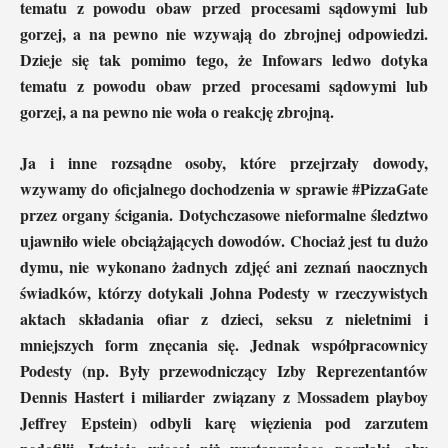
tematu z powodu obaw przed procesami sądowymi lub
gorzej, a na pewno nie wzywają do zbrojnej odpowiedzi.
Dzieje się tak pomimo tego, że Infowars ledwo dotyka
tematu z powodu obaw przed procesami sądowymi lub
gorzej, a na pewno nie woła o reakcję zbrojną.
Ja i inne rozsądne osoby, które przejrzały dowody,
wzywamy do oficjalnego dochodzenia w sprawie #PizzaGate
przez organy ścigania. Dotychczasowe nieformalne śledztwo
ujawniło wiele obciążających dowodów. Chociaż jest tu dużo
dymu, nie wykonano żadnych zdjęć ani zeznań naocznych
świadków, którzy dotykali Johna Podesty w rzeczywistych
aktach składania ofiar z dzieci, seksu z nieletnimi i
mniejszych form znęcania się. Jednak współpracownicy
Podesty (np. Były przewodniczący Izby Reprezentantów
Dennis Hastert i miliarder związany z Mossadem playboy
Jeffrey Epstein) odbyli karę więzienia pod zarzutem