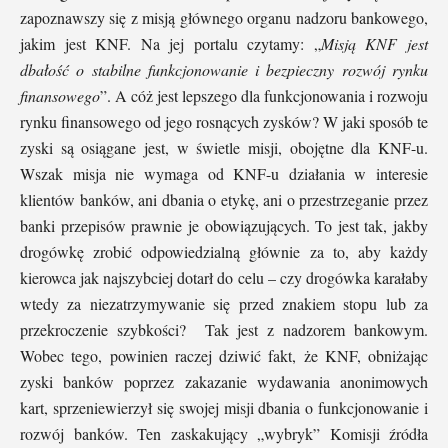
zapoznawszy się z misją głównego organu nadzoru bankowego,
jakim jest KNF. Na jej portalu czytamy: „
Misją KNF jest
dbałość o stabilne funkcjonowanie i bezpieczny rozwój rynku
finansowego
”. A cóż jest lepszego dla funkcjonowania i rozwoju
rynku finansowego od jego rosnących zysków? W jaki sposób te
zyski są osiągane jest, w świetle misji, obojętne dla KNF-u.
Wszak misja nie wymaga od KNF-u działania w interesie
klientów banków, ani dbania o etykę, ani o przestrzeganie przez
banki przepisów prawnie je obowiązujących. To jest tak, jakby
drogówkę zrobić odpowiedzialną głównie za to, aby każdy
kierowca jak najszybciej dotarł do celu – czy drogówka karałaby
wtedy za niezatrzymywanie się przed znakiem stopu lub za
przekroczenie szybkości? Tak jest z nadzorem bankowym.
Wobec tego, powinien raczej dziwić fakt, że KNF, obniżając
zyski banków poprzez zakazanie wydawania anonimowych
kart, sprzeniewierzył się swojej misji dbania o funkcjonowanie i
rozwój banków. Ten zaskakujący „wybryk” Komisji źródła