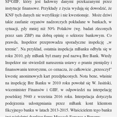
SI*GIIF, który jest ładowny danymi przekazanymi przez
instytucje finansowe. Przykłady z życia wydają się dowodzić, że
KNF tych danych nie weryfikuje i nie kwestionuje. Może dziwi
takie zaufanie organów nadzorczych pokładane w bankach, w
sytuacji, gdy mniej niż 50% Polaków (wg. badań zleconych
przez sam ZBP) ma dobrą opinię o sektorze bankowym. Co
prawda, Inspektor przeprowadza sporadyczne inspekcję „w
terenie”. Na przykład, ostatnia inspekcja mBanku odbyła się w
roku 2010, gdy mBank był znany pod nazwą Bre Bank. Wtedy
Inspektor nie stwierdził naruszenia ustawy o praniu pieniędzy i
finansowaniu terroryzmu, co oznacza, że całkowicie „przeoczył”
kwestię anonimowych kart przedpłaconych. Nota bene, właśnie
na inspekcję Bre Banku w 2010 roku powołał się W. Jasiński,
wiceminister Finansów i GIIF, w odpowiedzi na interpelację
poselskiej 5940 z września 2016 roku. Interpelacja dotyczyła
podejrzenia udostępniania przez mBank kont klientom
fikcyjnego banku w latach 2013-2015. Właścicielem tego banku
jest wieloletni dyrektor firmy Mossack Fonseca z Panamy.