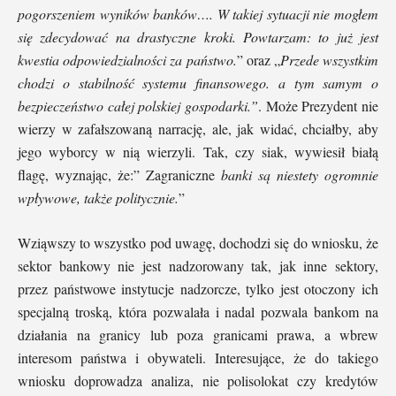
pogorszeniem wyników banków…. W takiej sytuacji nie mogłem
się zdecydować na drastyczne kroki. Powtarzam: to już jest
kwestia odpowiedzialności za państwo.
” oraz „
Przede wszystkim
chodzi o stabilność systemu finansowego. a tym samym o
bezpieczeństwo całej polskiej gospodarki.”
. Może Prezydent nie
wierzy w zafałszowaną narrację, ale, jak widać, chciałby, aby
jego wyborcy w nią wierzyli. Tak, czy siak, wywiesił białą
flagę, wyznając, że:” Zagraniczne
banki są niestety ogromnie
wpływowe, także politycznie.
”
Wziąwszy to wszystko pod uwagę, dochodzi się do wniosku, że
sektor bankowy nie jest nadzorowany tak, jak inne sektory,
przez państwowe instytucje nadzorcze, tylko jest otoczony ich
specjalną troską, która pozwalała i nadal pozwala bankom na
działania na granicy lub poza granicami prawa, a wbrew
interesom państwa i obywateli. Interesujące, że do takiego
wniosku doprowadza analiza, nie polisolokat czy kredytów