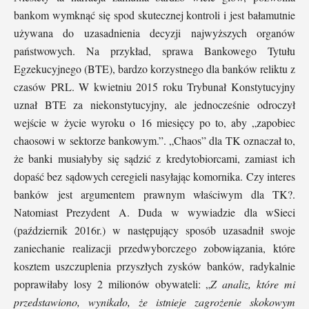
bankom wymknąć się spod skutecznej kontroli i jest bałamutnie
używana do uzasadnienia decyzji najwyższych organów
państwowych. Na przykład, sprawa Bankowego Tytułu
Egzekucyjnego (BTE), bardzo korzystnego dla banków reliktu z
czasów PRL. W kwietniu 2015 roku Trybunał Konstytucyjny
uznał BTE za niekonstytucyjny, ale jednocześnie odroczył
wejście w życie wyroku o 16 miesięcy po to, aby „zapobiec
chaosowi w sektorze bankowym.”. „Chaos” dla TK oznaczał to,
że banki musiałyby się sądzić z kredytobiorcami, zamiast ich
dopaść bez sądowych ceregieli nasyłając komornika. Czy interes
banków jest argumentem prawnym właściwym dla TK?.
Natomiast Prezydent A. Duda w wywiadzie dla wSieci
(październik 2016r.) w następujący sposób uzasadnił swoje
zaniechanie realizacji przedwyborczego zobowiązania, które
kosztem uszczuplenia przyszłych zysków banków, radykalnie
poprawiłaby losy 2 milionów obywateli: „
Z analiz, które mi
przedstawiono, wynikało, że istnieje zagrożenie skokowym