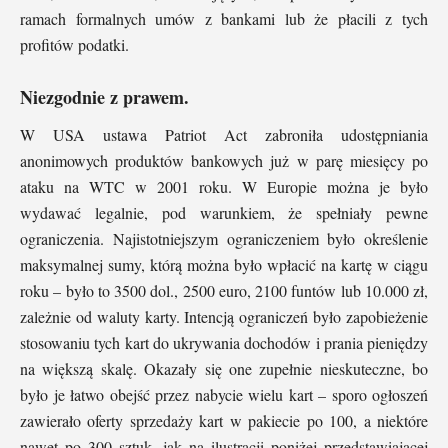
ramach formalnych umów z bankami lub że płacili z tych
profitów podatki.
Niezgodnie z prawem.
W USA ustawa Patriot Act zabroniła udostępniania
anonimowych produktów bankowych już w parę miesięcy po
ataku na WTC w 2001 roku. W Europie można je było
wydawać legalnie, pod warunkiem, że spełniały pewne
ograniczenia. Najistotniejszym ograniczeniem było określenie
maksymalnej sumy, którą można było wpłacić na kartę w ciągu
roku – było to 3500 dol., 2500 euro, 2100 funtów lub 10.000 zł,
zależnie od waluty karty. Intencją ograniczeń było zapobieżenie
stosowaniu tych kart do ukrywania dochodów i prania pieniędzy
na większą skalę. Okazały się one zupełnie nieskuteczne, bo
było je łatwo obejść przez nabycie wielu kart – sporo ogłoszeń
zawierało oferty sprzedaży kart w pakiecie po 100, a niektóre
nawet po 300 sztuk, jak na ilustracji poniżej przedstawiającej