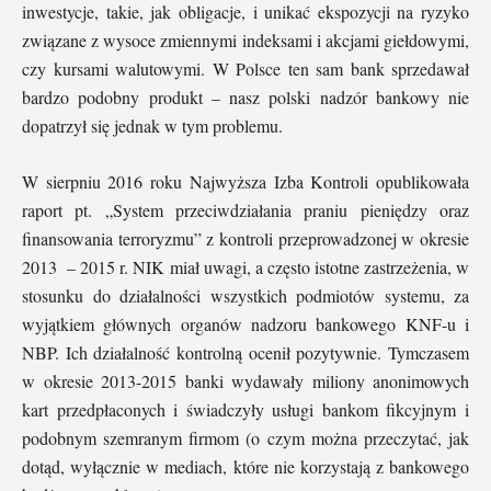
inwestycje, takie, jak obligacje, i unikać ekspozycji na ryzyko
związane z wysoce zmiennymi indeksami i akcjami giełdowymi,
czy kursami walutowymi. W Polsce ten sam bank sprzedawał
bardzo podobny produkt – nasz polski nadzór bankowy nie
dopatrzył się jednak w tym problemu.
W sierpniu 2016 roku Najwyższa Izba Kontroli opublikowała
raport pt. „System przeciwdziałania praniu pieniędzy oraz
finansowania terroryzmu” z kontroli przeprowadzonej w okresie
2013 – 2015 r. NIK miał uwagi, a często istotne zastrzeżenia, w
stosunku do działalności wszystkich podmiotów systemu, za
wyjątkiem głównych organów nadzoru bankowego KNF-u i
NBP. Ich działalność kontrolną ocenił pozytywnie. Tymczasem
w okresie 2013-2015 banki wydawały miliony anonimowych
kart przedpłaconych i świadczyły usługi bankom fikcyjnym i
podobnym szemranym firmom (o czym można przeczytać, jak
dotąd, wyłącznie w mediach, które nie korzystają z bankowego