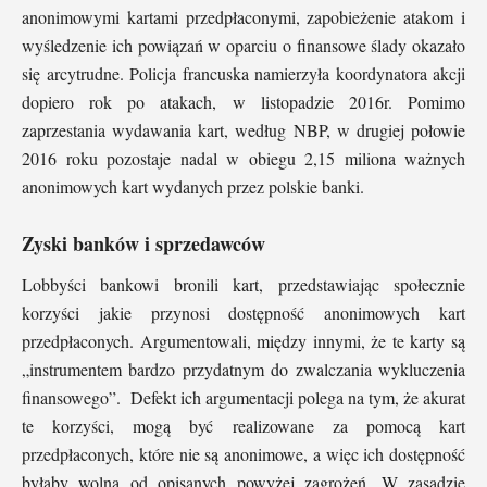
anonimowymi kartami przedpłaconymi, zapobieżenie atakom i
wyśledzenie ich powiązań w oparciu o finansowe ślady okazało
się arcytrudne. Policja francuska namierzyła koordynatora akcji
dopiero rok po atakach, w listopadzie 2016r. Pomimo
zaprzestania wydawania kart, według NBP, w drugiej połowie
2016 roku pozostaje nadal w obiegu 2,15 miliona ważnych
anonimowych kart wydanych przez polskie banki.
Zyski banków i sprzedawców
Lobbyści bankowi bronili kart, przedstawiając społecznie
korzyści jakie przynosi dostępność anonimowych kart
przedpłaconych. Argumentowali, między innymi, że te karty są
„instrumentem bardzo przydatnym do zwalczania wykluczenia
finansowego”. Defekt ich argumentacji polega na tym, że akurat
te korzyści, mogą być realizowane za pomocą kart
przedpłaconych, które nie są anonimowe, a więc ich dostępność
byłaby wolna od opisanych powyżej zagrożeń. W zasadzie