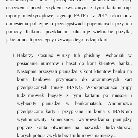
ostrzeżenia przed ryzykiem związanym z tymi kartami (np.
raporty międzyrządowej agencji FATF-u z 2012 roku) oraz
doniesienia policyjne o przestępstwach popełnianych przy ich
pomocy. Kilkoma przykładami zilustruję wielorakie pożytki,
jakie odnosili przestępcy używając tego rodzaju kart:
Hakerzy stosując wirusy lub phishing, wchodzili w
posiadanie numerów i haseł do kont klientów banku.
Następnie przesyłali pieniądze z kont klientów banku na
konta bankowe przypisane do anonimowych kart
przedpłaconych (miały IBAN!). Współpracujące grupy
ludzi-mrówek biegały z tymi kartami po mieście i
wybierały pieniądze w bankomatach. Anonimowe
przedpłacone karty i przypisane im konta z IBAN-em
wyeliminowały konieczność wyprowadzania pieniędzy
poprzez konta otwierane na nazwiska ludzi-słupów,
których policja zwykle bez trudu mogła namierzyć.