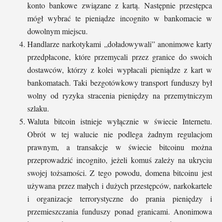
konto bankowe związane z kartą. Następnie przestępca
mógł wybrać te pieniądze incognito w bankomacie w
dowolnym miejscu.
Handlarze narkotykami „doładowywali” anonimowe karty
przedpłacone, które przemycali przez granice do swoich
dostawców, którzy z kolei wypłacali pieniądze z kart w
bankomatach. Taki bezgotówkowy transport funduszy był
wolny od ryzyka stracenia pieniędzy na przemytniczym
szlaku.
Waluta bitcoin istnieje wyłącznie w świecie Internetu.
Obrót w tej walucie nie podlega żadnym regulacjom
prawnym, a transakcje w świecie bitcoinu można
przeprowadzić incognito, jeżeli komuś zależy na ukryciu
swojej tożsamości. Z tego powodu, domena bitcoinu jest
używana przez małych i dużych przestępców, narkokartele
i organizacje terrorystyczne do prania pieniędzy i
przemieszczania funduszy ponad granicami. Anonimowa