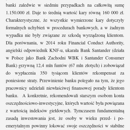
banki zaledwie w siedmiu przypadkach na całkowitą sumę
1.150.000 zł. Daje to średnią wartość kary równą 160 000 zł.
Charakterystyczne, że wszystkie wymierzone kary dotyczyły
formalnych uchybień w procedurach bankowych, a w żadnym
wypadku nie były związane ze szkodą wyrządzoną klientom.
Dla porównania, w 2014 roku Financial Conduct Authority,
angielski odpowiednik KNF-u, ukarała Bank Santander (działa
w Polsce jako Bank Zachodni WBK i Santander Consumer
Bank) grzywną 12,4 mln funtów (67 mln złotych) i zobowiązał
do wypłacenia 350 tysiącom klientów rekompensat za
poniesione straty. Przewinienie banku polegało na tym, że jego
pracownicy udzielali niewłaściwej finansowej porady klientom
banku. A konkretnie, rekomendowali starszym osobom konta
oszczędnościowo-inwestycyjne, których wartość była powiązana
z wartością indeksów giełdowych. Tymczasem fundamentalną
zasadą inwestowania jest, że osoby w wieku przed- i po-
emerytalnym powinny lokować swoje oszczędności w stabilne