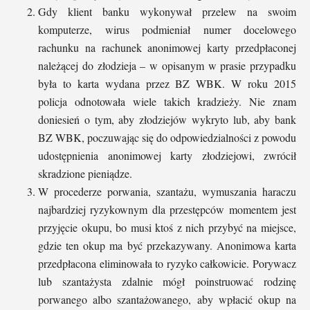
Gdy klient banku wykonywał przelew na swoim
komputerze, wirus podmieniał numer docelowego
rachunku na rachunek anonimowej karty przedpłaconej
należącej do złodzieja – w opisanym w prasie przypadku
była to karta wydana przez BZ WBK. W roku 2015
policja odnotowała wiele takich kradzieży. Nie znam
doniesień o tym, aby złodziejów wykryto lub, aby bank
BZ WBK, poczuwając się do odpowiedzialności z powodu
udostępnienia anonimowej karty złodziejowi, zwrócił
skradzione pieniądze.
W procederze porwania, szantażu, wymuszania haraczu
najbardziej ryzykownym dla przestępców momentem jest
przyjęcie okupu, bo musi ktoś z nich przybyć na miejsce,
gdzie ten okup ma być przekazywany. Anonimowa karta
przedpłacona eliminowała to ryzyko całkowicie. Porywacz
lub szantażysta zdalnie mógł poinstruować rodzinę
porwanego albo szantażowanego, aby wpłacić okup na