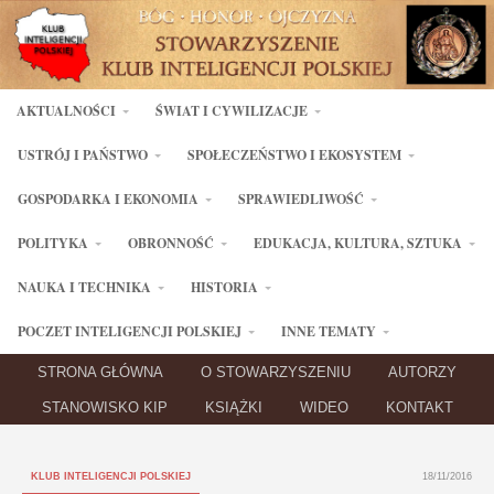
AKTUALNOŚCI
ŚWIAT I CYWILIZACJE
USTRÓJ I PAŃSTWO
SPOŁECZEŃSTWO I EKOSYSTEM
GOSPODARKA I EKONOMIA
SPRAWIEDLIWOŚĆ
POLITYKA
OBRONNOŚĆ
EDUKACJA, KULTURA, SZTUKA
NAUKA I TECHNIKA
HISTORIA
POCZET INTELIGENCJI POLSKIEJ
INNE TEMATY
STRONA GŁÓWNA
O STOWARZYSZENIU
AUTORZY
STANOWISKO KIP
KSIĄŻKI
WIDEO
KONTAKT
KLUB INTELIGENCJI POLSKIEJ
18/11/2016