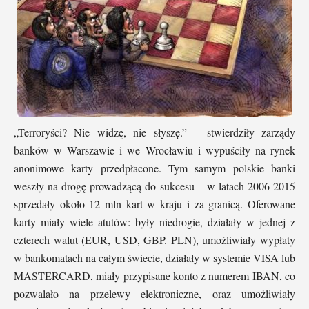
„Terroryści? Nie widzę, nie słyszę.” – stwierdziły zarządy
banków w Warszawie i we Wrocławiu i wypuściły na rynek
anonimowe karty przedpłacone. Tym samym polskie banki
weszły na drogę prowadzącą do sukcesu – w latach 2006-2015
sprzedały około 12 mln kart w kraju i za granicą. Oferowane
karty miały wiele atutów: były niedrogie, działały w jednej z
czterech walut (EUR, USD, GBP. PLN), umożliwiały wypłaty
w bankomatach na całym świecie, działały w systemie VISA lub
MASTERCARD, miały przypisane konto z numerem IBAN, co
pozwalało na przelewy elektroniczne, oraz umożliwiały