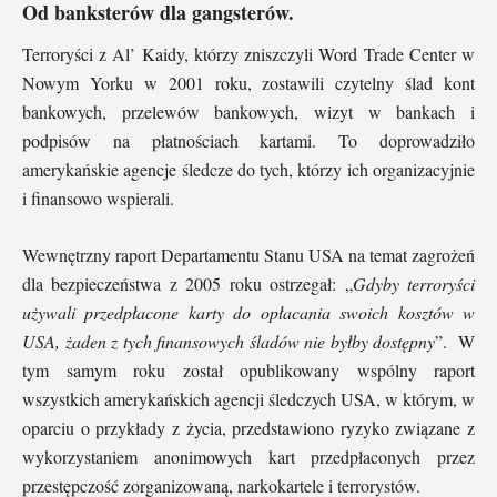
Od banksterów dla gangsterów.
Terroryści z Al’ Kaidy, którzy zniszczyli Word Trade Center w
Nowym Yorku w 2001 roku, zostawili czytelny ślad kont
bankowych, przelewów bankowych, wizyt w bankach i
podpisów na płatnościach kartami. To doprowadziło
amerykańskie agencje śledcze do tych, którzy ich organizacyjnie
i finansowo wspierali.
Wewnętrzny raport Departamentu Stanu USA na temat zagrożeń
dla bezpieczeństwa z 2005 roku ostrzegał: „
Gdyby terroryści
używali przedpłacone karty do opłacania swoich kosztów w
USA, żaden z tych finansowych śladów nie byłby dostępny
”. W
tym samym roku został opublikowany wspólny raport
wszystkich amerykańskich agencji śledczych USA, w którym, w
oparciu o przykłady z życia, przedstawiono ryzyko związane z
wykorzystaniem anonimowych kart przedpłaconych przez
przestępczość zorganizowaną, narkokartele i terrorystów.