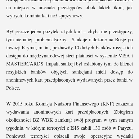
na miejsce w arsenale przestępców obok takich ikon, jak
wytrych, kominiarka i nóź sprężynowy.
Był jeszcze jeden pożytek z tych kart – chyba nie przestępczy,
tym niemniej, problematyczny. Sankcje nałożone na Rosje po
inwazji Krymu, m. in., pozbawiły 10 dużych banków rosyjskich
dostępu do międzynarodowej sieci płatności w systemie VISA i
MASTERCARDS. Impakt sankcji był osłabiony tym, że klienci
rosyjskich banków objętych sankcjami mieli dostęp do
anonimowych kart przedpłaconych wydawanych przez banki w
Polsce.
W 2015 roku Komisja Nadzoru Finansowego (KNF) zakazała
wydawania anonimowych kart przedpłaconych. Zbiegiem
okoliczności BZ WBK zamknął swój program w tym samym
tygodniu, w którym terroryści z ISIS zabili 130 osób w Paryżu.
Ponieważ terroryści opłacali swoje operacyjne wydatki