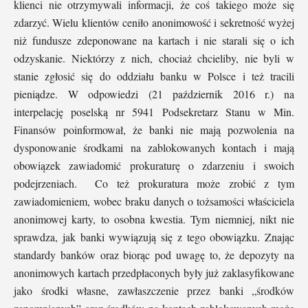
klienci nie otrzymywali informacji, że coś takiego może się
zdarzyć. Wielu klientów ceniło anonimowość i sekretność wyżej
niż fundusze zdeponowane na kartach i nie starali się o ich
odzyskanie. Niektórzy z nich, chociaż chcieliby, nie byli w
stanie zgłosić się do oddziału banku w Polsce i też tracili
pieniądze. W odpowiedzi (21 październik 2016 r.) na
interpelację poselską nr 5941 Podsekretarz Stanu w Min.
Finansów poinformował, że banki nie mają pozwolenia na
dysponowanie środkami na zablokowanych kontach i mają
obowiązek zawiadomić prokuraturę o zdarzeniu i swoich
podejrzeniach. Co też prokuratura może zrobić z tym
zawiadomieniem, wobec braku danych o tożsamości właściciela
anonimowej karty, to osobna kwestia. Tym niemniej, nikt nie
sprawdza, jak banki wywiązują się z tego obowiązku. Znając
standardy banków oraz biorąc pod uwagę to, że depozyty na
anonimowych kartach przedpłaconych były już zaklasyfikowane
jako środki własne, zawłaszczenie przez banki „środków