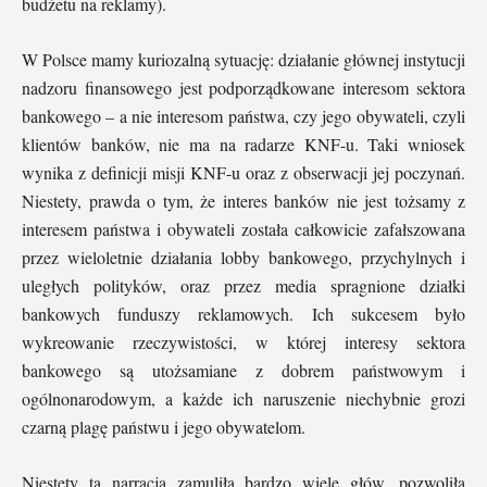
budżetu na reklamy).
W Polsce mamy kuriozalną sytuację: działanie głównej instytucji
nadzoru finansowego jest podporządkowane interesom sektora
bankowego – a nie interesom państwa, czy jego obywateli, czyli
klientów banków, nie ma na radarze KNF-u. Taki wniosek
wynika z definicji misji KNF-u oraz z obserwacji jej poczynań.
Niestety, prawda o tym, że interes banków nie jest tożsamy z
interesem państwa i obywateli została całkowicie zafałszowana
przez wieloletnie działania lobby bankowego, przychylnych i
uległych polityków, oraz przez media spragnione działki
bankowych funduszy reklamowych. Ich sukcesem było
wykreowanie rzeczywistości, w której interesy sektora
bankowego są utożsamiane z dobrem państwowym i
ogólnonarodowym, a każde ich naruszenie niechybnie grozi
czarną plagę państwu i jego obywatelom.
Niestety ta narracja zamuliła bardzo wiele głów, pozwoliła