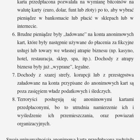
karta przedpłacona pozwalała na wymianę bitcoinów na
walutę karty (euro, dolar, funt lub złoty) po to, aby wybrać
pieniądze w bankomacie lub płacić w sklepach lub w
internecie.
Brudne pieniądze były „ładowane” na konta anonimowych
kart, które były następnie używane do płacenia za fikcyjne
usługi lub towary we własnej atrapie biznesu (np. kasyno,
hotel, restauracja, sklep, spa, itp.). Dochody z atrapy
biznesu były już „wyprane”, legalne.
Dochody z szarej strefy, korupcji lub z przestępstwa
załadowane na konta przypisane do anonimowych kart są
poza zasięgiem władz podatkowych i śledczych.
Terroryści posługują się anonimowymi kartami
przedpłaconymi, bo to utrudnia namierzenie ich i
wyśledzenie ich przemieszczania, oraz powiazań
organizacyjnych.
Swoją uniwersalnością anonimowa karta przedpłacona zasłużyła