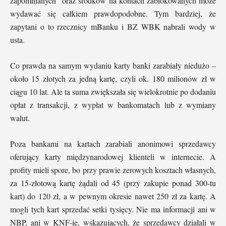
zapomnianych” oraz środków na kontach zablokowanych może
wydawać się całkiem prawdopodobne. Tym bardziej, że
zapytani o to rzecznicy mBanku i BZ WBK nabrali wody w
usta.
Co prawda na samym wydaniu karty banki zarabiały niedużo –
około 15 złotych za jedną kartę, czyli ok. 180 milionów zł w
ciągu 10 lat. Ale ta suma zwiększała się wielokrotnie po dodaniu
opłat z transakcji, z wypłat w bankomatach lub z wymiany
walut.
Poza bankami na kartach zarabiali anonimowi sprzedawcy
oferujący karty międzynarodowej klienteli w internecie. A
profity mieli spore, bo przy prawie zerowych kosztach własnych,
za 15-złotową kartę żądali od 45 (przy zakupie ponad 300-tu
kart) do 120 zł, a w pewnym okresie nawet 250 zł za kartę. A
mogli tych kart sprzedać setki tysięcy. Nie ma informacji ani w
NBP, ani w KNF-ie, wskazujących, że sprzedawcy działali w