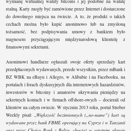
wymianę wirtualnej waluty bitcoins i jej podobne na walutę
realną. Karty mogły być zamówione przez Internet i dostarczone
do dowolnego miejsca na świecie. A to, że produkt o takich
cechach można było kupić anonimowo lub na zmyśloną
tożsamość, bez podpisywania umowy z bankiem było
magnesem przyciągającym międzynarodową klientelę z
finansowymi sekretami.
Anonimowi handlarze ogłaszali swoje oferty sprzedaży kart
przedpłaconych wydawanych, przede wszystkim, przez mBank i
BZ WBK na eBayu i Allegro, w Alibabie i na Facebooku, na
portalach i forach dyskusyjnych dla internetowych hazardzistów,
inwestorów w bitcoiny i amatorów ukrywania pieniędzy na
sekretnych kontach i w firmach offshore-owych – docierali od
klientów na całym swiecie. W styczniu 2013 roku, portal Streber
Weekly pisał: „
Większość bezimiennych („no-name”) kart są
wydawane przez bank FBME operujący na Cyprze i w Tanzanii
oraz przez Choice Bank z Belize, chociaż w ostatnim okresie